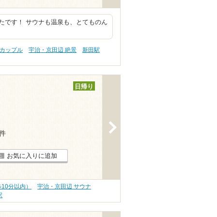
たです！ サウナも温泉も、とてものん
。
 カップル
宇治・京田辺 絶景
新田駅
日帰り
>
5件
お気に入りに追加
10分以内）
宇治・京田辺 サウナ
駅