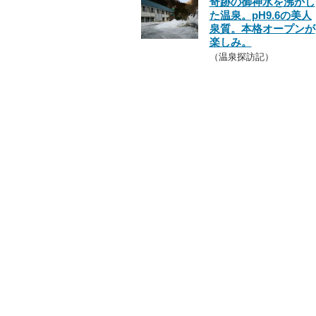
奇跡の御神水を沸かし
た温泉。pH9.6の美人
泉質。本格オープンが
楽しみ。
（温泉探訪記）