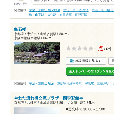
種類が多く、個人的には露天横の薬草サウナが好きで
50代～ 男性
関連情報
宇治・京田辺 塩化物泉
宇治・京田辺 宿泊
宇治・京田辺 
松井山手駅
大住駅
京田辺駅
富野荘駅
亀石楼
京都府 / 宇治市 /
山城多賀駅7.80km
/
京阪宇治線宇治駅1.06km
- 点
/ 0件
施設情報を見る
楽天トラベルの宿泊プランを見
関連情報
宇治・京田辺 宿泊
京阪宇治線宇治駅
宇治駅
三室戸駅
やわた流れ橋交流プラザ 四季彩館や
京都府 / 八幡市 /
山城多賀駅7.86km
/
久津川駅2.84km
■営業時間 10:00～17:00