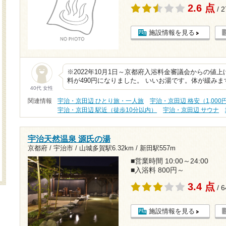
2.6 点
/ 
施設情報を見る
※2022年10月1日～京都府入浴料金審議会からの値
料が490円になりました。 いいお湯です。体が緩み
40代 女性
関連情報
宇治・京田辺 ひとり旅・一人旅
宇治・京田辺 格安（1,000
宇治・京田辺 駅近（徒歩10分以内）
宇治・京田辺 サウナ
宇治天然温泉 源氏の湯
京都府 / 宇治市 /
山城多賀駅6.32km
/
新田駅557m
■営業時間 10:00～24:00
■入浴料 800円～
3.4 点
/ 
施設情報を見る