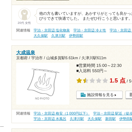
他の方も書いていますが、あかすりがとっても良かっ
びりできて快適でした。 またぜひ行こうと思います
20代 女性
関連情報
宇治・京田辺 塩化物泉
宇治・京田辺 冷え性
宇治・京田辺
大久保駅
久津川駅
伊勢田駅
大成温泉
京都府 / 宇治市 /
山城多賀駅6.61km
/
久津川駅611m
■営業時間 15:00～22:30
■入浴料 550円～
1.5 点
/ 
施設情報を見る
関連情報
宇治・京田辺 格安（1,000円以下）
宇治・京田辺 駅近（徒歩
宇治・京田辺 水風呂
久津川駅
大久保駅
新田駅
伊勢田