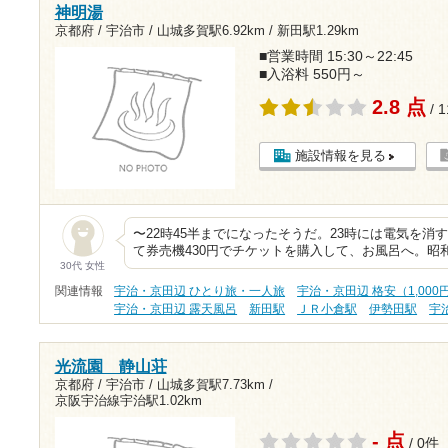
神明湯
京都府 / 宇治市 /
山城多賀駅6.92km
/
新田駅1.29km
■営業時間 15:30～22:45
■入浴料 550円～
2.8 点
/ 
施設情報を見る
〜22時45半までになったそうだ。23時には電気を消
て券売機430円でチケットを購入して、お風呂へ。昭
30代 女性
関連情報
宇治・京田辺 ひとり旅・一人旅
宇治・京田辺 格安（1,000
宇治・京田辺 露天風呂
新田駅
ＪＲ小倉駅
伊勢田駅
宇
光流園 静山荘
京都府 / 宇治市 /
山城多賀駅7.73km
/
京阪宇治線宇治駅1.02km
- 点
/ 0件