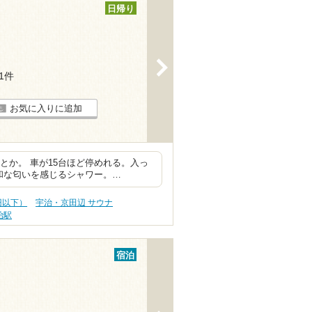
日帰り
>
11件
お気に入りに追加
すとか。 車が15台ほど停めれる。入っ
和な匂いを感じるシャワー。…
円以下）
宇治・京田辺 サウナ
治駅
宿泊