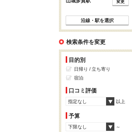
山城多賀駅
変更
沿線・駅を選択
検索条件を変更
目的別
日帰り / 立ち寄り
宿泊
口コミ評価
指定なし
以上
予算
下限なし
～