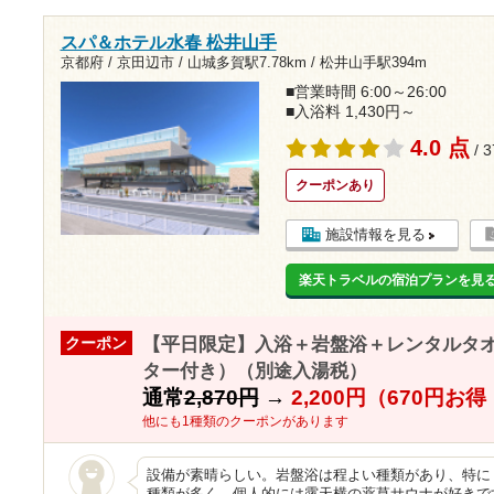
スパ＆ホテル水春 松井山手
京都府 / 京田辺市 /
山城多賀駅7.78km
/
松井山手駅394m
■営業時間 6:00～26:00
■入浴料 1,430円～
4.0 点
/ 
クーポンあり
施設情報を見る
楽天トラベルの宿泊プランを見
【平日限定】入浴＋岩盤浴＋レンタルタ
クーポン
ター付き）（別途入湯税）
通常
2,870円
→
2,200円（670円お
他にも1種類のクーポンがあります
設備が素晴らしい。岩盤浴は程よい種類があり、特に