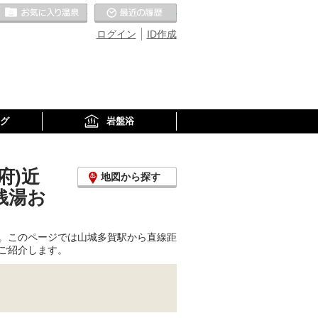
お気に入りの温泉
最近の履歴
ログイン
ID作成
グ
岩盤浴
府)近
地図から探す
銭湯お
。このページでは山城多賀駅から直線距
ご紹介します。