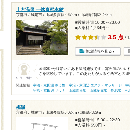
上方温泉 一休京都本館
京都府 / 城陽市 /
山城多賀駅2.67km
/
山城青谷駅2.46km
■営業時間 10:00～23:00
■入浴料 1,234円～
3.5 点
/ 
施設情報を見る
国道307号線沿いにある温浴施設です。雰囲気のいい
さを継続しています。このあたりが大阪や西宮との違
50代～ 男性
関連情報
宇治・京田辺 冷え性
宇治・京田辺 エステ・マッサージ
宇
宇治・京田辺 サウナ
山城青谷駅
山城多賀駅
長池駅
玉
梅湯
京都府 / 城陽市 /
山城多賀駅5.02km
/
城陽駅329m
■営業時間 15:00～22:30
■入浴料 550円～