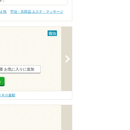
す。
冷え性
宇治・京田辺 エステ・マッサージ
宿泊
>
お気に入りに追加
る
ＪＲ小倉駅