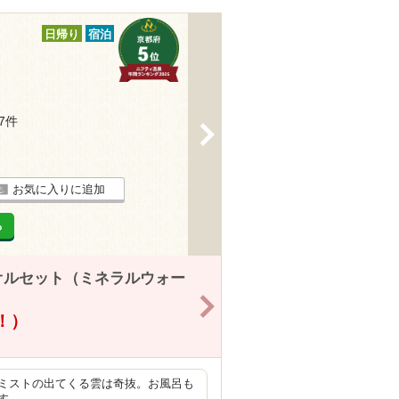
日帰り
宿泊
37件
>
お気に入りに追加
る
オルセット（ミネラルウォー
>
得！）
ミストの出てくる雲は奇抜。お風呂も