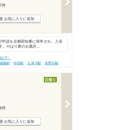
>
27件
お気に入りに追加
上げ申請を京都府知事に答申され、入浴
ます。やはり家のお風呂…
円以下）
城陽駅
寺田駅
久津川駅
富野荘駅
日帰り
>
64件
お気に入りに追加