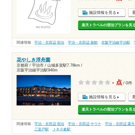
施設情報を見る
楽天トラベルの宿泊プランを見
関連情報
宇治・京田辺 宿泊
宇治・京田辺 旅館
京阪宇治線宇治駅
花やしき浮舟園
京都府 / 宇治市 /
山城多賀駅7.78km
/
京阪宇治線宇治駅940m
- 点
/ 0件
施設情報を見る
楽天トラベルの宿泊プランを見
関連情報
宇治・京田辺 宿泊
宇治・京田辺 サウナ
宇治・京田辺 露
三室戸駅
ＪＲ小倉駅