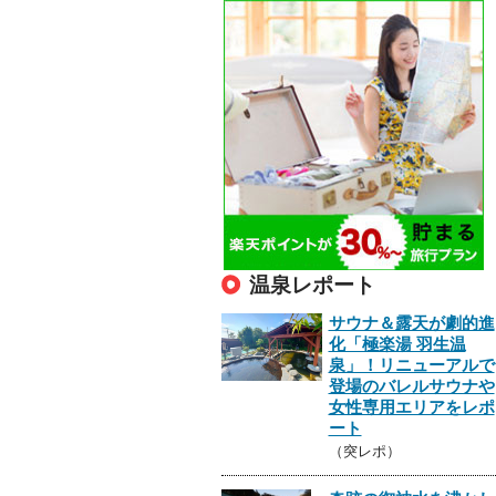
温泉レポート
サウナ＆露天が劇的進
化「極楽湯 羽生温
泉」！リニューアルで
登場のバレルサウナや
女性専用エリアをレポ
ート
（突レポ）