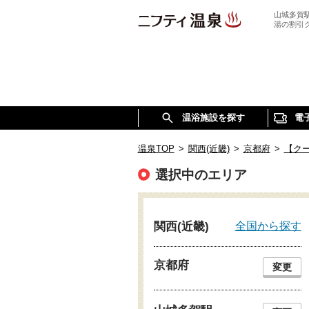
山城多賀
湯の割引
温浴施設を探す
電
温泉TOP
>
関西(近畿)
>
京都府
>
【ク
選択中のエリア
全国から探す
関西(近畿)
京都府
変更