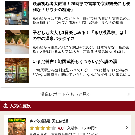
銭湯初心者大歓迎！26時まで営業で京都観光にも便
利な「サウナの梅湯」
京都駅からほど近いながらも、静かで落ち着いた雰囲気の五
条河原町に、ポップな看板が目立つ銭湯「サウナの梅湯」が
あります。運営しているのは20代を中心とした若者たち…
子どもも大人も1日楽しめる！「るり渓温泉」は山
の中の温泉パラダイス
京都駅から電車とバスで約1時間20分。自然豊かな「森の京
都」と呼ばれるエリアにある「京都るり渓温泉for REST RE
SORT」は、天然温泉に水着着用のバーデ…
いまだ健在！戦国武将もくつろいだ伝説の湯
JR亀岡駅から無料送迎バスで15分。バスに揺られながらの
どかな田園風景が眺めていると、なんだか心地よい眠気に誘
われてきます。ああ、新緑がまぶしいっ！京の奥座敷と…
温泉レポートをもっと見る
人気の施設
さがの温泉 天山の湯
4.0
入浴料：
1,200円
〜
京都府京都市右京区嵯峨野宮ノ元町55-4-7