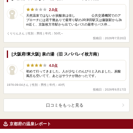
2.0点
天然温泉ではないが炭酸泉は佳し 公共交通機関でのア
プローチには若干難ありで最寄り駅のJR津田駅又は藤阪駅から2k
m近く、京阪枚方市駅から出ているバスの最寄りバス停…
くりりんさん
| 性別：男性 | 年代：50代～
投稿日：2026年7月20日
[大阪府/東大阪] 泉の湯（旧 スパバレイ枚方南）
4.0点
初めて行ってきました。人が少なくのんびりと入れました。炭酸
風呂も空いてて、あとはサウナが熱かったです。
1976-09-04さん
| 性別：男性 | 年代：40代
投稿日：2026年6月17日
口コミをもっと見る
京都府の温泉レポート