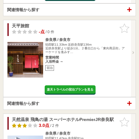
関連情報から探す
天平旅館
お気に入
りに追加
-点
/ 0 件
奈良県 / 奈良市
狛田駅11.33km
近鉄奈良駅136m
近鉄奈良駅より徒歩1分。２番出口から「東向商店街」ア
ーケードを進みす…
営業時間
入浴料金 ～
宿泊
楽天トラベルの宿泊プランを見る
関連情報から探す
天然温泉 飛鳥の湯 スーパーホテルPremierJR奈良駅
お気に入
りに追加
3.0点
/ 2 件
奈良県 / 奈良市
狛田駅11.42km
奈良駅81m