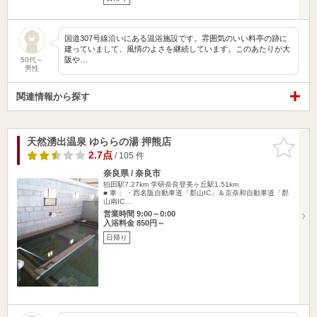
国道307号線沿いにある温浴施設です。雰囲気のいい料亭の跡に
建っていまして、風情のよさを継続しています。このあたりが大
阪や…
50代～
男性
関連情報から探す
天然湧出温泉 ゆららの湯 押熊店
お気に入
りに追加
2.7点
/ 105 件
奈良県 / 奈良市
狛田駅7.27km
学研奈良登美ヶ丘駅1.51km
■ 車： ・西名阪自動車道「郡山IC」＆京奈和自動車道「郡
山南IC…
営業時間 9:00～0:00
入浴料金 850円～
日帰り