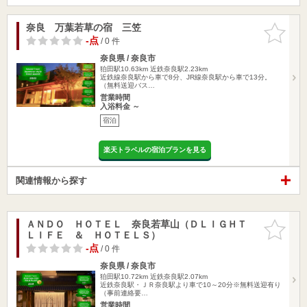
奈良 万葉若草の宿 三笠
お気に入
りに追加
-点
/ 0 件
奈良県 / 奈良市
狛田駅10.63km
近鉄奈良駅2.23km
近鉄線奈良駅から車で8分、JR線奈良駅から車で13分。
（無料送迎バス…
営業時間
入浴料金 ～
宿泊
楽天トラベルの宿泊プランを見る
関連情報から探す
ＡＮＤＯ ＨＯＴＥＬ 奈良若草山（ＤＬＩＧＨＴ
お気に入
ＬＩＦＥ ＆ ＨＯＴＥＬＳ）
りに追加
-点
/ 0 件
奈良県 / 奈良市
狛田駅10.72km
近鉄奈良駅2.07km
近鉄奈良駅・ＪＲ奈良駅より車で10～20分※無料送迎有り
（事前連絡要…
営業時間