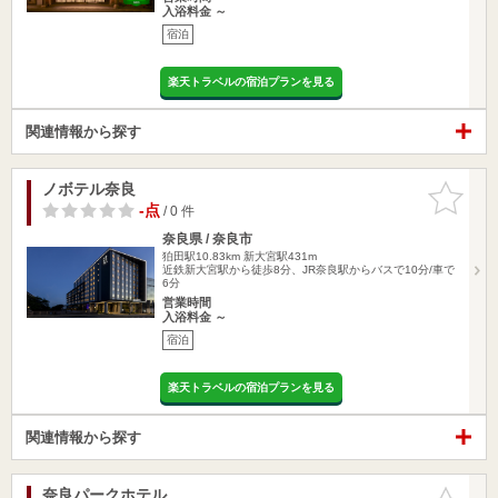
入浴料金 ～
宿泊
楽天トラベルの宿泊プランを見る
関連情報から探す
ノボテル奈良
お気に入
りに追加
-点
/ 0 件
奈良県 / 奈良市
狛田駅10.83km
新大宮駅431m
近鉄新大宮駅から徒歩8分、JR奈良駅からバスで10分/車で
6分
営業時間
入浴料金 ～
宿泊
楽天トラベルの宿泊プランを見る
関連情報から探す
奈良パークホテル
お気に入