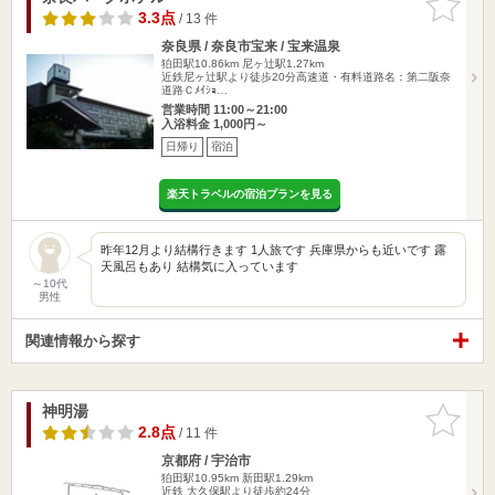
りに追加
3.3点
/ 13 件
奈良県 / 奈良市宝来 / 宝来温泉
狛田駅10.86km
尼ヶ辻駅1.27km
近鉄尼ヶ辻駅より徒歩20分高速道・有料道路名：第二阪奈
道路Ｃﾒｲｼｮ…
営業時間 11:00～21:00
入浴料金 1,000円～
日帰り
宿泊
楽天トラベルの宿泊プランを見る
昨年12月より結構行きます 1人旅です 兵庫県からも近いです 露
天風呂もあり 結構気に入っています
～10代
男性
関連情報から探す
神明湯
お気に入
りに追加
2.8点
/ 11 件
京都府 / 宇治市
狛田駅10.95km
新田駅1.29km
近鉄 大久保駅より徒歩約24分