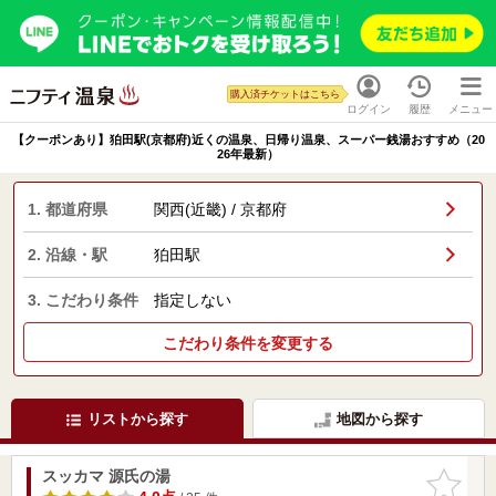
購入済チケットはこちら
ログイン
履歴
メニュー
【クーポンあり】狛田駅(京都府)近くの温泉、日帰り温泉、スーパー銭湯おすすめ（20
26年最新）
1. 都道府県
関西(近畿) / 京都府
2. 沿線・駅
狛田駅
3. こだわり条件
指定しない
こだわり条件を変更する
リストから探す
地図から探す
スッカマ 源氏の湯
お気に入
りに追加