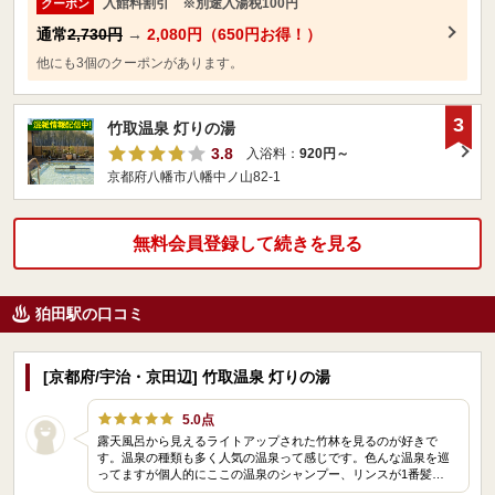
入館料割引 ※別途入湯税100円
クーポン
通常
2,730円
→
2,080円（650円お得！）
他にも3個のクーポンがあります。
3
竹取温泉 灯りの湯
3.8
入浴料：
920円～
京都府八幡市八幡中ノ山82-1
無料会員登録して続きを見る
狛田駅の口コミ
[京都府/宇治・京田辺] 竹取温泉 灯りの湯
5.0点
露天風呂から見えるライトアップされた竹林を見るのが好きで
す。温泉の種類も多く人気の温泉って感じです。色んな温泉を巡
ってますが個人的にここの温泉のシャンプー、リンスが1番髪…