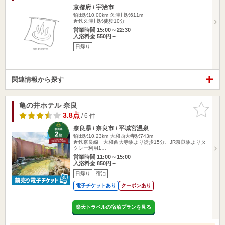
京都府 / 宇治市
狛田駅10.00km
久津川駅611m
近鉄久津川駅徒歩10分
営業時間 15:00～22:30
入浴料金 550円～
日帰り
関連情報から探す
亀の井ホテル 奈良
お気に入
りに追加
3.8点
/ 6 件
奈良県 / 奈良市 / 平城宮温泉
狛田駅10.23km
大和西大寺駅743m
近鉄奈良線 大和西大寺駅より徒歩15分、JR奈良駅よりタ
クシー利用1…
営業時間 11:00～15:00
入浴料金 850円～
日帰り
宿泊
電子チケットあり
クーポンあり
楽天トラベルの宿泊プランを見る