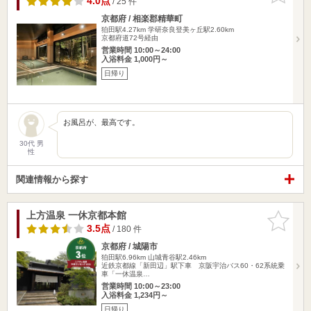
4.0点
/ 25 件
京都府 / 相楽郡精華町
狛田駅4.27km
学研奈良登美ヶ丘駅2.60km
京都府道72号経由
営業時間 10:00～24:00
入浴料金 1,000円～
日帰り
お風呂が、最高です。
30代 男
性
関連情報から探す
上方温泉 一休京都本館
お気に入
りに追加
3.5点
/ 180 件
京都府 / 城陽市
狛田駅6.96km
山城青谷駅2.46km
近鉄京都線「新田辺」駅下車 京阪宇治バス60・62系統乗
車「一休温泉…
営業時間 10:00～23:00
入浴料金 1,234円～
日帰り