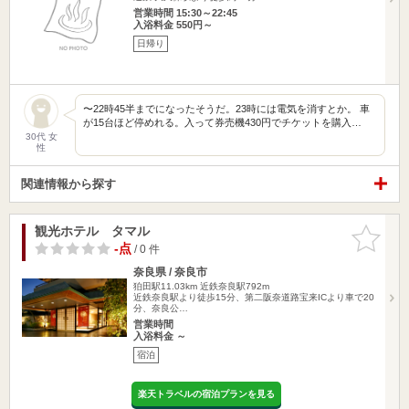
営業時間 15:30～22:45
入浴料金 550円～
日帰り
〜22時45半までになったそうだ。23時には電気を消すとか。 車
が15台ほど停めれる。入って券売機430円でチケットを購入…
30代 女
性
関連情報から探す
観光ホテル タマル
お気に入
りに追加
-点
/ 0 件
奈良県 / 奈良市
狛田駅11.03km
近鉄奈良駅792m
近鉄奈良駅より徒歩15分、第二阪奈道路宝来ICより車で20
分、奈良公…
営業時間
入浴料金 ～
宿泊
楽天トラベルの宿泊プランを見る