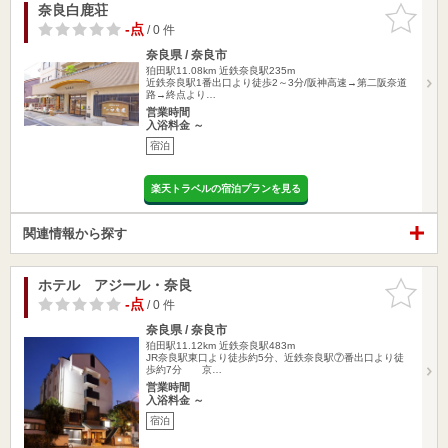
奈良白鹿荘
お気に入
りに追加
-点
/ 0 件
奈良県 / 奈良市
狛田駅11.08km
近鉄奈良駅235m
近鉄奈良駅1番出口より徒歩2～3分/阪神高速→第二阪奈道
路→終点より…
営業時間
入浴料金 ～
宿泊
楽天トラベルの宿泊プランを見る
関連情報から探す
ホテル アジール・奈良
お気に入
りに追加
-点
/ 0 件
奈良県 / 奈良市
狛田駅11.12km
近鉄奈良駅483m
JR奈良駅東口より徒歩約5分、近鉄奈良駅⑦番出口より徒
歩約7分 京…
営業時間
入浴料金 ～
宿泊