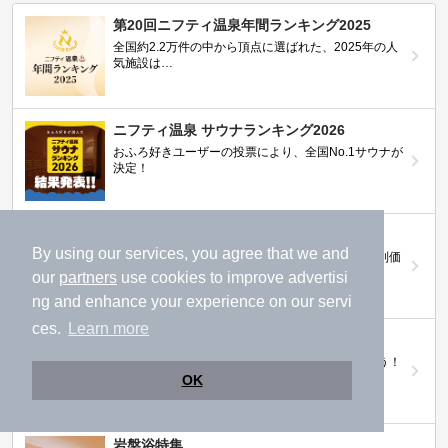
第20回ニフティ温泉年間ランキング2025
全国約2.2万件の中から頂点に選ばれた、2025年の人
気施設は…
ニフティ温泉 サウナランキング2026
おふろ好きユーザーの投票により、全国No.1サウナが
決定！
ニフティ温泉プレミアムクーポン
By using our services, you agree that we and
ノジマモバイル会員向け 通常よりもお得な「特別価
格」で人気の温泉を満喫できる！
our
partners
use cookies to improve advertisi
ng and enhance your experience on our servi
ces.
Learn more
【ニフティ温泉 百名湯2026】
行ってみたい施設に投票してプレゼントを当てよう！
（全10回開催 / 合計260名様）
OK
岩盤浴特集