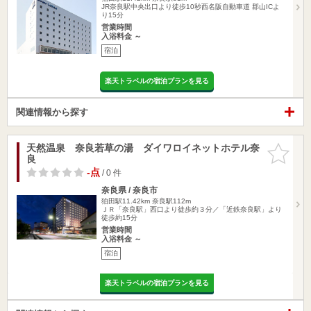
JR奈良駅中央出口より徒歩10秒西名阪自動車道 郡山ICよ
り15分
営業時間
入浴料金 ～
宿泊
楽天トラベルの宿泊プランを見る
関連情報から探す
天然温泉 奈良若草の湯 ダイワロイネットホテル奈
お気に入
良
りに追加
-点
/ 0 件
奈良県 / 奈良市
狛田駅11.42km
奈良駅112m
ＪＲ「奈良駅」西口より徒歩約３分／「近鉄奈良駅」より
徒歩約15分
営業時間
入浴料金 ～
宿泊
楽天トラベルの宿泊プランを見る