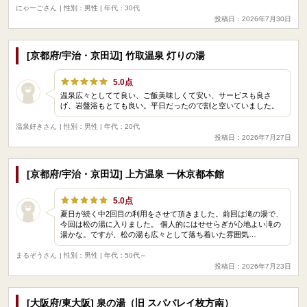
にゃーごさん
| 性別：男性 | 年代：30代
投稿日：2026年7月30日
[京都府/宇治・京田辺] 竹取温泉 灯りの湯
5.0点
温泉広々としてて良い、ご飯美味しくて安い、サービスも良さ
げ、岩盤浴もとても良い。平日だったので割と空いていました。
温泉好きさん
| 性別：男性 | 年代：20代
投稿日：2026年7月27日
[京都府/宇治・京田辺] 上方温泉 一休京都本館
5.0点
夏日が続く中2回目の利用をさせて頂きました。前回は滝の湯で、
今回は松の湯に入りました。 個人的にはせせらぎが心地よい滝の
湯かな。ですが、松の湯も広々として落ち着いた雰囲気…
まるぞうさん
| 性別：男性 | 年代：50代～
投稿日：2026年7月23日
[大阪府/東大阪] 泉の湯（旧 スパバレイ枚方南）