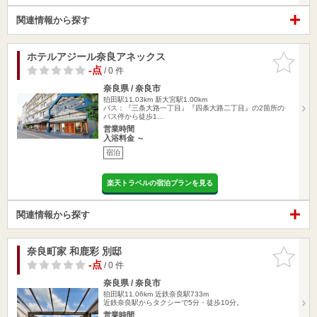
関連情報から探す
ホテルアジール奈良アネックス
お気に入
りに追加
-点
/ 0 件
奈良県 / 奈良市
狛田駅11.03km
新大宮駅1.00km
バス：『三条大路一丁目』『四条大路二丁目』の2箇所の
バス停から徒歩1…
営業時間
入浴料金 ～
宿泊
楽天トラベルの宿泊プランを見る
関連情報から探す
奈良町家 和鹿彩 別邸
お気に入
りに追加
-点
/ 0 件
奈良県 / 奈良市
狛田駅11.06km
近鉄奈良駅733m
近鉄奈良駅からタクシーで5分・徒歩10分。
営業時間