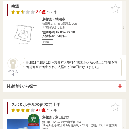
梅湯
お気に入
りに追加
2.6点
/ 27 件
京都府 / 城陽市
狛田駅8.47km
城陽駅329m
JR城陽駅より徒歩
営業時間 15:00～22:30
入浴料金 550円～
日帰り
※2022年10月1日～京都府入浴料金審議会からの値上げ申請を京
都府知事に答申され、入浴料が490円になりました。 …
40代 女
性
関連情報から探す
スパ＆ホテル水春 松井山手
お気に入
りに追加
4.0点
/ 37 件
京都府 / 京田辺市
狛田駅8.51km
松井山手駅394m
JR松井山手駅より8分 最寄りバス停：京阪バス「高速京田
辺前」