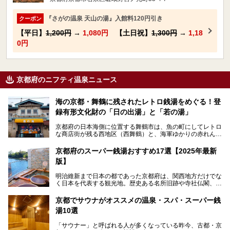
『さがの温泉 天山の湯』入館料120円引き
クーポン
【平日】
1,200円
→
1,080円
【土日祝】
1,300円
→
1,18
0円
京都府のニフティ温泉ニュース
海の京都・舞鶴に残されたレトロ銭湯をめぐる！登
録有形文化財の「日の出湯」と「若の湯」
京都府の日本海側に位置する舞鶴市は、魚の町にしてレトロ
な商店街が残る西地区（西舞鶴）と、海軍ゆかりの赤れんが
パークや海上自衛隊施設のある東地区（東舞鶴）に分けられ
ます。今回案内するのは西地区に今も残る2軒の銭湯「日の
京都府のスーパー銭湯おすすめ17選【2025年最新
出湯」と「若の湯」。いずれも国の登録有形文化財に指定さ
版】
れた歴史ある建物でありながら、今も現役のお風呂屋さんで
す。
明治維新まで日本の都であった京都府は、関西地方だけでな
く日本を代表する観光地。歴史ある名所旧跡や寺社仏閣、そ
漁師町や商店街で働く人々を支えてきたこの2軒の銭湯とと
して古都ならではの文化が魅力です。
もに、立ち寄りたい舞鶴の観光スポットや温浴施設を紹介し
ます。
京都でサウナがオススメの温泉・スパ・スーパー銭
今回は、そんな京都府で2025年現在おすすめのスーパー銭
湯10選
湯を紹介します。
───
有名な観光名所のすぐ近くにある日帰り入浴施設から、山間
提供元：京都府舞鶴市【PR】
「サウナー」と呼ばれる人が多くなっている昨今、古都・京
部でレジャー気分を満喫できる温泉施設まで、好みのスーパ
この記事は京都府舞鶴市のPR記事です。