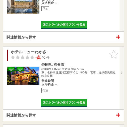
入浴料金 ～
宿泊
楽天トラベルの宿泊プランを見る
関連情報から探す
ホテルニューわかさ
お気に入
りに追加
-点
/ 0 件
奈良県 / 奈良市
狛田駅11.07km
近鉄奈良駅773m
車：名神高速道路京都南ICより60分 電車：近鉄奈良線近
鉄奈良駅
営業時間
入浴料金 ～
宿泊
楽天トラベルの宿泊プランを見る
関連情報から探す