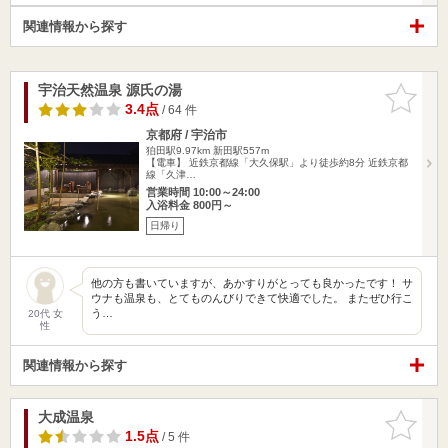
関連情報から探す
宇治天然温泉 源氏の湯
お気に入
りに追加
3.4点
/ 64 件
京都府 / 宇治市
狛田駅9.97km
新田駅557m
【電車】 近鉄京都線「大久保駅」より徒歩約8分 近鉄京都
線「久津…
営業時間 10:00～24:00
入浴料金 800円～
日帰り
他の方も書いていますが、あかすりがとっても良かったです！ サ
ウナも温泉も、とてものんびりできて快適でした。 またぜひ行こ
う…
20代 女
性
関連情報から探す
大成温泉
お気に入
りに追加
1.5点
/ 5 件