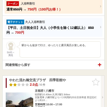
入浴料割引
クーポン
通常
850円
→
750円（100円お得！）
大人入浴料割引
電子チケット
【平日、土日祝全日】大人（小学生を除く12歳以上）
850
円
→
700円
駅からも徒歩で行け、ゆったりと露天風呂が楽しめる。
50代～
男性
関連情報から探す
やわた流れ橋交流プラザ 四季彩館や
お気に入
りに追加
2.0点
/ 4 件
京都府 / 八幡市
狛田駅10.40km
久津川駅2.84km
京阪電車 八幡市駅よりバス利用約20分京奈和道 田辺北IC
より約10…
営業時間 10:00～17:00