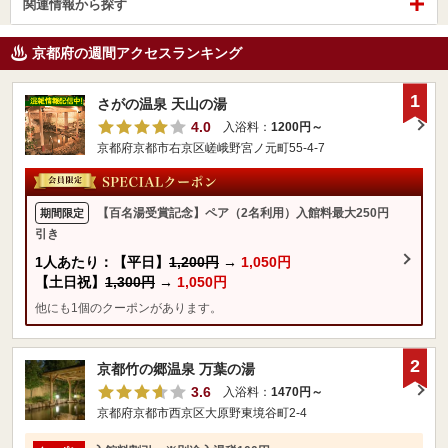
関連情報から探す
京都府の週間アクセスランキング
1
さがの温泉 天山の湯
4.0
入浴料：
1200円～
京都府京都市右京区嵯峨野宮ノ元町55-4-7
【百名湯受賞記念】ペア（2名利用）入館料最大250円
期間限定
引き
1人あたり：【平日】
1,200円
→
1,050円
【土日祝】
1,300円
→
1,050円
他にも1個のクーポンがあります。
2
京都竹の郷温泉 万葉の湯
3.6
入浴料：
1470円～
京都府京都市西京区大原野東境谷町2-4