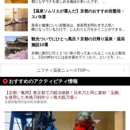
都にもサウナを楽しめる施設が多いんです。
ー銭湯を探してみてくださいね。
自分の好きなサウナを探すのもいいですが、さまざまなサウ
【温泉ソムリエが選んだ】京都のおすすめ岩盤浴・
ナを体感してみたいですよね。
スパ8選
今回は京都府の中心や郊外、温泉地にある施設など、サウナ
美容と健康にいい岩盤浴は、老若男女問わず大人気！
のある温浴施設を紹介します。
横になっているだけで、じんわりと汗をかくことができるの
で、簡単にデトックスができますよ♪
ぜひ参考にして、京都府の方や、観光に出かけた時などにサ
ウナを楽しみましょう！
観光ついでにひとっ風呂？京都の日帰り温泉・温浴
地元の方はもちろん、旅先としても人気の京都。
施設10選
観光のついでに岩盤浴のある温泉に浸かってリフレッシュす
るのも良さそうですね！
京都に旅行に行くとつい張り切ってあっちもこっちもと観光
し、1日の終わりには歩き疲れてぐったり…という方、いま
今回は京都にある岩盤浴のある施設をピックアップしてご紹
せんか？（私です）
介します！
そんな疲れた身体には温泉です！京都には、市内にも郊外に
も素晴らしい温泉がたくさんあります。そこで、日帰り利用
ニフティ温泉ニュースTOPへ
できるおすすめの温泉・温浴施設をまとめてみました。
おすすめのアクティビティ情報
【京都・亀岡】奥京都で刀鍛冶体験！日本刀と同じ素材「玉鋼」
を使用した本格刀剣作り＜将大鍛刀場＞
京都府亀岡市追分町25番地30