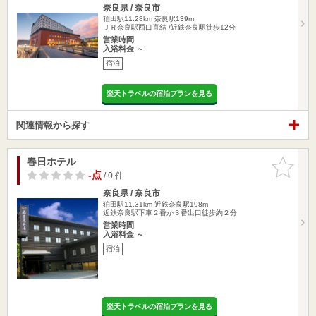
奈良県 / 奈良市
狛田駅11.28km
奈良駅139m
ＪＲ奈良駅西口直結 /近鉄奈良駅徒歩12分
営業時間
入浴料金 ～
宿泊
楽天トラベルの宿泊プランを見る
関連情報から探す
春日ホテル
お気に入
りに追加
-点
/ 0 件
奈良県 / 奈良市
狛田駅11.31km
近鉄奈良駅198m
近鉄奈良駅下車２番か３番出口徒歩約２分
営業時間
入浴料金 ～
宿泊
楽天トラベルの宿泊プランを見る