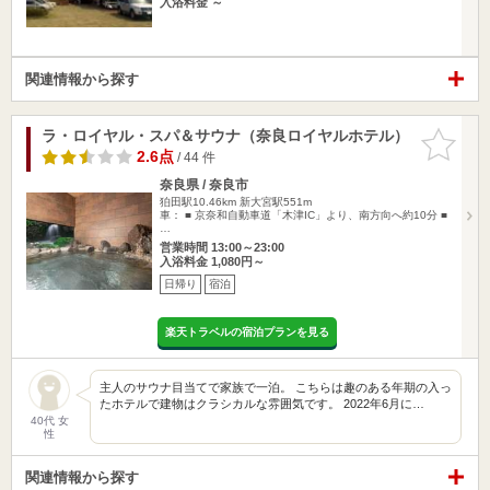
入浴料金 ～
関連情報から探す
ラ・ロイヤル・スパ＆サウナ（奈良ロイヤルホテル）
お気に入
りに追加
2.6点
/ 44 件
奈良県 / 奈良市
狛田駅10.46km
新大宮駅551m
車： ■ 京奈和自動車道「木津IC」より、南方向へ約10分 ■
…
営業時間 13:00～23:00
入浴料金 1,080円～
日帰り
宿泊
楽天トラベルの宿泊プランを見る
主人のサウナ目当てで家族で一泊。 こちらは趣のある年期の入っ
たホテルで建物はクラシカルな雰囲気です。 2022年6月に…
40代 女
性
関連情報から探す