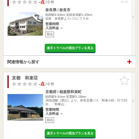
りに追加
-点
/ 0 件
奈良県 / 奈良市
狛田駅9.84km
近鉄奈良駅1.45km
近鉄 奈良駅よりバスにて５分
営業時間
入浴料金 ～
宿泊
楽天トラベルの宿泊プランを見る
関連情報から探す
京都 和束荘
お気に入
りに追加
-点
/ 0 件
京都府 / 相楽郡和束町
狛田駅9.91km
笠置駅5.28km
JR加茂駅（西口）より、奈良交通バス「和束小杉」行で20
分、「和束山…
営業時間
入浴料金 ～
宿泊
楽天トラベルの宿泊プランを見る