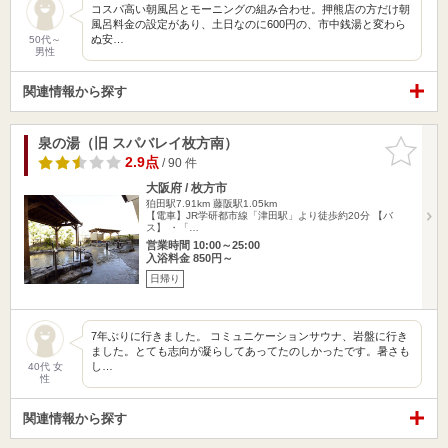
コスパ高い朝風呂とモーニングの組み合わせ。押熊店の方だけ朝
風呂料金の設定があり、土日なのに600円の、市中銭湯と変わら
ぬ安…
50代～
男性
関連情報から探す
泉の湯（旧 スパバレイ枚方南）
お気に入
りに追加
2.9点
/ 90 件
大阪府 / 枚方市
狛田駅7.91km
藤阪駅1.05km
【電車】JR学研都市線「津田駅」より徒歩約20分 【バ
ス】 ・「…
営業時間 10:00～25:00
入浴料金 850円～
日帰り
7年ぶりに行きました。 コミュニケーションサウナ、岩盤に行き
ました。とても志向が凝らしてあってたのしかったです。暑さも
し…
40代 女
性
関連情報から探す