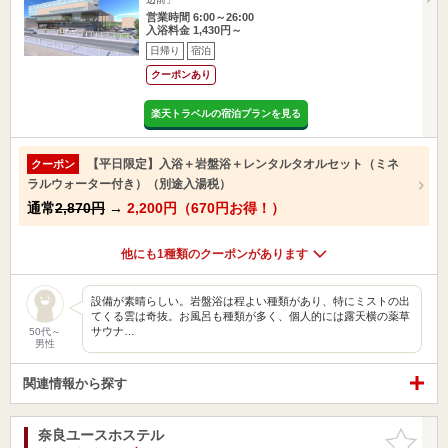
営業時間 6:00～26:00
入浴料金 1,430円～
日帰り
宿泊
クーポンあり
楽天トラベルの宿泊プランを見る
【平日限定】入浴＋岩盤浴＋レンタルタオルセット（ミネ
クーポン
ラルウォーター付き）（別途入湯税）
通常
2,870円
→
2,200円（670円お得！）
他にも1種類のクーポンがあります
設備が素晴らしい。岩盤浴は程よい種類があり、特にミストの出
てくる雲は奇抜。お風呂も種類が多く、個人的には露天横の薬草
サウナ…
50代～
男性
関連情報から探す
奈良ユースホステル
お気に入