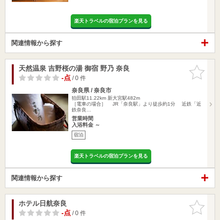
楽天トラベルの宿泊プランを見る
関連情報から探す
天然温泉 吉野桜の湯 御宿 野乃 奈良
お気に入
りに追加
-点
/ 0 件
奈良県 / 奈良市
狛田駅11.22km
新大宮駅482m
［電車の場合］ JR「奈良駅」より徒歩約1分 近鉄「近
鉄奈良…
営業時間
入浴料金 ～
宿泊
楽天トラベルの宿泊プランを見る
関連情報から探す
ホテル日航奈良
お気に入
りに追加
-点
/ 0 件