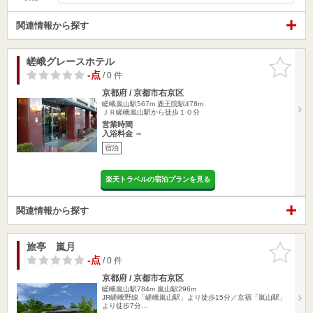
関連情報から探す
嵯峨グレースホテル
お気に入
りに追加
-点
/ 0 件
京都府 / 京都市右京区
嵯峨嵐山駅567m
鹿王院駅478m
ＪＲ嵯峨嵐山駅から徒歩１０分
営業時間
入浴料金 ～
宿泊
楽天トラベルの宿泊プランを見る
関連情報から探す
旅亭 嵐月
お気に入
りに追加
-点
/ 0 件
京都府 / 京都市右京区
嵯峨嵐山駅784m
嵐山駅296m
JR嵯峨野線「嵯峨嵐山駅」より徒歩15分／京福「嵐山駅」
より徒歩7分…