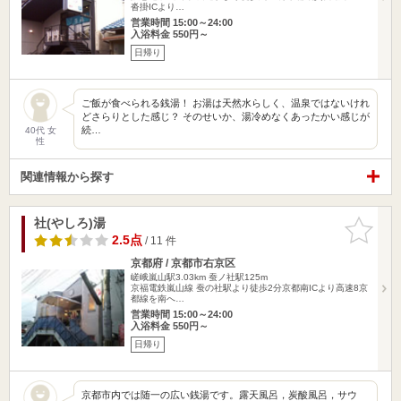
沓掛ICより…
営業時間 15:00～24:00
入浴料金 550円～
日帰り
ご飯が食べられる銭湯！ お湯は天然水らしく、温泉ではないけれ
どさらりとした感じ？ そのせいか、湯冷めなくあったかい感じが
続…
40代 女
性
関連情報から探す
社(やしろ)湯
お気に入
りに追加
2.5点
/ 11 件
京都府 / 京都市右京区
嵯峨嵐山駅3.03km
蚕ノ社駅125m
京福電鉄嵐山線 蚕の社駅より徒歩2分京都南ICより高速8京
都線を南へ…
営業時間 15:00～24:00
入浴料金 550円～
日帰り
京都市内では随一の広い銭湯です。露天風呂，炭酸風呂，サウ