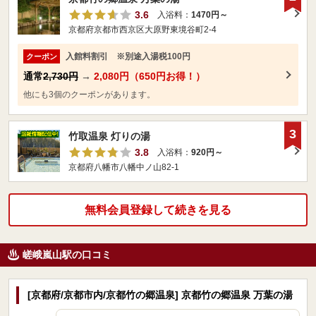
3.6
入浴料：
1470円～
京都府京都市西京区大原野東境谷町2-4
入館料割引 ※別途入湯税100円
クーポン
通常
2,730円
→
2,080円（650円お得！）
他にも3個のクーポンがあります。
3
竹取温泉 灯りの湯
3.8
入浴料：
920円～
京都府八幡市八幡中ノ山82-1
無料会員登録して続きを見る
嵯峨嵐山駅の口コミ
[京都府/京都市内/京都竹の郷温泉] 京都竹の郷温泉 万葉の湯