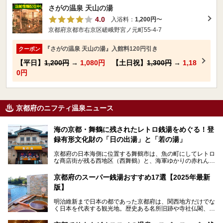
さがの温泉 天山の湯
4.0
入浴料：
1,200円
〜
京都府京都市右京区嵯峨野宮ノ元町55-4-7
『さがの温泉 天山の湯』入館料120円引き
クーポン
【平日】
1,200円
→
1,080円
【土日祝】
1,300円
→
1,18
0円
京都府のニフティ温泉ニュース
海の京都・舞鶴に残されたレトロ銭湯をめぐる！登
録有形文化財の「日の出湯」と「若の湯」
京都府の日本海側に位置する舞鶴市は、魚の町にしてレトロ
な商店街が残る西地区（西舞鶴）と、海軍ゆかりの赤れんが
パークや海上自衛隊施設のある東地区（東舞鶴）に分けられ
ます。今回案内するのは西地区に今も残る2軒の銭湯「日の
京都府のスーパー銭湯おすすめ17選【2025年最新
出湯」と「若の湯」。いずれも国の登録有形文化財に指定さ
版】
れた歴史ある建物でありながら、今も現役のお風呂屋さんで
す。
明治維新まで日本の都であった京都府は、関西地方だけでな
く日本を代表する観光地。歴史ある名所旧跡や寺社仏閣、そ
漁師町や商店街で働く人々を支えてきたこの2軒の銭湯とと
して古都ならではの文化が魅力です。
もに、立ち寄りたい舞鶴の観光スポットや温浴施設を紹介し