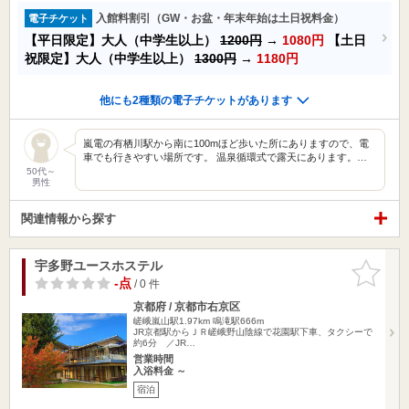
入館料割引（GW・お盆・年末年始は土日祝料金）
電子チケット
【平日限定】大人（中学生以上）
1200円
→
1080円
【土日
祝限定】大人（中学生以上）
1300円
→
1180円
他にも2種類の電子チケットがあります
嵐電の有栖川駅から南に100mほど歩いた所にありますので、電
車でも行きやすい場所です。 温泉循環式で露天にあります。…
50代～
男性
関連情報から探す
宇多野ユースホステル
お気に入
りに追加
-点
/ 0 件
京都府 / 京都市右京区
嵯峨嵐山駅1.97km
鳴滝駅666m
JR京都駅からＪＲ嵯峨野山陰線で花園駅下車、タクシーで
約6分 ／JR…
営業時間
入浴料金 ～
宿泊