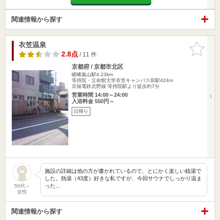
関連情報から探す
衣笠温泉
お気に入
りに追加
2.8点
/ 11 件
京都府 / 京都市北区
嵯峨嵐山駅4.23km
等持院・立命館大学衣笠キャンパス前駅424m
京福電鉄北野線 等持院駅より徒歩約7分
営業時間 14:00～24:00
入浴料金 550円～
日帰り
施設の詳細は他の方が書かれているので、とにかく楽しい銭湯で
した。熱湯（43度）好きな私ですが、今回サウナでしっかり温ま
った…
50代～
女性
関連情報から探す