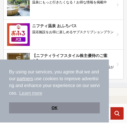
温泉にもっと行きたくなる！お得な情報を掲載中
ニフティ温泉 おふろパス
温浴施設をお得に楽しめるサブスクリプションプラン
【ニフティライフスタイル株主優待のご案
内】
株主優待制度で人気の温浴施設に行こう！対象施設が
By using our services, you agree that we and
拡充されました！
our
partners
use cookies to improve advertisi
ng and enhance your experience on our servi
温泉TOP
関西(近畿)
京都府
【クーポンあり】嵯峨嵐山駅近くの温泉、日帰り温泉、スーパー銭湯おすすめ
ces.
Learn more
温浴施設を探す
OK