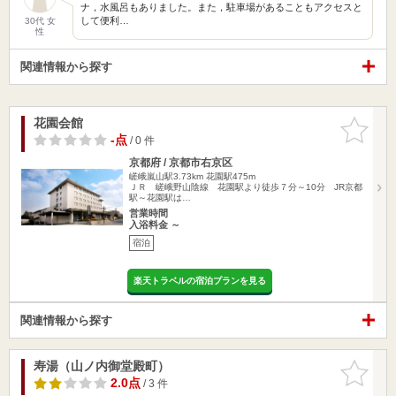
ナ，水風呂もありました。また，駐車場があることもアクセスと
して便利…
30代 女
性
関連情報から探す
花園会館
お気に入
りに追加
-点
/ 0 件
京都府 / 京都市右京区
嵯峨嵐山駅3.73km
花園駅475m
ＪＲ 嵯峨野山陰線 花園駅より徒歩７分～10分 JR京都
駅～花園駅は…
営業時間
入浴料金 ～
宿泊
楽天トラベルの宿泊プランを見る
関連情報から探す
寿湯（山ノ内御堂殿町）
お気に入
りに追加
2.0点
/ 3 件