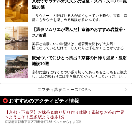
ます。
京都でサウナがオススメの温泉・スパ・スーパー銭
今回は、そんな京都府で2025年現在おすすめのスーパー銭
湯10選
湯を紹介します。
───
有名な観光名所のすぐ近くにある日帰り入浴施設から、山間
提供元：京都府舞鶴市【PR】
「サウナー」と呼ばれる人が多くなっている昨今、古都・京
部でレジャー気分を満喫できる温泉施設まで、好みのスーパ
この記事は京都府舞鶴市のPR記事です。
都にもサウナを楽しめる施設が多いんです。
ー銭湯を探してみてくださいね。
自分の好きなサウナを探すのもいいですが、さまざまなサウ
【温泉ソムリエが選んだ】京都のおすすめ岩盤浴・
ナを体感してみたいですよね。
スパ8選
今回は京都府の中心や郊外、温泉地にある施設など、サウナ
美容と健康にいい岩盤浴は、老若男女問わず大人気！
のある温浴施設を紹介します。
横になっているだけで、じんわりと汗をかくことができるの
で、簡単にデトックスができますよ♪
ぜひ参考にして、京都府の方や、観光に出かけた時などにサ
ウナを楽しみましょう！
観光ついでにひとっ風呂？京都の日帰り温泉・温浴
地元の方はもちろん、旅先としても人気の京都。
施設10選
観光のついでに岩盤浴のある温泉に浸かってリフレッシュす
るのも良さそうですね！
京都に旅行に行くとつい張り切ってあっちもこっちもと観光
し、1日の終わりには歩き疲れてぐったり…という方、いま
今回は京都にある岩盤浴のある施設をピックアップしてご紹
せんか？（私です）
介します！
そんな疲れた身体には温泉です！京都には、市内にも郊外に
も素晴らしい温泉がたくさんあります。そこで、日帰り利用
ニフティ温泉ニュースTOPへ
できるおすすめの温泉・温浴施設をまとめてみました。
おすすめのアクティビティ情報
【京都・下京区】お抹茶＆練り切り作り体験！素敵なお茶の世界
へようこそ！五条駅より徒歩1分
京都府京都市下京区万寿寺町135 ベルクからすま2階