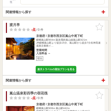
性
関連情報から探す
渡月亭
お気に入
りに追加
-点
/ 0 件
京都府 / 京都市西京区嵐山中尾下町
嵯峨嵐山駅904m
阪急電鉄嵐山線嵐山駅421m
JR嵯峨嵐山駅より徒歩15分、嵐山駅から徒歩7分名神高速
道路京都南イ…
営業時間
入浴料金 ～
宿泊
楽天トラベルの宿泊プランを見る
関連情報から探す
嵐山温泉彩四季の宿花筏
お気に入
りに追加
-点
/ 0 件
京都府 / 京都市西京区嵐山中尾下町
嵯峨嵐山駅908m
嵐山駅442m