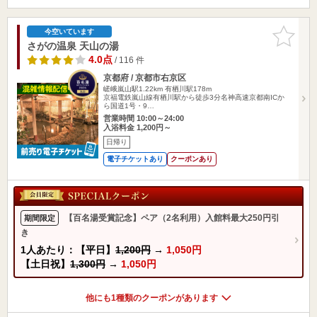
お気に入
今空いています
りに追加
さがの温泉 天山の湯
4.0点
/ 116 件
京都府 / 京都市右京区
嵯峨嵐山駅1.22km
有栖川駅178m
京福電鉄嵐山線有栖川駅から徒歩3分名神高速京都南ICか
ら国道1号・9…
営業時間 10:00～24:00
入浴料金 1,200円～
日帰り
電子チケットあり
クーポンあり
【百名湯受賞記念】ペア（2名利用）入館料最大250円引
期間限定
き
1人あたり：【平日】
1,200円
→
1,050円
【土日祝】
1,300円
→
1,050円
他にも1種類のクーポンがあります