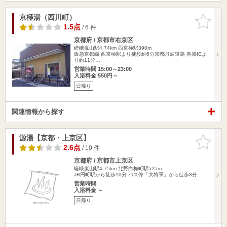
京極湯（西川町）
お気に入
りに追加
1.5点
/ 6 件
京都府 / 京都市右京区
嵯峨嵐山駅4.74km
西京極駅390m
阪急京都線 西京極駅より徒歩約6分京都丹波道路 沓掛ICよ
り約11分…
営業時間 15:00～23:00
入浴料金 550円～
日帰り
関連情報から探す
源湯【京都・上京区】
お気に入
りに追加
2.6点
/ 10 件
京都府 / 京都市上京区
嵯峨嵐山駅4.75km
北野白梅町駅525m
JR円町駅から徒歩10分 バス停「大将軍」から徒歩3分
営業時間
入浴料金 ～
日帰り