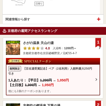
日帰り
関連情報から探す
京都府の週間アクセスランキング
1
さがの温泉 天山の湯
4.0
入浴料：
1200円～
京都府京都市右京区嵯峨野宮ノ元町55-4-7
【百名湯受賞記念】ペア（2名利用）入館料最大250円
期間限定
引き
1人あたり：【平日】
1,200円
→
1,050円
【土日祝】
1,300円
→
1,050円
他にも1個のクーポンがあります。
2
京都竹の郷温泉 万葉の湯