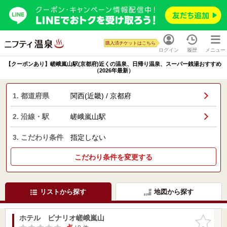
購入済チケットはこちら
ログイン
履歴
メニュー
【クーポンあり】嵯峨嵐山駅(京都府)近くの温泉、日帰り温泉、スーパー銭湯おすすめ
（2026年最新）
1. 都道府県
関西(近畿) / 京都府
2. 沿線・駅
嵯峨嵐山駅
3. こだわり条件
指定しない
こだわり条件を変更する
リストから探す
地図から探す
ホテル ビナリオ嵯峨嵐山
お気に入
りに追加