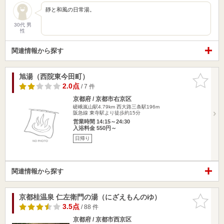
靜と和風の日常湯。
30代 男
性
関連情報から探す
旭湯（西院東今田町）
お気に入
りに追加
2.0点
/ 7 件
京都府 / 京都市右京区
嵯峨嵐山駅4.79km
西大路三条駅196m
阪急線 東寺駅より徒歩約15分
営業時間 14:15～24:30
入浴料金 550円～
日帰り
関連情報から探す
京都桂温泉 仁左衛門の湯（にざえもんのゆ）
お気に入
りに追加
3.5点
/ 88 件
京都府 / 京都市西京区