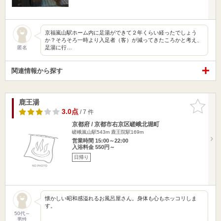
京福嵐山駅ホーム内に足湯ができて２年くらい経ったでしょう
か？そろそろ一時より入足者（客）が減ってきたころかと考え、
足湯に行…
匿名
関連情報から探す
鹿王湯
お気に入
りに追加
3.0点
/ 7 件
京都府 / 京都市右京区嵯峨北堀町
嵯峨嵐山駅543m
鹿王院駅169m
営業時間 15:00～22:00
入浴料金 550円～
日帰り
懐かしい昭和感溢れるお風呂屋さん。身体も心もホッコリしま
す。
50代～
男性