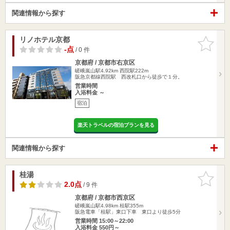
関連情報から探す
リノホテル京都
お気に入
りに追加
-点
/ 0 件
京都府 / 京都市右京区
嵯峨嵐山駅4.92km
西院駅222m
阪急京都線西院駅 西改札口から徒歩で１分。
営業時間
入浴料金 ～
宿泊
楽天トラベルの宿泊プランを見る
関連情報から探す
桂湯
お気に入
りに追加
2.0点
/ 9 件
京都府 / 京都市西京区
嵯峨嵐山駅4.98km
桂駅355m
阪急電車「桂駅」東口下車 東口より徒歩5分
営業時間 15:00～22:00
入浴料金 550円～