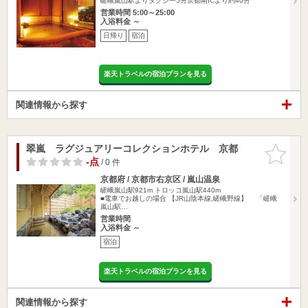
嵯峨嵐山駅よりタクシー5分京都南ICより約40分
営業時間 5:00～25:00
入浴料金 ～
日帰り
宿泊
楽天トラベルの宿泊プランを見る
関連情報から探す
翠嵐 ラグジュアリーコレクションホテル 京都
お気に入
りに追加
-点
/ 0 件
京都府 / 京都市右京区 / 嵐山温泉
嵯峨嵐山駅921m
トロッコ嵐山駅440m
■電車でお越しの場合 【JR山陰本線,嵯峨野線】 「嵯峨
嵐山駅…
営業時間
入浴料金 ～
宿泊
楽天トラベルの宿泊プランを見る
関連情報から探す