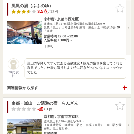
風風の湯（ふふのゆ）
お気に入
りに追加
3.5点
/ 12 件
京都府 / 京都市西京区
嵯峨嵐山駅817m
阪急電鉄嵐山線嵐山駅296m
阪急「嵐山」より徒歩1分 嵐電「嵐山」より徒歩10分 JR
「嵯峨…
営業時間 12:00～22:00
入浴料金 1,100円～
日帰り
嵐山の駅降りてすぐにある温泉施設！観光の疲れを癒してくれる
温泉でした。外湯も気持ちよく特に好きだったのはミストサウナ
でした…
20代 女
性
関連情報から探す
京都・嵐山 ご清遊の宿 らんざん
お気に入
りに追加
-点
/ 0 件
京都府 / 京都市右京区
嵯峨嵐山駅820m
嵐山駅349m
ＪＲ嵯峨野線・嵯峨嵐山駅と、京福（嵐電）・嵐山駅が最
寄駅。嵐山渡月橋…
営業時間