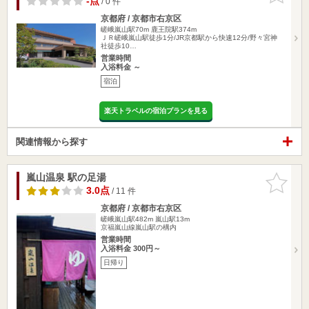
-点
/ 0 件
京都府 / 京都市右京区
嵯峨嵐山駅70m
鹿王院駅374m
ＪＲ嵯峨嵐山駅徒歩1分/JR京都駅から快速12分/野々宮神
社徒歩10…
営業時間
入浴料金 ～
宿泊
楽天トラベルの宿泊プランを見る
関連情報から探す
嵐山温泉 駅の足湯
お気に入
りに追加
3.0点
/ 11 件
京都府 / 京都市右京区
嵯峨嵐山駅482m
嵐山駅13m
京福嵐山線嵐山駅の構内
営業時間
入浴料金 300円～
日帰り