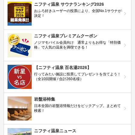
ニフティ温泉 サウナランキング2026
おふろ好きユーザーの投票により、全国No.1サウナが
決定！
ニフティ温泉プレミアムクーポン
ノジマモバイル会員向け 通常よりもお得な「特別価
格」で人気の温泉を満喫できる！
【ニフティ温泉 百名湯2026】
行ってみたい施設に投票してプレゼントを当てよう！
（全10回開催 / 合計260名様）
岩盤浴特集
日本全国の岩盤浴情報だけをピックアップ。まとめて
検索！
ニフティ温泉ニュース