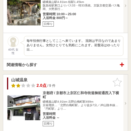
嵯峨嵐山駅4.81km
桂駅1.45km
阪急桂駅東口よりバス33・特33系統、京阪京都交通バス亀
岡、大野原行…
営業時間 10:00～25:00
入浴料金 800円～
日帰り
毎年恒例行事としてここへ来ています。 混雑は平日なのであまり
ありません。女性ひとりでも気軽にこれます。岩盤浴はゆったり
出…
40代 女
性
関連情報から探す
山城温泉
お気に入
りに追加
2.0点
/ 9 件
京都府 / 京都市上京区仁和寺街道御前通西入下横
町
嵯峨嵐山駅4.91km
北野白梅町駅499m
京福電鉄…「北野白梅町駅」より徒歩7分／JR山陰本線…
「円町駅」より…
営業時間
入浴料金 ～
日帰り