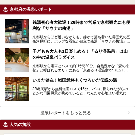
京都府の温泉レポート
銭湯初心者大歓迎！26時まで営業で京都観光にも便
利な「サウナの梅湯」
京都駅からほど近いながらも、静かで落ち着いた雰囲気の五
条河原町に、ポップな看板が目立つ銭湯「サウナの梅湯」が
あります。運営しているのは20代を中心とした若者たち…
子どもも大人も1日楽しめる！「るり渓温泉」は山
の中の温泉パラダイス
京都駅から電車とバスで約1時間20分。自然豊かな「森の京
都」と呼ばれるエリアにある「京都るり渓温泉for REST RE
SORT」は、天然温泉に水着着用のバーデ…
いまだ健在！戦国武将もくつろいだ伝説の湯
JR亀岡駅から無料送迎バスで15分。バスに揺られながらの
どかな田園風景が眺めていると、なんだか心地よい眠気に誘
われてきます。ああ、新緑がまぶしいっ！京の奥座敷と…
温泉レポートをもっと見る
人気の施設