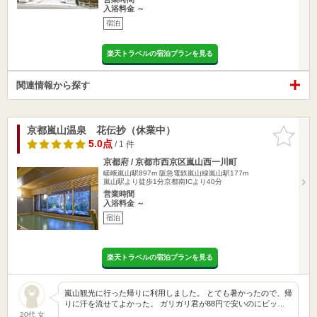
入浴料金 ～
宿泊
楽天トラベルの宿泊プランを見る
関連情報から探す
京都嵐山温泉 花伝抄（休業中）
お気に入
りに追加
5.0点
/ 1 件
京都府 / 京都市西京区嵐山西一川町
嵯峨嵐山駅897m
阪急電鉄嵐山線嵐山駅177m
嵐山駅より徒歩1分京都南ICより40分
営業時間
入浴料金 ～
宿泊
楽天トラベルの宿泊プランを見る
嵐山観光に行った帰りに利用しました。 とても暑かったので、帰
りに汗を流せてよかった。 ガリガリ君が88円で安いのにビッ…
20代 女