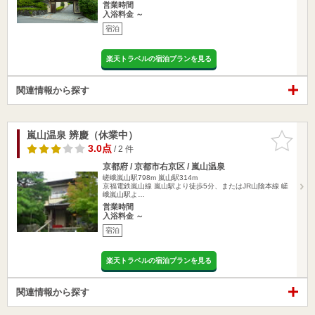
営業時間
入浴料金 ～
宿泊
楽天トラベルの宿泊プランを見る
関連情報から探す
嵐山温泉 辨慶（休業中）
お気に入
りに追加
3.0点
/ 2 件
京都府 / 京都市右京区 / 嵐山温泉
嵯峨嵐山駅798m
嵐山駅314m
京福電鉄嵐山線 嵐山駅より徒歩5分、またはJR山陰本線 嵯
峨嵐山駅よ…
営業時間
入浴料金 ～
宿泊
楽天トラベルの宿泊プランを見る
関連情報から探す