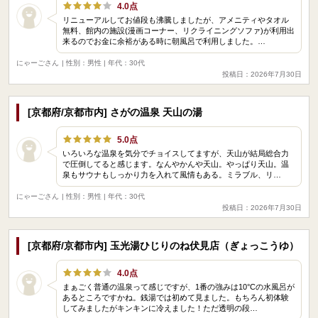
4.0点
リニューアルしてお値段も沸騰しましたが、アメニティやタオル
無料、館内の施設(漫画コーナー、リクライニングソファ)が利用出
来るのでお金に余裕がある時に朝風呂で利用しました。…
にゃーごさん
| 性別：男性 | 年代：30代
投稿日：2026年7月30日
[京都府/京都市内] さがの温泉 天山の湯
5.0点
いろいろな温泉を気分でチョイスしてますが、天山が結局総合力
で圧倒してると感じます。なんやかんや天山。やっぱり天山。温
泉もサウナもしっかり力を入れて風情もある。ミラブル、リ…
にゃーごさん
| 性別：男性 | 年代：30代
投稿日：2026年7月30日
[京都府/京都市内] 玉光湯ひじりのね伏見店（ぎょっこうゆ）
4.0点
まぁごく普通の温泉って感じですが、1番の強みは10°Cの水風呂が
あるところですかね。銭湯では初めて見ました。もちろん初体験
してみましたがキンキンに冷えました！ただ透明の段…