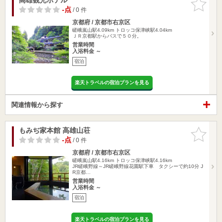
りに追加
-点
/ 0 件
京都府 / 京都市右京区
嵯峨嵐山駅4.09km
トロッコ保津峡駅4.04km
ＪＲ京都駅からバスで５０分。
営業時間
入浴料金 ～
宿泊
楽天トラベルの宿泊プランを見る
関連情報から探す
もみぢ家本館 高雄山荘
お気に入
りに追加
-点
/ 0 件
京都府 / 京都市右京区
嵯峨嵐山駅4.16km
トロッコ保津峡駅4.16km
JR嵯峨野線～JR嵯峨野線花園駅下車 タクシーで約10分 J
R京都…
営業時間
入浴料金 ～
宿泊
楽天トラベルの宿泊プランを見る