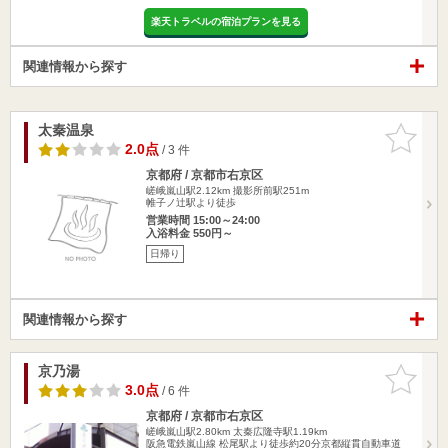
楽天トラベルの宿泊プランを見る
関連情報から探す
太秦温泉
お気に入
りに追加
2.0点
/ 3 件
京都府 / 京都市右京区
嵯峨嵐山駅2.12km
撮影所前駅251m
帷子ノ辻駅より徒歩
営業時間 15:00～24:00
入浴料金 550円～
日帰り
関連情報から探す
京乃湯
お気に入
りに追加
3.0点
/ 6 件
京都府 / 京都市右京区
嵯峨嵐山駅2.80km
太秦広隆寺駅1.19km
阪急電鉄嵐山線 松尾駅より徒歩約20分京都縦貫自動車道