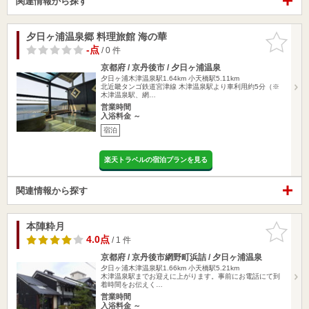
関連情報から探す
夕日ヶ浦温泉郷 料理旅館 海の華
お気に入
りに追加
-点
/ 0 件
京都府 / 京丹後市 / 夕日ヶ浦温泉
夕日ヶ浦木津温泉駅1.64km
小天橋駅5.11km
北近畿タンゴ鉄道宮津線 木津温泉駅より車利用約5分（※
木津温泉駅、網…
営業時間
入浴料金 ～
宿泊
楽天トラベルの宿泊プランを見る
関連情報から探す
本陣粋月
お気に入
りに追加
4.0点
/ 1 件
京都府 / 京丹後市網野町浜詰 / 夕日ヶ浦温泉
夕日ヶ浦木津温泉駅1.66km
小天橋駅5.21km
木津温泉駅までお迎えに上がります。事前にお電話にて到
着時間をお伝えく…
営業時間
入浴料金 ～