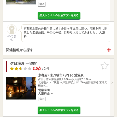
宿泊
楽天トラベルの宿泊プランを見る
京都府北部の丹後半島に湧く夕日ヶ浦温泉に建つ、昭和24年に開
業した老舗旅館。平日の午後、日帰り入浴してみました。 入浴
料…
40代 男
性
関連情報から探す
夕日浪漫 一望館
お気に入
りに追加
2.5点
/ 2 件
京都府 / 京丹後市 / 夕日ヶ浦温泉
夕日ヶ浦木津温泉駅1.68km
小天橋駅5.17km
北近畿タンゴ鉄道 木津温泉駅より1.7km綾部宮津道 宮津天
橋立IC…
営業時間
入浴料金 ～
宿泊
楽天トラベルの宿泊プランを見る