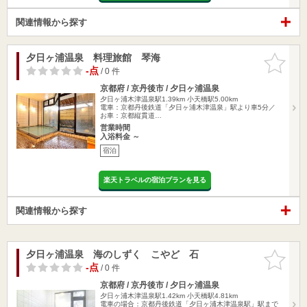
関連情報から探す
夕日ヶ浦温泉 料理旅館 琴海
お気に入
りに追加
-点
/ 0 件
京都府 / 京丹後市 / 夕日ヶ浦温泉
夕日ヶ浦木津温泉駅1.39km
小天橋駅5.00km
電車：京都丹後鉄道「夕日ヶ浦木津温泉」駅より車5分／
お車：京都縦貫道…
営業時間
入浴料金 ～
宿泊
楽天トラベルの宿泊プランを見る
関連情報から探す
夕日ヶ浦温泉 海のしずく こやど 石
お気に入
りに追加
-点
/ 0 件
京都府 / 京丹後市 / 夕日ヶ浦温泉
夕日ヶ浦木津温泉駅1.42km
小天橋駅4.81km
電車の場合：京都丹後鉄道「夕日ヶ浦木津温泉駅」駅まで