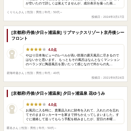
が空いたので詳しくは覚えてませんが、成分表示を撮った画…
くりりんさん
| 性別：男性 | 年代：50代～
投稿日：2024年3月17日
[京都府/丹後/夕日ヶ浦温泉] リブマックスリゾート京丹後シー
フロント
4.0点
やはり日本海ビューのレベルが高い部屋の露天風呂に尽きるので
はないかと思います。 もっともその風呂はなんとなくマンション
のベランダに陶器風呂を置いたって感じなので外からの丸…
碧海吟遊さん
| 性別：男性 | 年代：40代
投稿日：2021年9月24日
[京都府/丹後/夕日ヶ浦温泉] 夕日ヶ浦温泉 花ゆうみ
4.0点
お風呂に入る時に、貴重品入れに財布を入れて、入れたのを忘れ
てそのままロッカーキーを家まで持ちかえってしまいました。す
ぐに連絡して送ってもらう手配を頼みましたが、翌日の木曜…
匿名さん
| 性別：男性 | 年代：50代～