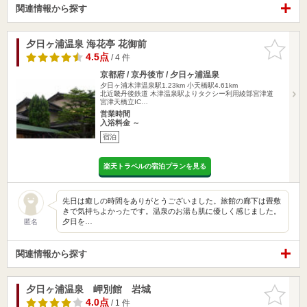
関連情報から探す
夕日ヶ浦温泉 海花亭 花御前
お気に入
りに追加
4.5点
/ 4 件
京都府 / 京丹後市 / 夕日ヶ浦温泉
夕日ヶ浦木津温泉駅1.23km
小天橋駅4.61km
北近畿丹後鉄道 木津温泉駅よりタクシー利用綾部宮津道
宮津天橋立IC…
営業時間
入浴料金 ～
宿泊
楽天トラベルの宿泊プランを見る
先日は癒しの時間をありがとうございました。旅館の廊下は畳敷
きで気持ちよかったです。温泉のお湯も肌に優しく感じました。
夕日を…
匿名
関連情報から探す
夕日ヶ浦温泉 岬別館 岩城
お気に入
りに追加
4.0点
/ 1 件