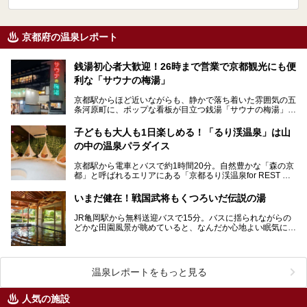
京都府の温泉レポート
銭湯初心者大歓迎！26時まで営業で京都観光にも便
利な「サウナの梅湯」
京都駅からほど近いながらも、静かで落ち着いた雰囲気の五
条河原町に、ポップな看板が目立つ銭湯「サウナの梅湯」が
あります。運営しているのは20代を中心とした若者たち…
子どもも大人も1日楽しめる！「るり渓温泉」は山
の中の温泉パラダイス
京都駅から電車とバスで約1時間20分。自然豊かな「森の京
都」と呼ばれるエリアにある「京都るり渓温泉for REST RE
SORT」は、天然温泉に水着着用のバーデ…
いまだ健在！戦国武将もくつろいだ伝説の湯
JR亀岡駅から無料送迎バスで15分。バスに揺られながらの
どかな田園風景が眺めていると、なんだか心地よい眠気に誘
われてきます。ああ、新緑がまぶしいっ！京の奥座敷と…
温泉レポートをもっと見る
人気の施設