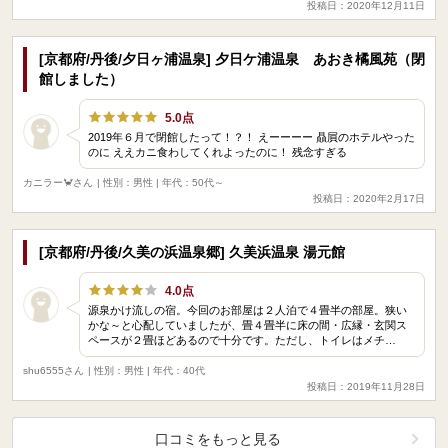
投稿日：2020年12月11日
[京都府/丹後/夕日ヶ浦温泉] 夕日ケ浦温泉 あおき橘風苑（閉
館しました）
5.0点
2019年６月で閉館したって！？！ えーーーー 贔屓のホテルやった
のに ええカニ食わしてくれよったのに！ 残念すぎる
カニラー🦀さん
| 性別：男性 | 年代：50代～
投稿日：2020年2月17日
[京都府/丹後/久美の浜温泉郷] 久美浜温泉 湯元館
4.0点
源泉かけ流しの宿。今回のお部屋は２人泊で４畳半の部屋。狭い
かな～と心配していましたが、畳４畳半に床の間・広縁・玄関ス
ペースが２畳ほどあるので十分です。ただし、トイレはメチ…
shu6555さん
| 性別：男性 | 年代：40代
投稿日：2019年11月28日
口コミをもっと見る