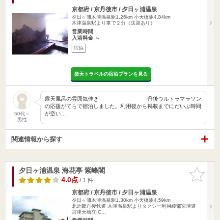
京都府 / 京丹後市 / 夕日ヶ浦温泉
夕日ヶ浦木津温泉駅1.26km
小天橋駅4.84km
木津温泉駅より車で２分（送迎あり）
営業時間
入浴料金 ～
宿泊
楽天トラベルの宿泊プランを見る
露天風呂の雰囲気佳き 丹後ウルトラマラソン
の応援がてらで宿泊しました。利用後から掲載までにだいぶ時間
が空い…
50代～
男性
関連情報から探す
夕日ヶ浦温泉 海花亭 紫峰閣
お気に入
りに追加
4.0点
/ 1 件
京都府 / 京丹後市 / 夕日ヶ浦温泉
夕日ヶ浦木津温泉駅1.30km
小天橋駅4.59km
北近畿丹後鉄道 木津温泉駅よりタクシー利用綾部宮津道
宮津天橋立IC…