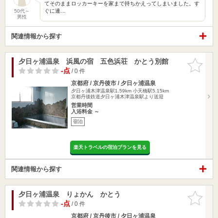
てそのままロッカーキーを家まで持ちかえってしまいました。す
ぐに連…
50代～
男性
関連情報から探す
夕日ヶ浦温泉 浜風の宿 五色浜荘 かとう別館
お気に入
りに追加
-点
/ 0 件
京都府 / 京丹後市 / 夕日ヶ浦温泉
夕日ヶ浦木津温泉駅1.59km
小天橋駅5.15km
京都丹後鉄道夕日ヶ浦木津温泉駅より送迎
営業時間
入浴料金 ～
宿泊
楽天トラベルの宿泊プランを見る
関連情報から探す
夕日ヶ浦温泉 りょかん かとう
お気に入
りに追加
-点
/ 0 件
京都府 / 京丹後市 / 夕日ヶ浦温泉