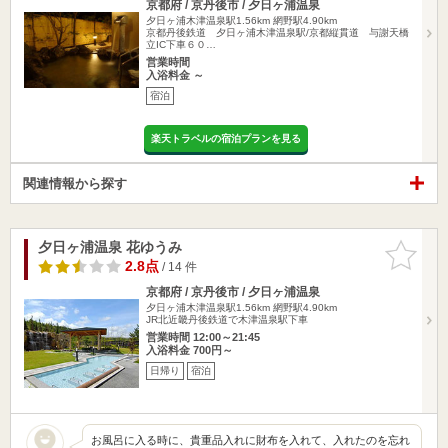
京都府 / 京丹後市 / 夕日ヶ浦温泉
夕日ヶ浦木津温泉駅1.56km
網野駅4.90km
京都丹後鉄道 夕日ヶ浦木津温泉駅/京都縦貫道 与謝天橋
立IC下車６０…
営業時間
入浴料金 ～
宿泊
楽天トラベルの宿泊プランを見る
関連情報から探す
夕日ヶ浦温泉 花ゆうみ
お気に入
りに追加
2.8点
/ 14 件
京都府 / 京丹後市 / 夕日ヶ浦温泉
夕日ヶ浦木津温泉駅1.56km
網野駅4.90km
JR北近畿丹後鉄道で木津温泉駅下車
営業時間 12:00～21:45
入浴料金 700円～
日帰り
宿泊
お風呂に入る時に、貴重品入れに財布を入れて、入れたのを忘れ