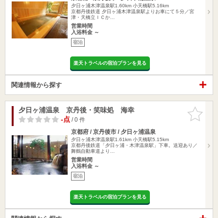
夕日ヶ浦木津温泉駅1.60km
小天橋駅5.16km
京都丹後鉄道 夕日ヶ浦木津温泉駅よりお車にて５分／宮
津・天橋立ＩＣか…
営業時間
入浴料金 ～
宿泊
楽天トラベルの宿泊プランを見る
関連情報から探す
夕日ヶ浦温泉 京丹後・笑味処 海幸
お気に入
りに追加
-点
/ 0 件
京都府 / 京丹後市 / 夕日ヶ浦温泉
夕日ヶ浦木津温泉駅1.61km
小天橋駅5.15km
京都丹後鉄道「夕日ヶ浦・木津温泉駅」下車。送迎あり／
舞鶴自動車道より…
営業時間
入浴料金 ～
宿泊
楽天トラベルの宿泊プランを見る