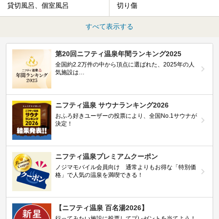
貸切風呂、個室風呂
切り傷
すべて表示する
第20回ニフティ温泉年間ランキング2025
全国約2.2万件の中から頂点に選ばれた、2025年の人
気施設は…
ニフティ温泉 サウナランキング2026
おふろ好きユーザーの投票により、全国No.1サウナが
決定！
ニフティ温泉プレミアムクーポン
ノジマモバイル会員向け 通常よりもお得な「特別価
格」で人気の温泉を満喫できる！
【ニフティ温泉 百名湯2026】
行ってみたい施設に投票してプレゼントを当てよう！