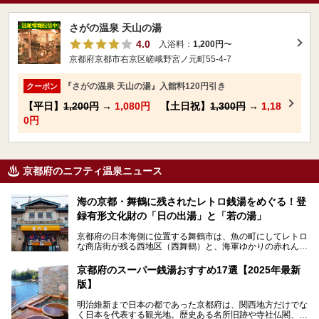
さがの温泉 天山の湯
4.0
入浴料：
1,200円
〜
京都府京都市右京区嵯峨野宮ノ元町55-4-7
『さがの温泉 天山の湯』入館料120円引き
クーポン
【平日】
1,200円
→
1,080円
【土日祝】
1,300円
→
1,18
0円
京都府のニフティ温泉ニュース
海の京都・舞鶴に残されたレトロ銭湯をめぐる！登
録有形文化財の「日の出湯」と「若の湯」
京都府の日本海側に位置する舞鶴市は、魚の町にしてレトロ
な商店街が残る西地区（西舞鶴）と、海軍ゆかりの赤れんが
パークや海上自衛隊施設のある東地区（東舞鶴）に分けられ
ます。今回案内するのは西地区に今も残る2軒の銭湯「日の
京都府のスーパー銭湯おすすめ17選【2025年最新
出湯」と「若の湯」。いずれも国の登録有形文化財に指定さ
版】
れた歴史ある建物でありながら、今も現役のお風呂屋さんで
す。
明治維新まで日本の都であった京都府は、関西地方だけでな
く日本を代表する観光地。歴史ある名所旧跡や寺社仏閣、そ
漁師町や商店街で働く人々を支えてきたこの2軒の銭湯とと