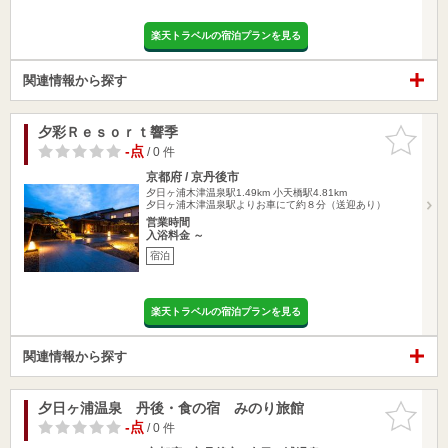
楽天トラベルの宿泊プランを見る
関連情報から探す
夕彩Ｒｅｓｏｒｔ響季
お気に入
りに追加
-点
/ 0 件
京都府 / 京丹後市
夕日ヶ浦木津温泉駅1.49km
小天橋駅4.81km
夕日ヶ浦木津温泉駅よりお車にて約８分（送迎あり）
営業時間
入浴料金 ～
宿泊
楽天トラベルの宿泊プランを見る
関連情報から探す
夕日ヶ浦温泉 丹後・食の宿 みのり旅館
お気に入
りに追加
-点
/ 0 件