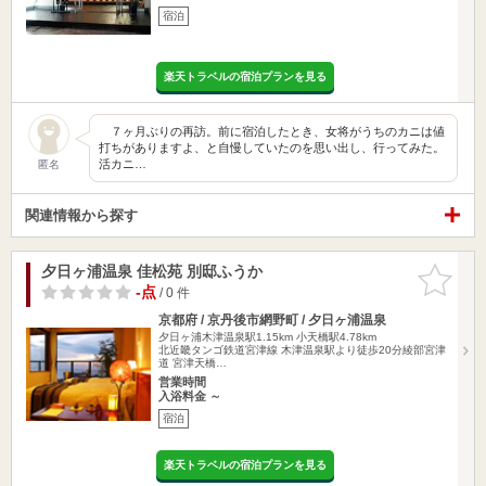
宿泊
楽天トラベルの宿泊プランを見る
７ヶ月ぶりの再訪。前に宿泊したとき、女将がうちのカニは値
打ちがありますよ、と自慢していたのを思い出し、行ってみた。
活カニ…
匿名
関連情報から探す
夕日ヶ浦温泉 佳松苑 別邸ふうか
お気に入
りに追加
-点
/ 0 件
京都府 / 京丹後市網野町 / 夕日ヶ浦温泉
夕日ヶ浦木津温泉駅1.15km
小天橋駅4.78km
北近畿タンゴ鉄道宮津線 木津温泉駅より徒歩20分綾部宮津
道 宮津天橋…
営業時間
入浴料金 ～
宿泊
楽天トラベルの宿泊プランを見る