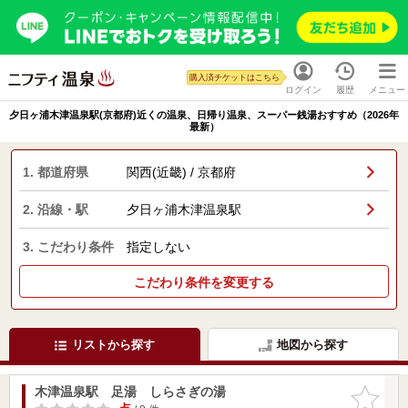
購入済チケットはこちら
ログイン
履歴
メニュー
夕日ヶ浦木津温泉駅(京都府)近くの温泉、日帰り温泉、スーパー銭湯おすすめ（2026年
最新）
1. 都道府県
関西(近畿) / 京都府
2. 沿線・駅
夕日ヶ浦木津温泉駅
3. こだわり条件
指定しない
こだわり条件を変更する
リストから探す
地図から探す
木津温泉駅 足湯 しらさぎの湯
お気に入
りに追加