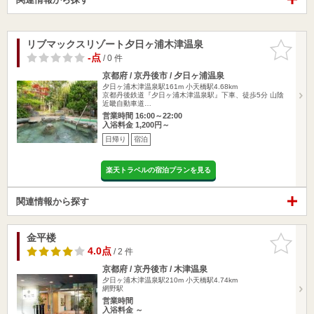
リブマックスリゾート夕日ヶ浦木津温泉
お気に入
りに追加
-点
/ 0 件
京都府 / 京丹後市 / 夕日ヶ浦温泉
夕日ヶ浦木津温泉駅161m
小天橋駅4.68km
京都丹後鉄道『夕日ヶ浦木津温泉駅』下車、徒歩5分 山陰
近畿自動車道…
営業時間 16:00～22:00
入浴料金 1,200円～
日帰り
宿泊
楽天トラベルの宿泊プランを見る
関連情報から探す
金平楼
お気に入
りに追加
4.0点
/ 2 件
京都府 / 京丹後市 / 木津温泉
夕日ヶ浦木津温泉駅210m
小天橋駅4.74km
網野駅
営業時間
入浴料金 ～