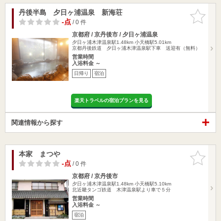
丹後半島 夕日ヶ浦温泉 新海荘
お気に入
りに追加
-点
/ 0 件
京都府 / 京丹後市 / 夕日ヶ浦温泉
夕日ヶ浦木津温泉駅1.48km
小天橋駅5.01km
京都丹後鉄道 夕日ヶ浦木津温泉駅下車 送迎有（無料）
営業時間
入浴料金 ～
日帰り
宿泊
楽天トラベルの宿泊プランを見る
関連情報から探す
本家 まつや
お気に入
りに追加
-点
/ 0 件
京都府 / 京丹後市
夕日ヶ浦木津温泉駅1.48km
小天橋駅5.10km
北近畿タンゴ鉄道 木津温泉駅より車で５分
営業時間
入浴料金 ～
宿泊