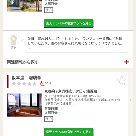
入浴料金 ～
宿泊
楽天トラベルの宿泊プランを見る
先日、家族14人にて利用しました。 ワンフロァー貸切にて対応
していただき、他のお客さんに気兼ねなくゆっくりできました。
…
匿名
関連情報から探す
坂本屋 瑠璃亭
お気に入
りに追加
-点
/ 0 件
京都府 / 京丹後市 / 夕日ヶ浦温泉
夕日ヶ浦木津温泉駅1.81km
網野駅5.27km
京都丹後鉄道 夕日ヶ浦木津温泉駅よりお車にて約５分
（事前予約で送迎有…
営業時間
入浴料金 ～
宿泊
楽天トラベルの宿泊プランを見る