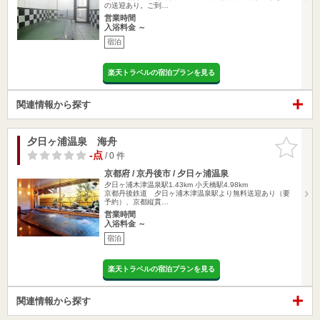
の送迎あり。ご到…
営業時間
入浴料金 ～
宿泊
楽天トラベルの宿泊プランを見る
関連情報から探す
夕日ヶ浦温泉 海舟
お気に入
りに追加
-点
/ 0 件
京都府 / 京丹後市 / 夕日ヶ浦温泉
夕日ヶ浦木津温泉駅1.43km
小天橋駅4.98km
京都丹後鉄道 夕日ヶ浦木津温泉駅より無料送迎あり（要
予約）、京都縦貫…
営業時間
入浴料金 ～
宿泊
楽天トラベルの宿泊プランを見る
関連情報から探す