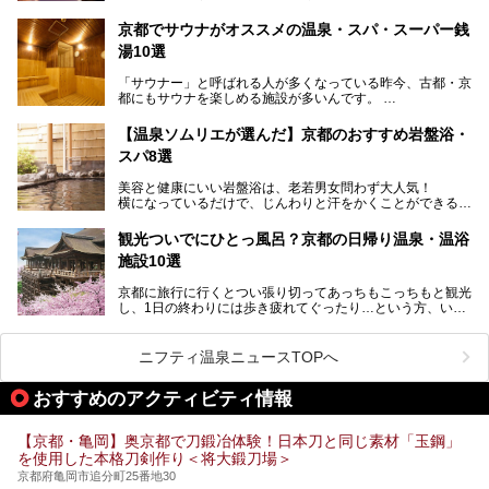
して古都ならではの文化が魅力です。
もに、立ち寄りたい舞鶴の観光スポットや温浴施設を紹介し
ます。
京都でサウナがオススメの温泉・スパ・スーパー銭
今回は、そんな京都府で2025年現在おすすめのスーパー銭
湯10選
湯を紹介します。
───
有名な観光名所のすぐ近くにある日帰り入浴施設から、山間
提供元：京都府舞鶴市【PR】
「サウナー」と呼ばれる人が多くなっている昨今、古都・京
部でレジャー気分を満喫できる温泉施設まで、好みのスーパ
この記事は京都府舞鶴市のPR記事です。
都にもサウナを楽しめる施設が多いんです。
ー銭湯を探してみてくださいね。
自分の好きなサウナを探すのもいいですが、さまざまなサウ
【温泉ソムリエが選んだ】京都のおすすめ岩盤浴・
ナを体感してみたいですよね。
スパ8選
今回は京都府の中心や郊外、温泉地にある施設など、サウナ
美容と健康にいい岩盤浴は、老若男女問わず大人気！
のある温浴施設を紹介します。
横になっているだけで、じんわりと汗をかくことができるの
で、簡単にデトックスができますよ♪
ぜひ参考にして、京都府の方や、観光に出かけた時などにサ
ウナを楽しみましょう！
観光ついでにひとっ風呂？京都の日帰り温泉・温浴
地元の方はもちろん、旅先としても人気の京都。
施設10選
観光のついでに岩盤浴のある温泉に浸かってリフレッシュす
るのも良さそうですね！
京都に旅行に行くとつい張り切ってあっちもこっちもと観光
し、1日の終わりには歩き疲れてぐったり…という方、いま
今回は京都にある岩盤浴のある施設をピックアップしてご紹
せんか？（私です）
介します！
そんな疲れた身体には温泉です！京都には、市内にも郊外に
も素晴らしい温泉がたくさんあります。そこで、日帰り利用
ニフティ温泉ニュースTOPへ
できるおすすめの温泉・温浴施設をまとめてみました。
おすすめのアクティビティ情報
【京都・亀岡】奥京都で刀鍛冶体験！日本刀と同じ素材「玉鋼」
を使用した本格刀剣作り＜将大鍛刀場＞
京都府亀岡市追分町25番地30