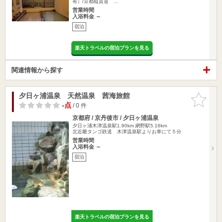
有）/京都縦貫道 …
営業時間
入浴料金 ～
宿泊
楽天トラベルの宿泊プランを見る
関連情報から探す
夕日ヶ浦温泉 天然温泉 茜海旅館
お気に入
りに追加
-点
/ 0 件
京都府 / 京丹後市 / 夕日ヶ浦温泉
夕日ヶ浦木津温泉駅1.90km
網野駅5.16km
北近畿タンゴ鉄道 木津温泉駅よりお車にて５分
営業時間
入浴料金 ～
宿泊
楽天トラベルの宿泊プランを見る