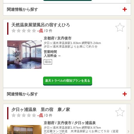
関連情報から探す
天然温泉展望風呂の宿すえひろ
お気に入
りに追加
-点
/ 0 件
京都府 / 京丹後市
夕日ヶ浦木津温泉駅1.83km
網野駅5.24km
夕日ヶ浦木津温泉駅よりお車にて約５分
営業時間
入浴料金 ～
宿泊
楽天トラベルの宿泊プランを見る
関連情報から探す
夕日ヶ浦温泉 里の宿 康ノ家
お気に入
りに追加
-点
/ 0 件
京都府 / 京丹後市 / 夕日ヶ浦温泉
夕日ヶ浦木津温泉駅1.87km
網野駅4.97km
北近畿タンゴ鉄道 木津温泉駅よりお車にて５分（送迎