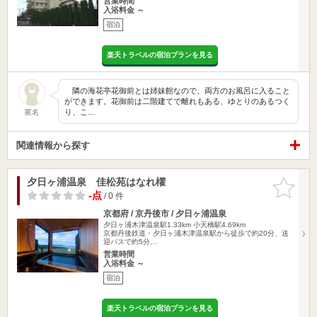
営業時間
入浴料金 ～
宿泊
楽天トラベルの宿泊プランを見る
隣の海花亭花御前とは姉妹館なので、両方のお風呂に入ること
ができます。花御前は二階建てで離れもある、ゆとりのあるつく
り、こ…
匿名
関連情報から探す
夕日ヶ浦温泉 佳松苑はなれ櫂
お気に入
りに追加
-点
/ 0 件
京都府 / 京丹後市 / 夕日ヶ浦温泉
夕日ヶ浦木津温泉駅1.33km
小天橋駅4.69km
京都丹後鉄道・夕日ヶ浦木津温泉駅から徒歩で約20分、送
迎バスで約5分…
営業時間
入浴料金 ～
宿泊
楽天トラベルの宿泊プランを見る