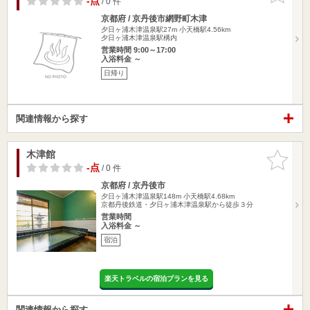
-点
/ 0 件
京都府 / 京丹後市網野町木津
夕日ヶ浦木津温泉駅27m
小天橋駅4.56km
夕日ヶ浦木津温泉駅構内
営業時間 9:00～17:00
入浴料金 ～
日帰り
関連情報から探す
木津館
お気に入
りに追加
-点
/ 0 件
京都府 / 京丹後市
夕日ヶ浦木津温泉駅148m
小天橋駅4.68km
京都丹後鉄道・夕日ヶ浦木津温泉駅から徒歩３分
営業時間
入浴料金 ～
宿泊
楽天トラベルの宿泊プランを見る
関連情報から探す