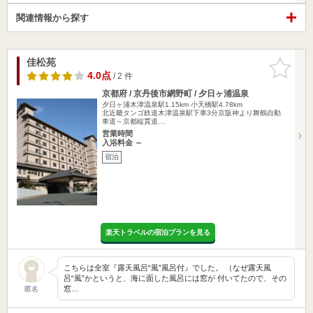
関連情報から探す
佳松苑
お気に入
りに追加
4.0点
/ 2 件
京都府 / 京丹後市網野町 / 夕日ヶ浦温泉
夕日ヶ浦木津温泉駅1.15km
小天橋駅4.78km
北近畿タンゴ鉄道木津温泉駅下車3分京阪神より舞鶴自動
車道～京都縦貫道…
営業時間
入浴料金 ～
宿泊
楽天トラベルの宿泊プランを見る
こちらは全室『露天風呂“風”風呂付』でした。 （なぜ露天風
呂“風”かというと、海に面した風呂には窓が 付いてたので、その
窓…
匿名