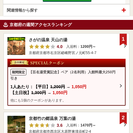
関連情報から探す
京都府の週間アクセスランキング
1
さがの温泉 天山の湯
4.0
入浴料：
1200円～
京都府京都市右京区嵯峨野宮ノ元町55-4-7
【百名湯受賞記念】ペア（2名利用）入館料最大250円
期間限定
引き
1人あたり：【平日】
1,200円
→
1,050円
【土日祝】
1,300円
→
1,050円
他にも1個のクーポンがあります。
2
京都竹の郷温泉 万葉の湯
3.6
入浴料：
1470円～
京都府京都市西京区大原野東境谷町2-4