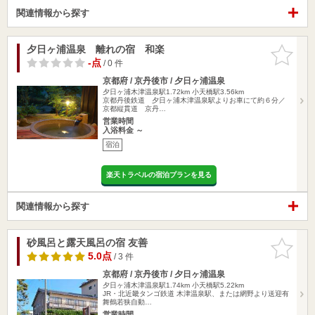
関連情報から探す
夕日ヶ浦温泉 離れの宿 和楽
お気に入
りに追加
-点
/ 0 件
京都府 / 京丹後市 / 夕日ヶ浦温泉
夕日ヶ浦木津温泉駅1.72km
小天橋駅3.56km
京都丹後鉄道 夕日ヶ浦木津温泉駅よりお車にて約６分／
京都縦貫道 京丹…
営業時間
入浴料金 ～
宿泊
楽天トラベルの宿泊プランを見る
関連情報から探す
砂風呂と露天風呂の宿 友善
お気に入
りに追加
5.0点
/ 3 件
京都府 / 京丹後市 / 夕日ヶ浦温泉
夕日ヶ浦木津温泉駅1.74km
小天橋駅5.22km
JR・北近畿タンゴ鉄道 木津温泉駅、または網野より送迎有
舞鶴若狭自動…
営業時間