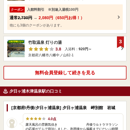
入館料割引 ※別途入湯税100円
クーポン
通常
2,730円
→
2,080円（650円お得！）
他にも3個のクーポンがあります。
3
竹取温泉 灯りの湯
3.8
入浴料：
920円～
京都府八幡市八幡中ノ山82-1
無料会員登録して続きを見る
夕日ヶ浦木津温泉駅の口コミ
[京都府/丹後/夕日ヶ浦温泉] 夕日ヶ浦温泉 岬別館 岩城
4.0点
露天風呂の雰囲気佳き 丹後ウルトラマラソン
の応援がてらで宿泊しました。利用後から掲載までにだいぶ時間