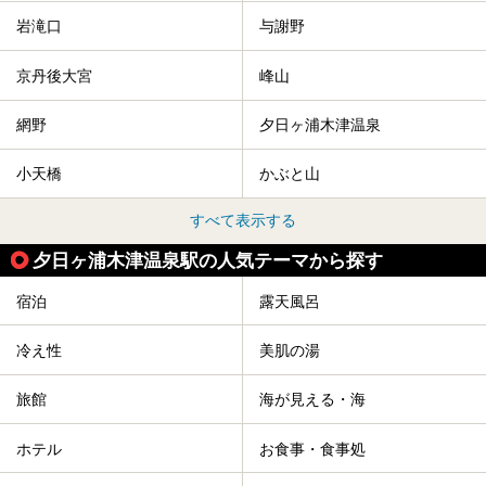
岩滝口
与謝野
京丹後大宮
峰山
網野
夕日ヶ浦木津温泉
小天橋
かぶと山
すべて表示する
夕日ヶ浦木津温泉駅の人気テーマから探す
宿泊
露天風呂
冷え性
美肌の湯
旅館
海が見える・海
ホテル
お食事・食事処