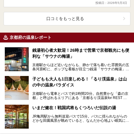
投稿日：2026年5月3日
口コミをもっと見る
京都府の温泉レポート
銭湯初心者大歓迎！26時まで営業で京都観光にも便
利な「サウナの梅湯」
京都駅からほど近いながらも、静かで落ち着いた雰囲気の五
条河原町に、ポップな看板が目立つ銭湯「サウナの梅湯」が
あります。運営しているのは20代を中心とした若者たち…
子どもも大人も1日楽しめる！「るり渓温泉」は山
の中の温泉パラダイス
京都駅から電車とバスで約1時間20分。自然豊かな「森の京
都」と呼ばれるエリアにある「京都るり渓温泉for REST RE
SORT」は、天然温泉に水着着用のバーデ…
いまだ健在！戦国武将もくつろいだ伝説の湯
JR亀岡駅から無料送迎バスで15分。バスに揺られながらの
どかな田園風景が眺めていると、なんだか心地よい眠気に誘
われてきます。ああ、新緑がまぶしいっ！京の奥座敷と…