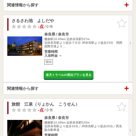
関連情報から探す
さるさわ池 よしだや
お気に入
りに追加
-点
/ 0 件
奈良県 / 奈良市
棚倉駅10.45km
近鉄奈良駅527m
近鉄奈良駅より徒歩で８分 JR奈良駅より徒歩15分 関西
国際空港より…
営業時間
入浴料金 ～
宿泊
楽天トラベルの宿泊プランを見る
関連情報から探す
旅館 江泉（りょかん こうせん）
お気に入
りに追加
-点
/ 0 件
奈良県 / 奈良市
棚倉駅10.45km
近鉄奈良駅520m
近鉄奈良駅より徒歩10分／JR奈良駅より徒歩20分／西名
阪自動車道・…
営業時間