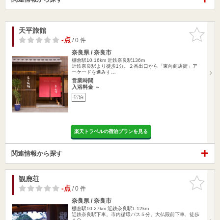
天平旅館
お気に入
りに追加
-点
/ 0 件
奈良県 / 奈良市
棚倉駅10.16km
近鉄奈良駅136m
近鉄奈良駅より徒歩1分。２番出口から「東向商店街」ア
ーケードを進みす…
営業時間
入浴料金 ～
宿泊
楽天トラベルの宿泊プランを見る
関連情報から探す
観鹿荘
お気に入
りに追加
-点
/ 0 件
奈良県 / 奈良市
棚倉駅10.27km
近鉄奈良駅1.12km
近鉄奈良駅下車。市内循環バス５分。大仏殿前下車、徒歩