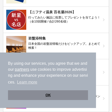
【ニフティ温泉 百名湯2026】
行ってみたい施設に投票してプレゼントを当てよう！
（全10回開催 / 合計260名様）
岩盤浴特集
日本全国の岩盤浴情報だけをピックアップ。まとめて
検索！
By using our services, you agree that we and
ニフティ温泉ニュース
our
partners
use cookies to improve advertisi
温泉にもっと行きたくなる！お得な情報を掲載中
ng and enhance your experience on our servi
ces.
Learn more
ニフティ温泉 おふろパス
OK
温浴施設をお得に楽しめるサブスクリプションプラン