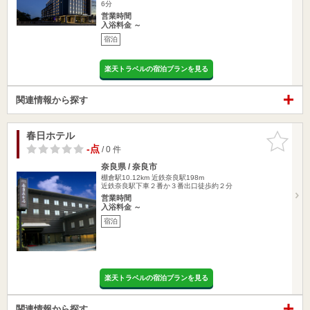
6分
営業時間
入浴料金 ～
宿泊
楽天トラベルの宿泊プランを見る
関連情報から探す
春日ホテル
お気に入
りに追加
-点
/ 0 件
奈良県 / 奈良市
棚倉駅10.12km
近鉄奈良駅198m
近鉄奈良駅下車２番か３番出口徒歩約２分
営業時間
入浴料金 ～
宿泊
楽天トラベルの宿泊プランを見る
関連情報から探す