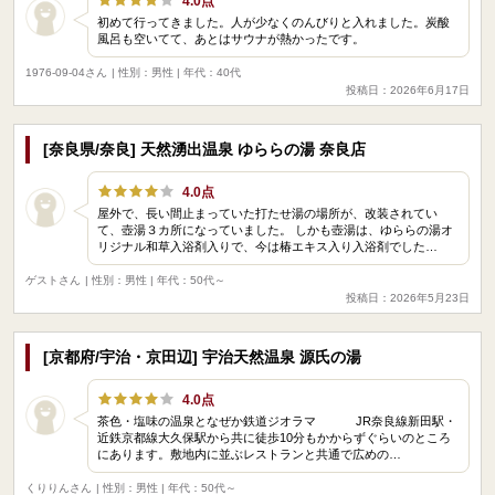
4.0点
初めて行ってきました。人が少なくのんびりと入れました。炭酸
風呂も空いてて、あとはサウナが熱かったです。
1976-09-04さん
| 性別：男性 | 年代：40代
投稿日：2026年6月17日
[奈良県/奈良] 天然湧出温泉 ゆららの湯 奈良店
4.0点
屋外で、長い間止まっていた打たせ湯の場所が、改装されてい
て、壺湯３カ所になっていました。 しかも壺湯は、ゆららの湯オ
リジナル和草入浴剤入りで、今は椿エキス入り入浴剤でした…
ゲストさん
| 性別：男性 | 年代：50代～
投稿日：2026年5月23日
[京都府/宇治・京田辺] 宇治天然温泉 源氏の湯
4.0点
茶色・塩味の温泉となぜか鉄道ジオラマ JR奈良線新田駅・
近鉄京都線大久保駅から共に徒歩10分もかからずぐらいのところ
にあります。敷地内に並ぶレストランと共通で広めの…
くりりんさん
| 性別：男性 | 年代：50代～