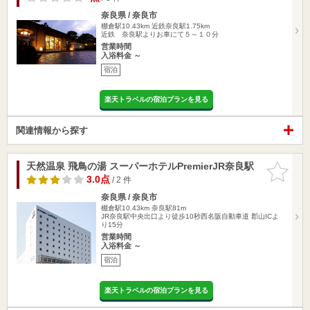
奈良県 / 奈良市
棚倉駅10.43km
近鉄奈良駅1.75km
近鉄 奈良駅よりお車にて５～１０分
営業時間
入浴料金 ～
宿泊
楽天トラベルの宿泊プランを見る
関連情報から探す
天然温泉 飛鳥の湯 スーパーホテルPremierJR奈良駅
お気に入
りに追加
3.0点
/ 2 件
奈良県 / 奈良市
棚倉駅10.43km
奈良駅81m
JR奈良駅中央出口より徒歩10秒西名阪自動車道 郡山ICよ
り15分
営業時間
入浴料金 ～
宿泊
楽天トラベルの宿泊プランを見る