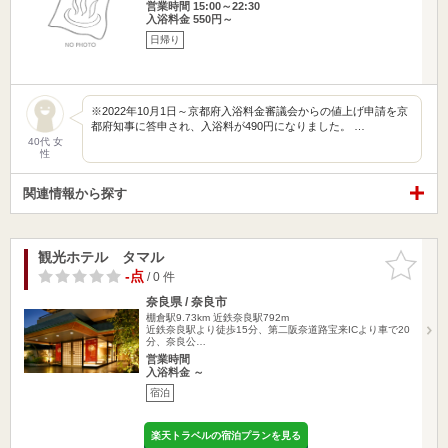
営業時間 15:00～22:30
入浴料金 550円～
日帰り
※2022年10月1日～京都府入浴料金審議会からの値上げ申請を京
都府知事に答申され、入浴料が490円になりました。 …
40代 女
性
関連情報から探す
観光ホテル タマル
お気に入
りに追加
-点
/ 0 件
奈良県 / 奈良市
棚倉駅9.73km
近鉄奈良駅792m
近鉄奈良駅より徒歩15分、第二阪奈道路宝来ICより車で20
分、奈良公…
営業時間
入浴料金 ～
宿泊
楽天トラベルの宿泊プランを見る