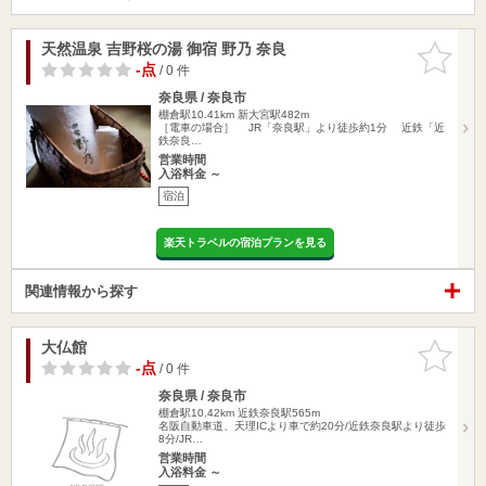
天然温泉 吉野桜の湯 御宿 野乃 奈良
お気に入
りに追加
-点
/ 0 件
奈良県 / 奈良市
棚倉駅10.41km
新大宮駅482m
［電車の場合］ JR「奈良駅」より徒歩約1分 近鉄「近
鉄奈良…
営業時間
入浴料金 ～
宿泊
楽天トラベルの宿泊プランを見る
関連情報から探す
大仏館
お気に入
りに追加
-点
/ 0 件
奈良県 / 奈良市
棚倉駅10.42km
近鉄奈良駅565m
名阪自動車道、天理ICより車で約20分/近鉄奈良駅より徒歩
8分/JR…
営業時間
入浴料金 ～