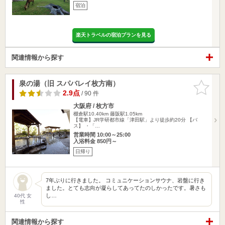
宿泊
楽天トラベルの宿泊プランを見る
関連情報から探す
泉の湯（旧 スパバレイ枚方南）
お気に入
りに追加
2.9点
/ 90 件
大阪府 / 枚方市
棚倉駅10.40km
藤阪駅1.05km
【電車】JR学研都市線「津田駅」より徒歩約20分 【バ
ス】 ・「…
営業時間 10:00～25:00
入浴料金 850円～
日帰り
7年ぶりに行きました。 コミュニケーションサウナ、岩盤に行き
ました。とても志向が凝らしてあってたのしかったです。暑さも
し…
40代 女
性
関連情報から探す