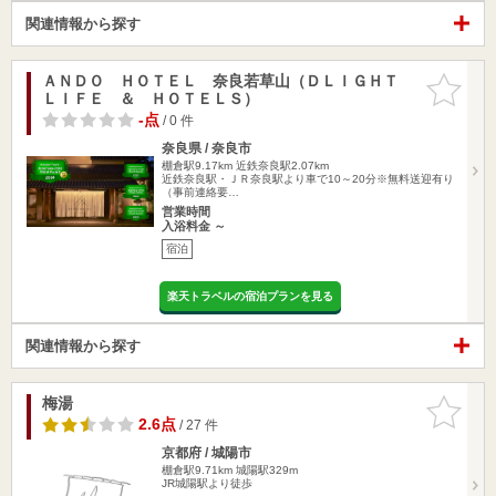
関連情報から探す
ＡＮＤＯ ＨＯＴＥＬ 奈良若草山（ＤＬＩＧＨＴ
お気に入
ＬＩＦＥ ＆ ＨＯＴＥＬＳ）
りに追加
-点
/ 0 件
奈良県 / 奈良市
棚倉駅9.17km
近鉄奈良駅2.07km
近鉄奈良駅・ＪＲ奈良駅より車で10～20分※無料送迎有り
（事前連絡要…
営業時間
入浴料金 ～
宿泊
楽天トラベルの宿泊プランを見る
関連情報から探す
梅湯
お気に入
りに追加
2.6点
/ 27 件
京都府 / 城陽市
棚倉駅9.71km
城陽駅329m
JR城陽駅より徒歩