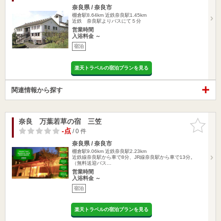
奈良県 / 奈良市
棚倉駅8.64km
近鉄奈良駅1.45km
近鉄 奈良駅よりバスにて５分
営業時間
入浴料金 ～
宿泊
楽天トラベルの宿泊プランを見る
関連情報から探す
奈良 万葉若草の宿 三笠
お気に入
りに追加
-点
/ 0 件
奈良県 / 奈良市
棚倉駅9.06km
近鉄奈良駅2.23km
近鉄線奈良駅から車で8分、JR線奈良駅から車で13分。
（無料送迎バス…
営業時間
入浴料金 ～
宿泊
楽天トラベルの宿泊プランを見る