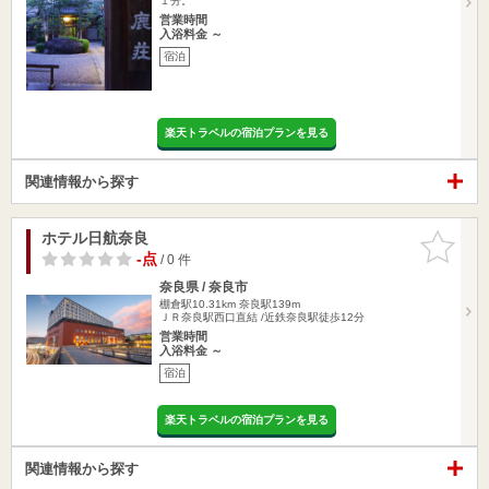
１分。
営業時間
入浴料金 ～
宿泊
楽天トラベルの宿泊プランを見る
関連情報から探す
ホテル日航奈良
お気に入
りに追加
-点
/ 0 件
奈良県 / 奈良市
棚倉駅10.31km
奈良駅139m
ＪＲ奈良駅西口直結 /近鉄奈良駅徒歩12分
営業時間
入浴料金 ～
宿泊
楽天トラベルの宿泊プランを見る
関連情報から探す