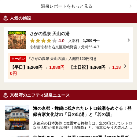
温泉レポートをもっと見る
人気の施設
さがの温泉 天山の湯
4.0
入浴料：
1,200円
〜
京都府京都市右京区嵯峨野宮ノ元町55-4-7
『さがの温泉 天山の湯』入館料120円引き
クーポン
【平日】
1,200円
→
1,080円
【土日祝】
1,300円
→
1,18
0円
京都府のニフティ温泉ニュース
海の京都・舞鶴に残されたレトロ銭湯をめぐる！登
録有形文化財の「日の出湯」と「若の湯」
京都府の日本海側に位置する舞鶴市は、魚の町にしてレトロ
な商店街が残る西地区（西舞鶴）と、海軍ゆかりの赤れんが
パークや海上自衛隊施設のある東地区（東舞鶴）に分けられ
ます。今回案内するのは西地区に今も残る2軒の銭湯「日の