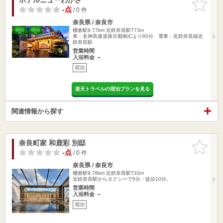
りに追加
-点
/ 0 件
奈良県 / 奈良市
棚倉駅9.77km
近鉄奈良駅773m
車：名神高速道路京都南ICより60分 電車：近鉄奈良線近
鉄奈良駅
営業時間
入浴料金 ～
宿泊
楽天トラベルの宿泊プランを見る
関連情報から探す
奈良町家 和鹿彩 別邸
お気に入
りに追加
-点
/ 0 件
奈良県 / 奈良市
棚倉駅9.78km
近鉄奈良駅733m
近鉄奈良駅からタクシーで5分・徒歩10分。
営業時間
入浴料金 ～
宿泊