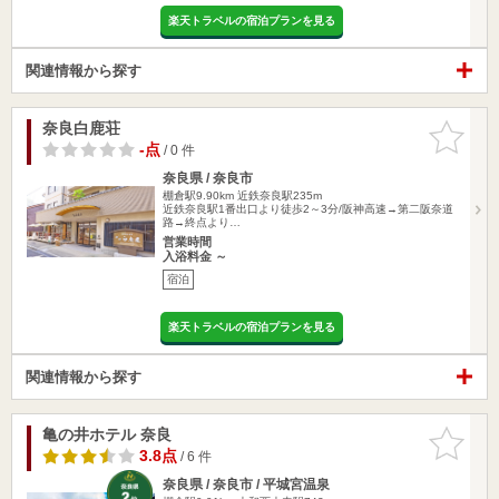
楽天トラベルの宿泊プランを見る
関連情報から探す
奈良白鹿荘
お気に入
りに追加
-点
/ 0 件
奈良県 / 奈良市
棚倉駅9.90km
近鉄奈良駅235m
近鉄奈良駅1番出口より徒歩2～3分/阪神高速→第二阪奈道
路→終点より…
営業時間
入浴料金 ～
宿泊
楽天トラベルの宿泊プランを見る
関連情報から探す
亀の井ホテル 奈良
お気に入
りに追加
3.8点
/ 6 件
奈良県 / 奈良市 / 平城宮温泉