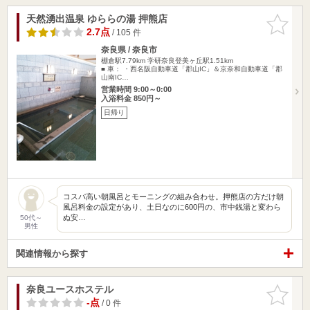
天然湧出温泉 ゆららの湯 押熊店
お気に入
りに追加
2.7点
/ 105 件
奈良県 / 奈良市
棚倉駅7.79km
学研奈良登美ヶ丘駅1.51km
■ 車： ・西名阪自動車道「郡山IC」＆京奈和自動車道「郡
山南IC…
営業時間 9:00～0:00
入浴料金 850円～
日帰り
コスパ高い朝風呂とモーニングの組み合わせ。押熊店の方だけ朝
風呂料金の設定があり、土日なのに600円の、市中銭湯と変わら
ぬ安…
50代～
男性
関連情報から探す
奈良ユースホステル
お気に入
りに追加
-点
/ 0 件