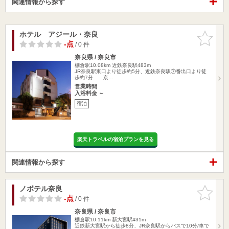
関連情報から探す
ホテル アジール・奈良
お気に入
りに追加
-点
/ 0 件
奈良県 / 奈良市
棚倉駅10.08km
近鉄奈良駅483m
JR奈良駅東口より徒歩約5分、近鉄奈良駅⑦番出口より徒
歩約7分 京…
営業時間
入浴料金 ～
宿泊
楽天トラベルの宿泊プランを見る
関連情報から探す
ノボテル奈良
お気に入
りに追加
-点
/ 0 件
奈良県 / 奈良市
棚倉駅10.11km
新大宮駅431m
近鉄新大宮駅から徒歩8分、JR奈良駅からバスで10分/車で