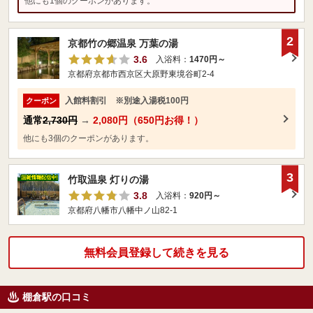
他にも1個のクーポンがあります。
2
京都竹の郷温泉 万葉の湯
3.6
入浴料：
1470円～
京都府京都市西京区大原野東境谷町2-4
入館料割引 ※別途入湯税100円
クーポン
通常
2,730円
→
2,080円（650円お得！）
他にも3個のクーポンがあります。
3
竹取温泉 灯りの湯
3.8
入浴料：
920円～
京都府八幡市八幡中ノ山82-1
無料会員登録して続きを見る
棚倉駅の口コミ