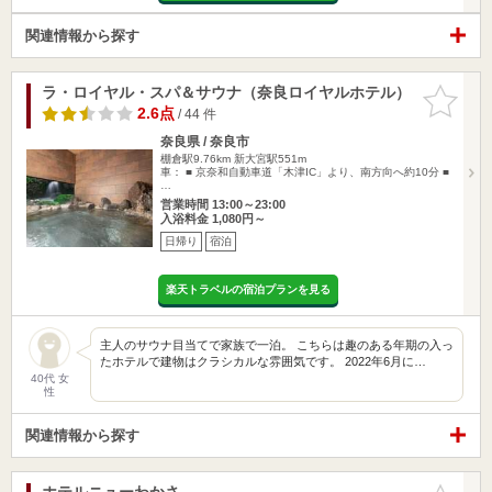
関連情報から探す
ラ・ロイヤル・スパ＆サウナ（奈良ロイヤルホテル）
お気に入
りに追加
2.6点
/ 44 件
奈良県 / 奈良市
棚倉駅9.76km
新大宮駅551m
車： ■ 京奈和自動車道「木津IC」より、南方向へ約10分 ■
…
営業時間 13:00～23:00
入浴料金 1,080円～
日帰り
宿泊
楽天トラベルの宿泊プランを見る
主人のサウナ目当てで家族で一泊。 こちらは趣のある年期の入っ
たホテルで建物はクラシカルな雰囲気です。 2022年6月に…
40代 女
性
関連情報から探す
ホテルニューわかさ
お気に入