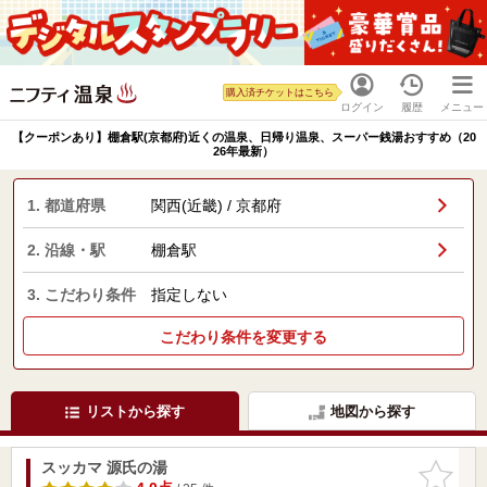
購入済チケットはこちら
ログイン
履歴
メニュー
【クーポンあり】棚倉駅(京都府)近くの温泉、日帰り温泉、スーパー銭湯おすすめ（20
26年最新）
1. 都道府県
関西(近畿) / 京都府
2. 沿線・駅
棚倉駅
3. こだわり条件
指定しない
こだわり条件を変更する
リストから探す
地図から探す
スッカマ 源氏の湯
お気に入
りに追加