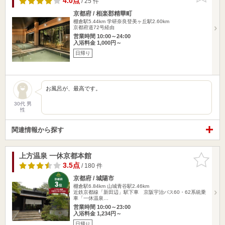
4.0点
/ 25 件
京都府 / 相楽郡精華町
棚倉駅5.44km
学研奈良登美ヶ丘駅2.60km
京都府道72号経由
営業時間 10:00～24:00
入浴料金 1,000円～
日帰り
お風呂が、最高です。
30代 男
性
関連情報から探す
上方温泉 一休京都本館
お気に入
りに追加
3.5点
/ 180 件
京都府 / 城陽市
棚倉駅6.84km
山城青谷駅2.46km
近鉄京都線「新田辺」駅下車 京阪宇治バス60・62系統乗
車「一休温泉…
営業時間 10:00～23:00
入浴料金 1,234円～
日帰り