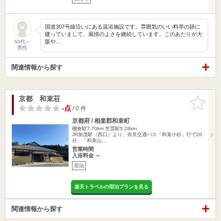
国道307号線沿いにある温浴施設です。雰囲気のいい料亭の跡に
建っていまして、風情のよさを継続しています。このあたりが大
阪や…
50代～
男性
関連情報から探す
京都 和束荘
お気に入
りに追加
-点
/ 0 件
京都府 / 相楽郡和束町
棚倉駅7.70km
笠置駅5.28km
JR加茂駅（西口）より、奈良交通バス「和束小杉」行で20
分、「和束山…
営業時間
入浴料金 ～
宿泊
楽天トラベルの宿泊プランを見る
関連情報から探す