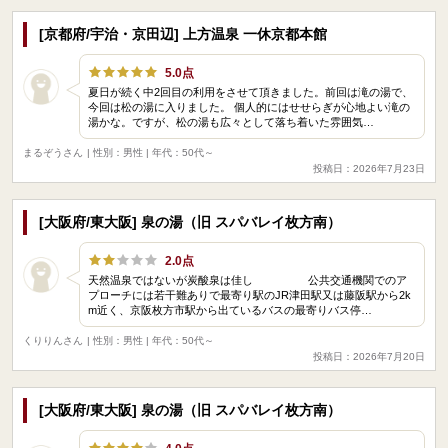
[京都府/宇治・京田辺] 上方温泉 一休京都本館
5.0点
夏日が続く中2回目の利用をさせて頂きました。前回は滝の湯で、
今回は松の湯に入りました。 個人的にはせせらぎが心地よい滝の
湯かな。ですが、松の湯も広々として落ち着いた雰囲気…
まるぞうさん
| 性別：男性 | 年代：50代～
投稿日：2026年7月23日
[大阪府/東大阪] 泉の湯（旧 スパバレイ枚方南）
2.0点
天然温泉ではないが炭酸泉は佳し 公共交通機関でのア
プローチには若干難ありで最寄り駅のJR津田駅又は藤阪駅から2k
m近く、京阪枚方市駅から出ているバスの最寄りバス停…
くりりんさん
| 性別：男性 | 年代：50代～
投稿日：2026年7月20日
[大阪府/東大阪] 泉の湯（旧 スパバレイ枚方南）