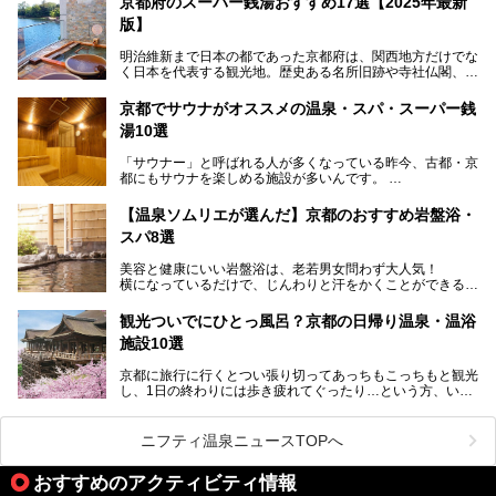
京都府のスーパー銭湯おすすめ17選【2025年最新
出湯」と「若の湯」。いずれも国の登録有形文化財に指定さ
版】
れた歴史ある建物でありながら、今も現役のお風呂屋さんで
す。
明治維新まで日本の都であった京都府は、関西地方だけでな
く日本を代表する観光地。歴史ある名所旧跡や寺社仏閣、そ
漁師町や商店街で働く人々を支えてきたこの2軒の銭湯とと
して古都ならではの文化が魅力です。
もに、立ち寄りたい舞鶴の観光スポットや温浴施設を紹介し
ます。
京都でサウナがオススメの温泉・スパ・スーパー銭
今回は、そんな京都府で2025年現在おすすめのスーパー銭
湯10選
湯を紹介します。
───
有名な観光名所のすぐ近くにある日帰り入浴施設から、山間
提供元：京都府舞鶴市【PR】
「サウナー」と呼ばれる人が多くなっている昨今、古都・京
部でレジャー気分を満喫できる温泉施設まで、好みのスーパ
この記事は京都府舞鶴市のPR記事です。
都にもサウナを楽しめる施設が多いんです。
ー銭湯を探してみてくださいね。
自分の好きなサウナを探すのもいいですが、さまざまなサウ
【温泉ソムリエが選んだ】京都のおすすめ岩盤浴・
ナを体感してみたいですよね。
スパ8選
今回は京都府の中心や郊外、温泉地にある施設など、サウナ
美容と健康にいい岩盤浴は、老若男女問わず大人気！
のある温浴施設を紹介します。
横になっているだけで、じんわりと汗をかくことができるの
で、簡単にデトックスができますよ♪
ぜひ参考にして、京都府の方や、観光に出かけた時などにサ
ウナを楽しみましょう！
観光ついでにひとっ風呂？京都の日帰り温泉・温浴
地元の方はもちろん、旅先としても人気の京都。
施設10選
観光のついでに岩盤浴のある温泉に浸かってリフレッシュす
るのも良さそうですね！
京都に旅行に行くとつい張り切ってあっちもこっちもと観光
し、1日の終わりには歩き疲れてぐったり…という方、いま
今回は京都にある岩盤浴のある施設をピックアップしてご紹
せんか？（私です）
介します！
そんな疲れた身体には温泉です！京都には、市内にも郊外に
も素晴らしい温泉がたくさんあります。そこで、日帰り利用
ニフティ温泉ニュースTOPへ
できるおすすめの温泉・温浴施設をまとめてみました。
おすすめのアクティビティ情報