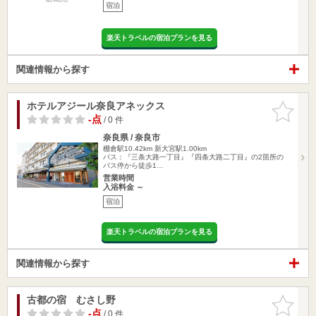
宿泊
楽天トラベルの宿泊プランを見る
関連情報から探す
ホテルアジール奈良アネックス
お気に入
りに追加
-点
/ 0 件
奈良県 / 奈良市
棚倉駅10.42km
新大宮駅1.00km
バス：『三条大路一丁目』『四条大路二丁目』の2箇所の
バス停から徒歩1…
営業時間
入浴料金 ～
宿泊
楽天トラベルの宿泊プランを見る
関連情報から探す
古都の宿 むさし野
お気に入
りに追加
-点
/ 0 件