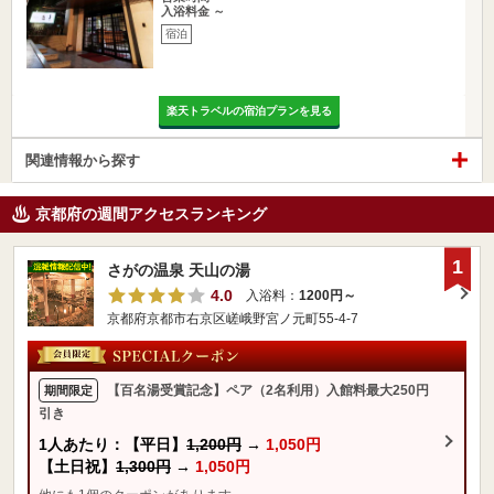
入浴料金 ～
宿泊
楽天トラベルの宿泊プランを見る
関連情報から探す
京都府の週間アクセスランキング
1
さがの温泉 天山の湯
4.0
入浴料：
1200円～
京都府京都市右京区嵯峨野宮ノ元町55-4-7
【百名湯受賞記念】ペア（2名利用）入館料最大250円
期間限定
引き
1人あたり：【平日】
1,200円
→
1,050円
【土日祝】
1,300円
→
1,050円