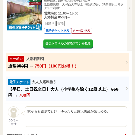
棚倉駅9.91km
大和西大寺駅743m
近鉄奈良線 大和西大寺駅より徒歩15分、JR奈良駅よりタ
クシー利用1…
営業時間 11:00～15:00
入浴料金 850円～
日帰り
宿泊
電子チケットあり
クーポンあり
楽天トラベルの宿泊プランを見る
入浴料割引
クーポン
通常
850円
→
750円（100円お得！）
大人入浴料割引
電子チケット
【平日、土日祝全日】大人（小学生を除く12歳以上）
850
円
→
700円
駅からも徒歩で行け、ゆったりと露天風呂が楽しめる。
50代～
男性