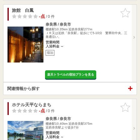
旅館 白鳳
お気に入
りに追加
-点
/ 0 件
奈良県 / 奈良市
棚倉駅10.35km
近鉄奈良駅277m
ＪＲ又は近鉄「奈良駅」徒歩にて5-10分 繁華街中央、三
条通沿い。
営業時間
入浴料金 ～
宿泊
楽天トラベルの宿泊プランを見る
関連情報から探す
ホテル天平ならまち
お気に入
りに追加
-点
/ 0 件
奈良県 / 奈良市
棚倉駅10.40km
近鉄奈良駅375m
近鉄奈良駅より徒歩7分
営業時間
入浴料金 ～