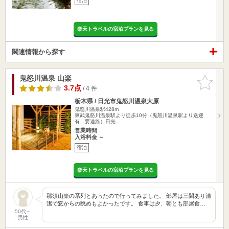
宿泊
楽天トラベルの宿泊プランを見る
関連情報から探す
鬼怒川温泉 山楽
お気に入
りに追加
3.7点
/ 4 件
栃木県 / 日光市鬼怒川温泉大原
鬼怒川温泉駅428m
東武鬼怒川温泉駅より徒歩10分（鬼怒川温泉駅より送迎
有 要連絡）日光…
営業時間
入浴料金 ～
宿泊
楽天トラベルの宿泊プランを見る
那須山楽の系列とあったので行ってみました。 部屋は三間あり清
潔で窓からの眺めもよかったです。 食事は夕、朝とも部屋食…
50代～
男性