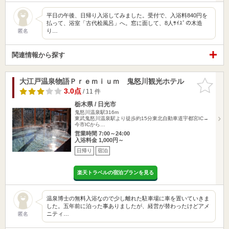
平日の午後、日帰り入浴してみました。受付で、入浴料840円を
払って、浴室「古代桧風呂」へ。窓に面して、8人ｻｲｽﾞの木造
り…
匿名
関連情報から探す
大江戸温泉物語Ｐｒｅｍｉｕｍ 鬼怒川観光ホテル
お気に入
りに追加
3.0点
/ 11 件
栃木県 / 日光市
鬼怒川温泉駅316m
東武鬼怒川温泉駅より徒歩約15分東北自動車道宇都宮IC→
今市ICから…
営業時間 7:00～24:00
入浴料金 1,000円～
日帰り
宿泊
楽天トラベルの宿泊プランを見る
温泉博士の無料入浴なので少し離れた駐車場に車を置いていきま
した。五年前に泊った事ありましたが、経営が替わったけどアメ
ニティ…
匿名