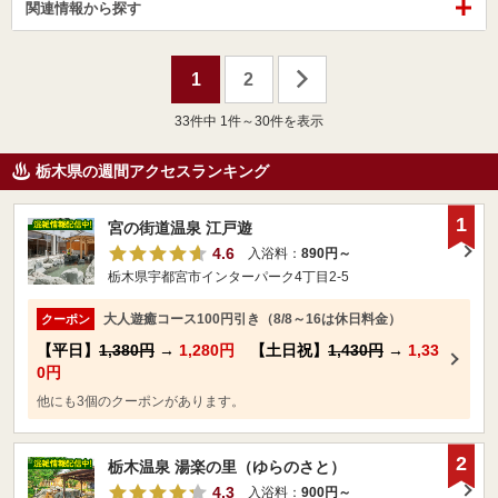
関連情報から探す
1
2
33
件中 1件～30件を表示
栃木県の週間アクセスランキング
1
宮の街道温泉 江戸遊
4.6
入浴料：
890円～
栃木県宇都宮市インターパーク4丁目2-5
大人遊癒コース100円引き（8/8～16は休日料金）
クーポン
【平日】
1,380円
→
1,280円
【土日祝】
1,430円
→
1,33
0円
他にも3個のクーポンがあります。
2
栃木温泉 湯楽の里（ゆらのさと）
4.3
入浴料：
900円～