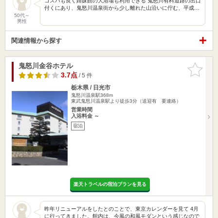
コスパも良く姉妹館の大浴場も利用できる 鬼怒川有料道路の出口
付くにあり、鬼怒川温泉街から少し離れた山沿いに佇む、平成…
50代～
男性
関連情報から探す
鬼怒川金谷ホテル
お気に入
りに追加
3.7点
/ 5 件
栃木県 / 日光市
鬼怒川温泉駅368m
東武鬼怒川温泉駅より徒歩3分（送迎有 要連絡）
営業時間
入浴料金 ～
宿泊
楽天トラベルの宿泊プランを見る
昨年リニューアルをしたとのことで、東京カレンダーを見て 4月
に行ってきました。館内は、今風の和風モダンという感じなので