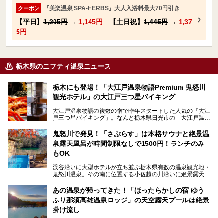
『美楽温泉 SPA-HERBS』大人入浴料最大70円引き
クーポン
【平日】
1,205円
→
1,145円
【土日祝】
1,445円
→
1,37
5円
栃木県のニフティ温泉ニュース
栃木にも登場！「大江戸温泉物語Premium 鬼怒川
観光ホテル」の大江戸三つ星バイキング
大江戸温泉物語の複数の宿で昨年スタートした人気の「大江
戸三つ星バイキング」。なんと栃木県日光市の「大江戸温泉
物語Premium 鬼怒川観光ホテル」でも始まっています。
鬼怒川で発見！「さぷらす」は本格サウナと絶景温
ここは首都圏から1泊で行きやすい鬼怒川温泉の渓流沿いに
泉露天風呂が時間制限なしで1500円！ランチのみ
建つホテルで、バイキングの他にも天然温泉の大浴場とサウ
ナ、フリーフローサービスのラウンジなど館内で楽しめるス
もOK
ポットがたくさんあり、3世代旅行やグループ旅行にもぴっ
たり。
渓谷沿いに大型ホテルが立ち並ぶ栃木県有数の温泉観光地・
鬼怒川温泉。その南に位置する小佐越の川沿いに絶景露天風
そんな「大江戸温泉物語Premium 鬼怒川観光ホテル」の魅
呂と本格サウナが自慢の「さぷらす」はあります。
力を詳しく紹介しちゃいます。
あの温泉が帰ってきた！「ほったらかしの宿 ゆう
こだわりのサウナ、掛け流しの水風呂、天然温泉の露天風
ふり那須高雄温泉ロッジ」の天空露天プールは絶景
呂、食事処、休憩室など備えて、決して大規模施設ではあり
───
ませんが、鬼怒川温泉観光の行き帰りに、はたまたサウナで
掛け流し
提供元：大江戸温泉物語ホテルズ＆リゾーツ株式会社【P
一日リフレッシュするための目的地に！ぜひオススメしたい