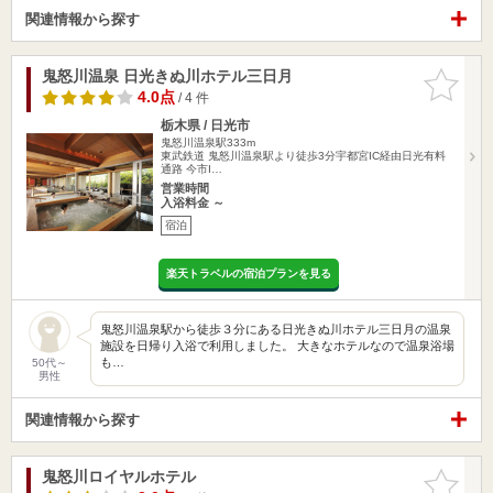
関連情報から探す
鬼怒川温泉 日光きぬ川ホテル三日月
お気に入
りに追加
4.0点
/ 4 件
栃木県 / 日光市
鬼怒川温泉駅333m
東武鉄道 鬼怒川温泉駅より徒歩3分宇都宮IC経由日光有料
通路 今市I…
営業時間
入浴料金 ～
宿泊
楽天トラベルの宿泊プランを見る
鬼怒川温泉駅から徒歩３分にある日光きぬ川ホテル三日月の温泉
施設を日帰り入浴で利用しました。 大きなホテルなので温泉浴場
も…
50代～
男性
関連情報から探す
鬼怒川ロイヤルホテル
お気に入