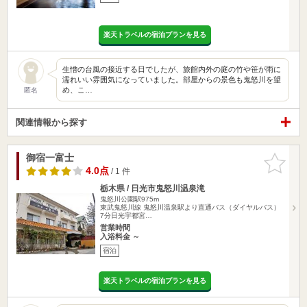
楽天トラベルの宿泊プランを見る
生憎の台風の接近する日でしたが、旅館内外の庭の竹や笹が雨に
濡れいい雰囲気になっていました。部屋からの景色も鬼怒川を望
め、こ…
匿名
関連情報から探す
御宿一富士
お気に入
りに追加
4.0点
/ 1 件
栃木県 / 日光市鬼怒川温泉滝
鬼怒川公園駅975m
東武鬼怒川線 鬼怒川温泉駅より直通バス（ダイヤルバス）
7分日光宇都宮…
営業時間
入浴料金 ～
宿泊
楽天トラベルの宿泊プランを見る