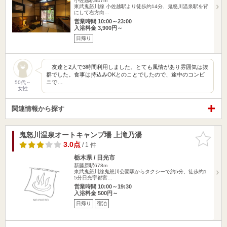
小佐越駅847m
東武鬼怒川線 小佐越駅より徒歩約14分、鬼怒川温泉駅を背
にして右方向…
営業時間 10:00～23:00
入浴料金 3,900円～
日帰り
友達と2人で3時間利用しました。とても風情があり雰囲気は抜
群でした。食事は持込みOKとのことでしたので、途中のコンビ
ニで…
50代～
女性
関連情報から探す
鬼怒川温泉オートキャンプ場 上滝乃湯
お気に入
りに追加
3.0点
/ 1 件
栃木県 / 日光市
新藤原駅678m
東武鬼怒川線鬼怒川公園駅からタクシーで約5分、徒歩約1
5分日光宇都宮…
営業時間 10:00～19:30
入浴料金 500円～
日帰り
宿泊