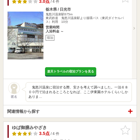
りに追加
3.0点
/ 4 件
栃木県 / 日光市
鬼怒川温泉駅675m
東武鉄道 鬼怒川温泉駅より循環バス（東武ダイヤルバ
ス）利用 10分
営業時間
入浴料金 ～
宿泊
楽天トラベルの宿泊プランを見る
鬼怒川温泉に宿泊する際、安さを考えて調べました。一泊６８
００円で泊まれるところとなれば、ここ伊東園ホテルくらいしか
ありま…
匿名
関連情報から探す
ゆば御膳みやざき
お気に入
りに追加
3.5点
/ 4 件