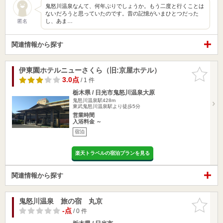
鬼怒川温泉なんて、何年ぶりでしょうか。もう二度と行くことは
ないだろうと思っていたのです。昔の記憶がいまひとつだった
し、あま…
匿名
関連情報から探す
伊東園ホテルニューさくら（旧:京屋ホテル）
お気に入
りに追加
3.0点
/ 1 件
栃木県 / 日光市鬼怒川温泉大原
鬼怒川温泉駅428m
東武鬼怒川温泉駅より徒歩5分
営業時間
入浴料金 ～
宿泊
楽天トラベルの宿泊プランを見る
関連情報から探す
鬼怒川温泉 旅の宿 丸京
お気に入
りに追加
-点
/ 0 件