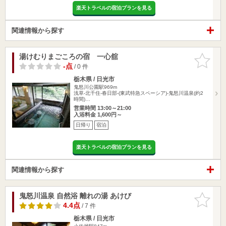
楽天トラベルの宿泊プランを見る
関連情報から探す
湯けむりまごころの宿 一心舘
お気に入
りに追加
-点
/ 0 件
栃木県 / 日光市
鬼怒川公園駅969m
浅草-北千住-春日部-(東武特急スペーシア)-鬼怒川温泉(約2
時間)…
営業時間 13:00～21:00
入浴料金 1,600円～
日帰り
宿泊
楽天トラベルの宿泊プランを見る
関連情報から探す
鬼怒川温泉 自然浴 離れの湯 あけび
お気に入
りに追加
4.4点
/ 7 件
栃木県 / 日光市