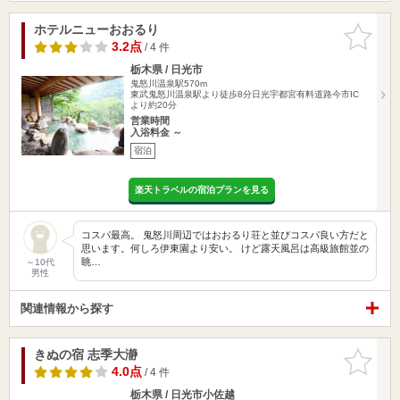
ホテルニューおおるり
お気に入
りに追加
3.2点
/ 4 件
栃木県 / 日光市
鬼怒川温泉駅570m
東武鬼怒川温泉駅より徒歩8分日光宇都宮有料道路今市IC
より約20分
営業時間
入浴料金 ～
宿泊
楽天トラベルの宿泊プランを見る
コスパ最高。 鬼怒川周辺ではおおるり荘と並びコスパ良い方だと
思います。何しろ伊東園より安い。 けど露天風呂は高級旅館並の
眺…
～10代
男性
関連情報から探す
きぬの宿 志季大瀞
お気に入
りに追加
4.0点
/ 4 件
栃木県 / 日光市小佐越