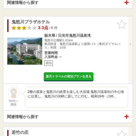
関連情報から探す
鬼怒川プラザホテル
お気に入
りに追加
3.3点
/ 8 件
栃木県 / 日光市鬼怒川温泉滝
鬼怒川公園駅1.01km
東武鉄道 鬼怒川温泉駅より循環バス（東武ダイヤルバ
ス）利用 10分
営業時間
入浴料金 ～
宿泊
楽天トラベルの宿泊プランを見る
2種の源泉と鬼怒川の絶景を楽しむ大浴場 鬼怒川温泉街の中心地
に位置し、鬼怒川の河畔に面してに佇む、昭和26年（195…
50代～
男性
関連情報から探す
若竹の庄
お気に入