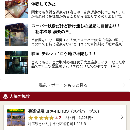
体験してみた
関東でも良質な源泉かけ流しや、自家源泉の比率が高く、し
かも泉質に多様性があることから湯巡りするのも楽しい塩原
温泉郷。 そんな塩原でも今回ご紹介するのは塩原…
スーパー銭湯だけど掛け流しの温泉に自信あり！
「栃木温泉 湯楽の里」
首都圏を中心に展開する人気のスーパー銭湯「湯楽の里」。
その中でも特に温泉がいいと口コミでも評判の「栃木温泉
湯楽の里」へ突撃してまいりました！ 高濃度炭酸…
映画“テルマエ”ロケ地で神隠し？！
こんにちは。この取材の頃は女子大生温泉ライターだった水
品です♪(二ツ星温泉ソムリエになりたての頃です！)今はも
う社会人です。時が経つには早いですね。 今年…
温泉レポートをもっと見る
人気の施設
美楽温泉 SPA-HERBS（スパハーブス）
4.7
入浴料：
1,205円
〜
埼玉県さいたま市北区植竹町1-816-8