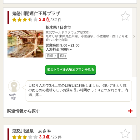
鬼怒川開運仁王尊プラザ
お気に入
りに追加
3.9点
/ 32 件
栃木県 / 日光市
東武ワールドスクウェア駅332m
最寄り駅:東武鬼怒川線、小佐越駅。小佐越駅・西口より送
迎バス東北自動…
営業時間 9:00～21:00
入浴料金 700円～
日帰り
宿泊
楽天トラベルの宿泊プランを見る
日帰り入浴で3月上旬の日曜日に利用しました。強いアルカリ性
のぬるめの素晴らしいお湯を長い時間ゆっくりとつかれます。内
湯、露…
50代～
男性
関連情報から探す
鬼怒川温泉 あさや
お気に入
りに追加
3.3点
/ 26 件