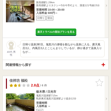
新高徳駅1.29km
新高徳駅よりタクシー5分今市ICより、国道121号線15分
営業時間 10:00～20:00
入浴料金 600円～
日帰り
宿泊
楽天トラベルの宿泊プランを見る
日帰り温泉2軒目。鬼怒川の瀞場を観ながら温泉に入る。露天風
呂3人、内風呂3人とこじんまりしているが、静か過ぎて温泉入り
なが…
40代 男
性
関連情報から探す
佳祥坊 福松
お気に入
りに追加
2.8点
/ 4 件
栃木県 / 日光市
鬼怒川温泉駅715m
私鉄東武鬼怒川温泉駅より徒歩12分
営業時間
入浴料金 ～