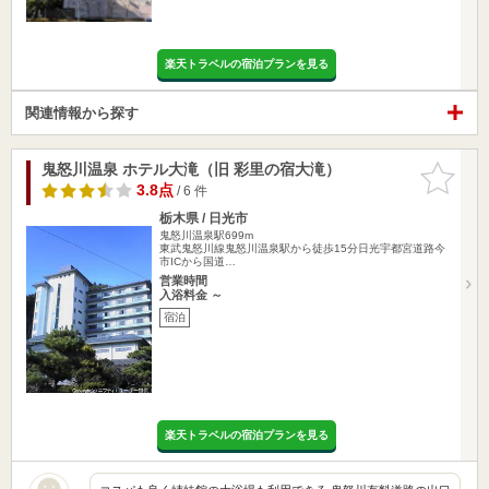
楽天トラベルの宿泊プランを見る
関連情報から探す
鬼怒川温泉 ホテル大滝（旧 彩里の宿大滝）
お気に入
りに追加
3.8点
/ 6 件
栃木県 / 日光市
鬼怒川温泉駅699m
東武鬼怒川線鬼怒川温泉駅から徒歩15分日光宇都宮道路今
市ICから国道…
営業時間
入浴料金 ～
宿泊
楽天トラベルの宿泊プランを見る