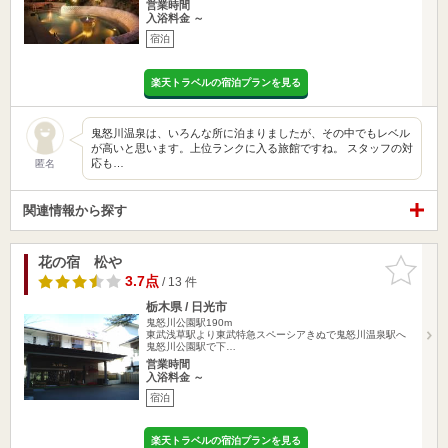
営業時間
入浴料金 ～
宿泊
楽天トラベルの宿泊プランを見る
鬼怒川温泉は、いろんな所に泊まりましたが、その中でもレベル
が高いと思います。上位ランクに入る旅館ですね。 スタッフの対
応も…
匿名
関連情報から探す
花の宿 松や
お気に入
りに追加
3.7点
/ 13 件
栃木県 / 日光市
鬼怒川公園駅190m
東武浅草駅より東武特急スペーシアきぬで鬼怒川温泉駅へ
鬼怒川公園駅で下…
営業時間
入浴料金 ～
宿泊
楽天トラベルの宿泊プランを見る