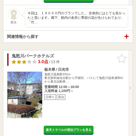
今回は、１９０５０円のプランでした。 全体的にはとても良かっ
たと思います。廊下、館内の各所に季節の花が生けられており、
「竹…
匿名
関連情報から探す
鬼怒川パークホテルズ
お気に入
りに追加
3.0点
/ 13 件
栃木県 / 日光市
鬼怒川温泉駅352m
東北新幹線仙台駅から宇都宮、バスにて鬼怒川温泉浦和IC
から東北自動車…
営業時間 12:00～18:00
入浴料金 1,100円～
日帰り
宿泊
楽天トラベルの宿泊プランを見る