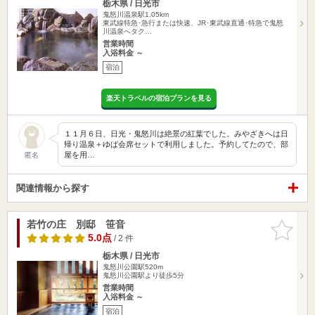
栃木県 / 日光市
鬼怒川温泉駅1.05km
東武線特急･急行または快速、JR･東武線直通･特急で鬼怒
川温泉へタク…
営業時間
入浴料金 ～
宿泊
楽天トラベルの宿泊プランを見る
１１月６日、日光・鬼怒川は絶景の紅葉でした。みやざきへは日
帰り温泉＋ゆば会席セットで利用しました。予約してたので、部
屋を用…
匿名
関連情報から探す
若竹の庄 別邸 笹音
お気に入
りに追加
5.0点
/ 2 件
栃木県 / 日光市
鬼怒川公園駅520m
鬼怒川公園駅より徒歩5分
営業時間
入浴料金 ～
宿泊