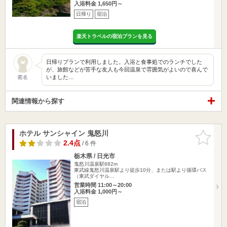
入浴料金 1,650円～
日帰り
宿泊
楽天トラベルの宿泊プランを見る
日帰りプランで利用しました。入浴と食事処でのランチでした
が、旅館などが苦手な友人も今回温泉で雰囲気がよいので喜んで
いました…
匿名
関連情報から探す
ホテル サンシャイン 鬼怒川
お気に入
りに追加
2.4点
/ 6 件
栃木県 / 日光市
鬼怒川温泉駅682m
東武線鬼怒川温泉駅より徒歩10分、または駅より循環バス
（東武ダイヤル…
営業時間 11:00～20:00
入浴料金 1,000円～
宿泊