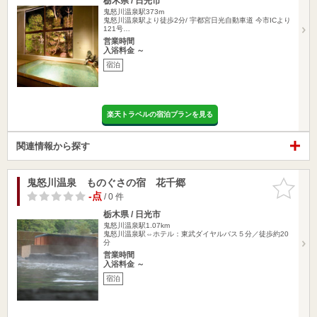
栃木県 / 日光市
鬼怒川温泉駅373m
鬼怒川温泉駅より徒歩2分/ 宇都宮日光自動車道 今市ICより
121号…
営業時間
入浴料金 ～
宿泊
楽天トラベルの宿泊プランを見る
関連情報から探す
鬼怒川温泉 ものぐさの宿 花千郷
お気に入
りに追加
-点
/ 0 件
栃木県 / 日光市
鬼怒川温泉駅1.07km
鬼怒川温泉駅⇔ホテル：東武ダイヤルバス５分／徒歩約20
分
営業時間
入浴料金 ～
宿泊