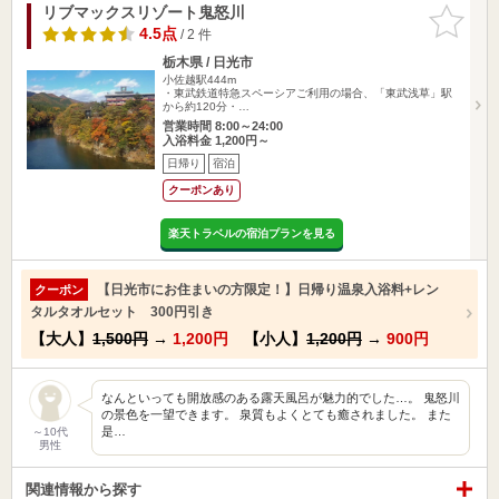
リブマックスリゾート鬼怒川
お気に入
りに追加
4.5点
/ 2 件
栃木県 / 日光市
小佐越駅444m
・東武鉄道特急スペーシアご利用の場合、「東武浅草」駅
から約120分・…
営業時間 8:00～24:00
入浴料金 1,200円～
日帰り
宿泊
クーポンあり
楽天トラベルの宿泊プランを見る
【日光市にお住まいの方限定！】日帰り温泉入浴料+レン
クーポン
タルタオルセット 300円引き
【大人】
1,500円
→
1,200円
【小人】
1,200円
→
900円
なんといっても開放感のある露天風呂が魅力的でした…。 鬼怒川
の景色を一望できます。 泉質もよくとても癒されました。 また
是…
～10代
男性
関連情報から探す