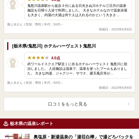
鬼怒川温泉駅から徒歩３分にある日光きぬ川ホテル三日月の温泉
施設を日帰り入浴で利用しました。 大きなホテルなので温泉浴場
も大きく、内湯の大湯は何十人は入れるのかという大きさ…
風と水さん
| 性別：男性 | 年代：50代～
投稿日：2023年6月8日
[栃木県/鬼怒川] ホテルハーヴェスト鬼怒川
4.0点
武ワールドスクエア駅近くに在るホテルハーヴェスト 鬼怒川に宿
泊しました。 入浴施設は温泉で、温泉を使ったプールもありまし
た。 大きな内湯、ジャグジー、サウナ、露天風呂等が…
風と水さん
| 性別：男性 | 年代：50代～
投稿日：2023年6月8日
口コミをもっと見る
栃木県の温泉レポート
奥塩原・新湯温泉の「湯荘白樺」で湯どろパックを