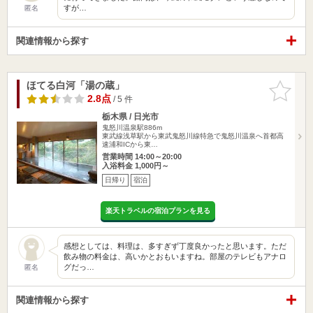
すが…
匿名
関連情報から探す
ほてる白河「湯の蔵」
お気に入
りに追加
2.8点
/ 5 件
栃木県 / 日光市
鬼怒川温泉駅886m
東武線浅草駅から東武鬼怒川線特急で鬼怒川温泉へ首都高
速浦和ICから東…
営業時間 14:00～20:00
入浴料金 1,000円～
日帰り
宿泊
楽天トラベルの宿泊プランを見る
感想としては、料理は、多すぎず丁度良かったと思います。ただ
飲み物の料金は、高いかとおもいますね。部屋のテレビもアナロ
グだっ…
匿名
関連情報から探す