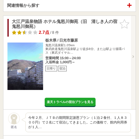
関連情報から探す
大江戸温泉物語 ホテル鬼怒川御苑（旧 清しき人の宿
お気に入
鬼怒川御苑）
りに追加
2.7点
/ 8 件
栃木県 / 日光市藤原
鬼怒川温泉駅1.05km
東武鉄道鬼怒川温泉駅より徒歩8分、または駅より循環バ
ス（東武ダイヤル…
営業時間 15:00～24:00
入浴料金 1,000円～
日帰り
宿泊
楽天トラベルの宿泊プランを見る
今年２月、ＪＴＢの期間限定謝恩プラン（１泊２食付、１人８３
００円）で２名にて宿泊してきました。この価格で、館内利用券
が１人…
匿名