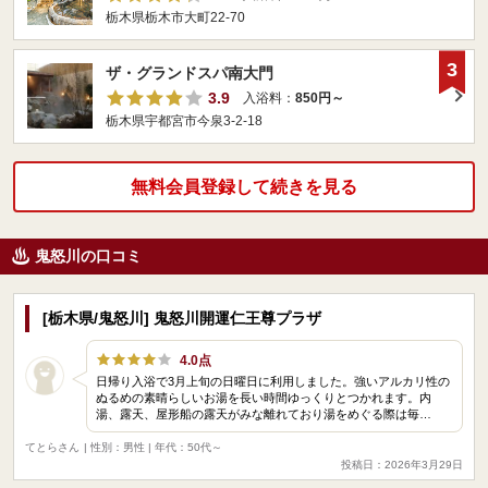
栃木県栃木市大町22-70
3
ザ・グランドスパ南大門
3.9
入浴料：
850円～
栃木県宇都宮市今泉3-2-18
無料会員登録して続きを見る
鬼怒川の口コミ
[栃木県/鬼怒川] 鬼怒川開運仁王尊プラザ
4.0点
日帰り入浴で3月上旬の日曜日に利用しました。強いアルカリ性の
ぬるめの素晴らしいお湯を長い時間ゆっくりとつかれます。内
湯、露天、屋形船の露天がみな離れており湯をめぐる際は毎…
てとらさん
| 性別：男性 | 年代：50代～
投稿日：2026年3月29日