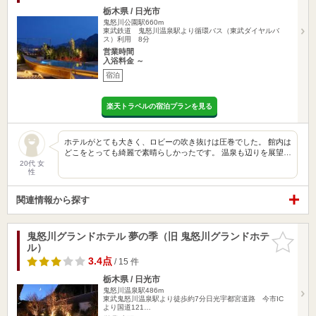
栃木県 / 日光市
鬼怒川公園駅660m
東武鉄道 鬼怒川温泉駅より循環バス（東武ダイヤルバ
ス）利用 8分
営業時間
入浴料金 ～
宿泊
楽天トラベルの宿泊プランを見る
ホテルがとても大きく、ロビーの吹き抜けは圧巻でした。 館内は
どこをとっても綺麗で素晴らしかったです。 温泉も辺りを展望…
20代 女
性
関連情報から探す
鬼怒川グランドホテル 夢の季（旧 鬼怒川グランドホテ
お気に入
ル）
りに追加
3.4点
/ 15 件
栃木県 / 日光市
鬼怒川温泉駅486m
東武鬼怒川温泉駅より徒歩約7分日光宇都宮道路 今市IC
より国道121…