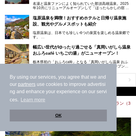
R】
スポットです。時間制限も無いので1人1,500円でひがな一
名湯と温泉ファンによく知られていた那須高雄温泉。2025
この記事は大江戸温泉物語Premium 鬼怒川観光ホテルのPR
日サウナや温泉を楽しんでお昼も食べてごろごろできちゃい
年10月にリニューアルオープンして「ほったらかしの宿 ゆ
記事です。
ますよ。
うふり那須高雄温泉ロッジ」として新たなスタートを切りま
した。
塩原温泉を満喫！おすすめホテルと日帰り温泉施
那須湯本の温泉街から少し離れた静かな環境、一軒宿ゆえに
設、観光やグルメスポットも紹介
許される露天風呂からの絶景、日帰り入浴や素泊まりで気楽
に温泉が楽しめるこちらのお宿をさっそく取材してきまし
塩原温泉は、日本でも珍しい6つの泉質を楽しめる温泉郷で
た。
す。
2名1室利用で1人あたり4,500円～と、思い立ったらすぐに
泊まりに行かれるお手頃価格も嬉しいです。
栃木県の北部にある箒川のほとりに11の温泉地が点在し、
───
幅広い世代がゆったり過ごせる「真岡いがしら温泉
古くから多くの人々から癒やしの場として愛されてきまし
提供元：アイコニア・ホスピタリティ株式会社【PR】
おふろcafé いちごの湯」がニューオープン！
た。
この記事はほったらかしの宿 ゆうふり那須高雄温泉ロッジ
のPR記事です。
栃木県初の「おふろcafé」となる「真岡いがしら温泉 おふ
温泉に加えて、豊かな自然を感じられる観光スポットや、こ
ろcafé いちごの湯」が2025年3月27日にニューオープンす
こでしか味わえないご当地グルメなど、多彩な魅力がある北
るとのことで、プレオープン期間に早速訪問。
関東の人気温泉地です。
By using our services, you agree that we and
メインとなる天然温泉のお風呂をはじめ、リラックスエリア
ニフティ温泉ニュースTOPへ
やキッズエリア、カフェレストランなど、施設の隅々までチ
our
partners
use cookies to improve advertisi
ェックしてきました！
この記事では、塩原温泉の概要や魅力とともに、おすすめの
おすすめのアクティビティ情報
ng and enhance your experience on our servi
宿泊施設と観光・グルメスポット、日帰り温泉を順に紹介し
ます。
ces.
Learn more
【栃木・日光 鬼怒川温泉】鬼怒川ラフティング川遊びプラン（3
塩原温泉で、いつもの温泉旅行とは一味違う旅行体験をして
時間）初心者向け
みませんか。
栃木県日光市小佐越197-2
OK