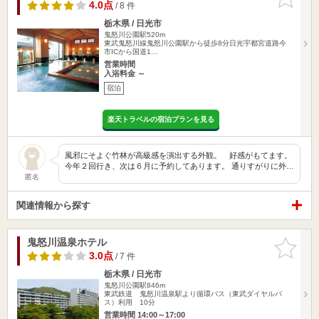
りに追加
4.0点
/ 8 件
栃木県 / 日光市
鬼怒川公園駅520m
東武鬼怒川線鬼怒川公園駅から徒歩8分日光宇都宮道路今
市ICから国道1…
営業時間
入浴料金 ～
宿泊
楽天トラベルの宿泊プランを見る
風邪にそよぐ竹林が高級感を演出する外観。 好感がもてます。
今年２回行き、次は６月に予約してあります。 通りすがりに外…
匿名
関連情報から探す
鬼怒川温泉ホテル
お気に入
りに追加
3.0点
/ 7 件
栃木県 / 日光市
鬼怒川公園駅846m
東武鉄道 鬼怒川温泉駅より循環バス（東武ダイヤルバ
ス）利用 10分
営業時間 14:00～17:00