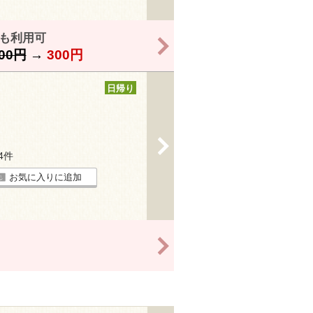
様も利用可
>
00円
→
300円
日帰り
>
14件
お気に入りに追加
>