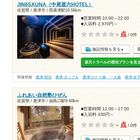
JIN6SAUNA（中尾甚六HOTEL）
佐賀県 / 唐津市 /
西唐津駅10.56km
■営業時間 10:00～22:00
■入浴料 2,970円～
- 点
/ 0件
施設情報を見る
楽天トラベルの宿泊プランを見
関連情報
唐津 宿泊
唐津 カップル
唐津 ひとり旅・一人旅
唐津 女
ふれあい自然塾ひぜん
佐賀県 / 唐津市 /
福島口駅9.60km
■営業時間 12:00～17:00
■入浴料 430円～
- 点
/ 0件
施設情報を見る