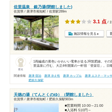
佐里温泉 銀乃湯(閉館しました)
佐賀県 / 唐津市相知町 /
佐里駅289m
3.1 点
/ 
施設情報を見る
1両編成の黄色いかわいい電車が走るJR筑肥線。その
里温泉に佇む、大正4年開業の一軒宿「登栄荘」。日
匿名
関連情報
唐津 宿泊
唐津 冷え性
唐津 カップル
唐津 エステ・マッ
肥前久保駅
天徳の湯（てんとくのゆ）（閉館しました）
佐賀県 / 唐津市相知町 /
肥前久保駅903m
■営業時間 10:00～21:00
■入浴料 510円～