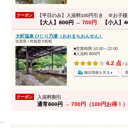
【平日のみ】入浴料100円引き ※お子
クーポン
【大人】
800円
→
700円
【小人】
4
大町温泉 ひじり乃湯（おおまちおんせん）
佐賀県 / 杵島郡大町町
■営業時間 10:00～22:00
■入浴料 800円
4.2 点
/ 
施設情報を見る
入浴料割引
クーポン
通常
800円
→
700円（100円お得！）