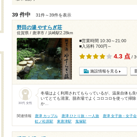
39 件中
31件～39件を表示
野田の湯 やすらぎ荘
佐賀県 / 唐津市 /
浜崎駅2.28km
■営業時間 10:30～21:00
■入浴料 700円～
4.3 点
/ 
施設情報を見る
冬場はよく利用されてもらっているが、温泉自体も良
いてとても清潔。脱衣場でよくコロコロを使って掃除
30代 女性
か…
関連情報
唐津 カップル
唐津 ひとり旅・一人旅
唐津 女子旅・女子会
虹ノ松原駅
東唐津駅
鬼塚駅