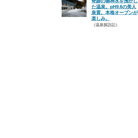
奇跡の御神水を沸かし
た温泉。pH9.6の美人
泉質。本格オープンが
楽しみ。
（温泉探訪記）