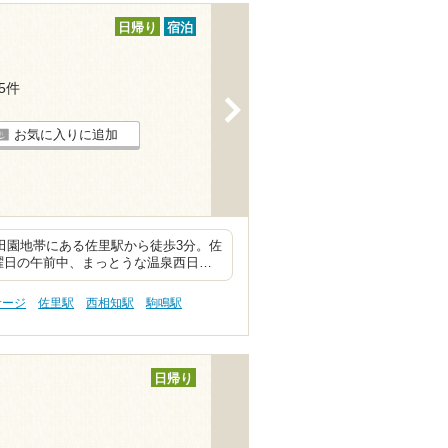
日帰り
宿泊
15件
>
お気に入りに追加
田園地帯にある佐里駅から徒歩3分。佐
曜日の午前中、まっとうな温泉西日…
サージ
佐里駅
西相知駅
駒鳴駅
日帰り