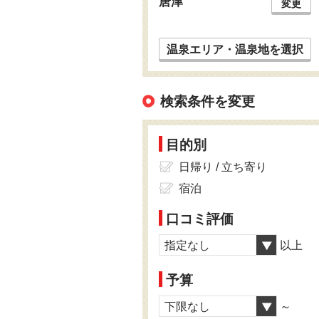
唐津
変更
温泉エリア・温泉地を選択
検索条件を変更
目的別
日帰り / 立ち寄り
宿泊
口コミ評価
指定なし
以上
予算
下限なし
～