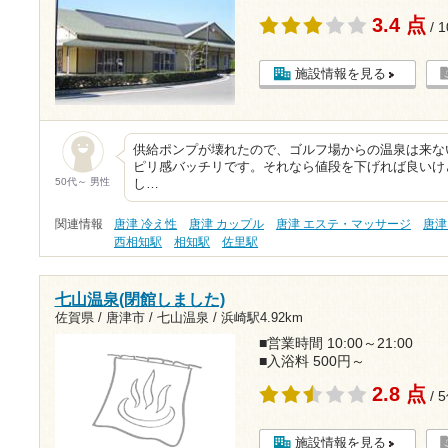
3.4 点
/ 
施設情報を見る
供給ポンプが壊れたので、ゴルフ場からの温泉は来な
ピリ感バッチリです。それなら値段を下げれば良いけ
50代～ 男性
し…
関連情報
唐津 冷え性
唐津 カップル
唐津 エステ・マッサージ
唐津
西相知駅
相知駅
佐里駅
七山温泉(閉館しました)
佐賀県 / 唐津市 / 七山温泉 /
浜崎駅4.92km
■営業時間 10:00～21:00
■入浴料 500円～
2.8 点
/ 
施設情報を見る