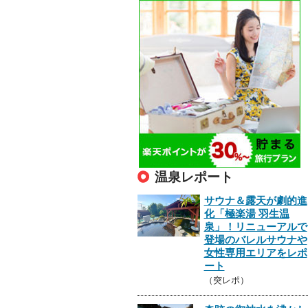
温泉レポート
サウナ＆露天が劇的進
化「極楽湯 羽生温
泉」！リニューアルで
登場のバレルサウナや
女性専用エリアをレポ
ート
（突レポ）