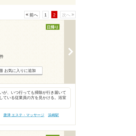
前へ
1
2
次へ
日帰り
>
3件
お気に入りに追加
いが、いつ行っても掃除が行き届いて
している従業員の方を見かける。浴室
唐津 エステ・マッサージ
浜崎駅