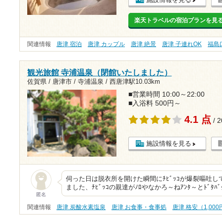
楽天トラベルの宿泊プランを見
関連情報
唐津 宿泊
唐津 カップル
唐津 絶景
唐津 子連れOK
福島
観光旅館 寺浦温泉（閉館いたしました）
佐賀県 / 唐津市 / 寺浦温泉 /
西唐津駅10.03km
■営業時間 10:00～22:00
■入浴料 500円～
4.1 点
/ 
施設情報を見る
伺った日は脱衣所を開けた瞬間にﾁﾋﾞｯｺが爆裂嘔吐
ました、ﾁﾋﾞｯｺの親達がﾉﾛやなかろ～ねｱﾝﾀ～とﾄﾞﾀ
匿名
関連情報
唐津 炭酸水素塩泉
唐津 お食事・食事処
唐津 格安（1,00