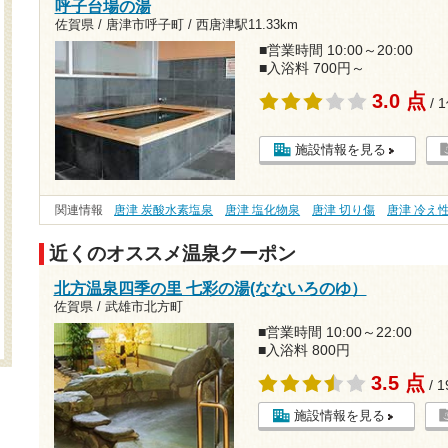
呼子台場の湯
佐賀県 / 唐津市呼子町 /
西唐津駅11.33km
■営業時間 10:00～20:00
■入浴料 700円～
3.0 点
/ 
施設情報を見る
関連情報
唐津 炭酸水素塩泉
唐津 塩化物泉
唐津 切り傷
唐津 冷え
近くのオススメ温泉クーポン
北方温泉四季の里 七彩の湯(なないろのゆ）
佐賀県 / 武雄市北方町
■営業時間 10:00～22:00
■入浴料 800円
3.5 点
/ 
施設情報を見る