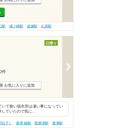
る
口駅
浦ノ崎駅
波瀬駅
久原駅
日帰り
>
20件
お気に入りに追加
していて狭い脱衣所は凄い事になってい
ﾊﾞﾀしていたので気に…
0円以下）
唐津 旅館
西唐津駅
唐津駅