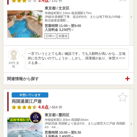
3.4点
/ 152 件
東京都 / 文京区
仲御徒町駅2.10km
後楽園駅175m
JR線水道橋駅下車、徒歩約6分、または地下鉄丸の内線・
南北線後楽園駅…
営業時間 11:00～翌9:00
入浴料金 3,230円～
日帰り
岩盤浴
一言でいうととても良い施設です。でも入館料が高いかな…立地
的に仕方ないのでしょうか…しかし、清潔感があり、休憩スペー
スも多…
20代 女
性
関連情報から探す
お気に入
今空いています
りに追加
両国湯屋江戸遊
4.6点
/ 464 件
東京都 / 墨田区
仲御徒町駅2.30km
両国駅464m
JR総武線 両国駅より徒歩5分、または都営大江戸線 両国駅
A3・A4…
営業時間 10:00～翌8:30
入浴料金 2,400円～