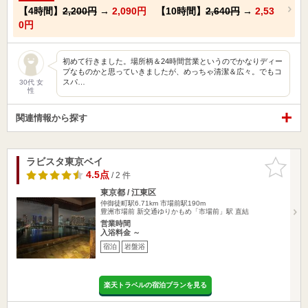
【4時間】
2,200円
→
2,090円
【10時間】
2,640円
→
2,53
0円
初めて行きました。場所柄＆24時間営業というのでかなりディー
プなものかと思っていきましたが、めっちゃ清潔＆広々。でもコ
スパ…
30代 女
性
関連情報から探す
ラビスタ東京ベイ
お気に入
りに追加
4.5点
/ 2 件
東京都 / 江東区
仲御徒町駅6.71km
市場前駅190m
豊洲市場前 新交通ゆりかもめ「市場前」駅 直結
営業時間
入浴料金 ～
宿泊
岩盤浴
楽天トラベルの宿泊プランを見る