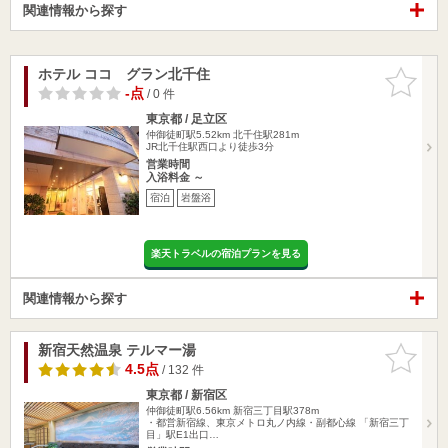
関連情報から探す
ホテル ココ グラン北千住
お気に入
りに追加
-点
/ 0 件
東京都 / 足立区
仲御徒町駅5.52km
北千住駅281m
JR北千住駅西口より徒歩3分
営業時間
入浴料金 ～
宿泊
岩盤浴
楽天トラベルの宿泊プランを見る
関連情報から探す
新宿天然温泉 テルマー湯
お気に入
りに追加
4.5点
/ 132 件
東京都 / 新宿区
仲御徒町駅6.56km
新宿三丁目駅378m
・都営新宿線、東京メトロ丸ノ内線・副都心線 「新宿三丁
目」駅E1出口…