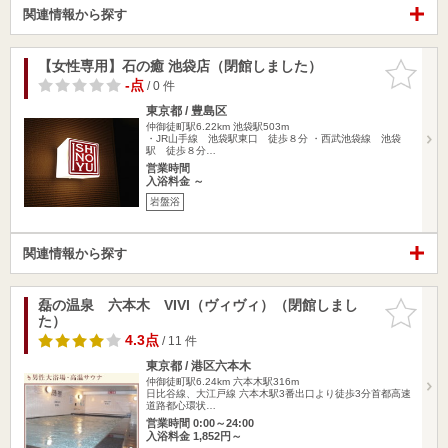
関連情報から探す
【女性専用】石の癒 池袋店（閉館しました）
お気に入
りに追加
-点
/ 0 件
東京都 / 豊島区
仲御徒町駅6.22km
池袋駅503m
・JR山手線 池袋駅東口 徒歩８分 ・西武池袋線 池袋
駅 徒歩８分…
営業時間
入浴料金 ～
岩盤浴
関連情報から探す
磊の温泉 六本木 VIVI（ヴィヴィ）（閉館しまし
お気に入
た）
りに追加
4.3点
/ 11 件
東京都 / 港区六本木
仲御徒町駅6.24km
六本木駅316m
日比谷線、大江戸線 六本木駅3番出口より徒歩3分首都高速
道路都心環状…
営業時間 0:00～24:00
入浴料金 1,852円～