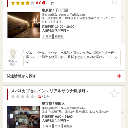
りに追加
4.0点
/ 1 件
東京都 / 千代田区
仲御徒町駅2.30km
大手町駅235m
地下鉄大手町駅・JR東京駅から地下通路でダイレクトにア
クセスできます…
営業時間 10:00～19:00
入浴料金 3,300円～
日帰り
岩盤浴
ジム、プール、サウナ、水風呂と都心の立地にも関わらず一通り
揃っていて施設も綺麗です。 足拭きがなく室内が濡れていること
が…
50代～
男性
関連情報から探す
スパ&カプセルイン - リアルサウナ錦糸町 -
お気に入
りに追加
-点
/ 1 件
東京都 / 墨田区
仲御徒町駅3.37km
錦糸町駅274m
各線「錦糸町駅」徒歩2分 錦糸町駅北口より徒歩2分
営業時間 0:00～24:00
入浴料金 1,300円～
日帰り
宿泊
岩盤浴