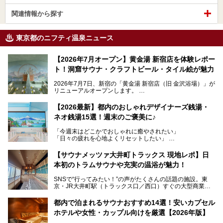
関連情報から探す
東京都のニフティ温泉ニュース
【2026年7月オープン】黄金湯 新宿店を体験レポー
ト！洞窟サウナ・クラフトビール・タイル絵が魅力
2026年7月7日、新宿の「黄金湯 新宿店（旧 金沢浴場）」が
リニューアルオープンします。
レトロでノスタルジックなタイル絵はそのまま、昔からここ
【2026最新】都内のおしゃれデザイナーズ銭湯・
を知る地元の人にも、新しく足を運んでくれる人にも愛され
ネオ銭湯15選！週末のご褒美に♪
る、今の時代の"銭湯"として生まれ変わりました。洞窟のよ
うなユニークなサウナ、自家醸造のクラフトビールが飲める
「今週末はどこかでおしゃれに癒やされたい」
ビアバーなど、新しく登場したスポットも併せて紹介しま
「日々の疲れを心地よくリセットしたい」
す。充実した設備があるのに、基本の入浴料が銭湯価格の5
──そんなときにおすすめなのが、今、都内で大きなブーム
50円というのも嬉しすぎます！
となっている新しいスタイルの銭湯です。
【サウナメッツァ大井町トラックス 現地レポ】日
本初のトラムサウナや充実の温浴が魅力！
最近、SNSやメディアで「デザイナーズ銭湯」や「ネオ銭
湯」という言葉をよく耳にしませんか？
SNSで“行ってみたい！”の声がたくさんの話題の施設。東
京・JR大井町駅（トラックス口／西口）すぐの大型商業施
本記事では、そもそもこれらがどんな銭湯なのか、その気に
設・大井町 トラックスに、2026年3月28日、「サウナメッ
なる違いを分かりやすく解説！さらに、都内で絶対に外せな
ツァ大井町トラックス」がニューオープン。施設の様子をレ
いおしゃれな名店15選を、おすすめの順番で一挙にご紹介
都内で泊まれるサウナおすすめ14選！安いカプセル
ポ―トします。
します。
ホテルや女性・カップル向けを厳選【2026年版】