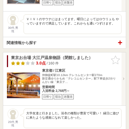
日帰り
宿泊
岩盤浴
ＶＩＶＩのサウナにはまってます。曜日によってはロウリュも や
っていますので満足しています。これからも通いつずけます。
30代 男
性
関連情報から探す
東京お台場 大江戸温泉物語（閉館しました）
お気に入
りに追加
3.0点
/ 160 件
東京都 / 江東区
仲御徒町駅10.12km
テレコムセンター駅270m
新交通ゆりかもめ「テレコムセンター」駅下車徒歩2分り
んかい線「東京テ…
営業時間
入浴料金 2,768円～
日帰り
宿泊
岩盤浴
大学友達と行きました。浴衣の種類が豊富で可愛い！ 縁日に遊び
に来たような感覚になれて楽しかった。
20代 男
性