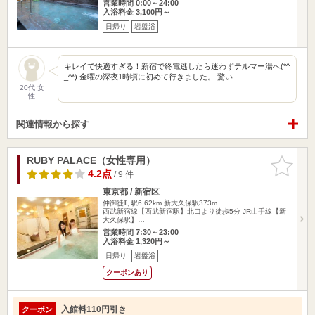
営業時間 0:00～24:00
入浴料金 3,100円～
日帰り
岩盤浴
キレイで快適すぎる！新宿で終電逃したら迷わずテルマー湯へ(*^
_^*) 金曜の深夜1時頃に初めて行きました。 驚い…
20代 女
性
関連情報から探す
RUBY PALACE（女性専用）
お気に入
りに追加
4.2点
/ 9 件
東京都 / 新宿区
仲御徒町駅6.62km
新大久保駅373m
西武新宿線【西武新宿駅】北口より徒歩5分 JR山手線【新
大久保駅】…
営業時間 7:30～23:00
入浴料金 1,320円～
日帰り
岩盤浴
クーポンあり
入館料110円引き
クーポン