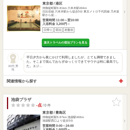
東京都 / 港区
仲御徒町駅6.81km
六本木駅494m
日比谷線 六本木駅から徒歩5分 東京メトロ千代田線 乃木坂
駅から徒…
営業時間 11:00～翌10:00
入浴料金 3,200円～
日帰り
宿泊
岩盤浴
楽天トラベルの宿泊プランを見る
平日夕方から夜にかけて利用しましたが、とても満喫できまし
た。そこまで混んでおらずゆっくりできてサウナは特に最高でし
た。エジ…
30代 男
性
関連情報から探す
池袋プラザ
お気に入
りに追加
-点
/ 0 件
東京都 / 豊島区
仲御徒町駅6.87km
池袋駅466m
池袋駅西口より徒歩5分
営業時間 0:00～24:00
入浴料金 1,600円～