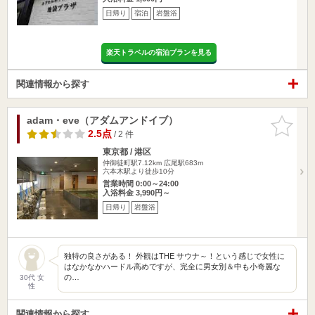
日帰り
宿泊
岩盤浴
楽天トラベルの宿泊プランを見る
関連情報から探す
adam・eve（アダムアンドイブ）
お気に入
りに追加
2.5点
/ 2 件
東京都 / 港区
仲御徒町駅7.12km
広尾駅683m
六本木駅より徒歩10分
営業時間 0:00～24:00
入浴料金 3,990円～
日帰り
岩盤浴
独特の良さがある！ 外観はTHE サウナ～！という感じで女性に
はなかなかハードル高めですが、完全に男女別＆中も小奇麗な
の…
30代 女
性
関連情報から探す