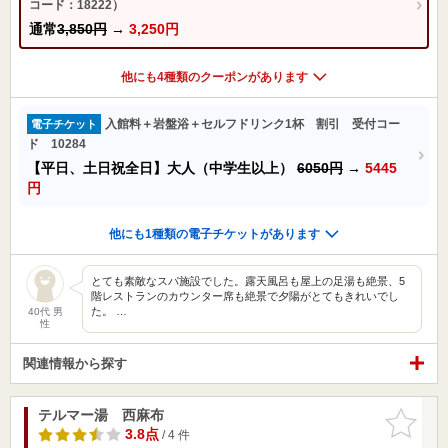
コード：18222）
通常
3,850円
→
3,250円
他にも4種類のクーポンがあります
入館料＋岩盤浴＋セルフドリンク1杯 割引 受付コー
電子チケット
ド 10284
【平日、土日祝全日】大人（中学生以上）
6050円
→
5445
円
他にも1種類の電子チケットがあります
とても素敵なスパ施設でした。露天風呂も屋上の足湯も絶景、5
階レストランのカウンター席も絶景で夕陽がとてもきれいでし
た。 …
40代 男
性
関連情報から探す
テルマー湯 西麻布
お気に入
りに追加
3.8点
/ 4 件