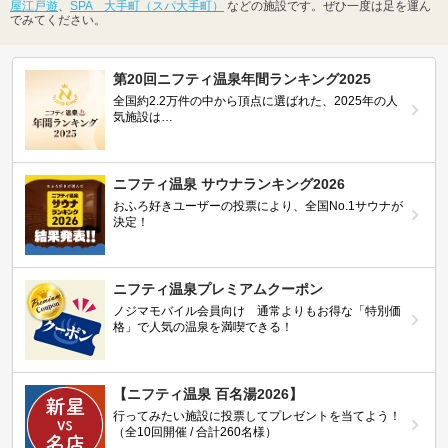
屋江戸遊
、
SPA 大手町（スパ大手町）
などの施設です。ぜひ一度は足を運ん
でみてください。
第20回ニフティ温泉年間ランキング2025
全国約2.2万件の中から頂点に選ばれた、2025年の人
気施設は…
ニフティ温泉 サウナランキング2026
おふろ好きユーザーの投票により、全国No.1サウナが
決定！
ニフティ温泉プレミアムクーポン
ノジマモバイル会員向け 通常よりもお得な「特別価
格」で人気の温泉を満喫できる！
【ニフティ温泉 百名湯2026】
行ってみたい施設に投票してプレゼントを当てよう！
（全10回開催 / 合計260名様）