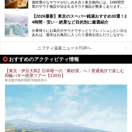
個性豊かなサウナがひしめき合う東京都内には、24時間営
業のサウナ施設や泊まれるサウナ施設が数多くあります。
終電を逃した深夜の利用に限らず、時間を気にしないサウナ
を旅の目的とする「サ旅」や自分へのご褒美のための宿泊な
【2026最新】東京のスーパー銭湯おすすめ30選！2
ど、自分の好きなタイミングで好きなだけサ活ができるのが
4時間・安い・絶景など目的別に厳選紹介
魅力です。
仕事帰りにお風呂やサウナでサッとリフレッシュしたい日も
最近では、男性専用施設だけでなく、カップルや女性に嬉し
あれば、週末はお風呂に入ったり漫画を読んだりしながら一
い個室サウナも増えてきました。
日中ダラダラ過ごしたい日もあると思います。
この記事では、東京都内にある24時間営業のサウナの中か
また、終電を逃してしまい、「このまま朝までゆっくりでき
ら、特におすすめしたい施設14選をご紹介します。
ニフティ温泉ニュースTOPへ
る場所があれば」と探した経験がある人も多いのではないで
宿泊可能な施設もピックアップしているので、ぜひチェック
しょうか。
してみてください。
おすすめのアクティビティ情報
そこで本記事では、東京でおすすめのスーパー銭湯を、目的
別に厳選した30施設からご紹介します。
【東京・伊豆大島】日本唯一の「裏砂漠」へ！普通免許で楽しむ
24時間営業で宿泊できる施設や、1,000円以下で楽しめる安
四輪バギー絶景ツアー【120分】
い施設、デートや休日レジャーにもぴったりなエンタメ要素
が充実した施設など、利用のシーンに合わせて参考にしてく
東京都大島町岡田字助田28-1
ださい。