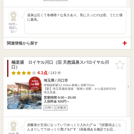
温泉は広くて各種様々な良さあり。気に入ったのは壺。うたた寝
に最高。
50代～
指定し
ない
関連情報から探す
極楽湯 ロイヤル川口（旧 天然温泉スパロイヤル川
お気に入
口）
りに追加
4.1点
/ 143 件
埼玉県 / 川口市
仲御徒町駅12.02km
南鳩ヶ谷駅701m
【駅】埼玉高速鉄道線「南鳩ヶ谷駅」から徒歩約15分
埼玉高速…
営業時間 9:00～25:00
入浴料金 920円～
日帰り
岩盤浴
炭酸泉が主浴になっていてゆっくり入れた(*´ω｀*)岩盤浴はこじ
んまりしててゆっくり寛げる(*´∀｀)高級感ある施設でお忍…
30代 男