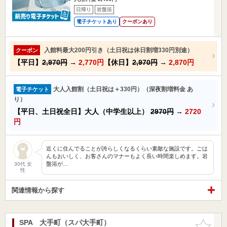
日帰り
岩盤浴
電子チケットあり
クーポンあり
入館料最大200円引き（土日祝は休日割増330円別途）
クーポン
【平日】
2,970円
→
2,770円
【休日】
2,970円
→
2,870円
大人入館割（土日祝は＋330円）（深夜割増料金 あ
電子チケット
り）
【平日、土日祝全日】大人（中学生以上）
2970円
→
2720
円
近くに住んでることが誇らしくなるくらい素敵な施設です。ごは
んもおいしく、お客さんのマナーもよく長い時間楽しめます。岩
盤浴が…
30代 女
性
関連情報から探す
SPA 大手町（スパ大手町）
お気に入