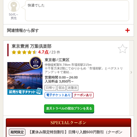
快適でした
50代～
男性
関連情報から探す
東京豊洲 万葉倶楽部
お気に入
りに追加
4.7点
/ 23 件
東京都 / 江東区
仲御徒町駅6.78km
市場前駅215m
※千客万来2階にてゆりかもめ「市場前駅」とペデストリ
アンデッキで連結…
営業時間 0:00～24:00
入浴料金 3,850円～
日帰り
宿泊
岩盤浴
電子チケットあり
クーポンあり
楽天トラベルの宿泊プランを見る
【夏休み限定特別割引】日帰り入館600円割引（クーポン
期間限定