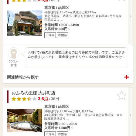
東京都 / 品川区
仲御徒町駅11.45km
武蔵小山駅273m
東急目黒線 武蔵小山駅より徒歩5分 首都高速2号目黒線
荏原出口よ…
営業時間 12:00～24:00
入浴料金 550円～
日帰り
岩盤浴
550円で2種の泉質堪能出来るのは奇跡的で有難いです。ご近所さ
んが羨ましいです。 黄金湯はナトリウム塩化物強塩温泉のかけ…
50代～
女性
関連情報から探す
おふろの王様 大井町店
お気に入
りに追加
3.6点
/ 38 件
東京都 / 品川区
仲御徒町駅11.87km
大井町駅142m
JR京浜東北線「大井町」駅 徒歩3分東急大井町線・東京
臨海高速鉄道り…
営業時間 9:30～26:00
入浴料金 1,500円～
日帰り
岩盤浴