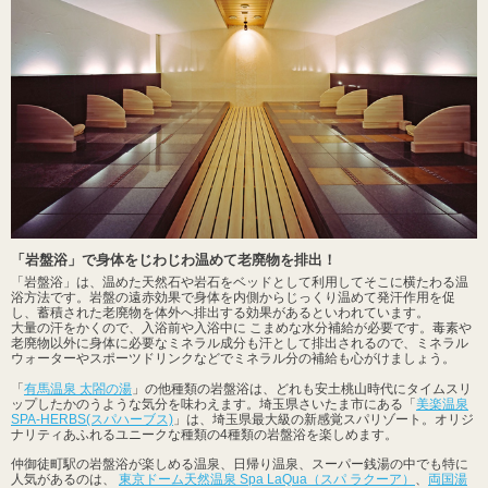
「岩盤浴」で身体をじわじわ温めて老廃物を排出！
「岩盤浴」は、温めた天然石や岩石をベッドとして利用してそこに横たわる温
浴方法です。岩盤の遠赤効果で身体を内側からじっくり温めて発汗作用を促
し、蓄積された老廃物を体外へ排出する効果があるといわれています。
大量の汗をかくので、入浴前や入浴中に こまめな水分補給が必要です。毒素や
老廃物以外に身体に必要なミネラル成分も汗として排出されるので、ミネラル
ウォーターやスポーツドリンクなどでミネラル分の補給も心がけましょう。
「
有馬温泉 太閤の湯
」の他種類の岩盤浴は、どれも安土桃山時代にタイムスリ
ップしたかのうような気分を味わえます。埼玉県さいたま市にある「
美楽温泉
SPA-HERBS(スパハーブス)
」は、埼玉県最大級の新感覚スパリゾート。オリジ
ナリティあふれるユニークな種類の4種類の岩盤浴を楽しめます。
仲御徒町駅の岩盤浴が楽しめる温泉、日帰り温泉、スーパー銭湯の中でも特に
人気があるのは、
東京ドーム天然温泉 Spa LaQua（スパ ラクーア）
、
両国湯