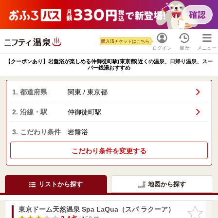
購入済チケットはこちら
ログイン
履歴
メニュー
【クーポンあり】岩盤浴が楽しめる仲御徒町駅(東京都)近くの温泉、日帰り温泉、スー
パー銭湯おすすめ
1. 都道府県
関東 / 東京都
2. 沿線・駅
仲御徒町駅
3. こだわり条件
岩盤浴
こだわり条件を変更する
リストから探す
地図から探す
東京ドーム天然温泉 Spa LaQua（スパ ラクーア）
お気に入
りに追加