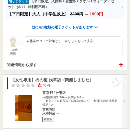
【平日限定】入館料＋岩盤浴＋タオル＋ウォーターセ
電子チケット
ット（8/11~16利用不可）
【平日限定】大人（中学生以上）
2280円
→
1900円
他にも1種類の電子チケットがあります
岩盤浴のコロナ対策がしっかりしてあって安心
～10代
男性
関連情報から探す
【女性専用】石の癒 浅草店（閉館しました）
お気に入
りに追加
-点
/ 0 件
東京都 / 台東区
仲御徒町駅1.76km
浅草駅342m
・東京メトロ銀座線 浅草駅徒歩３分 ・都営浅草線 浅草駅
徒歩４分 …
営業時間
入浴料金 ～
岩盤浴