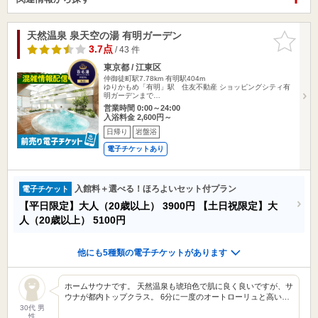
天然温泉 泉天空の湯 有明ガーデン
お気に入
りに追加
3.7点
/ 43 件
東京都 / 江東区
仲御徒町駅7.78km
有明駅404m
ゆりかもめ「有明」駅 住友不動産 ショッピングシティ有
明ガーデンまで…
営業時間 0:00～24:00
入浴料金 2,600円～
日帰り
岩盤浴
電子チケットあり
入館料＋選べる！ほろよいセット付プラン
電子チケット
【平日限定】大人（20歳以上）
3900円
【土日祝限定】大
人（20歳以上）
5100円
他にも5種類の電子チケットがあります
ホームサウナです。 天然温泉も琥珀色で肌に良く良いですが、サ
ウナが都内トップクラス。 6分に一度のオートローリュと高い…
30代 男
性