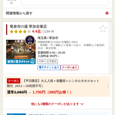
性
関連情報から探す
竜泉寺の湯 草加谷塚店
お気に入
りに追加
4.4点
/ 1194 件
埼玉県 / 草加市
仲御徒町駅12.02km
谷塚駅1.20km
・草加駅、竹ノ塚駅より送迎バスあり・谷塚駅より徒歩約
20分・東京外環…
営業時間 6:00～26:00
入浴料金 850円～
日帰り
岩盤浴
電子チケットあり
クーポンあり
【平日限定】大人入浴＋岩盤浴＋レンタルタオルセット
クーポン
割引（8/11～16利用不可）
通常
2,080円
→
1,700円（380円お得！）
他にも1種類のクーポンがあります