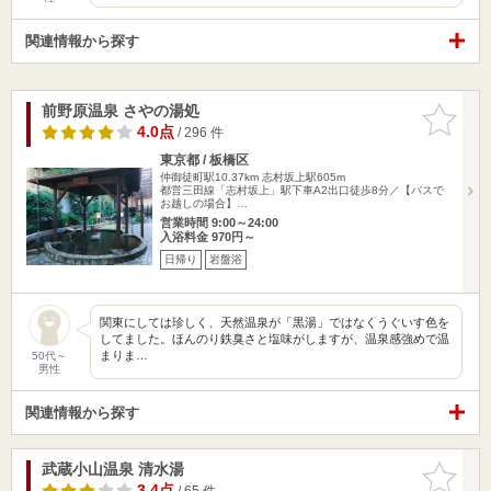
関連情報から探す
前野原温泉 さやの湯処
お気に入
りに追加
4.0点
/ 296 件
東京都 / 板橋区
仲御徒町駅10.37km
志村坂上駅605m
都営三田線「志村坂上」駅下車A2出口徒歩8分／【バスで
お越しの場合】…
営業時間 9:00～24:00
入浴料金 970円～
日帰り
岩盤浴
関東にしては珍しく、天然温泉が「黒湯」ではなくうぐいす色を
してました。ほんのり鉄臭さと塩味がしますが、温泉感強めで温
まりま…
50代～
男性
関連情報から探す
武蔵小山温泉 清水湯
お気に入
りに追加
3.4点
/ 65 件