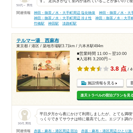
す。 足拭きがなく室内が濡れていることが多いので
50代～ 男性
関連情報
神田・御茶ノ水・大手町周辺 塩化物泉
神田・御茶ノ水・大手
神田・御茶ノ水・大手町周辺 冷え性
神田・御茶ノ水・大手
竹橋駅
神田駅
淡路町駅
テルマー湯 西麻布
東京都 / 港区 /
築地市場駅3.71km
/
六本木駅494m
■営業時間 11:00～翌10:00
■入浴料 3,200円～
3.8 点
/ 
施設情報を見る
楽天トラベルの宿泊プランを見
平日夕方から夜にかけて利用しましたが、とても満喫
っくりできてサウナは特に最高でした。エジプト調の
30代 男性
関連情報
赤坂・麻布・港区周辺 宿泊
赤坂・麻布・港区周辺 ひとり旅