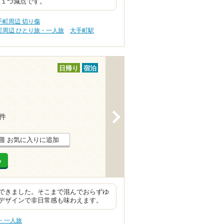
星１つ減点です。
町周辺 切り傷
町周辺 ひとり旅・一人旅
大手町駅
日帰り
宿泊
>
4件
お気に入りに追加
る
できました。そこまで混んでおらずゆ
デザインで非日常感も味わえます。
・一人旅