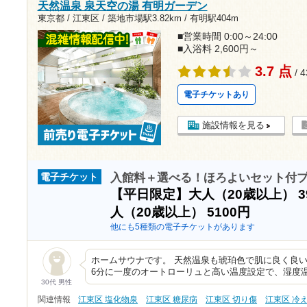
天然温泉 泉天空の湯 有明ガーデン
東京都 / 江東区 /
築地市場駅3.82km
/
有明駅404m
■営業時間 0:00～24:00
■入浴料 2,600円～
3.7 点
/ 
電子チケットあり
施設情報を見る
入館料＋選べる！ほろよいセット付
電子チケット
【平日限定】大人（20歳以上）
3
人（20歳以上）
5100円
他にも5種類の電子チケットがあります
ホームサウナです。 天然温泉も琥珀色で肌に良く良
6分に一度のオートローリュと高い温度設定で、湿度温
30代 男性
関連情報
江東区 塩化物泉
江東区 糖尿病
江東区 切り傷
江東区 冷