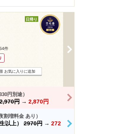
日帰り
>
464件
り
お気に入りに追加
330円別途）
>
2,970円
→
2,870円
夜割増料金 あり）
学生以上）
2970円
→
272
>