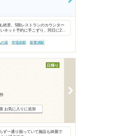
>
も絶景、5階レストランのカウンター
ないネット予約に手こずり、同日に2…
肌の湯
市場前駅
新豊洲駅
日帰り
>
1件
お気に入りに追加
らず一通り揃っていて施設も綺麗で