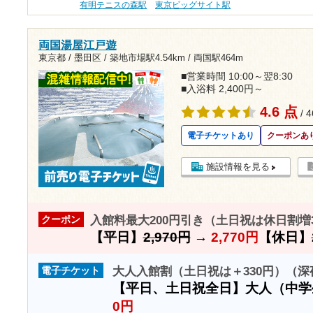
有明テニスの森駅
東京ビッグサイト駅
両国湯屋江戸遊
東京都 / 墨田区 /
築地市場駅4.54km
/
両国駅464m
■営業時間 10:00～翌8:30
■入浴料 2,400円～
4.6 点
/ 
電子チケットあり
クーポンあ
施設情報を見る
入館料最大200円引き（土日祝は休日割増
クーポン
【平日】
2,970円
→
2,770円
【休日】
大人入館割（土日祝は＋330円）（深
電子チケット
【平日、土日祝全日】大人（中
0円