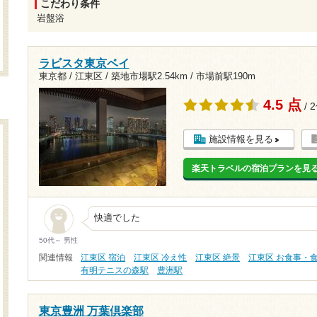
こだわり条件
岩盤浴
ラビスタ東京ベイ
東京都 / 江東区 /
築地市場駅2.54km
/
市場前駅190m
4.5 点
/ 
施設情報を見る
楽天トラベルの宿泊プランを見
快適でした
50代～ 男性
関連情報
江東区 宿泊
江東区 冷え性
江東区 絶景
江東区 お食事・
有明テニスの森駅
豊洲駅
東京豊洲 万葉倶楽部