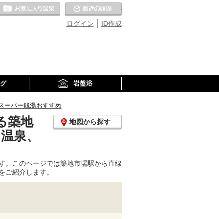
お気に入りの温泉
最近の履歴
ログイン
ID作成
グ
岩盤浴
スーパー銭湯おすすめ
る築地
地図から探す
り温泉、
す。このページでは築地市場駅から直線
をご紹介します。