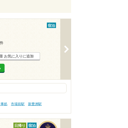
宿泊
2件
>
お気に入りに追加
る
食事処
市場前駅
新豊洲駅
日帰り
宿泊