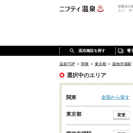
岩盤浴が
スパ、 
温浴施設を探す
電
温泉TOP
>
関東
>
東京都
>
築地市場駅
選択中のエリア
全国から探す
関東
東京都
変更