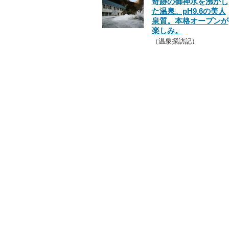
奇跡の御神水を沸かし
た温泉。pH9.6の美人
泉質。本格オープンが
楽しみ。
（温泉探訪記）