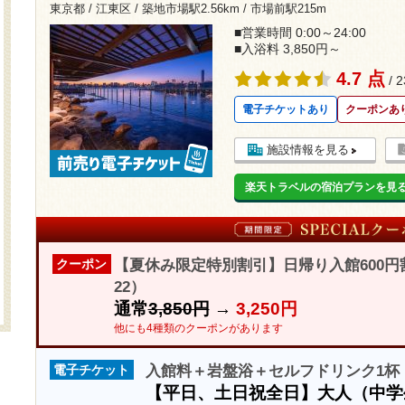
東京都 / 江東区 /
築地市場駅2.56km
/
市場前駅215m
■営業時間 0:00～24:00
■入浴料 3,850円～
4.7 点
/ 
電子チケットあり
クーポンあ
施設情報を見る
楽天トラベルの宿泊プランを見
【夏休み限定特別割引】日帰り入館600円
クーポン
22）
通常
3,850円
→
3,250円
他にも4種類のクーポンがあります
入館料＋岩盤浴＋セルフドリンク1杯 
電子チケット
【平日、土日祝全日】大人（中