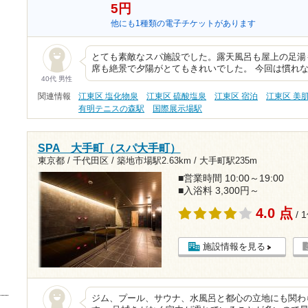
5円
他にも1種類の電子チケットがあります
とても素敵なスパ施設でした。露天風呂も屋上の足湯
席も絶景で夕陽がとてもきれいでした。 今回は慣れ
40代 男性
関連情報
江東区 塩化物泉
江東区 硫酸塩泉
江東区 宿泊
江東区 美
有明テニスの森駅
国際展示場駅
SPA 大手町（スパ大手町）
東京都 / 千代田区 /
築地市場駅2.63km
/
大手町駅235m
■営業時間 10:00～19:00
■入浴料 3,300円～
4.0 点
/ 
施設情報を見る
ジム、プール、サウナ、水風呂と都心の立地にも関わ