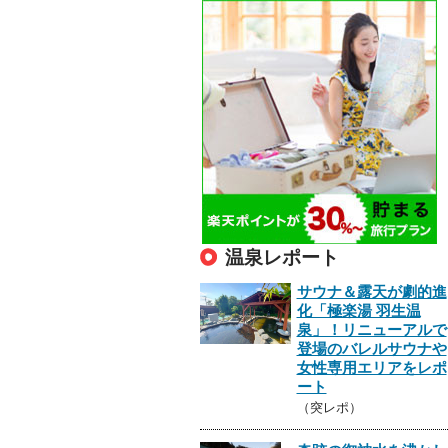
温泉レポート
サウナ＆露天が劇的進
化「極楽湯 羽生温
泉」！リニューアルで
登場のバレルサウナや
女性専用エリアをレポ
ート
（突レポ）