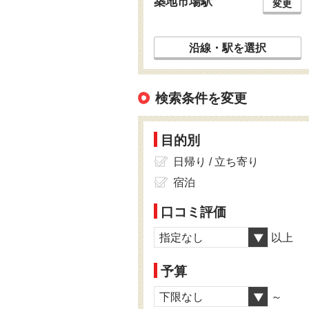
築地市場駅
変更
沿線・駅を選択
検索条件を変更
目的別
日帰り / 立ち寄り
宿泊
口コミ評価
指定なし
以上
予算
下限なし
～