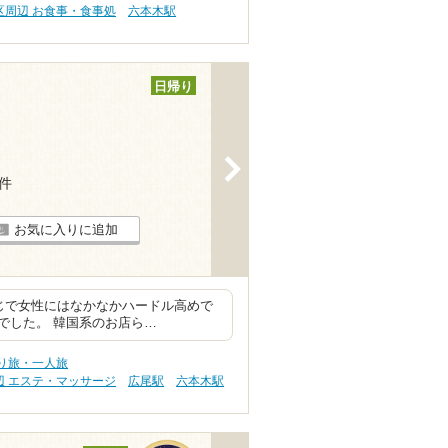
区周辺 お食事・食事処
六本木駅
日帰り
>
2件
お気に入りに追加
感じで女性にはなかなかハードル高めで
でした。 韓国系のお店ら…
り旅・一人旅
辺 エステ・マッサージ
広尾駅
六本木駅