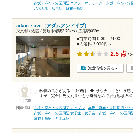
赤坂・麻布・港区周辺 エステ・マッサージ
赤坂・麻布・港
乃木坂駅
広尾駅
麻布十番駅
adam・eve（アダムアンドイブ）
東京都 / 港区 /
築地市場駅3.76km
/
広尾駅683m
■営業時間 0:00～24:00
■入浴料 3,990円～
2.5 点
/ 
施設情報を見る
独特の良さがある！ 外観はTHE サウナ～！という
すが、完全に男女別＆中も小奇麗なので居心地は抜群
30代 女性
関連情報
赤坂・麻布・港区周辺 カップル
赤坂・麻布・港区周辺 ひと
赤坂・麻布・港区周辺 女子旅・女子会
赤坂・麻布・港区周
麻布十番駅
乃木坂駅