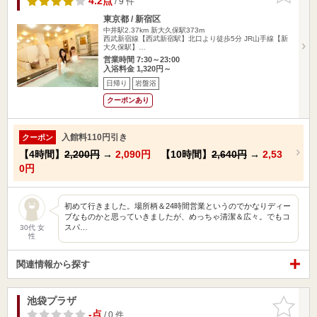
4.2点
/ 9 件
東京都 / 新宿区
中井駅2.37km
新大久保駅373m
西武新宿線【西武新宿駅】北口より徒歩5分 JR山手線【新
大久保駅】…
営業時間 7:30～23:00
入浴料金 1,320円～
日帰り
岩盤浴
クーポンあり
入館料110円引き
クーポン
【4時間】
2,200円
→
2,090円
【10時間】
2,640円
→
2,53
0円
初めて行きました。場所柄＆24時間営業というのでかなりディー
プなものかと思っていきましたが、めっちゃ清潔＆広々。でもコ
スパ…
30代 女
性
関連情報から探す
池袋プラザ
お気に入
りに追加
-点
/ 0 件