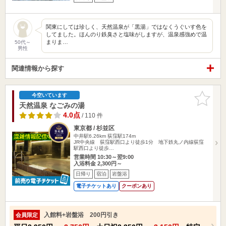
関東にしては珍しく、天然温泉が「黒湯」ではなくうぐいす色を
してました。ほんのり鉄臭さと塩味がしますが、温泉感強めで温
まりま…
50代～
男性
関連情報から探す
お気に入
今空いています
りに追加
天然温泉 なごみの湯
4.0点
/ 110 件
東京都 / 杉並区
中井駅6.26km
荻窪駅174m
JR中央線 荻窪駅西口より徒歩1分 地下鉄丸ノ内線荻窪
駅西口より徒歩…
営業時間 10:30～翌9:00
入浴料金 2,300円～
日帰り
宿泊
岩盤浴
電子チケットあり
クーポンあり
入館料+岩盤浴 200円引き
会員限定