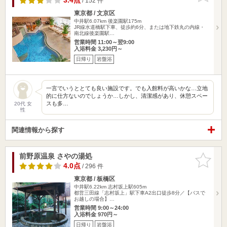
3.4点
/ 152 件
東京都 / 文京区
中井駅6.07km
後楽園駅175m
JR線水道橋駅下車、徒歩約6分、または地下鉄丸の内線・
南北線後楽園駅…
営業時間 11:00～翌9:00
入浴料金 3,230円～
日帰り
岩盤浴
一言でいうととても良い施設です。でも入館料が高いかな…立地
的に仕方ないのでしょうか…しかし、清潔感があり、休憩スペー
スも多…
20代 女
性
関連情報から探す
前野原温泉 さやの湯処
お気に入
りに追加
4.0点
/ 296 件
東京都 / 板橋区
中井駅6.22km
志村坂上駅605m
都営三田線「志村坂上」駅下車A2出口徒歩8分／【バスで
お越しの場合】…
営業時間 9:00～24:00
入浴料金 970円～
日帰り
岩盤浴