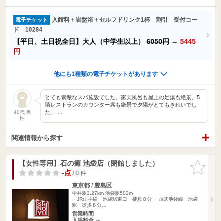
入館料＋岩盤浴＋セルフドリンク1杯 割引 受付コー
電子チケット
ド 10284
【平日、土日祝全日】大人（中学生以上）
6050円
→
5445
円
他にも1種類の電子チケットがあります
とても素敵なスパ施設でした。露天風呂も屋上の足湯も絶景、5
階レストランのカウンター席も絶景で夕陽がとてもきれいでし
た。 …
40代 男
性
関連情報から探す
【女性専用】石の癒 池袋店（閉館しました）
お気に入
りに追加
-点
/ 0 件
東京都 / 豊島区
中井駅3.27km
池袋駅503m
・JR山手線 池袋駅東口 徒歩８分 ・西武池袋線 池袋
駅 徒歩８分…
営業時間
入浴料金 ～