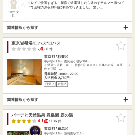
キレイで快適すぎる！新宿で終電逃したら迷わずテルマー湯へ(*^
_^*) 金曜の深夜1時頃に初めて行きました。 驚い…
20代 女
性
関連情報から探す
東京岩盤浴/ロハス*ロハス
お気に入
りに追加
-点
/ 0 件
東京都 / 杉並区
中井駅4.72km
南阿佐ケ谷駅309m
JR阿佐ヶ谷駅 南口 徒歩5分 東京メトロ丸の内線 南阿
佐ヶ谷駅 …
営業時間 10:00～22:00
入浴料金 2,750円～
日帰り
岩盤浴
関連情報から探す
バーデと天然温泉 豊島園 庭の湯
お気に入
りに追加
4.1点
/ 186 件
東京都 / 練馬区
中井駅4.73km
豊島園駅216m