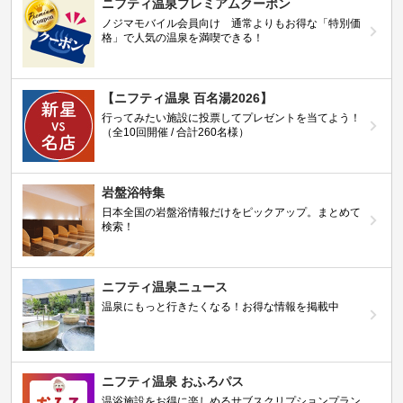
ニフティ温泉プレミアムクーポン
ノジマモバイル会員向け 通常よりもお得な「特別価
格」で人気の温泉を満喫できる！
【ニフティ温泉 百名湯2026】
行ってみたい施設に投票してプレゼントを当てよう！
（全10回開催 / 合計260名様）
岩盤浴特集
日本全国の岩盤浴情報だけをピックアップ。まとめて
検索！
ニフティ温泉ニュース
温泉にもっと行きたくなる！お得な情報を掲載中
ニフティ温泉 おふろパス
温浴施設をお得に楽しめるサブスクリプションプラン