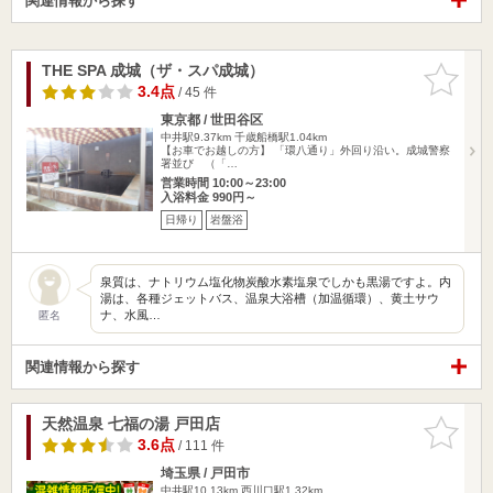
関連情報から探す
THE SPA 成城（ザ・スパ成城）
お気に入
りに追加
3.4点
/ 45 件
東京都 / 世田谷区
中井駅9.37km
千歳船橋駅1.04km
【お車でお越しの方】 「環八通り」外回り沿い。成城警察
署並び （「…
営業時間 10:00～23:00
入浴料金 990円～
日帰り
岩盤浴
泉質は、ナトリウム塩化物炭酸水素塩泉でしかも黒湯ですよ。内
湯は、各種ジェットバス、温泉大浴槽（加温循環）、黄土サウ
ナ、水風…
匿名
関連情報から探す
天然温泉 七福の湯 戸田店
お気に入
りに追加
3.6点
/ 111 件
埼玉県 / 戸田市
中井駅10.13km
西川口駅1.32km