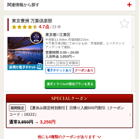
関連情報から探す
東京豊洲 万葉倶楽部
お気に入
りに追加
4.7点
/ 23 件
東京都 / 江東区
中井駅11.64km
市場前駅215m
※千客万来2階にてゆりかもめ「市場前駅」とペデストリ
アンデッキで連結…
営業時間 0:00～24:00
入浴料金 3,850円～
日帰り
宿泊
岩盤浴
電子チケットあり
クーポンあり
楽天トラベルの宿泊プランを見る
【夏休み限定特別割引】日帰り入館600円割引（クーポン
期間限定
コード：18222）
通常
3,850円
→
3,250円
他にも4種類のクーポンがあります