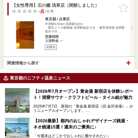
【女性専用】石の癒 浅草店（閉館しました）
お気に入
りに追加
-点
/ 0 件
東京都 / 台東区
中井駅9.81km
浅草駅342m
・東京メトロ銀座線 浅草駅徒歩３分 ・都営浅草線 浅草駅
徒歩４分 …
営業時間
入浴料金 ～
岩盤浴
関連情報から探す
東京都のニフティ温泉ニュース
【2026年7月オープン】黄金湯 新宿店を体験レポー
ト！洞窟サウナ・クラフトビール・タイル絵が魅力
2026年7月7日、新宿の「黄金湯 新宿店（旧 金沢浴場）」が
リニューアルオープンします。
レトロでノスタルジックなタイル絵はそのまま、昔からここ
【2026最新】都内のおしゃれデザイナーズ銭湯・
を知る地元の人にも、新しく足を運んでくれる人にも愛され
ネオ銭湯15選！週末のご褒美に♪
る、今の時代の"銭湯"として生まれ変わりました。洞窟のよ
うなユニークなサウナ、自家醸造のクラフトビールが飲める
「今週末はどこかでおしゃれに癒やされたい」
ビアバーなど、新しく登場したスポットも併せて紹介しま