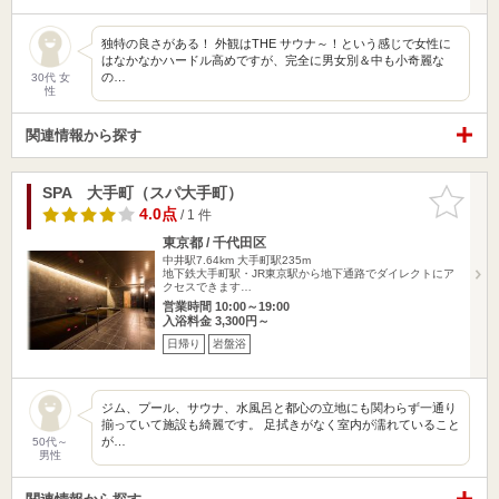
独特の良さがある！ 外観はTHE サウナ～！という感じで女性に
はなかなかハードル高めですが、完全に男女別＆中も小奇麗な
の…
30代 女
性
関連情報から探す
SPA 大手町（スパ大手町）
お気に入
りに追加
4.0点
/ 1 件
東京都 / 千代田区
中井駅7.64km
大手町駅235m
地下鉄大手町駅・JR東京駅から地下通路でダイレクトにア
クセスできます…
営業時間 10:00～19:00
入浴料金 3,300円～
日帰り
岩盤浴
ジム、プール、サウナ、水風呂と都心の立地にも関わらず一通り
揃っていて施設も綺麗です。 足拭きがなく室内が濡れていること
が…
50代～
男性