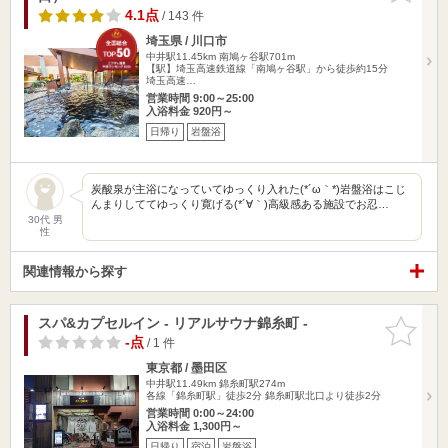
4.1点
/ 143 件
埼玉県 / 川口市
中井駅11.45km
南鳩ヶ谷駅701m
【駅】埼玉高速鉄道線「南鳩ヶ谷駅」から徒歩約15分
埼玉高速…
営業時間 9:00～25:00
入浴料金 920円～
日帰り
岩盤浴
炭酸泉が主浴になっていてゆっくり入れた(*´ω｀*)岩盤浴はこじ
んまりしててゆっくり寛げる(*´∀｀)高級感ある施設でお忍…
30代 男
性
関連情報から探す
スパ&カプセルイン - リアルサウナ錦糸町 -
お気に入
りに追加
-点
/ 1 件
東京都 / 墨田区
中井駅11.49km
錦糸町駅274m
各線「錦糸町駅」徒歩2分 錦糸町駅北口より徒歩2分
営業時間 0:00～24:00
入浴料金 1,300円～
日帰り
宿泊
岩盤浴