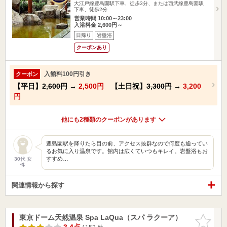
大江戸線豊島園駅下車、徒歩3分、または西武線豊島園駅
下車、徒歩2分
営業時間 10:00～23:00
入浴料金 2,600円～
日帰り
岩盤浴
クーポンあり
入館料100円引き
クーポン
【平日】
2,600円
→
2,500円
【土日祝】
3,300円
→
3,200
円
他にも2種類のクーポンがあります
豊島園駅を降りたら目の前、アクセス抜群なので何度も通ってい
るお気に入り温泉です。館内は広くていつもキレイ。岩盤浴もお
すすめ…
30代 女
性
関連情報から探す
東京ドーム天然温泉 Spa LaQua（スパ ラクーア）
お気に入
りに追加