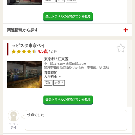
楽天トラベルの宿泊プランを見る
関連情報から探す
ラビスタ東京ベイ
お気に入
りに追加
4.5点
/ 2 件
東京都 / 江東区
中井駅11.64km
市場前駅190m
豊洲市場前 新交通ゆりかもめ「市場前」駅 直結
営業時間
入浴料金 ～
宿泊
岩盤浴
楽天トラベルの宿泊プランを見る
快適でした
50代～
男性