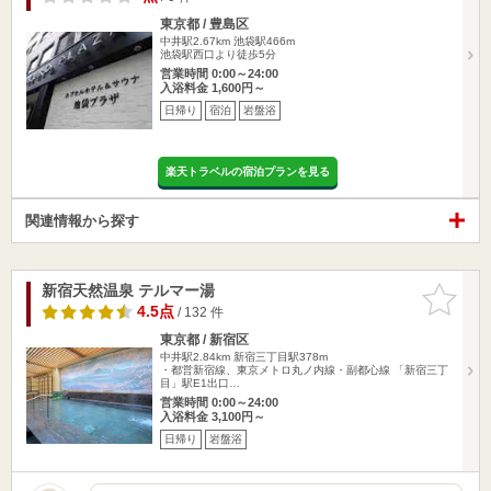
東京都 / 豊島区
中井駅2.67km
池袋駅466m
池袋駅西口より徒歩5分
営業時間 0:00～24:00
入浴料金 1,600円～
日帰り
宿泊
岩盤浴
楽天トラベルの宿泊プランを見る
関連情報から探す
新宿天然温泉 テルマー湯
お気に入
りに追加
4.5点
/ 132 件
東京都 / 新宿区
中井駅2.84km
新宿三丁目駅378m
・都営新宿線、東京メトロ丸ノ内線・副都心線 「新宿三丁
目」駅E1出口…
営業時間 0:00～24:00
入浴料金 3,100円～
日帰り
岩盤浴