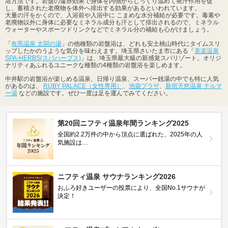
浴方法です。岩盤の遠赤効果で身体を内側からじっくり温めて発汗作用を促
し、蓄積された老廃物を体外へ排出する効果があるといわれています。
大量の汗をかくので、入浴前や入浴中に こまめな水分補給が必要です。毒素や
老廃物以外に身体に必要なミネラル成分も汗として排出されるので、ミネラル
ウォーターやスポーツドリンクなどでミネラル分の補給も心がけましょう。
「
有馬温泉 太閤の湯
」の他種類の岩盤浴は、どれも安土桃山時代にタイムスリ
ップしたかのうような気分を味わえます。埼玉県さいたま市にある「
美楽温泉
SPA-HERBS(スパハーブス)
」は、埼玉県最大級の新感覚スパリゾート。オリジ
ナリティあふれるユニークな種類の4種類の岩盤浴を楽しめます。
中井駅の岩盤浴が楽しめる温泉、日帰り温泉、スーパー銭湯の中でも特に人気
があるのは、
RUBY PALACE（女性専用）
、
池袋プラザ
、
新宿天然温泉 テルマ
ー湯
などの施設です。ぜひ一度は足を運んでみてください。
第20回ニフティ温泉年間ランキング2025
全国約2.2万件の中から頂点に選ばれた、2025年の人
気施設は…
ニフティ温泉 サウナランキング2026
おふろ好きユーザーの投票により、全国No.1サウナが
決定！