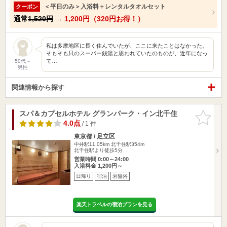
＜平日のみ＞入浴料＋レンタルタオルセット
クーポン
通常
1,520円
→
1,200円（320円お得！）
私は多摩地区に長く住んでいたが、ここに来たことはなかった。
そもそも只のスーパー銭湯と思われていたのものが、近年になっ
て…
50代～
男性
関連情報から探す
スパ＆カプセルホテル グランパーク・イン北千住
お気に入
りに追加
4.0点
/ 1 件
東京都 / 足立区
中井駅11.05km
北千住駅354m
北千住駅より徒歩5分
営業時間 0:00～24:00
入浴料金 1,200円～
日帰り
宿泊
岩盤浴
楽天トラベルの宿泊プランを見る