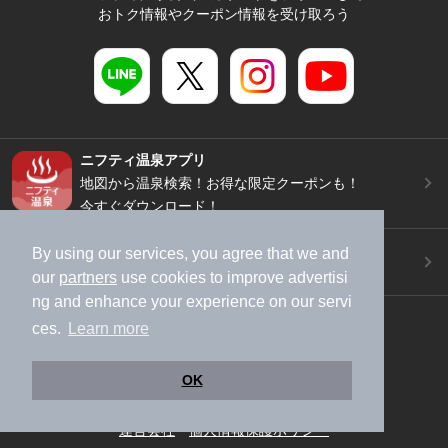
おトク情報やクーポン情報を受け取ろう
ニフティ温泉アプリ
地図から温泉検索！お得な限定クーポンも！
今すぐダウンロード！
ご意見ご要望 ・お問い合わせ
By using our services, you agree that we and
施設データの新規追加や修正依頼もこちらから
our
partners
use cookies to improve advertisi
ng and enhance your experience on our servi
スマートフォン
/
PC
ces.
Learn more
加盟店募集（資料請求）
広告出稿のご案内
利用規約
ライフスタイルMEMBERS+規約
OK
特定商取引法に基づく表記
ヘルプ
採用情報
運営会社
個人情報保護ポリシー