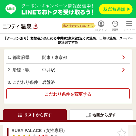
購入済チケットはこちら
ログイン
履歴
メニュー
【クーポンあり】岩盤浴が楽しめる中井駅(東京都)近くの温泉、日帰り温泉、スーパー
銭湯おすすめ
1. 都道府県
関東 / 東京都
2. 沿線・駅
中井駅
3. こだわり条件
岩盤浴
こだわり条件を変更する
リストから探す
地図から探す
RUBY PALACE（女性専用）
お気に入
りに追加