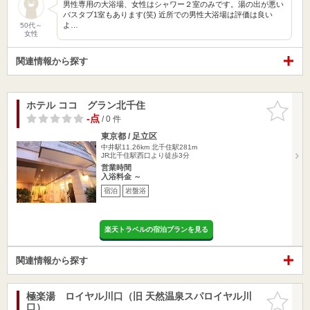
男性専用の大浴場、女性はシャワー２室のみです。湯の出が悪い
バスタブ1室もあります(笑) 近所での男性大浴場は評価は良い
よ…
50代～
女性
関連情報から探す
ホテル ココ グラン北千住
お気に入
りに追加
-点
/ 0 件
東京都 / 足立区
中井駅11.26km
北千住駅281m
JR北千住駅西口より徒歩3分
営業時間
入浴料金 ～
宿泊
岩盤浴
楽天トラベルの宿泊プランを見る
関連情報から探す
極楽湯 ロイヤル川口（旧 天然温泉スパロイヤル川
お気に入
口）
りに追加