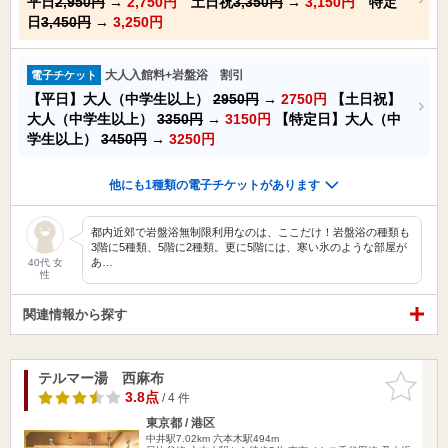
平日
2,950円
→
2,750円
土日祝
3,350円
→
3,150円
特定
日
3,450円
→
3,250円
大人入館料+岩盤浴 割引
電子チケット
【平日】大人（中学生以上）
2950円
→
2750円
【土日祝】
大人（中学生以上）
3350円
→
3150円
【特定日】大人（中
学生以上）
3450円
→
3250円
他にも1種類の電子チケットがあります
都内近郊で岩盤浴無制限利用なのは、ここだけ！岩盤浴の種類も
3階に5種類、5階に2種類。更に5階には、寒い氷のような部屋が
あ…
40代 女
性
関連情報から探す
テルマー湯 西麻布
お気に入
りに追加
3.8点
/ 4 件
東京都 / 港区
中井駅7.02km
六本木駅494m