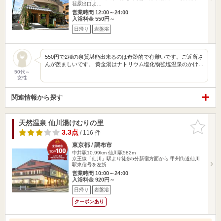
荏原出口よ…
営業時間 12:00～24:00
入浴料金 550円～
日帰り
岩盤浴
550円で2種の泉質堪能出来るのは奇跡的で有難いです。ご近所さ
んが羨ましいです。 黄金湯はナトリウム塩化物強塩温泉のかけ…
50代～
女性
関連情報から探す
天然温泉 仙川湯けむりの里
お気に入
りに追加
3.3点
/ 116 件
東京都 / 調布市
中井駅10.99km
仙川駅582m
京王線「仙川」駅より徒歩5分新宿方面から 甲州街道仙川
駅東信号を左折…
営業時間 10:00～24:00
入浴料金 920円～
日帰り
岩盤浴
クーポンあり