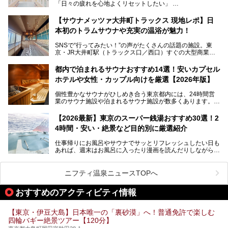
「日々の疲れを心地よくリセットしたい」
す。充実した設備があるのに、基本の入浴料が銭湯価格の5
──そんなときにおすすめなのが、今、都内で大きなブーム
50円というのも嬉しすぎます！
となっている新しいスタイルの銭湯です。
【サウナメッツァ大井町トラックス 現地レポ】日
本初のトラムサウナや充実の温浴が魅力！
最近、SNSやメディアで「デザイナーズ銭湯」や「ネオ銭
湯」という言葉をよく耳にしませんか？
SNSで“行ってみたい！”の声がたくさんの話題の施設。東
京・JR大井町駅（トラックス口／西口）すぐの大型商業施
本記事では、そもそもこれらがどんな銭湯なのか、その気に
設・大井町 トラックスに、2026年3月28日、「サウナメッ
なる違いを分かりやすく解説！さらに、都内で絶対に外せな
ツァ大井町トラックス」がニューオープン。施設の様子をレ
いおしゃれな名店15選を、おすすめの順番で一挙にご紹介
都内で泊まれるサウナおすすめ14選！安いカプセル
ポ―トします。
します。
ホテルや女性・カップル向けを厳選【2026年版】
個性豊かなサウナがひしめき合う東京都内には、24時間営
業のサウナ施設や泊まれるサウナ施設が数多くあります。
終電を逃した深夜の利用に限らず、時間を気にしないサウナ
を旅の目的とする「サ旅」や自分へのご褒美のための宿泊な
【2026最新】東京のスーパー銭湯おすすめ30選！2
ど、自分の好きなタイミングで好きなだけサ活ができるのが
4時間・安い・絶景など目的別に厳選紹介
魅力です。
仕事帰りにお風呂やサウナでサッとリフレッシュしたい日も
最近では、男性専用施設だけでなく、カップルや女性に嬉し
あれば、週末はお風呂に入ったり漫画を読んだりしながら一
い個室サウナも増えてきました。
日中ダラダラ過ごしたい日もあると思います。
この記事では、東京都内にある24時間営業のサウナの中か
また、終電を逃してしまい、「このまま朝までゆっくりでき
ら、特におすすめしたい施設14選をご紹介します。
ニフティ温泉ニュースTOPへ
る場所があれば」と探した経験がある人も多いのではないで
宿泊可能な施設もピックアップしているので、ぜひチェック
しょうか。
してみてください。
おすすめのアクティビティ情報
そこで本記事では、東京でおすすめのスーパー銭湯を、目的
別に厳選した30施設からご紹介します。
【東京・伊豆大島】日本唯一の「裏砂漠」へ！普通免許で楽しむ
24時間営業で宿泊できる施設や、1,000円以下で楽しめる安
四輪バギー絶景ツアー【120分】
い施設、デートや休日レジャーにもぴったりなエンタメ要素