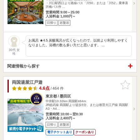
・川口駅西口より路線バス「川50」または「川52」乗車喜
沢橋バス停 …
営業時間 9:00～25:00
入浴料金 1,000円～
日帰り
岩盤浴
お風呂 ★4.5 炭酸風呂が広くなったので、以前より利用しやすく
なりました。浴槽の数も多い方だと思います。 …
30代 女
性
関連情報から探す
両国湯屋江戸遊
お気に入
りに追加
4.6点
/ 464 件
東京都 / 墨田区
中井駅10.32km
両国駅464m
JR総武線 両国駅より徒歩5分、または都営大江戸線 両国駅
A3・A4…
営業時間 10:00～翌8:30
入浴料金 2,400円～
日帰り
岩盤浴
電子チケットあり
クーポンあり