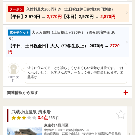
入館料最大200円引き（土日祝は休日割増330円別途）
クーポン
【平日】
2,970円
→
2,770円
【休日】
2,970円
→
2,870円
大人入館割（土日祝は＋330円）（深夜割増料金 あ
電子チケット
り）
【平日、土日祝全日】大人（中学生以上）
2970円
→
2720
円
近くに住んでることが誇らしくなるくらい素敵な施設です。ごは
んもおいしく、お客さんのマナーもよく長い時間楽しめます。岩
盤浴が…
30代 女
性
関連情報から探す
武蔵小山温泉 清水湯
お気に入
りに追加
3.4点
/ 65 件
東京都 / 品川区
中井駅10.73km
武蔵小山駅273m
東急目黒線 武蔵小山駅より徒歩5分 首都高速2号目黒線