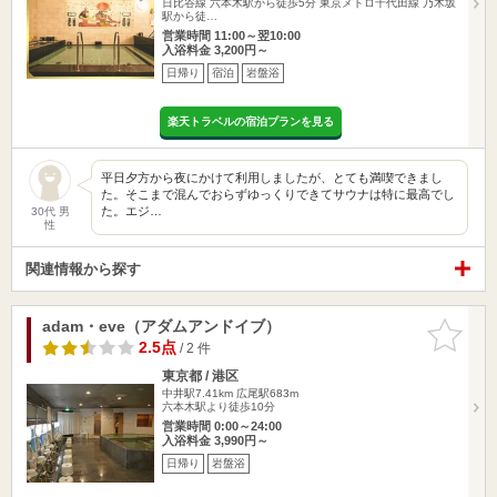
日比谷線 六本木駅から徒歩5分 東京メトロ千代田線 乃木坂
駅から徒…
営業時間 11:00～翌10:00
入浴料金 3,200円～
日帰り
宿泊
岩盤浴
楽天トラベルの宿泊プランを見る
平日夕方から夜にかけて利用しましたが、とても満喫できまし
た。そこまで混んでおらずゆっくりできてサウナは特に最高でし
た。エジ…
30代 男
性
関連情報から探す
adam・eve（アダムアンドイブ）
お気に入
りに追加
2.5点
/ 2 件
東京都 / 港区
中井駅7.41km
広尾駅683m
六本木駅より徒歩10分
営業時間 0:00～24:00
入浴料金 3,990円～
日帰り
岩盤浴