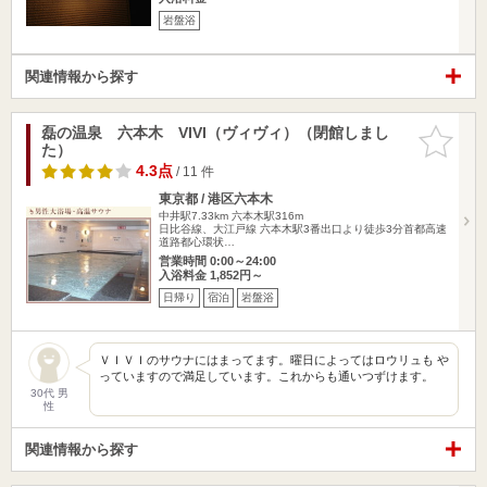
岩盤浴
関連情報から探す
磊の温泉 六本木 VIVI（ヴィヴィ）（閉館しまし
お気に入
た）
りに追加
4.3点
/ 11 件
東京都 / 港区六本木
中井駅7.33km
六本木駅316m
日比谷線、大江戸線 六本木駅3番出口より徒歩3分首都高速
道路都心環状…
営業時間 0:00～24:00
入浴料金 1,852円～
日帰り
宿泊
岩盤浴
ＶＩＶＩのサウナにはまってます。曜日によってはロウリュも や
っていますので満足しています。これからも通いつずけます。
30代 男
性
関連情報から探す