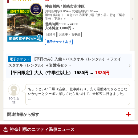
神奈川県 / 川崎市高津区
川崎新町駅9.85km
武蔵新城駅1.00km
溝の口駅南口 東急バス⑤番乗り場「蟹ヶ谷」行き「橘小
学校」下車すぐ
営業時間 9:00～24:00
入浴料金 1,080円～
日帰り
お食事・食事処
電子チケットあり
【平日のみ】入館＋バスタオル（レンタル）＋フェイ
電子チケット
スタオル（レンタル）＋岩盤浴セット
【平日限定】大人（中学生以上）
1980円
→
1830円
ちょうどいい日帰り温泉。 仕事終わり、安く岩盤浴できるとこな
いかなーとクーポン探してたら見つけて、金曜夜に行きました。
…
30代 女
性
関連情報から探す
神奈川県のニフティ温泉ニュース