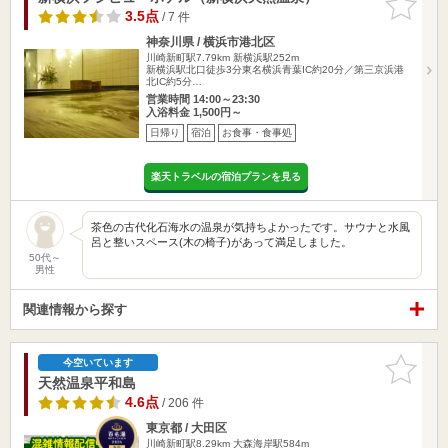
りに追加
3.5点
/ 7 件
神奈川県 / 横浜市港北区
川崎新町駅7.79km
新横浜駅252m
新横浜駅北口徒歩3分東名横浜青葉IC約20分／第三京浜港
北IC約5分…
営業時間 14:00～23:30
入浴料金 1,500円～
日帰り
宿泊
お食事・食事処
楽天トラベルの宿泊プランを見る
茶色の古代化石海水の温泉が気持ちよかったです。サウナと水風
呂と整いスペース(木の椅子)があって満足しました。
50代～
男性
関連情報から探す
お気に入
今空いています
りに追加
天然温泉平和島
4.6点
/ 206 件
東京都 / 大田区
川崎新町駅8.29km
大森海岸駅584m