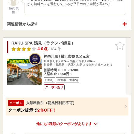
から無料バスを運行しているが平日の終了時間が早いで…
40代 男
性
関連情報から探す
RAKU SPA 鶴見（ラクスパ鶴見）
お気に入
りに追加
4.0点
/ 184 件
神奈川県 / 横浜市鶴見区元宮
川崎新町駅2.07km
鶴見市場駅1.00km
川崎駅・鶴見駅・武蔵小杉駅より無料送迎バスあり
営業時間 10:00～26:00
入浴料金 1,050円～
日帰り
お食事・食事処
クーポンあり
入館料割引（朝風呂利用不可）
クーポン
クーポン提示で
2％OFF！
他にも1種類のクーポンがあります