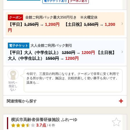
電子チケットあり
クーポンあり
全館ご利用パック最大350円引き ※火曜定休
クーポン
【平日】
1,250円
→
1,200円
【土日祝】
1,550円
→
1,200
円
大人全館ご利用パック割引
電子チケット
【平日】大人（中学生以上）
1250円
→
1200円
【土日祝】
大人（中学生以上）
1550円
→
1200円
今回で、三度目の利用になります。クーポンで非常に安く利用で
きる所が良いです。施設は、比較的新しく使い勝手も良いです。
温泉も…
50代～
指定し
ない
関連情報から探す
横浜市高齢者保養研修施設 ふれーゆ
お気に入
りに追加
3.7点
/ 4 件