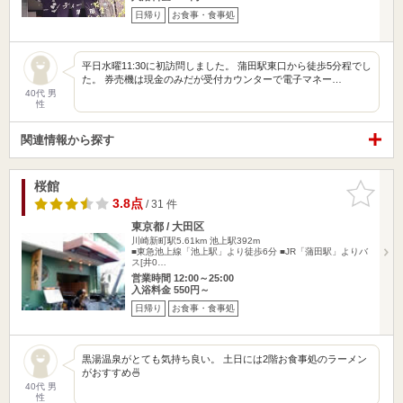
日帰り
お食事・食事処
平日水曜11:30に初訪問しました。 蒲田駅東口から徒歩5分程でし
た。 券売機は現金のみだが受付カウンターで電子マネー…
40代 男
性
関連情報から探す
桜館
お気に入
りに追加
3.8点
/ 31 件
東京都 / 大田区
川崎新町駅5.61km
池上駅392m
■東急池上線「池上駅」より徒歩6分 ■JR「蒲田駅」よりバ
ス[井0…
営業時間 12:00～25:00
入浴料金 550円～
日帰り
お食事・食事処
黒湯温泉がとても気持ち良い。 土日には2階お食事処のラーメン
がおすすめ🍜
40代 男
性