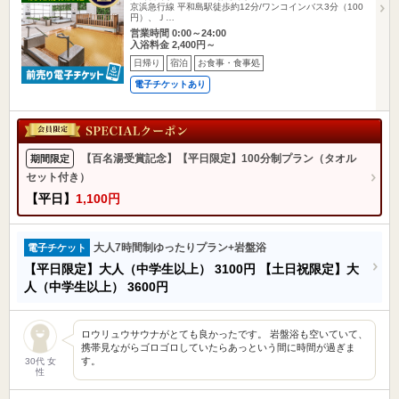
京浜急行線 平和島駅徒歩約12分/ワンコインバス3分（100
円）、Ｊ…
営業時間 0:00～24:00
入浴料金 2,400円～
日帰り
宿泊
お食事・食事処
電子チケットあり
【百名湯受賞記念】【平日限定】100分制プラン（タオル
期間限定
セット付き）
【平日】
1,100円
大人7時間制ゆったりプラン+岩盤浴
電子チケット
【平日限定】大人（中学生以上）
3100円
【土日祝限定】大
人（中学生以上）
3600円
ロウリュウサウナがとても良かったです。 岩盤浴も空いていて、
携帯見ながらゴロゴロしていたらあっという間に時間が過ぎま
す。
30代 女
性