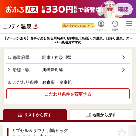
購入済チケットはこちら
ログイン
履歴
メニュー
【クーポンあり】食事が楽しめる川崎新町駅(神奈川県)近くの温泉、日帰り温泉、スー
パー銭湯おすすめ
1. 都道府県
関東 / 神奈川県
2. 沿線・駅
川崎新町駅
3. こだわり条件
お食事・食事処
こだわり条件を変更する
リストから探す
地図から探す
カプセル＆サウナ 川崎ビッグ
お気に入
りに追加