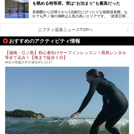
を眺める特等席。実は“お泊まり”も最高だった
プ（旗艦）に位置づけられる特別なホテルです。
そこで今回は、神奈川県内の人気施設26選を「安さ」「岩
盤浴・漫画の充実度」「景色の良さ」「高級感」「深夜営
首都圏から日帰りから1泊旅行にぴったりな箱根温泉郷。な
昭和の日本を代表する建築家の一人、村野藤吾が芦ノ湖の畔
業」「駅近」など、目的別に厳選して紹介します。
かでも芦ノ湖の湖畔は人気の高いエリアです。「絶景日帰り
に建てた桃源郷のようなホテルがここ。自家源泉の温泉や、
今の気分にぴったりの施設を見つけて、最高のリフレッシュ
温泉 龍宮殿本館」は、露天風呂から芦ノ湖と富士山の両方
こだわりぬいた食もあわせて、このホテルの魅力をレポート
時間を過ごす参考にしていただけますと幸いです。
が楽しめるまさに眺望自慢の日帰り温泉。
します。
ニフティ温泉ニュースTOPへ
そしてここは全24室の「箱根 芦ノ湖畔蛸川温泉 龍宮殿」と
───
して宿泊もできます。宿泊者は「龍宮殿本館」の営業時間に
提供元：株式会社西武・プリンスホテルズワールドワイド
おすすめのアクティビティ情報
加えて、朝6時からの宿泊者専用時間帯にも「龍宮殿本館」
【PR】
のお風呂が利用できます。
この記事はザ・プリンス 箱根芦ノ湖のPR記事です。
【湘南・江ノ島】初心者向けサーフィンレッスン！用具レンタル
今回は日帰り温泉としての「絶景日帰り温泉 龍宮殿本館
等全て込み！【海まで徒歩１分】
（以下、龍宮殿本館）」と、旅館としての「箱根 芦ノ湖畔
蛸川温泉 龍宮殿（以下、龍宮殿）」の両方の魅力をたっぷ
神奈川県藤沢市片瀬海岸1-13-27
りお伝えします！
ここは箱根神社、九頭龍神社、白龍神社、箱根元宮と箱根の
4つの神社に囲まれたパワースポットです。
───
提供元：株式会社西武・プリンスホテルズワールドワイド
【PR】
この記事は箱根 芦ノ湖畔蛸川温泉 龍宮殿のPR記事です。