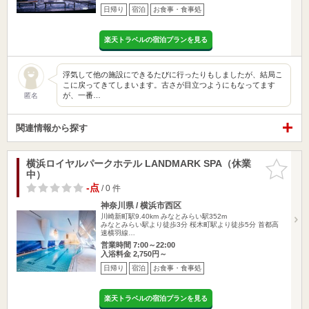
日帰り
宿泊
お食事・食事処
楽天トラベルの宿泊プランを見る
浮気して他の施設にできるたびに行ったりもしましたが、結局こ
こに戻ってきてしまいます。古さが目立つようにもなってます
が、一番…
匿名
関連情報から探す
横浜ロイヤルパークホテル LANDMARK SPA（休業
お気に入
中）
りに追加
-点
/ 0 件
神奈川県 / 横浜市西区
川崎新町駅9.40km
みなとみらい駅352m
みなとみらい駅より徒歩3分 桜木町駅より徒歩5分 首都高
速横羽線…
営業時間 7:00～22:00
入浴料金 2,750円～
日帰り
宿泊
お食事・食事処
楽天トラベルの宿泊プランを見る