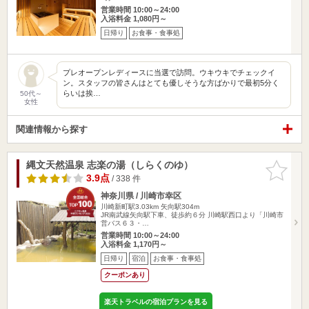
営業時間 10:00～24:00
入浴料金 1,080円～
日帰り
お食事・食事処
プレオープンレディースに当選で訪問。ウキウキでチェックイ
ン。スタッフの皆さんはとても優しそうな方ばかりで最初5分く
らいは挨…
50代～
女性
関連情報から探す
縄文天然温泉 志楽の湯（しらくのゆ）
お気に入
りに追加
3.9点
/ 338 件
神奈川県 / 川崎市幸区
川崎新町駅3.03km
矢向駅304m
JR南武線矢向駅下車、徒歩約６分 川崎駅西口より「川崎市
営バス６３・…
営業時間 10:00～24:00
入浴料金 1,170円～
日帰り
宿泊
お食事・食事処
クーポンあり
楽天トラベルの宿泊プランを見る