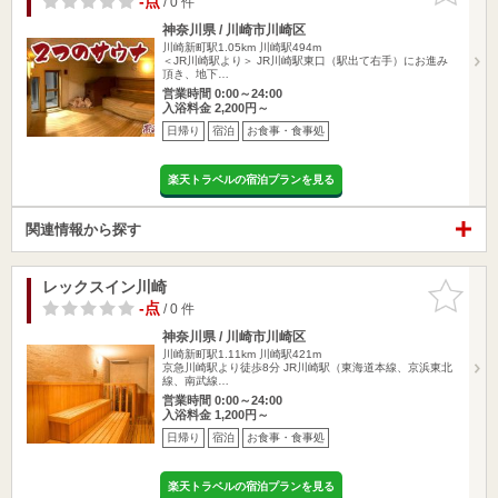
-点
/ 0 件
神奈川県 / 川崎市川崎区
川崎新町駅1.05km
川崎駅494m
＜JR川崎駅より＞ JR川崎駅東口（駅出て右手）にお進み
頂き、地下…
営業時間 0:00～24:00
入浴料金 2,200円～
日帰り
宿泊
お食事・食事処
楽天トラベルの宿泊プランを見る
関連情報から探す
レックスイン川崎
お気に入
りに追加
-点
/ 0 件
神奈川県 / 川崎市川崎区
川崎新町駅1.11km
川崎駅421m
京急川崎駅より徒歩8分 JR川崎駅（東海道本線、京浜東北
線、南武線…
営業時間 0:00～24:00
入浴料金 1,200円～
日帰り
宿泊
お食事・食事処
楽天トラベルの宿泊プランを見る