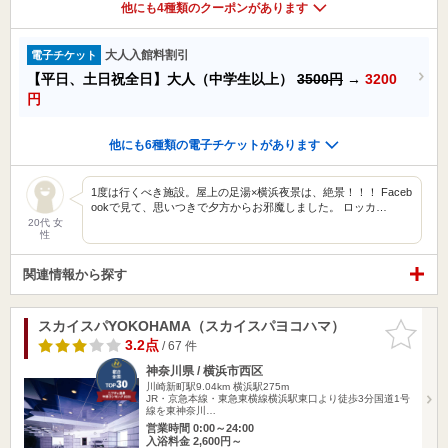
他にも4種類のクーポンがあります
大人入館料割引
電子チケット
【平日、土日祝全日】大人（中学生以上）
3500円
→
3200
円
他にも6種類の電子チケットがあります
1度は行くべき施設。屋上の足湯×横浜夜景は、絶景！！！ Faceb
ookで見て、思いつきで夕方からお邪魔しました。 ロッカ…
20代 女
性
関連情報から探す
スカイスパYOKOHAMA（スカイスパヨコハマ）
お気に入
りに追加
3.2点
/ 67 件
神奈川県 / 横浜市西区
川崎新町駅9.04km
横浜駅275m
JR・京急本線・東急東横線横浜駅東口より徒歩3分国道1号
線を東神奈川…
営業時間 0:00～24:00
入浴料金 2,600円～