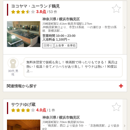
ヨコヤマ・ユーランド鶴見
お気に入
りに追加
3.8点
/ 53 件
神奈川県 / 横浜市鶴見区
川崎新町駅2.41km
鶴見市場駅1.27km
JR鶴見駅東口より、市営13系統 一の瀬行き・市営13系
統 新横浜駅…
営業時間 10:00～23:00
入浴料金 1,100円～
日帰り
お食事・食事処
無料休憩室で仮眠も良し！ 映画館で待ったりもできる！ 風呂は
熱い！低温！全てメリハリがあり良し！ サウナは熱い！90度以
上…
30代 男
性
関連情報から探す
サウナゆげ蔵
お気に入
りに追加
4.0点
/ 1 件
神奈川県 / 横浜市鶴見区
川崎新町駅2.70km
鶴見駅323m
・「鶴見駅」西口 より徒歩 5分 ・「京急鶴見駅」より徒歩
8分