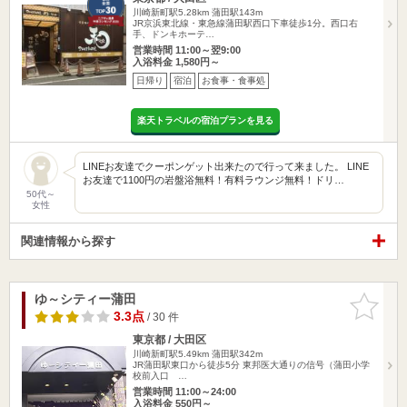
川崎新町駅5.28km
蒲田駅143m
JR京浜東北線・東急線蒲田駅西口下車徒歩1分。西口右
手、ドンキホーテ…
営業時間 11:00～翌9:00
入浴料金 1,580円～
日帰り
宿泊
お食事・食事処
楽天トラベルの宿泊プランを見る
LINEお友達でクーポンゲット出来たので行って来ました。 LINE
お友達で1100円の岩盤浴無料！有料ラウンジ無料！ドリ…
50代～
女性
関連情報から探す
ゆ～シティー蒲田
お気に入
りに追加
3.3点
/ 30 件
東京都 / 大田区
川崎新町駅5.49km
蒲田駅342m
JR蒲田駅東口から徒歩5分 東邦医大通りの信号（蒲田小学
校前入口 …
営業時間 11:00～24:00
入浴料金 550円～