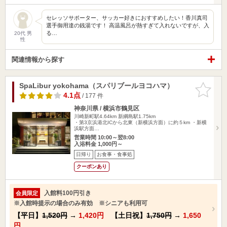
セレッソサポーター、サッカー好きにおすすめしたい！香川真司
選手御用達の銭湯です！ 高温風呂が熱すぎて入れないですが、入
る…
20代 男
性
関連情報から探す
SpaLibur yokohama（スパリブールヨコハマ）
お気に入
りに追加
4.1点
/ 177 件
神奈川県 / 横浜市鶴見区
川崎新町駅4.64km
新綱島駅1.75km
・第3京浜港北ICから北東（新横浜方面）に約５km ・新横
浜駅方面…
営業時間 10:00～翌8:00
入浴料金 1,000円～
日帰り
お食事・食事処
クーポンあり
入館料100円引き
会員限定
※入館時提示の場合のみ有効 ※シニアも利用可
【平日】
1,520円
→
1,420円
【土日祝】
1,750円
→
1,650
円