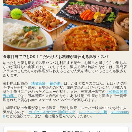
食事目当てでもOK！こだわりのお料理が味わえる温泉・スパ
ゆったりと腰を据えて温泉やスパを利用する場合、お風呂と同じくらい楽しみ
なのが美味しい食事ではないでしょうか。数ある温浴施設のなかには、専門店
クラスのこだわりのお料理が味わえることで人気を博しているところも数多く
あります。
長野県上田市の
「地蔵温泉 十福の湯」
は、かまど炊きのごはん、石臼引きの粉
を使った手打ち蕎麦、石釜焼きのピザ、館内で焼き上げたパンなど、地域の食
材と手作りにこだわったメニューが魅力。また、三重県松阪市の
「松阪温泉 熊
野の郷」
では、熊本阿蘇の大自然のなかにある牧場で生産から流通まで一貫管
理された上質なお肉のステーキやハンバーグが楽しめます。
川崎新町駅の食事が楽しめる温泉、日帰り温泉、スーパー銭湯の中でも特に人
気があるのは、
カプセル＆サウナ 川崎ビッグ
、
レックスイン川崎
、
saunahous
e
などの施設です。ぜひ一度は足を運んでみてください。