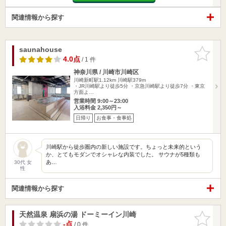
関連情報から探す
saunahouse
お気に入
りに追加
4.0点
/ 1 件
神奈川県 / 川崎市川崎区
川崎新町駅1.12km
川崎駅379m
・JR川崎駅より徒歩5分 ・京急川崎駅より徒歩7分 ・東京
方面よ…
営業時間 9:00～23:00
入浴料金 2,350円～
日帰り
お食事・食事処
川崎駅から徒歩圏内の新しい施設です。ちょっと未来的という
か、とてもモダンでオシャレな内装でした。 サウナが5種類も
あ…
30代 女
性
関連情報から探す
天然温泉 扇浜の湯 ドーミーイン川崎
お気に入
りに追加
-点
/ 0 件