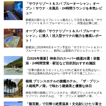
「サウナリゾート＆スパ ブルーオーシャン」オー
プン！サウナ・水風呂・24時間ラウンジを本気レビ
ュー
新横浜の新たなリフレッシュ拠点として注目を集める「サウ
ナリゾート＆スパ ブルーオーシャン」。内覧会記事に続
き、今回は実際に体験してみたリアルな様子をレポートしま
す。サウナや水風呂の気持ちよさはもちろん、リラックスス
オープン前の「サウナリゾート＆スパ ブルーオー
ペースの過ごしやすさまで徹底チェック。新横浜エリアで日
シャン」に潜入！没入型サウナの魅力を徹底レポー
常の疲れをリセットしたい人、ライブやスポーツ観戦遠征組
は必見です。
ト！
新横浜に2026年6月オープン予定の「サウナリゾート＆スパ
ブルーオーシャン」。館内には最新のプロジェクションマッ
ピングが多用され、まるで世界を旅しているかのような圧倒
的な“没入感（イマーシブ）”を体験できます。
【2026年最新】神奈川のスーパー銭湯26選！岩盤
浴・24時間営業・駅近など目的別おすすめ施設
「仕事の疲れをリセットしたいけれど遠出する元気はない」
今回は、そんな大注目の施設に一足先にお邪魔し、その全貌
「休日は漫画を読みながら一日中ダラダラ過ごしたい」
を見学させていただきました！
「子ども連れでも気兼ねなく、家事を忘れてリフレッシュし
たい」
サウナ室の中に咲き誇る桜、魚たちが泳ぐ水風呂、そしてバ
箱根 プリンスホテルの旗艦ホテル、「ザ・プリン
リのビーチを思わせる休憩スペース…。驚きの連続だった館
ス箱根芦ノ湖」で味わう建築美と優雅な休日
そんな「癒やされたい」という願いを叶えてくれるのが、神
内の様子をレポートします！
奈川県のスーパー銭湯。
神奈川県の箱根にプリンスホテル（西武プリンスホテルズ＆
神奈川県には、サウナや岩盤浴、一日中遊べるエンタメ施設
リゾーツ）のホテルは、「ザ・プリンス 箱根芦ノ湖」「芦
など、“非日常”を味わえるスーパー銭湯が数多く揃っていま
ノ湖畔 蛸川温泉 龍宮殿」「箱根湯の花プリンスホテル」
す。しかし、選択肢が多いからこそ「どの施設か迷ってしま
「箱根仙石原プリンスホテル」と4軒あり、今回ご紹介する
う」という人も多いはず。
「龍宮殿」で日帰り絶景温泉！文化財にひたり富士
「ザ・プリンス 箱根芦ノ湖」は、その中でもフラッグシッ