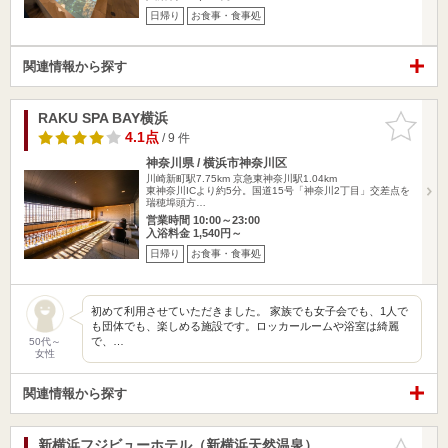
日帰り
お食事・食事処
関連情報から探す
RAKU SPA BAY横浜
お気に入
りに追加
4.1点
/ 9 件
神奈川県 / 横浜市神奈川区
川崎新町駅7.75km
京急東神奈川駅1.04km
東神奈川ICより約5分。国道15号「神奈川2丁目」交差点を
瑞穂埠頭方…
営業時間 10:00～23:00
入浴料金 1,540円～
日帰り
お食事・食事処
初めて利用させていただきました。 家族でも女子会でも、1人で
も団体でも、楽しめる施設です。ロッカールームや浴室は綺麗
で、…
50代～
女性
関連情報から探す
新横浜フジビューホテル（新横浜天然温泉）
お気に入