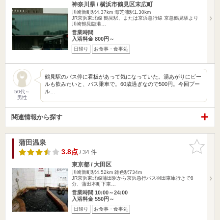
神奈川県 / 横浜市鶴見区末広町
川崎新町駅4.37km
海芝浦駅1.30km
JR京浜東北線 鶴見駅、または京浜急行線 京急鶴見駅より
川崎鶴見臨港…
営業時間
入浴料金 800円～
日帰り
お食事・食事処
鶴見駅のバス停に看板があって気になっていた。湯あがりにビー
ルも飲みたいと、バス乗車で。60歳過ぎなので500円。今回プー
ル…
50代～
男性
関連情報から探す
蒲田温泉
お気に入
りに追加
3.8点
/ 34 件
東京都 / 大田区
川崎新町駅4.52km
雑色駅734m
JR京浜東北線蒲田駅から京浜急行バス羽田車庫行きで8
分、蒲田本町下車…
営業時間 10:00～24:00
入浴料金 550円～
日帰り
お食事・食事処