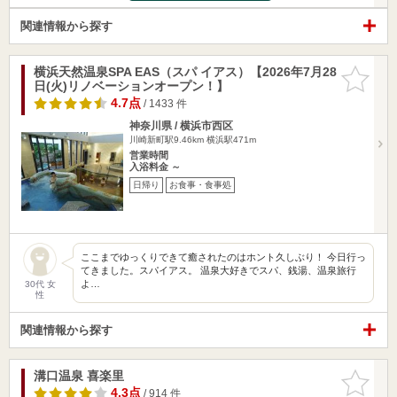
関連情報から探す
横浜天然温泉SPA EAS（スパ イアス）【2026年7月28
お気に入
日(火)リノベーションオープン！】
りに追加
4.7点
/ 1433 件
神奈川県 / 横浜市西区
川崎新町駅9.46km
横浜駅471m
営業時間
入浴料金 ～
日帰り
お食事・食事処
ここまでゆっくりできて癒されたのはホント久しぶり！ 今日行っ
てきました。スパイアス。 温泉大好きでスパ、銭湯、温泉旅行
よ…
30代 女
性
関連情報から探す
溝口温泉 喜楽里
お気に入
りに追加
4.3点
/ 914 件