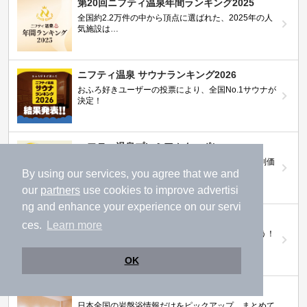
第20回ニフティ温泉年間ランキング2025
全国約2.2万件の中から頂点に選ばれた、2025年の人
気施設は…
ニフティ温泉 サウナランキング2026
おふろ好きユーザーの投票により、全国No.1サウナが
決定！
ニフティ温泉プレミアムクーポン
ノジマモバイル会員向け 通常よりもお得な「特別価
By using our services, you agree that we and
格」で人気の温泉を満喫できる！
our
partners
use cookies to improve advertisi
ng and enhance your experience on our servi
【ニフティ温泉 百名湯2026】
ces.
Learn more
行ってみたい施設に投票してプレゼントを当てよう！
（全10回開催 / 合計260名様）
OK
岩盤浴特集
日本全国の岩盤浴情報だけをピックアップ。まとめて