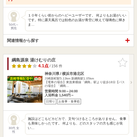
１０年くらい前からのヘビーユーザーです。 何よりもお湯がいい
です。特に露天風呂では飴色のお湯が青空に映えて瑠璃色に輝き
ま…
50代～
男性
関連情報から探す
綱島源泉 湯けむりの庄
お気に入
りに追加
4.1点
/ 156 件
神奈川県 / 横浜市港北区
川崎新町駅5.13km
新綱島駅1.05km
【電車の場合】東急東横線「綱島」駅より徒歩18分【バス
の場合】「綱島…
営業時間 9:00～24:00
入浴料金 1,540円～
日帰り
お食事・食事処
施設はどこもピカピカで、文句つけるところがありません。 食事
も美味しかったです。 何よりも、どのスタッフの方も感じが良
い…
30代 女
性