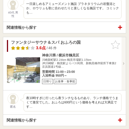
一日楽しめるアミューズメント施設 プラネタリウムの岩盤浴と
か、ロウリュも歌に合わせたりと楽しくなる施設です。 コミック
も…
40代 男
性
関連情報から探す
ファンタジーサウナ＆スパ おふろの国
お気に入
りに追加
3.6点
/ 46 件
神奈川県 / 横浜市鶴見区
川崎新町駅2.24km
鶴見市場駅1.15km
JR川崎駅・鶴見駅よりバス利用、新鶴見橋停留所下車第2
京浜国道1号線…
営業時間 11:00～23:00
入浴料金 950円～
日帰り
お食事・食事処
夜10時すぎに行ったら夜ランチなるものあり、ランチ価格でうま
くて激安でした。おふろは600円という価格を考えれば大満足で
す…
匿名
関連情報から探す