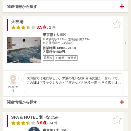
関連情報から探す
天神湯
お気に入
りに追加
3.5点
/ 2 件
東京都 / 大田区
川崎新町駅5.21km
京急蒲田駅335m
京急蒲田駅から徒歩4分
営業時間 14:00～24:00
入浴料金 550円～
日帰り
お食事・食事処
大田区では逆に珍しい、黒湯の無い銭湯 男湯女湯が日替わりで、
この日はブラックシリカ・半露天などがある一階へ そう広くは…
20代 女
性
関連情報から探す
SPA & HOTEL 和 -なごみ-
お気に入
りに追加
3.9点
/ 34 件
東京都 / 大田区