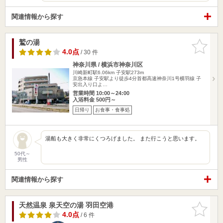
関連情報から探す
鷲の湯
お気に入
りに追加
4.0点
/ 30 件
神奈川県 / 横浜市神奈川区
川崎新町駅6.06km
子安駅273m
京急本線 子安駅より徒歩4分首都高速神奈川1号横羽線 子
安出入り口よ…
営業時間 10:00～24:00
入浴料金 500円～
日帰り
お食事・食事処
湯船も大きく非常にくつろげました。 また行こうと思います。
50代～
男性
関連情報から探す
天然温泉 泉天空の湯 羽田空港
お気に入
りに追加
4.0点
/ 6 件