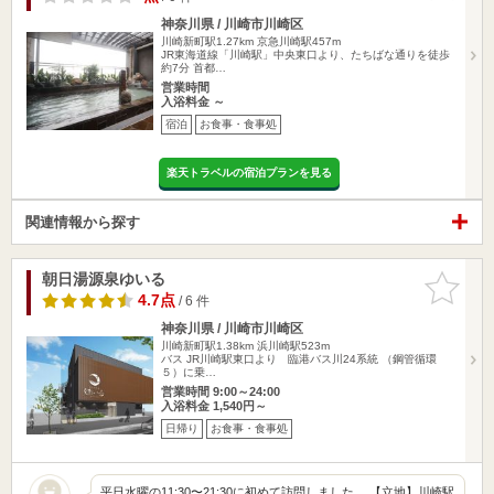
神奈川県 / 川崎市川崎区
川崎新町駅1.27km
京急川崎駅457m
JR東海道線「川崎駅」中央東口より、たちばな通りを徒歩
約7分 首都…
営業時間
入浴料金 ～
宿泊
お食事・食事処
楽天トラベルの宿泊プランを見る
関連情報から探す
朝日湯源泉ゆいる
お気に入
りに追加
4.7点
/ 6 件
神奈川県 / 川崎市川崎区
川崎新町駅1.38km
浜川崎駅523m
バス JR川崎駅東口より 臨港バス川24系統 （鋼管循環
５）に乗…
営業時間 9:00～24:00
入浴料金 1,540円～
日帰り
お食事・食事処
平日水曜の11:30〜21:30に初めて訪問しました。 【立地】川崎駅