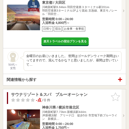
東京都 / 大田区
川崎新町駅6.64km
羽田空港第３ターミナル駅201m
羽田空港第3ターミナル2Fより直結 京急線、東京モノレー
ル「羽田空…
営業時間 0:00～24:00
入浴料金 4,800円～
日帰り
宿泊
お食事・食事処
楽天トラベルの宿泊プランを見る
金曜日のお昼にいきました。 世間はゴールデンウィーク期間はい
ってますので、混んでるかな？と思いましたが、昼間は空いてい
て…
50代～
女性
関連情報から探す
サウナリゾート＆スパ ブルーオーシャン
お気に入
りに追加
-点
/ 0 件
神奈川県 / 横浜市港北区
川崎新町駅7.73km
新横浜駅444m
JR新横浜駅 アリーナ口 徒歩5分 市営地下鉄ブルーライ
ン 新横浜…
営業時間 0:00～24:00
入浴料金 1,750円～