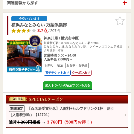
関連情報から探す
お気に入
今空いています
りに追加
横浜みなとみらい 万葉倶楽部
3.7点
/ 207 件
神奈川県 / 横浜市中区
川崎新町駅8.87km
みなとみらい駅529m
みなとみらい線 みなとみらい駅、クイーンズスクエア横浜
より徒歩5分首…
営業時間 0:00～24:00
入浴料金 2,000円～
日帰り
宿泊
お食事・食事処
電子チケットあり
クーポンあり
楽天トラベルの宿泊プランを見る
【百名湯受賞記念】入館料+セルフドリンク1杯 割引
期間限定
（入湯税別途）【12701】
通常
4,260円相当
→
3,760円（500円お得！）