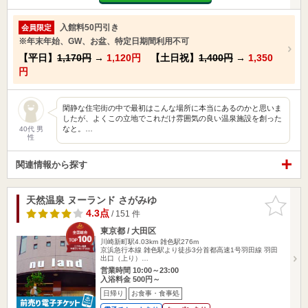
入館料50円引き
会員限定
※年末年始、GW、お盆、特定日期間利用不可
【平日】
1,170円
→
1,120円
【土日祝】
1,400円
→
1,350
円
閑静な住宅街の中で最初はこんな場所に本当にあるのかと思いま
したが、よくこの立地でこれだけ雰囲気の良い温泉施設を創った
なと。…
40代 男
性
関連情報から探す
天然温泉 ヌーランド さがみゆ
お気に入
りに追加
4.3点
/ 151 件
東京都 / 大田区
川崎新町駅4.03km
雑色駅276m
京浜急行本線 雑色駅より徒歩3分首都高速1号羽田線 羽田
出口（上り）…
営業時間 10:00～23:00
入浴料金 500円～
日帰り
お食事・食事処