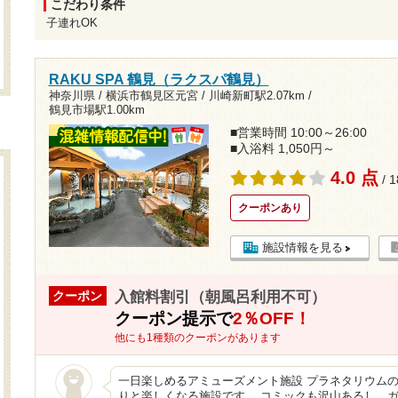
こだわり条件
子連れOK
RAKU SPA 鶴見（ラクスパ鶴見）
神奈川県 / 横浜市鶴見区元宮 /
川崎新町駅2.07km
/
鶴見市場駅1.00km
■営業時間 10:00～26:00
■入浴料 1,050円～
4.0 点
/ 
クーポンあり
施設情報を見る
入館料割引（朝風呂利用不可）
クーポン
クーポン提示で
2％OFF！
他にも1種類のクーポンがあります
一日楽しめるアミューズメント施設 プラネタリウム
りと楽しくなる施設です。 コミックも沢山あるし、