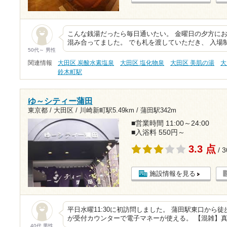
こんな銭湯だったら毎日通いたい。 金曜日の夕方にお
混み合ってました。 でも札を渡していただき、 入場
50代～ 男性
関連情報
大田区 炭酸水素塩泉
大田区 塩化物泉
大田区 美肌の湯
大
鈴木町駅
ゆ～シティー蒲田
東京都 / 大田区 /
川崎新町駅5.49km
/
蒲田駅342m
■営業時間 11:00～24:00
■入浴料 550円～
3.3 点
/ 
施設情報を見る
平日水曜11:30に初訪問しました。 蒲田駅東口から
が受付カウンターで電子マネーが使える。 【混雑】真夏
40代 男性