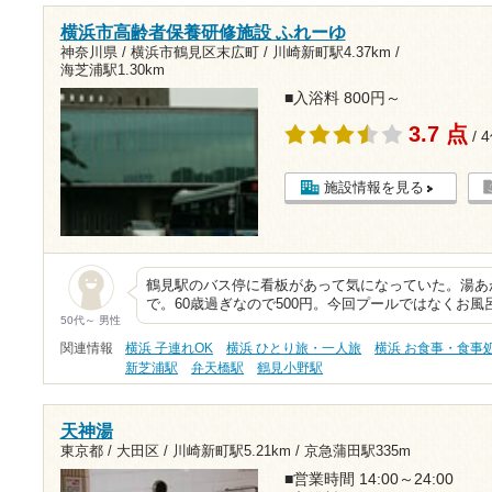
横浜市高齢者保養研修施設 ふれーゆ
神奈川県 / 横浜市鶴見区末広町 /
川崎新町駅4.37km
/
海芝浦駅1.30km
■入浴料 800円～
3.7 点
/ 
施設情報を見る
鶴見駅のバス停に看板があって気になっていた。湯あ
で。60歳過ぎなので500円。今回プールではなくお
50代～ 男性
関連情報
横浜 子連れOK
横浜 ひとり旅・一人旅
横浜 お食事・食事
新芝浦駅
弁天橋駅
鶴見小野駅
天神湯
東京都 / 大田区 /
川崎新町駅5.21km
/
京急蒲田駅335m
■営業時間 14:00～24:00