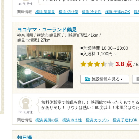
40代 男性
関連情報
横浜 硫黄泉
横浜 切り傷
横浜 冷え性
横浜 子連れOK
鶴
ヨコヤマ・ユーランド鶴見
神奈川県 / 横浜市鶴見区 /
川崎新町駅2.41km
/
鶴見市場駅1.27km
■営業時間 10:00～23:00
■入浴料 1,100円～
3.8 点
/ 
施設情報を見る
無料休憩室で仮眠も良し！ 映画館で待ったりもできる
があり良し！ サウナは熱い！90度以上！水風呂は冷た
30代 男性
関連情報
横浜 美肌の湯
横浜 冷え性
横浜 カップル
横浜 子連れOK
朝日湯