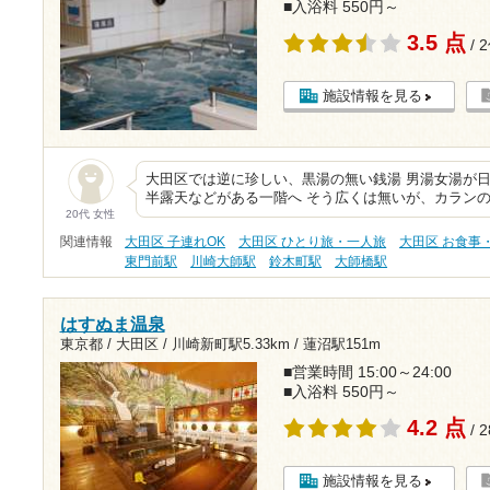
■入浴料 550円～
3.5 点
/ 
施設情報を見る
大田区では逆に珍しい、黒湯の無い銭湯 男湯女湯が
半露天などがある一階へ そう広くは無いが、カランの
20代 女性
関連情報
大田区 子連れOK
大田区 ひとり旅・一人旅
大田区 お食事
東門前駅
川崎大師駅
鈴木町駅
大師橋駅
はすぬま温泉
東京都 / 大田区 /
川崎新町駅5.33km
/
蓮沼駅151m
■営業時間 15:00～24:00
■入浴料 550円～
4.2 点
/ 
施設情報を見る