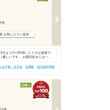
>
17件
お気に入りに追加
日付より2〜3年前）レトロな銭湯で、
に優しいです。 お風呂好きには一…
浜 女子旅・女子会
生麦駅
花月総持寺駅
日帰り
>
151件