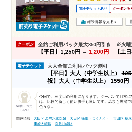
電子チケットあり
クーポンあ
施設情報を見る
全館ご利用パック最大350円引き ※火曜
クーポン
【平日】
1,250円
→
1,200円
【土日
大人全館ご利用パック割引
電子チケット
【平日】大人（中学生以上）
12
祝】大人（中学生以上）
1550円
今回で、三度目の利用になります。クーポンで非常に
は、比較的新しく使い勝手も良いです。温泉も黒湯で
50代～ 指定
色々な…
しない
関連情報
大田区 炭酸水素塩泉
大田区 痛風（つうふう）
大田区 糖
川崎大師駅
京急川崎駅