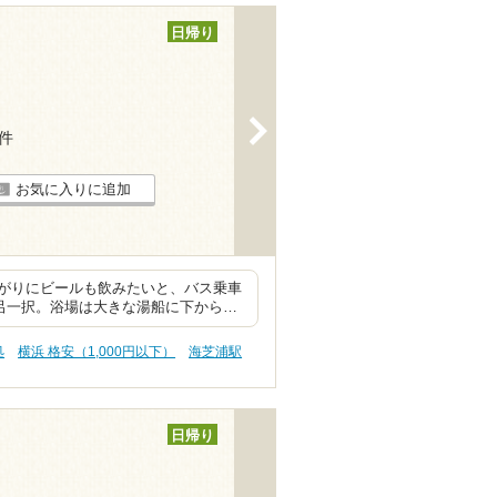
日帰り
>
4件
お気に入りに追加
がりにビールも飲みたいと、バス乗車
風呂一択。浴場は大きな湯船に下から…
処
横浜 格安（1,000円以下）
海芝浦駅
日帰り