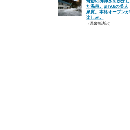
奇跡の御神水を沸かし
た温泉。pH9.6の美人
泉質。本格オープンが
楽しみ。
（温泉探訪記）