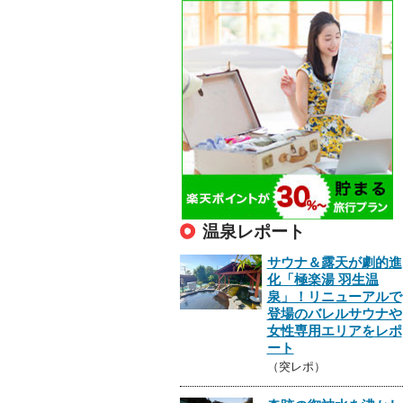
温泉レポート
サウナ＆露天が劇的進
化「極楽湯 羽生温
泉」！リニューアルで
登場のバレルサウナや
女性専用エリアをレポ
ート
（突レポ）