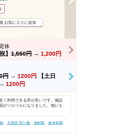
り
お気に入りに追加
定休
>
祝】
1,550円
→
1,200円
50円
→
1200円
【土日
>
→
1200円
安く利用できる所が良いです。施設
肌がツルツルになりました。他にも
尿病
大田区 切り傷
港町駅
鈴木町駅