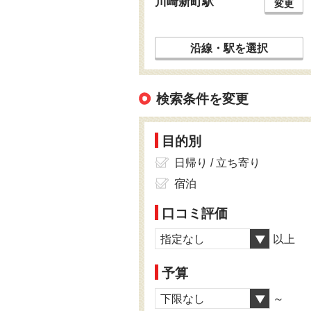
川崎新町駅
変更
沿線・駅を選択
検索条件を変更
目的別
日帰り / 立ち寄り
宿泊
口コミ評価
指定なし
以上
予算
下限なし
～