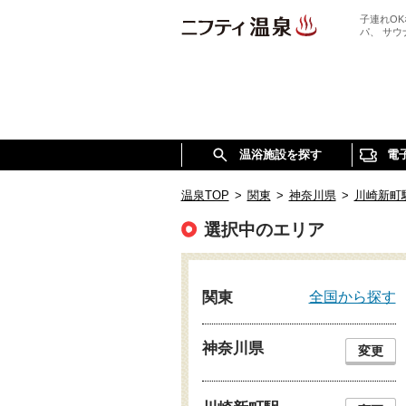
子連れO
パ、 サ
温浴施設を探す
電
温泉TOP
>
関東
>
神奈川県
>
川崎新町
選択中のエリア
全国から探す
関東
神奈川県
変更