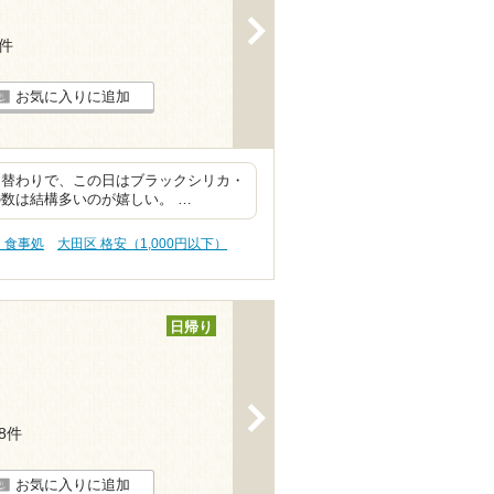
>
2件
お気に入りに追加
日替わりで、この日はブラックシリカ・
数は結構多いのが嬉しい。 …
・食事処
大田区 格安（1,000円以下）
日帰り
>
28件
お気に入りに追加