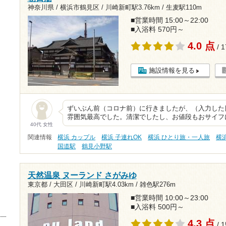
神奈川県 / 横浜市鶴見区 /
川崎新町駅3.76km
/
生麦駅110m
■営業時間 15:00～22:00
■入浴料 570円～
4.0 点
/ 
施設情報を見る
ずいぶん前（コロナ前）に行きましたが、（入力した
雰囲気最高でした。清潔でしたし、お値段もおサイフ
40代 女性
関連情報
横浜 カップル
横浜 子連れOK
横浜 ひとり旅・一人旅
横
国道駅
鶴見小野駅
天然温泉 ヌーランド さがみゆ
東京都 / 大田区 /
川崎新町駅4.03km
/
雑色駅276m
■営業時間 10:00～23:00
■入浴料 500円～
4.3 点
/ 