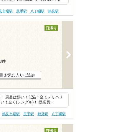
見市場駅
尻手駅
八丁畷駅
鶴見駅
日帰り
>
53件
お気に入りに追加
！ 風呂は熱い！低温！全てメリハリ
いよ全く(シングル)！ 従業員…
鶴見市場駅
尻手駅
鶴見駅
八丁畷駅
日帰り