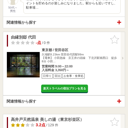
イントを貯めるのが楽しみになりました。駅からも近いですし、
駐車場…
50代～
男性
関連情報から探す
由縁別邸 代田
お気に入
りに追加
-点
/ 0 件
東京都 / 世田谷区
久地駅8.23km
世田谷代田駅89m
【電車】 小田急線 京王井の頭線 下北沢駅南西口 徒歩
8分 小田…
営業時間 9:00～22:00
入浴料金 3,350円～
日帰り
宿泊
お食事・食事処
楽天トラベルの宿泊プランを見る
関連情報から探す
高井戸天然温泉 美しの湯（東京杉並区）
お気に入
りに追加
3.2点
/ 129 件