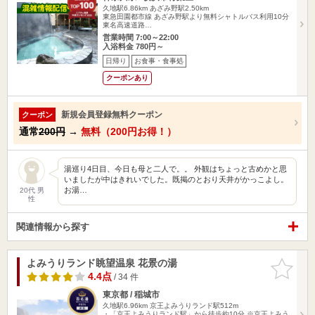
久地駅6.86km
あざみ野駅2.50km
東急田園都市線 あざみ野駅より無料シャトルバス利用10分
東名高速道路…
営業時間 7:00～22:00
入浴料金 780円～
日帰り
お食事・食事処
クーポンあり
新規会員登録無料クーポン
クーポン
通常
200円
→
無料（200円お得！）
湯巡り4日目、今日も母と二人で。。 外観はちょっと古めかと思
いましたが中はきれいでした。既掲のとおり天井がかっこよし。
お湯…
20代 男
性
関連情報から探す
よみうりランド眺望温泉 花景の湯
お気に入
りに追加
4.4点
/ 34 件
東京都 / 稲城市
久地駅6.96km
京王よみうりランド駅512m
・「京王よみうりランド駅」から徒歩約10分 ※京王よみう