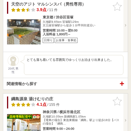
天空のアジト マルシンスパ（男性専用）
お気に入
りに追加
3.9点
/ 11 件
東京都 / 渋谷区笹塚
久地駅9.65km
笹塚駅129m
京王線笹塚駅から徒歩１分甲州街道沿い
営業時間 10:00～翌8:00
入浴料金 1,800円～
日帰り
お食事・食事処
とても落ち着いてる雰囲気でゆっくりお泊まり出来ました。
20代 男
性
関連情報から探す
綱島源泉 湯けむりの庄
お気に入
りに追加
4.1点
/ 155 件
神奈川県 / 横浜市港北区
久地駅10.05km
新綱島駅1.05km
【電車の場合】東急東横線「綱島」駅より徒歩18分【バス
の場合】「綱島…
営業時間 9:00～24:00