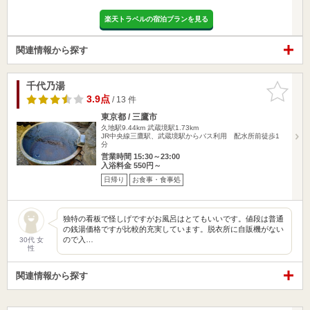
楽天トラベルの宿泊プランを見る
関連情報から探す
千代乃湯
お気に入
りに追加
3.9点
/ 13 件
東京都 / 三鷹市
久地駅9.44km
武蔵境駅1.73km
JR中央線三鷹駅、武蔵境駅からバス利用 配水所前徒歩1
分
営業時間 15:30～23:00
入浴料金 550円～
日帰り
お食事・食事処
独特の看板で怪しげですがお風呂はとてもいいです。値段は普通
の銭湯価格ですが比較的充実しています。脱衣所に自販機がない
ので入…
30代 女
性
関連情報から探す