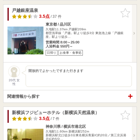
戸越銀座温泉
お気に入
りに追加
3.5点
/ 37 件
東京都 / 品川区
久地駅11.37km
戸越駅209m
都営浅草線「戸越」駅より徒歩3分 東急池上線「戸越銀
座」駅より徒歩…
営業時間 8:00～25:00
入浴料金 550円～
日帰り
お食事・食事処
開放的でよかったですまた行きます
20代 女
性
関連情報から探す
新横浜フジビューホテル（新横浜天然温泉）
お気に入
りに追加
3.5点
/ 7 件
神奈川県 / 横浜市港北区
久地駅11.60km
新横浜駅252m
新横浜駅北口徒歩3分東名横浜青葉IC約20分／第三京浜港
北IC約5分…