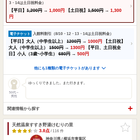
3・14は土日祝料金）
【平日】
1,200円
→
1,000円
【土日祝】
1,500円
→
1,300
円
入館料割引（8/10・12・13・14は土日祝料金）
電子チケット
【平日】大人（中学生以上）
1200円
→
1000円
【土日祝】
大人（中学生以上）
1500円
→
1300円
【平日、土日祝全
日】小人（3歳~小学生）
680円
→
500円
他にも1種類の電子チケットがあります
ゆっくりできました。また行きます。
50代～
男性
関連情報から探す
天然温泉すすき野湯けむりの里
お気に入
りに追加
3.8点
/ 116 件
神奈川県 / 横浜市青葉区