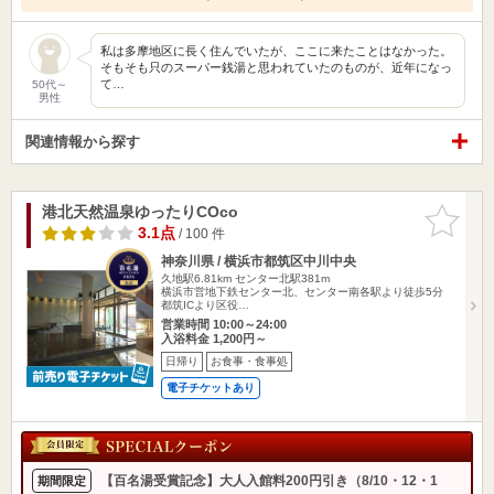
私は多摩地区に長く住んでいたが、ここに来たことはなかった。
そもそも只のスーパー銭湯と思われていたのものが、近年になっ
て…
50代～
男性
関連情報から探す
港北天然温泉ゆったりCOco
お気に入
りに追加
3.1点
/ 100 件
神奈川県 / 横浜市都筑区中川中央
久地駅6.81km
センター北駅381m
横浜市営地下鉄センター北、センター南各駅より徒歩5分
都筑ICより区役…
営業時間 10:00～24:00
入浴料金 1,200円～
日帰り
お食事・食事処
電子チケットあり
【百名湯受賞記念】大人入館料200円引き（8/10・12・1
期間限定