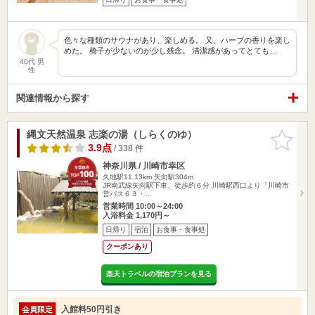
色々な種類のサウナがあり、楽しめる。 又、ハーブの香りを楽し
めた。 椅子が少ないのが少し残念。 清潔感があってとても…
40代 男
性
関連情報から探す
縄文天然温泉 志楽の湯（しらくのゆ）
お気に入
りに追加
3.9点
/ 338 件
神奈川県 / 川崎市幸区
久地駅11.13km
矢向駅304m
JR南武線矢向駅下車、徒歩約６分 川崎駅西口より「川崎市
営バス６３・…
営業時間 10:00～24:00
入浴料金 1,170円～
日帰り
宿泊
お食事・食事処
クーポンあり
楽天トラベルの宿泊プランを見る
入館料50円引き
会員限定