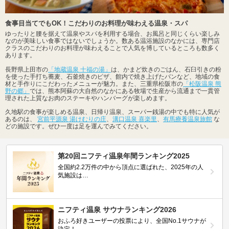
食事目当てでもOK！こだわりのお料理が味わえる温泉・スパ
ゆったりと腰を据えて温泉やスパを利用する場合、お風呂と同じくらい楽しみ
なのが美味しい食事ではないでしょうか。数ある温浴施設のなかには、専門店
クラスのこだわりのお料理が味わえることで人気を博しているところも数多く
あります。
長野県上田市の
「地蔵温泉 十福の湯」
は、かまど炊きのごはん、石臼引きの粉
を使った手打ち蕎麦、石釜焼きのピザ、館内で焼き上げたパンなど、地域の食
材と手作りにこだわったメニューが魅力。また、三重県松阪市の
「松阪温泉 熊
野の郷」
では、熊本阿蘇の大自然のなかにある牧場で生産から流通まで一貫管
理された上質なお肉のステーキやハンバーグが楽しめます。
久地駅の食事が楽しめる温泉、日帰り温泉、スーパー銭湯の中でも特に人気が
あるのは、
宮前平源泉 湯けむりの庄
、
溝口温泉 喜楽里
、
有馬療養温泉旅館
な
どの施設です。ぜひ一度は足を運んでみてください。
第20回ニフティ温泉年間ランキング2025
全国約2.2万件の中から頂点に選ばれた、2025年の人
気施設は…
ニフティ温泉 サウナランキング2026
おふろ好きユーザーの投票により、全国No.1サウナが