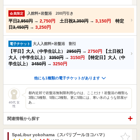
入館料+岩盤浴 200円引き
会員限定
平日
2,950円
→
2,750円
土日祝
3,350円
→
3,150円
特定
日
3,450円
→
3,250円
大人入館料+岩盤浴 割引
電子チケット
【平日】大人（中学生以上）
2950円
→
2750円
【土日祝】
大人（中学生以上）
3350円
→
3150円
【特定日】大人（中
学生以上）
3450円
→
3250円
他にも1種類の電子チケットがあります
都内近郊で岩盤浴無制限利用なのは、ここだけ！岩盤浴の種類も
3階に5種類、5階に2種類。更に5階には、寒い氷のような部屋が
あ…
40代 女
性
関連情報から探す
SpaLibur yokohama（スパリブールヨコハマ）
お気に入
りに追加