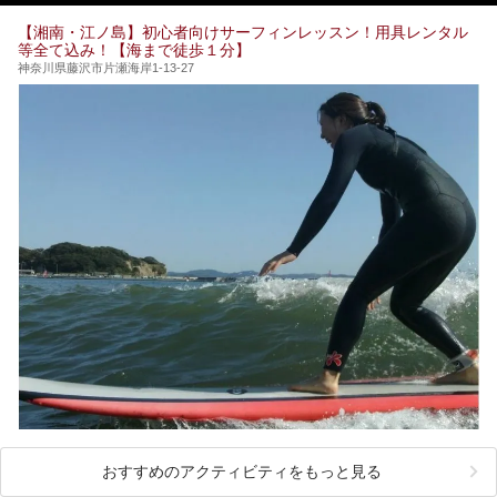
のお風呂が利用できます。
この記事はザ・プリンス 箱根芦ノ湖のPR記事です。
【湘南・江ノ島】初心者向けサーフィンレッスン！用具レンタル
今回は日帰り温泉としての「絶景日帰り温泉 龍宮殿本館
等全て込み！【海まで徒歩１分】
（以下、龍宮殿本館）」と、旅館としての「箱根 芦ノ湖畔
蛸川温泉 龍宮殿（以下、龍宮殿）」の両方の魅力をたっぷ
神奈川県藤沢市片瀬海岸1-13-27
りお伝えします！
ここは箱根神社、九頭龍神社、白龍神社、箱根元宮と箱根の
4つの神社に囲まれたパワースポットです。
───
提供元：株式会社西武・プリンスホテルズワールドワイド
【PR】
この記事は箱根 芦ノ湖畔蛸川温泉 龍宮殿のPR記事です。
おすすめのアクティビティをもっと見る