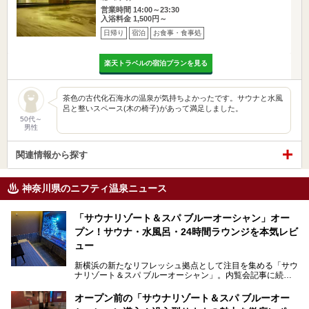
営業時間 14:00～23:30
入浴料金 1,500円～
日帰り
宿泊
お食事・食事処
楽天トラベルの宿泊プランを見る
茶色の古代化石海水の温泉が気持ちよかったです。サウナと水風
呂と整いスペース(木の椅子)があって満足しました。
50代～
男性
関連情報から探す
神奈川県のニフティ温泉ニュース
「サウナリゾート＆スパ ブルーオーシャン」オー
プン！サウナ・水風呂・24時間ラウンジを本気レビ
ュー
新横浜の新たなリフレッシュ拠点として注目を集める「サウ
ナリゾート＆スパ ブルーオーシャン」。内覧会記事に続
き、今回は実際に体験してみたリアルな様子をレポートしま
す。サウナや水風呂の気持ちよさはもちろん、リラックスス
オープン前の「サウナリゾート＆スパ ブルーオー
ペースの過ごしやすさまで徹底チェック。新横浜エリアで日