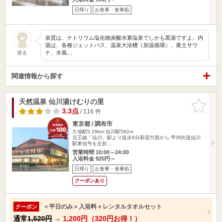
日帰り
お食事・食事処
泉質は、ナトリウム塩化物炭酸水素塩泉でしかも黒湯ですよ。内
湯は、各種ジェットバス、温泉大浴槽（加温循環）、黄土サウ
ナ、水風…
匿名
関連情報から探す
天然温泉 仙川湯けむりの里
お気に入
りに追加
3.3点
/ 116 件
東京都 / 調布市
久地駅5.29km
仙川駅582m
京王線「仙川」駅より徒歩5分新宿方面から 甲州街道仙川
駅東信号を左折…
営業時間 10:00～24:00
入浴料金 920円～
日帰り
お食事・食事処
クーポンあり
＜平日のみ＞入浴料＋レンタルタオルセット
クーポン
通常
1,520円
→
1,200円（320円お得！）