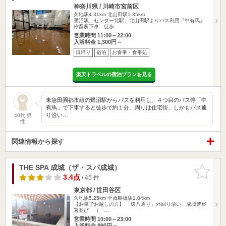
神奈川県 / 川崎市宮前区
久地駅4.31km
北山田駅1.35km
鷺沼駅、センター北駅、北山田駅よりバス利用『中有馬』
停留所下車 徒歩…
営業時間 11:00～22:00
入浴料金 1,300円～
日帰り
宿泊
お食事・食事処
楽天トラベルの宿泊プランを見る
東急田園都市線の鷺沼駅からバスを利用し、４つ目のバス停「中
有馬」で下車すると徒歩で約１分。周りは住宅街、しかもバス通
り沿い…
40代 男
性
関連情報から探す
THE SPA 成城（ザ・スパ成城）
お気に入
りに追加
3.4点
/ 45 件
東京都 / 世田谷区
久地駅5.25km
千歳船橋駅1.04km
【お車でお越しの方】 「環八通り」外回り沿い。成城警察
署並び （「…
営業時間 10:00～23:00
入浴料金 990円～