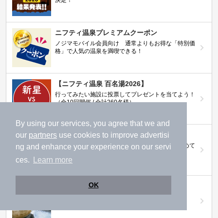
決定！
ニフティ温泉プレミアムクーポン
ノジマモバイル会員向け 通常よりもお得な「特別価
格」で人気の温泉を満喫できる！
【ニフティ温泉 百名湯2026】
行ってみたい施設に投票してプレゼントを当てよう！
（全10回開催 / 合計260名様）
By using our services, you agree that we and
our
partners
use cookies to improve advertisi
岩盤浴特集
日本全国の岩盤浴情報だけをピックアップ。まとめて
ng and enhance your experience on our servi
検索！
ces.
Learn more
OK
ニフティ温泉ニュース
温泉にもっと行きたくなる！お得な情報を掲載中