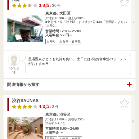
りに追加
3.8点
/ 30 件
東京都 / 大田区
久地駅10.99km
池上駅392m
■東急池上線「池上駅」より徒歩6分 ■JR「蒲田駅」よりバ
ス[井0…
営業時間 12:00～25:00
入浴料金 550円～
日帰り
お食事・食事処
黒湯温泉がとても気持ち良い。 土日には2階お食事処のラーメン
がおすすめ🍜
40代 男
性
関連情報から探す
渋谷SAUNAS
お気に入
りに追加
4.3点
/ 3 件
東京都 / 渋谷区
久地駅11.00km
渋谷駅252m
渋谷駅から5分
営業時間 8:00～24:00
入浴料金 ～
日帰り
お食事・食事処