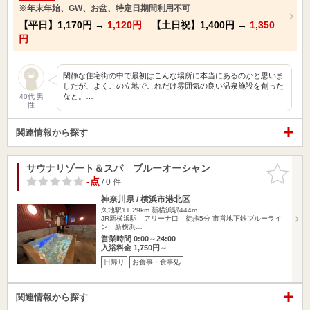
※年末年始、GW、お盆、特定日期間利用不可
【平日】
1,170円
→
1,120円
【土日祝】
1,400円
→
1,350
円
閑静な住宅街の中で最初はこんな場所に本当にあるのかと思いま
したが、よくこの立地でこれだけ雰囲気の良い温泉施設を創った
なと。…
40代 男
性
関連情報から探す
サウナリゾート＆スパ ブルーオーシャン
お気に入
りに追加
-点
/ 0 件
神奈川県 / 横浜市港北区
久地駅11.29km
新横浜駅444m
JR新横浜駅 アリーナ口 徒歩5分 市営地下鉄ブルーライ
ン 新横浜…
営業時間 0:00～24:00
入浴料金 1,750円～
日帰り
お食事・食事処
関連情報から探す