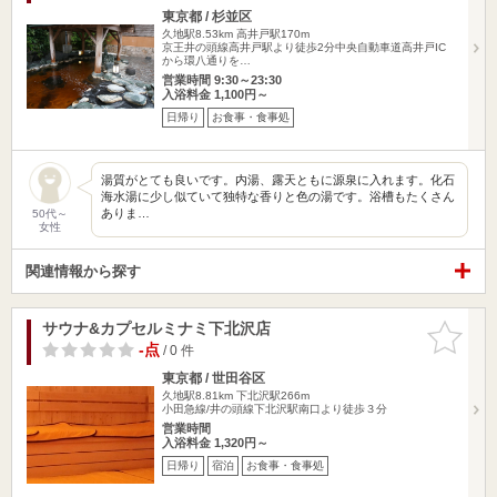
東京都 / 杉並区
久地駅8.53km
高井戸駅170m
京王井の頭線高井戸駅より徒歩2分中央自動車道高井戸IC
から環八通りを…
営業時間 9:30～23:30
入浴料金 1,100円～
日帰り
お食事・食事処
湯質がとても良いです。内湯、露天ともに源泉に入れます。化石
海水湯に少し似ていて独特な香りと色の湯です。浴槽もたくさん
ありま…
50代～
女性
関連情報から探す
サウナ&カプセルミナミ下北沢店
お気に入
りに追加
-点
/ 0 件
東京都 / 世田谷区
久地駅8.81km
下北沢駅266m
小田急線/井の頭線下北沢駅南口より徒歩３分
営業時間
入浴料金 1,320円～
日帰り
宿泊
お食事・食事処