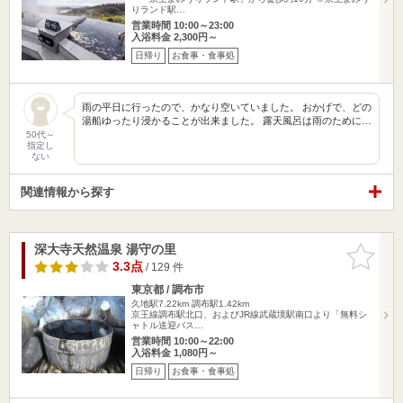
りランド駅…
営業時間 10:00～23:00
入浴料金 2,300円～
日帰り
お食事・食事処
雨の平日に行ったので、かなり空いていました。 おかげで、どの
湯船ゆったり浸かることが出来ました。 露天風呂は雨のために…
50代～
指定し
ない
関連情報から探す
深大寺天然温泉 湯守の里
お気に入
りに追加
3.3点
/ 129 件
東京都 / 調布市
久地駅7.22km
調布駅1.42km
京王線調布駅北口、およびJR線武蔵境駅南口より「無料シ
ャトル送迎バス…
営業時間 10:00～22:00
入浴料金 1,080円～
日帰り
お食事・食事処