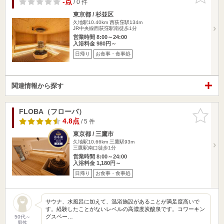
-点
/ 0 件
東京都 / 杉並区
久地駅10.40km
西荻窪駅134m
JR中央線西荻窪駅南徒歩1分
営業時間 8:00～24:00
入浴料金 980円～
日帰り
お食事・食事処
関連情報から探す
FLOBA（フローバ）
お気に入
りに追加
4.8点
/ 5 件
東京都 / 三鷹市
久地駅10.66km
三鷹駅93m
三鷹駅南口徒歩1分
営業時間 8:00～24:00
入浴料金 1,180円～
日帰り
お食事・食事処
サウナ、水風呂に加えて、温浴施設があることが満足度高いで
す。経験したことがないレベルの高濃度炭酸泉です。コワーキン
グスペー…
50代～
男性