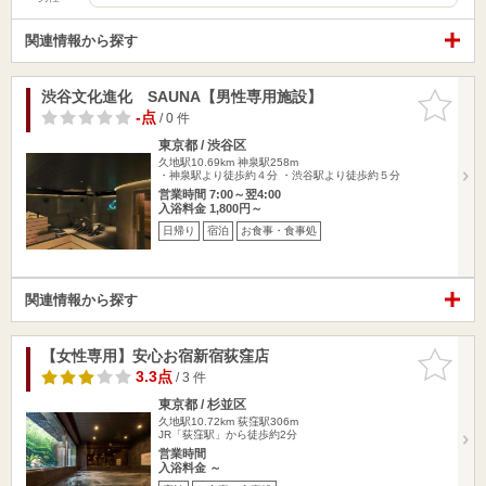
関連情報から探す
渋谷文化進化 SAUNA【男性専用施設】
お気に入
りに追加
-点
/ 0 件
東京都 / 渋谷区
久地駅10.69km
神泉駅258m
・神泉駅より徒歩約４分 ・渋谷駅より徒歩約５分
営業時間 7:00～翌4:00
入浴料金 1,800円～
日帰り
宿泊
お食事・食事処
関連情報から探す
【女性専用】安心お宿新宿荻窪店
お気に入
りに追加
3.3点
/ 3 件
東京都 / 杉並区
久地駅10.72km
荻窪駅306m
JR「荻窪駅」から徒歩約2分
営業時間
入浴料金 ～