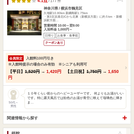
4.1点
/ 177 件
神奈川県 / 横浜市鶴見区
久地駅10.80km
新綱島駅1.75km
・第3京浜港北ICから北東（新横浜方面）に約５km ・新横
浜駅方面…
営業時間 10:00～翌8:00
入浴料金 1,000円～
日帰り
お食事・食事処
クーポンあり
入館料100円引き
会員限定
※入館時提示の場合のみ有効 ※シニアも利用可
【平日】
1,520円
→
1,420円
【土日祝】
1,750円
→
1,650
円
１０年くらい前からのヘビーユーザーです。 何よりもお湯がいい
です。特に露天風呂では飴色のお湯が青空に映えて瑠璃色に輝き
ま…
50代～
男性
関連情報から探す
桜館
お気に入