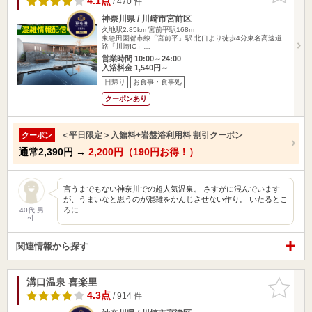
4.1点
/ 470 件
神奈川県 / 川崎市宮前区
久地駅2.85km
宮前平駅168m
東急田園都市線「宮前平」駅 北口より徒歩4分東名高速道
路「川崎IC」…
営業時間 10:00～24:00
入浴料金 1,540円～
日帰り
お食事・食事処
クーポンあり
＜平日限定＞入館料+岩盤浴利用料 割引クーポン
クーポン
通常
2,390円
→
2,200円（190円お得！）
言うまでもない神奈川での超人気温泉。 さすがに混んでいます
が、うまいなと思うのが混雑をかんじさせない作り。 いたるとこ
ろに…
40代 男
性
関連情報から探す
溝口温泉 喜楽里
お気に入
りに追加
4.3点
/ 914 件