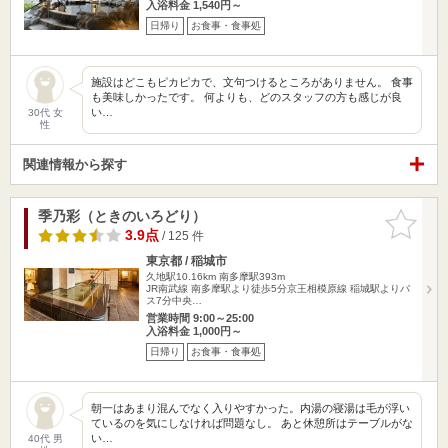
入浴料金 1,540円～
日帰り
お食事・食事処
施設はどこもピカピカで、文句つけるところがありません。 食事
も美味しかったです。 何よりも、どのスタッフの方も感じが良
い…
30代 女
性
関連情報から探す
季乃彩（ときのいろどり）
お気に入
りに追加
3.9点
/ 125 件
東京都 / 稲城市
久地駅10.16km
南多摩駅393m
JR南武線 南多摩駅より徒歩5分京王相模原線 稲城駅よりバ
ス7分中央…
営業時間 9:00～25:00
入浴料金 1,000円～
日帰り
お食事・食事処
朝一はあまり混んでなく入りやすかった。内湯の寝湯は毛が浮い
ているのを気にしなければ問題なし。 あと休憩所はテーブルがな
い…
40代 男