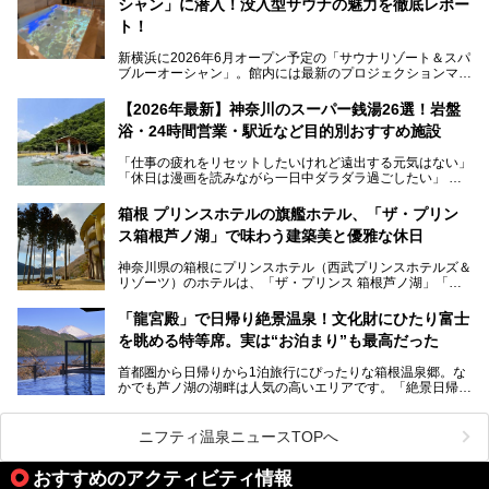
シャン」に潜入！没入型サウナの魅力を徹底レポー
常の疲れをリセットしたい人、ライブやスポーツ観戦遠征組
は必見です。
ト！
新横浜に2026年6月オープン予定の「サウナリゾート＆スパ
ブルーオーシャン」。館内には最新のプロジェクションマッ
ピングが多用され、まるで世界を旅しているかのような圧倒
的な“没入感（イマーシブ）”を体験できます。
【2026年最新】神奈川のスーパー銭湯26選！岩盤
浴・24時間営業・駅近など目的別おすすめ施設
「仕事の疲れをリセットしたいけれど遠出する元気はない」
今回は、そんな大注目の施設に一足先にお邪魔し、その全貌
「休日は漫画を読みながら一日中ダラダラ過ごしたい」
を見学させていただきました！
「子ども連れでも気兼ねなく、家事を忘れてリフレッシュし
たい」
サウナ室の中に咲き誇る桜、魚たちが泳ぐ水風呂、そしてバ
箱根 プリンスホテルの旗艦ホテル、「ザ・プリン
リのビーチを思わせる休憩スペース…。驚きの連続だった館
ス箱根芦ノ湖」で味わう建築美と優雅な休日
そんな「癒やされたい」という願いを叶えてくれるのが、神
内の様子をレポートします！
奈川県のスーパー銭湯。
神奈川県の箱根にプリンスホテル（西武プリンスホテルズ＆
神奈川県には、サウナや岩盤浴、一日中遊べるエンタメ施設
リゾーツ）のホテルは、「ザ・プリンス 箱根芦ノ湖」「芦
など、“非日常”を味わえるスーパー銭湯が数多く揃っていま
ノ湖畔 蛸川温泉 龍宮殿」「箱根湯の花プリンスホテル」
す。しかし、選択肢が多いからこそ「どの施設か迷ってしま
「箱根仙石原プリンスホテル」と4軒あり、今回ご紹介する
う」という人も多いはず。
「龍宮殿」で日帰り絶景温泉！文化財にひたり富士
「ザ・プリンス 箱根芦ノ湖」は、その中でもフラッグシッ
を眺める特等席。実は“お泊まり”も最高だった
プ（旗艦）に位置づけられる特別なホテルです。
そこで今回は、神奈川県内の人気施設26選を「安さ」「岩
盤浴・漫画の充実度」「景色の良さ」「高級感」「深夜営
首都圏から日帰りから1泊旅行にぴったりな箱根温泉郷。な
昭和の日本を代表する建築家の一人、村野藤吾が芦ノ湖の畔
業」「駅近」など、目的別に厳選して紹介します。
かでも芦ノ湖の湖畔は人気の高いエリアです。「絶景日帰り
に建てた桃源郷のようなホテルがここ。自家源泉の温泉や、
今の気分にぴったりの施設を見つけて、最高のリフレッシュ
温泉 龍宮殿本館」は、露天風呂から芦ノ湖と富士山の両方
こだわりぬいた食もあわせて、このホテルの魅力をレポート
時間を過ごす参考にしていただけますと幸いです。
が楽しめるまさに眺望自慢の日帰り温泉。
します。
ニフティ温泉ニュースTOPへ
そしてここは全24室の「箱根 芦ノ湖畔蛸川温泉 龍宮殿」と
───
して宿泊もできます。宿泊者は「龍宮殿本館」の営業時間に
提供元：株式会社西武・プリンスホテルズワールドワイド
おすすめのアクティビティ情報
加えて、朝6時からの宿泊者専用時間帯にも「龍宮殿本館」
【PR】