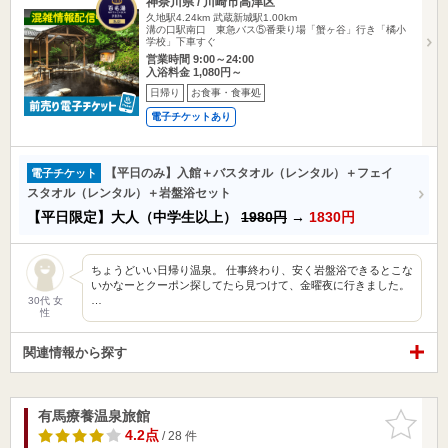
神奈川県 / 川崎市高津区
久地駅4.24km
武蔵新城駅1.00km
溝の口駅南口 東急バス⑤番乗り場「蟹ヶ谷」行き「橘小
学校」下車すぐ
営業時間 9:00～24:00
入浴料金 1,080円～
日帰り
お食事・食事処
電子チケットあり
【平日のみ】入館＋バスタオル（レンタル）＋フェイ
電子チケット
スタオル（レンタル）＋岩盤浴セット
【平日限定】大人（中学生以上）
1980円
→
1830円
ちょうどいい日帰り温泉。 仕事終わり、安く岩盤浴できるとこな
いかなーとクーポン探してたら見つけて、金曜夜に行きました。
…
30代 女
性
関連情報から探す
有馬療養温泉旅館
お気に入
りに追加
4.2点
/ 28 件