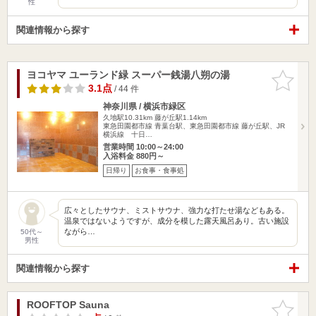
性
関連情報から探す
ヨコヤマ ユーランド緑 スーパー銭湯八朔の湯
お気に入
りに追加
3.1点
/ 44 件
神奈川県 / 横浜市緑区
久地駅10.31km
藤が丘駅1.14km
東急田園都市線 青葉台駅、東急田園都市線 藤が丘駅、JR
横浜線 十日…
営業時間 10:00～24:00
入浴料金 880円～
日帰り
お食事・食事処
広々としたサウナ、ミストサウナ、強力な打たせ湯などもある。
温泉ではないようですが、成分を模した露天風呂あり。古い施設
ながら…
50代～
男性
関連情報から探す
ROOFTOP Sauna
お気に入
りに追加