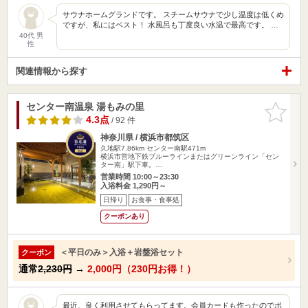
サウナホームグランドです。 スチームサウナで少し温度は低くめ
ですが、私にはベスト！ 水風呂も丁度良い水温で最高です。 …
40代 男
性
関連情報から探す
センター南温泉 湯もみの里
お気に入
りに追加
4.3点
/ 92 件
神奈川県 / 横浜市都筑区
久地駅7.86km
センター南駅471m
横浜市営地下鉄ブルーラインまたはグリーンライン「セン
ター南」駅下車。…
営業時間 10:00～23:30
入浴料金 1,290円～
日帰り
お食事・食事処
クーポンあり
＜平日のみ＞入浴＋岩盤浴セット
クーポン
通常
2,230円
→
2,000円（230円お得！）
最近、良く利用させてもらってます。会員カードも作ったのでポ