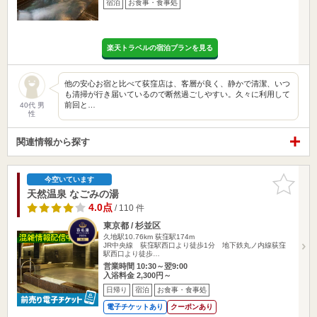
宿泊
お食事・食事処
楽天トラベルの宿泊プランを見る
他の安心お宿と比べて荻窪店は、客層が良く、静かで清潔、いつ
も清掃が行き届いているので断然過ごしやすい。久々に利用して
前回と…
40代 男
性
関連情報から探す
お気に入
今空いています
りに追加
天然温泉 なごみの湯
4.0点
/ 110 件
東京都 / 杉並区
久地駅10.76km
荻窪駅174m
JR中央線 荻窪駅西口より徒歩1分 地下鉄丸ノ内線荻窪
駅西口より徒歩…
営業時間 10:30～翌9:00
入浴料金 2,300円～
日帰り
宿泊
お食事・食事処
電子チケットあり
クーポンあり