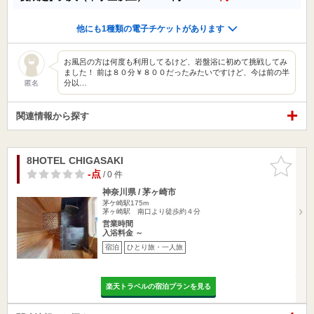
他にも1種類の電子チケットがあります
お風呂の方は何度も利用してるけど、岩盤浴に初めて挑戦してみ
ました！ 前は８０分￥８００だったみたいですけど、今は前の半
分以…
匿名
関連情報から探す
8HOTEL CHIGASAKI
お気に入
りに追加
-点
/ 0 件
神奈川県 / 茅ヶ崎市
茅ケ崎駅175m
茅ヶ崎駅 南口より徒歩約４分
営業時間
入浴料金 ～
宿泊
ひとり旅・一人旅
楽天トラベルの宿泊プランを見る