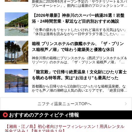
新横浜に2026年6月オープン予定の「サウナリゾート＆スパ
ブルーオーシャン」。館内には最新のプロジェクションマッ
ピングが多用され、まるで世界を旅しているかのような圧倒
的な“没入感（イマーシブ）”を体験できます。
【2026年最新】神奈川のスーパー銭湯26選！岩盤
浴・24時間営業・駅近など目的別おすすめ施設
「仕事の疲れをリセットしたいけれど遠出する元気はない」
今回は、そんな大注目の施設に一足先にお邪魔し、その全貌
「休日は漫画を読みながら一日中ダラダラ過ごしたい」
を見学させていただきました！
「子ども連れでも気兼ねなく、家事を忘れてリフレッシュし
たい」
サウナ室の中に咲き誇る桜、魚たちが泳ぐ水風呂、そしてバ
箱根 プリンスホテルの旗艦ホテル、「ザ・プリン
リのビーチを思わせる休憩スペース…。驚きの連続だった館
ス箱根芦ノ湖」で味わう建築美と優雅な休日
そんな「癒やされたい」という願いを叶えてくれるのが、神
内の様子をレポートします！
奈川県のスーパー銭湯。
神奈川県の箱根にプリンスホテル（西武プリンスホテルズ＆
神奈川県には、サウナや岩盤浴、一日中遊べるエンタメ施設
リゾーツ）のホテルは、「ザ・プリンス 箱根芦ノ湖」「芦
など、“非日常”を味わえるスーパー銭湯が数多く揃っていま
ノ湖畔 蛸川温泉 龍宮殿」「箱根湯の花プリンスホテル」
す。しかし、選択肢が多いからこそ「どの施設か迷ってしま
「箱根仙石原プリンスホテル」と4軒あり、今回ご紹介する
う」という人も多いはず。
「龍宮殿」で日帰り絶景温泉！文化財にひたり富士
「ザ・プリンス 箱根芦ノ湖」は、その中でもフラッグシッ
を眺める特等席。実は“お泊まり”も最高だった
プ（旗艦）に位置づけられる特別なホテルです。
そこで今回は、神奈川県内の人気施設26選を「安さ」「岩
盤浴・漫画の充実度」「景色の良さ」「高級感」「深夜営
首都圏から日帰りから1泊旅行にぴったりな箱根温泉郷。な
昭和の日本を代表する建築家の一人、村野藤吾が芦ノ湖の畔
業」「駅近」など、目的別に厳選して紹介します。
かでも芦ノ湖の湖畔は人気の高いエリアです。「絶景日帰り
に建てた桃源郷のようなホテルがここ。自家源泉の温泉や、
今の気分にぴったりの施設を見つけて、最高のリフレッシュ
温泉 龍宮殿本館」は、露天風呂から芦ノ湖と富士山の両方
こだわりぬいた食もあわせて、このホテルの魅力をレポート
時間を過ごす参考にしていただけますと幸いです。
が楽しめるまさに眺望自慢の日帰り温泉。
します。
ニフティ温泉ニュースTOPへ
そしてここは全24室の「箱根 芦ノ湖畔蛸川温泉 龍宮殿」と
───
して宿泊もできます。宿泊者は「龍宮殿本館」の営業時間に
提供元：株式会社西武・プリンスホテルズワールドワイド
おすすめのアクティビティ情報
加えて、朝6時からの宿泊者専用時間帯にも「龍宮殿本館」
【PR】
のお風呂が利用できます。
この記事はザ・プリンス 箱根芦ノ湖のPR記事です。
【湘南・江ノ島】初心者向けサーフィンレッスン！用具レンタル
今回は日帰り温泉としての「絶景日帰り温泉 龍宮殿本館
等全て込み！【海まで徒歩１分】
（以下、龍宮殿本館）」と、旅館としての「箱根 芦ノ湖畔