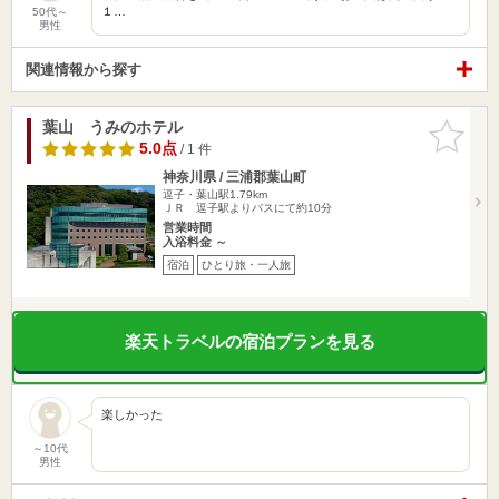
１…
50代～
男性
関連情報から探す
葉山 うみのホテル
お気に入
りに追加
5.0点
/ 1 件
神奈川県 / 三浦郡葉山町
逗子・葉山駅1.79km
ＪＲ 逗子駅よりバスにて約10分
営業時間
入浴料金 ～
宿泊
ひとり旅・一人旅
楽天トラベルの宿泊プランを見る
楽しかった
～10代
男性