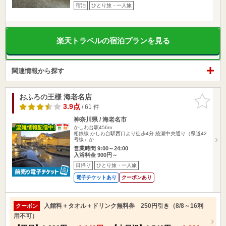
宿泊
ひとり旅・一人旅
楽天トラベルの宿泊プランを見る
関連情報から探す
おふろの王様 海老名店
お気に入
りに追加
3.9点
/ 61 件
神奈川県 / 海老名市
かしわ台駅456m
相鉄線 かしわ台駅西口より徒歩4分 綾瀬中央通り（県道42
号線）か…
営業時間 9:00～24:00
入浴料金 900円～
日帰り
ひとり旅・一人旅
電子チケットあり
クーポンあり
入館料＋タオル＋ドリンク無料券 250円引き（8/8～16利
クーポン
用不可）