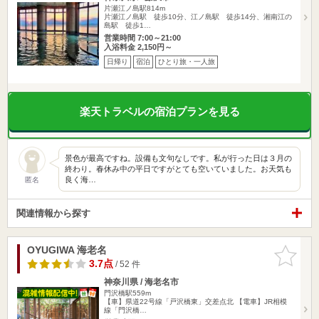
片瀬江ノ島駅814m
片瀬江ノ島駅 徒歩10分、江ノ島駅 徒歩14分、湘南江の
島駅 徒歩1…
営業時間 7:00～21:00
入浴料金 2,150円～
日帰り
宿泊
ひとり旅・一人旅
楽天トラベルの宿泊プランを見る
景色が最高ですね。設備も文句なしです。私が行った日は３月の
終わり。春休み中の平日ですがとても空いていました。お天気も
良く海…
匿名
関連情報から探す
OYUGIWA 海老名
お気に入
りに追加
3.7点
/ 52 件
神奈川県 / 海老名市
門沢橋駅559m
【車】県道22号線「戸沢橋東」交差点北 【電車】JR相模
線「門沢橋…