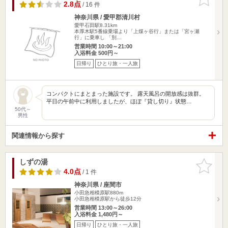
りに追加
2.8点
/ 16 件
神奈川県 / 愛甲郡清川村
愛甲石田駅8.31km
本厚木駅5番線乗場より「上煤ヶ谷行」または「宮ヶ瀬
行」に乗車し 「別…
営業時間 10:00～21:00
入浴料金 500円～
日帰り
ひとり旅・一人旅
コンパクトにまとまった施設です。 露天風呂の開放感は抜群。
平日の午前中に利用しましたが、ほぼ『貸し切り』状態…
50代～
男性
関連情報から探す
しずの湯
お気に入
りに追加
4.0点
/ 1 件
神奈川県 / 座間市
小田急相模原駅880m
小田急相模原駅から徒歩12分
営業時間 13:00～26:00
入浴料金 1,480円～
日帰り
ひとり旅・一人旅