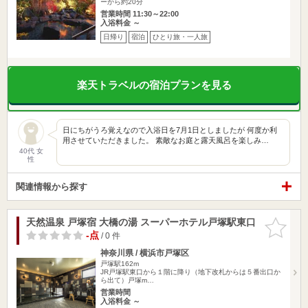
ーから約20分
営業時間 11:30～22:00
入浴料金 ～
日帰り
宿泊
ひとり旅・一人旅
楽天トラベルの宿泊プランを見る
日にちがうろ覚えなので入浴日を7月1日としましたが 何度か利
用させていただきました。 素敵なお庭と露天風呂を楽しみ…
40代 女
性
関連情報から探す
天然温泉 戸塚宿 大橋の湯 スーパーホテル戸塚駅東口
お気に入
りに追加
-点
/ 0 件
神奈川県 / 横浜市戸塚区
戸塚駅162m
JR戸塚駅東口から１階に降り（地下改札からは５番出口か
ら出て）戸塚m…
営業時間
入浴料金 ～