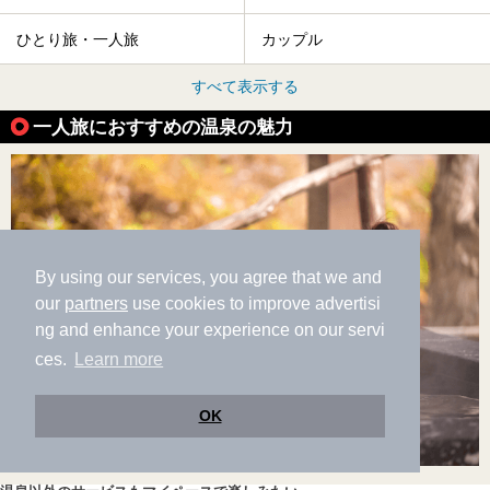
ひとり旅・一人旅
カップル
すべて表示する
一人旅におすすめの温泉の魅力
By using our services, you agree that we and
our
partners
use cookies to improve advertisi
ng and enhance your experience on our servi
ces.
Learn more
OK