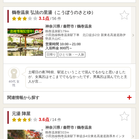
鶴巻温泉 弘法の里湯（こうぼうのさとゆ）
お気に入
りに追加
3.1点
/ 56 件
神奈川県 / 秦野市 / 鶴巻温泉
鶴巻温泉駅179m
小田急線鶴巻温泉駅下車 北口徒歩2分 新東名高速道路伊
勢原大山IC…
営業時間 10:00～21:00
入浴料金 800円～
日帰り
ひとり旅・一人旅
土曜日の夜7時前、駅近ということで混んでるかなと思いました
が、女風呂はそこまででもなかったです。男風呂は混んでたと主
人が言…
40代 女
性
関連情報から探す
元湯 陣屋
お気に入
りに追加
3.6点
/ 14 件
神奈川県 / 秦野市 / 鶴巻温泉
鶴巻温泉駅322m
小田急線鶴巻温泉駅下車徒歩4分東名高速道路厚木インタ