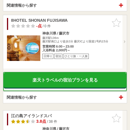
関連情報から探す
8HOTEL SHONAN FUJISAWA
お気に入
りに追加
-点
/ 0 件
神奈川県 / 藤沢市
藤沢駅136m
藤沢駅南口より徒歩2分 藤沢ICより国道1号約15分
営業時間 6:00～23:00
入浴料金 2,000円～
日帰り
宿泊
ひとり旅・一人旅
楽天トラベルの宿泊プランを見る
関連情報から探す
江の島アイランドスパ
お気に入
りに追加
3.8点
/ 38 件
神奈川県 / 藤沢市