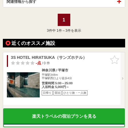
関連情報から探す
1
3
件中 1件～3件を表示
近くのオススメ施設
3S HOTEL HIRATSUKA（サンズホテル）
お気に入
りに追加
-点
/ 0 件
神奈川県 / 平塚市
平塚駅348m
平塚駅西口より徒歩4分
営業時間 5:00～25:00
入浴料金 5,000円～
日帰り
宿泊
ひとり旅・一人旅
楽天トラベルの宿泊プランを見る