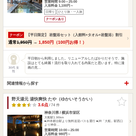
営業時間 9:00～25:00
入浴料金 1,100円～
日帰り
ひとり旅・一人旅
クーポンあり
【平日限定】 岩盤浴セット（入館料+タオル+岩盤浴）割引
クーポン
通常
1,950円
→
1,850円（100円お得！）
平日朝から利用しました。リニューアルしたばかりだそうで、施
設はとても綺麗！流行を取り入れてる内装だと思います。特に漫
画の充…
30代 女
性
関連情報から探す
野天湯元 湯快爽快 たや（ゆかいそうかい）
お気に入
りに追加
3.6点
/ 74 件
神奈川県 / 横浜市栄区
大船駅1.96km
■JR本郷台駅より無料送迎バスを運行 ■JR「大船」駅西口
より神奈…
営業時間 10:00～25:00
入浴料金 980円～