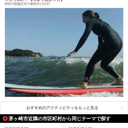
蛸川温泉 龍宮殿（以下、龍宮殿）」の両方の魅力をたっぷ
神奈川県藤沢市片瀬海岸1-13-27
りお伝えします！
ここは箱根神社、九頭龍神社、白龍神社、箱根元宮と箱根の
4つの神社に囲まれたパワースポットです。
───
提供元：株式会社西武・プリンスホテルズワールドワイド
【PR】
この記事は箱根 芦ノ湖畔蛸川温泉 龍宮殿のPR記事です。
おすすめのアクティビティをもっと見る
茅ヶ崎市近隣の市区町村から同じテーマで探す