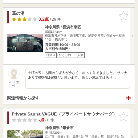
葛の湯
お気に入
りに追加
3.2点
/ 26 件
神奈川県 / 横浜市泉区
踊場駅738m
横浜市営地下鉄・踊場駅下車。踊場交番前の側道から徒歩
10分（横浜市北…
営業時間 10:00～24:00
入浴料金 550円～
日帰り
ひとり旅・一人旅
土曜の夜にも関わらず人が少なく、ゆっくりできました。 サウナ
ありで690円は破格だと思います。 新しい施設ではあり…
20代 女
性
関連情報から探す
Private Sauna VAGUE（プライベートサウナバーグ）
お気に入
りに追加
-点
/ 0 件
神奈川県 / 鎌倉市
長谷駅205m
江ノ電「長谷」駅 徒歩4分 JR「鎌倉」駅 徒歩18分 当