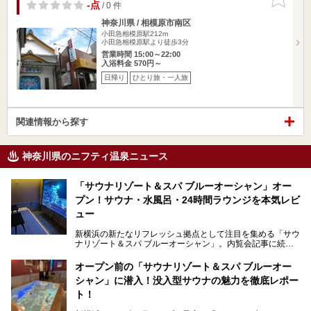
りに追加
-点
/ 0 件
神奈川県 / 相模原市南区
小田急相模原駅212m
小田急相模原駅より徒歩3分
営業時間 15:00～22:00
入浴料金 570円～
日帰り
ひとり旅・一人旅
関連情報から探す
神奈川県のニフティ温泉ニュース
「サウナリゾート＆スパ ブルーオーシャン」オー
プン！サウナ・水風呂・24時間ラウンジを本気レビ
ュー
新横浜の新たなリフレッシュ拠点として注目を集める「サウ
ナリゾート＆スパ ブルーオーシャン」。内覧会記事に続
き、今回は実際に体験してみたリアルな様子をレポートしま
す。サウナや水風呂の気持ちよさはもちろん、リラックスス
オープン前の「サウナリゾート＆スパ ブルーオー
ペースの過ごしやすさまで徹底チェック。新横浜エリアで日
シャン」に潜入！没入型サウナの魅力を徹底レポー
常の疲れをリセットしたい人、ライブやスポーツ観戦遠征組
は必見です。
ト！