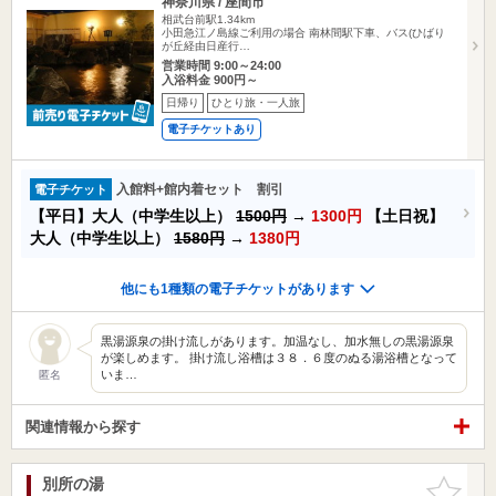
神奈川県 / 座間市
相武台前駅1.34km
小田急江ノ島線ご利用の場合 南林間駅下車、バス(ひばり
が丘経由日産行…
営業時間 9:00～24:00
入浴料金 900円～
日帰り
ひとり旅・一人旅
電子チケットあり
入館料+館内着セット 割引
電子チケット
【平日】大人（中学生以上）
1500円
→
1300円
【土日祝】
大人（中学生以上）
1580円
→
1380円
他にも1種類の電子チケットがあります
黒湯源泉の掛け流しがあります。加温なし、加水無しの黒湯源泉
が楽しめます。 掛け流し浴槽は３８．６度のぬる湯浴槽となって
いま…
匿名
関連情報から探す
別所の湯
お気に入