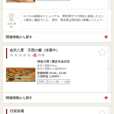
ローカル銭湯をリニューアル、男性用サウナ特化に改装したとい
う面白い施設でした。 受付、更衣室は現代的に綺麗にリニュー…
30代 男
性
関連情報から探す
金沢八景 天照の癒（休業中）
お気に入
りに追加
-点
/ 0 件
神奈川県 / 横浜市金沢区
金沢八景駅161m
金沢八景駅から徒歩約2分
営業時間 10:00～21:00
入浴料金 1,500円～
日帰り
ひとり旅・一人旅
関連情報から探す
日栄浴場
お気に入