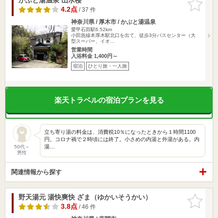
りに追加
4.2点
/ 37 件
神奈川県 / 厚木市 / かぶと湯温泉
愛甲石田駅6.52km
小田急線本厚木駅北口を出て、徒歩3分バスセンター（大
型スーパー、イオ…
営業時間
入浴料金 1,400円～
宿泊
ひとり旅・一人旅
楽天トラベルの宿泊プランを見る
立ち寄り湯の料金は、消費税10％になったときから１時間1100
円。コロナ禍で２時頃には終了。小さめの内湯と外湯がある。内
湯…
50代～
男性
関連情報から探す
野天湯元 湯快爽快 ざま（ゆかいそうかい）
お気に入
りに追加
3.8点
/ 46 件