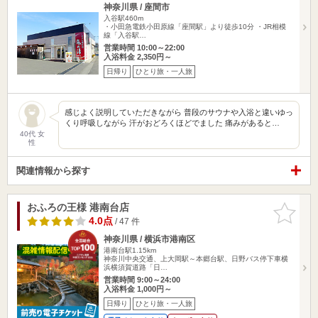
神奈川県 / 座間市
入谷駅460m
・小田急電鉄小田原線「座間駅」より徒歩10分 ・JR相模
線「入谷駅…
営業時間 10:00～22:00
入浴料金 2,350円～
日帰り
ひとり旅・一人旅
感じよく説明していただきながら 普段のサウナや入浴と違いゆっ
くり呼吸しながら 汗がおどろくほどでました 痛みがあると…
40代 女
性
関連情報から探す
おふろの王様 港南台店
お気に入
りに追加
4.0点
/ 47 件
神奈川県 / 横浜市港南区
港南台駅1.15km
神奈川中央交通、上大岡駅～本郷台駅、日野バス停下車横
浜横須賀道路「日…
営業時間 9:00～24:00
入浴料金 1,000円～
日帰り
ひとり旅・一人旅