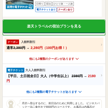
日帰り
宿泊
ひとり旅・一人旅
電子チケットあり
クーポンあり
楽天トラベルの宿泊プランを見る
入館料割引
クーポン
通常
2,380円
→
2,280円（100円お得！）
他にも2種類のクーポンがあります
大人入館料割引
電子チケット
【平日、土日祝全日】大人（中学生以上）
2380円
→
2180
円
他にも2種類の電子チケットがあります
丹沢へ登山するのに、前日泊のために利用しました。 ビジネスパ
ック一泊二食付きで9000円のコースです。 お風呂は内風呂が