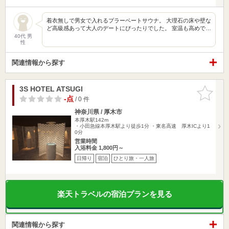
着衣無しで男女で入れるプラーベートサウナ。 大理石の床や壁な
ど高級感あって大人のデートにぴったりでした。 室温も高めで…
40代 男
性
関連情報から探す
3S HOTEL ATSUGI
お気に入
りに追加
-点
/ 0 件
神奈川県 / 厚木市
本厚木駅142m
・小田急線本厚木駅より徒歩1分 ・東名高速 厚木ICより1
0分
営業時間
入浴料金 1,800円～
日帰り
宿泊
ひとり旅・一人旅
楽天トラベルの宿泊プランを見る
関連情報から探す