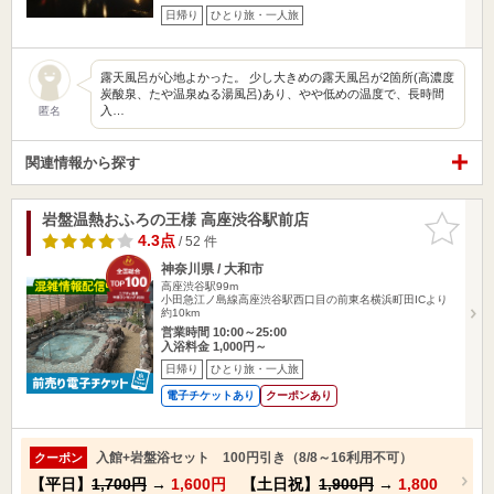
日帰り
ひとり旅・一人旅
露天風呂が心地よかった。 少し大きめの露天風呂が2箇所(高濃度
炭酸泉、たや温泉ぬる湯風呂)あり、やや低めの温度で、長時間
入…
匿名
関連情報から探す
岩盤温熱おふろの王様 高座渋谷駅前店
お気に入
りに追加
4.3点
/ 52 件
神奈川県 / 大和市
高座渋谷駅99m
小田急江ノ島線高座渋谷駅西口目の前東名横浜町田ICより
約10km
営業時間 10:00～25:00
入浴料金 1,000円～
日帰り
ひとり旅・一人旅
電子チケットあり
クーポンあり
入館+岩盤浴セット 100円引き（8/8～16利用不可）
クーポン
【平日】
1,700円
→
1,600円
【土日祝】
1,900円
→
1,800