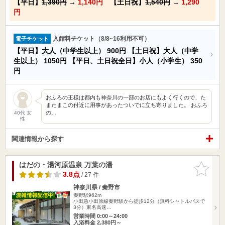
【平日】
1,390円
→
1,140円
【土日祝】
1,540円
→
1,290
円
入館料チケット（8/8~16利用不可）
電子チケット
【平日】大人（中学生以上）
900円
【土日祝】大人（中学
生以上）
1050円
【平日、土日祝全日】小人（小学生）
350
円
おふろの王様は都内も神奈川の一部のお店にもよく行くので、た
またまこの付近に用事があったついでに立ち寄りました。 おふろ
の…
40代 女
性
関連情報から探す
はだの・湯河原温泉 万葉の湯
お気に入
りに追加
3.8点
/ 27 件
神奈川県 / 秦野市
秦野駅962m
小田急小田原線秦野駅から徒歩12分（無料シャトルバスで
3分）東名高速…
営業時間 0:00～24:00
入浴料金 2,380円～