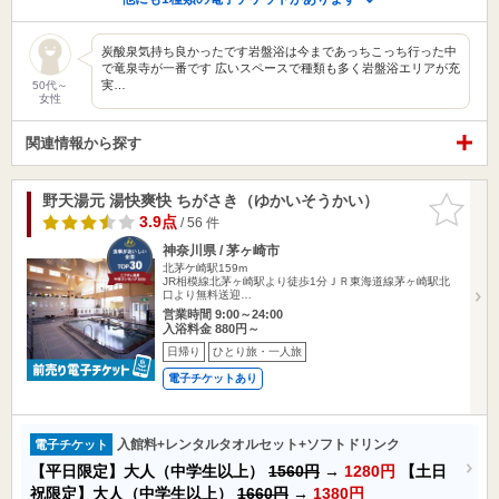
炭酸泉気持ち良かったです岩盤浴は今まであっちこっち行った中
で竜泉寺が一番です 広いスペースで種類も多く岩盤浴エリアが充
実…
50代～
女性
関連情報から探す
野天湯元 湯快爽快 ちがさき（ゆかいそうかい）
お気に入
りに追加
3.9点
/ 56 件
神奈川県 / 茅ヶ崎市
北茅ケ崎駅159m
JR相模線北茅ヶ崎駅より徒歩1分ＪＲ東海道線茅ヶ崎駅北
口より無料送迎…
営業時間 9:00～24:00
入浴料金 880円～
日帰り
ひとり旅・一人旅
電子チケットあり
入館料+レンタルタオルセット+ソフトドリンク
電子チケット
【平日限定】大人（中学生以上）
1560円
→
1280円
【土日
祝限定】大人（中学生以上）
1660円
→
1380円