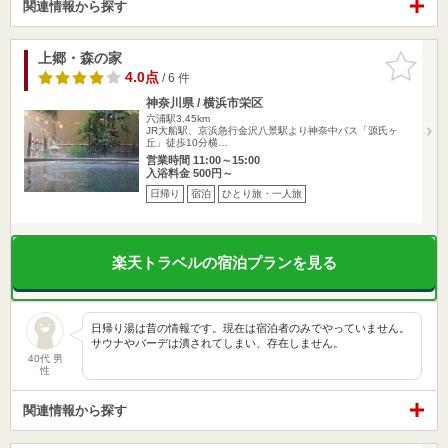
関連情報から探す
上郷・森の家
お気に入
りに追加
4.0点
/ 6 件
神奈川県 / 横浜市栄区
六浦駅3.45km
JR大船駅、京浜急行金沢八景駅より神奈中バス「源氏ヶ
丘」徒歩10分横…
営業時間 11:00～15:00
入浴料金 500円～
日帰り
宿泊
ひとり旅・一人旅
楽天トラベルの宿泊プランを見る
日帰り湯は昔の情報です。現在は宿泊者のみでやっていません。
サウナやバーデは潰されてしまい、存在しません。
40代 男
性
関連情報から探す