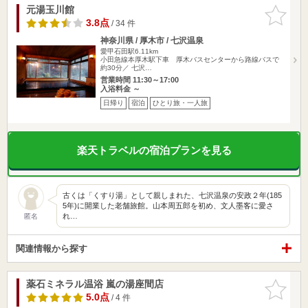
元湯玉川館
お気に入
りに追加
3.8点
/ 34 件
神奈川県 / 厚木市 / 七沢温泉
愛甲石田駅6.11km
小田急線本厚木駅下車 厚木バスセンターから路線バスで
約30分／ 七沢…
営業時間 11:30～17:00
入浴料金 ～
日帰り
宿泊
ひとり旅・一人旅
楽天トラベルの宿泊プランを見る
古くは「くすり湯」として親しまれた、七沢温泉の安政２年(185
5年)に開業した老舗旅館。山本周五郎を初め、文人墨客に愛さ
れ…
匿名
関連情報から探す
薬石ミネラル温浴 嵐の湯座間店
お気に入
りに追加
5.0点
/ 4 件