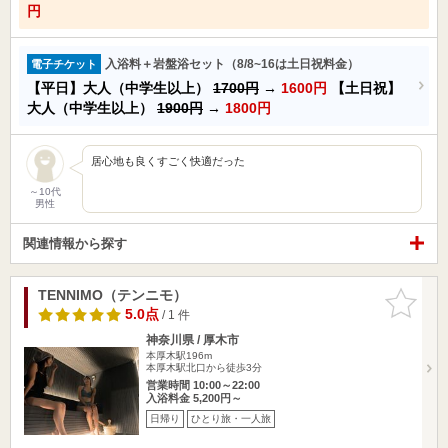
円
入浴料＋岩盤浴セット（8/8~16は土日祝料金）
電子チケット
【平日】大人（中学生以上）
1700円
→
1600円
【土日祝】
大人（中学生以上）
1900円
→
1800円
居心地も良くすごく快適だった
～10代
男性
関連情報から探す
TENNIMO（テンニモ）
お気に入
りに追加
5.0点
/ 1 件
神奈川県 / 厚木市
本厚木駅196m
本厚木駅北口から徒歩3分
営業時間 10:00～22:00
入浴料金 5,200円～
日帰り
ひとり旅・一人旅