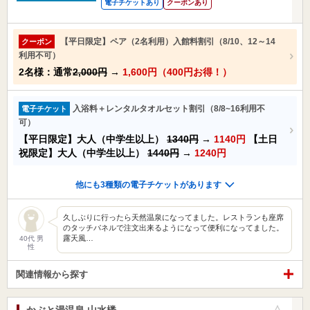
電子チケットあり
クーポンあり
【平日限定】ペア（2名利用）入館料割引（8/10、12～14
クーポン
利用不可）
2名様：通常
2,000円
→
1,600円（400円お得！）
入浴料＋レンタルタオルセット割引（8/8~16利用不
電子チケット
可）
【平日限定】大人（中学生以上）
1340円
→
1140円
【土日
祝限定】大人（中学生以上）
1440円
→
1240円
他にも3種類の電子チケットがあります
久しぶりに行ったら天然温泉になってました。レストランも座席
のタッチパネルで注文出来るようになって便利になってました。
露天風…
40代 男
性
関連情報から探す
かぶと湯温泉 山水楼
お気に入