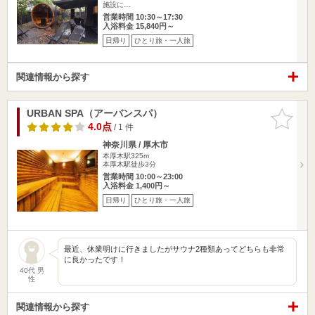
施設に…
営業時間 10:30～17:30
入浴料金 15,840円～
日帰り
ひとり旅・一人旅
関連情報から探す
URBAN SPA（アーバンスパ）
お気に入
りに追加
4.0点
/ 1 件
神奈川県 / 厚木市
本厚木駅325m
本厚木駅徒歩3分
営業時間 10:00～23:00
入浴料金 1,400円～
日帰り
ひとり旅・一人旅
最近、休業明けに行きましたがサウナ2種類あってどちらも非常
に良かったです！
40代 男
性
関連情報から探す