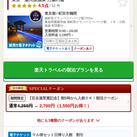
りに追加
4.5点
/ 32 件
東京都 / 町田市鶴間
南町田グランベリーパーク駅752m
東急田園都市線 南町田グランベリーパーク駅、ＪＲ・小田
急線 町田駅か…
営業時間 0:00～24:00
入浴料金 1,190円～
日帰り
宿泊
冷え性
電子チケットあり
クーポンあり
楽天トラベルの宿泊プランを見る
【百名湯受賞記念】朝5時から入館ＯＫ！朝活クーポン
期間限定
通常
4,250円
→
2,700円（1,550円お得！）
他にも3種類のクーポンがあります
マル得セット日帰り入館 割引
電子チケット