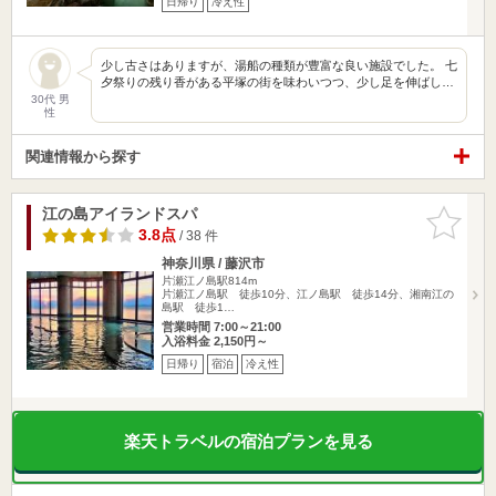
日帰り
冷え性
少し古さはありますが、湯船の種類が豊富な良い施設でした。 七
夕祭りの残り香がある平塚の街を味わいつつ、少し足を伸ばし…
30代 男
性
関連情報から探す
江の島アイランドスパ
お気に入
りに追加
3.8点
/ 38 件
神奈川県 / 藤沢市
片瀬江ノ島駅814m
片瀬江ノ島駅 徒歩10分、江ノ島駅 徒歩14分、湘南江の
島駅 徒歩1…
営業時間 7:00～21:00
入浴料金 2,150円～
日帰り
宿泊
冷え性
楽天トラベルの宿泊プランを見る