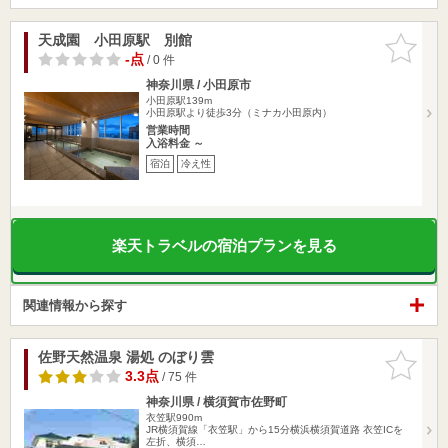
天成園 小田原駅 別館
お気に入
りに追加
-点
/ 0 件
神奈川県 / 小田原市
小田原駅139m
小田原駅より徒歩3分（ミナカ小田原内）
営業時間
入浴料金 ～
宿泊
冷え性
楽天トラベルの宿泊プランを見る
関連情報から探す
佐野天然温泉 湯処 のぼり雲
お気に入
りに追加
3.3点
/ 75 件
神奈川県 / 横須賀市佐野町
衣笠駅990m
JR横須賀線「衣笠駅」から15分横浜横須賀道路 衣笠ICを
左折、横須…