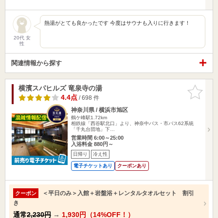
熱湯がとても良かったです 今度はサウナも入りに行きます！
20代 女
性
関連情報から探す
横濱スパヒルズ 竜泉寺の湯
お気に入
りに追加
4.4点
/ 698 件
神奈川県 / 横浜市旭区
鶴ケ峰駅1.72km
相鉄線「西谷駅北口」より、神奈中バス・市バス62系統
「千丸台団地」下…
営業時間 6:00～25:00
入浴料金 880円～
日帰り
冷え性
電子チケットあり
クーポンあり
＜平日のみ＞入館＋岩盤浴＋レンタルタオルセット 割引
クーポン
き
通常
2,230円
→
1,930円（14%OFF！）