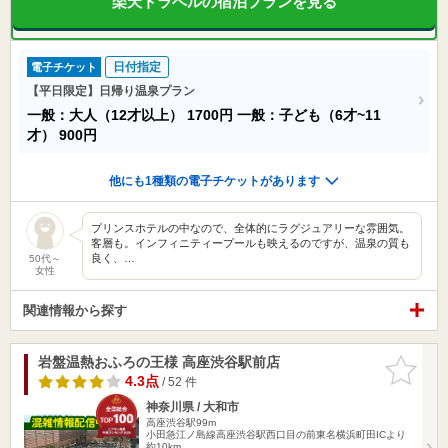
楽天トラベルの宿泊プランを見る
日付指定
電子チケット
【平日限定】日帰り温泉プラン
一般：大人（12才以上）
1700円
一般：子ども（6才~11
才）
900円
他にも1種類の電子チケットがあります
プリンスホテルの中なので、全体的にラグジュアリーな雰囲気。
客層も。インフィニティープールも映えるのですが、温泉の質も
良く、…
50代～
女性
関連情報から探す
岩盤温熱おふろの王様 高座渋谷駅前店
お気に入
りに追加
4.3点
/ 52 件
神奈川県 / 大和市
高座渋谷駅99m
小田急江ノ島線高座渋谷駅西口目の前東名横浜町田ICより
約10km