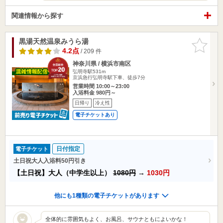
関連情報から探す
黒湯天然温泉みうら湯
お気に入
りに追加
4.2点
/ 209 件
神奈川県 / 横浜市南区
弘明寺駅531m
京浜急行弘明寺駅下車、徒歩7分
営業時間 10:00～23:00
入浴料金 980円～
日帰り
冷え性
電子チケットあり
日付指定
電子チケット
土日祝大人入浴料50円引き
【土日祝】大人（中学生以上）
1080円
→
1030円
他にも1種類の電子チケットがあります
全体的に雰囲気もよく、お風呂、サウナともによいかな！