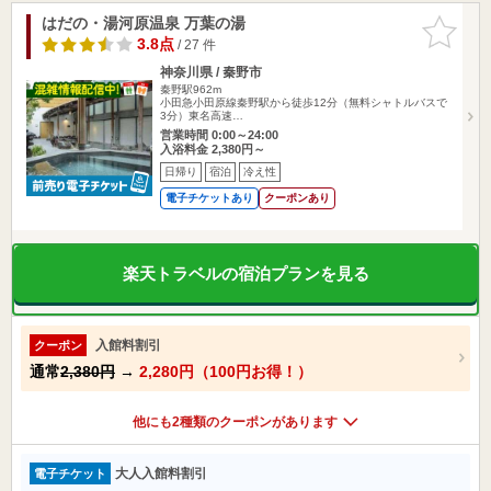
はだの・湯河原温泉 万葉の湯
お気に入
りに追加
3.8点
/ 27 件
神奈川県 / 秦野市
秦野駅962m
小田急小田原線秦野駅から徒歩12分（無料シャトルバスで
3分）東名高速…
営業時間 0:00～24:00
入浴料金 2,380円～
日帰り
宿泊
冷え性
電子チケットあり
クーポンあり
楽天トラベルの宿泊プランを見る
入館料割引
クーポン
通常
2,380円
→
2,280円（100円お得！）
他にも2種類のクーポンがあります
大人入館料割引
電子チケット