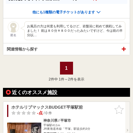
他にも1種類の電子チケットがあります
お風呂の方は何度も利用してるけど、岩盤浴に初めて挑戦してみ
ました！ 前は８０分￥８００だったみたいですけど、今は前の半
分以…
匿名
関連情報から探す
1
2
件中 1件～2件を表示
近くのオススメ施設
ホテルリブマックスBUDGET平塚駅前
お気に入
りに追加
-点
/ 0 件
神奈川県 / 平塚市
平塚駅411m
JR東海道本線「平塚」駅徒歩約3分