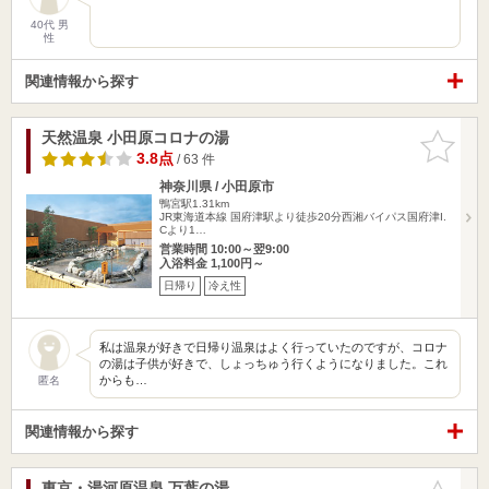
40代 男
性
関連情報から探す
天然温泉 小田原コロナの湯
お気に入
りに追加
3.8点
/ 63 件
神奈川県 / 小田原市
鴨宮駅1.31km
JR東海道本線 国府津駅より徒歩20分西湘バイパス国府津I.
Cより1…
営業時間 10:00～翌9:00
入浴料金 1,100円～
日帰り
冷え性
私は温泉が好きで日帰り温泉はよく行っていたのですが、コロナ
の湯は子供が好きで、しょっちゅう行くようになりました。これ
からも…
匿名
関連情報から探す
東京・湯河原温泉 万葉の湯
お気に入