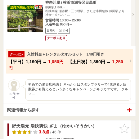
神奈川県 / 横浜市瀬谷区目黒町
鶴間駅1.86km
相鉄本線 瀬谷駅・三ッ境駅、または小田急線 鶴間駅より
神奈中央バス・…
営業時間 10:00～25:00
入浴料金 850円～
日帰り
冷え性
クーポンあり
入館料金＋レンタルタオルセット 140円引き
クーポン
【平日】
1,190円
→
1,050円
【土日祝】
1,390円
→
1,250
円
初めての瀬谷店来訪！ きっかけはスタンプラリーで4店巡ると回
数券がも貰えるという多くなキャンペーンがキッカケです。 クル
マ…
30代 女
性
関連情報から探す
野天湯元 湯快爽快 ざま（ゆかいそうかい）
お気に入
りに追加
3.8点
/ 46 件