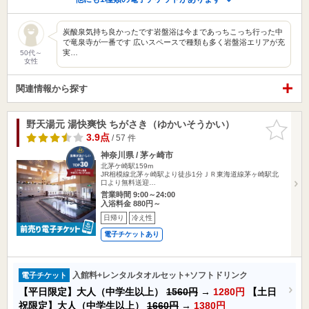
炭酸泉気持ち良かったです岩盤浴は今まであっちこっち行った中
で竜泉寺が一番です 広いスペースで種類も多く岩盤浴エリアが充
実…
50代～
女性
関連情報から探す
野天湯元 湯快爽快 ちがさき（ゆかいそうかい）
お気に入
りに追加
3.9点
/ 57 件
神奈川県 / 茅ヶ崎市
北茅ケ崎駅159m
JR相模線北茅ヶ崎駅より徒歩1分ＪＲ東海道線茅ヶ崎駅北
口より無料送迎…
営業時間 9:00～24:00
入浴料金 880円～
日帰り
冷え性
電子チケットあり
入館料+レンタルタオルセット+ソフトドリンク
電子チケット
【平日限定】大人（中学生以上）
1560円
→
1280円
【土日
祝限定】大人（中学生以上）
1660円
→
1380円