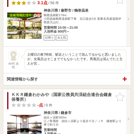
りに追加
3.1点
/ 56 件
神奈川県 / 秦野市 / 鶴巻温泉
鶴巻温泉駅179m
小田急線鶴巻温泉駅下車 北口徒歩2分 新東名高速道路伊
勢原大山IC…
営業時間 10:00～21:00
入浴料金 800円～
日帰り
冷え性
土曜日の夜7時前、駅近ということで混んでるかなと思いました
が、女風呂はそこまででもなかったです。男風呂は混んでたと主
人が言…
40代 女
性
関連情報から探す
ＫＫＲ鎌倉わかみや（国家公務員共済組合連合会鎌倉
お気に入
保養所）
りに追加
-点
/ 0 件
神奈川県 / 鎌倉市
由比ヶ浜駅300m
江ノ島電鉄 由比ヶ浜駅より徒歩５分／ＪＲ 鎌倉駅より
車で約５分
営業時間
入浴料金 ～