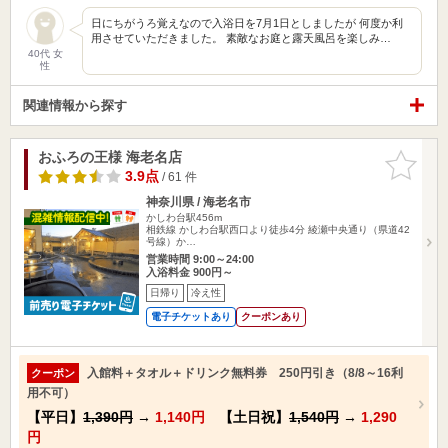
日にちがうろ覚えなので入浴日を7月1日としましたが 何度か利
用させていただきました。 素敵なお庭と露天風呂を楽しみ…
40代 女
性
関連情報から探す
おふろの王様 海老名店
お気に入
りに追加
3.9点
/ 61 件
神奈川県 / 海老名市
かしわ台駅456m
相鉄線 かしわ台駅西口より徒歩4分 綾瀬中央通り（県道42
号線）か…
営業時間 9:00～24:00
入浴料金 900円～
日帰り
冷え性
電子チケットあり
クーポンあり
入館料＋タオル＋ドリンク無料券 250円引き（8/8～16利
クーポン
用不可）
【平日】
1,390円
→
1,140円
【土日祝】
1,540円
→
1,290
円