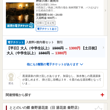
神奈川県 / 座間市
相武台前駅1.34km
小田急江ノ島線ご利用の場合 南林間駅下車、バス(ひばり
が丘経由日産行…
営業時間 9:00～24:00
入浴料金 900円～
日帰り
冷え性
電子チケットあり
入館料+館内着セット 割引
電子チケット
【平日】大人（中学生以上）
1500円
→
1300円
【土日祝】
大人（中学生以上）
1580円
→
1380円
他にも1種類の電子チケットがあります
黒湯源泉の掛け流しがあります。加温なし、加水無しの黒湯源泉
が楽しめます。 掛け流し浴槽は３８．６度のぬる湯浴槽となって
いま…
匿名
関連情報から探す
ととのいの郷 秦野湯花楽（旧 湯花楽 秦野店）
お気に入