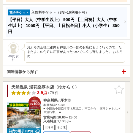
入館料チケット（8/8~16利用不可）
電子チケット
【平日】大人（中学生以上）
900円
【土日祝】大人（中学
生以上）
1050円
【平日、土日祝全日】小人（小学生）
350
円
おふろの王様は都内も神奈川の一部のお店にもよく行くので、た
またまこの付近に用事があったついでに立ち寄りました。 おふろ
の…
40代 女
性
関連情報から探す
天然温泉 湯花楽厚木店（ゆからく）
お気に入
りに追加
3.9点
/ 79 件
神奈川県 / 厚木市
本厚木駅2.52km
■ 小田急小田原本厚木駅北口、南口から 無料シャトルバ
ス運行中。 ■…
営業時間 10:00～25:00
入浴料金 1,188円～
日帰り
冷え性