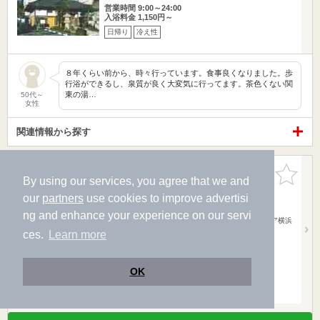
営業時間 9:00～24:00
入浴料金 1,150円～
日帰り
冷え性
８年くらい前から、時々行っています。食事良くなりました。歩
行浴ができるし、泉質が良く大変気に行ってます。茶色くない関
東の湯…
50代～
女性
関連情報から探す
横浜みなとみらい 万葉倶楽部
お気に入
りに追加
By using our services, you agree that we and
3.7点
/ 207 件
our
partners
use cookies to improve advertisi
神奈川県 / 横浜市中区
みなとみらい駅529m
ng and enhance your experience on our servi
みなとみらい線 みなとみらい駅、クイーンズスクエア横浜
より徒歩5分首…
ces.
Learn more
営業時間 0:00～24:00
入浴料金 2,000円～
日帰り
宿泊
冷え性
OK
電子チケットあり
クーポンあり