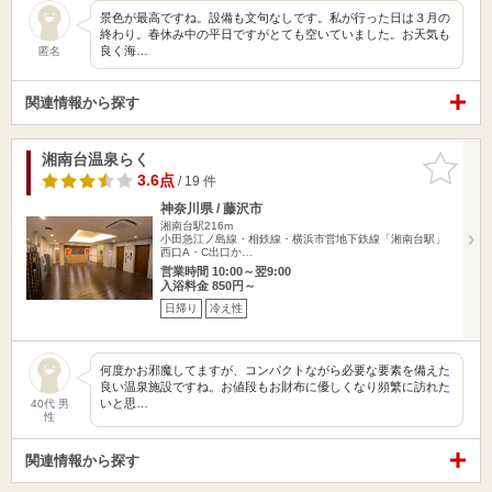
景色が最高ですね。設備も文句なしです。私が行った日は３月の
終わり。春休み中の平日ですがとても空いていました。お天気も
良く海…
匿名
関連情報から探す
湘南台温泉らく
お気に入
りに追加
3.6点
/ 19 件
神奈川県 / 藤沢市
湘南台駅216m
小田急江ノ島線・相鉄線・横浜市営地下鉄線「湘南台駅」
西口A・C出口か…
営業時間 10:00～翌9:00
入浴料金 850円～
日帰り
冷え性
何度かお邪魔してますが、コンパクトながら必要な要素を備えた
良い温泉施設ですね。お値段もお財布に優しくなり頻繁に訪れた
いと思…
40代 男
性
関連情報から探す