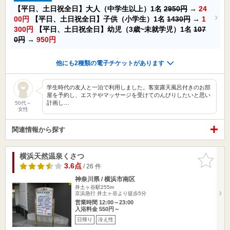
【平日、土日祝全日】大人（中学生以上）1名
2950円
→
24
00円
【平日、土日祝全日】子供（小学生）1名
1430円
→
1
300円
【平日、土日祝全日】幼児（3歳~未就学児）1名
107
0円
→
950円
他にも2種類の電子チケットがあります
学生時代の友人と一泊で利用しました。客室露天風呂付きのお部
屋を予約し、エステやマッサージを受けてのんびりしたいと思い
計画し…
50代～
女性
関連情報から探す
横浜天然温泉くさつ
お気に入
りに追加
3.6点
/ 26 件
神奈川県 / 横浜市南区
井土ヶ谷駅255m
京浜急行 井土ヶ谷より徒歩5分
営業時間 12:00～23:00
入浴料金 550円～
日帰り
冷え性