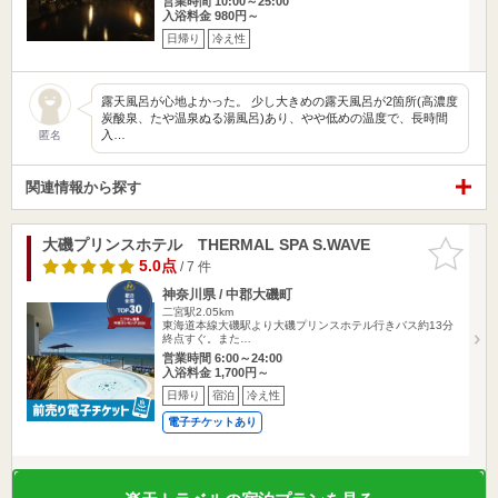
営業時間 10:00～25:00
入浴料金 980円～
日帰り
冷え性
露天風呂が心地よかった。 少し大きめの露天風呂が2箇所(高濃度
炭酸泉、たや温泉ぬる湯風呂)あり、やや低めの温度で、長時間
入…
匿名
関連情報から探す
大磯プリンスホテル THERMAL SPA S.WAVE
お気に入
りに追加
5.0点
/ 7 件
神奈川県 / 中郡大磯町
二宮駅2.05km
東海道本線大磯駅より大磯プリンスホテル行きバス約13分
終点すぐ。また…
営業時間 6:00～24:00
入浴料金 1,700円～
日帰り
宿泊
冷え性
電子チケットあり