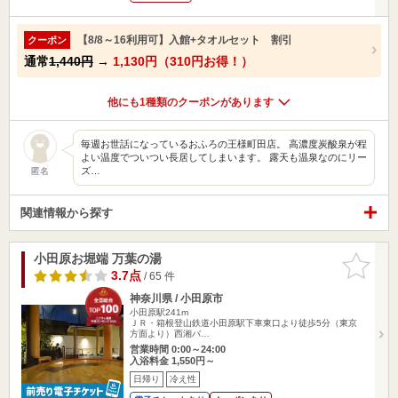
【8/8～16利用可】入館+タオルセット 割引
クーポン
通常
1,440円
→
1,130円（310円お得！）
他にも1種類のクーポンがあります
毎週お世話になっているおふろの王様町田店。 高濃度炭酸泉が程
よい温度でついつい長居してしまいます。 露天も温泉なのにリー
ズ…
匿名
関連情報から探す
小田原お堀端 万葉の湯
お気に入
りに追加
3.7点
/ 65 件
神奈川県 / 小田原市
小田原駅241m
ＪＲ・箱根登山鉄道小田原駅下車東口より徒歩5分（東京
方面より）西湘バ…
営業時間 0:00～24:00
入浴料金 1,550円～
日帰り
冷え性