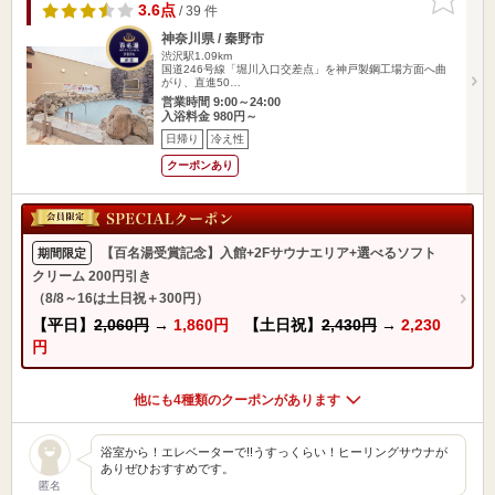
りに追加
3.6点
/ 39 件
神奈川県 / 秦野市
渋沢駅1.09km
国道246号線「堀川入口交差点」を神戸製鋼工場方面へ曲
がり、直進50…
営業時間 9:00～24:00
入浴料金 980円～
日帰り
冷え性
クーポンあり
【百名湯受賞記念】入館+2Fサウナエリア+選べるソフト
期間限定
クリーム 200円引き
（8/8～16は土日祝＋300円）
【平日】
2,060円
→
1,860円
【土日祝】
2,430円
→
2,230
円
他にも4種類のクーポンがあります
浴室から！エレベーターで!!うすっくらい！ヒーリングサウナが
ありぜひおすすめです。
匿名