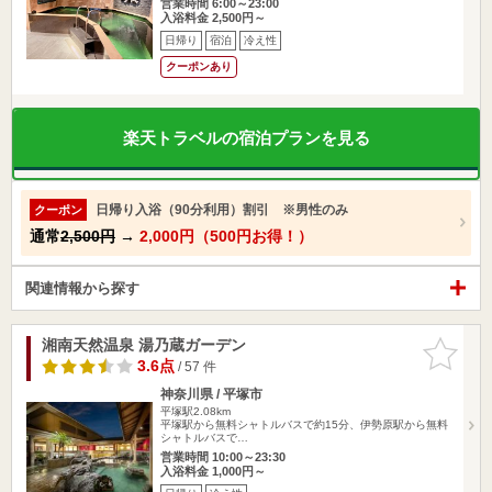
営業時間 6:00～23:00
入浴料金 2,500円～
日帰り
宿泊
冷え性
クーポンあり
楽天トラベルの宿泊プランを見る
日帰り入浴（90分利用）割引 ※男性のみ
クーポン
通常
2,500円
→
2,000円（500円お得！）
関連情報から探す
湘南天然温泉 湯乃蔵ガーデン
お気に入
りに追加
3.6点
/ 57 件
神奈川県 / 平塚市
平塚駅2.08km
平塚駅から無料シャトルバスで約15分、伊勢原駅から無料
シャトルバスで…
営業時間 10:00～23:30
入浴料金 1,000円～