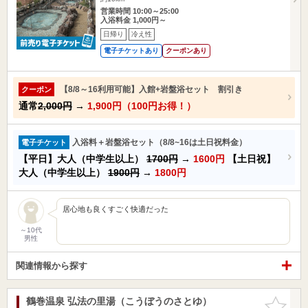
営業時間 10:00～25:00
入浴料金 1,000円～
日帰り
冷え性
電子チケットあり
クーポンあり
【8/8～16利用可能】入館+岩盤浴セット 割引き
クーポン
通常
2,000円
→
1,900円（100円お得！）
入浴料＋岩盤浴セット（8/8~16は土日祝料金）
電子チケット
【平日】大人（中学生以上）
1700円
→
1600円
【土日祝】
大人（中学生以上）
1900円
→
1800円
居心地も良くすごく快適だった
～10代
男性
関連情報から探す
鶴巻温泉 弘法の里湯（こうぼうのさとゆ）
お気に入