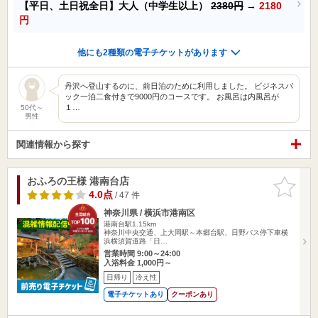
【平日、土日祝全日】大人（中学生以上）
2380円
→
2180
円
他にも2種類の電子チケットがあります
丹沢へ登山するのに、前日泊のために利用しました。 ビジネスパ
ック一泊二食付きで9000円のコースです。 お風呂は内風呂が
１…
50代～
男性
関連情報から探す
おふろの王様 港南台店
お気に入
りに追加
4.0点
/ 47 件
神奈川県 / 横浜市港南区
港南台駅1.15km
神奈川中央交通、上大岡駅～本郷台駅、日野バス停下車横
浜横須賀道路「日…
営業時間 9:00～24:00
入浴料金 1,000円～
日帰り
冷え性
電子チケットあり
クーポンあり