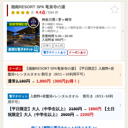
湘南RESORT SPA 竜泉寺の湯
お気に入
りに追加
4.4点
/ 594 件
神奈川県 / 茅ヶ崎市
茅ケ崎駅2.39km
茅ヶ崎駅・平塚駅より無料送迎バス運行中新湘南バイパス
茅ヶ崎西ICよ…
営業時間 5:00～26:00
入浴料金 880円～
日帰り
冷え性
電子チケットあり
クーポンあり
【湘南RESORT SPA竜泉寺の湯】【平日限定】入館料+岩
クーポン
盤浴+レンタルタオル 割引き（8/11～16利用不可）
通常
2,180円
→
1,880円（300円お得！）
入館料+岩盤浴+レンタルタオル 割引き（8/11~16利
電子チケット
用不可）
【平日限定】大人（中学生以上）
2180円
→
1880円
【土日
祝限定】大人（中学生以上）
2500円
→
2200円
他にも1種類の電子チケットがあります