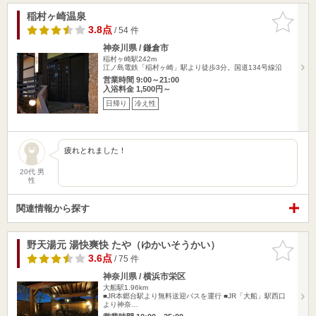
稲村ヶ崎温泉
お気に入
りに追加
3.8点
/ 54 件
神奈川県 / 鎌倉市
稲村ヶ崎駅242m
江ノ島電鉄「稲村ヶ崎」駅より徒歩3分。国道134号線沿
営業時間 9:00～21:00
入浴料金 1,500円～
日帰り
冷え性
疲れとれました！
20代 男
性
関連情報から探す
野天湯元 湯快爽快 たや（ゆかいそうかい）
お気に入
りに追加
3.6点
/ 75 件
神奈川県 / 横浜市栄区
大船駅1.96km
■JR本郷台駅より無料送迎バスを運行 ■JR「大船」駅西口
より神奈…