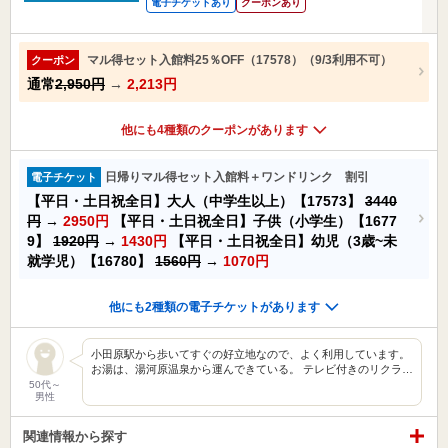
電子チケットあり
クーポンあり
マル得セット入館料25％OFF（17578）（9/3利用不可）
クーポン
通常
2,950円
→
2,213円
他にも4種類のクーポンがあります
日帰りマル得セット入館料＋ワンドリンク 割引
電子チケット
【平日・土日祝全日】大人（中学生以上）【17573】
3440
円
→
2950円
【平日・土日祝全日】子供（小学生）【1677
9】
1920円
→
1430円
【平日・土日祝全日】幼児（3歳~未
就学児）【16780】
1560円
→
1070円
他にも2種類の電子チケットがあります
小田原駅から歩いてすぐの好立地なので、よく利用しています。
お湯は、湯河原温泉から運んできている。 テレビ付きのリクラ…
50代～
男性
関連情報から探す