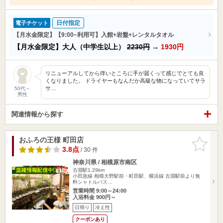
日付指定
電子チケット
【月水金限定】【9:00~利用可】入館+岩盤+レンタルタオル
【月水金限定】大人（中学生以上）
2230円
→
1930円
リニューアルしてから痒いところに手が届くって感じでとても良
くなりました。 ドライヤーもなんだか高級な物になっていてサラ
サ…
50代～
男性
関連情報から探す
おふろの王様 町田店
お気に入
りに追加
3.8点
/ 30 件
神奈川県 / 相模原市南区
古淵駅1.29km
小田急線 相模大野駅前・町田駅、横浜線 古淵駅前より無
料シャトルバス…
営業時間 9:00～24:00
入浴料金 900円～
日帰り
冷え性
クーポンあり