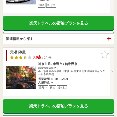
宿泊
冷え性
楽天トラベルの宿泊プランを見る
関連情報から探す
元湯 陣屋
お気に入
りに追加
3.6点
/ 14 件
神奈川県 / 秦野市 / 鶴巻温泉
鶴巻温泉駅322m
小田急線鶴巻温泉駅下車徒歩4分東名高速道路厚木インタ
ーから約20分
営業時間 11:30～22:00
入浴料金 ～
日帰り
宿泊
冷え性
楽天トラベルの宿泊プランを見る