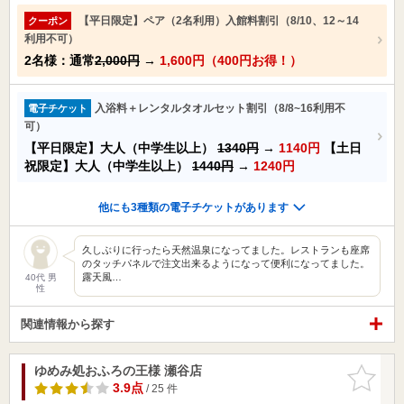
【平日限定】ペア（2名利用）入館料割引（8/10、12～14
クーポン
利用不可）
2名様：通常
2,000円
→
1,600円（400円お得！）
入浴料＋レンタルタオルセット割引（8/8~16利用不
電子チケット
可）
【平日限定】大人（中学生以上）
1340円
→
1140円
【土日
祝限定】大人（中学生以上）
1440円
→
1240円
他にも3種類の電子チケットがあります
久しぶりに行ったら天然温泉になってました。レストランも座席
のタッチパネルで注文出来るようになって便利になってました。
露天風…
40代 男
性
関連情報から探す
ゆめみ処おふろの王様 瀬谷店
お気に入
りに追加
3.9点
/ 25 件