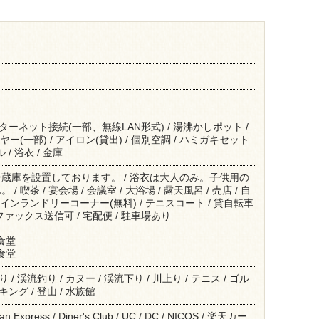
インターネット接続(一部、無線LAN形式) / 湯沸かしポット /
ヤー(一部) / アイロン(貸出) / 個別空調 / ハミガキセット
 / 浴衣 / 金庫
蔵庫を設置しております。 / 浴衣は大人のみ。子供用の
 喫茶 / 宴会場 / 会議室 / 大浴場 / 露天風呂 / 売店 / 自
コインランドリーコーナー(無料) / テニスコート / 貸自転車
/ ファックス送信可 / 宅配便 / 駐車場あり
 食堂
 食堂
り / 渓流釣り / カヌー / 渓流下り / 川上り / テニス / ゴル
キング / 登山 / 水族館
can Express / Diner's Club / UC / DC / NICOS / 楽天カー