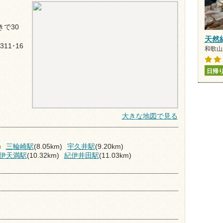
で30
天然
11･16
和歌山県
日帰
大きな地図で見る
)
三輪崎駅
(8.05km)
宇久井駅
(9.20km)
伊天満駅
(10.32km)
紀伊井田駅
(11.03km)