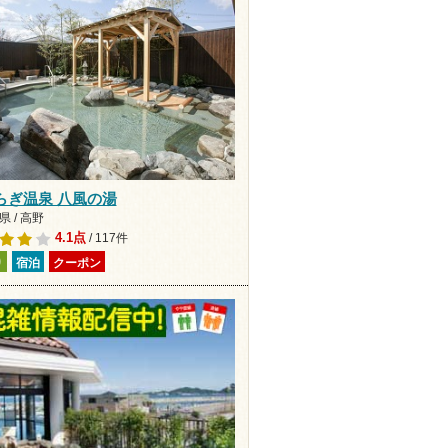
らぎ温泉 八風の湯
 / 高野
4.1点
/ 117件
り
宿泊
クーポン