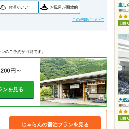
癒し
お湯がいい
お風呂が開放的
和歌山県
この機能について
日帰
ランのご予約が可能です。
,200円～
ランを見る
天然
和歌山県
日帰
じゃらんの宿泊プランを見る