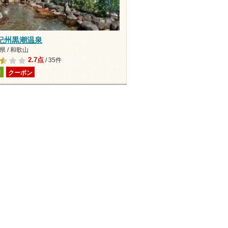
紀州黒潮温泉
 / 和歌山
2.7点
/ 35件
り
クーポン