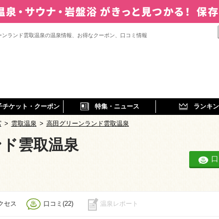
ーンランド雲取温泉の温泉情報、お得なクーポン、口コミ情報
子チケット・クーポン
特集・ニュース
ランキン
宮
>
雲取温泉
>
高田グリーンランド雲取温泉
ンド雲取温泉
口
クセス
口コミ(22)
温泉レポート