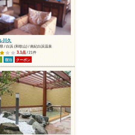
ル川久
 / 白浜 (和歌山) / 南紀白浜温泉
3.1点
/ 21件
り
宿泊
クーポン