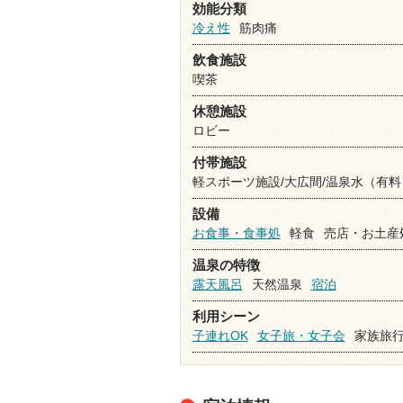
効能分類
冷え性
筋肉痛
飲食施設
喫茶
休憩施設
ロビー
付帯施設
軽スポーツ施設/大広間/温泉水（有料
設備
お食事・食事処
軽食
売店・お土産
温泉の特徴
露天風呂
天然温泉
宿泊
利用シーン
子連れOK
女子旅・女子会
家族旅