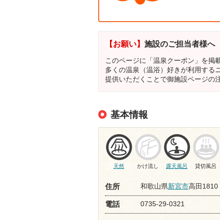
【お願い】
施設のご担当者様へ
このページに「温泉クーポン」を掲
多くの温泉（温浴）好きが利用する
提供いただくことで御施設ページの
基本情報
天然
かけ流し
露天風呂
貸切風呂
和歌山県
新宮市
高田1810
住所
0735-29-0321
電話