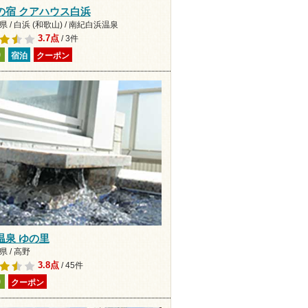
の宿 クアハウス白浜
 / 白浜 (和歌山) / 南紀白浜温泉
3.7点
/ 3件
り
宿泊
クーポン
温泉 ゆの里
 / 高野
3.8点
/ 45件
り
クーポン