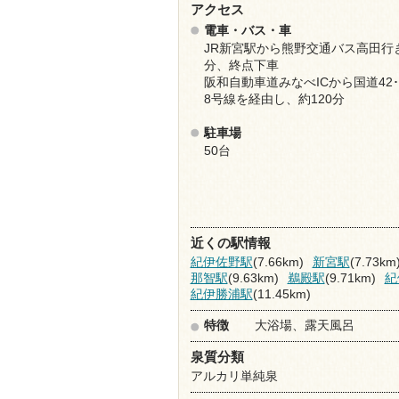
アクセス
電車・バス・車
JR新宮駅から熊野交通バス高田行き
分、終点下車
阪和自動車道みなべICから国道42･3
8号線を経由し、約120分
駐車場
50台
近くの駅情報
紀伊佐野駅
(7.66km)
新宮駅
(7.73km
那智駅
(9.63km)
鵜殿駅
(9.71km)
紀
紀伊勝浦駅
(11.45km)
特徴
大浴場、露天風呂
泉質分類
アルカリ単純泉