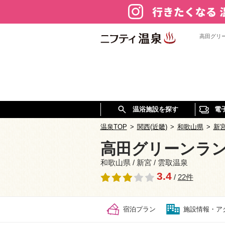
高田グリ
温浴施設を探す
電
温泉TOP
>
関西(近畿)
>
和歌山県
>
新
高田グリーンラ
和歌山県 / 新宮 / 雲取温泉
3.4
/
22件
宿泊プラン
施設情報・ア