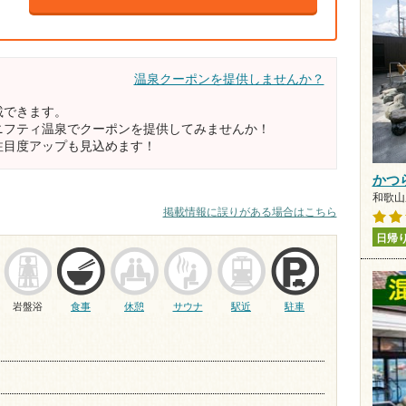
温泉クーポンを提供しませんか？
載できます。
ニフティ温泉でクーポンを提供してみませんか！
注目度アップも見込めます！
かつ
和歌山県
掲載情報に誤りがある場合はこちら
日帰
岩盤浴
食事
休憩
サウナ
駅近
駐車