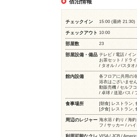
宿泊情報
15:00 (最終 21:30)
チェックイン
10:00
チェックアウト
23
部屋数
テレビ / 電話 / 
部屋設備・備品
お茶セット / ドライ
/ タオル / バスタオル
各フロアに共用の冷
館内設備
浴衣はございません。 /
動販売機 / セルフ
/ 卓球 / 送迎バス 
[朝食] レストラン,
食事場所
[夕食] レストラン,
海水浴 / 釣り / 海釣
周辺のレジャー
フ / サッカー / ハイ
VISA / JCB / Ameri
利用可能なクレ