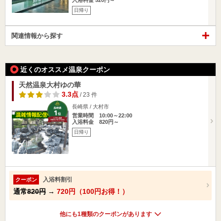
日帰り
関連情報から探す
近くのオススメ温泉クーポン
天然温泉大村ゆの華
3.3点
/ 23 件
長崎県 / 大村市
営業時間 10:00～22:00
入浴料金 820円～
日帰り
入浴料割引
クーポン
通常
820円
→
720円（100円お得！）
他にも1種類のクーポンがあります