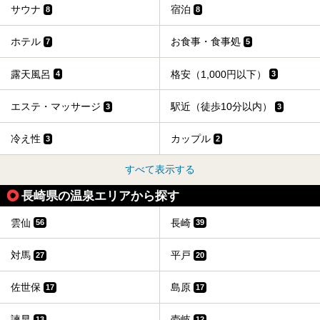
サウナ
宿泊
8
8
ホテル
お食事・食事処
7
5
露天風呂
格安（1,000円以下）
4
3
エステ・マッサージ
駅近（徒歩10分以内）
3
3
冷え性
カップル
3
2
すべて表示する
長崎県の温泉エリアから探す
雲仙
長崎
56
39
対馬
平戸
27
20
佐世保
島原
17
17
諫早
壱岐
13
12