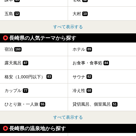
五島
大村
12
10
すべて表示する
長崎県の人気テーマから探す
宿泊
ホテル
160
89
露天風呂
お食事・食事処
87
84
格安（1,000円以下）
サウナ
83
82
カップル
冷え性
77
68
ひとり旅・一人旅
貸切風呂、個室風呂
55
51
すべて表示する
長崎県の温泉地から探す