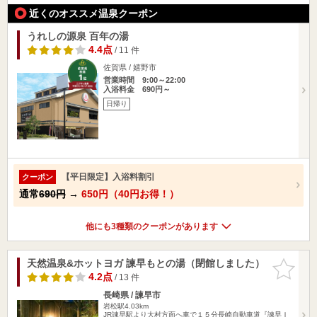
近くのオススメ温泉クーポン
うれしの源泉 百年の湯
4.4点
/ 11 件
佐賀県 / 嬉野市
営業時間 9:00～22:00
入浴料金 690円～
日帰り
【平日限定】入浴料割引
クーポン
通常
690円
→
650円（40円お得！）
他にも3種類のクーポンがあります
天然温泉&ホットヨガ 諫早もとの湯（閉館しました）
お気に入
りに追加
4.2点
/ 13 件
長崎県 / 諫早市
岩松駅4.03km
JR諫早駅より大村方面へ車で１５分長崎自動車道『諫早Ｉ