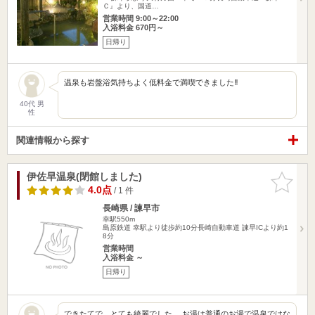
Ｃ』より、国道…
営業時間 9:00～22:00
入浴料金 670円～
日帰り
温泉も岩盤浴気持ちよく低料金で満喫できました‼️
40代 男
性
関連情報から探す
伊佐早温泉(閉館しました)
お気に入
りに追加
4.0点
/ 1 件
長崎県 / 諫早市
幸駅550m
島原鉄道 幸駅より徒歩約10分長崎自動車道 諫早ICより約1
8分
営業時間
入浴料金 ～
日帰り
できたてで、とても綺麗でした。 お湯は普通のお湯で温泉ではな