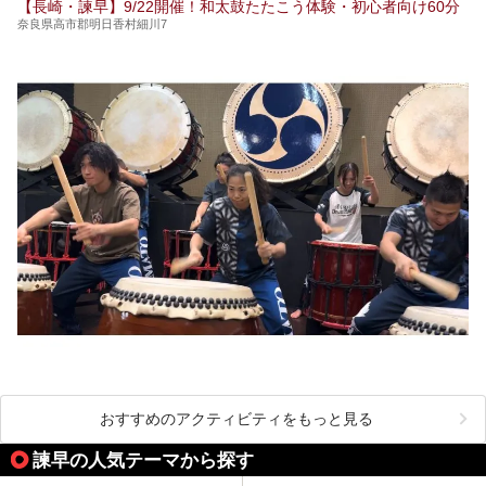
【長崎・諫早】9/22開催！和太鼓たたこう体験・初心者向け60分
験し、3つのスパ施設に焦点を当て、その全貌を徹底紹介。
奈良県高市郡明日香村細川7
本編では、i+Land nagasakiのSPAの中核的施設ともいえる
「Ark Land Spa」をご紹介します。
おすすめのアクティビティをもっと見る
諫早の人気テーマから探す