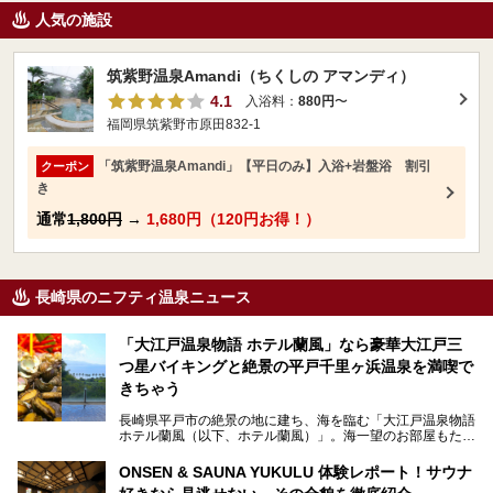
人気の施設
筑紫野温泉Amandi（ちくしの アマンディ）
4.1
入浴料：
880円
〜
福岡県筑紫野市原田832-1
「筑紫野温泉Amandi」【平日のみ】入浴+岩盤浴 割引
クーポン
き
通常
1,800円
→
1,680円（120円お得！）
長崎県のニフティ温泉ニュース
「大江戸温泉物語 ホテル蘭風」なら豪華大江戸三
つ星バイキングと絶景の平戸千里ヶ浜温泉を満喫で
きちゃう
長崎県平戸市の絶景の地に建ち、海を臨む「大江戸温泉物語
ホテル蘭風（以下、ホテル蘭風）」。海一望のお部屋もたく
さんあるこちらのホテルで、2025年7月から話題の「大江戸
三つ星バイキング」がスタート！早速現地で体験してきまし
ONSEN & SAUNA YUKULU 体験レポート！サウナ
た。