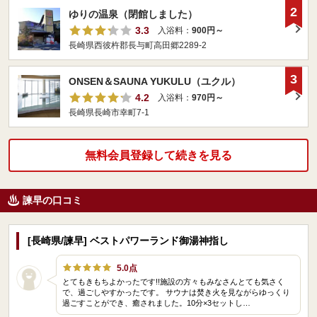
2
ゆりの温泉（閉館しました）
3.3
入浴料：
900円～
長崎県西彼杵郡長与町高田郷2289-2
3
ONSEN＆SAUNA YUKULU（ユクル）
4.2
入浴料：
970円～
長崎県長崎市幸町7-1
無料会員登録して続きを見る
諫早の口コミ
[長崎県/諫早] ベストパワーランド御湯神指し
5.0点
とてもきもちよかったです!!施設の方々もみなさんとても気さく
で、過ごしやすかったです。 サウナは焚き火を見ながらゆっくり
過ごすことができ、癒されました。10分×3セットし…