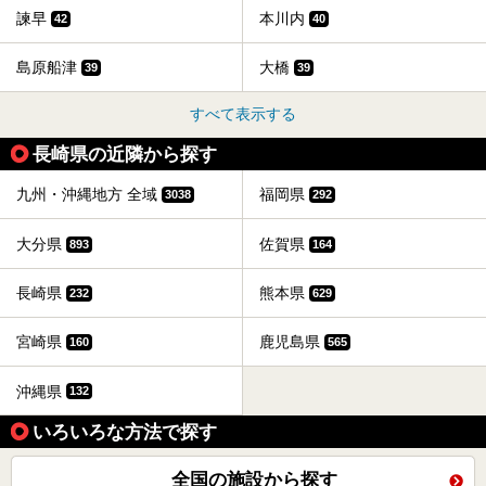
諫早
本川内
42
40
島原船津
大橋
39
39
すべて表示する
長崎県の近隣から探す
九州・沖縄地方 全域
福岡県
3038
292
大分県
佐賀県
893
164
長崎県
熊本県
232
629
宮崎県
鹿児島県
160
565
沖縄県
132
いろいろな方法で探す
全国の施設から探す