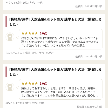
Yuさん
| 性別：女性 | 年代：30代
投稿日：2023年2月26日
[長崎県/諫早] 天然温泉&ホットヨガ 諫早もとの湯（閉館しま
した）
5.0点
残念ながら2月28日で廃業になってしまいました ホットヨガにも
通っていたのでとても残念です コロナ禍でやはりあまり行けずコ
ロナが治ったらいっぱいいこうと思っていたのに残念…
らんちゃんさん
| 性別：女性 | 年代：50代～
投稿日：2022年3月24日
[長崎県/諫早] 天然温泉&ホットヨガ 諫早もとの湯（閉館しま
した）
5.0点
施設はとてもすばらしいと思いますが、常連さん達が、浴場や、
脱衣場でマスクなしで、仲良く話し込んだりしているのがとて
も、気になります。コロナ対策は難しいと思いますが、安心し…
はなさん
| 性別：女性 | 年代：40代
投稿日：2021年9月3日