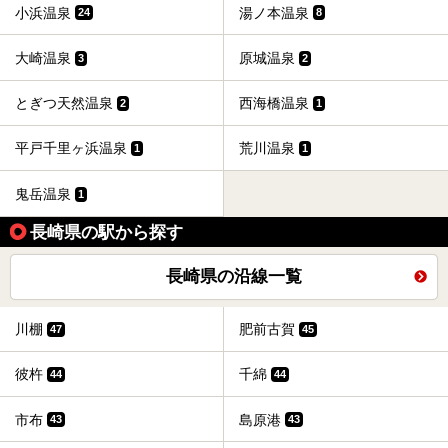
小浜温泉
湯ノ本温泉
24
8
大崎温泉
原城温泉
3
2
とぎつ天然温泉
西海橋温泉
2
1
平戸千里ヶ浜温泉
荒川温泉
1
1
鬼岳温泉
1
長崎県の駅から探す
長崎県の沿線一覧
川棚
肥前古賀
47
45
彼杵
千綿
44
44
市布
島原港
43
43