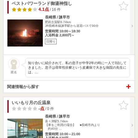
ベストパワーランド御湯神指し
お気に入
りに追加
4.1点
/ 16 件
長崎県 / 諫早市
肥前古賀駅6.74km
JR長崎本線諫早駅から送迎バスで30分
営業時間 10:00～18:30
入浴料金 2,800円～
日帰り
知り合いに紹介されて、私の息子が中学2年の時に一人で3泊して
きました。息子は尋常性疥癬という皮膚病で大きな病院の先生に
は、…
匿名
関連情報から探す
いいもり月の丘温泉
お気に入
りに追加
-点
/ 0 件
長崎県 / 諫早市
喜々津駅5.74km
【車をご利用の場合】 ■長崎市内より
約40分 …
営業時間 10:00～21:00
入浴料金 520円～