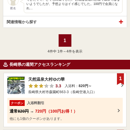
いようでしたが、予想よりはイイ感じでした。100円で会員にな
れ…
匿名
関連情報から探す
1
4
件中 1件～4件を表示
長崎県の週間アクセスランキング
1
天然温泉大村ゆの華
3.3
入浴料：
820円～
長崎県大村市森園町663-3（長崎空港入口）
入浴料割引
クーポン
通常
820円
→
720円（100円お得！）
他にも1個のクーポンがあります。