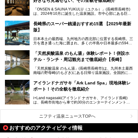
好きなら見逃せない、その全貌を徹底紹介
このほかに、展望露天風呂や子連れで過ごしやすいキッズパ
「ONSEN & SAUNA YUKULU（ユクル）」(長崎県長崎市)
ークなどおススメのポイントがたっぷりです！周辺観光情報
は、2024年10月に誕生した温泉施設。市中心部にある巨大
も含めてご紹介します。
複合施設「長崎スタジアムシティ」の一角にあり、オープン
当初から多くのサウナ―やスパ好きに注目されています。
───
長崎県のスーパー銭湯おすすめ15選 【2025年最新
提供元：大江戸温泉物語ホテルズ＆リゾーツ株式会社【P
版】
R】
この記事は大江戸温泉物語 ホテル蘭風のPR記事です。
日本本土の最西端、九州地方の西北部に位置する長崎県。三
そこで今回は、ニフティ温泉ライターである筆者が現地体
方を透き通った海に囲まれ、多くの半島や日本最多の594も
験。天然温泉・サウナ・水風呂・別途有料のプレミアムサウ
の島々で構成される複雑な地形は、思わず息をのむほどの美
ナ・リラクゼーションスペースまで、それらの全貌を徹底紹
しい景観の宝庫です。
介します！
「天然炭酸温泉 のもん湯」体験レポート！併設ホ
長崎県にあるスーパー銭湯にも、長崎ならではの景観を存分
テル・ランチ・周辺観光まで徹底紹介【長崎】
に楽しめる施設がいくつも見られます。眺望自慢が多い長崎
県のスーパー銭湯のなかで、特におすすめの施設をご紹介し
「天然炭酸温泉 のもん湯」(長崎県長崎市)は、九州本土最西
ましょう。
南端の野母崎(のもざき)にある日帰り温泉施設。全国的にも
希少な天然の炭酸泉を楽しめる点が特徴で、遠隔地ながらも
多くの温泉ファンに親しまれています。
アイランドナガサキ「Ark Land Spa」現地体験レ
ポート！その全貌を徹底紹介
今回は、地元九州在住のニフティ温泉ライターである筆者が
「天然炭酸温泉 のもん湯」を現地体験。天然炭酸泉がある
i+Land nagasaki(アイランド ナガサキ、アイランド長崎)
大浴場をはじめ、併設のホテル「Nomon長崎」・食事(ラン
は、長崎市街地から車で約30分のエンターテインメントリ
チ)・おすすめの周辺観光まで、それらの全貌を徹底紹介し
ゾート施設。伊王島全体に展開した施設群は、宿泊はもちろ
ます！
んのこと多彩なアクティビティが楽しめ、到底一日では遊び
尽くせない程！ 中でも注目すべきは、日帰り可能な3つのス
───
ニフティ温泉ニュースTOPへ
パ施設です。
提供元：天然炭酸温泉 のもん湯【PR】
この記事は天然炭酸温泉 のもん湯のPRレポート記事です。
おすすめのアクティビティ情報
今回は九州在住のニフティ温泉ライターである筆者が現地体