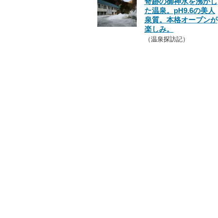
奇跡の御神水を沸かし
た温泉。pH9.6の美人
泉質。本格オープンが
楽しみ。
（温泉探訪記）