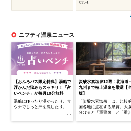
035-1
ニフティ温泉ニュース
【おふろパス限定特典】湯船で
炭酸水素塩泉12選！北海道
浮かんだ悩みもスッキリ！「占
九州まで極上温泉を厳選【
いベンチ」が毎月10分無料
版】
湯船にゆったり浸かったり、サ
「炭酸水素塩泉」は、比較
ウナでじっと汗を流したり。
国各地に点在する泉質。大
分けると「重曹泉」と「重
土類泉」に分かれます。
そんな「一人でぼんやり過ごす
また硫黄や鉄分などの特殊