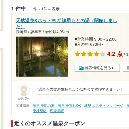
1 件中
1件～1件を表示
天然温泉&ホットヨガ 諫早もとの湯（閉館しまし
た）
長崎県 / 諫早市 /
岩松駅4.03km
■営業時間 9:00～22:00
■入浴料 670円～
4.2 点
/ 
施設情報を見る
温泉も岩盤浴気持ちよく低料金で満喫できました‼️
40代 男性
関連情報
諫早 美肌の湯
諫早 子連れOK
諫早 エステ・マッサージ
東諫早駅
西諫早駅
近くのオススメ温泉クーポン