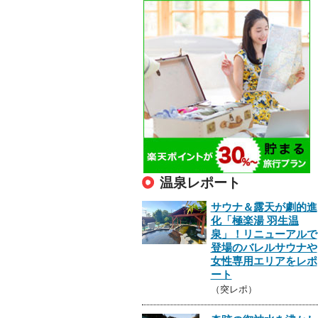
温泉レポート
サウナ＆露天が劇的進
化「極楽湯 羽生温
泉」！リニューアルで
登場のバレルサウナや
女性専用エリアをレポ
ート
（突レポ）