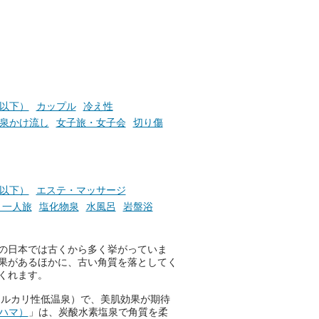
かつ
日（月）までの開催期間中は、
いで
サウナ飯やサウナドリンク、岩
盤浴の利用などで「万葉サウナ
札」を集めることで、オリジナ
か
ルグッズや無料券などの特典と
素塩
交換可能。
て
け流
さらに、各館ではアロマロウリ
円以下）
カップル
冷え性
つ
ュやアウフグースなど、サウナ
泉かけ流し
女子旅・女子会
切り傷
施設
好きにはたまらない多彩なイベ
ントも予定されています。ぜひ
チェックしてください！
───
円以下）
エステ・マッサージ
提供元：万葉倶楽部株式会社
・一人旅
塩化物泉
水風呂
岩盤浴
【PR】
この記事は万葉倶楽部株式会社
のPR記事です。
の日本では古くから多く挙がっていま
果があるほかに、古い角質を落としてく
くれます。
アルカリ性低温泉）で、美肌効果が期待
コハマ）
」は、炭酸水素塩泉で角質を柔