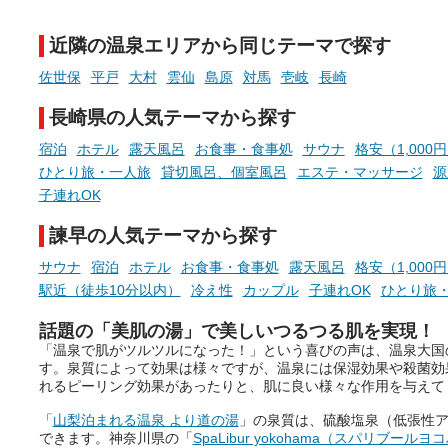
時間」、ふだん後回しにしてい
が混ざり合うことで、複雑
た「これからのこと」や「ちょ
多様な個性を持つことも多
近隣の温泉エリアから同じテーマで探す
っとした悩み」が、頭に浮かん
す。
でくることはありませんか？
佐世保
平戸
大村
雲仙
島原
対馬
壱岐
長崎
今回は筆者自ら入浴した中
ら、日本各地にある炭酸水
長崎県の人気テーマから探す
泉を12施設セレクト。すべ
お風呂でリラックスしているか
日帰り入浴可能で、源泉か
宿泊
ホテル
露天風呂
お食事・食事処
サウナ
格安（1,000
らこそ向き合える、大切な自分
しと泉質の良さにこだわり
ひとり旅・一人旅
貸切風呂、個室風呂
エステ・マッサージ
源
の本音。
つ、万人におすすめしたい
子連れOK
を厳選しました。
そんな心のつぶやきを、湯あが
諫早の人気テーマから探す
りの温まった心のまま相談でき
たら素敵ですよね。
サウナ
宿泊
ホテル
お食事・食事処
露天風呂
格安（1,000
駅近（徒歩10分以内）
冷え性
カップル
子連れOK
ひとり旅
話題の「美肌の湯」で美しいつるつる肌を実現！
ニフティ温泉の「占いベンチ」
「温泉で肌がツルツルになった！」という喜びの声は、温泉大国
は、そんなあなたの心のつぶや
す。泉質によって効果は様々ですが、温泉には保湿効果や殺菌効
きをプロの占い師に相談するこ
れるピーリング効果があったりと、肌に良い様々な作用を与えて
とができるサービスです。
「
山梨泊まれる温泉 より道の湯
」の泉質は、硫酸塩泉（低張性
できます。神奈川県の「
SpaLibur yokohama（スパリブールヨ