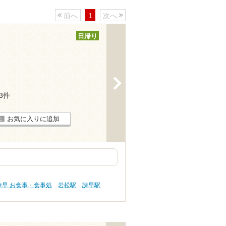
前へ
1
次へ
日帰り
>
13件
お気に入りに追加
諫早 お食事・食事処
岩松駅
諫早駅