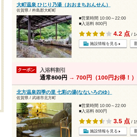
大町温泉 ひじり乃湯（おおまちおんせん）
佐賀県 / 杵島郡大町町
■営業時間 10:00～22:00
■入浴料 800円
4.2 点
/ 
施設情報を見る
入浴料割引
クーポン
通常
800円
→
700円（100円お得！）
北方温泉四季の里 七彩の湯(なないろのゆ）
佐賀県 / 武雄市北方町
■営業時間 10:00～22:00
■入浴料 800円
3.5 点
/ 
施設情報を見る