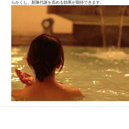
らかくし、新陳代謝を高める効果が期待できます。
おふろパス会員様なら、この特
別なひとときを「毎月10分無
料」でご利用いただけます。
お湯で体がほぐれたら、次は占
い師さんとお話しして、心もほ
ぐしてみませんか？