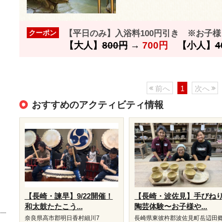
【平日のみ】入浴料100円引き ※お子
クーポン
【大人】
800円
→
700円
【小人】
4
前へ
1
次へ
おすすめのアクティビティ情報
【長崎・諫早】9/22開催！
【長崎・波佐見】手びね
和太鼓たたこう...
陶芸体験〜お子様や...
奈良県高市郡明日香村細川7
長崎県東彼杵郡波佐見町岳辺田郷