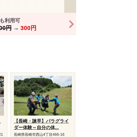
様も利用可
>
00円
→
300円
り
【長崎・諫早】パラグライ
ダー体験～自分の体...
1
長崎県長崎市西山4丁目466-16