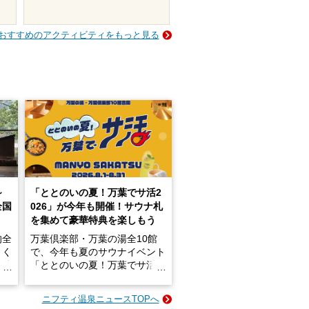
おすすめのアクティビティをもっと見る
～
「ととのいの夏！万葉でサ活2
全国
026」が今年も開催！サウナ札
を集めて豪華特典を楽しもう
的全
万葉倶楽部・万葉の湯全10館
きく
で、今年も夏のサウナイベント
炭酸
「ととのいの夏！万葉でサ活2
026」が開催されます！
ニフティ温泉ニュースTOPへ
成分
2026年8月1日（土）～8月31