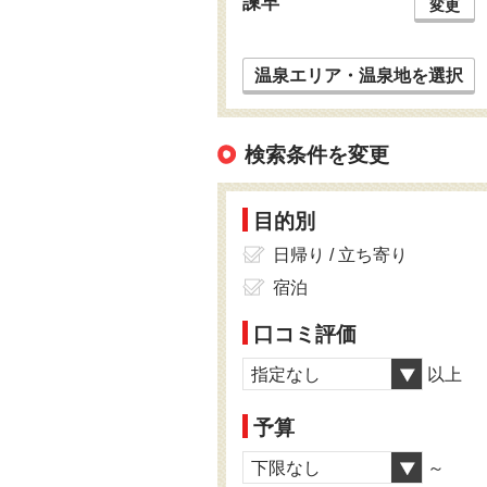
諫早
変更
温泉エリア・温泉地を選択
検索条件を変更
目的別
日帰り / 立ち寄り
宿泊
口コミ評価
指定なし
以上
予算
下限なし
～