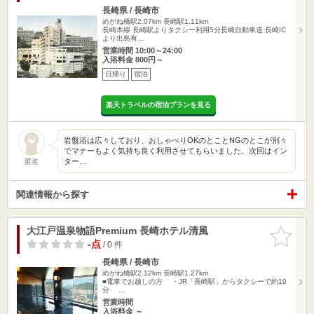
長崎県 / 長崎市
めがね橋駅2.07km
長崎駅1.11km
長崎本線 長崎駅よりタクシー利用5分長崎自動車道 長崎IC
より出島有…
営業時間 10:00～24:00
入浴料金 800円～
日帰り
宿泊
楽天トラベルの宿泊プランを見る
岩盤浴は広々しており、おしゃべりOKのとことNGのとこが別々
でマナーもよく気持ち良く利用させてもらいました。次回はイン
ター…
匿名
関連情報から探す
大江戸温泉物語Premium 長崎ホテル清風
お気に入
りに追加
-点
/ 0 件
長崎県 / 長崎市
めがね橋駅2.12km
長崎駅1.27km
■電車でお越しの方 ・JR「長崎駅」からタクシーで約10
分 …
営業時間
入浴料金 ～