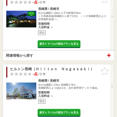
りに追加
-点
/ 0 件
長崎県 / 長崎市
めがね橋駅1.18km
八千代町駅556m
ＪＲ長崎本線長崎駅から車で15分 ＜ＪＲ長崎駅西口より
定時無料送迎バ…
営業時間
入浴料金 ～
宿泊
楽天トラベルの宿泊プランを見る
関連情報から探す
ヒルトン長崎（Ｈｉｌｔｏｎ Ｎａｇａｓａｋｉ）
お気に入
りに追加
-点
/ 0 件
長崎県 / 長崎市
めがね橋駅1.23km
長崎駅178m
長崎駅西口より徒歩1分。歩行者専用デッキで直結。
営業時間
入浴料金 ～
宿泊
楽天トラベルの宿泊プランを見る