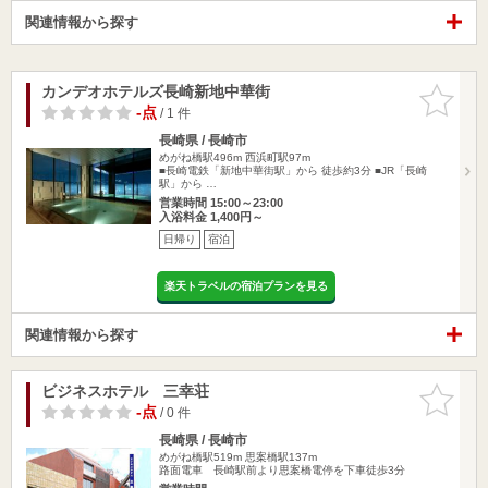
関連情報から探す
カンデオホテルズ長崎新地中華街
お気に入
りに追加
-点
/ 1 件
長崎県 / 長崎市
めがね橋駅496m
西浜町駅97m
■長崎電鉄「新地中華街駅」から 徒歩約3分 ■JR「長崎
駅」から …
営業時間 15:00～23:00
入浴料金 1,400円～
日帰り
宿泊
楽天トラベルの宿泊プランを見る
関連情報から探す
ビジネスホテル 三幸荘
お気に入
りに追加
-点
/ 0 件
長崎県 / 長崎市
めがね橋駅519m
思案橋駅137m
路面電車 長崎駅前より思案橋電停を下車徒歩3分