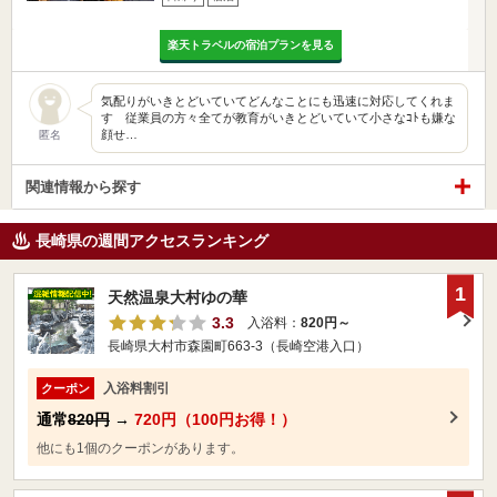
楽天トラベルの宿泊プランを見る
気配りがいきとどいていてどんなことにも迅速に対応してくれま
す 従業員の方々全てが教育がいきとどいていて小さなｺﾄも嫌な
顔せ…
匿名
関連情報から探す
長崎県の週間アクセスランキング
1
天然温泉大村ゆの華
3.3
入浴料：
820円～
長崎県大村市森園町663-3（長崎空港入口）
入浴料割引
クーポン
通常
820円
→
720円（100円お得！）
他にも1個のクーポンがあります。