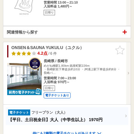
営業時間 13:00～21:10
入浴料金 1,480円～
日帰り
関連情報から探す
ONSEN＆SAUNA YUKULU（ユクル）
お気に入
りに追加
4.2点
/ 6 件
長崎県 / 長崎市
めがね橋駅1.80km
銭座町駅226m
・長崎駅前下車徒歩約10分 ・JR浦上駅下車徒歩約8分 ・
長崎バ…
営業時間 7:00～23:00
入浴料金 970円～
日帰り
電子チケットあり
フリープラン（大人）
電子チケット
【平日、土日祝全日】大人（中学生以上）
1970円
他にも2種類の電子チケットがあります