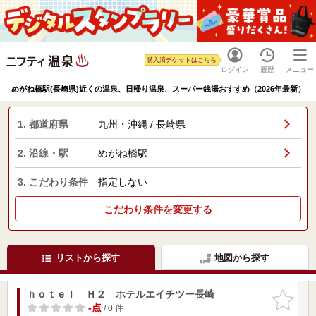
購入済チケットはこちら
ログイン
履歴
メニュー
めがね橋駅(長崎県)近くの温泉、日帰り温泉、スーパー銭湯おすすめ（2026年最新）
1. 都道府県
九州・沖縄 / 長崎県
2. 沿線・駅
めがね橋駅
3. こだわり条件
指定しない
こだわり条件を変更する
リストから探す
地図から探す
ｈｏｔｅｌ Ｈ２ ホテルエイチツー長崎
お気に入
りに追加
-点
/ 0 件