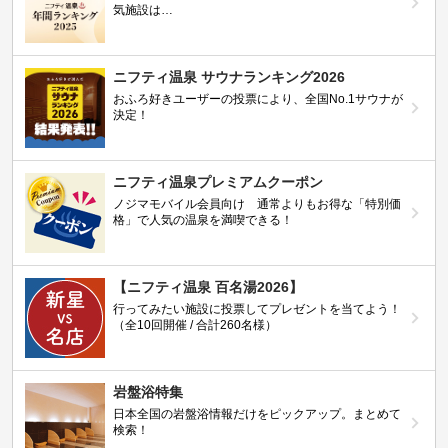
気施設は…
ニフティ温泉 サウナランキング2026
おふろ好きユーザーの投票により、全国No.1サウナが
決定！
ニフティ温泉プレミアムクーポン
ノジマモバイル会員向け 通常よりもお得な「特別価
格」で人気の温泉を満喫できる！
【ニフティ温泉 百名湯2026】
行ってみたい施設に投票してプレゼントを当てよう！
（全10回開催 / 合計260名様）
岩盤浴特集
日本全国の岩盤浴情報だけをピックアップ。まとめて
検索！