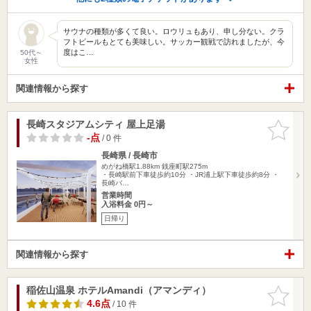
サウナの種類が多くて良い。ロウリュもあり、申し分ない。クラ
フトビールもとても美味しい。サッカー観戦で訪れましたが、今
度はこ…
50代～
女性
関連情報から探す
長崎スタジアムシティ 屋上足湯
お気に入
りに追加
-点
/ 0 件
長崎県 / 長崎市
めがね橋駅1.88km
銭座町駅275m
・長崎駅前下車徒歩約10分 ・JR浦上駅下車徒歩約8分 ・
長崎バ…
営業時間
入浴料金 0円～
日帰り
関連情報から探す
稲佐山温泉 ホテルAmandi（アマンディ）
お気に入
りに追加
4.6点
/ 10 件