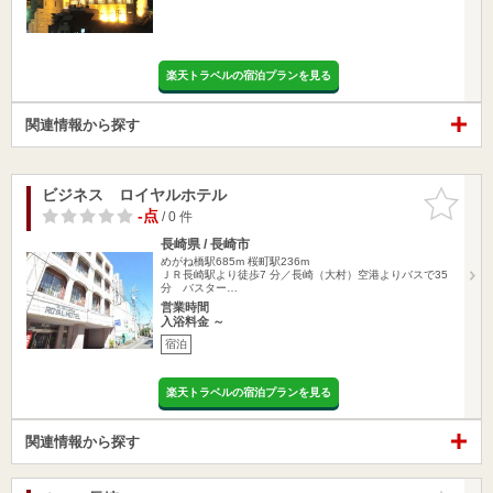
楽天トラベルの宿泊プランを見る
関連情報から探す
ビジネス ロイヤルホテル
お気に入
りに追加
-点
/ 0 件
長崎県 / 長崎市
めがね橋駅685m
桜町駅236m
ＪＲ長崎駅より徒歩7 分／長崎（大村）空港よりバスで35
分 バスター…
営業時間
入浴料金 ～
宿泊
楽天トラベルの宿泊プランを見る
関連情報から探す