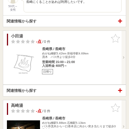
長崎にくることがあれば利用したいです。
50代～
女性
関連情報から探す
小田湯
お気に入
りに追加
-点
/ 0 件
長崎県 / 長崎市
めがね橋駅5.42km
崇福寺駅4.69km
茂木 バス停より徒歩3分
営業時間 15:00～21:00
入浴料金 400円～
日帰り
関連情報から探す
高崎湯
お気に入
りに追加
-点
/ 0 件
長崎県 / 長崎市
めがね橋駅5.88km
石橋駅5.13km
バス停茂木から一口香本店に向かい突き当たりまで徒歩3