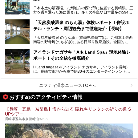
R】
この記事は大江戸温泉物語 ホテル蘭風のPR記事です。
日本本土の最西端、九州地方の西北部に位置する長崎県。三
そこで今回は、ニフティ温泉ライターである筆者が現地体
方を透き通った海に囲まれ、多くの半島や日本最多の594も
験。天然温泉・サウナ・水風呂・別途有料のプレミアムサウ
の島々で構成される複雑な地形は、思わず息をのむほどの美
ナ・リラクゼーションスペースまで、それらの全貌を徹底紹
しい景観の宝庫です。
介します！
「天然炭酸温泉 のもん湯」体験レポート！併設ホ
長崎県にあるスーパー銭湯にも、長崎ならではの景観を存分
テル・ランチ・周辺観光まで徹底紹介【長崎】
に楽しめる施設がいくつも見られます。眺望自慢が多い長崎
県のスーパー銭湯のなかで、特におすすめの施設をご紹介し
「天然炭酸温泉 のもん湯」(長崎県長崎市)は、九州本土最西
ましょう。
南端の野母崎(のもざき)にある日帰り温泉施設。全国的にも
希少な天然の炭酸泉を楽しめる点が特徴で、遠隔地ながらも
多くの温泉ファンに親しまれています。
アイランドナガサキ「Ark Land Spa」現地体験レ
ポート！その全貌を徹底紹介
今回は、地元九州在住のニフティ温泉ライターである筆者が
「天然炭酸温泉 のもん湯」を現地体験。天然炭酸泉がある
i+Land nagasaki(アイランド ナガサキ、アイランド長崎)
大浴場をはじめ、併設のホテル「Nomon長崎」・食事(ラン
は、長崎市街地から車で約30分のエンターテインメントリ
チ)・おすすめの周辺観光まで、それらの全貌を徹底紹介し
ゾート施設。伊王島全体に展開した施設群は、宿泊はもちろ
ます！
んのこと多彩なアクティビティが楽しめ、到底一日では遊び
尽くせない程！ 中でも注目すべきは、日帰り可能な3つのス
───
ニフティ温泉ニュースTOPへ
パ施設です。
提供元：天然炭酸温泉 のもん湯【PR】
この記事は天然炭酸温泉 のもん湯のPRレポート記事です。
おすすめのアクティビティ情報
今回は九州在住のニフティ温泉ライターである筆者が現地体
【長崎・五島 奈留島】海から辿る 隠れキリシタンの祈りの道 S
験し、3つのスパ施設に焦点を当て、その全貌を徹底紹介。
UPツアー
本編では、i+Land nagasakiのSPAの中核的施設ともいえる
「Ark Land Spa」をご紹介します。
長崎県五島市奈留町泊923-3