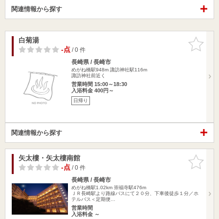
関連情報から探す
白菊湯
お気に入
りに追加
-点
/ 0 件
長崎県 / 長崎市
めがね橋駅948m
諏訪神社駅116m
諏訪神社前近く
営業時間 15:00～18:30
入浴料金 400円～
日帰り
関連情報から探す
矢太樓・矢太樓南館
お気に入
りに追加
-点
/ 0 件
長崎県 / 長崎市
めがね橋駅1.02km
崇福寺駅476m
ＪＲ長崎駅より路線バスにて２０分、下車後徒歩１分／ホ
テルバス＜定期便…
営業時間
入浴料金 ～