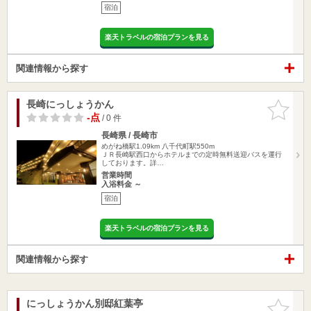
宿泊
楽天トラベルの宿泊プランを見る
関連情報から探す
長崎にっしょうかん
お気に入
りに追加
-点
/ 0 件
長崎県 / 長崎市
めがね橋駅1.09km
八千代町駅550m
ＪＲ長崎駅西口からホテルまでの定時無料送迎バスを運行
しております。詳…
営業時間
入浴料金 ～
宿泊
楽天トラベルの宿泊プランを見る
関連情報から探す
にっしょうかん別邸紅葉亭
お気に入