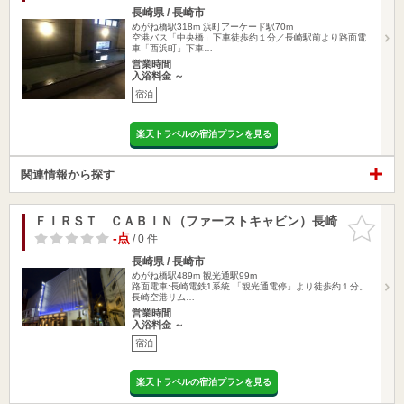
長崎県 / 長崎市
めがね橋駅318m
浜町アーケード駅70m
空港バス「中央橋」下車徒歩約１分／長崎駅前より路面電
車「西浜町」下車…
営業時間
入浴料金 ～
宿泊
楽天トラベルの宿泊プランを見る
関連情報から探す
ＦＩＲＳＴ ＣＡＢＩＮ（ファーストキャビン）長崎
お気に入
りに追加
-点
/ 0 件
長崎県 / 長崎市
めがね橋駅489m
観光通駅99m
路面電車:長崎電鉄1系統 「観光通電停」より徒歩約１分。
長崎空港リム…
営業時間
入浴料金 ～
宿泊
楽天トラベルの宿泊プランを見る