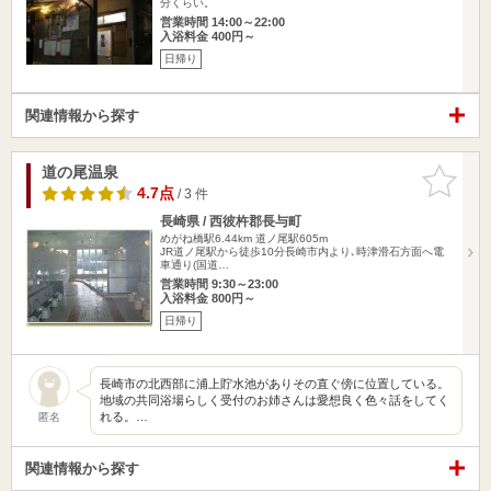
分くらい。
営業時間 14:00～22:00
入浴料金 400円～
日帰り
関連情報から探す
道の尾温泉
お気に入
りに追加
4.7点
/ 3 件
長崎県 / 西彼杵郡長与町
めがね橋駅6.44km
道ノ尾駅605m
JR道ノ尾駅から徒歩10分長崎市内より､時津滑石方面へ電
車通り(国道…
営業時間 9:30～23:00
入浴料金 800円～
日帰り
長崎市の北西部に浦上貯水池がありその直ぐ傍に位置している。
地域の共同浴場らしく受付のお姉さんは愛想良く色々話をしてく
れる。…
匿名
関連情報から探す