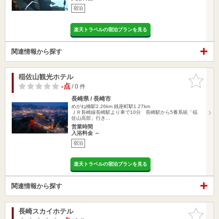
宿泊
楽天トラベルの宿泊プランを見る
関連情報から探す
稲佐山観光ホテル
お気に入
りに追加
-点
/ 0 件
長崎県 / 長崎市
めがね橋駅2.26km
銭座町駅1.27km
ＪＲ長崎線長崎駅より車で10分 長崎駅から5番系統「稲
佐山高部」行き…
営業時間
入浴料金 ～
宿泊
楽天トラベルの宿泊プランを見る
関連情報から探す
長崎スカイホテル
お気に入
りに追加