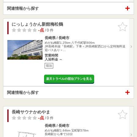
関連情報から探す
にっしょうかん新館梅松鶴
お気に入
りに追加
-点
/ 0 件
長崎県 / 長崎市
めがね橋駅1.25km
八千代町駅606m
JR長崎本線『長崎駅』下車＜JR長崎駅西口から定時無料送
迎バスあり＞…
営業時間
入浴料金 ～
宿泊
楽天トラベルの宿泊プランを見る
関連情報から探す
長崎サウナかめやま
お気に入
りに追加
-点
/ 0 件
長崎県 / 長崎市
めがね橋駅1.64km
宝町駅578m
長崎駅から車で10分