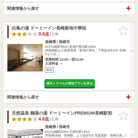
関連情報から探す
出島の湯 ドーミーイン長崎新地中華街
お気に入
りに追加
3.0点
/ 1 件
長崎県 / 長崎市
めがね橋駅560m
新地中華街駅149m
JR長崎駅より路面電車「新地中華街」下車徒歩約2分 長崎I
Cより出…
営業時間 15:00～翌10:00
入浴料金 ～
宿泊
楽天トラベルの宿泊プランを見る
関連情報から探す
天然温泉 鶴港の湯 ドーミーインPREMIUM長崎駅前
お気に入
りに追加
4.0点
/ 1 件
長崎県 / 長崎市
めがね橋駅629m
五島町駅145m
JR長崎本線「長崎駅」より徒歩5分 高速道路「長崎出島」I