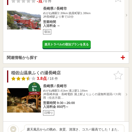
-点
/ 0 件
長崎県 / 長崎市
めがね橋駅2.39km
銭座町駅1.38km
JR長崎駅より車で10分
営業時間
入浴料金 ～
宿泊
楽天トラベルの宿泊プランを見る
関連情報から探す
稲佐山温泉ふくの湯長崎店
お気に入
りに追加
3.8点
/ 18 件
長崎県 / 長崎市
めがね橋駅3.41km
浦上駅1.16km
JR長崎本線・長崎電鉄 浦上駅よりふくの湯無料巡回バス利
用（住吉方面…
営業時間 9:30～26:00
入浴料金 850円～
日帰り
露天風呂からの眺め、泉質、清潔さ、コスパ最高でした！また、