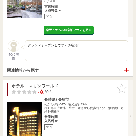
Cより車…
営業時間
入浴料金 ～
宿泊
楽天トラベルの宿泊プランを見る
グランドオープンしてすぐの宿泊! …
40代 男
性
関連情報から探す
ホテル マリンワールド
お気に入
りに追加
-点
/ 0 件
長崎県 / 長崎市
めがね橋駅647m
観光通駅254m
路面電車「新地中華街」電停から徒歩約５分 繁華街に徒
歩５分圏内
営業時間
入浴料金 ～
宿泊