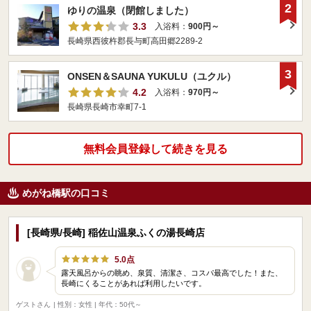
2
ゆりの温泉（閉館しました）
3.3
入浴料：
900円～
長崎県西彼杵郡長与町高田郷2289-2
3
ONSEN＆SAUNA YUKULU（ユクル）
4.2
入浴料：
970円～
長崎県長崎市幸町7-1
無料会員登録して続きを見る
めがね橋駅の口コミ
[長崎県/長崎] 稲佐山温泉ふくの湯長崎店
5.0点
露天風呂からの眺め、泉質、清潔さ、コスパ最高でした！また、
長崎にくることがあれば利用したいです。
ゲストさん
| 性別：女性 | 年代：50代～