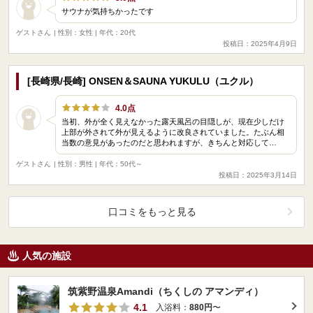
サウナが気持ちかったです
ゲストさん
| 性別：女性 | 年代：20代
投稿日：2025年4月9日
[長崎県/長崎] ONSEN＆SAUNA YUKULU（ユクル）
4.0点
当初、外が全く見えなかった露天風呂の目隠しが、現在少しだけ
上部が外されて外が見えるように改良されていました。たぶん相
当数の意見があったのだと思われますが、きちんと対応して…
ゲストさん
| 性別：男性 | 年代：50代～
投稿日：2025年3月14日
口コミをもっと見る
人気の施設
筑紫野温泉Amandi（ちくしの アマンディ）
4.1
入浴料：
880円
〜