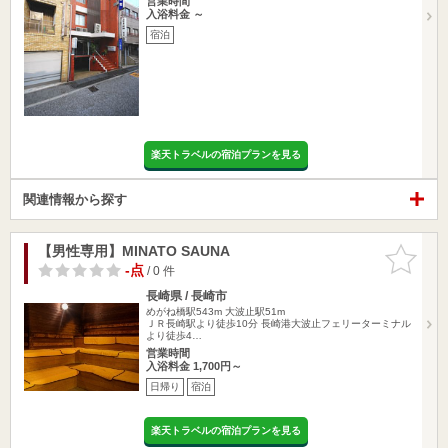
営業時間
入浴料金 ～
宿泊
楽天トラベルの宿泊プランを見る
関連情報から探す
【男性専用】MINATO SAUNA
お気に入
りに追加
-点
/ 0 件
長崎県 / 長崎市
めがね橋駅543m
大波止駅51m
ＪＲ長崎駅より徒歩10分 長崎港大波止フェリーターミナル
より徒歩4…
営業時間
入浴料金 1,700円～
日帰り
宿泊
楽天トラベルの宿泊プランを見る