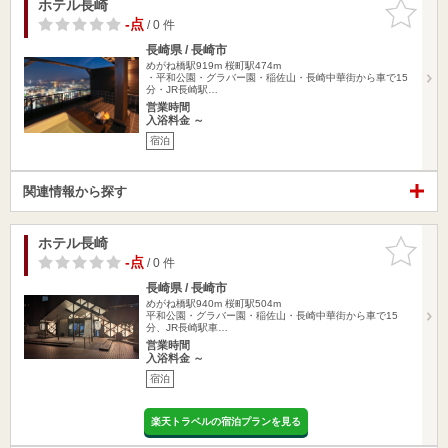
ホテル長崎
お気に入
りに追加
-点
/ 0 件
長崎県 / 長崎市
めがね橋駅919m
桜町駅474m
・平和公園・グラバー園・稲佐山・長崎中華街から車で15
分・JR長崎駅…
営業時間
入浴料金 ～
宿泊
関連情報から探す
ホテル長崎
お気に入
りに追加
-点
/ 0 件
長崎県 / 長崎市
めがね橋駅940m
桜町駅504m
平和公園・グラバー園・稲佐山・長崎中華街から車で15
分、JR長崎駅車…
営業時間
入浴料金 ～
宿泊
楽天トラベルの宿泊プランを見る