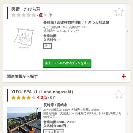
民宿 たびら荘
お気に入
りに追加
-点
/ 0 件
長崎県 / 西彼杵郡時津町 / とぎつ天然温泉
めがね橋駅9.34km
高田駅2.38km
浦上駅からバスにて２０分
営業時間
入浴料金 ～
宿泊
楽天トラベルの宿泊プランを見る
関連情報から探す
YUYU SPA（i＋Land nagasaki）
お気に入
りに追加
4.3点
/ 8 件
長崎県 / 長崎市
めがね橋駅10.35km
大浦天主堂駅9.24km
[船]長崎港（大波止）～高速船で約19分。[バス]長崎駅より
無料送迎…
営業時間 6:00～23:00
入浴料金 800円～
日帰り
宿泊