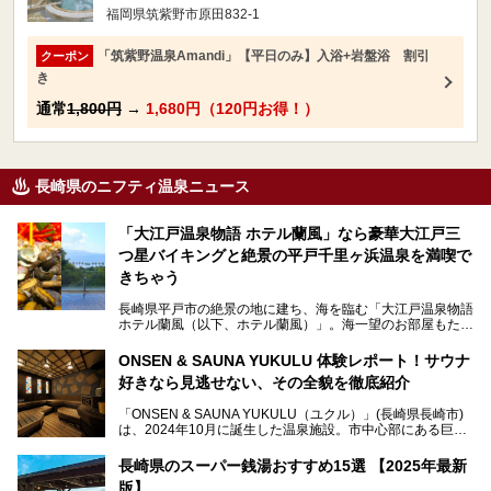
福岡県筑紫野市原田832-1
「筑紫野温泉Amandi」【平日のみ】入浴+岩盤浴 割引
クーポン
き
通常
1,800円
→
1,680円（120円お得！）
長崎県のニフティ温泉ニュース
「大江戸温泉物語 ホテル蘭風」なら豪華大江戸三
つ星バイキングと絶景の平戸千里ヶ浜温泉を満喫で
きちゃう
長崎県平戸市の絶景の地に建ち、海を臨む「大江戸温泉物語
ホテル蘭風（以下、ホテル蘭風）」。海一望のお部屋もたく
さんあるこちらのホテルで、2025年7月から話題の「大江戸
三つ星バイキング」がスタート！早速現地で体験してきまし
ONSEN & SAUNA YUKULU 体験レポート！サウナ
た。
好きなら見逃せない、その全貌を徹底紹介
このほかに、展望露天風呂や子連れで過ごしやすいキッズパ
「ONSEN & SAUNA YUKULU（ユクル）」(長崎県長崎市)
ークなどおススメのポイントがたっぷりです！周辺観光情報
は、2024年10月に誕生した温泉施設。市中心部にある巨大
も含めてご紹介します。
複合施設「長崎スタジアムシティ」の一角にあり、オープン
当初から多くのサウナ―やスパ好きに注目されています。
───
長崎県のスーパー銭湯おすすめ15選 【2025年最新
提供元：大江戸温泉物語ホテルズ＆リゾーツ株式会社【P
版】