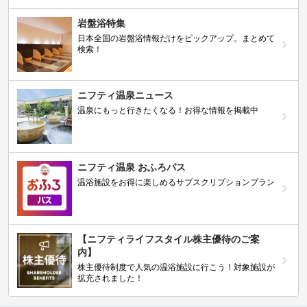
岩盤浴特集
日本全国の岩盤浴情報だけをピックアップ。まとめて
検索！
ニフティ温泉ニュース
温泉にもっと行きたくなる！お得な情報を掲載中
ニフティ温泉 おふろパス
温浴施設をお得に楽しめるサブスクリプションプラン
【ニフティライフスタイル株主優待のご案
内】
株主優待制度で人気の温浴施設に行こう！対象施設が
拡充されました！