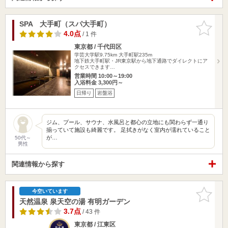
SPA 大手町（スパ大手町）
お気に入
りに追加
4.0点
/ 1 件
東京都 / 千代田区
学芸大学駅9.75km
大手町駅235m
地下鉄大手町駅・JR東京駅から地下通路でダイレクトにア
クセスできます…
営業時間 10:00～19:00
入浴料金 3,300円～
日帰り
岩盤浴
ジム、プール、サウナ、水風呂と都心の立地にも関わらず一通り
揃っていて施設も綺麗です。 足拭きがなく室内が濡れていること
が…
50代～
男性
関連情報から探す
お気に入
今空いています
りに追加
天然温泉 泉天空の湯 有明ガーデン
3.7点
/ 43 件
東京都 / 江東区