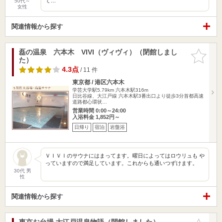
て…
50代～
女性
関連情報から探す
磊の温泉 六本木 VIVI（ヴィヴィ）（閉館しまし
お気に入
た）
りに追加
4.3点
/ 11 件
東京都 / 港区六本木
学芸大学駅5.79km
六本木駅316m
日比谷線、大江戸線 六本木駅3番出口より徒歩3分首都高速
道路都心環状…
営業時間 0:00～24:00
入浴料金 1,852円～
日帰り
宿泊
岩盤浴
ＶＩＶＩのサウナにはまってます。曜日によってはロウリュも や
っていますので満足しています。これからも通いつずけます。
30代 男
性
関連情報から探す
東京お台場 大江戸温泉物語（閉館しました）
お気に入