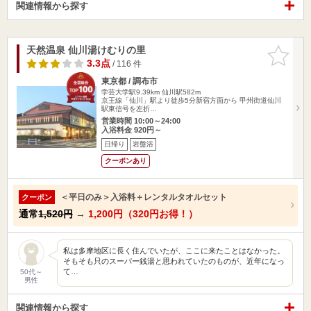
関連情報から探す
天然温泉 仙川湯けむりの里
お気に入
りに追加
3.3点
/ 116 件
東京都 / 調布市
学芸大学駅9.39km
仙川駅582m
京王線「仙川」駅より徒歩5分新宿方面から 甲州街道仙川
駅東信号を左折…
営業時間 10:00～24:00
入浴料金 920円～
日帰り
岩盤浴
クーポンあり
＜平日のみ＞入浴料＋レンタルタオルセット
クーポン
通常
1,520円
→
1,200円（320円お得！）
私は多摩地区に長く住んでいたが、ここに来たことはなかった。
そもそも只のスーパー銭湯と思われていたのものが、近年になっ
て…
50代～
男性
関連情報から探す