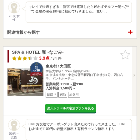
キレイで快適すぎる！新宿で終電逃したら迷わずテルマー湯へ(*^
_^*) 金曜の深夜1時頃に初めて行きました。 驚い…
20代 女
性
関連情報から探す
SPA & HOTEL 和 -なごみ-
お気に入
りに追加
3.9点
/ 34 件
東京都 / 大田区
学芸大学駅7.72km
蒲田駅143m
JR京浜東北線・東急線蒲田駅西口下車徒歩1分。西口右
手、ドンキホーテ…
営業時間 11:00～翌9:00
入浴料金 1,580円～
日帰り
宿泊
岩盤浴
楽天トラベルの宿泊プランを見る
LINEお友達でクーポンゲット出来たので行って来ました。 LINE
お友達で1100円の岩盤浴無料！有料ラウンジ無料！ドリ…
50代～
女性