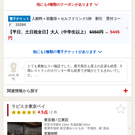
他にも4種類のクーポンがあります
入館料＋岩盤浴＋セルフドリンク1杯 割引 受付コー
電子チケット
ド 10284
【平日、土日祝全日】大人（中学生以上）
6050円
→
5445
円
他にも1種類の電子チケットがあります
とても素敵なスパ施設でした。露天風呂も屋上の足湯も絶景、5
階レストランのカウンター席も絶景で夕陽がとてもきれいでし
た。 …
40代 男
性
関連情報から探す
ラビスタ東京ベイ
お気に入
りに追加
4.5点
/ 2 件
東京都 / 江東区
学芸大学駅9.15km
市場前駅190m
豊洲市場前 新交通ゆりかもめ「市場前」駅 直結
営業時間