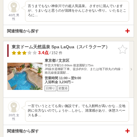
言うまでもない神奈川での超人気温泉。 さすがに混んでいます
が、うまいなと思うのが混雑をかんじさせない作り。 いたるとこ
ろに…
40代 男
性
関連情報から探す
東京ドーム天然温泉 Spa LaQua（スパ ラクーア）
お気に入
りに追加
3.4点
/ 152 件
東京都 / 文京区
学芸大学駅10.66km
後楽園駅175m
JR線水道橋駅下車、徒歩約6分、または地下鉄丸の内線・
南北線後楽園駅…
営業時間 11:00～翌9:00
入浴料金 3,230円～
日帰り
岩盤浴
一言でいうととても良い施設です。でも入館料が高いかな…立地
的に仕方ないのでしょうか…しかし、清潔感があり、休憩スペー
スも多…
20代 女
性
関連情報から探す