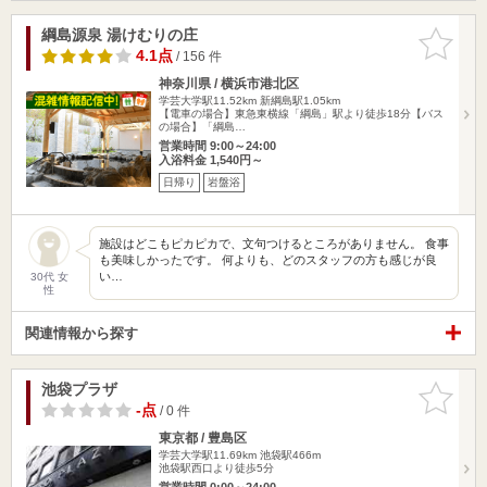
綱島源泉 湯けむりの庄
お気に入
りに追加
4.1点
/ 156 件
神奈川県 / 横浜市港北区
学芸大学駅11.52km
新綱島駅1.05km
【電車の場合】東急東横線「綱島」駅より徒歩18分【バス
の場合】「綱島…
営業時間 9:00～24:00
入浴料金 1,540円～
日帰り
岩盤浴
施設はどこもピカピカで、文句つけるところがありません。 食事
も美味しかったです。 何よりも、どのスタッフの方も感じが良
い…
30代 女
性
関連情報から探す
池袋プラザ
お気に入
りに追加
-点
/ 0 件
東京都 / 豊島区
学芸大学駅11.69km
池袋駅466m
池袋駅西口より徒歩5分
営業時間 0:00～24:00