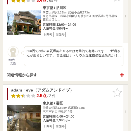
3.4点
/ 65 件
東京都 / 品川区
学芸大学駅2.22km
武蔵小山駅273m
東急目黒線 武蔵小山駅より徒歩5分 首都高速2号目黒線
荏原出口よ…
営業時間 12:00～24:00
入浴料金 550円～
日帰り
岩盤浴
550円で2種の泉質堪能出来るのは奇跡的で有難いです。ご近所さ
んが羨ましいです。 黄金湯はナトリウム塩化物強塩温泉のかけ…
50代～
女性
関連情報から探す
adam・eve（アダムアンドイブ）
お気に入
りに追加
2.5点
/ 2 件
東京都 / 港区
学芸大学駅4.88km
広尾駅683m
六本木駅より徒歩10分
営業時間 0:00～24:00
入浴料金 3,990円～
日帰り
岩盤浴