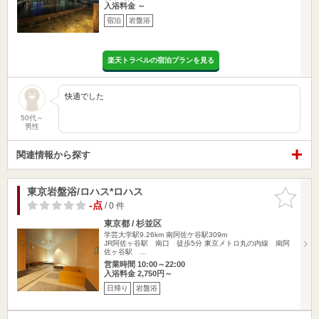
入浴料金 ～
宿泊
岩盤浴
楽天トラベルの宿泊プランを見る
快適でした
50代～
男性
関連情報から探す
東京岩盤浴/ロハス*ロハス
お気に入
りに追加
-点
/ 0 件
東京都 / 杉並区
学芸大学駅9.26km
南阿佐ケ谷駅309m
JR阿佐ヶ谷駅 南口 徒歩5分 東京メトロ丸の内線 南阿
佐ヶ谷駅 …
営業時間 10:00～22:00
入浴料金 2,750円～
日帰り
岩盤浴