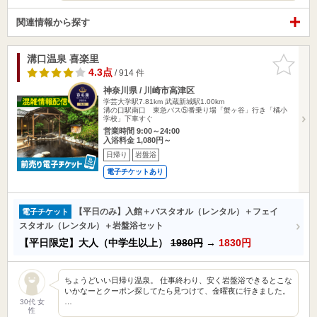
関連情報から探す
溝口温泉 喜楽里
お気に入
りに追加
4.3点
/ 914 件
神奈川県 / 川崎市高津区
学芸大学駅7.81km
武蔵新城駅1.00km
溝の口駅南口 東急バス⑤番乗り場「蟹ヶ谷」行き「橘小
学校」下車すぐ
営業時間 9:00～24:00
入浴料金 1,080円～
日帰り
岩盤浴
電子チケットあり
【平日のみ】入館＋バスタオル（レンタル）＋フェイ
電子チケット
スタオル（レンタル）＋岩盤浴セット
【平日限定】大人（中学生以上）
1980円
→
1830円
ちょうどいい日帰り温泉。 仕事終わり、安く岩盤浴できるとこな
いかなーとクーポン探してたら見つけて、金曜夜に行きました。
…
30代 女
性