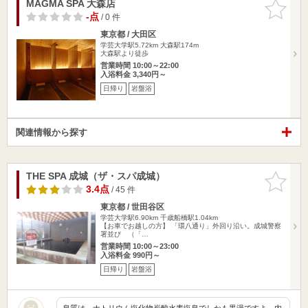
MAGMA SPA 大森店
お気に入
りに追加
-点
/ 0 件
東京都 / 大田区
学芸大学駅5.72km
大森駅174m
大森駅より徒歩
営業時間 10:00～22:00
入浴料金 3,340円～
日帰り
岩盤浴
関連情報から探す
THE SPA 成城（ザ・スパ成城）
お気に入
りに追加
3.4点
/ 45 件
東京都 / 世田谷区
学芸大学駅6.90km
千歳船橋駅1.04km
【お車でお越しの方】 「環八通り」外回り沿い。成城警察
署並び （「…
営業時間 10:00～23:00
入浴料金 990円～
日帰り
岩盤浴
泉質は、ナトリウム塩化物炭酸水素塩泉でしかも黒湯ですよ。内