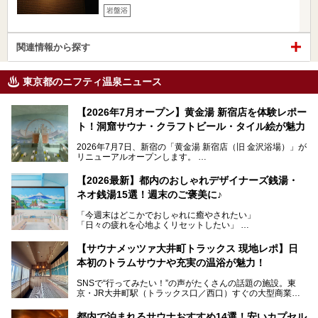
岩盤浴
関連情報から探す
東京都のニフティ温泉ニュース
【2026年7月オープン】黄金湯 新宿店を体験レポー
ト！洞窟サウナ・クラフトビール・タイル絵が魅力
2026年7月7日、新宿の「黄金湯 新宿店（旧 金沢浴場）」が
リニューアルオープンします。
レトロでノスタルジックなタイル絵はそのまま、昔からここ
【2026最新】都内のおしゃれデザイナーズ銭湯・
を知る地元の人にも、新しく足を運んでくれる人にも愛され
ネオ銭湯15選！週末のご褒美に♪
る、今の時代の"銭湯"として生まれ変わりました。洞窟のよ
うなユニークなサウナ、自家醸造のクラフトビールが飲める
「今週末はどこかでおしゃれに癒やされたい」
ビアバーなど、新しく登場したスポットも併せて紹介しま
「日々の疲れを心地よくリセットしたい」
す。充実した設備があるのに、基本の入浴料が銭湯価格の5
──そんなときにおすすめなのが、今、都内で大きなブーム
50円というのも嬉しすぎます！
となっている新しいスタイルの銭湯です。
【サウナメッツァ大井町トラックス 現地レポ】日
本初のトラムサウナや充実の温浴が魅力！
最近、SNSやメディアで「デザイナーズ銭湯」や「ネオ銭
湯」という言葉をよく耳にしませんか？
SNSで“行ってみたい！”の声がたくさんの話題の施設。東
京・JR大井町駅（トラックス口／西口）すぐの大型商業施
本記事では、そもそもこれらがどんな銭湯なのか、その気に
設・大井町 トラックスに、2026年3月28日、「サウナメッ
なる違いを分かりやすく解説！さらに、都内で絶対に外せな
ツァ大井町トラックス」がニューオープン。施設の様子をレ
いおしゃれな名店15選を、おすすめの順番で一挙にご紹介
都内で泊まれるサウナおすすめ14選！安いカプセル