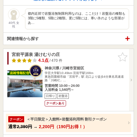
都内近郊で岩盤浴無制限利用なのは、ここだけ！岩盤浴の種類も
3階に5種類、5階に2種類。更に5階には、寒い氷のような部屋が
あ…
40代 女
性
関連情報から探す
宮前平源泉 湯けむりの庄
お気に入
りに追加
4.1点
/ 470 件
神奈川県 / 川崎市宮前区
学芸大学駅10.49km
宮前平駅168m
東急田園都市線「宮前平」駅 北口より徒歩4分東名高速道
路「川崎IC」…
営業時間 10:00～24:00
入浴料金 1,540円～
日帰り
岩盤浴
クーポンあり
＜平日限定＞入館料+岩盤浴利用料 割引クーポン
クーポン
通常
2,390円
→
2,200円（190円お得！）