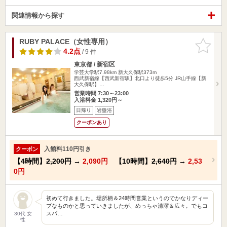
関連情報から探す
RUBY PALACE（女性専用）
お気に入
りに追加
4.2点
/ 9 件
東京都 / 新宿区
学芸大学駅7.98km
新大久保駅373m
西武新宿線【西武新宿駅】北口より徒歩5分 JR山手線【新
大久保駅】…
営業時間 7:30～23:00
入浴料金 1,320円～
日帰り
岩盤浴
クーポンあり
入館料110円引き
クーポン
【4時間】
2,200円
→
2,090円
【10時間】
2,640円
→
2,53
0円
初めて行きました。場所柄＆24時間営業というのでかなりディー
プなものかと思っていきましたが、めっちゃ清潔＆広々。でもコ
スパ…
30代 女
性