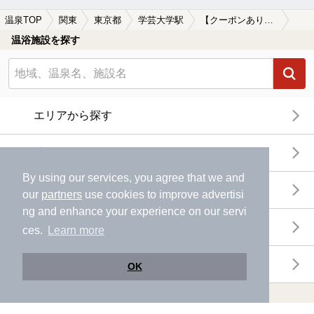
温泉TOP
関東
東京都
学芸大学駅
【クーポンあり】岩盤浴が楽しめる学芸大学駅近くの温泉、日帰り温泉、スーパー銭湯おすすめ
温浴施設を探す
エリアから探す
地図から探す
By using our services, you agree that we and
特徴から探す
our
partners
use cookies to improve advertisi
ng and enhance your experience on our servi
温泉地から探す
ces.
Learn more
関連キーワードから探す
OK
おトクに利用する