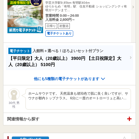
学芸大学駅9.85km
有明駅404m
ゆりかもめ「有明」駅 住友不動産 ショッピングシティ有
明ガーデンまで…
営業時間 0:00～24:00
入浴料金 2,600円～
日帰り
岩盤浴
電子チケットあり
入館料＋選べる！ほろよいセット付プラン
電子チケット
【平日限定】大人（20歳以上）
3900円
【土日祝限定】大
人（20歳以上）
5100円
他にも5種類の電子チケットがあります
ホームサウナです。 天然温泉も琥珀色で肌に良く良いですが、サ
ウナが都内トップクラス。 6分に一度のオートローリュと高い…
30代 男
性
関連情報から探す
お気に入