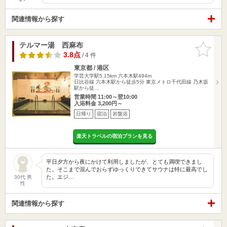
関連情報から探す
テルマー湯 西麻布
お気に入
りに追加
3.8点
/ 4 件
東京都 / 港区
学芸大学駅5.15km
六本木駅494m
日比谷線 六本木駅から徒歩5分 東京メトロ千代田線 乃木坂
駅から徒…
営業時間 11:00～翌10:00
入浴料金 3,200円～
日帰り
宿泊
岩盤浴
楽天トラベルの宿泊プランを見る
平日夕方から夜にかけて利用しましたが、とても満喫できまし
た。そこまで混んでおらずゆっくりできてサウナは特に最高でし
た。エジ…
30代 男
性
関連情報から探す