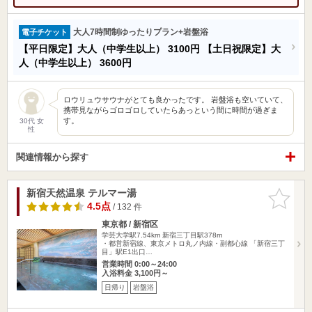
大人7時間制ゆったりプラン+岩盤浴
電子チケット
【平日限定】大人（中学生以上）
3100円
【土日祝限定】大
人（中学生以上）
3600円
ロウリュウサウナがとても良かったです。 岩盤浴も空いていて、
携帯見ながらゴロゴロしていたらあっという間に時間が過ぎま
す。
30代 女
性
関連情報から探す
新宿天然温泉 テルマー湯
お気に入
りに追加
4.5点
/ 132 件
東京都 / 新宿区
学芸大学駅7.54km
新宿三丁目駅378m
・都営新宿線、東京メトロ丸ノ内線・副都心線 「新宿三丁
目」駅E1出口…
営業時間 0:00～24:00
入浴料金 3,100円～
日帰り
岩盤浴