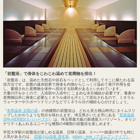
「岩盤浴」で身体をじわじわ温めて老廃物を排出！
「岩盤浴」は、温めた天然石や岩石をベッドとして利用してそこに横たわる温
浴方法です。岩盤の遠赤効果で身体を内側からじっくり温めて発汗作用を促
し、蓄積された老廃物を体外へ排出する効果があるといわれています。
大量の汗をかくので、入浴前や入浴中に こまめな水分補給が必要です。毒素や
老廃物以外に身体に必要なミネラル成分も汗として排出されるので、ミネラル
ウォーターやスポーツドリンクなどでミネラル分の補給も心がけましょう。
「
有馬温泉 太閤の湯
」の他種類の岩盤浴は、どれも安土桃山時代にタイムスリ
ップしたかのうような気分を味わえます。埼玉県さいたま市にある「
美楽温泉
SPA-HERBS(スパハーブス)
」は、埼玉県最大級の新感覚スパリゾート。オリジ
ナリティあふれるユニークな種類の4種類の岩盤浴を楽しめます。
学芸大学駅の岩盤浴が楽しめる温泉、日帰り温泉、スーパー銭湯の中でも特に
人気があるのは、
武蔵小山温泉 清水湯
、
adam・eve（アダムアンドイブ）
、