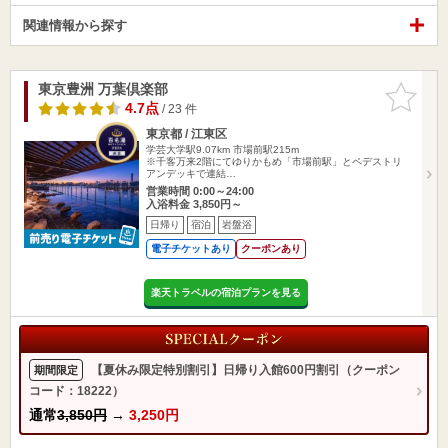
関連情報から探す
東京豊洲 万葉倶楽部
お気に入
りに追加
4.7点
/ 23 件
東京都 / 江東区
学芸大学駅9.07km
市場前駅215m
※千客万来2階にてゆりかもめ「市場前駅」とペデストリ
アンデッキで連結…
営業時間 0:00～24:00
入浴料金 3,850円～
日帰り
宿泊
岩盤浴
電子チケットあり
クーポンあり
楽天トラベルの宿泊プランを見る
【夏休み限定特別割引】日帰り入館600円割引（クーポン
期間限定
コード：18222）
通常
3,850円
→
3,250円