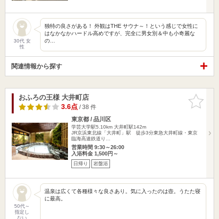
独特の良さがある！ 外観はTHE サウナ～！という感じで女性に
はなかなかハードル高めですが、完全に男女別＆中も小奇麗な
の…
30代 女
性
関連情報から探す
おふろの王様 大井町店
お気に入
りに追加
3.6点
/ 38 件
東京都 / 品川区
学芸大学駅5.10km
大井町駅142m
JR京浜東北線「大井町」駅 徒歩3分東急大井町線・東京
臨海高速鉄道り…
営業時間 9:30～26:00
入浴料金 1,500円～
日帰り
岩盤浴
温泉は広くて各種様々な良さあり。気に入ったのは壺。うたた寝
に最高。
50代～
指定し
ない