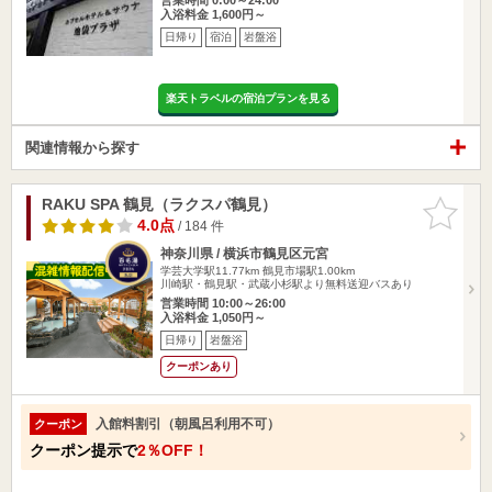
入浴料金 1,600円～
日帰り
宿泊
岩盤浴
楽天トラベルの宿泊プランを見る
関連情報から探す
RAKU SPA 鶴見（ラクスパ鶴見）
お気に入
りに追加
4.0点
/ 184 件
神奈川県 / 横浜市鶴見区元宮
学芸大学駅11.77km
鶴見市場駅1.00km
川崎駅・鶴見駅・武蔵小杉駅より無料送迎バスあり
営業時間 10:00～26:00
入浴料金 1,050円～
日帰り
岩盤浴
クーポンあり
入館料割引（朝風呂利用不可）
クーポン
クーポン提示で
2％OFF！