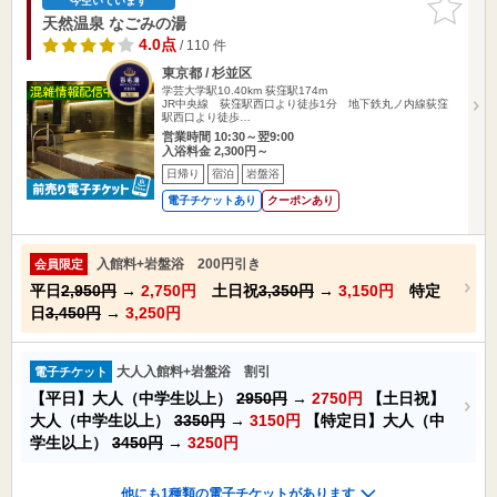
今空いています
りに追加
天然温泉 なごみの湯
4.0点
/ 110 件
東京都 / 杉並区
学芸大学駅10.40km
荻窪駅174m
JR中央線 荻窪駅西口より徒歩1分 地下鉄丸ノ内線荻窪
駅西口より徒歩…
営業時間 10:30～翌9:00
入浴料金 2,300円～
日帰り
宿泊
岩盤浴
電子チケットあり
クーポンあり
入館料+岩盤浴 200円引き
会員限定
平日
2,950円
→
2,750円
土日祝
3,350円
→
3,150円
特定
日
3,450円
→
3,250円
大人入館料+岩盤浴 割引
電子チケット
【平日】大人（中学生以上）
2950円
→
2750円
【土日祝】
大人（中学生以上）
3350円
→
3150円
【特定日】大人（中
学生以上）
3450円
→
3250円
他にも1種類の電子チケットがあります