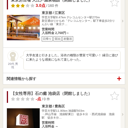
りに追加
3.0点
/ 160 件
東京都 / 江東区
学芸大学駅8.47km
テレコムセンター駅270m
新交通ゆりかもめ「テレコムセンター」駅下車徒歩2分り
んかい線「東京テ…
営業時間
入浴料金 2,768円～
日帰り
宿泊
岩盤浴
大学友達と行きました。浴衣の種類が豊富で可愛い！ 縁日に遊び
に来たような感覚になれて楽しかった。
20代 男
性
関連情報から探す
【女性専用】石の癒 池袋店（閉館しました）
お気に入
りに追加
-点
/ 0 件
東京都 / 豊島区
学芸大学駅11.90km
池袋駅503m
・JR山手線 池袋駅東口 徒歩８分 ・西武池袋線 池袋
駅 徒歩８分…
営業時間
入浴料金 ～