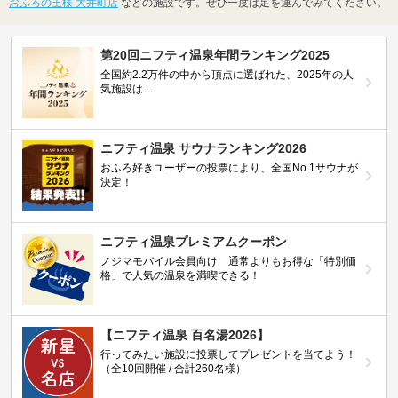
おふろの王様 大井町店
などの施設です。ぜひ一度は足を運んでみてください。
第20回ニフティ温泉年間ランキング2025
全国約2.2万件の中から頂点に選ばれた、2025年の人
気施設は…
ニフティ温泉 サウナランキング2026
おふろ好きユーザーの投票により、全国No.1サウナが
決定！
ニフティ温泉プレミアムクーポン
ノジマモバイル会員向け 通常よりもお得な「特別価
格」で人気の温泉を満喫できる！
【ニフティ温泉 百名湯2026】
行ってみたい施設に投票してプレゼントを当てよう！
（全10回開催 / 合計260名様）