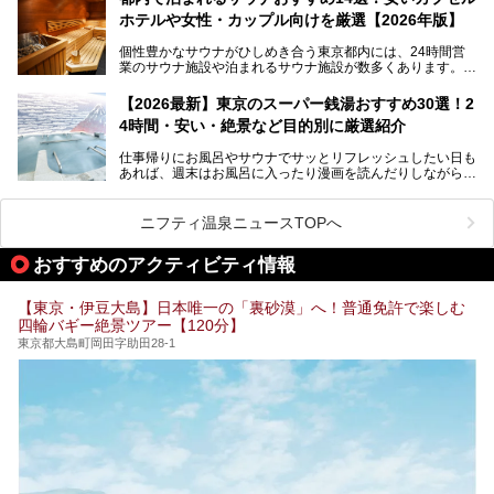
ポ―トします。
します。
ホテルや女性・カップル向けを厳選【2026年版】
個性豊かなサウナがひしめき合う東京都内には、24時間営
業のサウナ施設や泊まれるサウナ施設が数多くあります。
終電を逃した深夜の利用に限らず、時間を気にしないサウナ
を旅の目的とする「サ旅」や自分へのご褒美のための宿泊な
【2026最新】東京のスーパー銭湯おすすめ30選！2
ど、自分の好きなタイミングで好きなだけサ活ができるのが
4時間・安い・絶景など目的別に厳選紹介
魅力です。
仕事帰りにお風呂やサウナでサッとリフレッシュしたい日も
最近では、男性専用施設だけでなく、カップルや女性に嬉し
あれば、週末はお風呂に入ったり漫画を読んだりしながら一
い個室サウナも増えてきました。
日中ダラダラ過ごしたい日もあると思います。
この記事では、東京都内にある24時間営業のサウナの中か
また、終電を逃してしまい、「このまま朝までゆっくりでき
ら、特におすすめしたい施設14選をご紹介します。
ニフティ温泉ニュースTOPへ
る場所があれば」と探した経験がある人も多いのではないで
宿泊可能な施設もピックアップしているので、ぜひチェック
しょうか。
してみてください。
おすすめのアクティビティ情報
そこで本記事では、東京でおすすめのスーパー銭湯を、目的
別に厳選した30施設からご紹介します。
【東京・伊豆大島】日本唯一の「裏砂漠」へ！普通免許で楽しむ
24時間営業で宿泊できる施設や、1,000円以下で楽しめる安
四輪バギー絶景ツアー【120分】
い施設、デートや休日レジャーにもぴったりなエンタメ要素
が充実した施設など、利用のシーンに合わせて参考にしてく
東京都大島町岡田字助田28-1
ださい。