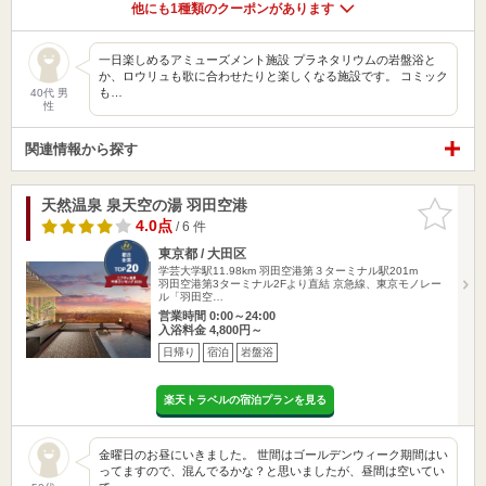
他にも1種類のクーポンがあります
一日楽しめるアミューズメント施設 プラネタリウムの岩盤浴と
か、ロウリュも歌に合わせたりと楽しくなる施設です。 コミック
も…
40代 男
性
関連情報から探す
天然温泉 泉天空の湯 羽田空港
お気に入
りに追加
4.0点
/ 6 件
東京都 / 大田区
学芸大学駅11.98km
羽田空港第３ターミナル駅201m
羽田空港第3ターミナル2Fより直結 京急線、東京モノレー
ル「羽田空…
営業時間 0:00～24:00
入浴料金 4,800円～
日帰り
宿泊
岩盤浴
楽天トラベルの宿泊プランを見る
金曜日のお昼にいきました。 世間はゴールデンウィーク期間はい
ってますので、混んでるかな？と思いましたが、昼間は空いてい