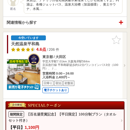
湯は、各種ジェットバス、温泉大浴槽（加温循環）、黄土サウ
ナ、水風…
匿名
関連情報から探す
お気に入
今空いています
りに追加
天然温泉平和島
4.6点
/ 206 件
東京都 / 大田区
学芸大学駅7.01km
大森海岸駅584m
京浜急行線 平和島駅徒歩約12分/ワンコインバス3分（100
円）、Ｊ…
営業時間 0:00～24:00
入浴料金 2,400円～
日帰り
宿泊
岩盤浴
電子チケットあり
【百名湯受賞記念】【平日限定】100分制プラン（タオル
期間限定
セット付き）
【平日】
1,100円