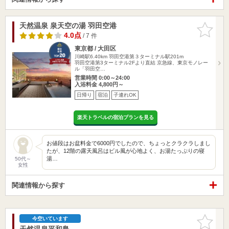
天然温泉 泉天空の湯 羽田空港
お気に入
りに追加
4.0点
/ 7 件
東京都 / 大田区
川崎駅6.40km
羽田空港第３ターミナル駅201m
羽田空港第3ターミナル2Fより直結 京急線、東京モノレー
ル「羽田空…
営業時間 0:00～24:00
入浴料金 4,800円～
日帰り
宿泊
子連れOK
楽天トラベルの宿泊プランを見る
お値段はお盆料金で6000円でしたので、ちょっとクラクラしまし
たが、12階の露天風呂はビル風が心地よく、お湯たっぷりの寝
湯…
50代～
女性
関連情報から探す
お気に入
今空いています
りに追加
天然温泉平和島