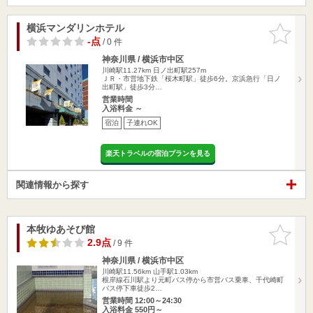
横浜マンダリンホテル
お気に入
りに追加
-点
/ 0 件
神奈川県 / 横浜市中区
川崎駅11.27km
日ノ出町駅257m
ＪＲ・市営地下鉄「桜木町駅」徒歩6分。京浜急行「日ノ
出町駅」徒歩3分…
営業時間
入浴料金 ～
宿泊
子連れOK
楽天トラベルの宿泊プランを見る
関連情報から探す
本牧ゆあそび館
お気に入
りに追加
2.9点
/ 9 件
神奈川県 / 横浜市中区
川崎駅11.56km
山手駅1.03km
根岸線石川駅より元町バス停から市営バス乗車、千代崎町
バス停下車徒歩2…
営業時間 12:00～24:30
入浴料金 550円～