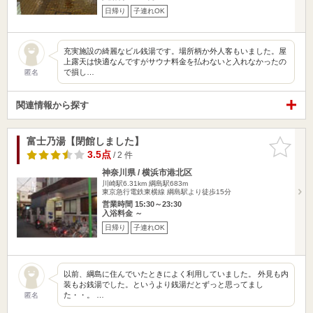
日帰り
子連れOK
充実施設の綺麗なビル銭湯です。場所柄か外人客もいました。屋
上露天は快適なんですがサウナ料金を払わないと入れなかったの
で損し…
匿名
関連情報から探す
富士乃湯【閉館しました】
お気に入
りに追加
3.5点
/ 2 件
神奈川県 / 横浜市港北区
川崎駅6.31km
綱島駅683m
東京急行電鉄東横線 綱島駅より徒歩15分
営業時間 15:30～23:30
入浴料金 ～
日帰り
子連れOK
以前、綱島に住んでいたときによく利用していました。 外見も内
装もお銭湯でした。というより銭湯だとずっと思ってまし
た・・。 …
匿名