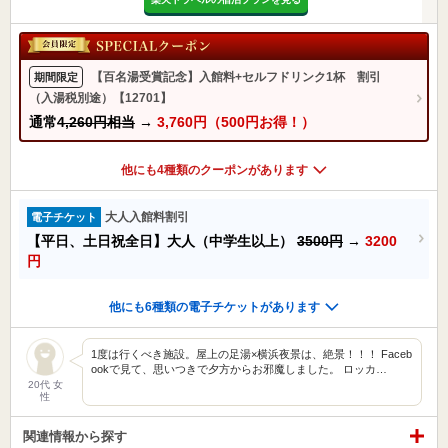
【百名湯受賞記念】入館料+セルフドリンク1杯 割引
期間限定
（入湯税別途）【12701】
通常
4,260円相当
→
3,760円（500円お得！）
他にも4種類のクーポンがあります
大人入館料割引
電子チケット
【平日、土日祝全日】大人（中学生以上）
3500円
→
3200
円
他にも6種類の電子チケットがあります
1度は行くべき施設。屋上の足湯×横浜夜景は、絶景！！！ Faceb
ookで見て、思いつきで夕方からお邪魔しました。 ロッカ…
20代 女
性
関連情報から探す