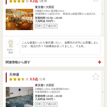
りに追加
4.2点
/ 28 件
東京都 / 大田区
川崎駅3.93km
蓮沼駅151m
JR蒲田駅から徒歩10分。 東急池上線蓮沼駅から徒歩2分。
営業時間 15:00～24:00
入浴料金 550円～
日帰り
子連れOK
こんな銭湯だったら毎日通いたい。 金曜日の夕方にお邪魔しまし
たが、 地元の方々で結構混み合ってました。 でも札…
50代～
男性
関連情報から探す
天神湯
お気に入
りに追加
3.5点
/ 2 件
東京都 / 大田区
川崎駅4.12km
京急蒲田駅335m
京急蒲田駅から徒歩4分
営業時間 14:00～24:00
入浴料金 550円～
日帰り
子連れOK