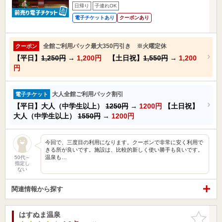
日帰り
子連れOK
電子チケットあり
クーポンあり
全館ご利用パック最大350円引き ※火曜定休
クーポン
【平日】
1,250円
→
1,200円
【土日祝】
1,550円
→
1,200
円
大人全館ご利用パック割引
電子チケット
【平日】大人（中学生以上）
1250円
→
1200円
【土日祝】
大人（中学生以上）
1550円
→
1200円
今回で、三度目の利用になります。クーポンで非常に安く利用で
きる所が良いです。施設は、比較的新しく使い勝手も良いです。
温泉も…
50代～
指定し
ない
関連情報から探す
はすぬま温泉
お気に入