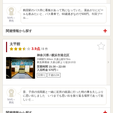
鶴見駅のバス停に看板があって気になっていた。湯あがりにビー
ルも飲みたいと、バス乗車で。60歳過ぎなので500円。今回プー
ル…
50代～
男性
関連情報から探す
太平館
お気に入
りに追加
3.9点
/ 8 件
神奈川県 / 横浜市港北区
川崎駅5.86km
大倉山駅678m
東急東横線 大倉山駅より徒歩10分
営業時間 15:30～22:00
入浴料金 570円～
日帰り
子連れOK
昔、子供の頃両親と一緒に近所の銭湯に行った時の事を久しぶり
に思い出しました いつまでも思い出を振り返る場所であって欲
しいと…
50代～
男性
関連情報から探す