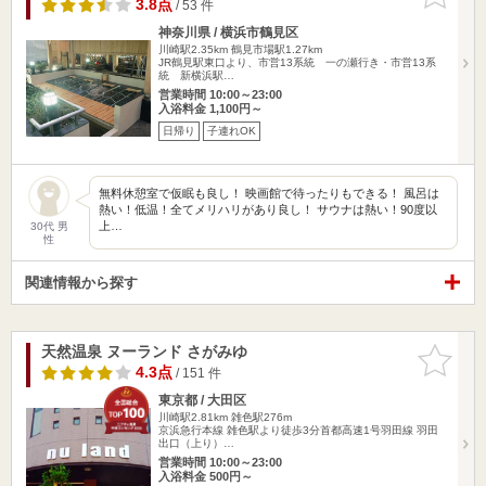
りに追加
3.8点
/ 53 件
神奈川県 / 横浜市鶴見区
川崎駅2.35km
鶴見市場駅1.27km
JR鶴見駅東口より、市営13系統 一の瀬行き・市営13系
統 新横浜駅…
営業時間 10:00～23:00
入浴料金 1,100円～
日帰り
子連れOK
無料休憩室で仮眠も良し！ 映画館で待ったりもできる！ 風呂は
熱い！低温！全てメリハリがあり良し！ サウナは熱い！90度以
上…
30代 男
性
関連情報から探す
天然温泉 ヌーランド さがみゆ
お気に入
りに追加
4.3点
/ 151 件
東京都 / 大田区
川崎駅2.81km
雑色駅276m
京浜急行本線 雑色駅より徒歩3分首都高速1号羽田線 羽田
出口（上り）…
営業時間 10:00～23:00
入浴料金 500円～