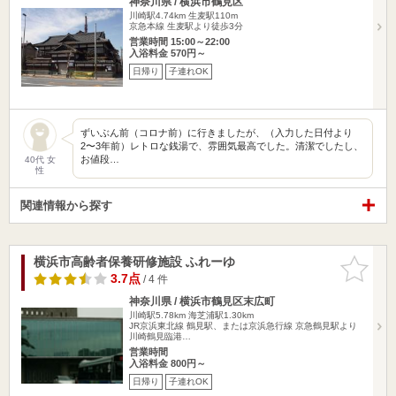
神奈川県 / 横浜市鶴見区
川崎駅4.74km
生麦駅110m
京急本線 生麦駅より徒歩3分
営業時間 15:00～22:00
入浴料金 570円～
日帰り
子連れOK
ずいぶん前（コロナ前）に行きましたが、（入力した日付より
2〜3年前）レトロな銭湯で、雰囲気最高でした。清潔でしたし、
お値段…
40代 女
性
関連情報から探す
横浜市高齢者保養研修施設 ふれーゆ
お気に入
りに追加
3.7点
/ 4 件
神奈川県 / 横浜市鶴見区末広町
川崎駅5.78km
海芝浦駅1.30km
JR京浜東北線 鶴見駅、または京浜急行線 京急鶴見駅より
川崎鶴見臨港…
営業時間
入浴料金 800円～
日帰り
子連れOK