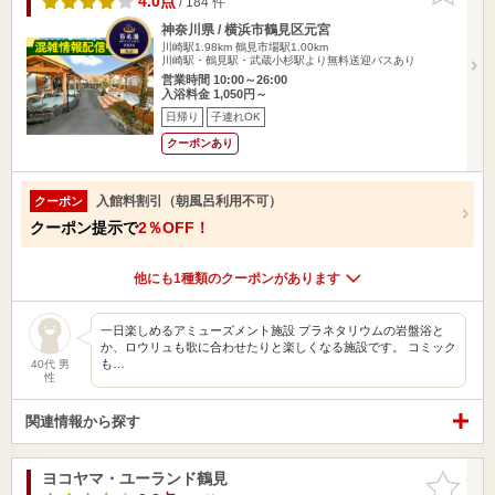
4.0点
/ 184 件
神奈川県 / 横浜市鶴見区元宮
川崎駅1.98km
鶴見市場駅1.00km
川崎駅・鶴見駅・武蔵小杉駅より無料送迎バスあり
営業時間 10:00～26:00
入浴料金 1,050円～
日帰り
子連れOK
クーポンあり
入館料割引（朝風呂利用不可）
クーポン
クーポン提示で
2％OFF！
他にも1種類のクーポンがあります
一日楽しめるアミューズメント施設 プラネタリウムの岩盤浴と
か、ロウリュも歌に合わせたりと楽しくなる施設です。 コミック
も…
40代 男
性
関連情報から探す
ヨコヤマ・ユーランド鶴見
お気に入