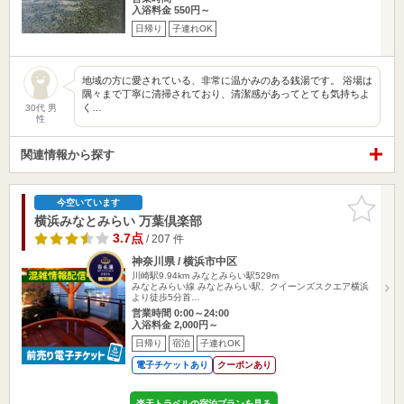
入浴料金 550円～
日帰り
子連れOK
地域の方に愛されている、非常に温かみのある銭湯です。 浴場は
隅々まで丁寧に清掃されており、清潔感があってとても気持ちよ
く…
30代 男
性
関連情報から探す
お気に入
今空いています
りに追加
横浜みなとみらい 万葉倶楽部
3.7点
/ 207 件
神奈川県 / 横浜市中区
川崎駅9.94km
みなとみらい駅529m
みなとみらい線 みなとみらい駅、クイーンズスクエア横浜
より徒歩5分首…
営業時間 0:00～24:00
入浴料金 2,000円～
日帰り
宿泊
子連れOK
電子チケットあり
クーポンあり
楽天トラベルの宿泊プランを見る