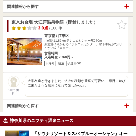
関連情報から探す
東京お台場 大江戸温泉物語（閉館しました）
お気に入
りに追加
3.0点
/ 160 件
東京都 / 江東区
川崎駅11.86km
テレコムセンター駅270m
新交通ゆりかもめ「テレコムセンター」駅下車徒歩2分り
んかい線「東京テ…
営業時間
入浴料金 2,768円～
日帰り
宿泊
子連れOK
大学友達と行きました。浴衣の種類が豊富で可愛い！ 縁日に遊び
に来たような感覚になれて楽しかった。
20代 男
性
関連情報から探す
神奈川県のニフティ温泉ニュース
「サウナリゾート＆スパ ブルーオーシャン」オー