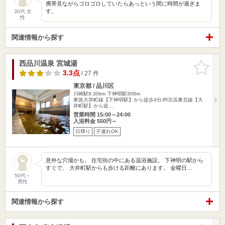
携帯見ながらゴロゴロしていたらあっという間に時間が過ぎま
す。
30代 女
性
関連情報から探す
西品川温泉 宮城湯
お気に入
りに追加
3.3点
/ 27 件
東京都 / 品川区
川崎駅9.30km
下神明駅308m
東急大井町線【下神明駅】から徒歩3分JR京浜東北線【大
井町駅】から徒…
営業時間 15:00～24:00
入浴料金 550円～
日帰り
子連れOK
意外な穴場かも。 住宅街の中にある温浴施設。 下神明の駅から
すぐで、 大井町駅からも歩ける距離にあります。 金曜日…
50代～
男性
関連情報から探す