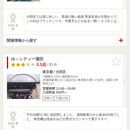
大田区では逆に珍しい、黒湯の無い銭湯 男湯女湯が日替わりで、
この日はブラックシリカ・半露天などがある一階へ そう広くは…
20代 女
性
関連情報から探す
ゆ～シティー蒲田
お気に入
りに追加
3.3点
/ 30 件
東京都 / 大田区
川崎駅4.21km
蒲田駅342m
JR蒲田駅東口から徒歩5分 東邦医大通りの信号（蒲田小学
校前入口 …
営業時間 11:00～24:00
入浴料金 550円～
日帰り
子連れOK
平日水曜11:30に初訪問しました。 蒲田駅東口から徒歩5分程でし
た。 券売機は現金のみだが受付カウンターで電子マネー…
40代 男
性