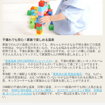
子連れでも安心！家族で楽しめる温泉
家族でのんびり温泉に行きたくても、赤ちゃんや小さなお子様を連れての温泉
や外泊は、やはり不安が大きいもの。そんなお悩みをお持ちの方でも安心して
利用できる、子連れ家族に優しい温泉がおすすめ。せっかくの癒しの温泉、お
子さんも大人もリラックスして家族団らんの時間を楽しみましょう！
「
美楽温泉 SPA-HERBS(スパハーブス)
」は、子連れ家族に嬉しいキッズルーム
が用意されており、小さなお子さんがいても安心して過ごすことができます。
また、リラックススペースやコミックスペースでゆったりすることもできま
す。
草加駅・竹ノ塚駅より送迎バスがある「
竜泉寺の湯 草加谷塚店
」では、ちびっ
この湯(天然温泉)は、おむつの取れていない小さなお子様が入れるお風呂もご用
意。キッズコーナーもあり家族みんなで温泉を楽しむことができます。
川崎駅の子連れOKな温泉、日帰り温泉、スーパー銭湯の中でも特に人気がある
のは、
RAKU SPA 鶴見（ラクスパ鶴見）
、
ヨコヤマ・ユーランド鶴見
、
天然温
泉 ヌーランド さがみゆ
などの施設です。ぜひ一度は足を運んでみてくださ
い。