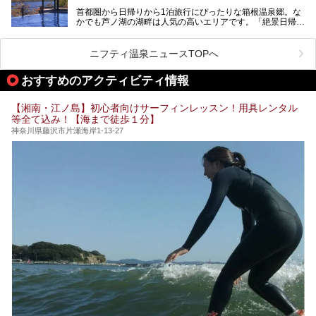
盤浴・漫画の充実度」「景色の良さ」「高級感」「深夜営
首都圏から日帰りから1泊旅行にぴったりな箱根温泉郷。な
昭和の日本を代表する建築家の一人、村野藤吾が芦ノ湖の畔
業」「駅近」など、目的別に厳選して紹介します。
かでも芦ノ湖の湖畔は人気の高いエリアです。「絶景日帰り
に建てた桃源郷のようなホテルがここ。自家源泉の温泉や、
今の気分にぴったりの施設を見つけて、最高のリフレッシュ
温泉 龍宮殿本館」は、露天風呂から芦ノ湖と富士山の両方
こだわりぬいた食もあわせて、このホテルの魅力をレポート
時間を過ごす参考にしていただけますと幸いです。
が楽しめるまさに眺望自慢の日帰り温泉。
します。
ニフティ温泉ニュースTOPへ
そしてここは全24室の「箱根 芦ノ湖畔蛸川温泉 龍宮殿」と
───
して宿泊もできます。宿泊者は「龍宮殿本館」の営業時間に
提供元：株式会社西武・プリンスホテルズワールドワイド
おすすめのアクティビティ情報
加えて、朝6時からの宿泊者専用時間帯にも「龍宮殿本館」
【PR】
のお風呂が利用できます。
この記事はザ・プリンス 箱根芦ノ湖のPR記事です。
【湘南・江ノ島】初心者向けサーフィンレッスン！用具レンタル
今回は日帰り温泉としての「絶景日帰り温泉 龍宮殿本館
等全て込み！【海まで徒歩１分】
（以下、龍宮殿本館）」と、旅館としての「箱根 芦ノ湖畔
蛸川温泉 龍宮殿（以下、龍宮殿）」の両方の魅力をたっぷ
神奈川県藤沢市片瀬海岸1-13-27
りお伝えします！
ここは箱根神社、九頭龍神社、白龍神社、箱根元宮と箱根の
4つの神社に囲まれたパワースポットです。
───
提供元：株式会社西武・プリンスホテルズワールドワイド
【PR】
この記事は箱根 芦ノ湖畔蛸川温泉 龍宮殿のPR記事です。