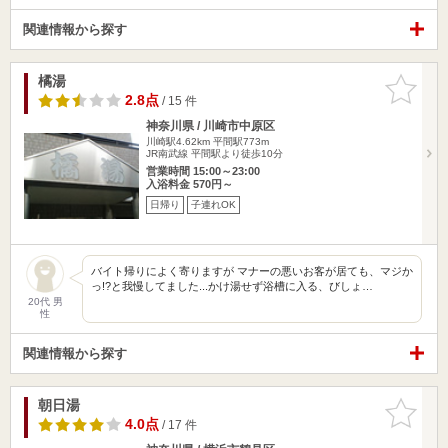
関連情報から探す
橘湯
お気に入
りに追加
2.8点
/ 15 件
神奈川県 / 川崎市中原区
川崎駅4.62km
平間駅773m
JR南武線 平間駅より徒歩10分
営業時間 15:00～23:00
入浴料金 570円～
日帰り
子連れOK
バイト帰りによく寄りますが マナーの悪いお客が居ても、マジか
っ!?と我慢してました...かけ湯せず浴槽に入る、びしょ…
20代 男
性
関連情報から探す
朝日湯
お気に入
りに追加
4.0点
/ 17 件