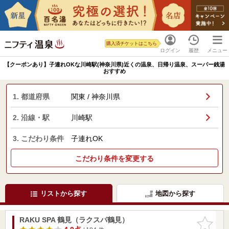
購入済チケットはこちら
ログイン
履歴
メニュー
【クーポンあり】子連れOKな川崎駅(神奈川県)近くの温泉、日帰り温泉、スーパー銭湯
おすすめ
1. 都道府県
関東 / 神奈川県
2. 沿線・駅
川崎駅
3. こだわり条件
子連れOK
こだわり条件を変更する
リストから探す
地図から探す
RAKU SPA 鶴見（ラクスパ鶴見）
お気に入
りに追加