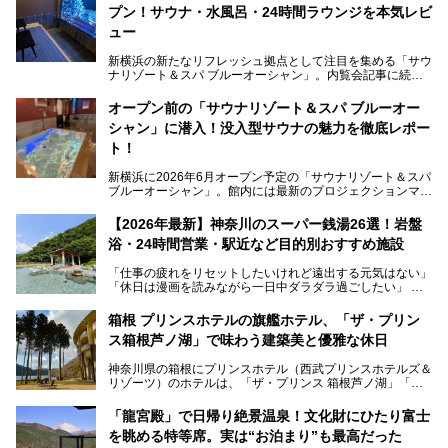
プン！サウナ・水風呂・24時間ラウンジを本気レビ
ュー
新横浜の新たなリフレッシュ拠点として注目を集める「サウ
ナリゾート＆スパ ブルーオーシャン」。内覧会記事に続
き、今回は実際に体験してみたリアルな様子をレポートしま
す。サウナや水風呂の気持ちよさはもちろん、リラックスス
オープン前の「サウナリゾート＆スパ ブルーオー
ペースの過ごしやすさまで徹底チェック。新横浜エリアで日
シャン」に潜入！没入型サウナの魅力を徹底レポー
常の疲れをリセットしたい人、ライブやスポーツ観戦遠征組
は必見です。
ト！
新横浜に2026年6月オープン予定の「サウナリゾート＆スパ
ブルーオーシャン」。館内には最新のプロジェクションマッ
ピングが多用され、まるで世界を旅しているかのような圧倒
的な“没入感（イマーシブ）”を体験できます。
【2026年最新】神奈川のスーパー銭湯26選！岩盤
浴・24時間営業・駅近など目的別おすすめ施設
「仕事の疲れをリセットしたいけれど遠出する元気はない」
今回は、そんな大注目の施設に一足先にお邪魔し、その全貌
「休日は漫画を読みながら一日中ダラダラ過ごしたい」
を見学させていただきました！
「子ども連れでも気兼ねなく、家事を忘れてリフレッシュし
たい」
サウナ室の中に咲き誇る桜、魚たちが泳ぐ水風呂、そしてバ
箱根 プリンスホテルの旗艦ホテル、「ザ・プリン
リのビーチを思わせる休憩スペース…。驚きの連続だった館
ス箱根芦ノ湖」で味わう建築美と優雅な休日
そんな「癒やされたい」という願いを叶えてくれるのが、神
内の様子をレポートします！
奈川県のスーパー銭湯。
神奈川県の箱根にプリンスホテル（西武プリンスホテルズ＆
神奈川県には、サウナや岩盤浴、一日中遊べるエンタメ施設
リゾーツ）のホテルは、「ザ・プリンス 箱根芦ノ湖」「芦
など、“非日常”を味わえるスーパー銭湯が数多く揃っていま
ノ湖畔 蛸川温泉 龍宮殿」「箱根湯の花プリンスホテル」
す。しかし、選択肢が多いからこそ「どの施設か迷ってしま
「箱根仙石原プリンスホテル」と4軒あり、今回ご紹介する
う」という人も多いはず。
「龍宮殿」で日帰り絶景温泉！文化財にひたり富士
「ザ・プリンス 箱根芦ノ湖」は、その中でもフラッグシッ
を眺める特等席。実は“お泊まり”も最高だった
プ（旗艦）に位置づけられる特別なホテルです。
そこで今回は、神奈川県内の人気施設26選を「安さ」「岩