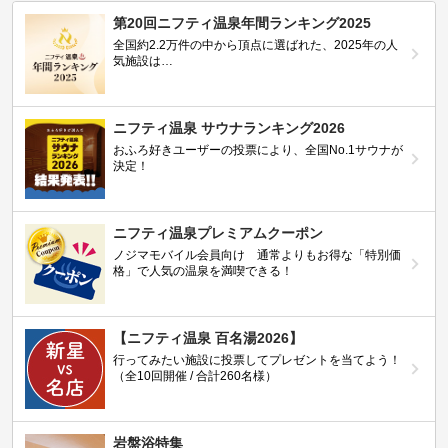
第20回ニフティ温泉年間ランキング2025
全国約2.2万件の中から頂点に選ばれた、2025年の人
気施設は…
ニフティ温泉 サウナランキング2026
おふろ好きユーザーの投票により、全国No.1サウナが
決定！
ニフティ温泉プレミアムクーポン
ノジマモバイル会員向け 通常よりもお得な「特別価
格」で人気の温泉を満喫できる！
【ニフティ温泉 百名湯2026】
行ってみたい施設に投票してプレゼントを当てよう！
（全10回開催 / 合計260名様）
岩盤浴特集