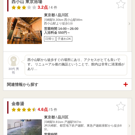
西小山 東京浴場
お気に入
りに追加
3.2点
/ 4 件
東京都 / 品川区
川崎駅9.30km
西小山駅98m
西小山駅より徒歩1分
営業時間 14:00～26:00
入浴料金 550円～
日帰り
子連れOK
西小山駅から徒歩すぐの場所にあり、アクセスがとても良いで
す。 リニューアル後の施設ということで、館内は非常に清潔感が
あり…
30代 男
性
関連情報から探す
金春湯
お気に入
りに追加
4.6点
/ 5 件
東京都 / 品川区
川崎駅9.81km
戸越駅567m
JR大崎駅、都営地下鉄戸越駅、東急戸越銀座駅から徒歩8
分。
営業時間