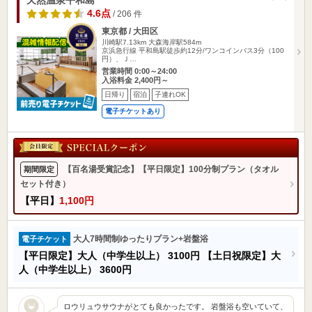
4.6点
/ 206 件
東京都 / 大田区
川崎駅7.13km
大森海岸駅584m
京浜急行線 平和島駅徒歩約12分/ワンコインバス3分（100
円）、Ｊ…
営業時間 0:00～24:00
入浴料金 2,400円～
日帰り
宿泊
子連れOK
電子チケットあり
【百名湯受賞記念】【平日限定】100分制プラン（タオル
期間限定
セット付き）
【平日】
1,100円
大人7時間制ゆったりプラン+岩盤浴
電子チケット
【平日限定】大人（中学生以上）
3100円
【土日祝限定】大
人（中学生以上）
3600円
ロウリュウサウナがとても良かったです。 岩盤浴も空いていて、