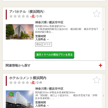
アパホテル〈横浜関内〉
お気に入
りに追加
-点
/ 0 件
神奈川県 / 横浜市中区
関内駅299m
馬車道駅397m
ＪＲ根岸線関内駅北口徒歩3分・横浜駅2駅 横浜市営地下
鉄関内駅3番出…
営業時間
入浴料金 ～
宿泊
サウナ
楽天トラベルの宿泊プランを見る
関連情報から探す
ホテルコメント横浜関内
お気に入
りに追加
-点
/ 0 件
神奈川県 / 横浜市中区
関内駅303m
伊勢佐木長者町駅284m
JR「関内駅」南口より徒歩5分。 横浜市営地下鉄「伊勢
佐木長者町駅」…
営業時間
入浴料金 ～