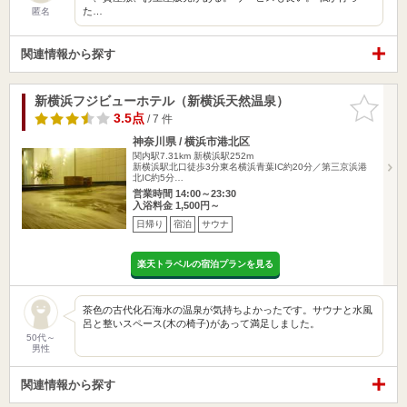
た…
匿名
関連情報から探す
新横浜フジビューホテル（新横浜天然温泉）
お気に入
りに追加
3.5点
/ 7 件
神奈川県 / 横浜市港北区
関内駅7.31km
新横浜駅252m
新横浜駅北口徒歩3分東名横浜青葉IC約20分／第三京浜港
北IC約5分…
営業時間 14:00～23:30
入浴料金 1,500円～
日帰り
宿泊
サウナ
楽天トラベルの宿泊プランを見る
茶色の古代化石海水の温泉が気持ちよかったです。サウナと水風
呂と整いスペース(木の椅子)があって満足しました。
50代～
男性
関連情報から探す