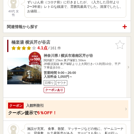
ずいぶん前（コロナ前）に行きましたが、（入力した日付より
2〜3年前）レトロな銭湯で、雰囲気最高でした。清潔でしたし、
お値段…
40代 女
性
関連情報から探す
極楽湯 横浜芹が谷店
お気に入
りに追加
4.1点
/ 161 件
神奈川県 / 横浜市港南区芹が谷
関内駅7.15km
東戸塚駅1.56km
JR横須賀線 東戸塚駅より上大岡行きバス利用10分、平戸
下車徒歩3分…
営業時間 9:00～26:00
入浴料金 1,050円～
日帰り
サウナ
クーポンあり
入館料割引
クーポン
クーポン提示で
5％OFF！
施設が充実。 食事、散髪、マッサージなどの他に、ゲームコーナ
ー、貸座敷、お土産販売がある。 サービスも良い。 私が行っ