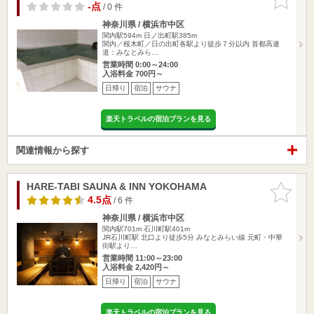
りに追加
-点
/ 0 件
神奈川県 / 横浜市中区
関内駅594m
日ノ出町駅385m
関内／桜木町／日の出町各駅より徒歩７分以内 首都高速
道：みなとみら…
営業時間 0:00～24:00
入浴料金 700円～
日帰り
宿泊
サウナ
楽天トラベルの宿泊プランを見る
関連情報から探す
HARE-TABI SAUNA & INN YOKOHAMA
お気に入
りに追加
4.5点
/ 6 件
神奈川県 / 横浜市中区
関内駅701m
石川町駅401m
JR石川町駅 北口より徒歩5分 みなとみらい線 元町・中華
街駅より…
営業時間 11:00～23:00
入浴料金 2,420円～
日帰り
宿泊
サウナ
楽天トラベルの宿泊プランを見る