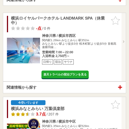
横浜ロイヤルパークホテル LANDMARK SPA（休業
お気に入
中）
りに追加
-点
/ 0 件
神奈川県 / 横浜市西区
関内駅1.26km
みなとみらい駅352m
みなとみらい駅より徒歩3分 桜木町駅より徒歩5分 首都高
速横羽線…
営業時間 7:00～22:00
入浴料金 2,750円～
日帰り
宿泊
サウナ
楽天トラベルの宿泊プランを見る
関連情報から探す
お気に入
今空いています
りに追加
横浜みなとみらい 万葉倶楽部
3.7点
/ 207 件
神奈川県 / 横浜市中区
関内駅1.35km
みなとみらい駅529m