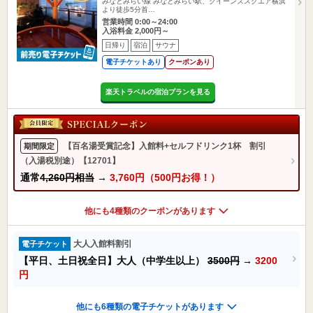
みなとみらい線 みなとみらい駅、クイーンズスクエア横浜
より徒歩5分首…
営業時間 0:00～24:00
入浴料金 2,000円～
日帰り
宿泊
サウナ
電子チケットあり
クーポンあり
楽天トラベルの宿泊プランを見る
【百名湯受賞記念】入館料+セルフドリンク1杯 割引
期間限定
（入湯税別途）【12701】
通常
4,260円相当
→
3,760円（500円お得！）
他にも4種類のクーポンがあります
大人入館料割引
電子チケット
【平日、土日祝全日】大人（中学生以上）
3500円
→
3200
円
他にも6種類の電子チケットがあります