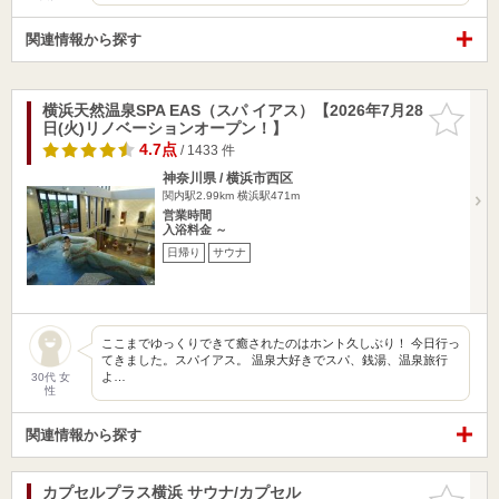
関連情報から探す
横浜天然温泉SPA EAS（スパ イアス）【2026年7月28
お気に入
日(火)リノベーションオープン！】
りに追加
4.7点
/ 1433 件
神奈川県 / 横浜市西区
関内駅2.99km
横浜駅471m
営業時間
入浴料金 ～
日帰り
サウナ
ここまでゆっくりできて癒されたのはホント久しぶり！ 今日行っ
てきました。スパイアス。 温泉大好きでスパ、銭湯、温泉旅行
よ…
30代 女
性
関連情報から探す
カプセルプラス横浜 サウナ/カプセル
お気に入