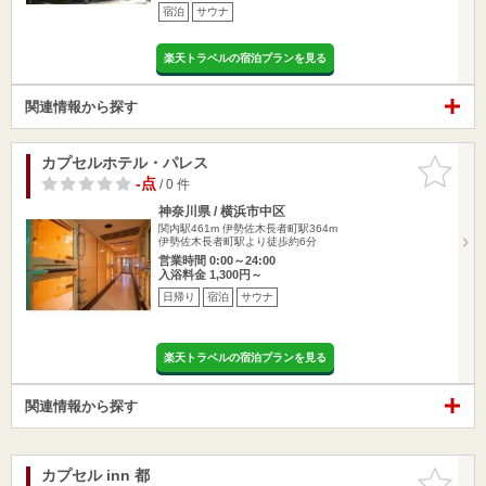
宿泊
サウナ
楽天トラベルの宿泊プランを見る
関連情報から探す
カプセルホテル・パレス
お気に入
りに追加
-点
/ 0 件
神奈川県 / 横浜市中区
関内駅461m
伊勢佐木長者町駅364m
伊勢佐木長者町駅より徒歩約6分
営業時間 0:00～24:00
入浴料金 1,300円～
日帰り
宿泊
サウナ
楽天トラベルの宿泊プランを見る
関連情報から探す
カプセル inn 都
お気に入