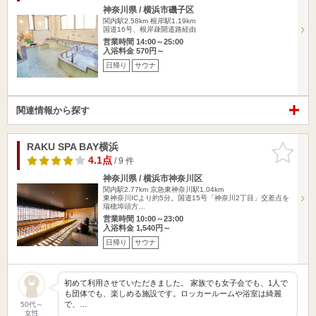
神奈川県 / 横浜市磯子区
関内駅2.58km
根岸駅1.19km
国道16号、根岸疎開道路経由
営業時間 14:00～25:00
入浴料金 570円～
日帰り
サウナ
関連情報から探す
RAKU SPA BAY横浜
お気に入
りに追加
4.1点
/ 9 件
神奈川県 / 横浜市神奈川区
関内駅2.77km
京急東神奈川駅1.04km
東神奈川ICより約5分。国道15号「神奈川2丁目」交差点を
瑞穂埠頭方…
営業時間 10:00～23:00
入浴料金 1,540円～
日帰り
サウナ
初めて利用させていただきました。 家族でも女子会でも、1人で
も団体でも、楽しめる施設です。ロッカールームや浴室は綺麗
で、…
50代～
女性