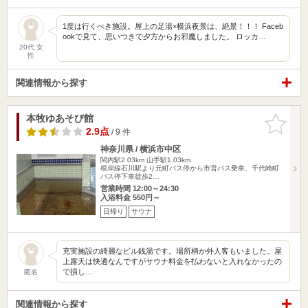
1度は行くべき施設。屋上の足湯×横浜夜景は、絶景！！！ Faceb
ookで見て、思いつきで夕方からお邪魔しました。 ロッカ…
20代 女
性
関連情報から探す
本牧ゆあそび館
お気に入
りに追加
2.9点
/ 9 件
神奈川県 / 横浜市中区
関内駅2.03km
山手駅1.03km
根岸線石川駅より元町バス停から市営バス乗車、千代崎町
バス停下車徒歩2…
営業時間 12:00～24:30
入浴料金 550円～
日帰り
サウナ
充実施設の綺麗なビル銭湯です。場所柄か外人客もいました。屋
上露天は快適なんですがサウナ料金を払わないと入れなかったの
で損し…
匿名
関連情報から探す