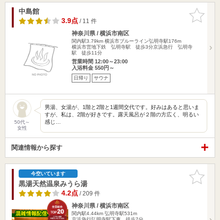
中島館
お気に入
りに追加
3.9点
/ 11 件
神奈川県 / 横浜市南区
関内駅3.79km
横浜市ブルーライン弘明寺駅176m
横浜市営地下鉄 弘明寺駅 徒歩3分京浜急行 弘明寺
駅 徒歩11分
営業時間 12:00～23:00
入浴料金 550円～
日帰り
サウナ
男湯、女湯が、1階と2階と1週間交代です。好みはあると思いま
すが、私は、2階が好きです。露天風呂が２階の方広く、明るい
感じ…
50代～
女性
関連情報から探す
お気に入
今空いています
りに追加
黒湯天然温泉みうら湯
4.2点
/ 209 件
神奈川県 / 横浜市南区
関内駅4.44km
弘明寺駅531m
京浜急行弘明寺駅下車、徒歩7分