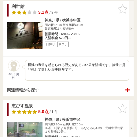
利世館
お気に入
りに追加
3.1点
/ 8 件
神奈川県 / 横浜市中区
関内駅862m
阪東橋駅419m
阪東橋駅より徒歩8分
営業時間 14:00～23:15
入浴料金 570円～
日帰り
サウナ
横浜の裏道を感じられる歴史があるいい公衆浴場です。後世に是
非残して欲しい歴史財産です。
40代 男
性
関連情報から探す
恵びす温泉
お気に入
りに追加
5.0点
/ 1 件
神奈川県 / 横浜市中区
関内駅936m
石川町駅255m
JR石川町駅より徒歩3分。みなとみらい線 元町中華街駅
より徒歩10分…
営業時間 11:00～25:00