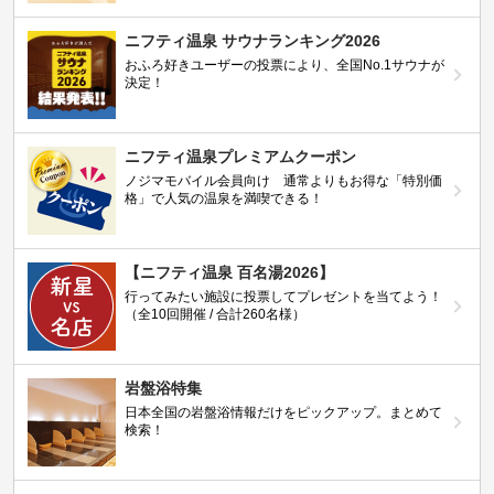
ニフティ温泉 サウナランキング2026
おふろ好きユーザーの投票により、全国No.1サウナが
決定！
ニフティ温泉プレミアムクーポン
ノジマモバイル会員向け 通常よりもお得な「特別価
格」で人気の温泉を満喫できる！
【ニフティ温泉 百名湯2026】
行ってみたい施設に投票してプレゼントを当てよう！
（全10回開催 / 合計260名様）
岩盤浴特集
日本全国の岩盤浴情報だけをピックアップ。まとめて
検索！