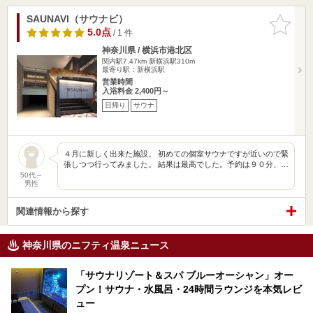
SAUNAVI（サウナビ）
お気に入
りに追加
5.0点
/ 1 件
神奈川県 / 横浜市港北区
関内駅7.47km
新横浜駅310m
最寄り駅：新横浜駅
営業時間
入浴料金 2,400円～
日帰り
サウナ
４月に新しく出来た施設。 初めての個室サウナですが近いので緊
張しつつ行ってみました。 結果は最高でした。予約は９０分、…
50代～
男性
関連情報から探す
神奈川県のニフティ温泉ニュース
「サウナリゾート＆スパ ブルーオーシャン」オー
プン！サウナ・水風呂・24時間ラウンジを本気レビ
ュー