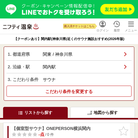
購入済チケットはこちら
ログイン
履歴
メニュー
【クーポンあり】関内駅(神奈川県)近くのサウナ施設おすすめ(2026年版)
1. 都道府県
関東 / 神奈川県
2. 沿線・駅
関内駅
3. こだわり条件
サウナ
こだわり条件を変更する
リストから探す
地図から探す
【個室型サウナ】ONEPERSON横浜関内
お気に入
りに追加
-点
/ 0 件