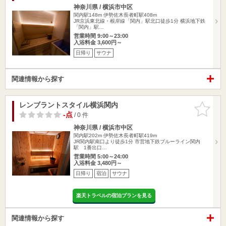
神奈川県 / 横浜市中区
関内駅148m
伊勢佐木長者町駅408m
JR京浜東北線・根岸線「関内」駅北口徒歩1分 横浜地下鉄
「関内」駅…
営業時間 9:00～23:00
入浴料金 3,600円～
日帰り
サウナ
関連情報から探す
レンブラントスタイル横浜関内
お気に入
りに追加
-点
/ 0 件
神奈川県 / 横浜市中区
関内駅202m
伊勢佐木長者町駅419m
JR関内駅南口より徒歩1分 市営地下鉄ブルーライン関内
駅 1番出口…
営業時間 5:00～24:00
入浴料金 3,480円～
日帰り
宿泊
サウナ
楽天トラベルの宿泊プランを見る
関連情報から探す