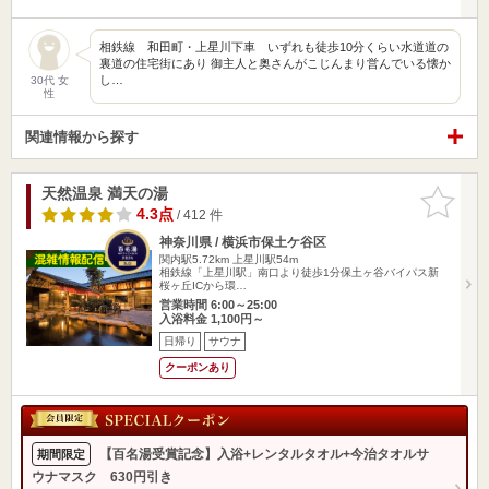
相鉄線 和田町・上星川下車 いずれも徒歩10分くらい水道道の
裏道の住宅街にあり 御主人と奥さんがこじんまり営んでいる懐か
し…
30代 女
性
関連情報から探す
天然温泉 満天の湯
お気に入
りに追加
4.3点
/ 412 件
神奈川県 / 横浜市保土ケ谷区
関内駅5.72km
上星川駅54m
相鉄線「上星川駅」南口より徒歩1分保土ヶ谷バイパス新
桜ヶ丘ICから環…
営業時間 6:00～25:00
入浴料金 1,100円～
日帰り
サウナ
クーポンあり
【百名湯受賞記念】入浴+レンタルタオル+今治タオルサ
期間限定
ウナマスク 630円引き