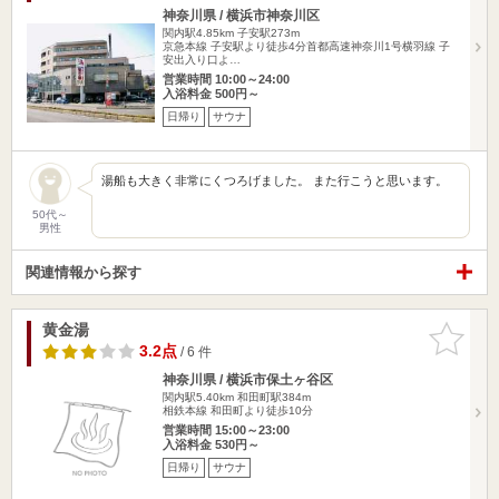
神奈川県 / 横浜市神奈川区
関内駅4.85km
子安駅273m
京急本線 子安駅より徒歩4分首都高速神奈川1号横羽線 子
安出入り口よ…
営業時間 10:00～24:00
入浴料金 500円～
日帰り
サウナ
湯船も大きく非常にくつろげました。 また行こうと思います。
50代～
男性
関連情報から探す
黄金湯
お気に入
りに追加
3.2点
/ 6 件
神奈川県 / 横浜市保土ヶ谷区
関内駅5.40km
和田町駅384m
相鉄本線 和田町より徒歩10分
営業時間 15:00～23:00
入浴料金 530円～
日帰り
サウナ