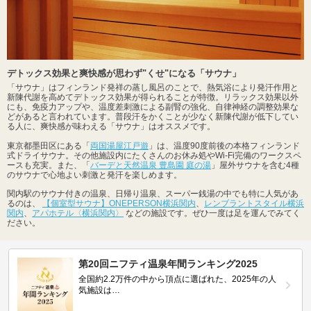
デトックス効果と爽快感が思わず"くせ"になる「サウナ」
「サウナ」はフィンランド発祥の蒸し風呂のことで、熱気浴により発汗作用と
新陳代謝を高めてデトックス効果が得られることが特徴。リラックス効果以外
にも、免疫力アップや、温度差刺激による副腎の強化、自律神経の調整効果な
どがあると言われています。普段汗をかくことが少なく新陳代謝が低下してい
る人に、爽快感が味わえる「サウナ」はオススメです。
東京都墨田区にある「
両国湯屋江戸遊
」は、温度90度前後の本格フィンランド
式ドライサウナ。その他施設内にたくさんのお休み処やWi-Fi完備のワークスペ
ースも充実。また、「
バーデと天然温泉 豊島園 庭の湯
」屋外サウナを含む4種
のサウナで心地よい刺激と発汗を楽しめます。
関内駅のサウナ付きの温泉、日帰り温泉、スーパー銭湯の中でも特に人気があ
るのは、
【個室型サウナ】ONEPERSON横浜関内
、
レンブラントスタイル横浜
関内
、
アパホテル〈横浜関内〉
などの施設です。ぜひ一度は足を運んでみてく
ださい。
第20回ニフティ温泉年間ランキング2025
全国約2.2万件の中から頂点に選ばれた、2025年の人
気施設は…