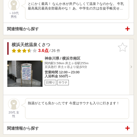
とにかく最高！ なんか水が井戸らしくて温泉？なのかな。 牛乳
最高風呂最高全部最高やな！ あ、中学生の方は生徒手帳見せ…
～10代
男性
関連情報から探す
横浜天然温泉くさつ
お気に入
りに追加
3.6点
/ 26 件
神奈川県 / 横浜市南区
関内駅3.58km
井土ヶ谷駅255m
京浜急行 井土ヶ谷より徒歩5分
営業時間 12:00～23:00
入浴料金 550円～
日帰り
サウナ
熱湯がとても良かったです 今度はサウナも入りに行きます！
20代 女
性
関連情報から探す