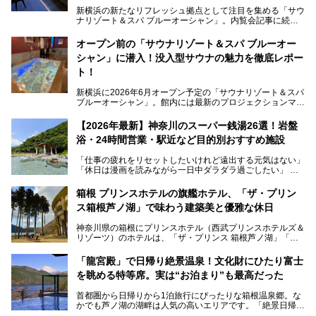
新横浜の新たなリフレッシュ拠点として注目を集める「サウ
ナリゾート＆スパ ブルーオーシャン」。内覧会記事に続
き、今回は実際に体験してみたリアルな様子をレポートしま
す。サウナや水風呂の気持ちよさはもちろん、リラックスス
オープン前の「サウナリゾート＆スパ ブルーオー
ペースの過ごしやすさまで徹底チェック。新横浜エリアで日
シャン」に潜入！没入型サウナの魅力を徹底レポー
常の疲れをリセットしたい人、ライブやスポーツ観戦遠征組
は必見です。
ト！
新横浜に2026年6月オープン予定の「サウナリゾート＆スパ
ブルーオーシャン」。館内には最新のプロジェクションマッ
ピングが多用され、まるで世界を旅しているかのような圧倒
的な“没入感（イマーシブ）”を体験できます。
【2026年最新】神奈川のスーパー銭湯26選！岩盤
浴・24時間営業・駅近など目的別おすすめ施設
「仕事の疲れをリセットしたいけれど遠出する元気はない」
今回は、そんな大注目の施設に一足先にお邪魔し、その全貌
「休日は漫画を読みながら一日中ダラダラ過ごしたい」
を見学させていただきました！
「子ども連れでも気兼ねなく、家事を忘れてリフレッシュし
たい」
サウナ室の中に咲き誇る桜、魚たちが泳ぐ水風呂、そしてバ
箱根 プリンスホテルの旗艦ホテル、「ザ・プリン
リのビーチを思わせる休憩スペース…。驚きの連続だった館
ス箱根芦ノ湖」で味わう建築美と優雅な休日
そんな「癒やされたい」という願いを叶えてくれるのが、神
内の様子をレポートします！
奈川県のスーパー銭湯。
神奈川県の箱根にプリンスホテル（西武プリンスホテルズ＆
神奈川県には、サウナや岩盤浴、一日中遊べるエンタメ施設
リゾーツ）のホテルは、「ザ・プリンス 箱根芦ノ湖」「芦
など、“非日常”を味わえるスーパー銭湯が数多く揃っていま
ノ湖畔 蛸川温泉 龍宮殿」「箱根湯の花プリンスホテル」
す。しかし、選択肢が多いからこそ「どの施設か迷ってしま
「箱根仙石原プリンスホテル」と4軒あり、今回ご紹介する
う」という人も多いはず。
「龍宮殿」で日帰り絶景温泉！文化財にひたり富士
「ザ・プリンス 箱根芦ノ湖」は、その中でもフラッグシッ
を眺める特等席。実は“お泊まり”も最高だった
プ（旗艦）に位置づけられる特別なホテルです。
そこで今回は、神奈川県内の人気施設26選を「安さ」「岩
盤浴・漫画の充実度」「景色の良さ」「高級感」「深夜営
首都圏から日帰りから1泊旅行にぴったりな箱根温泉郷。な
昭和の日本を代表する建築家の一人、村野藤吾が芦ノ湖の畔
業」「駅近」など、目的別に厳選して紹介します。
かでも芦ノ湖の湖畔は人気の高いエリアです。「絶景日帰り
に建てた桃源郷のようなホテルがここ。自家源泉の温泉や、
今の気分にぴったりの施設を見つけて、最高のリフレッシュ
温泉 龍宮殿本館」は、露天風呂から芦ノ湖と富士山の両方