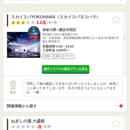
スカイスパYOKOHAMA（スカイスパヨコハマ）
お気に入
りに追加
3.2点
/ 67 件
神奈川県 / 横浜市西区
関内駅2.52km
横浜駅275m
JR・京急本線・東急東横線横浜駅東口より徒歩3分国道1号
線を東神奈川…
営業時間 0:00～24:00
入浴料金 2,600円～
日帰り
宿泊
サウナ
楽天トラベルの宿泊プランを見る
浮気して他の施設にできるたびに行ったりもしましたが、結局こ
こに戻ってきてしまいます。古さが目立つようにもなってます
が、一番…
匿名
関連情報から探す
ねぎしの湯 大盛舘
お気に入
りに追加
-点
/ 0 件