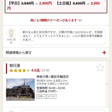
【平日】
3,530円
→
2,900円
【土日祝】
3,630円
→
3,000
円
他にも3種類のクーポンがあります
駅のまん前と好立地ですが、土曜の午後にもかかわらず、大混雑
はなく、とてもリラックスできました。シルク風呂や漢方炭酸泉
があり…
40代 男
性
関連情報から探す
朝日湯
お気に入
りに追加
4.0点
/ 17 件
神奈川県 / 横浜市鶴見区
関内駅6.45km
生麦駅110m
京急本線 生麦駅より徒歩3分
営業時間 15:00～22:00
入浴料金 570円～
日帰り
サウナ