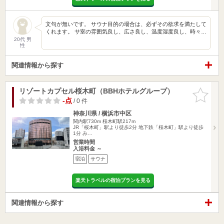
文句が無いです。 サウナ目的の場合は、必ずその欲求を満たして
くれます。 サ室の雰囲気良し、広さ良し、温度湿度良し、時々…
20代 男
性
関連情報から探す
リゾートカプセル桜木町（BBHホテルグループ）
お気に入
りに追加
-点
/ 0 件
神奈川県 / 横浜市中区
関内駅730m
桜木町駅217m
JR「桜木町」駅より徒歩2分 地下鉄「桜木町」駅より徒歩
1分 み…
営業時間
入浴料金 ～
宿泊
サウナ
楽天トラベルの宿泊プランを見る
関連情報から探す