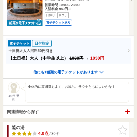
営業時間 10:00～23:00
入浴料金 980円～
日帰り
サウナ
電子チケットあり
日付指定
電子チケット
土日祝大人入浴料50円引き
【土日祝】大人（中学生以上）
1080円
→
1030円
他にも1種類の電子チケットがあります
全体的に雰囲気もよく、お風呂、サウナともによいかな！
40代 男
性
関連情報から探す
鷲の湯
お気に入
りに追加
4.0点
/ 30 件