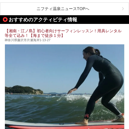
こだわりぬいた食もあわせて、このホテルの魅力をレポート
時間を過ごす参考にしていただけますと幸いです。
が楽しめるまさに眺望自慢の日帰り温泉。
します。
ニフティ温泉ニュースTOPへ
そしてここは全24室の「箱根 芦ノ湖畔蛸川温泉 龍宮殿」と
───
して宿泊もできます。宿泊者は「龍宮殿本館」の営業時間に
提供元：株式会社西武・プリンスホテルズワールドワイド
おすすめのアクティビティ情報
加えて、朝6時からの宿泊者専用時間帯にも「龍宮殿本館」
【PR】
のお風呂が利用できます。
この記事はザ・プリンス 箱根芦ノ湖のPR記事です。
【湘南・江ノ島】初心者向けサーフィンレッスン！用具レンタル
今回は日帰り温泉としての「絶景日帰り温泉 龍宮殿本館
等全て込み！【海まで徒歩１分】
（以下、龍宮殿本館）」と、旅館としての「箱根 芦ノ湖畔
蛸川温泉 龍宮殿（以下、龍宮殿）」の両方の魅力をたっぷ
神奈川県藤沢市片瀬海岸1-13-27
りお伝えします！
ここは箱根神社、九頭龍神社、白龍神社、箱根元宮と箱根の
4つの神社に囲まれたパワースポットです。
───
提供元：株式会社西武・プリンスホテルズワールドワイド
【PR】
この記事は箱根 芦ノ湖畔蛸川温泉 龍宮殿のPR記事です。