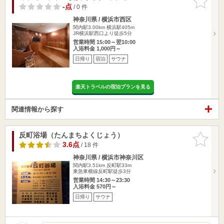
りに追加
-点
/ 0 件
神奈川県 / 横浜市西区
関内駅3.00km
横浜駅405m
JR横浜駅西口より徒歩5分
営業時間 15:00～翌10:00
入浴料金 1,000円～
日帰り
宿泊
サウナ
楽天トラベルの宿泊プランを見る
関連情報から探す
反町浴場（たんまちよくじょう）
お気に入
りに追加
3.6点
/ 18 件
神奈川県 / 横浜市神奈川区
関内駅3.51km
反町駅33m
東急東横線反町駅徒歩3分
営業時間 14:30～23:30
入浴料金 570円～
日帰り
サウナ