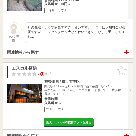
入浴料金 570円～
日帰り
サウナ
町の銭湯という雰囲気ですごく良いです。 サウナは追加料金が必
要ですが、レンタルタオル大小が付いてきて、むしろ手ぶらで来
れ…
40代 男
性
関連情報から探す
エスカル横浜
お気に入
りに追加
-点
/ 0 件
神奈川県 / 横浜市中区
関内駅1.19km
元町・中華街（山下公園）駅142m
みなとみらい線 「元町・中華街駅」 徒歩0分！「横浜駅」
電車で8分・…
営業時間
入浴料金 ～
宿泊
サウナ
楽天トラベルの宿泊プランを見る
関連情報から探す