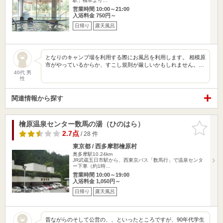
駅」橋本より…
営業時間 10:00～21:00
入浴料金 750円～
日帰り
露天風呂
となりのキャンプ場を利用する際にお風呂を利用します。 相模原
市がやっているからか、すこし規則が厳しいかもしれません。…
40代 男
性
関連情報から探す
檜原温泉センター数馬の湯（ひのはら）
お気に入
りに追加
2.7点
/ 28 件
東京都 / 西多摩郡檜原村
奥多摩駅10.24km
JR武蔵五日市駅から、西東京バス「数馬行」で温泉センタ
ー下車（約1時…
営業時間 10:00～19:00
入浴料金 1,050円～
日帰り
露天風呂
昔ながらのそして公営の、、といったところですが、90年代学生