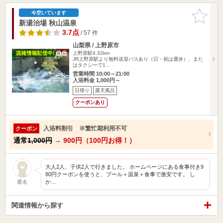
お気に入
今空いています
りに追加
新湯治場 秋山温泉
3.7点
/ 57 件
山梨県 / 上野原市
上野原駅4.32km
JR上野原駅より無料送迎バスあり（日・祝は運休）、また
はタクシーで1…
営業時間 10:00～21:00
入浴料金 1,000円～
日帰り
露天風呂
クーポンあり
入浴料割引 ※繁忙期利用不可
クーポン
通常
1,000円
→
900円（100円お得！）
大人2人、子供2人で行きました。 ホームページにある食事付き9
80円クーポンを使うと、プール＋温泉＋食事で激安です。 し
か…
匿名
関連情報から探す