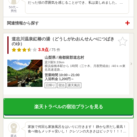
だった頃の雰囲気を感じることができ、私は楽しめました。 …
50代～
男性
関連情報から探す
道志川温泉紅椿の湯（どうしがわおんせんべにつばき
お気に入
のゆ）
りに追加
3.9点
/ 75 件
山梨県 / 南都留郡道志村
梁川駅8.33km
横浜線橋本駅から 1時間（三ケ木、月夜野経由）/40ｋｍ東
名高速道路…
営業時間 10:00～21:00
入浴料金 1,200円～
日帰り
宿泊
露天風呂
楽天トラベルの宿泊プランを見る
家族で何回も家族風呂をはいりに行きます！ 静かな所だし最高！
食べ物もメッチャ安いし！ クレソンの大きさはビックリ！！！…
匿名