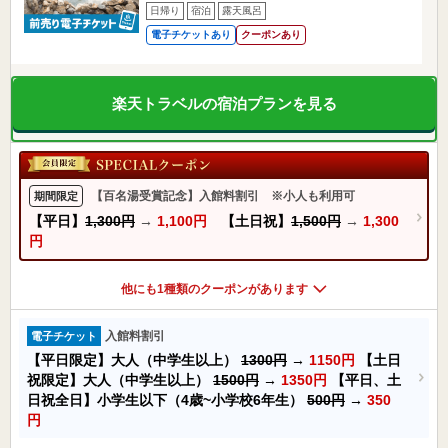
日帰り
宿泊
露天風呂
電子チケットあり
クーポンあり
楽天トラベルの宿泊プランを見る
【百名湯受賞記念】入館料割引 ※小人も利用可
期間限定
【平日】
1,300円
→
1,100円
【土日祝】
1,500円
→
1,300
円
他にも1種類のクーポンがあります
入館料割引
電子チケット
【平日限定】大人（中学生以上）
1300円
→
1150円
【土日
祝限定】大人（中学生以上）
1500円
→
1350円
【平日、土
日祝全日】小学生以下（4歳~小学校6年生）
500円
→
350
円