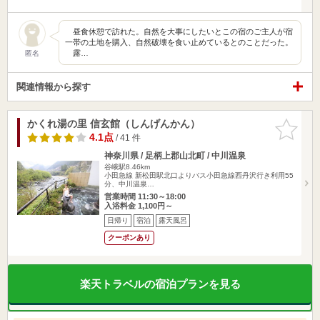
昼食休憩で訪れた。自然を大事にしたいとこの宿のご主人が宿
一帯の土地を購入、自然破壊を食い止めているとのことだった。
露…
匿名
関連情報から探す
かくれ湯の里 信玄館（しんげんかん）
お気に入
りに追加
4.1点
/ 41 件
神奈川県 / 足柄上郡山北町 / 中川温泉
谷峨駅8.46km
小田急線 新松田駅北口よりバス小田急線西丹沢行き利用55
分、中川温泉…
営業時間 11:30～18:00
入浴料金 1,100円～
日帰り
宿泊
露天風呂
クーポンあり
楽天トラベルの宿泊プランを見る