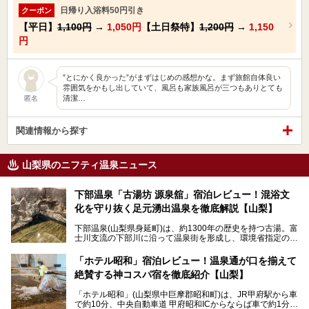
日帰り入浴料50円引き
クーポン
【平日】
1,100円
→
1,050円
【土日祭特】
1,200円
→
1,150
円
”とにかく良かった”がまずはじめの感想かな。まず旅館自体良い
雰囲気をかもし出していて、風呂も家族風呂が三つもありとても
清潔…
匿名
関連情報から探す
山梨県のニフティ温泉ニュース
下部温泉「古湯坊 源泉舘」宿泊レビュー！混浴文
化を守り抜く足元湧出温泉を徹底解説【山梨】
下部温泉(山梨県身延町)は、約1300年の歴史を持つ古湯。富
士川支流の下部川に沿って温泉街を形成し、環境省指定の国
民保養温泉地でもあります。
中でも「古湯坊 源泉舘」は、戦国時代に武田信玄公も療養
「ホテル昭和」宿泊レビュー！温泉通が口を揃えて
したと伝えられる名湯の宿。最大の特徴は、令和の現代にお
絶賛する神コスパ宿を徹底紹介【山梨】
いても混浴文化が守られ、老若男女の分け隔て一切無く温泉
入浴を楽しめる点。全国的に混浴温泉は年々少しずつ減少傾
「ホテル昭和」(山梨県中巨摩郡昭和町)は、JR甲府駅から車
向にありますが、「古湯坊 源泉舘」では本来あるべき混浴
で約10分、中央自動車道 甲府昭和ICからならば車で約1分の
の姿が保たれている点に注目すべきでしょう。