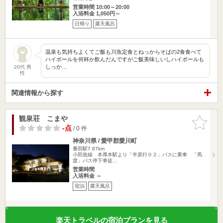
営業時間 10:00～20:00
入浴料金 1,050円～
日帰り
露天風呂
温泉も気持ちよくてご飯も川魚定食とねっからそばの2食食べて
ハイボールを何杯か飲んだんですがご飯美味しいしハイボールも
しっか…
20代 男
性
関連情報から探す
観泉荘 こまや
お気に入
りに追加
-点
/ 0 件
神奈川県 / 愛甲郡愛川町
番田駅7.67km
小田急線 本厚木駅より「半原行０２」バスに乗車 「馬
渡」バス停下車徒…
営業時間
入浴料金 ～
宿泊
露天風呂
楽天トラベルの宿泊プランを見る