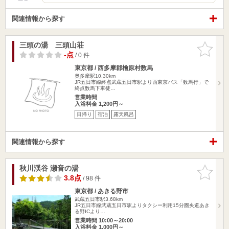
関連情報から探す
三頭の湯 三頭山荘
お気に入
りに追加
-点
/ 0 件
東京都 / 西多摩郡檜原村数馬
奥多摩駅10.30km
JR五日市線終点武蔵五日市駅より西東京バス「数馬行」で
終点数馬下車徒…
営業時間
入浴料金 1,200円～
日帰り
宿泊
露天風呂
関連情報から探す
秋川渓谷 瀬音の湯
お気に入
りに追加
3.8点
/ 98 件
東京都 / あきる野市
武蔵五日市駅3.68km
JR五日市線武蔵五日市駅よりタクシー利用15分圏央道あき
る野ICより…
営業時間 10:00～20:00
入浴料金 1,000円～