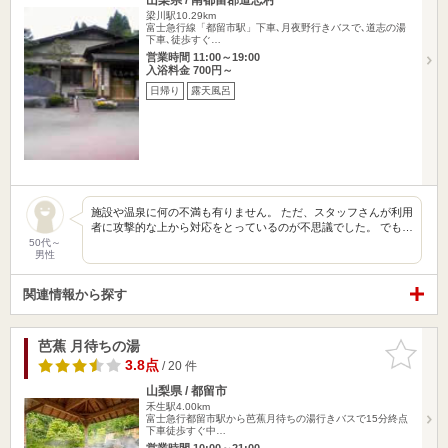
梁川駅10.29km
富士急行線「都留市駅」下車､月夜野行きバスで､道志の湯
下車､徒歩すぐ…
営業時間 11:00～19:00
入浴料金 700円～
日帰り
露天風呂
施設や温泉に何の不満も有りません。 ただ、スタッフさんが利用
者に攻撃的な上から対応をとっているのが不思議でした。 でも…
50代～
男性
関連情報から探す
芭蕉 月待ちの湯
お気に入
りに追加
3.8点
/ 20 件
山梨県 / 都留市
禾生駅4.00km
富士急行都留市駅から芭蕉月待ちの湯行きバスで15分終点
下車徒歩すぐ中…
営業時間 10:00～21:00