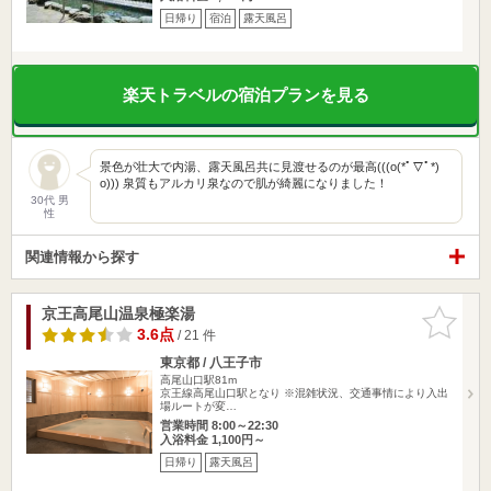
日帰り
宿泊
露天風呂
楽天トラベルの宿泊プランを見る
景色が壮大で内湯、露天風呂共に見渡せるのが最高(((o(*ﾟ▽ﾟ*)
o))) 泉質もアルカリ泉なので肌が綺麗になりました！
30代 男
性
関連情報から探す
京王高尾山温泉極楽湯
お気に入
りに追加
3.6点
/ 21 件
東京都 / 八王子市
高尾山口駅81m
京王線高尾山口駅となり ※混雑状況、交通事情により入出
場ルートが変…
営業時間 8:00～22:30
入浴料金 1,100円～
日帰り
露天風呂