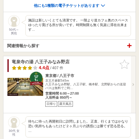
他にも1種類の電子チケットがあります
施設は新しいくとても清潔です。 一階より道カフェ奥のスペース
ゆったり寛げる所が良いです。時間制限も無く気楽に滞在出来ま
す…
50代～
男性
関連情報から探す
竜泉寺の湯 八王子みなみ野店
お気に入
りに追加
4.4点
/ 407 件
東京都 / 八王子市
京王片倉駅545m
八王子みなみ野駅、八王子駅、橋本駅、北野駅からの送迎
バスは無料でご利…
営業時間 6:00～27:00
入浴料金 850円～
日帰り
露天風呂
待ちに待った再開初日に訪問しました。 正直、行くまではかなり
恐い気持ちもあったけど２ヶ月ぶりの誘惑には勝てず恐る恐る。
…
30代 女
性