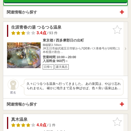
関連情報から探す
生涯青春の湯 つるつる温泉
お気に入
りに追加
3.4点
/ 93 件
東京都 / 西多摩郡日の出町
御嶽駅2.58km
JR五日市線武蔵五日市駅から汽関車バス青春号が1時間に1
本程度の割合…
営業時間 10:00～20:00
入浴料金 960円～
日帰り
露天風呂
久々につるつる温泉へ行ってきました。 あの泉質は、やはり忘れ
られません。 確かに地方まで足を伸ばせば、色々良い温泉はあ…
匿名
関連情報から探す
真木温泉
お気に入
りに追加
4.0点
/ 1 件