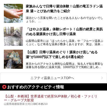
場所にあるビジネスホテル。2名1室で1名あたり4,000円台
から、一人泊でも6,000円台から宿泊可能です。
今回は足元湧出の混浴温泉である「かくし湯大岩風呂」をは
家族みんなで日帰り湯治体験！山梨の竜王ラドン温
じめ、湯治棟である「別館神泉」を中心に「古湯坊 源泉
泉 湯～とぴあの魅力をご紹介
しかし、最大の魅力は“温泉そのもの”でしょう。自家源泉を
舘」の全貌を徹底紹介します。
所有し、豪快に源泉かけ流しで提供。泡付きのある重曹泉系
湯治という言葉を聞いたことがある人もいるのではないでし
統の単純温泉は、入浴すると実にサッパリ爽快。日帰り入浴
ょうか。
不可なこともあり、全国の温泉ファンがこの温泉を求めて
「ホテル昭和」へ宿泊します。この価格帯のビジネスホテル
なかなか体験できない、湯治体験が日帰りでできる温浴施設
では循環濾過の沸かし湯が一般的ですが、ここは本物の極上
「はやぶさ温泉」体験レポート！山梨の絶景と美肌
が山梨にあります。
温泉。まさに価格破壊と言えるクオリティです。
のぬる湯源泉かけ流し日帰り温泉
家族みんなで楽しめる、山梨県の「竜王ラドン温泉 湯～と
今回は筆者自ら宿泊し、「ホテル昭和」の温泉をはじめ、客
山梨県山梨市には「ほったらかし温泉」や「フルーツ温泉ぷ
ぴあ」の魅力をご紹介します。
室や無料朝食などをご紹介。温泉通が口を揃えて絶賛する神
くぷく」など有名な温泉が数多くありますが、実は、温泉マ
コスパ宿の全貌を徹底解説します！
ニアがわざわざ遠方から足を運ぶ極上の日帰り温泉もあるん
───
です。今回紹介する「はやぶさ温泉」も、そのひとつ。温泉
提供元：株式会社湯ーとぴあ【PR】
【山梨】日帰り温泉めぐり！源泉かけ流し“ぬる
はもちろん、絶景や地元食材を活かしたグルメも堪能できま
この記事は株式会社湯ーとぴあのPRレポート記事です。
湯”が1000円以下で楽しめる5選を紹介
す。
「はやぶさ温泉」が多くの人を惹きつける理由を詳しく解説
東京からのアクセスも便利な山梨県は、知る人ぞ知る豊富な
します。
湯量を誇る隠れた温泉大国。1000円以下で気軽に楽しめ
る、極上の源泉かけ流し日帰り温泉が点在しています。しか
も、これからの季節に嬉しい、じんわりと体の芯まで温ま
る“ぬる湯”が豊富なのも魅力。今回は、湯質も抜群で心ゆく
ニフティ温泉ニュースTOPへ
までリラックスできる山梨のお得な日帰り温泉を、実際体験
した感想と共に紹介します。
おすすめのアクティビティ情報
※ぬる湯とは35℃～39℃程度の体温に近いぬるめ温泉のこ
とです。
【山梨・本栖湖】世界遺産で絶景SUP体験／初心者・ファミリ
ー・グループ大歓迎
山梨県南都留郡富士河口湖町本栖210