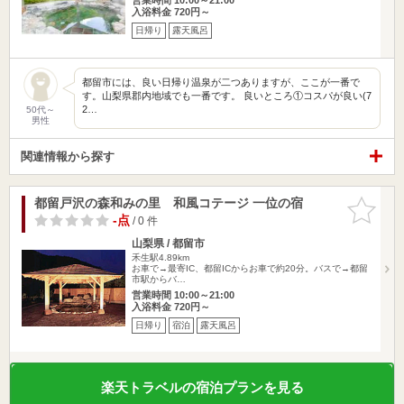
入浴料金 720円～
日帰り
露天風呂
都留市には、良い日帰り温泉が二つありますが、ここが一番で
す。山梨県郡内地域でも一番です。 良いところ①コスパが良い(7
2…
50代～
男性
関連情報から探す
都留戸沢の森和みの里 和風コテージ 一位の宿
お気に入
りに追加
-点
/ 0 件
山梨県 / 都留市
禾生駅4.89km
お車で→最寄IC、都留ICからお車で約20分。バスで→都留
市駅からバ…
営業時間 10:00～21:00
入浴料金 720円～
日帰り
宿泊
露天風呂
楽天トラベルの宿泊プランを見る