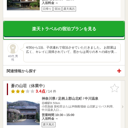
入浴料金 ～
日帰り
宿泊
露天風呂
楽天トラベルの宿泊プランを見る
4/30から1泊、子供連れで宿泊させていただきました。 お部屋は
広く、キレイに清掃されていて、窓からは周りの木々の緑が美…
40代 男
性
関連情報から探す
蒼の山荘（休業中）
お気に入
りに追加
3.4点
/ 14 件
神奈川県 / 足柄上郡山北町 / 中川温泉
谷峨駅8.50km
小田急線 新松田またはJR御殿場線 山北駅よりバス利用、
中川温泉入口…
営業時間 10:30～15:00
入浴料金 ～
露天風呂