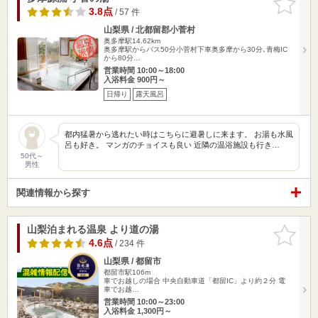
りに追加
3.8点
/ 57 件
山梨県 / 北都留郡小菅村
奥多摩駅14.62km
奥多摩駅からバス50分小菅村下車奥多摩から30分､青梅IC
から80分…
営業時間 10:00～18:00
入浴料金 900円～
日帰り
露天風呂
都内猛暑から逃れたい時はこちらに避暑しに来ます。 お湯も水風
呂も好き。 マンガのチョイスも良い 近隣の温浴施設も行き…
50代～
男性
関連情報から探す
山梨泊まれる温泉 より道の湯
お気に入
りに追加
4.6点
/ 234 件
山梨県 / 都留市
都留市駅106m
車でお越しの場合 中央自動車道「都留IC」より約２分 電
車でお越…
営業時間 10:00～23:00
入浴料金 1,300円～