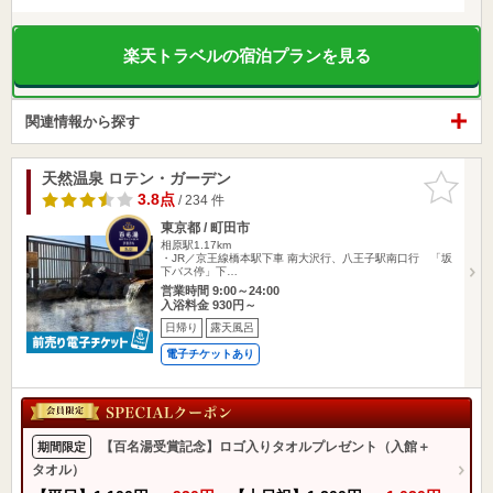
楽天トラベルの宿泊プランを見る
関連情報から探す
天然温泉 ロテン・ガーデン
お気に入
りに追加
3.8点
/ 234 件
東京都 / 町田市
相原駅1.17km
・JR／京王線橋本駅下車 南大沢行、八王子駅南口行 「坂
下バス停」下…
営業時間 9:00～24:00
入浴料金 930円～
日帰り
露天風呂
電子チケットあり
【百名湯受賞記念】ロゴ入りタオルプレゼント（入館＋
期間限定
タオル）