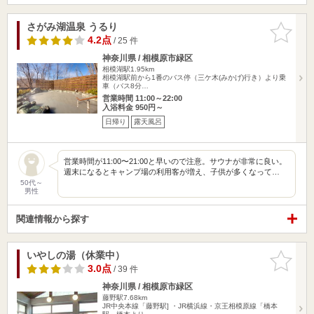
さがみ湖温泉 うるり
お気に入
りに追加
4.2点
/ 25 件
神奈川県 / 相模原市緑区
相模湖駅1.95km
相模湖駅前から1番のバス停（三ケ木(みかげ)行き）より乗
車（バス8分…
営業時間 11:00～22:00
入浴料金 950円～
日帰り
露天風呂
営業時間が11:00〜21:00と早いので注意。サウナが非常に良い。
週末になるとキャンプ場の利用客が増え、子供が多くなって…
50代～
男性
関連情報から探す
いやしの湯（休業中）
お気に入
りに追加
3.0点
/ 39 件
神奈川県 / 相模原市緑区
藤野駅7.68km
JR中央本線「藤野駅] ・JR横浜線・京王相模原線「橋本