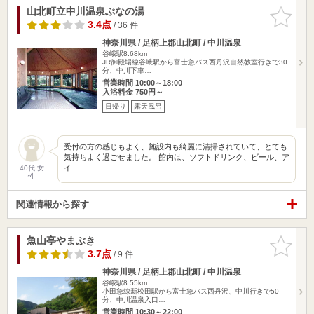
山北町立中川温泉ぶなの湯
お気に入
りに追加
3.4点
/ 36 件
神奈川県 / 足柄上郡山北町 / 中川温泉
谷峨駅8.68km
JR御殿場線谷峨駅から富士急バス西丹沢自然教室行きで30
分、中川下車…
営業時間 10:00～18:00
入浴料金 750円～
日帰り
露天風呂
受付の方の感じもよく、施設内も綺麗に清掃されていて、とても
気持ちよく過ごせました。 館内は、ソフトドリンク、ビール、ア
イ…
40代 女
性
関連情報から探す
魚山亭やまぶき
お気に入
りに追加
3.7点
/ 9 件
神奈川県 / 足柄上郡山北町 / 中川温泉
谷峨駅8.55km
小田急線新松田駅から富士急バス西丹沢、中川行きで50
分、中川温泉入口…
営業時間 10:30～22:00