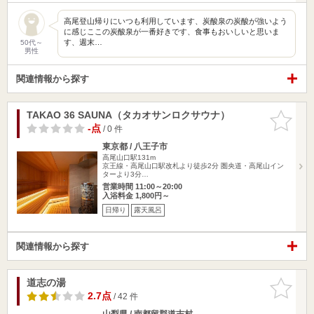
高尾登山帰りにいつも利用しています、炭酸泉の炭酸が強いよう
に感じここの炭酸泉が一番好きです、食事もおいしいと思いま
す、週末…
50代～
男性
関連情報から探す
TAKAO 36 SAUNA（タカオサンロクサウナ）
お気に入
りに追加
-点
/ 0 件
東京都 / 八王子市
高尾山口駅131m
京王線・高尾山口駅改札より徒歩2分 圏央道・高尾山イン
ターより3分…
営業時間 11:00～20:00
入浴料金 1,800円～
日帰り
露天風呂
関連情報から探す
道志の湯
お気に入
りに追加
2.7点
/ 42 件
山梨県 / 南都留郡道志村