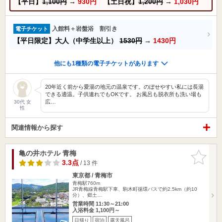
【平日】
1,100円
→
930円
【土日祝】
1,200円
→
1,030円
入館料＋岩盤浴 割引き
電子チケット
【平日限定】大人（中学生以上）
1530円
→
1430円
他にも1種類の電子チケットがあります
20年近く前から愛湯の地元の温泉です。のぼせやすい私には長湯
できる適温。子供連れでもOKです。 お風呂も脱衣所も洗い場も
広…
30代 女
性
関連情報から探す
亀の井ホテル 青梅
お気に入
りに追加
3.3点
/ 13 件
東京都 / 青梅市
青梅駅760m
JR青梅線青梅駅下車、駒木町循環バスで約2.5km（約10
分）、郷土…
営業時間 11:30～21:00
入浴料金 1,100円～
日帰り
宿泊
露天風呂