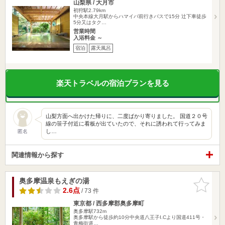
山梨県 / 大月市
初狩駅2.79km
中央本線大月駅からハマイバ前行きバスで15分 辻下車徒歩
5分又はタク…
営業時間
入浴料金 ～
宿泊
露天風呂
楽天トラベルの宿泊プランを見る
山梨方面へ出かけた帰りに、二度ばかり寄りました。 国道２０号
線の笹子付近に看板が出ていたので、それに誘われて行ってみま
し…
匿名
関連情報から探す
奥多摩温泉もえぎの湯
お気に入
りに追加
2.6点
/ 73 件
東京都 / 西多摩郡奥多摩町
奥多摩駅732m
奥多摩駅から徒歩約10分中央道八王子I.Cより国道411号・
青梅街道…