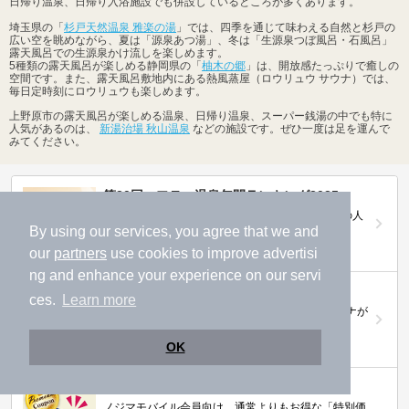
日帰り温泉、日帰り入浴施設でも併設しているところが多くあります。
埼玉県の「
杉戸天然温泉 雅楽の湯
」では、四季を通じて味わえる自然と杉戸の
広い空を眺めながら、夏は「源泉あつ湯」、冬は「生源泉つぼ風呂・石風呂」
露天風呂での生源泉かけ流しを楽しめます。
5種類の露天風呂が楽しめる静岡県の「
柚木の郷
」は、開放感たっぷりで癒しの
空間です。また、露天風呂敷地内にある熱風蒸屋（ロウリュウ サウナ）では、
毎日定時刻にロウリュウも楽しめます。
上野原市の露天風呂が楽しめる温泉、日帰り温泉、スーパー銭湯の中でも特に
人気があるのは、
新湯治場 秋山温泉
などの施設です。ぜひ一度は足を運んで
みてください。
第20回ニフティ温泉年間ランキング2025
全国約2.2万件の中から頂点に選ばれた、2025年の人
気施設は…
By using our services, you agree that we and
our
partners
use cookies to improve advertisi
ng and enhance your experience on our servi
ニフティ温泉 サウナランキング2026
ces.
Learn more
おふろ好きユーザーの投票により、全国No.1サウナが
決定！
OK
ニフティ温泉プレミアムクーポン
ノジマモバイル会員向け 通常よりもお得な「特別価