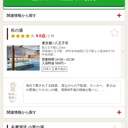
関連情報から探す
松の湯
お気に入
りに追加
4.0点
/ 1 件
東京都 / 八王子市
西八王子駅1.22km
JR各線八王子駅・JR中央本線西八王子駅より徒歩約17分
中央自動…
営業時間 14:00～23:30
入浴料金 550円～
日帰り
露天風呂
地元で愛されてる銭湯。 昔ながらの下駄箱、ロッカー。 富士山
の壁画にケロヨンの桶。 昭和&平成の情緒が処々に。 …
50代～
指定し
ない
関連情報から探す
多摩源流 小菅の湯
お気に入