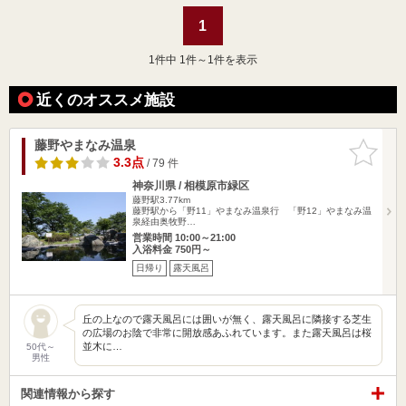
1
1
件中 1件～1件を表示
近くのオススメ施設
藤野やまなみ温泉
お気に入
りに追加
3.3点
/ 79 件
神奈川県 / 相模原市緑区
藤野駅3.77km
藤野駅から「野11」やまなみ温泉行 「野12」やまなみ温
泉経由奥牧野…
営業時間 10:00～21:00
入浴料金 750円～
日帰り
露天風呂
丘の上なので露天風呂には囲いが無く、露天風呂に隣接する芝生
の広場のお陰で非常に開放感あふれています。また露天風呂は桜
並木に…
50代～
男性
関連情報から探す