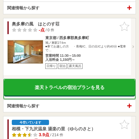
関連情報から探す
奥多摩の風 はとのす荘
お気に入
りに追加
-点
/ 0 件
東京都 / 西多摩郡奥多摩町
鳩ノ巣駅274m
■車でお越しの方 ・青梅IC、日の出ICより約40分 ■電車
で…
営業時間 11:30～15:00
入浴料金 1,150円～
日帰り
宿泊
露天風呂
楽天トラベルの宿泊プランを見る
関連情報から探す
お気に入
今空いています
りに追加
相模・下九沢温泉 湯楽の里（ゆらのさと）
3.9点
/ 214 件