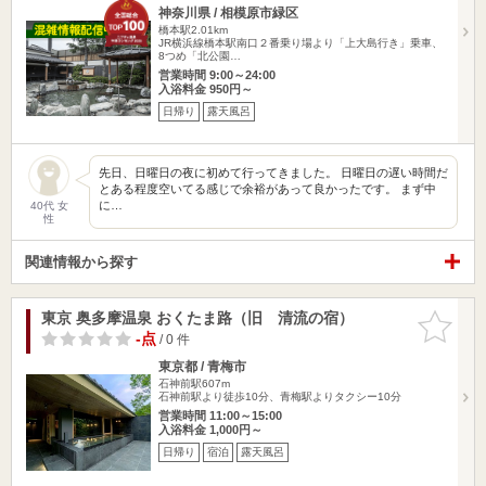
神奈川県 / 相模原市緑区
橋本駅2.01km
JR横浜線橋本駅南口２番乗り場より「上大島行き」乗車、
8つめ「北公園…
営業時間 9:00～24:00
入浴料金 950円～
日帰り
露天風呂
先日、日曜日の夜に初めて行ってきました。 日曜日の遅い時間だ
とある程度空いてる感じで余裕があって良かったです。 まず中
に…
40代 女
性
関連情報から探す
東京 奥多摩温泉 おくたま路（旧 清流の宿）
お気に入
りに追加
-点
/ 0 件
東京都 / 青梅市
石神前駅607m
石神前駅より徒歩10分、青梅駅よりタクシー10分
営業時間 11:00～15:00
入浴料金 1,000円～
日帰り
宿泊
露天風呂