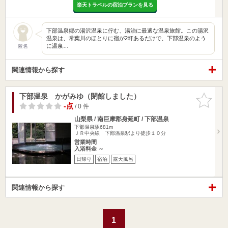
楽天トラベルの宿泊プランを見る
下部温泉郷の湯沢温泉に佇む、湯治に最適な温泉旅館。この湯沢
温泉は、常葉川のほとりに宿が2軒あるだけで、下部温泉のよう
に温泉…
匿名
関連情報から探す
下部温泉 かがみゆ（閉館しました）
お気に入
りに追加
-点
/ 0 件
山梨県 / 南巨摩郡身延町 / 下部温泉
下部温泉駅681m
ＪＲ中央線 下部温泉駅より徒歩１０分
営業時間
入浴料金 ～
日帰り
宿泊
露天風呂
関連情報から探す
1