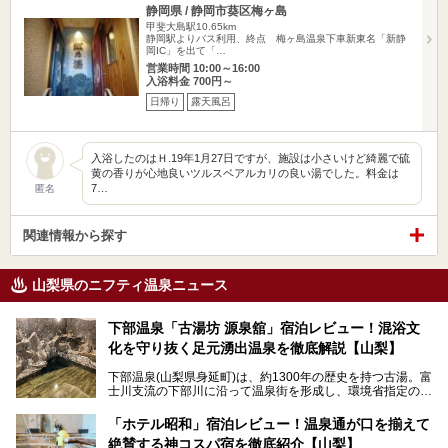
静岡県 / 静岡市葵区梅ヶ島
甲斐大島駅10.65km
静岡駅よりバス利用、終点 梅ヶ島温泉下車新東名「新静
岡IC」を出て「…
営業時間 10:00～16:00
入浴料金 700円～
日帰り
露天風呂
入浴したのはＨ.19年1月27日ですが、施設は小さいけど綺麗で硫
黄の香りが心地良いツルスベアルカリの良い湯でした。料金は
7…
匿名
関連情報から探す
山梨県のニフティ温泉ニュース
下部温泉「古湯坊 源泉舘」宿泊レビュー！混浴文
化を守り抜く足元湧出温泉を徹底解説【山梨】
下部温泉(山梨県身延町)は、約1300年の歴史を持つ古湯。富
士川支流の下部川に沿って温泉街を形成し、環境省指定の国
民保養温泉地でもあります。
中でも「古湯坊 源泉舘」は、戦国時代に武田信玄公も療養
「ホテル昭和」宿泊レビュー！温泉通が口を揃えて
したと伝えられる名湯の宿。最大の特徴は、令和の現代にお
絶賛する神コスパ宿を徹底紹介【山梨】
いても混浴文化が守られ、老若男女の分け隔て一切無く温泉