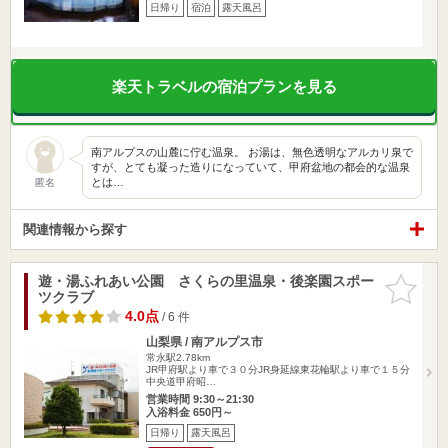
日帰り
宿泊
露天風呂
楽天トラベルの宿泊プランを見る
南アルプスの山麓に佇む温泉。 お湯は、無色透明なアルカリ泉で
すが、とても凝った造りになっていて、甲府盆地の都会的な温泉
とは…
匿名
関連情報から探す
遊・湯ふれあい公園 さくらの里温泉・後楽園スポー
お気に入
ツクラブ
りに追加
4.0点
/ 6 件
山梨県 / 南アルプス市
常永駅2.78km
JR甲府駅より車で３０分JR身延線東花輪駅より車で１５分
中央道甲府昭…
営業時間 9:30～21:30
入浴料金 650円～
日帰り
露天風呂