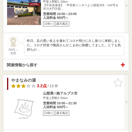
甲斐上野駅1.29km
【中央高速道】 甲府南インターより国道358・140号を
市川大門方面…
営業時間 10:00～23:00
入浴料金 850円～
日帰り
露天風呂
昨日、足の悪い友人を連れてコロナ明けに久し振りに来館しまし
た。コロナ対策で職員さんがこまめに除菌してました。とても気
持ちが…
50代～
女性
関連情報から探す
やまなみの湯
お気に入
りに追加
3.2点
/ 13 件
山梨県 / 南アルプス市
甲斐上野駅2.56km
営業時間 10:00～21:30
入浴料金 600円～
日帰り
露天風呂