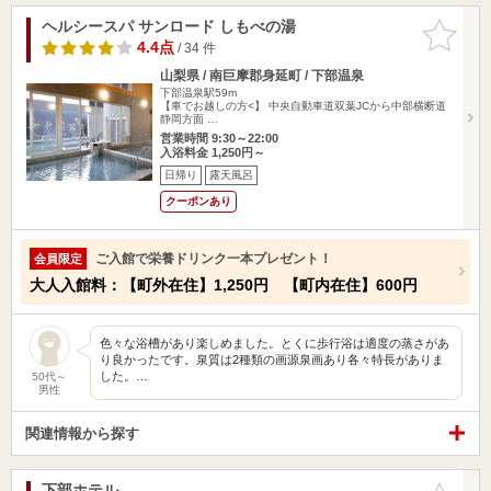
ヘルシースパ サンロード しもべの湯
お気に入
りに追加
4.4点
/ 34 件
山梨県 / 南巨摩郡身延町 / 下部温泉
下部温泉駅59m
【車でお越しの方<】 中央自動車道双葉JCから中部横断道
静岡方面 …
営業時間 9:30～22:00
入浴料金 1,250円～
日帰り
露天風呂
クーポンあり
ご入館で栄養ドリンク一本プレゼント！
会員限定
大人入館料：【町外在住】1,250円 【町内在住】600円
色々な浴槽があり楽しめました。とくに歩行浴は適度の蒸さがあ
り良かったです。泉質は2種類の画源泉画あり各々特長がありま
した。…
50代～
男性
関連情報から探す
下部ホテル
お気に入