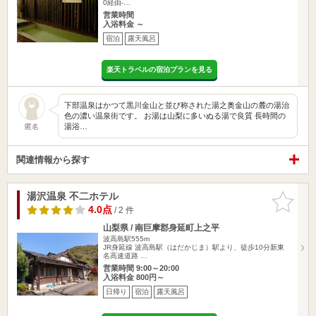
0経由-…
営業時間
入浴料金 ～
宿泊
露天風呂
楽天トラベルの宿泊プランを見る
下部温泉はかつて黒川金山と並び称された湯之奥金山の麓の湯治
色の濃い温泉街です。 お湯は山梨に多いぬる湯で良質 長時間の
湯浴…
匿名
関連情報から探す
湯沢温泉 不二ホテル
お気に入
りに追加
4.0点
/ 2 件
山梨県 / 南巨摩郡身延町上之平
波高島駅555m
JR身延線 波高島駅（はだかじま）駅より、徒歩10分新東
名高速道路 …
営業時間 9:00～20:00
入浴料金 800円～
日帰り
宿泊
露天風呂