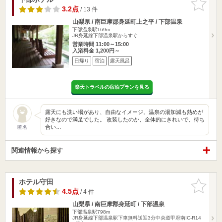
りに追加
3.2点
/ 13 件
山梨県 / 南巨摩郡身延町上之平 / 下部温泉
下部温泉駅169m
JR身延線下部温泉駅からすぐ
営業時間 11:00～15:00
入浴料金 1,200円～
日帰り
宿泊
露天風呂
楽天トラベルの宿泊プランを見る
露天にも洗い場があり、自由なイメージ。温泉の湯加減も熱めが
好きなので満足でした。 改装したのか、全体的にきれいで、待ち
合い…
匿名
関連情報から探す
ホテル守田
お気に入
りに追加
4.5点
/ 4 件
山梨県 / 南巨摩郡身延町 / 下部温泉
下部温泉駅798m
JR身延線下部温泉駅下車無料送迎3分中央道甲府南IC-R14