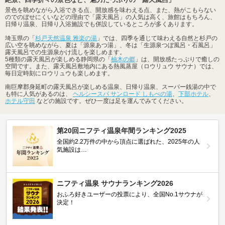
絶景、四季折々の景色など、魅力たっぷりの「露天風呂」
景色を眺めながら入浴できる点、開放感を味わえる点、また、熱がこもらない
のでのぼせにくいなどの理由で「露天風呂」の人気は高く、旅館はもちろん、
日帰り温泉、日帰り入浴施設でも併設しているところが多くあります。
埼玉県の「
杉戸天然温泉 雅楽の湯
」では、四季を通じて味わえる自然と杉戸の
広い空を眺めながら、夏は「源泉あつ湯」、冬は「生源泉つぼ風呂・石風呂」
露天風呂での生源泉かけ流しを楽しめます。
5種類の露天風呂が楽しめる静岡県の「
柚木の郷
」は、開放感たっぷりで癒しの
空間です。また、露天風呂敷地内にある熱風蒸屋（ロウリュウ サウナ）では、
毎日定時刻にロウリュウも楽しめます。
南巨摩郡身延町の露天風呂が楽しめる温泉、日帰り温泉、スーパー銭湯の中で
も特に人気があるのは、
ヘルシースパ サンロード しもべの湯
、
下部ホテル
、
ホテル守田
などの施設です。ぜひ一度は足を運んでみてください。
第20回ニフティ温泉年間ランキング2025
全国約2.2万件の中から頂点に選ばれた、2025年の人
気施設は…
ニフティ温泉 サウナランキング2026
おふろ好きユーザーの投票により、全国No.1サウナが
決定！