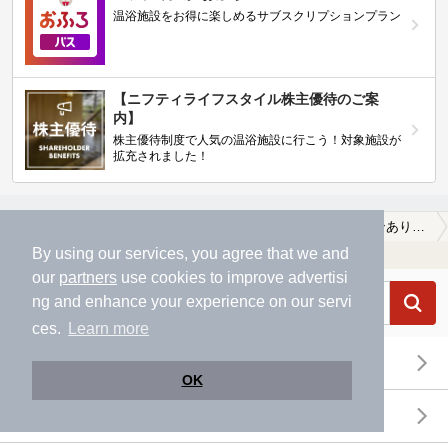
温浴施設をお得に楽しめるサブスクリプションプラン
【ニフティライフスタイル株主優待のご案
内】
株主優待制度で人気の温浴施設に行こう！対象施設が
拡充されました！
OP
北陸・甲信越
山梨県
南巨摩郡身延町
【クーポンあり】露天風呂が楽しめる南巨摩郡身延町の温泉、日帰り温泉、スーパー銭湯おすすめ
By using our services, you agree that we and
温浴施設を探す
our
partners
use cookies to improve advertisi
ng and enhance your experience on our servi
ces.
Learn more
エリアから探す
OK
地図から探す