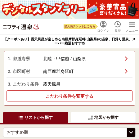
購入済チケットはこちら
ログイン
履歴
メニュー
【クーポンあり】露天風呂が楽しめる南巨摩郡身延町(山梨県)の温泉、日帰り温泉、ス
ーパー銭湯おすすめ
1. 都道府県
北陸・甲信越 / 山梨県
2. 市区町村
南巨摩郡身延町
3. こだわり条件
露天風呂
こだわり条件を変更する
リストから探す
地図から探す