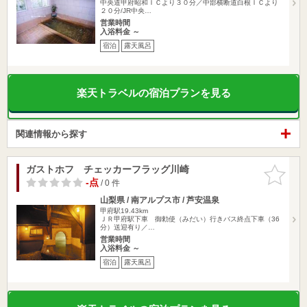
中央道甲府昭和ＩＣより３０分／中部横断道白根ＩＣより
２０分/JR中央…
営業時間
入浴料金 ～
宿泊
露天風呂
楽天トラベルの宿泊プランを見る
関連情報から探す
ガストホフ チェッカーフラッグ川崎
お気に入
りに追加
-点
/ 0 件
山梨県 / 南アルプス市 / 芦安温泉
甲府駅19.43km
ＪＲ甲府駅下車 御勅使（みだい）行きバス終点下車（36
分）送迎有り／…
営業時間
入浴料金 ～
宿泊
露天風呂