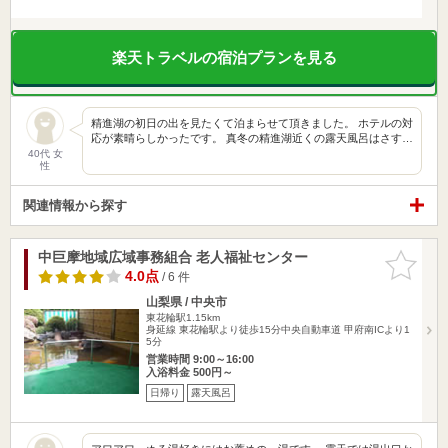
楽天トラベルの宿泊プランを見る
精進湖の初日の出を見たくて泊まらせて頂きました。 ホテルの対
応が素晴らしかったです。 真冬の精進湖近くの露天風呂はさす…
40代 女
性
関連情報から探す
中巨摩地域広域事務組合 老人福祉センター
お気に入
りに追加
4.0点
/ 6 件
山梨県 / 中央市
東花輪駅1.15km
身延線 東花輪駅より徒歩15分中央自動車道 甲府南ICより1
5分
営業時間 9:00～16:00
入浴料金 500円～
日帰り
露天風呂