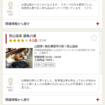
お湯は肌がツルツルになります。 スタッフの方も親切でした。
休憩所も畳で広く持ち込みオッケーで空いています。 リクラ…
50代～
女性
関連情報から探す
西山温泉 湯島の湯
お気に入
りに追加
4.1点
/ 23 件
山梨県 / 南巨摩郡早川町 / 西山温泉
JR身延線身延駅から山交タウシコー4バス奈良田行きで60
分、上湯島下…
営業時間 10:00～18:00
入浴料金 700円～
日帰り
露天風呂
白根館の帰りに寄りました。駐車場は車が停まっておらず休みか
なっと思いましたが温泉の入口におじさんが不思議そうな顔して
見てお…
50代～
男性
関連情報から探す