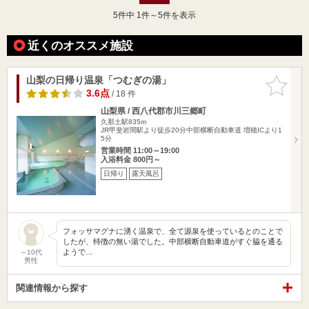
5
件中 1件～5件を表示
近くのオススメ施設
山梨の日帰り温泉「つむぎの湯」
お気に入
りに追加
3.6点
/ 18 件
山梨県 / 西八代郡市川三郷町
久那土駅835m
JR甲斐岩間駅より徒歩20分中部横断自動車道 増穂ICより1
5分
営業時間 11:00～19:00
入浴料金 800円～
日帰り
露天風呂
フォッサマグナに湧く温泉で、全て源泉を使っているとのことで
したが、特徴の無い湯でした。中部横断自動車道がすぐ脇を通る
ようで…
～10代
男性
関連情報から探す