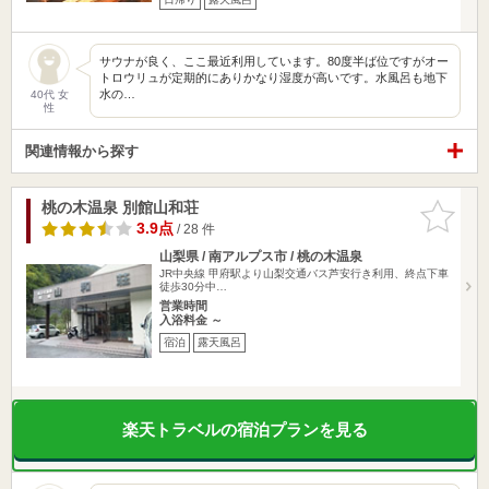
サウナが良く、ここ最近利用しています。80度半ば位ですがオー
トロウリュが定期的にありかなり湿度が高いです。水風呂も地下
水の…
40代 女
性
関連情報から探す
桃の木温泉 別館山和荘
お気に入
りに追加
3.9点
/ 28 件
山梨県 / 南アルプス市 / 桃の木温泉
JR中央線 甲府駅より山梨交通バス芦安行き利用、終点下車
徒歩30分中…
営業時間
入浴料金 ～
宿泊
露天風呂
楽天トラベルの宿泊プランを見る