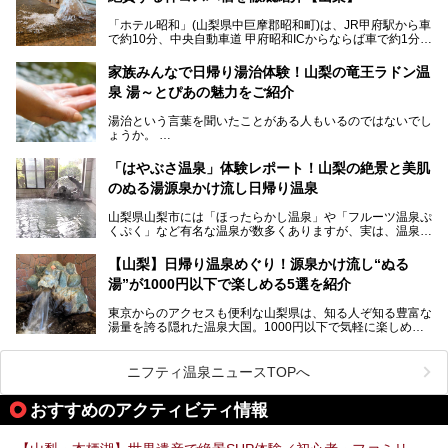
入浴を楽しめる点。全国的に混浴温泉は年々少しずつ減少傾
「ホテル昭和」(山梨県中巨摩郡昭和町)は、JR甲府駅から車
向にありますが、「古湯坊 源泉舘」では本来あるべき混浴
で約10分、中央自動車道 甲府昭和ICからならば車で約1分の
の姿が保たれている点に注目すべきでしょう。
場所にあるビジネスホテル。2名1室で1名あたり4,000円台
から、一人泊でも6,000円台から宿泊可能です。
今回は足元湧出の混浴温泉である「かくし湯大岩風呂」をは
家族みんなで日帰り湯治体験！山梨の竜王ラドン温
じめ、湯治棟である「別館神泉」を中心に「古湯坊 源泉
泉 湯～とぴあの魅力をご紹介
しかし、最大の魅力は“温泉そのもの”でしょう。自家源泉を
舘」の全貌を徹底紹介します。
所有し、豪快に源泉かけ流しで提供。泡付きのある重曹泉系
湯治という言葉を聞いたことがある人もいるのではないでし
統の単純温泉は、入浴すると実にサッパリ爽快。日帰り入浴
ょうか。
不可なこともあり、全国の温泉ファンがこの温泉を求めて
「ホテル昭和」へ宿泊します。この価格帯のビジネスホテル
なかなか体験できない、湯治体験が日帰りでできる温浴施設
では循環濾過の沸かし湯が一般的ですが、ここは本物の極上
「はやぶさ温泉」体験レポート！山梨の絶景と美肌
が山梨にあります。
温泉。まさに価格破壊と言えるクオリティです。
のぬる湯源泉かけ流し日帰り温泉
家族みんなで楽しめる、山梨県の「竜王ラドン温泉 湯～と
今回は筆者自ら宿泊し、「ホテル昭和」の温泉をはじめ、客
山梨県山梨市には「ほったらかし温泉」や「フルーツ温泉ぷ
ぴあ」の魅力をご紹介します。
室や無料朝食などをご紹介。温泉通が口を揃えて絶賛する神
くぷく」など有名な温泉が数多くありますが、実は、温泉マ
コスパ宿の全貌を徹底解説します！
ニアがわざわざ遠方から足を運ぶ極上の日帰り温泉もあるん
───
です。今回紹介する「はやぶさ温泉」も、そのひとつ。温泉
提供元：株式会社湯ーとぴあ【PR】
【山梨】日帰り温泉めぐり！源泉かけ流し“ぬる
はもちろん、絶景や地元食材を活かしたグルメも堪能できま
この記事は株式会社湯ーとぴあのPRレポート記事です。
湯”が1000円以下で楽しめる5選を紹介
す。
「はやぶさ温泉」が多くの人を惹きつける理由を詳しく解説
東京からのアクセスも便利な山梨県は、知る人ぞ知る豊富な
します。
湯量を誇る隠れた温泉大国。1000円以下で気軽に楽しめ
る、極上の源泉かけ流し日帰り温泉が点在しています。しか
も、これからの季節に嬉しい、じんわりと体の芯まで温ま
る“ぬる湯”が豊富なのも魅力。今回は、湯質も抜群で心ゆく
ニフティ温泉ニュースTOPへ
までリラックスできる山梨のお得な日帰り温泉を、実際体験
した感想と共に紹介します。
おすすめのアクティビティ情報
※ぬる湯とは35℃～39℃程度の体温に近いぬるめ温泉のこ
とです。