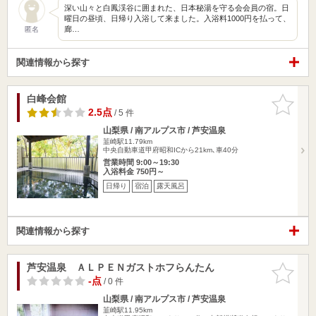
深い山々と白鳳渓谷に囲まれた、日本秘湯を守る会会員の宿。日
曜日の昼頃、日帰り入浴して来ました。入浴料1000円を払って、
廊…
匿名
関連情報から探す
白峰会館
お気に入
りに追加
2.5点
/ 5 件
山梨県 / 南アルプス市 / 芦安温泉
韮崎駅11.79km
中央自動車道甲府昭和ICから21km､車40分
営業時間 9:00～19:30
入浴料金 750円～
日帰り
宿泊
露天風呂
関連情報から探す
芦安温泉 ＡＬＰＥＮガストホフらんたん
お気に入
りに追加
-点
/ 0 件
山梨県 / 南アルプス市 / 芦安温泉
韮崎駅11.95km