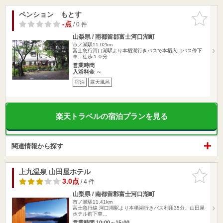
ペンション もとす
お気に入
りに追加
-点
/ 0 件
山梨県 / 南都留郡富士河口湖町
市ノ瀬駅11.02km
富士急行河口湖駅より本栖湖行きバスで本栖入口バス停下
車、徒歩１０分
営業時間
入浴料金 ～
宿泊
露天風呂
楽天トラベルの宿泊プランを見る
関連情報から探す
上九温泉 山田屋ホテル
お気に入
りに追加
3.0点
/ 4 件
山梨県 / 南都留郡富士河口湖町
市ノ瀬駅11.41km
富士急行線 河口湖駅より本栖湖行きバス利用35分、山田屋
ホテル前下車…
営業時間 10:00～15:00