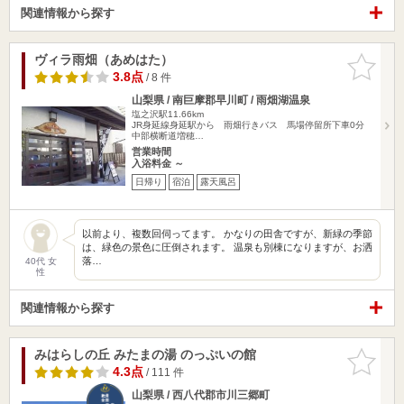
関連情報から探す
ヴィラ雨畑（あめはた）
お気に入
りに追加
3.8点
/ 8 件
山梨県 / 南巨摩郡早川町 / 雨畑湖温泉
塩之沢駅11.66km
JR身延線身延駅から 雨畑行きバス 馬場停留所下車0分
中部横断道増穂…
営業時間
入浴料金 ～
日帰り
宿泊
露天風呂
以前より、複数回伺ってます。 かなりの田舎ですが、新緑の季節
は、緑色の景色に圧倒されます。 温泉も別棟になりますが、お洒
落…
40代 女
性
関連情報から探す
みはらしの丘 みたまの湯 のっぷいの館
お気に入
りに追加
4.3点
/ 111 件
山梨県 / 西八代郡市川三郷町