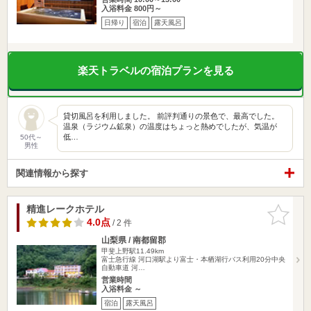
入浴料金 800円～
日帰り
宿泊
露天風呂
楽天トラベルの宿泊プランを見る
貸切風呂を利用しました。 前評判通りの景色で、最高でした。
温泉（ラジウム鉱泉）の温度はちょっと熱めでしたが、気温が
低…
50代～
男性
関連情報から探す
精進レークホテル
お気に入
りに追加
4.0点
/ 2 件
山梨県 / 南都留郡
甲斐上野駅11.49km
富士急行線 河口湖駅より富士・本栖湖行バス利用20分中央
自動車道 河…
営業時間
入浴料金 ～
宿泊
露天風呂