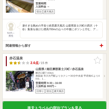
営業時間
入浴料金 ～
宿泊
露天風呂
凄すぎる眺めの手造り絶景露天風呂 山梨県富士川町の西沢（十
谷）集落を抜けた標高700mの山々の中腹にポツンと佇む、ア…
50代～
男性
関連情報から探す
赤石温泉
お気に入
りに追加
2.6点
/ 15 件
山梨県 / 南巨摩郡富士川町 / 赤石温泉
鰍沢口駅7.63km
身延線 市川大門駅よりタクシー30分中央道 甲府南ICより4
0分。1…
営業時間 9:30～16:00
入浴料金 800円～
日帰り
宿泊
露天風呂
楽天トラベルの宿泊プランを見る