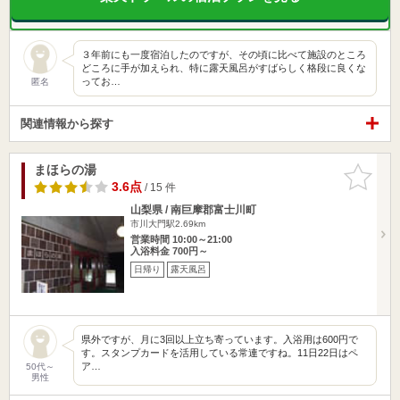
３年前にも一度宿泊したのですが、その頃に比べて施設のところ
どころに手が加えられ、特に露天風呂がすばらしく格段に良くな
ってお…
匿名
関連情報から探す
まほらの湯
お気に入
りに追加
3.6点
/ 15 件
山梨県 / 南巨摩郡富士川町
市川大門駅2.69km
営業時間 10:00～21:00
入浴料金 700円～
日帰り
露天風呂
県外ですが、月に3回以上立ち寄っています。入浴用は600円で
す。スタンプカードを活用している常連ですね。11日22日はペ
ア…
50代～
男性