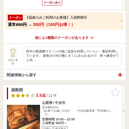
クーポンあり
【温泉のみご利用のお客様】入浴料割引
クーポン
通常
650円
→
550円（100円お得！）
他にも1種類のクーポンがあります
昨年の桃源郷マラソンの後に温泉を利用していらい、数回利用し
ています。 釜無川の河川敷にすぐに出られるので、時々練習がて
ら河…
40代 男
性
関連情報から探す
湯殿館
お気に入
りに追加
3.5点
/ 12 件
山梨県 / 中央市
常永駅842m
【お車でお越しの方】 ・中央自動車道「甲府南I.C.」
か…
営業時間 10:00～22:00
入浴料金 950円～
日帰り
露天風呂