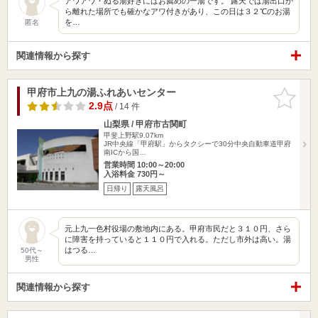
アワアワ・ぬる湯好きにはお薦めの一湯です。 露天では湯出口か
ら離れた場所でも確かなアワ付きがあり、この日は３２℃のお湯
を…
匿名
関連情報から探す
甲府市上九の湯ふれあいセンター
お気に入
りに追加
2.9点
/ 14 件
山梨県 / 甲府市古関町
甲斐上野駅9.07km
JR中央線「甲府駅」からタクシーで30分中央自動車道甲府
南ICから国…
営業時間 10:00～20:00
入浴料金 730円～
日帰り
露天風呂
元上九一色村役場の敷地内にある。甲府市民だと３１０円、さら
に障害を持っていると１１０円で入れる。ただし市外は高い。湯
はつる…
50代～
男性
関連情報から探す