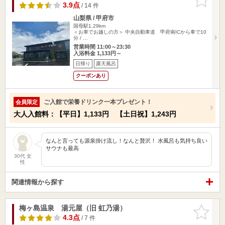
りに追加
3.9点
/ 14 件
山梨県 / 甲府市
国母駅1.29km
＜お車でお越しの方＞ 中央自動車道 甲府南ICから車で10
分 / …
営業時間 11:00～23:30
入浴料金 1,133円～
日帰り
露天風呂
クーポンあり
ご入館で栄養ドリンク一本プレゼント！
会員限定
大人入館料：【平日】1,133円 【土日祝】1,243円
なんと言っても源泉掛け流し！なんと贅沢！ 水風呂も気持ち良い
サウナも最高
30代 女
性
関連情報から探す
梅ヶ島温泉 湯元屋（旧 虹乃湯）
お気に入
りに追加
4.3点
/ 7 件