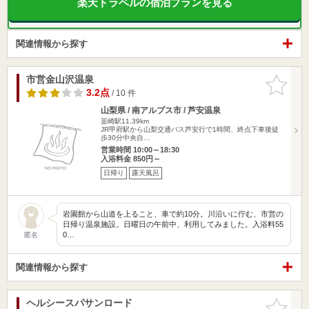
楽天トラベルの宿泊プランを見る
関連情報から探す
市営金山沢温泉
お気に入
りに追加
3.2点
/ 10 件
山梨県 / 南アルプス市 / 芦安温泉
韮崎駅11.39km
JR甲府駅から山梨交通バス芦安行で1時間、終点下車後徒
歩30分中央自…
営業時間 10:00～18:30
入浴料金 850円～
日帰り
露天風呂
岩園館から山道を上ること、車で約10分。川沿いに佇む、市営の
日帰り温泉施設。日曜日の午前中、利用してみました。入浴料55
0…
匿名
関連情報から探す
ヘルシースパサンロード
お気に入