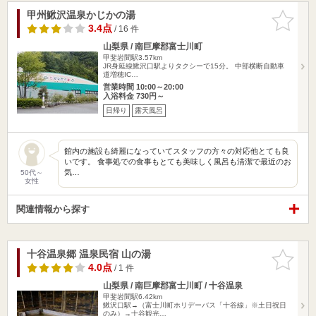
甲州鰍沢温泉かじかの湯
お気に入
りに追加
3.4点
/ 16 件
山梨県 / 南巨摩郡富士川町
甲斐岩間駅3.57km
JR身延線鰍沢口駅よりタクシーで15分。 中部横断自動車
道増穂IC…
営業時間 10:00～20:00
入浴料金 730円～
日帰り
露天風呂
館内の施設も綺麗になっていてスタッフの方々の対応他とても良
いです。 食事処での食事もとても美味しく風呂も清潔で最近のお
気…
50代～
女性
関連情報から探す
十谷温泉郷 温泉民宿 山の湯
お気に入
りに追加
4.0点
/ 1 件
山梨県 / 南巨摩郡富士川町 / 十谷温泉
甲斐岩間駅6.42km
鰍沢口駅→（富士川町ホリデーバス「十谷線」※土日祝日
のみ）→十谷観光…