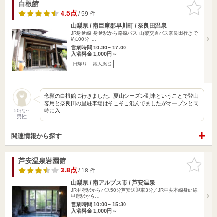
白根館
お気に入
りに追加
4.5点
/ 59 件
山梨県 / 南巨摩郡早川町 / 奈良田温泉
JR身延線･身延駅から路線バス･山梨交通バス奈良田行きで
約100分･…
営業時間 10:30～17:00
入浴料金 1,000円～
日帰り
露天風呂
念願の白根館に行きました。夏山シーズン到来ということで登山
客用と奈良田の里駐車場はそこそこ混んでましたがオープンと同
時に入…
50代～
男性
関連情報から探す
芦安温泉岩園館
お気に入
りに追加
3.8点
/ 18 件
山梨県 / 南アルプス市 / 芦安温泉
JR甲府駅からバス50分芦安送迎車3分／JR中央本線身延線
甲府駅から…
営業時間 10:00～15:30
入浴料金 1,000円～