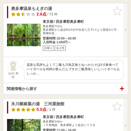
奥多摩温泉もえぎの湯
お気に入
りに追加
2.6点
/ 73 件
東京都 / 西多摩郡奥多摩町
奥多摩駅732m
奥多摩駅から徒歩約10分中央道八王子I.Cより国道411号・
青梅街道…
営業時間 10:00～20:00
入浴料金 1,050円～
日帰り
冷え性
温泉も気持ちよくてご飯も川魚定食とねっからそばの2食食べて
ハイボールを何杯か飲んだんですがご飯美味しいしハイボールも
しっか…
20代 男
性
関連情報から探す
氷川郷麻葉の湯 三河屋旅館
お気に入
りに追加
5.0点
/ 1 件
東京都 / 西多摩郡奥多摩町
奥多摩駅349m
ＪＲ青梅線 奥多摩駅より徒歩にて５分
営業時間 11:00～16:00