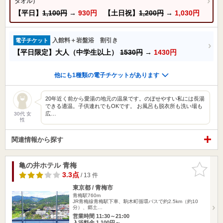
タオル）
【平日】
1,100円
→
930円
【土日祝】
1,200円
→
1,030円
入館料＋岩盤浴 割引き
電子チケット
【平日限定】大人（中学生以上）
1530円
→
1430円
他にも1種類の電子チケットがあります
20年近く前から愛湯の地元の温泉です。のぼせやすい私には長湯
できる適温。子供連れでもOKです。 お風呂も脱衣所も洗い場も
広…
30代 女
性
関連情報から探す
亀の井ホテル 青梅
お気に入
りに追加
3.3点
/ 13 件
東京都 / 青梅市
青梅駅760m
JR青梅線青梅駅下車、駒木町循環バスで約2.5km（約10
分）、郷土…
営業時間 11:30～21:00
入浴料金 1,100円～