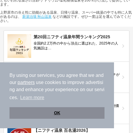
ともいわれる濃さの含鉄-ナトリウム-塩化物強塩泉を100％かけ流しで提供してい
ます。
上野原市の冷え性に効能がある温泉、日帰り温泉、スーパー銭湯の中でも特に人気
があるのは、
新湯治場 秋山温泉
などの施設です。ぜひ一度は足を運んでみてくだ
さい。
第20回ニフティ温泉年間ランキング2025
全国約2.2万件の中から頂点に選ばれた、2025年の人
気施設は…
ニフティ温泉 サウナランキング2026
おふろ好きユーザーの投票により、全国No.1サウナが
By using our services, you agree that we and
決定！
our
partners
use cookies to improve advertisi
ng and enhance your experience on our servi
ces.
Learn more
ニフティ温泉プレミアムクーポン
ノジマモバイル会員向け 通常よりもお得な「特別価
格」で人気の温泉を満喫できる！
OK
【ニフティ温泉 百名湯2026】