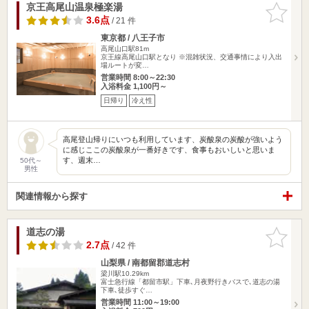
京王高尾山温泉極楽湯
お気に入
りに追加
3.6点
/ 21 件
東京都 / 八王子市
高尾山口駅81m
京王線高尾山口駅となり ※混雑状況、交通事情により入出
場ルートが変…
営業時間 8:00～22:30
入浴料金 1,100円～
日帰り
冷え性
高尾登山帰りにいつも利用しています、炭酸泉の炭酸が強いよう
に感じここの炭酸泉が一番好きです、食事もおいしいと思いま
す、週末…
50代～
男性
関連情報から探す
道志の湯
お気に入
りに追加
2.7点
/ 42 件
山梨県 / 南都留郡道志村
梁川駅10.29km
富士急行線「都留市駅」下車､月夜野行きバスで､道志の湯
下車､徒歩すぐ…
営業時間 11:00～19:00