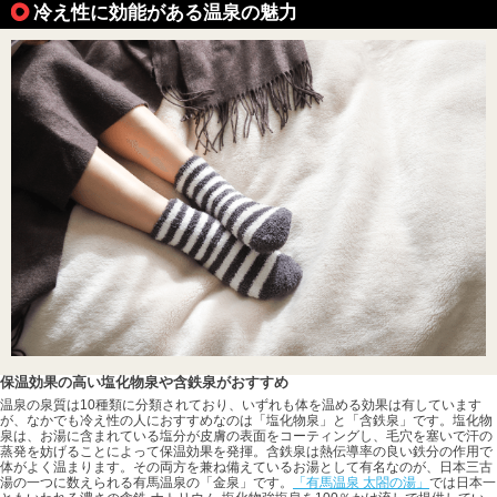
冷え性に効能がある温泉の魅力
保温効果の高い塩化物泉や含鉄泉がおすすめ
温泉の泉質は10種類に分類されており、いずれも体を温める効果は有しています
が、なかでも冷え性の人におすすめなのは「塩化物泉」と「含鉄泉」です。塩化物
泉は、お湯に含まれている塩分が皮膚の表面をコーティングし、毛穴を塞いで汗の
蒸発を妨げることによって保温効果を発揮。含鉄泉は熱伝導率の良い鉄分の作用で
体がよく温まります。その両方を兼ね備えているお湯として有名なのが、日本三古
湯の一つに数えられる有馬温泉の「金泉」です。
「有馬温泉 太閤の湯」
では日本一