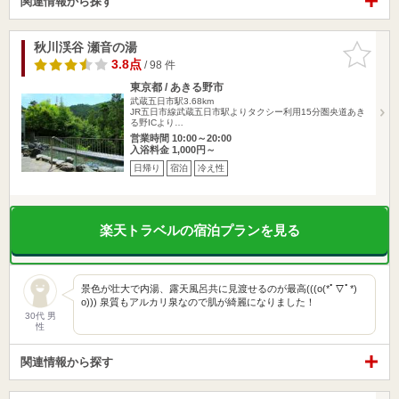
関連情報から探す
秋川渓谷 瀬音の湯
お気に入
りに追加
3.8点
/ 98 件
東京都 / あきる野市
武蔵五日市駅3.68km
JR五日市線武蔵五日市駅よりタクシー利用15分圏央道あき
る野ICより…
営業時間 10:00～20:00
入浴料金 1,000円～
日帰り
宿泊
冷え性
楽天トラベルの宿泊プランを見る
景色が壮大で内湯、露天風呂共に見渡せるのが最高(((o(*ﾟ▽ﾟ*)
o))) 泉質もアルカリ泉なので肌が綺麗になりました！
30代 男
性
関連情報から探す