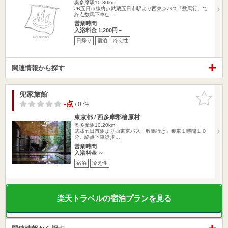
奥多摩駅10.30km
JR五日市線終点武蔵五日市駅より西東京バス「数馬行」で
終点数馬下車徒…
営業時間
入浴料金 1,200円～
日帰り
宿泊
冷え性
関連情報から探す
兜家旅館
お気に入
りに追加
-点
/ 0 件
東京都 / 西多摩郡檜原村
奥多摩駅10.20km
武蔵五日市駅より西東京バス「数馬行き」乗車１時間１０
分。終点下車徒歩…
営業時間
入浴料金 ～
宿泊
冷え性
楽天トラベルの宿泊プランを見る