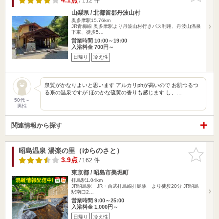
4.1点
/ 112 件
山梨県 / 北都留郡丹波山村
奥多摩駅15.76km
JR青梅線 奥多摩駅より丹波山村行きバス利用、丹波山温泉
下車、徒歩5…
営業時間 10:00～19:00
入浴料金 700円～
日帰り
冷え性
泉質がかなりよいと思います アルカリphが高いので お肌つるつ
る系の温泉ですが ほのかな硫黄の香りも感じます し、…
50代～
男性
関連情報から探す
昭島温泉 湯楽の里（ゆらのさと）
お気に入
りに追加
3.9点
/ 162 件
東京都 / 昭島市美堀町
拝島駅1.04km
JR昭島駅 JR・西武拝島線拝島駅 より徒歩20分 JR昭島
駅南口2…
営業時間 9:00～25:00
入浴料金 1,000円～
日帰り
冷え性