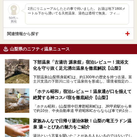
2月にリニューアルしたとの事で伺いました。 お湯は地下1800メ
ートル下から湧いてる天然温泉、湯色は透明で無臭。 フィ…
50代～
男性
関連情報から探す
山梨県のニフティ温泉ニュース
下部温泉「古湯坊 源泉舘」宿泊レビュー！混浴文
化を守り抜く足元湧出温泉を徹底解説【山梨】
下部温泉(山梨県身延町)は、約1300年の歴史を持つ古湯。富
士川支流の下部川に沿って温泉街を形成し、環境省指定の国
民保養温泉地でもあります。
中でも「古湯坊 源泉舘」は、戦国時代に武田信玄公も療養
「ホテル昭和」宿泊レビュー！温泉通が口を揃えて
したと伝えられる名湯の宿。最大の特徴は、令和の現代にお
絶賛する神コスパ宿を徹底紹介【山梨】
いても混浴文化が守られ、老若男女の分け隔て一切無く温泉
入浴を楽しめる点。全国的に混浴温泉は年々少しずつ減少傾
「ホテル昭和」(山梨県中巨摩郡昭和町)は、JR甲府駅から車
向にありますが、「古湯坊 源泉舘」では本来あるべき混浴
で約10分、中央自動車道 甲府昭和ICからならば車で約1分の
の姿が保たれている点に注目すべきでしょう。
場所にあるビジネスホテル。2名1室で1名あたり4,000円台
から、一人泊でも6,000円台から宿泊可能です。
今回は足元湧出の混浴温泉である「かくし湯大岩風呂」をは
家族みんなで日帰り湯治体験！山梨の竜王ラドン温
じめ、湯治棟である「別館神泉」を中心に「古湯坊 源泉
泉 湯～とぴあの魅力をご紹介
しかし、最大の魅力は“温泉そのもの”でしょう。自家源泉を
舘」の全貌を徹底紹介します。
所有し、豪快に源泉かけ流しで提供。泡付きのある重曹泉系
湯治という言葉を聞いたことがある人もいるのではないでし
統の単純温泉は、入浴すると実にサッパリ爽快。日帰り入浴