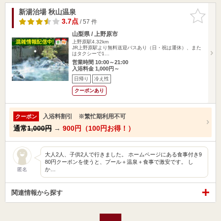
新湯治場 秋山温泉
お気に入
りに追加
3.7点
/ 57 件
山梨県 / 上野原市
上野原駅4.32km
JR上野原駅より無料送迎バスあり（日・祝は運休）、また
はタクシーで1…
営業時間 10:00～21:00
入浴料金 1,000円～
日帰り
冷え性
クーポンあり
入浴料割引 ※繁忙期利用不可
クーポン
通常
1,000円
→
900円（100円お得！）
大人2人、子供2人で行きました。 ホームページにある食事付き9
80円クーポンを使うと、プール＋温泉＋食事で激安です。 し
か…
匿名
関連情報から探す