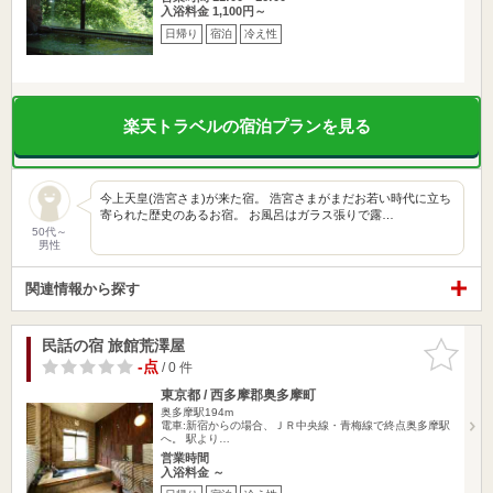
入浴料金 1,100円～
日帰り
宿泊
冷え性
楽天トラベルの宿泊プランを見る
今上天皇(浩宮さま)が来た宿。 浩宮さまがまだお若い時代に立ち
寄られた歴史のあるお宿。 お風呂はガラス張りで露…
50代～
男性
関連情報から探す
民話の宿 旅館荒澤屋
お気に入
りに追加
-点
/ 0 件
東京都 / 西多摩郡奥多摩町
奥多摩駅194m
電車:新宿からの場合、ＪＲ中央線・青梅線で終点奥多摩駅
へ。 駅より…
営業時間
入浴料金 ～