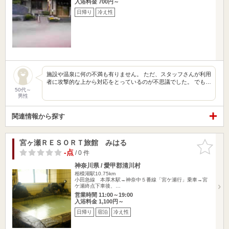
入浴料金 700円～
日帰り
冷え性
施設や温泉に何の不満も有りません。 ただ、スタッフさんが利用
者に攻撃的な上から対応をとっているのが不思議でした。 でも…
50代～
男性
関連情報から探す
宮ヶ瀬ＲＥＳＯＲＴ旅館 みはる
お気に入
りに追加
-点
/ 0 件
神奈川県 / 愛甲郡清川村
相模湖駅10.75km
小田急線 本厚木駅→神奈中５番線「宮ケ瀬行」乗車→宮
ケ瀬終点下車後、…
営業時間 11:00～19:00
入浴料金 1,100円～
日帰り
宿泊
冷え性