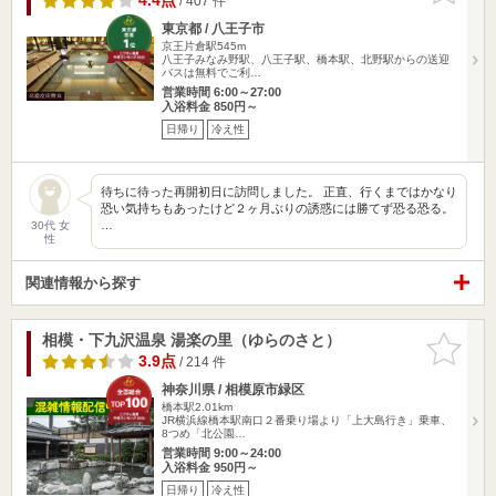
4.4点
/ 407 件
東京都 / 八王子市
京王片倉駅545m
八王子みなみ野駅、八王子駅、橋本駅、北野駅からの送迎
バスは無料でご利…
営業時間 6:00～27:00
入浴料金 850円～
日帰り
冷え性
待ちに待った再開初日に訪問しました。 正直、行くまではかなり
恐い気持ちもあったけど２ヶ月ぶりの誘惑には勝てず恐る恐る。
…
30代 女
性
関連情報から探す
相模・下九沢温泉 湯楽の里（ゆらのさと）
お気に入
りに追加
3.9点
/ 214 件
神奈川県 / 相模原市緑区
橋本駅2.01km
JR横浜線橋本駅南口２番乗り場より「上大島行き」乗車、
8つめ「北公園…
営業時間 9:00～24:00
入浴料金 950円～
日帰り
冷え性