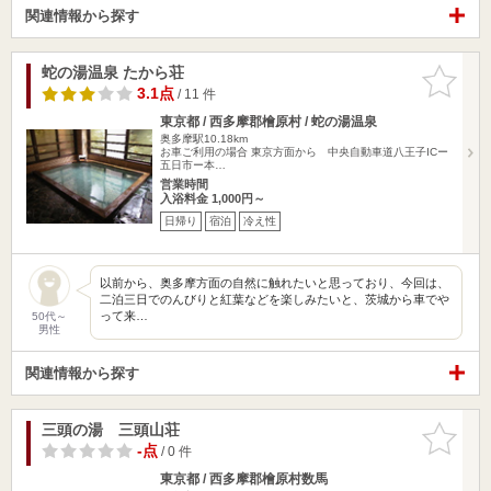
関連情報から探す
蛇の湯温泉 たから荘
お気に入
りに追加
3.1点
/ 11 件
東京都 / 西多摩郡檜原村 / 蛇の湯温泉
奥多摩駅10.18km
お車ご利用の場合 東京方面から 中央自動車道八王子ICー
五日市ー本…
営業時間
入浴料金 1,000円～
日帰り
宿泊
冷え性
以前から、奥多摩方面の自然に触れたいと思っており、今回は、
二泊三日でのんびりと紅葉などを楽しみたいと、茨城から車でや
って来…
50代～
男性
関連情報から探す
三頭の湯 三頭山荘
お気に入
りに追加
-点
/ 0 件
東京都 / 西多摩郡檜原村数馬