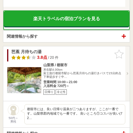
楽天トラベルの宿泊プランを見る
関連情報から探す
芭蕉 月待ちの湯
お気に入
りに追加
3.8点
/ 20 件
山梨県 / 都留市
禾生駅4.00km
富士急行都留市駅から芭蕉月待ちの湯行きバスで15分終点
下車徒歩すぐ中…
営業時間 10:00～21:00
入浴料金 720円～
日帰り
冷え性
都留市には、良い日帰り温泉が二つありますが、ここが一番で
す。山梨県郡内地域でも一番です。 良いところ①コスパが良い(7
2…
50代～
男性