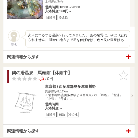
本程度の割合…
営業時間 10:00～20:00
入浴料金 960円～
日帰り
冷え性
久々につるつる温泉へ行ってきました。 あの泉質は、やはり忘れ
られません。 確かに地方まで足を伸ばせば、色々良い温泉はあ…
匿名
関連情報から探す
鶴の湯温泉 馬頭館【休館中】
お気に入
りに追加
-点
/ 0 件
東京都 / 西多摩郡奥多摩町川野
奥多摩駅8.17km
JR青梅線終点奥多摩駅より西東京バス「峰谷」「留浦」
「小菅」「丹波」…
営業時間
入浴料金 ～
日帰り
宿泊
冷え性
関連情報から探す