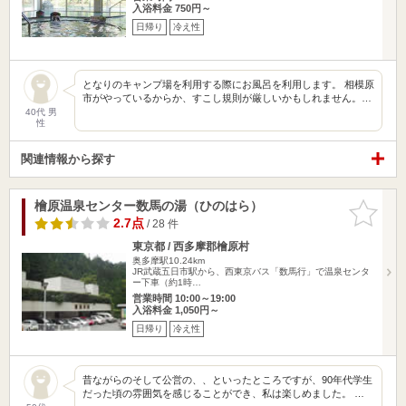
入浴料金 750円～
日帰り
冷え性
となりのキャンプ場を利用する際にお風呂を利用します。 相模原
市がやっているからか、すこし規則が厳しいかもしれません。…
40代 男
性
関連情報から探す
檜原温泉センター数馬の湯（ひのはら）
お気に入
りに追加
2.7点
/ 28 件
東京都 / 西多摩郡檜原村
奥多摩駅10.24km
JR武蔵五日市駅から、西東京バス「数馬行」で温泉センタ
ー下車（約1時…
営業時間 10:00～19:00
入浴料金 1,050円～
日帰り
冷え性
昔ながらのそして公営の、、といったところですが、90年代学生
だった頃の雰囲気を感じることができ、私は楽しめました。 …