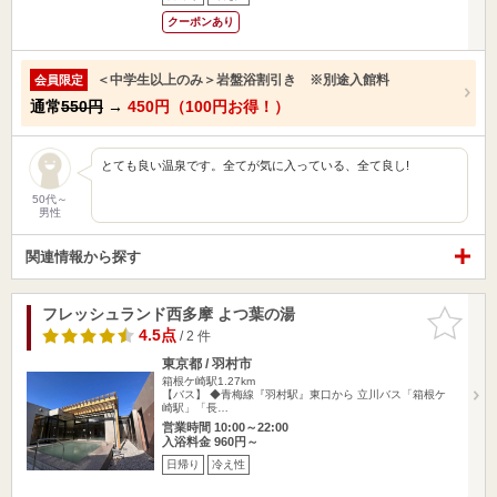
クーポンあり
＜中学生以上のみ＞岩盤浴割引き ※別途入館料
会員限定
通常
550円
→
450円（100円お得！）
とても良い温泉です。全てが気に入っている、全て良し!
50代～
男性
関連情報から探す
フレッシュランド西多摩 よつ葉の湯
お気に入
りに追加
4.5点
/ 2 件
東京都 / 羽村市
箱根ケ崎駅1.27km
【バス】 ◆青梅線『羽村駅』東口から 立川バス「箱根ケ
崎駅」「長…
営業時間 10:00～22:00
入浴料金 960円～
日帰り
冷え性