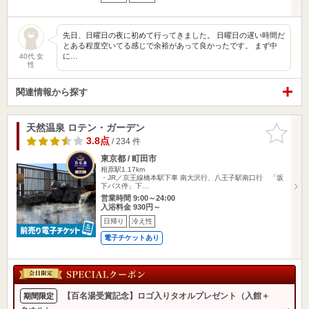
先日、日曜日の夜に初めて行ってきました。 日曜日の遅い時間だ
とある程度空いてる感じで余裕があって良かったです。 まず中
に…
40代 女
性
関連情報から探す
天然温泉 ロテン・ガーデン
お気に入
りに追加
3.8点
/ 234 件
東京都 / 町田市
相原駅1.17km
・JR／京王線橋本駅下車 南大沢行、八王子駅南口行 「坂
下バス停」下…
営業時間 9:00～24:00
入浴料金 930円～
日帰り
冷え性
電子チケットあり
【百名湯受賞記念】ロゴ入りタオルプレゼント（入館＋
期間限定