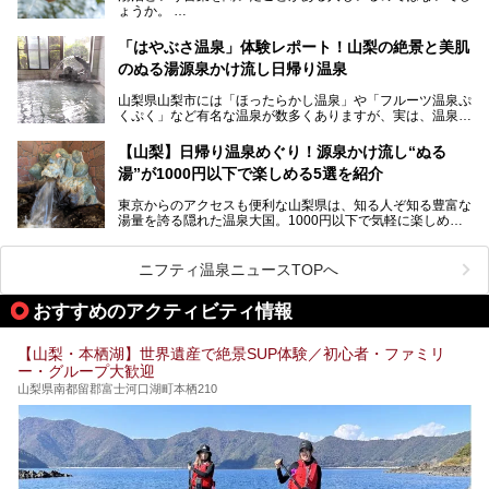
ょうか。
不可なこともあり、全国の温泉ファンがこの温泉を求めて
「ホテル昭和」へ宿泊します。この価格帯のビジネスホテル
なかなか体験できない、湯治体験が日帰りでできる温浴施設
では循環濾過の沸かし湯が一般的ですが、ここは本物の極上
「はやぶさ温泉」体験レポート！山梨の絶景と美肌
が山梨にあります。
温泉。まさに価格破壊と言えるクオリティです。
のぬる湯源泉かけ流し日帰り温泉
家族みんなで楽しめる、山梨県の「竜王ラドン温泉 湯～と
今回は筆者自ら宿泊し、「ホテル昭和」の温泉をはじめ、客
山梨県山梨市には「ほったらかし温泉」や「フルーツ温泉ぷ
ぴあ」の魅力をご紹介します。
室や無料朝食などをご紹介。温泉通が口を揃えて絶賛する神
くぷく」など有名な温泉が数多くありますが、実は、温泉マ
コスパ宿の全貌を徹底解説します！
ニアがわざわざ遠方から足を運ぶ極上の日帰り温泉もあるん
───
です。今回紹介する「はやぶさ温泉」も、そのひとつ。温泉
提供元：株式会社湯ーとぴあ【PR】
【山梨】日帰り温泉めぐり！源泉かけ流し“ぬる
はもちろん、絶景や地元食材を活かしたグルメも堪能できま
この記事は株式会社湯ーとぴあのPRレポート記事です。
湯”が1000円以下で楽しめる5選を紹介
す。
「はやぶさ温泉」が多くの人を惹きつける理由を詳しく解説
東京からのアクセスも便利な山梨県は、知る人ぞ知る豊富な
します。
湯量を誇る隠れた温泉大国。1000円以下で気軽に楽しめ
る、極上の源泉かけ流し日帰り温泉が点在しています。しか
も、これからの季節に嬉しい、じんわりと体の芯まで温ま
る“ぬる湯”が豊富なのも魅力。今回は、湯質も抜群で心ゆく
ニフティ温泉ニュースTOPへ
までリラックスできる山梨のお得な日帰り温泉を、実際体験
した感想と共に紹介します。
おすすめのアクティビティ情報
※ぬる湯とは35℃～39℃程度の体温に近いぬるめ温泉のこ
とです。
【山梨・本栖湖】世界遺産で絶景SUP体験／初心者・ファミリ
ー・グループ大歓迎
山梨県南都留郡富士河口湖町本栖210