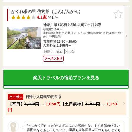
かくれ湯の里 信玄館（しんげんかん）
お気に入
りに追加
4.1点
/ 41 件
神奈川県 / 足柄上郡山北町 / 中川温泉
谷峨駅8.46km
小田急線 新松田駅北口よりバス小田急線西丹沢行き利用55
分、中川温泉…
営業時間 11:30～18:00
入浴料金 1,100円～
日帰り
宿泊
冷え性
クーポンあり
楽天トラベルの宿泊プランを見る
日帰り入浴料50円引き
クーポン
【平日】
1,100円
→
1,050円
【土日祭特】
1,200円
→
1,150
円
”とにかく良かった”がまずはじめの感想かな。まず旅館自体良い
雰囲気をかもし出していて、風呂も家族風呂が三つもありとても