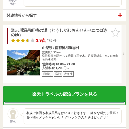
50代～
男性
関連情報から探す
道志川温泉紅椿の湯（どうしがわおんせんべにつばき
お気に入
のゆ）
りに追加
3.9点
/ 75 件
山梨県 / 南都留郡道志村
梁川駅8.33km
横浜線橋本駅から 1時間（三ケ木、月夜野経由）/40ｋｍ東
名高速道路…
営業時間 10:00～21:00
入浴料金 1,200円～
日帰り
宿泊
冷え性
楽天トラベルの宿泊プランを見る
家族で何回も家族風呂をはいりに行きます！ 静かな所だし最高！
食べ物もメッチャ安いし！ クレソンの大きさはビックリ！！！…
匿名