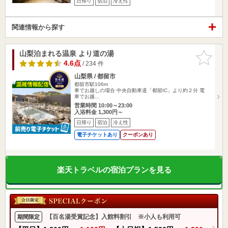
日帰り
宿泊
冷え性
関連情報から探す
山梨泊まれる温泉 より道の湯
お気に入
りに追加
4.6点
/ 234 件
山梨県 / 都留市
都留市駅106m
車でお越しの場合 中央自動車道「都留IC」より約２分 電
車でお越…
営業時間 10:00～23:00
入浴料金 1,300円～
日帰り
宿泊
冷え性
電子チケットあり
クーポンあり
楽天トラベルの宿泊プランを見る
【百名湯受賞記念】入館料割引 ※小人も利用可
期間限定