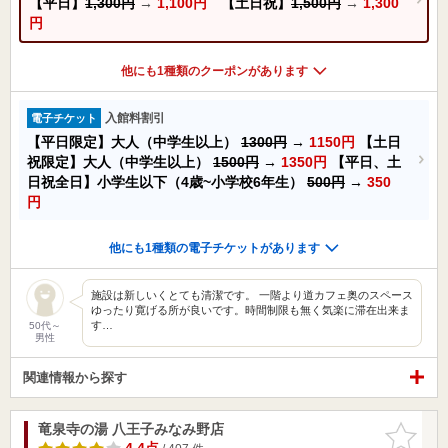
【平日】
1,300円
→
1,100円
【土日祝】
1,500円
→
1,300
円
他にも1種類のクーポンがあります
入館料割引
電子チケット
【平日限定】大人（中学生以上）
1300円
→
1150円
【土日
祝限定】大人（中学生以上）
1500円
→
1350円
【平日、土
日祝全日】小学生以下（4歳~小学校6年生）
500円
→
350
円
他にも1種類の電子チケットがあります
施設は新しいくとても清潔です。 一階より道カフェ奥のスペース
ゆったり寛げる所が良いです。時間制限も無く気楽に滞在出来ま
す…
50代～
男性
関連情報から探す
竜泉寺の湯 八王子みなみ野店
お気に入
りに追加