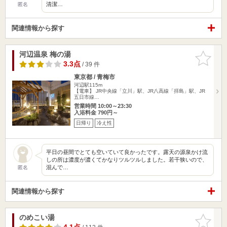
清潔…
匿名
関連情報から探す
河辺温泉 梅の湯
お気に入
りに追加
3.3点
/ 39 件
東京都 / 青梅市
河辺駅115m
【電車】 JR中央線「立川」駅、JR八高線「拝島」駅、JR
五日市線…
営業時間 10:00～23:30
入浴料金 790円～
日帰り
冷え性
平日の昼間でとても空いていて良かったです。露天の源泉かけ流
しの所は濃度が濃くてかなりツルツルしました。若干狭いので、
混んで…
匿名
関連情報から探す
のめこい湯
お気に入
りに追加