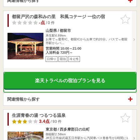
関連情報から探す
都留戸沢の森和みの里 和風コテージ 一位の宿
お気に入
りに追加
-点
/ 0 件
山梨県 / 都留市
禾生駅4.89km
お車で→最寄IC、都留ICからお車で約20分。バスで→都留
市駅からバ…
営業時間 10:00～21:00
入浴料金 720円～
日帰り
宿泊
冷え性
楽天トラベルの宿泊プランを見る
関連情報から探す
生涯青春の湯 つるつる温泉
お気に入
りに追加
3.4点
/ 93 件
東京都 / 西多摩郡日の出町
御嶽駅2.58km
JR五日市線武蔵五日市駅から汽関車バス青春号が1時間に1