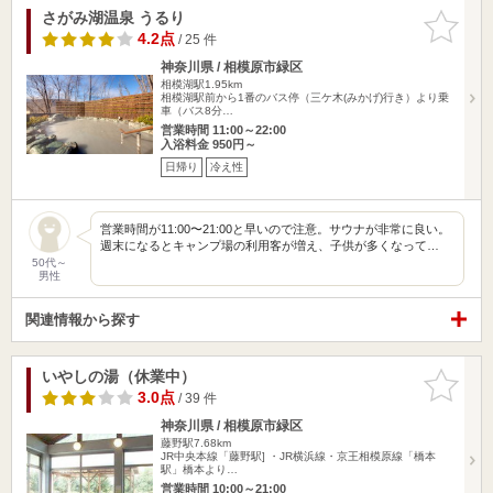
さがみ湖温泉 うるり
お気に入
りに追加
4.2点
/ 25 件
神奈川県 / 相模原市緑区
相模湖駅1.95km
相模湖駅前から1番のバス停（三ケ木(みかげ)行き）より乗
車（バス8分…
営業時間 11:00～22:00
入浴料金 950円～
日帰り
冷え性
営業時間が11:00〜21:00と早いので注意。サウナが非常に良い。
週末になるとキャンプ場の利用客が増え、子供が多くなって…
50代～
男性
関連情報から探す
いやしの湯（休業中）
お気に入
りに追加
3.0点
/ 39 件
神奈川県 / 相模原市緑区
藤野駅7.68km
JR中央本線「藤野駅] ・JR横浜線・京王相模原線「橋本
駅」橋本より…
営業時間 10:00～21:00