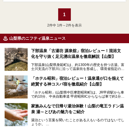
1
2
件中 1件～2件を表示
山梨県のニフティ温泉ニュース
下部温泉「古湯坊 源泉舘」宿泊レビュー！混浴文
化を守り抜く足元湧出温泉を徹底解説【山梨】
下部温泉(山梨県身延町)は、約1300年の歴史を持つ古湯。富
士川支流の下部川に沿って温泉街を形成し、環境省指定の国
民保養温泉地でもあります。
中でも「古湯坊 源泉舘」は、戦国時代に武田信玄公も療養
「ホテル昭和」宿泊レビュー！温泉通が口を揃えて
したと伝えられる名湯の宿。最大の特徴は、令和の現代にお
絶賛する神コスパ宿を徹底紹介【山梨】
いても混浴文化が守られ、老若男女の分け隔て一切無く温泉
入浴を楽しめる点。全国的に混浴温泉は年々少しずつ減少傾
「ホテル昭和」(山梨県中巨摩郡昭和町)は、JR甲府駅から車
向にありますが、「古湯坊 源泉舘」では本来あるべき混浴
で約10分、中央自動車道 甲府昭和ICからならば車で約1分の
の姿が保たれている点に注目すべきでしょう。
場所にあるビジネスホテル。2名1室で1名あたり4,000円台
から、一人泊でも6,000円台から宿泊可能です。
今回は足元湧出の混浴温泉である「かくし湯大岩風呂」をは
家族みんなで日帰り湯治体験！山梨の竜王ラドン温
じめ、湯治棟である「別館神泉」を中心に「古湯坊 源泉
泉 湯～とぴあの魅力をご紹介
しかし、最大の魅力は“温泉そのもの”でしょう。自家源泉を
舘」の全貌を徹底紹介します。
所有し、豪快に源泉かけ流しで提供。泡付きのある重曹泉系
湯治という言葉を聞いたことがある人もいるのではないでし
統の単純温泉は、入浴すると実にサッパリ爽快。日帰り入浴
ょうか。
不可なこともあり、全国の温泉ファンがこの温泉を求めて
「ホテル昭和」へ宿泊します。この価格帯のビジネスホテル