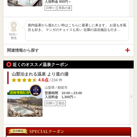
入浴料金 900円～
日帰り
美肌の湯
都内猛暑から逃れたい時はこちらに避暑しに来ます。 お湯も水風
呂も好き。 マンガのチョイスも良い 近隣の温浴施設も行き…
50代～
男性
関連情報から探す
近くのオススメ温泉クーポン
山梨泊まれる温泉 より道の湯
4.6点
/ 234 件
山梨県 / 都留市
営業時間 10:00～23:00
入浴料金 1,300円～
日帰り
宿泊