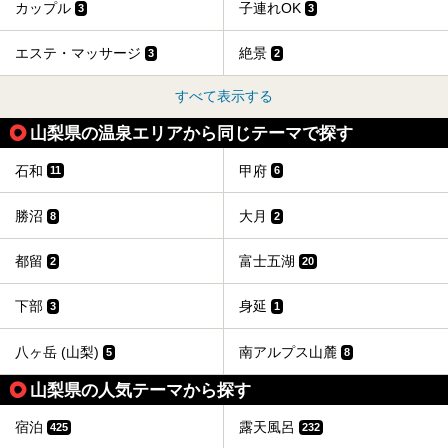
カップル
子連れOK
3
3
エステ・マッサージ
絶景
3
2
すべて表示する
山梨県の温泉エリアから同じテーマで探す
石和
甲府
11
6
勝沼
大月
8
2
都留
富士五湖
2
20
下部
身延
3
1
八ヶ岳 (山梨)
南アルプス山麓
5
8
山梨県の人気テーマから探す
宿泊
露天風呂
425
232