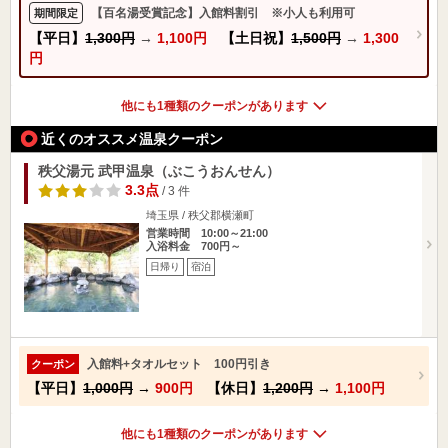
【百名湯受賞記念】入館料割引 ※小人も利用可
期間限定
【平日】
1,300円
→
1,100円
【土日祝】
1,500円
→
1,300
円
他にも1種類のクーポンがあります
近くのオススメ温泉クーポン
秩父湯元 武甲温泉（ぶこうおんせん）
3.3点
/ 3 件
埼玉県 / 秩父郡横瀬町
営業時間 10:00～21:00
入浴料金 700円～
日帰り
宿泊
入館料+タオルセット 100円引き
クーポン
【平日】
1,000円
→
900円
【休日】
1,200円
→
1,100円
他にも1種類のクーポンがあります