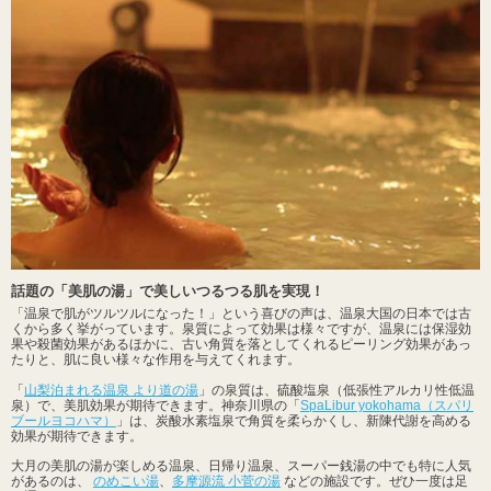
話題の「美肌の湯」で美しいつるつる肌を実現！
「温泉で肌がツルツルになった！」という喜びの声は、温泉大国の日本では古
くから多く挙がっています。泉質によって効果は様々ですが、温泉には保湿効
果や殺菌効果があるほかに、古い角質を落としてくれるピーリング効果があっ
たりと、肌に良い様々な作用を与えてくれます。
「
山梨泊まれる温泉 より道の湯
」の泉質は、硫酸塩泉（低張性アルカリ性低温
泉）で、美肌効果が期待できます。神奈川県の「
SpaLibur yokohama（スパリ
ブールヨコハマ）
」は、炭酸水素塩泉で角質を柔らかくし、新陳代謝を高める
効果が期待できます。
大月の美肌の湯が楽しめる温泉、日帰り温泉、スーパー銭湯の中でも特に人気
があるのは、
のめこい湯
、
多摩源流 小菅の湯
などの施設です。ぜひ一度は足