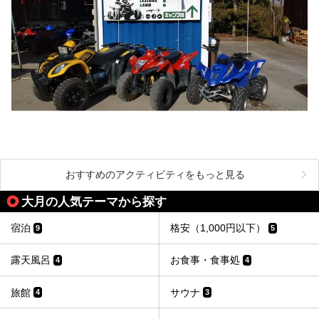
おすすめのアクティビティをもっと見る
大月の人気テーマから探す
宿泊
格安（1,000円以下）
9
5
露天風呂
お食事・食事処
4
4
旅館
サウナ
4
3