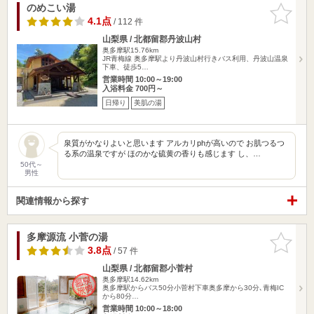
のめこい湯
お気に入
りに追加
4.1点
/ 112 件
山梨県 / 北都留郡丹波山村
奥多摩駅15.76km
JR青梅線 奥多摩駅より丹波山村行きバス利用、丹波山温泉
下車、徒歩5…
営業時間 10:00～19:00
入浴料金 700円～
日帰り
美肌の湯
泉質がかなりよいと思います アルカリphが高いので お肌つるつ
る系の温泉ですが ほのかな硫黄の香りも感じます し、…
50代～
男性
関連情報から探す
多摩源流 小菅の湯
お気に入
りに追加
3.8点
/ 57 件
山梨県 / 北都留郡小菅村
奥多摩駅14.62km
奥多摩駅からバス50分小菅村下車奥多摩から30分､青梅IC
から80分…
営業時間 10:00～18:00