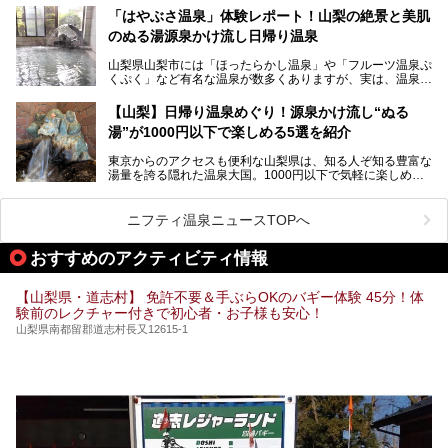
なかなか体験できない、湯治体験が日帰りでできる温浴施設
では循環濾過の沸かし湯が一般的ですが、ここは本物の極上
「はやぶさ温泉」体験レポート！山梨の絶景と美肌
が山梨にあります。
温泉。まさに価格破壊と言えるクオリティです。
のぬる湯源泉かけ流し日帰り温泉
家族みんなで楽しめる、山梨県の「竜王ラドン温泉 湯～と
今回は筆者自ら宿泊し、「ホテル昭和」の温泉をはじめ、客
山梨県山梨市には「ほったらかし温泉」や「フルーツ温泉ぷ
ぴあ」の魅力をご紹介します。
室や無料朝食などをご紹介。温泉通が口を揃えて絶賛する神
くぷく」など有名な温泉が数多くありますが、実は、温泉マ
コスパ宿の全貌を徹底解説します！
ニアがわざわざ遠方から足を運ぶ極上の日帰り温泉もあるん
───
です。今回紹介する「はやぶさ温泉」も、そのひとつ。温泉
提供元：株式会社湯ーとぴあ【PR】
【山梨】日帰り温泉めぐり！源泉かけ流し“ぬる
はもちろん、絶景や地元食材を活かしたグルメも堪能できま
この記事は株式会社湯ーとぴあのPRレポート記事です。
湯”が1000円以下で楽しめる5選を紹介
す。
「はやぶさ温泉」が多くの人を惹きつける理由を詳しく解説
東京からのアクセスも便利な山梨県は、知る人ぞ知る豊富な
します。
湯量を誇る隠れた温泉大国。1000円以下で気軽に楽しめ
る、極上の源泉かけ流し日帰り温泉が点在しています。しか
も、これからの季節に嬉しい、じんわりと体の芯まで温ま
る“ぬる湯”が豊富なのも魅力。今回は、湯質も抜群で心ゆく
ニフティ温泉ニュースTOPへ
までリラックスできる山梨のお得な日帰り温泉を、実際体験
した感想と共に紹介します。
おすすめのアクティビティ情報
※ぬる湯とは35℃～39℃程度の体温に近いぬるめ温泉のこ
とです。
【山梨県・道志村】 免許不要＆手ぶらOKのバギー体験 45分！体
験前のレクチャー付きで初心者・お子様も安心！
山梨県南都留郡道志村長又12615-1