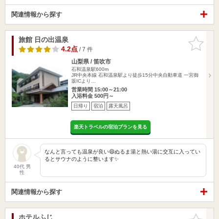
関連情報から探す
旅館 日の出温泉
お気に入
りに追加
4.2点
/ 7 件
山梨県 / 笛吹市
石和温泉駅600m
JR中央本線 石和温泉駅より徒歩15分中央自動車道 一宮御
坂ICより…
営業時間 15:00～21:00
入浴料金 500円～
日帰り
宿泊
露天風呂
楽天トラベルの宿泊プランを見る
なんと言っても温泉が良い😄ぬるま湯と熱い湯に交互に入ってい
るとサウナのように整います✨
40代 男
性
関連情報から探す
ホテルふじ
お気に入