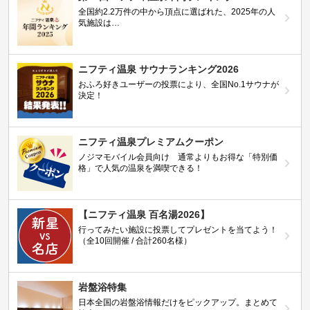
全国約2.2万件の中から頂点に選ばれた、2025年の人
気施設は…
ニフティ温泉 サウナランキング2026
おふろ好きユーザーの投票により、全国No.1サウナが
決定！
ニフティ温泉プレミアムクーポン
ノジマモバイル会員向け 通常よりもお得な「特別価
格」で人気の温泉を満喫できる！
【ニフティ温泉 百名湯2026】
行ってみたい施設に投票してプレゼントを当てよう！
（全10回開催 / 合計260名様）
岩盤浴特集
日本全国の岩盤浴情報だけをピックアップ。まとめて