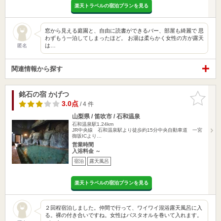
楽天トラベルの宿泊プランを見る
窓から見える庭園と、自由に読書ができるバー、部屋も綺麗で 思
わずもう一泊してしまったほど。 お湯は柔らかく女性の方が露天
は…
匿名
関連情報から探す
銘石の宿 かげつ
お気に入
りに追加
3.0点
/ 4 件
山梨県 / 笛吹市 / 石和温泉
石和温泉駅1.24km
JR中央線 石和温泉駅より徒歩約15分中央自動車道 一宮
御坂ICより…
営業時間
入浴料金 ～
宿泊
露天風呂
楽天トラベルの宿泊プランを見る
２回程宿泊しました。仲間で行って、ワイワイ混浴露天風呂に入
る。裸の付き合いですね。女性はバスタオルを巻いて入れます。