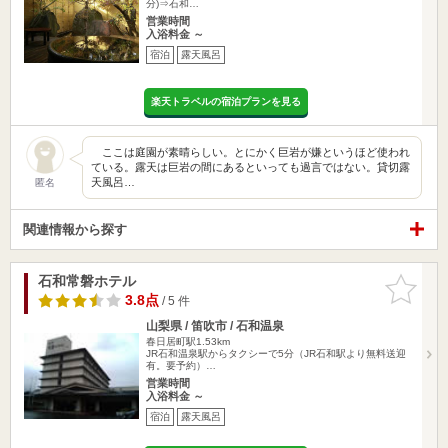
分)⇒石和…
営業時間
入浴料金 ～
宿泊
露天風呂
楽天トラベルの宿泊プランを見る
ここは庭園が素晴らしい。とにかく巨岩が嫌というほど使われ
ている。露天は巨岩の間にあるといっても過言ではない。貸切露
天風呂…
匿名
関連情報から探す
石和常磐ホテル
お気に入
りに追加
3.8点
/ 5 件
山梨県 / 笛吹市 / 石和温泉
春日居町駅1.53km
JR石和温泉駅からタクシーで5分（JR石和駅より無料送迎
有。要予約）…
営業時間
入浴料金 ～
宿泊
露天風呂