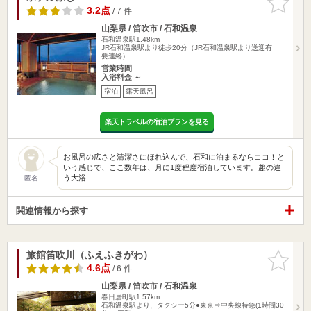
りに追加
3.2点
/ 7 件
山梨県 / 笛吹市 / 石和温泉
石和温泉駅1.48km
JR石和温泉駅より徒歩20分（JR石和温泉駅より送迎有
要連絡）
営業時間
入浴料金 ～
宿泊
露天風呂
楽天トラベルの宿泊プランを見る
お風呂の広さと清潔さにほれ込んで、石和に泊まるならココ！と
いう感じで、ここ数年は、月に1度程度宿泊しています。趣の違
う大浴…
匿名
関連情報から探す
旅館笛吹川（ふえふきがわ）
お気に入
りに追加
4.6点
/ 6 件
山梨県 / 笛吹市 / 石和温泉
春日居町駅1.57km
石和温泉駅より、タクシー5分●東京⇒中央線特急(1時間30