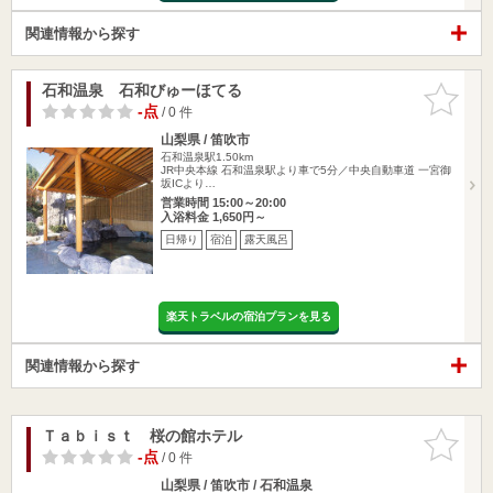
関連情報から探す
石和温泉 石和びゅーほてる
お気に入
りに追加
-点
/ 0 件
山梨県 / 笛吹市
石和温泉駅1.50km
JR中央本線 石和温泉駅より車で5分／中央自動車道 一宮御
坂ICより…
営業時間 15:00～20:00
入浴料金 1,650円～
日帰り
宿泊
露天風呂
楽天トラベルの宿泊プランを見る
関連情報から探す
Ｔａｂｉｓｔ 桜の館ホテル
お気に入
りに追加
-点
/ 0 件
山梨県 / 笛吹市 / 石和温泉