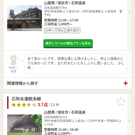
山梨県 / 笛吹市 / 石和温泉
石和温泉駅579m
JR石和温泉駅より徒歩5分（JR石和温泉駅より送迎有 要
予約）
営業時間 11:00～17:00
入浴料金 1,000円～
日帰り
宿泊
露天風呂
楽天トラベルの宿泊プランを見る
全て良かったです。清潔な感じも受けましたし、何より温泉がと
ても良かったです。また行きたいと久しぶりに思いました。 少し
休…
50代～
女性
関連情報から探す
石和名湯館糸柳
お気に入
りに追加
3.7点
/ 13 件
山梨県 / 笛吹市 / 石和温泉
石和温泉駅347m
JR中央線石和温泉駅より徒歩にて3分中央道一宮御坂ICよ
り15分
営業時間 11:00～15:00
入浴料金 2,200円～