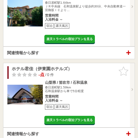
春日居町駅1.64km
ＪＲ中央線 石和温泉駅より徒歩約30分、中央自動車道一
宮御坂ＩＣより…
営業時間
入浴料金 ～
宿泊
露天風呂
楽天トラベルの宿泊プランを見る
関連情報から探す
ホテル君佳（伊東園ホテルズ）
お気に入
りに追加
-点
/ 0 件
山梨県 / 笛吹市 / 石和温泉
春日居町駅1.59km
石和温泉駅から車で5分程度
営業時間
入浴料金 ～
宿泊
露天風呂
楽天トラベルの宿泊プランを見る
関連情報から探す