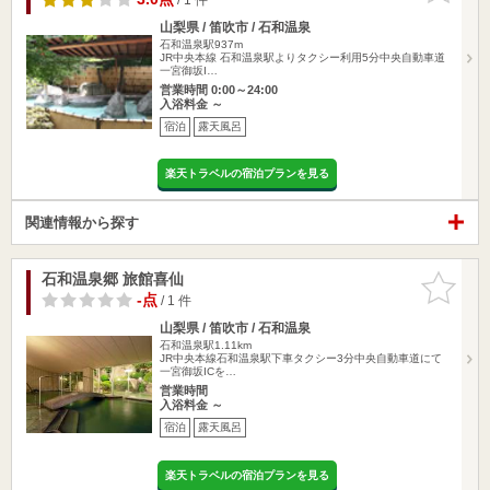
山梨県 / 笛吹市 / 石和温泉
石和温泉駅937m
JR中央本線 石和温泉駅よりタクシー利用5分中央自動車道
一宮御坂I…
営業時間 0:00～24:00
入浴料金 ～
宿泊
露天風呂
楽天トラベルの宿泊プランを見る
関連情報から探す
石和温泉郷 旅館喜仙
お気に入
りに追加
-点
/ 1 件
山梨県 / 笛吹市 / 石和温泉
石和温泉駅1.11km
JR中央本線石和温泉駅下車タクシー3分中央自動車道にて
一宮御坂ICを…
営業時間
入浴料金 ～
宿泊
露天風呂
楽天トラベルの宿泊プランを見る