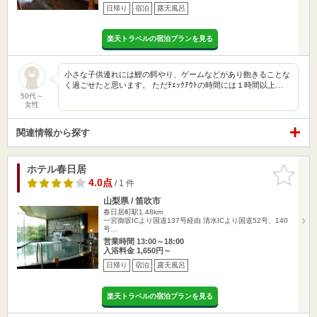
日帰り
宿泊
露天風呂
楽天トラベルの宿泊プランを見る
小さな子供連れには鯉の餌やり、ゲームなどがあり飽きることな
く過ごせたと思います。 ただﾁｪｯｸｱｳﾄの時間には１時間以上…
50代～
女性
関連情報から探す
ホテル春日居
お気に入
りに追加
4.0点
/ 1 件
山梨県 / 笛吹市
春日居町駅1.48km
一宮御坂ICより国道137号経由 清水ICより国道52号、140
号…
営業時間 13:00～18:00
入浴料金 1,650円～
日帰り
宿泊
露天風呂
楽天トラベルの宿泊プランを見る