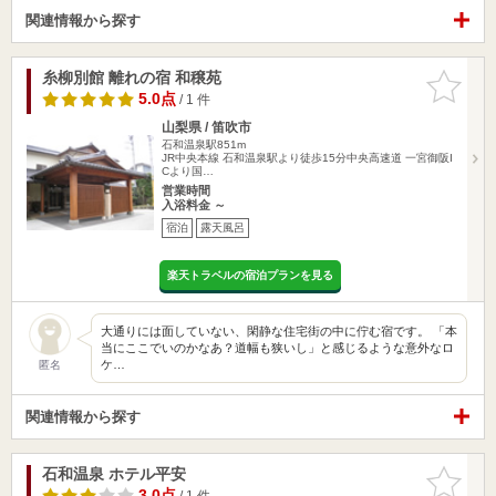
関連情報から探す
糸柳別館 離れの宿 和穣苑
お気に入
りに追加
5.0点
/ 1 件
山梨県 / 笛吹市
石和温泉駅851m
JR中央本線 石和温泉駅より徒歩15分中央高速道 一宮御阪I
Cより国…
営業時間
入浴料金 ～
宿泊
露天風呂
楽天トラベルの宿泊プランを見る
大通りには面していない、閑静な住宅街の中に佇む宿です。 「本
当にここでいのかなあ？道幅も狭いし」と感じるような意外なロ
ケ…
匿名
関連情報から探す
石和温泉 ホテル平安
お気に入
りに追加
3.0点
/ 1 件