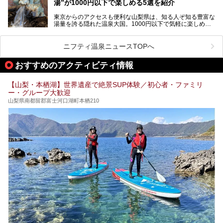
湯”が1000円以下で楽しめる5選を紹介
す。
「はやぶさ温泉」が多くの人を惹きつける理由を詳しく解説
東京からのアクセスも便利な山梨県は、知る人ぞ知る豊富な
します。
湯量を誇る隠れた温泉大国。1000円以下で気軽に楽しめ
る、極上の源泉かけ流し日帰り温泉が点在しています。しか
も、これからの季節に嬉しい、じんわりと体の芯まで温ま
る“ぬる湯”が豊富なのも魅力。今回は、湯質も抜群で心ゆく
ニフティ温泉ニュースTOPへ
までリラックスできる山梨のお得な日帰り温泉を、実際体験
した感想と共に紹介します。
おすすめのアクティビティ情報
※ぬる湯とは35℃～39℃程度の体温に近いぬるめ温泉のこ
とです。
【山梨・本栖湖】世界遺産で絶景SUP体験／初心者・ファミリ
ー・グループ大歓迎
山梨県南都留郡富士河口湖町本栖210