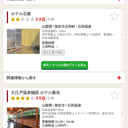
ホテル石庭
お気に入
りに追加
2.0点
/ 3 件
山梨県 / 笛吹市石和町 / 石和温泉
石和温泉駅1.15km
JR石和駅より徒歩15分（JR石和駅より送迎有 要連絡）
中央自動車道…
営業時間
入浴料金 ～
宿泊
露天風呂
楽天トラベルの宿泊プランを見る
関連情報から探す
大江戸温泉物語 ホテル新光
お気に入
りに追加
4.0点
/ 2 件
山梨県 / 笛吹市 / 石和温泉
石和温泉駅736m
JR中央本線 石和温泉駅よりタクシー利用5分、徒歩15分
(石和温泉…
営業時間 15:00～24:00
入浴料金 1,080円～