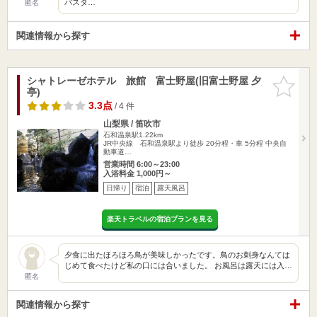
バスタ…
匿名
関連情報から探す
シャトレーゼホテル 旅館 富士野屋(旧富士野屋 夕
お気に入
亭)
りに追加
3.3点
/ 4 件
山梨県 / 笛吹市
石和温泉駅1.22km
JR中央線 石和温泉駅より徒歩 20分程・車 5分程 中央自
動車道…
営業時間 6:00～23:00
入浴料金 1,000円～
日帰り
宿泊
露天風呂
楽天トラベルの宿泊プランを見る
夕食に出たほろほろ鳥が美味しかったです。鳥のお刺身なんては
じめて食べたけど私の口には合いました。 お風呂は露天には入…
匿名
関連情報から探す