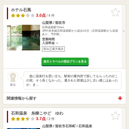
ホテル石風
お気に入
りに追加
3.0点
/ 4 件
山梨県 / 笛吹市
石和温泉駅704m
JR中央本線石和温泉駅から徒歩10分（石和温泉駅から送迎
あり、予約制…
営業時間
入浴料金 ～
宿泊
露天風呂
楽天トラベルの宿泊プランを見る
急に温泉行を思い立ち、駅前の案内所で探してもらったのがこ
の宿。そう高くなかった。通された部屋は少し古い感じはあった
が、き…
匿名
関連情報から探す
石和温泉 糸柳こやど ゆわ
お気に入
りに追加
3.7点
/ 3 件
山梨県 / 笛吹市石和町 / 石和温泉