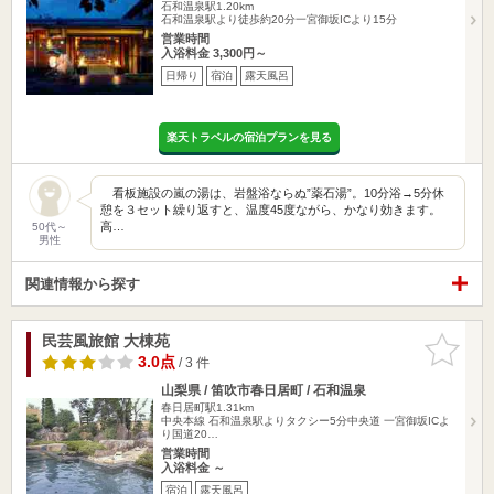
石和温泉駅1.20km
石和温泉駅より徒歩約20分一宮御坂ICより15分
営業時間
入浴料金 3,300円～
日帰り
宿泊
露天風呂
楽天トラベルの宿泊プランを見る
看板施設の嵐の湯は、岩盤浴ならぬ”薬石湯”。10分浴→5分休
憩を３セット繰り返すと、温度45度ながら、かなり効きます。
高…
50代～
男性
関連情報から探す
民芸風旅館 大棟苑
お気に入
りに追加
3.0点
/ 3 件
山梨県 / 笛吹市春日居町 / 石和温泉
春日居町駅1.31km
中央本線 石和温泉駅よりタクシー5分中央道 一宮御坂ICよ
り国道20…
営業時間
入浴料金 ～
宿泊
露天風呂