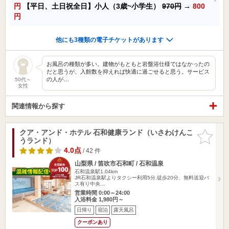
円
【平日、土日祝全日】小人（3歳~小学生）
970円
→
800
円
他にも3種類の電子チケットがあります
お風呂の種類が多い。建物がもともと岩盤浴仕様ではなかったの
だと思うが、入館数を抑えれば快適に過ごせると思う。サービス
の人が…
50代～
女性
関連情報から探す
クア・アンド・ホテル 石和健康ランド（いさわけんこ
お気に入
うランド）
りに追加
4.0点
/ 42 件
山梨県 / 笛吹市石和町 / 石和温泉
石和温泉駅1.04km
JR石和温泉駅よりタクシー利用5分,徒歩20分、無料送迎バ
ス有り中央…
営業時間 0:00～24:00
入浴料金 1,980円～
日帰り
宿泊
露天風呂
クーポンあり