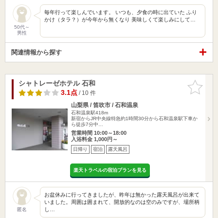
毎年行って楽しんでいます。 いつも、夕食の時に出ていた ふり
かけ（タラ？）が今年から無くなり 美味しくて楽しみにして…
50代～
男性
関連情報から探す
シャトレーゼホテル 石和
お気に入
りに追加
3.1点
/ 10 件
山梨県 / 笛吹市 / 石和温泉
石和温泉駅418m
新宿からJR中央線特急約1時間30分から石和温泉駅下車か
ら徒歩7分中…
営業時間 10:00～18:00
入浴料金 1,000円～
日帰り
宿泊
露天風呂
楽天トラベルの宿泊プランを見る
お盆休みに行ってきましたが、昨年は無かった露天風呂が出来て
いました。周囲は囲まれて、開放的なのは空のみですが、場所柄
し…
匿名