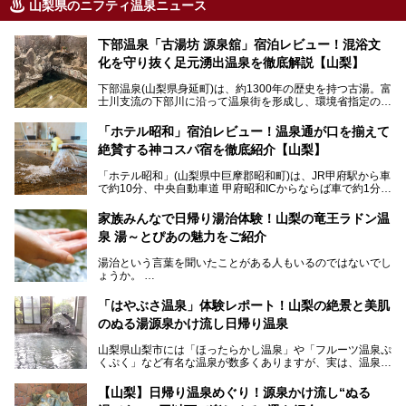
山梨県のニフティ温泉ニュース
下部温泉「古湯坊 源泉舘」宿泊レビュー！混浴文
化を守り抜く足元湧出温泉を徹底解説【山梨】
下部温泉(山梨県身延町)は、約1300年の歴史を持つ古湯。富
士川支流の下部川に沿って温泉街を形成し、環境省指定の国
民保養温泉地でもあります。
中でも「古湯坊 源泉舘」は、戦国時代に武田信玄公も療養
「ホテル昭和」宿泊レビュー！温泉通が口を揃えて
したと伝えられる名湯の宿。最大の特徴は、令和の現代にお
絶賛する神コスパ宿を徹底紹介【山梨】
いても混浴文化が守られ、老若男女の分け隔て一切無く温泉
入浴を楽しめる点。全国的に混浴温泉は年々少しずつ減少傾
「ホテル昭和」(山梨県中巨摩郡昭和町)は、JR甲府駅から車
向にありますが、「古湯坊 源泉舘」では本来あるべき混浴
で約10分、中央自動車道 甲府昭和ICからならば車で約1分の
の姿が保たれている点に注目すべきでしょう。
場所にあるビジネスホテル。2名1室で1名あたり4,000円台
から、一人泊でも6,000円台から宿泊可能です。
今回は足元湧出の混浴温泉である「かくし湯大岩風呂」をは
家族みんなで日帰り湯治体験！山梨の竜王ラドン温
じめ、湯治棟である「別館神泉」を中心に「古湯坊 源泉
泉 湯～とぴあの魅力をご紹介
しかし、最大の魅力は“温泉そのもの”でしょう。自家源泉を
舘」の全貌を徹底紹介します。
所有し、豪快に源泉かけ流しで提供。泡付きのある重曹泉系
湯治という言葉を聞いたことがある人もいるのではないでし
統の単純温泉は、入浴すると実にサッパリ爽快。日帰り入浴
ょうか。
不可なこともあり、全国の温泉ファンがこの温泉を求めて
「ホテル昭和」へ宿泊します。この価格帯のビジネスホテル
なかなか体験できない、湯治体験が日帰りでできる温浴施設
では循環濾過の沸かし湯が一般的ですが、ここは本物の極上
「はやぶさ温泉」体験レポート！山梨の絶景と美肌
が山梨にあります。
温泉。まさに価格破壊と言えるクオリティです。
のぬる湯源泉かけ流し日帰り温泉
家族みんなで楽しめる、山梨県の「竜王ラドン温泉 湯～と
今回は筆者自ら宿泊し、「ホテル昭和」の温泉をはじめ、客
山梨県山梨市には「ほったらかし温泉」や「フルーツ温泉ぷ
ぴあ」の魅力をご紹介します。
室や無料朝食などをご紹介。温泉通が口を揃えて絶賛する神
くぷく」など有名な温泉が数多くありますが、実は、温泉マ
コスパ宿の全貌を徹底解説します！
ニアがわざわざ遠方から足を運ぶ極上の日帰り温泉もあるん
───
です。今回紹介する「はやぶさ温泉」も、そのひとつ。温泉
提供元：株式会社湯ーとぴあ【PR】
【山梨】日帰り温泉めぐり！源泉かけ流し“ぬる
はもちろん、絶景や地元食材を活かしたグルメも堪能できま
この記事は株式会社湯ーとぴあのPRレポート記事です。