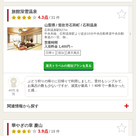
旅館深雪温泉
お気に入
りに追加
4.3点
/ 31 件
山梨県 / 笛吹市石和町 / 石和温泉
石和温泉駅627m
中央本線、石和温泉駅より徒歩10分中央自動車道中央自動
車道の一宮、御…
営業時間
入浴料金 1,400円～
日帰り
宿泊
露天風呂
楽天トラベルの宿泊プランを見る
ぶどう狩りの帰りに日帰りで利用しました。受付もシンプルで、
お風呂の数も少ないですが、湯質が最高！！40年で一番良かった
と感…
40代 女
性
関連情報から探す
華やぎの章 慶山
お気に入
りに追加
3.9点
/ 18 件