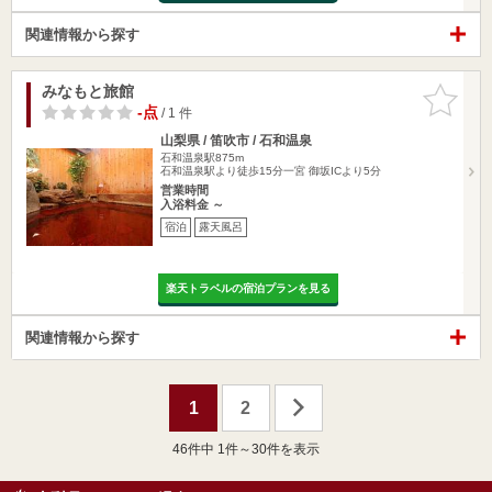
関連情報から探す
みなもと旅館
お気に入
りに追加
-点
/ 1 件
山梨県 / 笛吹市 / 石和温泉
石和温泉駅875m
石和温泉駅より徒歩15分一宮 御坂ICより5分
営業時間
入浴料金 ～
宿泊
露天風呂
楽天トラベルの宿泊プランを見る
関連情報から探す
1
2
46
件中 1件～30件を表示