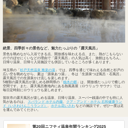
絶景、四季折々の景色など、魅力たっぷりの「露天風呂」
景色を眺めながら入浴できる点、開放感を味わえる点、また、熱がこもらない
のでのぼせにくいなどの理由で「露天風呂」の人気は高く、旅館はもちろん、
日帰り温泉、日帰り入浴施設でも併設しているところが多くあります。
埼玉県の「
杉戸天然温泉 雅楽の湯
」では、四季を通じて味わえる自然と杉戸の
広い空を眺めながら、夏は「源泉あつ湯」、冬は「生源泉つぼ風呂・石風呂」
露天風呂での生源泉かけ流しを楽しめます。
5種類の露天風呂が楽しめる静岡県の「
柚木の郷
」は、開放感たっぷりで癒しの
空間です。また、露天風呂敷地内にある熱風蒸屋（ロウリュウ サウナ）では、
毎日定時刻にロウリュウも楽しめます。
笛吹市の露天風呂が楽しめる温泉、日帰り温泉、スーパー銭湯の中でも特に人
気があるのは、
スパランド ホテル内藤
、
クア・アンド・ホテル 石和健康ラン
ド（いさわけんこうランド）
、
ホテル花いさわ
などの施設です。ぜひ一度は足
を運んでみてください。
第20回ニフティ温泉年間ランキング2025