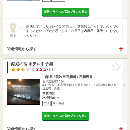
楽天トラベルの宿泊プランを見る
想像してたよりキレイな宿でした。家庭的なかんじで。のんびり
するにはいい所だと思います。お風呂は内風呂、露天共におなじ
くらい…
匿名
関連情報から探す
銘庭の宿 ホテル甲子園
お気に入
りに追加
2.5点
/ 3 件
山梨県 / 笛吹市石和町 / 石和温泉
石和温泉駅962m
JR中央線 石和温泉駅より徒歩15分（JR石和温泉駅より
送迎有 要連…
営業時間
入浴料金 ～
宿泊
露天風呂
楽天トラベルの宿泊プランを見る
関連情報から探す