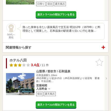
日帰り
宿泊
露天風呂
楽天トラベルの宿泊プランを見る
熱った身体を冷たい源泉風呂で交互浴 明治12年（1879年）に料
理宿として開業した、石和温泉の駅前通り沿いに佇む老舗…
50代～
男性
関連情報から探す
ホテル八田
お気に入
りに追加
3.4点
/ 11 件
山梨県 / 笛吹市 / 石和温泉
石和温泉駅1.16km
JR石和駅より徒歩15分（JR石和温泉駅より送迎有 要連
絡）中央自動…
営業時間
入浴料金 ～
宿泊
露天風呂
楽天トラベルの宿泊プランを見る