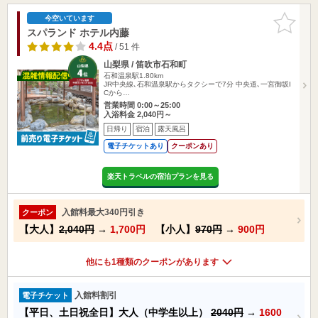
お気に入
今空いています
りに追加
スパランド ホテル内藤
4.4点
/ 51 件
山梨県 / 笛吹市石和町
石和温泉駅1.80km
JR中央線､石和温泉駅からタクシーで7分 中央道､一宮御坂I
Cから…
営業時間 0:00～25:00
入浴料金 2,040円～
日帰り
宿泊
露天風呂
電子チケットあり
クーポンあり
楽天トラベルの宿泊プランを見る
入館料最大340円引き
クーポン
【大人】
2,040円
→
1,700円
【小人】
970円
→
900円
他にも1種類のクーポンがあります
入館料割引
電子チケット
【平日、土日祝全日】大人（中学生以上）
2040円
→
1600