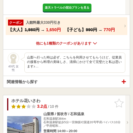
楽天トラベルの宿泊プランを見る
入館料最大330円引き
クーポン
【大人】
1,980円
→
1,650円
【子ども】
990円
→
770円
他にも1種類のクーポンがあります
山梨へ行った時は必ず、こちらを利用させてもらうけど、従業員
の接客から料理の美味しさ、清掃にかけて全て完璧だと私は思い
ます♪…
40代 女
性
関連情報から探す
ホテル花いさわ
お気に入
りに追加
3.2点
/ 10 件
山梨県 / 笛吹市 / 石和温泉
石和温泉駅384m
石和温泉駅徒歩5分一宮御坂IC国道20号甲府バイバス10分
／甲府昭和…
営業時間 14:00～20:00