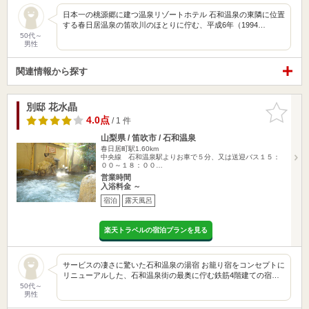
日本一の桃源郷に建つ温泉リゾートホテル 石和温泉の東隣に位置
する春日居温泉の笛吹川のほとりに佇む、平成6年（1994…
50代～
男性
関連情報から探す
別邸 花水晶
お気に入
りに追加
4.0点
/ 1 件
山梨県 / 笛吹市 / 石和温泉
春日居町駅1.60km
中央線 石和温泉駅よりお車で５分、又は送迎バス１５：
００～１８：００…
営業時間
入浴料金 ～
宿泊
露天風呂
楽天トラベルの宿泊プランを見る
サービスの凄さに驚いた石和温泉の湯宿 お籠り宿をコンセプトに
リニューアルした、石和温泉街の最奥に佇む鉄筋4階建ての宿…
50代～
男性