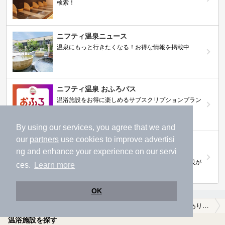
検索！
ニフティ温泉ニュース
温泉にもっと行きたくなる！お得な情報を掲載中
ニフティ温泉 おふろパス
温浴施設をお得に楽しめるサブスクリプションプラン
By using our services, you agree that we and
our
partners
use cookies to improve advertisi
【ニフティライフスタイル株主優待のご案
内】
ng and enhance your experience on our servi
株主優待制度で人気の温浴施設に行こう！対象施設が
ces.
Learn more
拡充されました！
OK
温泉TOP
北陸・甲信越
山梨県
笛吹市
【クーポンあり】露天風呂が楽しめる笛吹市の温泉、日帰り温泉、スーパー銭湯おすすめ
温浴施設を探す