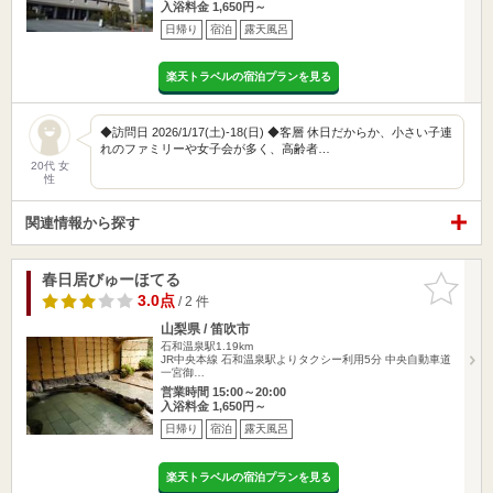
入浴料金 1,650円～
日帰り
宿泊
露天風呂
楽天トラベルの宿泊プランを見る
◆訪問日 2026/1/17(土)-18(日) ◆客層 休日だからか、小さい子連
れのファミリーや女子会が多く、高齢者…
20代 女
性
関連情報から探す
春日居びゅーほてる
お気に入
りに追加
3.0点
/ 2 件
山梨県 / 笛吹市
石和温泉駅1.19km
JR中央本線 石和温泉駅よりタクシー利用5分 中央自動車道
一宮御…
営業時間 15:00～20:00
入浴料金 1,650円～
日帰り
宿泊
露天風呂
楽天トラベルの宿泊プランを見る