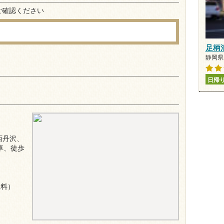
ご確認ください
足柄
静岡県 
日帰
西丹沢、
車、徒歩
無料）