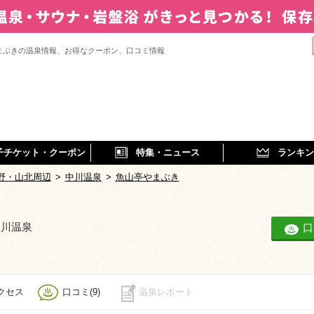
まぶきの温泉情報、お得なクーポン、口コミ情報
子チケット・クーポン
特集・ニュース
ランキン
野・山北周辺
>
中川温泉
>
魚山亭やまぶき
中川温泉
口
クセス
口コミ(9)
温泉レポート