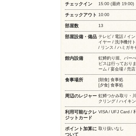
15:00 (最終 19:00)
チェックイン
10:00
チェックアウト
13
部屋数
テレビ / 電話 / イ
部屋設備・備品
イヤー / 洗浄機付ト
/ リンス / ハミガキ
虹鱒釣り堀、バーべキ
館内設備
ビスは行っておりませ
ーム / 宴会場 / 売
[朝食] 食事処
食事場所
[夕食] 食事処
虹鱒つかみ取り・川遊び 
周辺のレジャー
クリング / ハイキン
VISA / UFJ Card 
利用可能なクレ
ジットカード
取り扱いなし
ポイント加算に
ついて