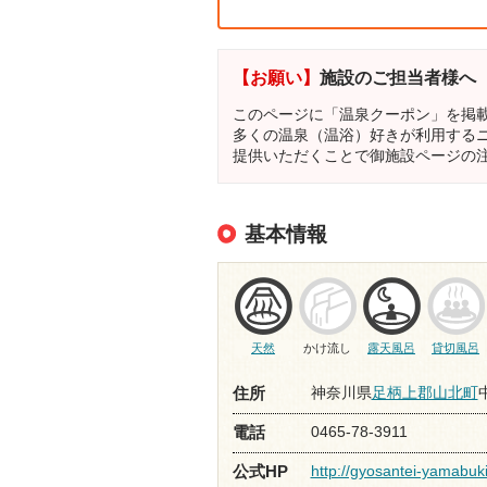
【お願い】
施設のご担当者様へ
このページに「温泉クーポン」を掲
多くの温泉（温浴）好きが利用する
提供いただくことで御施設ページの
基本情報
天然
かけ流し
露天風呂
貸切風呂
神奈川県
足柄上郡山北町
住所
0465-78-3911
電話
http://gyosantei-yamabuk
公式HP