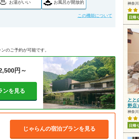
お湯がいい
お風呂が開放的
神奈川県
この機能について
日帰
ランのご予約が可能です。
2,500円～
ランを見る
とと
野店
神奈川
日帰
じゃらんの宿泊プランを見る