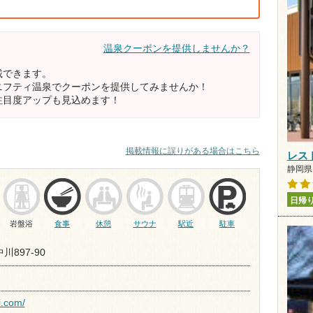
温泉クーポンを提供しませんか？
載できます。
ニフティ温泉でクーポンを提供してみませんか！
注目度アップも見込めます！
掲載情報に誤りがある場合はこちら
レス
静岡県 
日帰
岩盤浴
食事
休憩
サウナ
駅近
駐車
中川897-90
i.com/