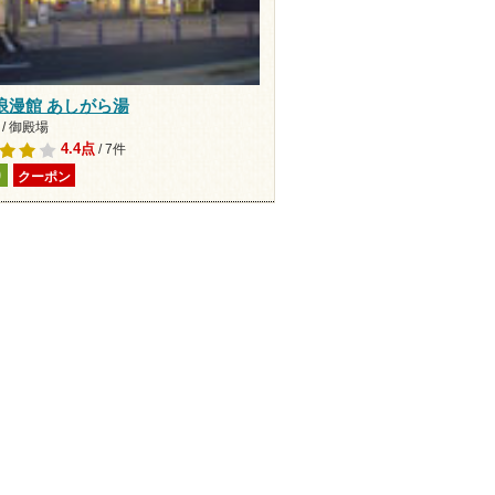
浪漫館 あしがら湯
/ 御殿場
4.4点
/ 7件
り
クーポン