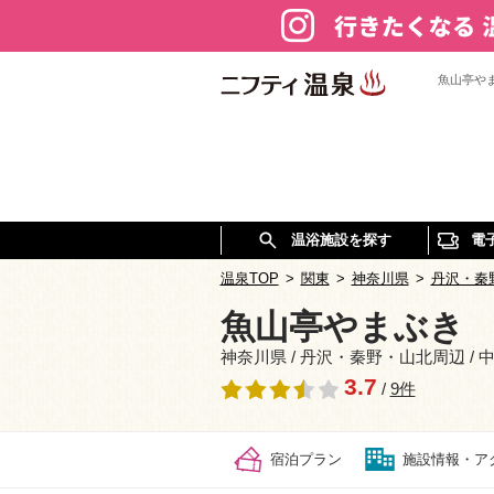
魚山亭や
温浴施設を探す
電
温泉TOP
>
関東
>
神奈川県
>
丹沢・秦
魚山亭やまぶき
神奈川県 / 丹沢・秦野・山北周辺 / 
3.7
/
9件
宿泊プラン
施設情報・ア