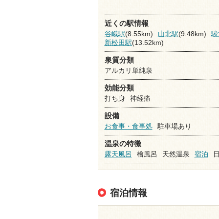
近くの駅情報
谷峨駅
(8.55km)
山北駅
(9.48km)
駿
新松田駅
(13.52km)
泉質分類
アルカリ単純泉
効能分類
打ち身
神経痛
設備
お食事・食事処
駐車場あり
温泉の特徴
露天風呂
檜風呂
天然温泉
宿泊
宿泊情報