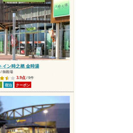
トイン時之栖 金時湯
/ 御殿場
3.9点
/ 9件
り
宿泊
クーポン