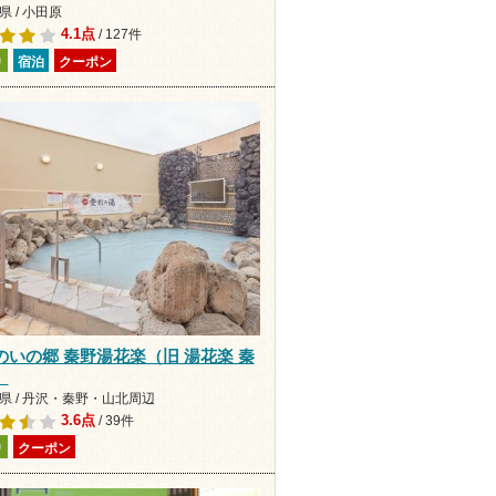
 / 小田原
4.1点
/ 127件
り
宿泊
クーポン
のいの郷 秦野湯花楽（旧 湯花楽 秦
）
県 / 丹沢・秦野・山北周辺
3.6点
/ 39件
り
クーポン