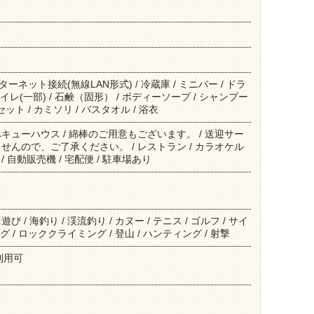
ンターネット接続(無線LAN形式) / 冷蔵庫 / ミニバー / ドラ
イレ(一部) / 石鹸（固形） / ボディーソープ / シャンプー
セット / カミソリ / バスタオル / 浴衣
ューハウス / 綿棒のご用意もございます。 / 送迎サー
んので、ご了承ください。 / レストラン / カラオケル
店 / 自動販売機 / 宅配便 / 駐車場あり
/ 海釣り / 渓流釣り / カヌー / テニス / ゴルフ / サイ
グ / ロッククライミング / 登山 / ハンティング / 射撃
/ 利用可