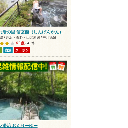
れ湯の里 信玄館（しんげんかん）
県 / 丹沢・秦野・山北周辺 / 中川温泉
4.1点
/ 41件
り
宿泊
クーポン
ン湯治 おんりーゆー