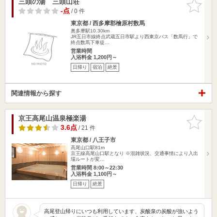
三頭の湯 三頭山荘
お気に入
りに追加
-点
/ 0 件
東京都 / 西多摩郡檜原村数馬
奥多摩駅10.30km
JR五日市線終点武蔵五日市駅より西東京バス「数馬行」で
終点数馬下車徒…
営業時間
入浴料金 1,200円～
日帰り
宿泊
絶景
関連情報から探す
京王高尾山温泉極楽湯
お気に入
りに追加
3.6点
/ 21 件
東京都 / 八王子市
高尾山口駅81m
京王線高尾山口駅となり ※混雑状況、交通事情により入出
場ルートが変…
営業時間 8:00～22:30
入浴料金 1,100円～
日帰り
絶景
高尾登山帰りにいつも利用しています、炭酸泉の炭酸が強いよう