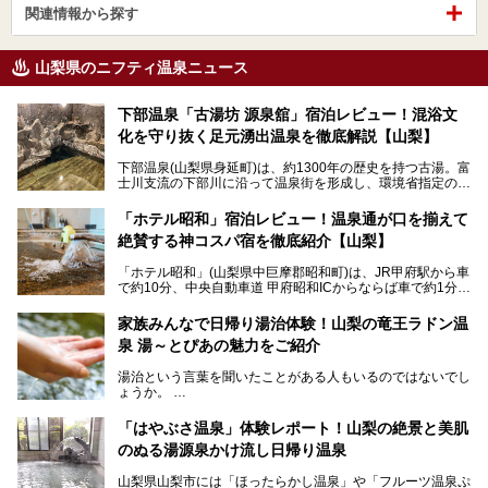
関連情報から探す
山梨県のニフティ温泉ニュース
下部温泉「古湯坊 源泉舘」宿泊レビュー！混浴文
化を守り抜く足元湧出温泉を徹底解説【山梨】
下部温泉(山梨県身延町)は、約1300年の歴史を持つ古湯。富
士川支流の下部川に沿って温泉街を形成し、環境省指定の国
民保養温泉地でもあります。
中でも「古湯坊 源泉舘」は、戦国時代に武田信玄公も療養
「ホテル昭和」宿泊レビュー！温泉通が口を揃えて
したと伝えられる名湯の宿。最大の特徴は、令和の現代にお
絶賛する神コスパ宿を徹底紹介【山梨】
いても混浴文化が守られ、老若男女の分け隔て一切無く温泉
入浴を楽しめる点。全国的に混浴温泉は年々少しずつ減少傾
「ホテル昭和」(山梨県中巨摩郡昭和町)は、JR甲府駅から車
向にありますが、「古湯坊 源泉舘」では本来あるべき混浴
で約10分、中央自動車道 甲府昭和ICからならば車で約1分の
の姿が保たれている点に注目すべきでしょう。
場所にあるビジネスホテル。2名1室で1名あたり4,000円台
から、一人泊でも6,000円台から宿泊可能です。
今回は足元湧出の混浴温泉である「かくし湯大岩風呂」をは
家族みんなで日帰り湯治体験！山梨の竜王ラドン温
じめ、湯治棟である「別館神泉」を中心に「古湯坊 源泉
泉 湯～とぴあの魅力をご紹介
しかし、最大の魅力は“温泉そのもの”でしょう。自家源泉を
舘」の全貌を徹底紹介します。
所有し、豪快に源泉かけ流しで提供。泡付きのある重曹泉系
湯治という言葉を聞いたことがある人もいるのではないでし
統の単純温泉は、入浴すると実にサッパリ爽快。日帰り入浴
ょうか。
不可なこともあり、全国の温泉ファンがこの温泉を求めて
「ホテル昭和」へ宿泊します。この価格帯のビジネスホテル
なかなか体験できない、湯治体験が日帰りでできる温浴施設
では循環濾過の沸かし湯が一般的ですが、ここは本物の極上
「はやぶさ温泉」体験レポート！山梨の絶景と美肌
が山梨にあります。
温泉。まさに価格破壊と言えるクオリティです。
のぬる湯源泉かけ流し日帰り温泉
家族みんなで楽しめる、山梨県の「竜王ラドン温泉 湯～と
今回は筆者自ら宿泊し、「ホテル昭和」の温泉をはじめ、客
山梨県山梨市には「ほったらかし温泉」や「フルーツ温泉ぷ
ぴあ」の魅力をご紹介します。
室や無料朝食などをご紹介。温泉通が口を揃えて絶賛する神