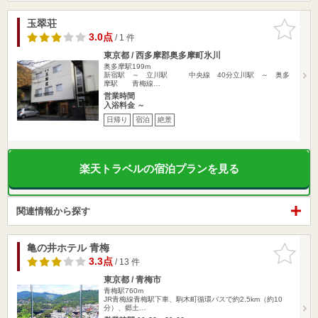
玉翠荘
お気に入
りに追加
3.0点
/ 1 件
東京都 / 西多摩郡奥多摩町氷川
奥多摩駅199m
新宿駅 ～ 立川駅 中央線 40分立川駅 ～ 奥多
摩駅 青梅線…
営業時間
入浴料金 ～
日帰り
宿泊
絶景
楽天トラベルの宿泊プランを見る
関連情報から探す
亀の井ホテル 青梅
お気に入
りに追加
3.3点
/ 13 件
東京都 / 青梅市
青梅駅760m
JR青梅線青梅駅下車、駒木町循環バスで約2.5km（約10
分）、郷土…