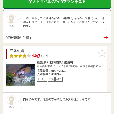
楽天トラベルの宿泊プランを見る
約１年ぶりに６度目の宿泊。お部屋は定番の石楠花だった。部
屋から滝が見え、借景が最高。何しろ窓の外が緑ばかりだという
のがい…
匿名
関連情報から探す
三条の湯
お気に入
りに追加
4.0点
/ 3 件
山梨県 / 北都留郡丹波山村
中央自動車道 八王子ICより2時間半、林道より徒歩30分
営業時間 12:00～20:30
入浴料金 1,000円～
日帰り
宿泊
絶景
内湯のみです。硫黄の香がするヌルヌル沸かし湯です。
匿名