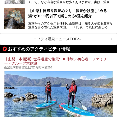
くぷく」など有名な温泉が数多くありますが、実は、温泉マ
コスパ宿の全貌を徹底解説します！
ニアがわざわざ遠方から足を運ぶ極上の日帰り温泉もあるん
───
です。今回紹介する「はやぶさ温泉」も、そのひとつ。温泉
提供元：株式会社湯ーとぴあ【PR】
【山梨】日帰り温泉めぐり！源泉かけ流し“ぬる
はもちろん、絶景や地元食材を活かしたグルメも堪能できま
この記事は株式会社湯ーとぴあのPRレポート記事です。
湯”が1000円以下で楽しめる5選を紹介
す。
「はやぶさ温泉」が多くの人を惹きつける理由を詳しく解説
東京からのアクセスも便利な山梨県は、知る人ぞ知る豊富な
します。
湯量を誇る隠れた温泉大国。1000円以下で気軽に楽しめ
る、極上の源泉かけ流し日帰り温泉が点在しています。しか
も、これからの季節に嬉しい、じんわりと体の芯まで温ま
る“ぬる湯”が豊富なのも魅力。今回は、湯質も抜群で心ゆく
ニフティ温泉ニュースTOPへ
までリラックスできる山梨のお得な日帰り温泉を、実際体験
した感想と共に紹介します。
おすすめのアクティビティ情報
※ぬる湯とは35℃～39℃程度の体温に近いぬるめ温泉のこ
とです。
【山梨・本栖湖】世界遺産で絶景SUP体験／初心者・ファミリ
ー・グループ大歓迎
山梨県南都留郡富士河口湖町本栖210