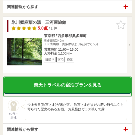
関連情報から探す
氷川郷麻葉の湯 三河屋旅館
お気に入
りに追加
5.0点
/ 1 件
東京都 / 西多摩郡奥多摩町
奥多摩駅349m
ＪＲ青梅線 奥多摩駅より徒歩にて５分
営業時間 11:00～16:00
入浴料金 1,100円～
日帰り
宿泊
絶景
楽天トラベルの宿泊プランを見る
今上天皇(浩宮さま)が来た宿。 浩宮さまがまだお若い時代に立ち
寄られた歴史のあるお宿。 お風呂はガラス張りで露…
50代～
男性
関連情報から探す