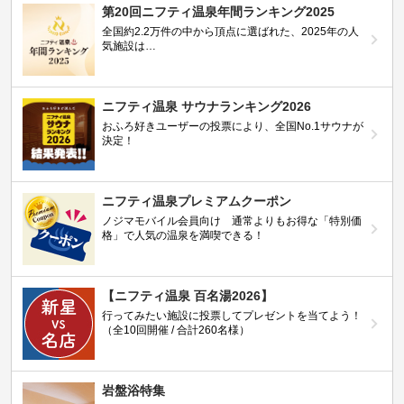
第20回ニフティ温泉年間ランキング2025
全国約2.2万件の中から頂点に選ばれた、2025年の人
気施設は…
ニフティ温泉 サウナランキング2026
おふろ好きユーザーの投票により、全国No.1サウナが
決定！
ニフティ温泉プレミアムクーポン
ノジマモバイル会員向け 通常よりもお得な「特別価
格」で人気の温泉を満喫できる！
【ニフティ温泉 百名湯2026】
行ってみたい施設に投票してプレゼントを当てよう！
（全10回開催 / 合計260名様）
岩盤浴特集