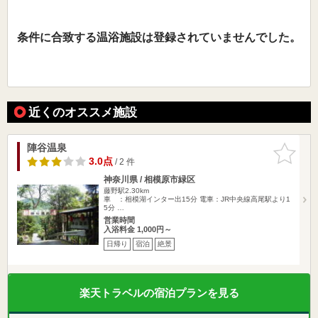
条件に合致する温浴施設は登録されていませんでした。
近くのオススメ施設
陣谷温泉
お気に入
りに追加
3.0点
/ 2 件
神奈川県 / 相模原市緑区
藤野駅2.30km
車 ：相模湖インター出15分 電車：JR中央線高尾駅より1
5分 …
営業時間
入浴料金 1,000円～
日帰り
宿泊
絶景
楽天トラベルの宿泊プランを見る