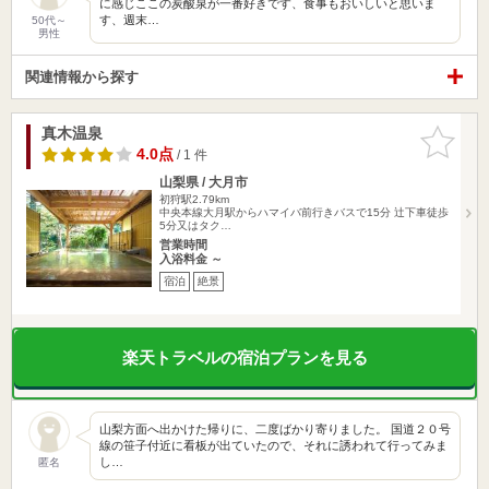
に感じここの炭酸泉が一番好きです、食事もおいしいと思いま
す、週末…
50代～
男性
関連情報から探す
真木温泉
お気に入
りに追加
4.0点
/ 1 件
山梨県 / 大月市
初狩駅2.79km
中央本線大月駅からハマイバ前行きバスで15分 辻下車徒歩
5分又はタク…
営業時間
入浴料金 ～
宿泊
絶景
楽天トラベルの宿泊プランを見る
山梨方面へ出かけた帰りに、二度ばかり寄りました。 国道２０号
線の笹子付近に看板が出ていたので、それに誘われて行ってみま
し…
匿名