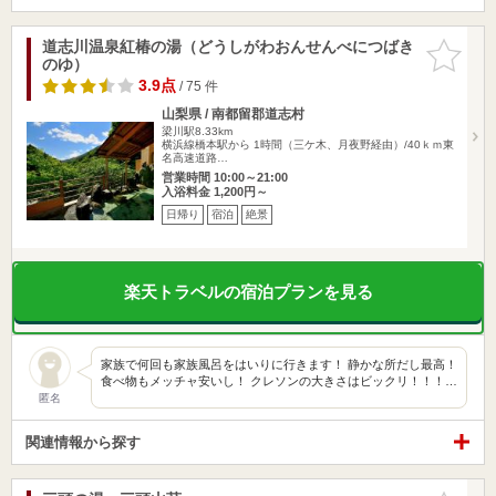
道志川温泉紅椿の湯（どうしがわおんせんべにつばき
お気に入
のゆ）
りに追加
3.9点
/ 75 件
山梨県 / 南都留郡道志村
梁川駅8.33km
横浜線橋本駅から 1時間（三ケ木、月夜野経由）/40ｋｍ東
名高速道路…
営業時間 10:00～21:00
入浴料金 1,200円～
日帰り
宿泊
絶景
楽天トラベルの宿泊プランを見る
家族で何回も家族風呂をはいりに行きます！ 静かな所だし最高！
食べ物もメッチャ安いし！ クレソンの大きさはビックリ！！！…
匿名
関連情報から探す