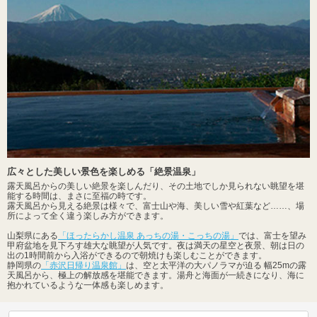
広々とした美しい景色を楽しめる「絶景温泉」
露天風呂からの美しい絶景を楽しんだり、その土地でしか見られない眺望を堪
能する時間は、まさに至福の時です。
露天風呂から見える絶景は様々で、富士山や海、美しい雪や紅葉など……、場
所によって全く違う楽しみ方ができます。
山梨県にある
「ほったらかし温泉 あっちの湯・こっちの湯」
では、富士を望み
甲府盆地を見下ろす雄大な眺望が人気です。夜は満天の星空と夜景、朝は日の
出の1時間前から入浴ができるので朝焼けも楽しむことができます。
静岡県の
「赤沢日帰り温泉館」
は、空と太平洋の大パノラマが迫る 幅25mの露
天風呂から、極上の解放感を堪能できます。湯舟と海面が一続きになり、海に
抱かれているような一体感も楽しめます。