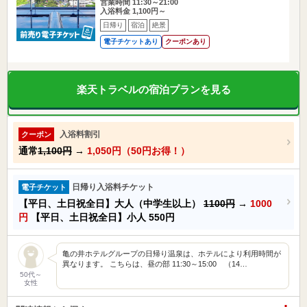
営業時間 11:30～21:00
入浴料金 1,100円～
日帰り
宿泊
絶景
電子チケットあり
クーポンあり
楽天トラベルの宿泊プランを見る
入浴料割引
クーポン
通常
1,100円
→
1,050円（50円お得！）
日帰り入浴料チケット
電子チケット
【平日、土日祝全日】大人（中学生以上）
1100円
→
1000
円
【平日、土日祝全日】小人
550円
亀の井ホテルグループの日帰り温泉は、ホテルにより利用時間が
異なります。 こちらは、昼の部 11:30～15:00 （14…
50代～
女性