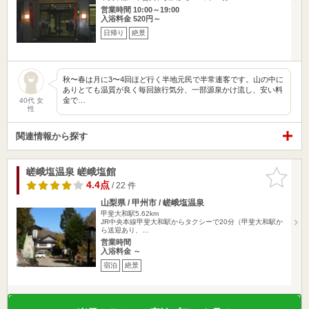
営業時間 10:00～19:00
入浴料金 520円～
日帰り
絶景
秋〜春は月に3〜4回ほど行く半地元民で半常連客です。山の中に
ありとても温質が良く毎回旅行気分、一部源泉かけ流し、安い料
金で…
40代 女
性
関連情報から探す
嵯峨塩温泉 嵯峨塩館
お気に入
りに追加
4.4点
/ 22 件
山梨県 / 甲州市 / 嵯峨塩温泉
甲斐大和駅5.62km
JR中央本線甲斐大和駅からタクシーで20分（甲斐大和駅か
ら送迎あり、…
営業時間
入浴料金 ～
宿泊
絶景