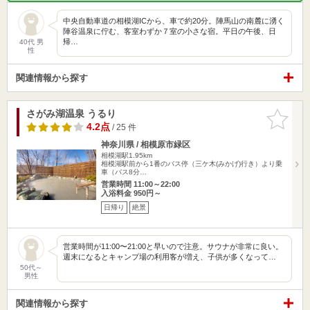
中央自動車道の相模湖ICから、車で約20分。陣馬山の南麓に湧く
陣谷温泉に佇む、客室わずか７室の小さな宿。平日の午後、日
帰…
40代 男
性
関連情報から探す
さがみ湖温泉 うるり
お気に入
りに追加
4.2点
/ 25 件
神奈川県 / 相模原市緑区
相模湖駅1.95km
相模湖駅前から1番のバス停（三ケ木(みかげ)行き）より乗
車（バス8分…
営業時間 11:00～22:00
入浴料金 950円～
日帰り
絶景
営業時間が11:00〜21:00と早いので注意。サウナが非常に良い。
週末になるとキャンプ場の利用客が増え、子供が多くなって…
50代～
男性
関連情報から探す