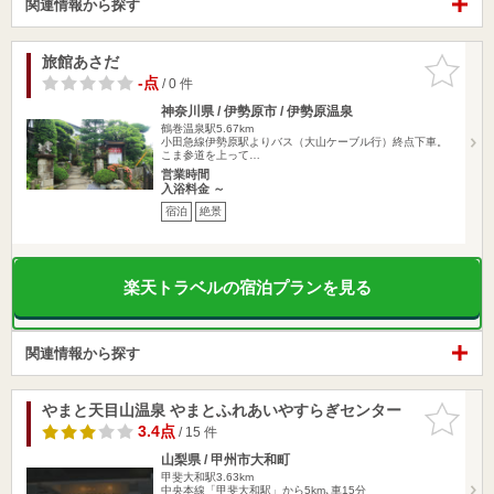
関連情報から探す
旅館あさだ
お気に入
りに追加
-点
/ 0 件
神奈川県 / 伊勢原市 / 伊勢原温泉
鶴巻温泉駅5.67km
小田急線伊勢原駅よりバス（大山ケーブル行）終点下車。
こま参道を上って…
営業時間
入浴料金 ～
宿泊
絶景
楽天トラベルの宿泊プランを見る
関連情報から探す
やまと天目山温泉 やまとふれあいやすらぎセンター
お気に入
りに追加
3.4点
/ 15 件
山梨県 / 甲州市大和町
甲斐大和駅3.63km
中央本線「甲斐大和駅」から5km､車15分