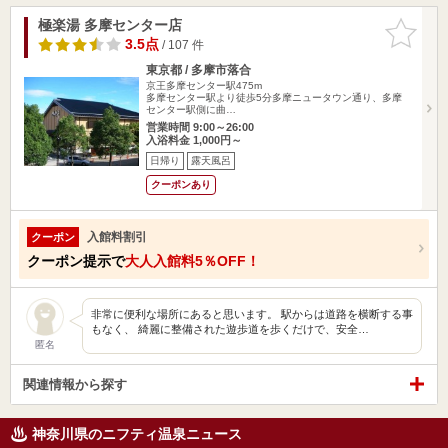
極楽湯 多摩センター店
お気に入
りに追加
3.5点
/ 107 件
東京都 / 多摩市落合
京王多摩センター駅475m
多摩センター駅より徒歩5分多摩ニュータウン通り、多摩
センター駅側に曲…
営業時間 9:00～26:00
入浴料金 1,000円～
日帰り
露天風呂
クーポンあり
入館料割引
クーポン
クーポン提示で
大人入館料5％OFF！
非常に便利な場所にあると思います。 駅からは道路を横断する事
もなく、 綺麗に整備された遊歩道を歩くだけで、安全…
匿名
関連情報から探す
神奈川県のニフティ温泉ニュース