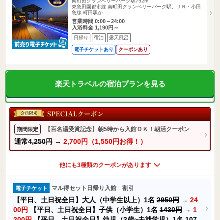
南町田グランベリーパーク駅752m
東急田園都市線 南町田グランベリーパーク駅、ＪＲ・小田
急線 町田駅か…
営業時間 0:00～24:00
入浴料金 1,190円～
日帰り
宿泊
露天風呂
電子チケットあり
クーポンあり
楽天トラベルの宿泊プランを見る
【百名湯受賞記念】朝5時から入館ＯＫ！朝活クーポン
期間限定
通常
4,250円
→
2,700円（1,550円お得！）
他にも3種類のクーポンがあります
マル得セット日帰り入館 割引
電子チケット
【平日、土日祝全日】大人（中学生以上）1名
2950円
→
24
00円
【平日、土日祝全日】子供（小学生）1名
1430円
→
1
300円
【平日、土日祝全日】幼児（3歳~未就学児）1名
107