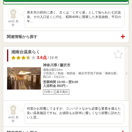
厚木市の郊外に湧く、古くは「くすり湯」として知られた七沢温
泉。その入口近くに佇む、昭和40年に開業した木造旅館。平日の
午…
40代 男
性
関連情報から探す
湘南台温泉らく
お気に入
りに追加
3.6点
/ 19 件
神奈川県 / 藤沢市
湘南台駅216m
小田急江ノ島線・相鉄線・横浜市営地下鉄線「湘南台駅」
西口A・C出口か…
営業時間 10:00～翌9:00
入浴料金 850円～
日帰り
露天風呂
何度かお邪魔してますが、コンパクトながら必要な要素を備えた
良い温泉施設ですね。お値段もお財布に優しくなり頻繁に訪れた
いと思…
40代 男
性