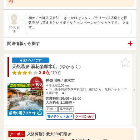
円
初めての瀬谷店来訪！ きっかけはスタンプラリーで4店巡ると回
数券がも貰えるという多くなキャンペーンがキッカケです。 クル
マ…
30代 女
性
関連情報から探す
お気に入
今空いています
りに追加
天然温泉 湯花楽厚木店（ゆからく）
3.9点
/ 79 件
神奈川県 / 厚木市
本厚木駅2.52km
■ 小田急小田原本厚木駅北口、南口から 無料シャトルバ
ス運行中。 ■…
営業時間 10:00～25:00
入浴料金 1,188円～
日帰り
露天風呂
電子チケットあり
クーポンあり
入浴料割引最大380円引き
クーポン