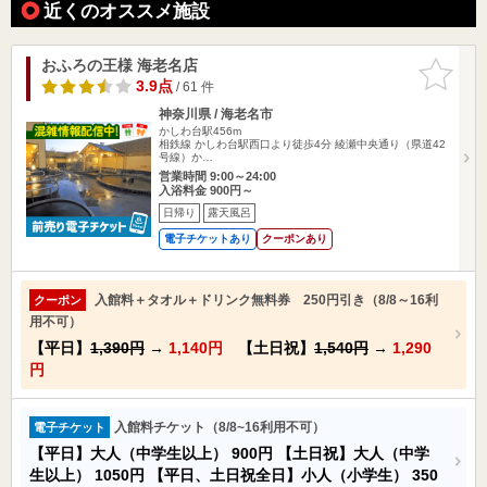
近くのオススメ施設
おふろの王様 海老名店
お気に入
りに追加
3.9点
/ 61 件
神奈川県 / 海老名市
かしわ台駅456m
相鉄線 かしわ台駅西口より徒歩4分 綾瀬中央通り（県道42
号線）か…
営業時間 9:00～24:00
入浴料金 900円～
日帰り
露天風呂
電子チケットあり
クーポンあり
入館料＋タオル＋ドリンク無料券 250円引き（8/8～16利
クーポン
用不可）
【平日】
1,390円
→
1,140円
【土日祝】
1,540円
→
1,290
円
入館料チケット（8/8~16利用不可）
電子チケット
【平日】大人（中学生以上）
900円
【土日祝】大人（中学
生以上）
1050円
【平日、土日祝全日】小人（小学生）
350