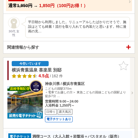
通常
1,950円
→
1,850円（100円お得！）
平日朝から利用しました。リニューアルしたばかりだそうで、施
設はとても綺麗！流行を取り入れてる内装だと思います。特に漫
画の充…
30代 女
性
関連情報から探す
お気に入
今空いています
りに追加
横浜青葉温泉 喜楽里 別邸
4.5点
/ 162 件
神奈川県 / 横浜市青葉区
こどもの国駅370m
＜電車でお越しの方＞ 東急こどもの国線こどもの国駅より
徒歩7分 …
営業時間 9:00～24:00
入浴料金 1,250円～
日帰り
露天風呂
電子チケットあり
満喫コース（大人入館＋岩盤浴＋バスタオル（販売）
電子チケット