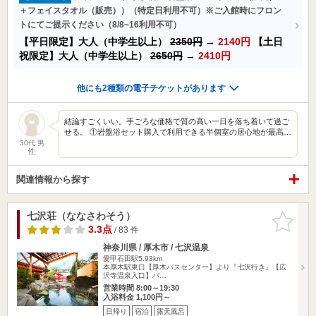
＋フェイスタオル（販売））（特定日利用不可）※ご入館時にフロン
トにてご提示ください（8/8~16利用不可）
【平日限定】大人（中学生以上）
2350円
→
2140円
【土日
祝限定】大人（中学生以上）
2650円
→
2410円
他にも2種類の電子チケットがあります
結論すごくいい。手ごろな価格で質の高い一日を落ち着いて過ご
せる。 ①岩盤浴セット購入で利用できる半個室の居心地が最高…
30代 男
性
関連情報から探す
七沢荘（ななさわそう）
お気に入
りに追加
3.3点
/ 83 件
神奈川県 / 厚木市 / 七沢温泉
愛甲石田駅5.93km
本厚木駅東口【厚木バスセンター】より『七沢行き』【広
沢寺温泉入口】バ…
営業時間 8:00～19:30
入浴料金 1,100円～
日帰り
宿泊
露天風呂