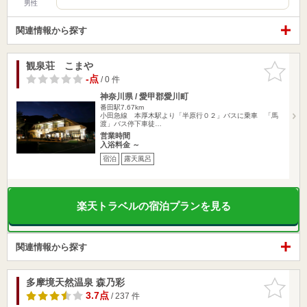
男性
関連情報から探す
観泉荘 こまや
お気に入
りに追加
-点
/ 0 件
神奈川県 / 愛甲郡愛川町
番田駅7.67km
小田急線 本厚木駅より「半原行０２」バスに乗車 「馬
渡」バス停下車徒…
営業時間
入浴料金 ～
宿泊
露天風呂
楽天トラベルの宿泊プランを見る
関連情報から探す
多摩境天然温泉 森乃彩
お気に入
りに追加
3.7点
/ 237 件