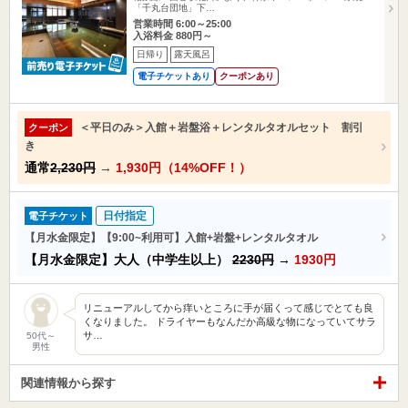
「千丸台団地」下…
営業時間 6:00～25:00
入浴料金 880円～
日帰り
露天風呂
電子チケットあり
クーポンあり
＜平日のみ＞入館＋岩盤浴＋レンタルタオルセット 割引
クーポン
き
通常
2,230円
→
1,930円（14%OFF！）
日付指定
電子チケット
【月水金限定】【9:00~利用可】入館+岩盤+レンタルタオル
【月水金限定】大人（中学生以上）
2230円
→
1930円
リニューアルしてから痒いところに手が届くって感じでとても良
くなりました。 ドライヤーもなんだか高級な物になっていてサラ
サ…
50代～
男性
関連情報から探す