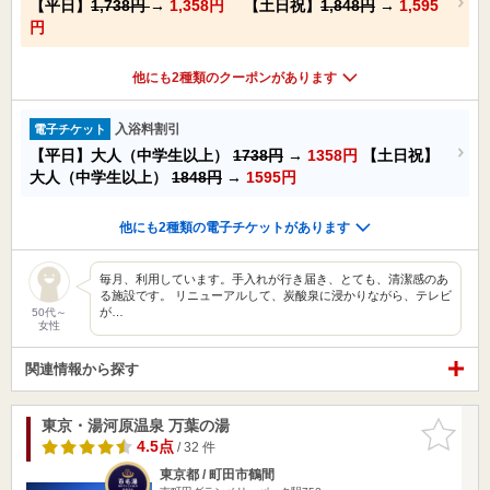
【平日】
1,738円
→
1,358円
【土日祝】
1,848円
→
1,595
円
他にも2種類のクーポンがあります
入浴料割引
電子チケット
【平日】大人（中学生以上）
1738円
→
1358円
【土日祝】
大人（中学生以上）
1848円
→
1595円
他にも2種類の電子チケットがあります
毎月、利用しています。手入れが行き届き、とても、清潔感のあ
る施設です。 リニューアルして、炭酸泉に浸かりながら、テレビ
が…
50代～
女性
関連情報から探す
東京・湯河原温泉 万葉の湯
お気に入
りに追加
4.5点
/ 32 件
東京都 / 町田市鶴間