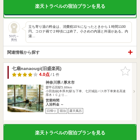
楽天トラベルの宿泊プランを見る
立ち寄り湯の料金は、消費税10％になったときから１時間1100
円。コロナ禍で２時頃には終了。小さめの内湯と外湯がある。内
湯…
50代～
男性
関連情報から探す
七扇nanaougi(旧盛楽苑)
お気に入
りに追加
4.0点
/ 1 件
神奈川県 / 厚木市
愛甲石田駅5.86km
小田急線[本厚木]駅を下車、七沢城趾バス停下車東名高速
厚木ＩＣより…
営業時間
入浴料金 ～
日帰り
宿泊
露天風呂
楽天トラベルの宿泊プランを見る