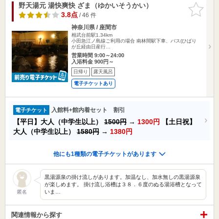
野天湯元 湯快爽快 ざま（ゆかいそうかい）
お気に入
りに追加
3.8点
/ 46 件
神奈川県 / 座間市
相武台前駅1.34km
小田急江ノ島線ご利用の場合 南林間駅下車、バス(ひばり
が丘経由日産行…
営業時間 9:00～24:00
入浴料金 900円～
日帰り
露天風呂
電子チケットあり
入館料+館内着セット 割引
電子チケット
【平日】大人（中学生以上）
1500円
→
1300円
【土日祝】
大人（中学生以上）
1580円
→
1380円
他にも1種類の電子チケットがあります
黒湯源泉の掛け流しがあります。加温なし、加水無しの黒湯源泉
が楽しめます。 掛け流し浴槽は３８．６度のぬる湯浴槽となって
いま…
匿名
関連情報から探す