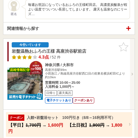
毎週お世話になっているおふろの王様町田店。 高濃度炭酸泉が程
よい温度でついつい長居してしまいます。 露天も温泉なのにリー
ズ…
匿名
関連情報から探す
お気に入
今空いています
りに追加
岩盤温熱おふろの王様 高座渋谷駅前店
4.3点
/ 52 件
神奈川県 / 大和市
高座渋谷駅99m
小田急江ノ島線高座渋谷駅西口目の前東名横浜町田ICより
約10km
営業時間 10:00～25:00
入浴料金 1,000円～
日帰り
露天風呂
電子チケットあり
クーポンあり
入館+岩盤浴セット 100円引き（8/8～16利用不可）
クーポン
【平日】
1,700円
→
1,600円
【土日祝】
1,900円
→
1,800
円