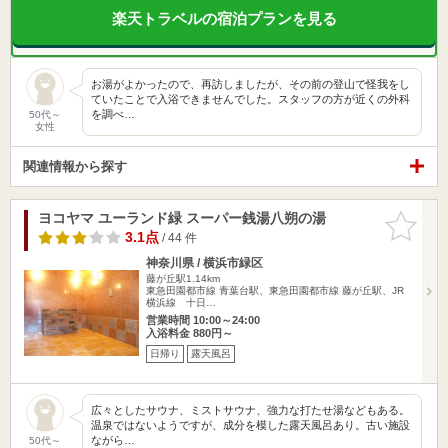
楽天トラベルの宿泊プランを見る
お湯がよかったので、再訪しましたが、その前の登山で怪我をし
ていたことで入浴できませんでした。スタッフの方が近くの外科
を調べ…
50代～
女性
関連情報から探す
ヨコヤマ ユーランド緑 スーパー銭湯八朔の湯
お気に入
りに追加
3.1点
/ 44 件
神奈川県 / 横浜市緑区
藤が丘駅1.14km
東急田園都市線 青葉台駅、東急田園都市線 藤が丘駅、JR
横浜線 十日…
営業時間 10:00～24:00
入浴料金 880円～
日帰り
露天風呂
広々としたサウナ、ミストサウナ、強力な打たせ湯などもある。
温泉ではないようですが、成分を模した露天風呂あり。古い施設
ながら…
50代～