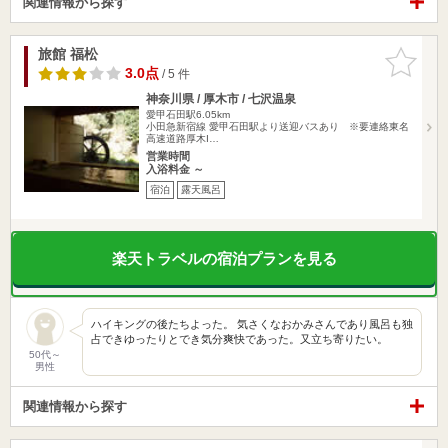
関連情報から探す
旅館 福松
お気に入
りに追加
3.0点
/ 5 件
神奈川県 / 厚木市 / 七沢温泉
愛甲石田駅6.05km
小田急新宿線 愛甲石田駅より送迎バスあり ※要連絡東名
高速道路厚木I…
営業時間
入浴料金 ～
宿泊
露天風呂
楽天トラベルの宿泊プランを見る
ハイキングの後たちよった。 気さくなおかみさんであり風呂も独
占できゆったりとでき気分爽快であった。又立ち寄りたい。
50代～
男性
関連情報から探す