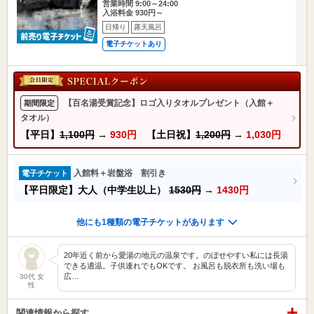
営業時間 9:00～24:00
入浴料金 930円～
日帰り
露天風呂
電子チケットあり
【百名湯受賞記念】ロゴ入りタオルプレゼント（入館＋
期間限定
タオル）
【平日】
1,100円
→
930円
【土日祝】
1,200円
→
1,030円
入館料＋岩盤浴 割引き
電子チケット
【平日限定】大人（中学生以上）
1530円
→
1430円
他にも1種類の電子チケットがあります
20年近く前から愛湯の地元の温泉です。のぼせやすい私には長湯
できる適温。子供連れでもOKです。 お風呂も脱衣所も洗い場も
広…
30代 女
性
関連情報から探す