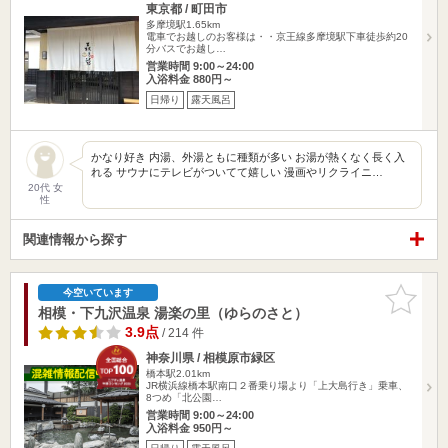
東京都 / 町田市
多摩境駅1.65km
電車でお越しのお客様は・・京王線多摩境駅下車徒歩約20
分バスでお越し…
営業時間 9:00～24:00
入浴料金 880円～
日帰り
露天風呂
かなり好き 内湯、外湯ともに種類が多い お湯が熱くなく長く入
れる サウナにテレビがついてて嬉しい 漫画やリクライニ…
20代 女
性
関連情報から探す
お気に入
今空いています
りに追加
相模・下九沢温泉 湯楽の里（ゆらのさと）
3.9点
/ 214 件
神奈川県 / 相模原市緑区
橋本駅2.01km
JR横浜線橋本駅南口２番乗り場より「上大島行き」乗車、
8つめ「北公園…
営業時間 9:00～24:00
入浴料金 950円～