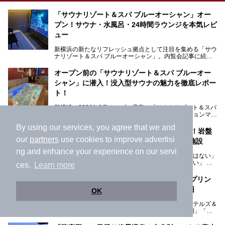
「サウナリゾート＆スパ ブルーオーシャン」オー
プン！サウナ・水風呂・24時間ラウンジを本気レビ
ュー
新横浜の新たなリフレッシュ拠点として注目を集める「サウ
ナリゾート＆スパ ブルーオーシャン」。内覧会記事に続
き、今回は実際に体験してみたリアルな様子をレポートしま
す。サウナや水風呂の気持ちよさはもちろん、リラックスス
オープン前の「サウナリゾート＆スパ ブルーオー
ペースの過ごしやすさまで徹底チェック。新横浜エリアで日
シャン」に潜入！没入型サウナの魅力を徹底レポー
常の疲れをリセットしたい人、ライブやスポーツ観戦遠征組
は必見です。
ト！
新横浜に2026年6月オープン予定の「サウナリゾート＆スパ
ブルーオーシャン」。館内には最新のプロジェクションマッ
ピングが多用され、まるで世界を旅しているかのような圧倒
By using our services, you agree that we and
的な“没入感（イマーシブ）”を体験できます。
【2026年最新】神奈川のスーパー銭湯26選！岩盤
our
partners
use cookies to improve advertisi
浴・24時間営業・駅近など目的別おすすめ施設
ng and enhance your experience on our servi
「仕事の疲れをリセットしたいけれど遠出する元気はない」
今回は、そんな大注目の施設に一足先にお邪魔し、その全貌
「休日は漫画を読みながら一日中ダラダラ過ごしたい」
を見学させていただきました！
ces.
Learn more
「子ども連れでも気兼ねなく、家事を忘れてリフレッシュし
たい」
サウナ室の中に咲き誇る桜、魚たちが泳ぐ水風呂、そしてバ
箱根 プリンスホテルの旗艦ホテル、「ザ・プリン
リのビーチを思わせる休憩スペース…。驚きの連続だった館
ス箱根芦ノ湖」で味わう建築美と優雅な休日
OK
そんな「癒やされたい」という願いを叶えてくれるのが、神
内の様子をレポートします！
奈川県のスーパー銭湯。
神奈川県の箱根にプリンスホテル（西武プリンスホテルズ＆
神奈川県には、サウナや岩盤浴、一日中遊べるエンタメ施設
リゾーツ）のホテルは、「ザ・プリンス 箱根芦ノ湖」「芦
など、“非日常”を味わえるスーパー銭湯が数多く揃っていま
ノ湖畔 蛸川温泉 龍宮殿」「箱根湯の花プリンスホテル」
す。しかし、選択肢が多いからこそ「どの施設か迷ってしま
「箱根仙石原プリンスホテル」と4軒あり、今回ご紹介する