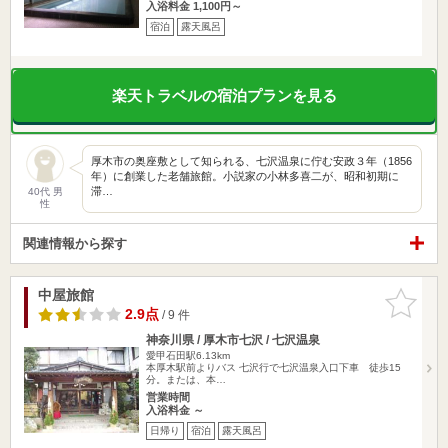
入浴料金 1,100円～
宿泊
露天風呂
楽天トラベルの宿泊プランを見る
厚木市の奥座敷として知られる、七沢温泉に佇む安政３年（1856
年）に創業した老舗旅館。小説家の小林多喜二が、昭和初期に
滞…
40代 男
性
関連情報から探す
中屋旅館
お気に入
りに追加
2.9点
/ 9 件
神奈川県 / 厚木市七沢 / 七沢温泉
愛甲石田駅6.13km
本厚木駅前よりバス 七沢行で七沢温泉入口下車 徒歩15
分。または、本…
営業時間
入浴料金 ～
日帰り
宿泊
露天風呂