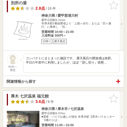
別所の湯
お気に入
りに追加
2.8点
/ 16 件
神奈川県 / 愛甲郡清川村
愛甲石田駅8.31km
本厚木駅5番線乗場より「上煤ヶ谷行」または「宮ヶ瀬
行」に乗車し 「別…
営業時間 10:00～21:00
入浴料金 500円～
日帰り
露天風呂
コンパクトにまとまった施設です。 露天風呂の開放感は抜群。
平日の午前中に利用しましたが、ほぼ『貸し切り』状態…
50代～
男性
関連情報から探す
厚木 七沢温泉 福元館
お気に入
りに追加
3.6点
/ 9 件
神奈川県 / 厚木市 / 七沢温泉
愛甲石田駅6.07km
■電車・バスでお越しの場合 本厚木駅【厚木バスセンター
「9番のりば…
営業時間 11:00～15:00