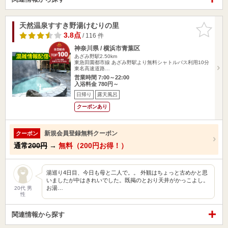
天然温泉すすき野湯けむりの里
お気に入
りに追加
3.8点
/ 116 件
神奈川県 / 横浜市青葉区
あざみ野駅2.50km
東急田園都市線 あざみ野駅より無料シャトルバス利用10分
東名高速道路…
営業時間 7:00～22:00
入浴料金 780円～
日帰り
露天風呂
クーポンあり
新規会員登録無料クーポン
クーポン
通常
200円
→
無料（200円お得！）
湯巡り4日目、今日も母と二人で。。 外観はちょっと古めかと思
いましたが中はきれいでした。既掲のとおり天井がかっこよし。
お湯…
20代 男
性
関連情報から探す