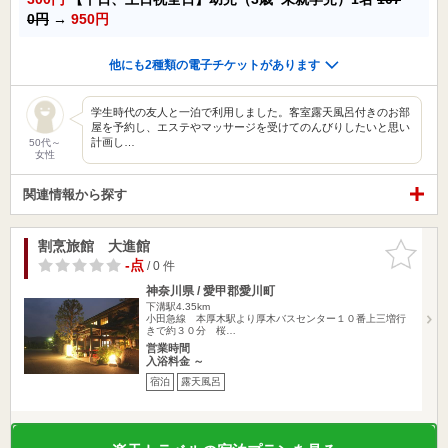
0円
→
950円
他にも2種類の電子チケットがあります
学生時代の友人と一泊で利用しました。客室露天風呂付きのお部
屋を予約し、エステやマッサージを受けてのんびりしたいと思い
計画し…
50代～
女性
関連情報から探す
割烹旅館 大進館
お気に入
りに追加
-点
/ 0 件
神奈川県 / 愛甲郡愛川町
下溝駅4.35km
小田急線 本厚木駅より厚木バスセンター１０番上三増行
きで約３０分 桜…
営業時間
入浴料金 ～
宿泊
露天風呂