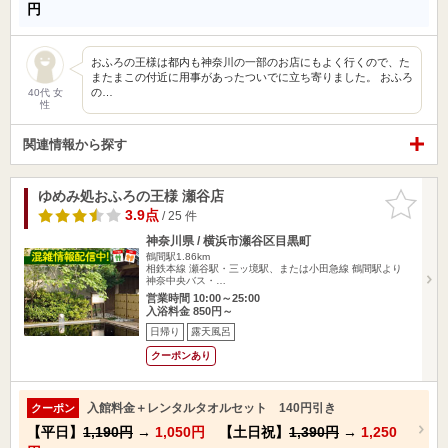
円
おふろの王様は都内も神奈川の一部のお店にもよく行くので、た
またまこの付近に用事があったついでに立ち寄りました。 おふろ
の…
40代 女
性
関連情報から探す
ゆめみ処おふろの王様 瀬谷店
お気に入
りに追加
3.9点
/ 25 件
神奈川県 / 横浜市瀬谷区目黒町
鶴間駅1.86km
相鉄本線 瀬谷駅・三ッ境駅、または小田急線 鶴間駅より
神奈中央バス・…
営業時間 10:00～25:00
入浴料金 850円～
日帰り
露天風呂
クーポンあり
入館料金＋レンタルタオルセット 140円引き
クーポン
【平日】
1,190円
→
1,050円
【土日祝】
1,390円
→
1,250