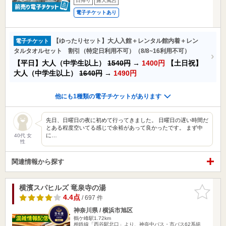
日帰り
露天風呂
電子チケットあり
【ゆったりセット】大人入館＋レンタル館内着＋レン
電子チケット
タルタオルセット 割引（特定日利用不可）（8/8~16利用不可）
【平日】大人（中学生以上）
1540円
→
1400円
【土日祝】
大人（中学生以上）
1640円
→
1490円
他にも1種類の電子チケットがあります
先日、日曜日の夜に初めて行ってきました。 日曜日の遅い時間だ
とある程度空いてる感じで余裕があって良かったです。 まず中
に…
40代 女
性
関連情報から探す
横濱スパヒルズ 竜泉寺の湯
お気に入
りに追加
4.4点
/ 697 件
神奈川県 / 横浜市旭区
鶴ケ峰駅1.72km
相鉄線「西谷駅北口」より、神奈中バス・市バス62系統