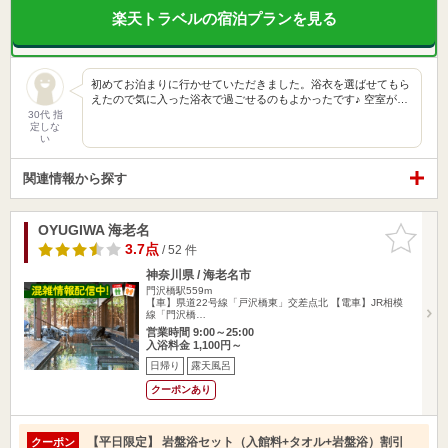
楽天トラベルの宿泊プランを見る
初めてお泊まりに行かせていただきました。浴衣を選ばせてもら
えたので気に入った浴衣で過ごせるのもよかったです♪ 空室が…
30代 指
定しな
い
関連情報から探す
OYUGIWA 海老名
お気に入
りに追加
3.7点
/ 52 件
神奈川県 / 海老名市
門沢橋駅559m
【車】県道22号線「戸沢橋東」交差点北 【電車】JR相模
線「門沢橋…
営業時間 9:00～25:00
入浴料金 1,100円～
日帰り
露天風呂
クーポンあり
【平日限定】 岩盤浴セット（入館料+タオル+岩盤浴）割引
クーポン