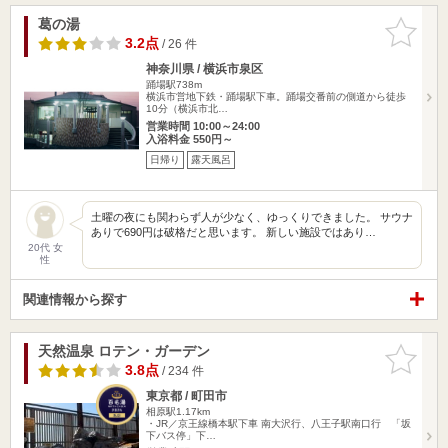
葛の湯
お気に入
りに追加
3.2点
/ 26 件
神奈川県 / 横浜市泉区
踊場駅738m
横浜市営地下鉄・踊場駅下車。踊場交番前の側道から徒歩
10分（横浜市北…
営業時間 10:00～24:00
入浴料金 550円～
日帰り
露天風呂
土曜の夜にも関わらず人が少なく、ゆっくりできました。 サウナ
ありで690円は破格だと思います。 新しい施設ではあり…
20代 女
性
関連情報から探す
天然温泉 ロテン・ガーデン
お気に入
りに追加
3.8点
/ 234 件
東京都 / 町田市
相原駅1.17km
・JR／京王線橋本駅下車 南大沢行、八王子駅南口行 「坂
下バス停」下…