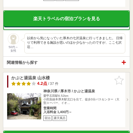
楽天トラベルの宿泊プランを見る
以前から気になっていた厚木の七沢温泉に行ってきました。 日帰
りで利用できる施設が思いのほか少なかったのですが、ここ七沢
荘…
50代～
女性
関連情報から探す
かぶと湯温泉 山水楼
お気に入
りに追加
4.2点
/ 37 件
神奈川県 / 厚木市 / かぶと湯温泉
愛甲石田駅6.52km
小田急線本厚木駅北口を出て、徒歩3分バスセンター（大
型スーパー、イオ…
営業時間
入浴料金 1,400円～
宿泊
露天風呂