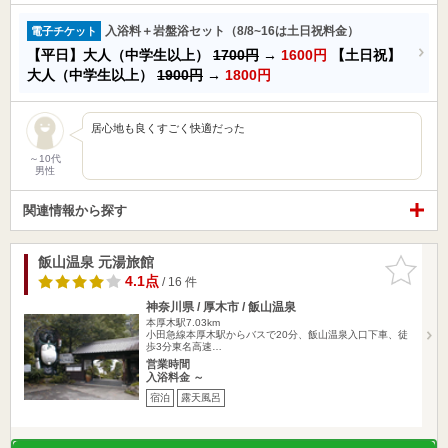
入浴料＋岩盤浴セット（8/8~16は土日祝料金）
電子チケット
【平日】大人（中学生以上）
1700円
→
1600円
【土日祝】
大人（中学生以上）
1900円
→
1800円
居心地も良くすごく快適だった
～10代
男性
関連情報から探す
飯山温泉 元湯旅館
お気に入
りに追加
4.1点
/ 16 件
神奈川県 / 厚木市 / 飯山温泉
本厚木駅7.03km
小田急線本厚木駅からバスで20分、飯山温泉入口下車、徒
歩3分東名高速…
営業時間
入浴料金 ～
宿泊
露天風呂