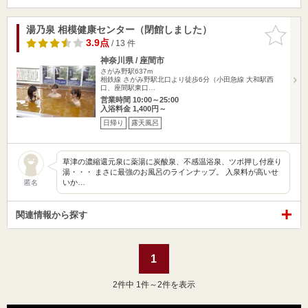
湯乃泉 相模健康センター（閉館しました）
お気に入
りに追加
3.9点
/ 13 件
神奈川県 / 座間市
さがみ野駅637m
相鉄線 さがみ野駅北口より徒歩6分（小田急線 大和駅西
口、座間駅東口…
営業時間 10:00～25:00
入浴料金 1,400円～
日帰り
露天風呂
草津の濃縮還元泉に薬湯に炭酸泉、不感温浴泉、ツボ押し付座り
湯・・・ まさに最強のお風呂のラインナップ。 入泉料が高いせ
いか…
匿名
関連情報から探す
1
2
件中 1件～2件を表示