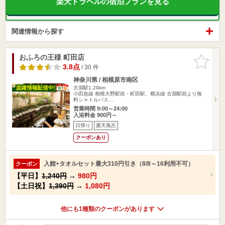
楽天トラベルの宿泊プランを見る
関連情報から探す
おふろの王様 町田店
お気に入
りに追加
3.8点
/ 30 件
神奈川県 / 相模原市南区
古淵駅1.29km
小田急線 相模大野駅前・町田駅、横浜線 古淵駅前より無
料シャトルバス…
営業時間 9:00～24:00
入浴料金 900円～
日帰り
露天風呂
クーポンあり
入館+タオルセット最大310円引き（8/8～16利用不可）
クーポン
【平日】
1,240円
→
980円
【土日祝】
1,390円
→
1,080円
他にも1種類のクーポンがあります