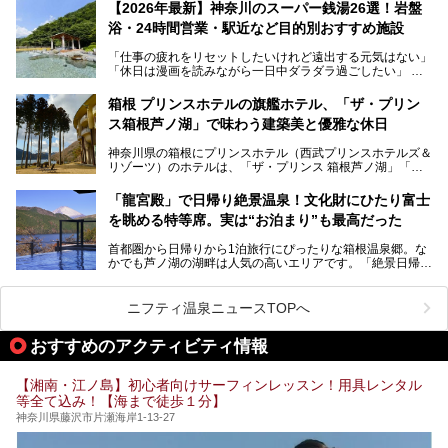
的な“没入感（イマーシブ）”を体験できます。
【2026年最新】神奈川のスーパー銭湯26選！岩盤
浴・24時間営業・駅近など目的別おすすめ施設
「仕事の疲れをリセットしたいけれど遠出する元気はない」
今回は、そんな大注目の施設に一足先にお邪魔し、その全貌
「休日は漫画を読みながら一日中ダラダラ過ごしたい」
を見学させていただきました！
「子ども連れでも気兼ねなく、家事を忘れてリフレッシュし
たい」
サウナ室の中に咲き誇る桜、魚たちが泳ぐ水風呂、そしてバ
箱根 プリンスホテルの旗艦ホテル、「ザ・プリン
リのビーチを思わせる休憩スペース…。驚きの連続だった館
ス箱根芦ノ湖」で味わう建築美と優雅な休日
そんな「癒やされたい」という願いを叶えてくれるのが、神
内の様子をレポートします！
奈川県のスーパー銭湯。
神奈川県の箱根にプリンスホテル（西武プリンスホテルズ＆
神奈川県には、サウナや岩盤浴、一日中遊べるエンタメ施設
リゾーツ）のホテルは、「ザ・プリンス 箱根芦ノ湖」「芦
など、“非日常”を味わえるスーパー銭湯が数多く揃っていま
ノ湖畔 蛸川温泉 龍宮殿」「箱根湯の花プリンスホテル」
す。しかし、選択肢が多いからこそ「どの施設か迷ってしま
「箱根仙石原プリンスホテル」と4軒あり、今回ご紹介する
う」という人も多いはず。
「龍宮殿」で日帰り絶景温泉！文化財にひたり富士
「ザ・プリンス 箱根芦ノ湖」は、その中でもフラッグシッ
を眺める特等席。実は“お泊まり”も最高だった
プ（旗艦）に位置づけられる特別なホテルです。
そこで今回は、神奈川県内の人気施設26選を「安さ」「岩
盤浴・漫画の充実度」「景色の良さ」「高級感」「深夜営
首都圏から日帰りから1泊旅行にぴったりな箱根温泉郷。な
昭和の日本を代表する建築家の一人、村野藤吾が芦ノ湖の畔
業」「駅近」など、目的別に厳選して紹介します。
かでも芦ノ湖の湖畔は人気の高いエリアです。「絶景日帰り
に建てた桃源郷のようなホテルがここ。自家源泉の温泉や、
今の気分にぴったりの施設を見つけて、最高のリフレッシュ
温泉 龍宮殿本館」は、露天風呂から芦ノ湖と富士山の両方
こだわりぬいた食もあわせて、このホテルの魅力をレポート
時間を過ごす参考にしていただけますと幸いです。
が楽しめるまさに眺望自慢の日帰り温泉。
します。
ニフティ温泉ニュースTOPへ
そしてここは全24室の「箱根 芦ノ湖畔蛸川温泉 龍宮殿」と
───
して宿泊もできます。宿泊者は「龍宮殿本館」の営業時間に
提供元：株式会社西武・プリンスホテルズワールドワイド
おすすめのアクティビティ情報
加えて、朝6時からの宿泊者専用時間帯にも「龍宮殿本館」
【PR】
のお風呂が利用できます。
この記事はザ・プリンス 箱根芦ノ湖のPR記事です。
【湘南・江ノ島】初心者向けサーフィンレッスン！用具レンタル
今回は日帰り温泉としての「絶景日帰り温泉 龍宮殿本館
等全て込み！【海まで徒歩１分】
（以下、龍宮殿本館）」と、旅館としての「箱根 芦ノ湖畔
蛸川温泉 龍宮殿（以下、龍宮殿）」の両方の魅力をたっぷ
神奈川県藤沢市片瀬海岸1-13-27
りお伝えします！
ここは箱根神社、九頭龍神社、白龍神社、箱根元宮と箱根の