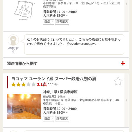
小田急線「喜多見」駅下車、北口徒歩10分（狛江市立三島
保育園前）
営業時間 17:00～24:00
入浴料金 550円～
日帰り
露天風呂
近くのお風呂には行ってましたが、こちらの銭湯にも駐車場あっ
たので初めて行きました。 @oyudokoronogawa…
40代 女
性
関連情報から探す
ヨコヤマ ユーランド緑 スーパー銭湯八朔の湯
お気に入
りに追加
3.1点
/ 44 件
神奈川県 / 横浜市緑区
藤が丘駅1.14km
東急田園都市線 青葉台駅、東急田園都市線 藤が丘駅、JR
横浜線 十日…
営業時間 10:00～24:00
入浴料金 880円～
日帰り
露天風呂