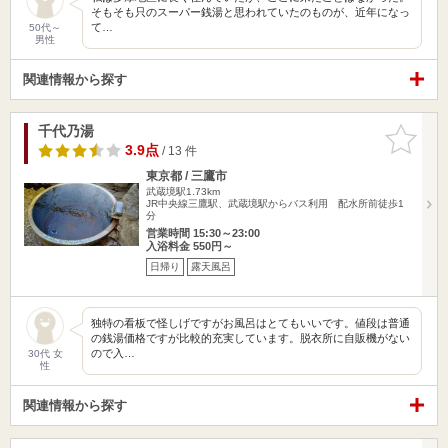
そもそも只のスーパー銭湯と思われていたのものが、近年になっ
て…
50代～
男性
関連情報から探す
千代乃湯
お気に入
りに追加
3.9点
/ 13 件
東京都 / 三鷹市
武蔵境駅1.73km
JR中央線三鷹駅、武蔵境駅からバス利用 配水所前徒歩1
分
営業時間 15:30～23:00
入浴料金 550円～
日帰り
露天風呂
独特の看板で怪しげですがお風呂はとてもいいです。値段は普通
の銭湯価格ですが比較的充実しています。脱衣所に自販機がない
ので入…
30代 女
性
関連情報から探す