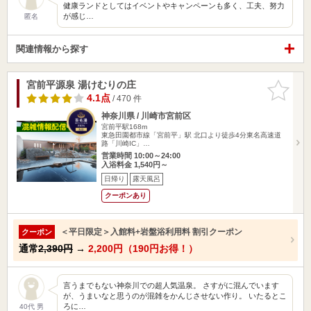
健康ランドとしてはイベントやキャンペーンも多く、工夫、努力
が感じ…
匿名
関連情報から探す
宮前平源泉 湯けむりの庄
お気に入
りに追加
4.1点
/ 470 件
神奈川県 / 川崎市宮前区
宮前平駅168m
東急田園都市線「宮前平」駅 北口より徒歩4分東名高速道
路「川崎IC」…
営業時間 10:00～24:00
入浴料金 1,540円～
日帰り
露天風呂
クーポンあり
＜平日限定＞入館料+岩盤浴利用料 割引クーポン
クーポン
通常
2,390円
→
2,200円（190円お得！）
言うまでもない神奈川での超人気温泉。 さすがに混んでいます
が、うまいなと思うのが混雑をかんじさせない作り。 いたるとこ
ろに…
40代 男