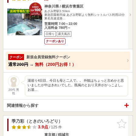
神奈川県 / 横浜市青葉区
あざみ野駅2.50km
東急田園都市線 あざみ野駅より無料シャトルバス利用10分
東名高速道路…
営業時間 7:00～22:00
入浴料金 780円～
日帰り
露天風呂
クーポンあり
新規会員登録無料クーポン
クーポン
通常
200円
→
無料（200円お得！）
湯巡り4日目、今日も母と二人で。。 外観はちょっと古めかと思
いましたが中はきれいでした。既掲のとおり天井がかっこよし。
お湯…
20代 男
性
関連情報から探す
季乃彩（ときのいろどり）
お気に入
りに追加
3.9点
/ 125 件
東京都 / 稲城市