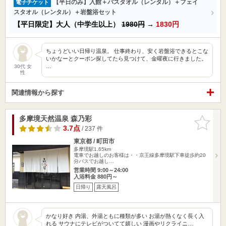
【平日のみ】入館＋バスタオル（レンタル）＋フェイ
電子チケット
スタオル（レンタル）＋岩盤浴セット
【平日限定】大人（中学生以上）
1980円
→
1830円
ちょうどいい日帰り温泉。 仕事終わり、安く岩盤浴できるとこな
いかなーとクーポン探してたら見つけて、金曜夜に行きました。
…
30代 女
性
関連情報から探す
多摩境天然温泉 森乃彩
お気に入
りに追加
3.7点
/ 237 件
東京都 / 町田市
多摩境駅1.65km
電車でお越しのお客様は・・京王線多摩境駅下車徒歩約20
分バスでお越し…
営業時間 9:00～24:00
入浴料金 880円～
日帰り
露天風呂
かなり好き 内湯、外湯ともに種類が多い お湯が熱くなく長く入
れる サウナにテレビがついてて嬉しい 漫画やリクライニ…