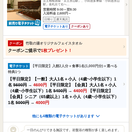
京王相模原線「京王永山駅」、小田急多摩線「小田急永山
駅」改札出て右へ…
営業時間 9:00～翌8:30
入浴料金 2,600円～
日帰り
露天風呂
電子チケットあり
クーポンあり
竹取の湯オリジナルフェイスタオル
クーポン
クーポンご提示で
1枚プレゼント！
【平日限定】入館2人分＋食事1名(1,000円分)＋選べる
電子チケット
特典1つ
【平日限定】【一般】大人1名＋小人（4歳~小学生以下）1
名
5600円
→
4600円
【平日限定】【会員】大人1名＋小人
（4歳~小学生以下）1名
5400円
→
4400円
【平日限定】
【会員】シニア（65歳以上）1名＋小人（4歳~小学生以下）
1名
5000円
→
4000円
他にも4種類の電子チケットがあります
一日のんびりできる施設です。岩盤浴の種類が多く楽しめます。