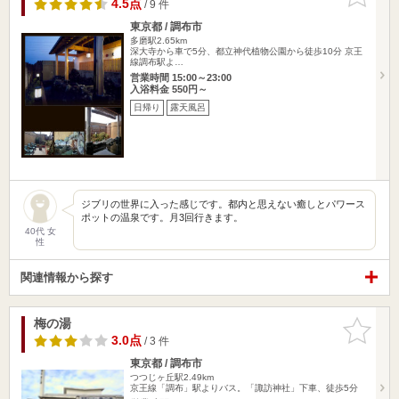
りに追加
4.5点
/ 9 件
東京都 / 調布市
多磨駅2.65km
深大寺から車で5分、都立神代植物公園から徒歩10分 京王
線調布駅よ…
営業時間 15:00～23:00
入浴料金 550円～
日帰り
露天風呂
ジブリの世界に入った感じです。都内と思えない癒しとパワース
ポットの温泉です。月3回行きます。
40代 女
性
関連情報から探す
梅の湯
お気に入
りに追加
3.0点
/ 3 件
東京都 / 調布市
つつじヶ丘駅2.49km
京王線「調布」駅よりバス。「諏訪神社」下車、徒歩5分