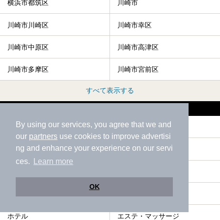
横浜市都筑区
川崎市
川崎市川崎区
川崎市幸区
川崎市中原区
川崎市高津区
川崎市多摩区
川崎市宮前区
すべて表示する
川崎市麻生区の人気テーマから探す
By using our services, you agree that we and
駅近（徒歩10分以内）
サウナ
our
partners
use cookies to improve advertisi
ng and enhance your experience on our servi
格安（1,000円以下）
ひとり旅・一人旅
ces.
Learn more
水風呂
宿泊
OK
露天風呂
お食事・食事処
ホテル
エステ・マッサージ