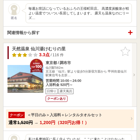
毎週お世話になっているおふろの王様町田店。 高濃度炭酸泉が程
よい温度でついつい長居してしまいます。 露天も温泉なのにリー
ズ…
匿名
関連情報から探す
天然温泉 仙川湯けむりの里
お気に入
りに追加
3.3点
/ 116 件
東京都 / 調布市
仙川駅582m
京王線「仙川」駅より徒歩5分新宿方面から 甲州街道仙川
駅東信号を左折…
営業時間 10:00～24:00
入浴料金 920円～
日帰り
露天風呂
クーポンあり
＜平日のみ＞入浴料＋レンタルタオルセット
クーポン
通常
1,520円
→
1,200円（320円お得！）
私は多摩地区に長く住んでいたが、ここに来たことはなかった。