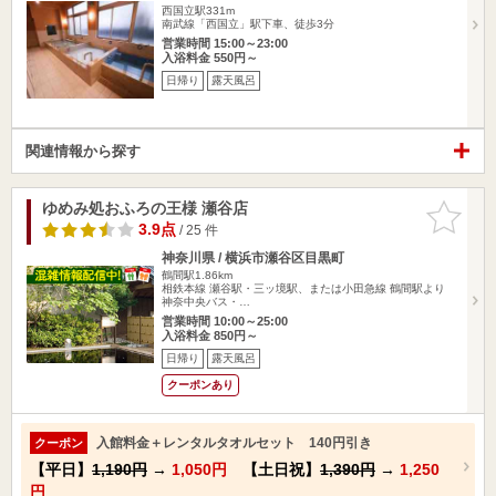
西国立駅331m
南武線「西国立」駅下車、徒歩3分
営業時間 15:00～23:00
入浴料金 550円～
日帰り
露天風呂
関連情報から探す
ゆめみ処おふろの王様 瀬谷店
お気に入
りに追加
3.9点
/ 25 件
神奈川県 / 横浜市瀬谷区目黒町
鶴間駅1.86km
相鉄本線 瀬谷駅・三ッ境駅、または小田急線 鶴間駅より
神奈中央バス・…
営業時間 10:00～25:00
入浴料金 850円～
日帰り
露天風呂
クーポンあり
入館料金＋レンタルタオルセット 140円引き
クーポン
【平日】
1,190円
→
1,050円
【土日祝】
1,390円
→
1,250
円