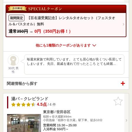
【百名湯受賞記念】レンタルタオルセット（フェスタオ
期間限定
ル＆バスタオル）無料
通常
350円
→
0円（350円お得！）
他にも1種類のクーポンがあります
毎週末家族で利用しています。 とても居心地が良くつい長居して
しまいます。 先日、親戚を連れて行ったところ とても綺麗…
30代 男
性
関連情報から探す
湯パ－クレビランド
お気に入
りに追加
4.5点
/ 4 件
東京都 / 世田谷区
祖師ヶ谷大蔵駅494m
小田急線「祖師ケ谷大蔵」駅下車、徒歩10分
営業時間 15:30～25:00
入浴料金 550円～