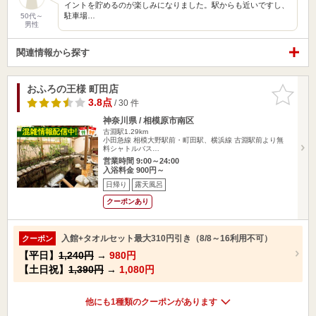
イントを貯めるのが楽しみになりました。駅からも近いですし、
駐車場…
50代～
男性
関連情報から探す
おふろの王様 町田店
お気に入
りに追加
3.8点
/ 30 件
神奈川県 / 相模原市南区
古淵駅1.29km
小田急線 相模大野駅前・町田駅、横浜線 古淵駅前より無
料シャトルバス…
営業時間 9:00～24:00
入浴料金 900円～
日帰り
露天風呂
クーポンあり
入館+タオルセット最大310円引き（8/8～16利用不可）
クーポン
【平日】
1,240円
→
980円
【土日祝】
1,390円
→
1,080円
他にも1種類のクーポンがあります