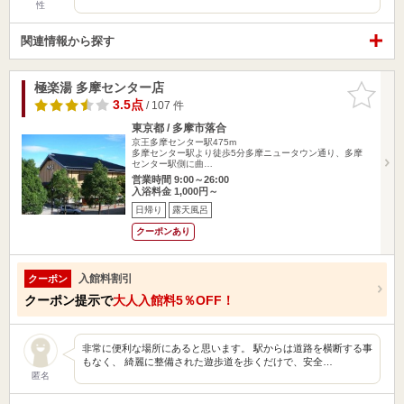
性
関連情報から探す
極楽湯 多摩センター店
お気に入
りに追加
3.5点
/ 107 件
東京都 / 多摩市落合
京王多摩センター駅475m
多摩センター駅より徒歩5分多摩ニュータウン通り、多摩
センター駅側に曲…
営業時間 9:00～26:00
入浴料金 1,000円～
日帰り
露天風呂
クーポンあり
入館料割引
クーポン
クーポン提示で
大人入館料5％OFF！
非常に便利な場所にあると思います。 駅からは道路を横断する事
もなく、 綺麗に整備された遊歩道を歩くだけで、安全…
匿名