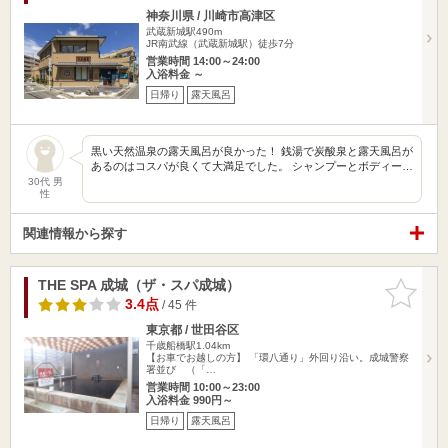
神奈川県 / 川崎市高津区
武蔵新城駅490m
JR南武線（武蔵新城駅）徒歩7分
営業時間 14:00～24:00
入浴料金 ～
日帰り
露天風呂
黒い天然温泉の露天風呂が良かった！ 銭湯で炭酸泉と露天風呂が
あるのはコスパが良くて大満足でした。 シャンプーとボディー…
30代 男
性
関連情報から探す
THE SPA 成城（ザ・スパ成城）
お気に入
りに追加
3.4点
/ 45 件
東京都 / 世田谷区
千歳船橋駅1.04km
【お車でお越しの方】 「環八通り」外回り沿い。成城警察
署並び （「…
営業時間 10:00～23:00
入浴料金 990円～
日帰り
露天風呂