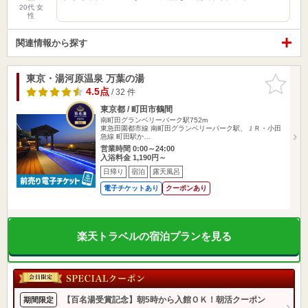
20代 女
性
関連情報から探す
東京・湯河原温泉 万葉の湯
お気に入
りに追加
4.5点
/ 32 件
東京都 / 町田市鶴間
南町田グランベリーパーク駅752m
東急田園都市線 南町田グランベリーパーク駅、ＪＲ・小田
急線 町田駅か…
営業時間 0:00～24:00
入浴料金 1,190円～
日帰り
宿泊
露天風呂
電子チケットあり
クーポンあり
楽天トラベルの宿泊プランを見る
【百名湯受賞記念】朝5時から入館ＯＫ！朝活クーポン
期間限定