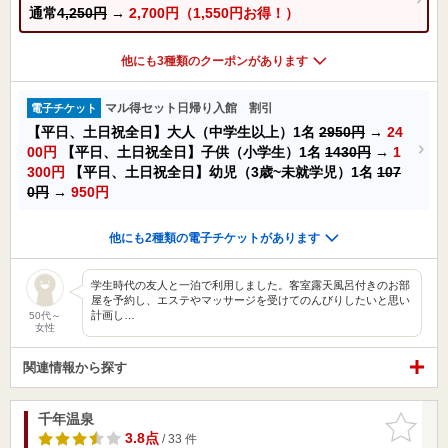
通常
4,250円
→
2,700円（1,550円お得！）
他にも3種類のクーポンがあります
マル得セット日帰り入館 割引
電子チケット
【平日、土日祝全日】大人（中学生以上）1名
2950円
→
24
00円
【平日、土日祝全日】子供（小学生）1名
1430円
→
1
300円
【平日、土日祝全日】幼児（3歳~未就学児）1名
107
0円
→
950円
他にも2種類の電子チケットがあります
学生時代の友人と一泊で利用しました。客室露天風呂付きのお部
屋を予約し、エステやマッサージを受けてのんびりしたいと思い
計画し…
50代～
女性
関連情報から探す
千年温泉
お気に入
りに追加
3.8点
/ 33 件