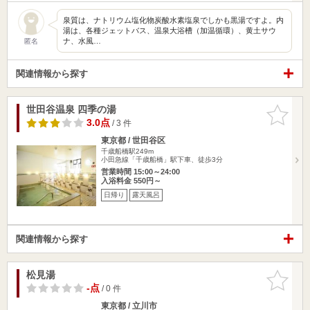
泉質は、ナトリウム塩化物炭酸水素塩泉でしかも黒湯ですよ。内
湯は、各種ジェットバス、温泉大浴槽（加温循環）、黄土サウ
ナ、水風…
匿名
関連情報から探す
世田谷温泉 四季の湯
お気に入
りに追加
3.0点
/ 3 件
東京都 / 世田谷区
千歳船橋駅249m
小田急線「千歳船橋」駅下車、徒歩3分
営業時間 15:00～24:00
入浴料金 550円～
日帰り
露天風呂
関連情報から探す
松見湯
お気に入
りに追加
-点
/ 0 件
東京都 / 立川市