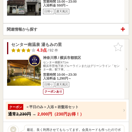
営業時間 15:00～23:00
入浴料金 550円～
日帰り
露天風呂
関連情報から探す
センター南温泉 湯もみの里
お気に入
りに追加
4.3点
/ 92 件
神奈川県 / 横浜市都筑区
センター南駅471m
横浜市営地下鉄ブルーラインまたはグリーンライン「セン
ター南」駅下車。…
営業時間 10:00～23:30
入浴料金 1,290円～
日帰り
露天風呂
クーポンあり
＜平日のみ＞入浴＋岩盤浴セット
クーポン
通常
2,230円
→
2,000円（230円お得！）
最近、良く利用させてもらってます。会員カードも作ったのでポ