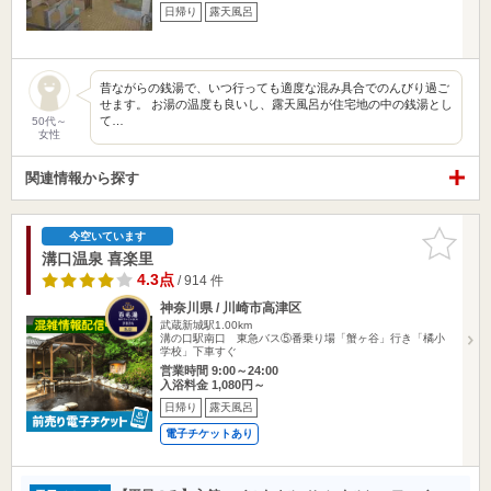
日帰り
露天風呂
昔ながらの銭湯で、いつ行っても適度な混み具合でのんびり過ご
せます。 お湯の温度も良いし、露天風呂が住宅地の中の銭湯とし
て…
50代～
女性
関連情報から探す
お気に入
今空いています
りに追加
溝口温泉 喜楽里
4.3点
/ 914 件
神奈川県 / 川崎市高津区
武蔵新城駅1.00km
溝の口駅南口 東急バス⑤番乗り場「蟹ヶ谷」行き「橘小
学校」下車すぐ
営業時間 9:00～24:00
入浴料金 1,080円～
日帰り
露天風呂
電子チケットあり