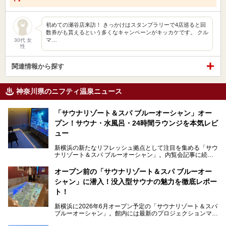
初めての瀬谷店来訪！ きっかけはスタンプラリーで4店巡ると回
数券がも貰えるという多くなキャンペーンがキッカケです。 クル
マ…
30代 女
性
関連情報から探す
神奈川県のニフティ温泉ニュース
「サウナリゾート＆スパ ブルーオーシャン」オー
プン！サウナ・水風呂・24時間ラウンジを本気レビ
ュー
新横浜の新たなリフレッシュ拠点として注目を集める「サウ
ナリゾート＆スパ ブルーオーシャン」。内覧会記事に続
き、今回は実際に体験してみたリアルな様子をレポートしま
す。サウナや水風呂の気持ちよさはもちろん、リラックスス
オープン前の「サウナリゾート＆スパ ブルーオー
ペースの過ごしやすさまで徹底チェック。新横浜エリアで日
シャン」に潜入！没入型サウナの魅力を徹底レポー
常の疲れをリセットしたい人、ライブやスポーツ観戦遠征組
は必見です。
ト！
新横浜に2026年6月オープン予定の「サウナリゾート＆スパ
ブルーオーシャン」。館内には最新のプロジェクションマッ
ピングが多用され、まるで世界を旅しているかのような圧倒