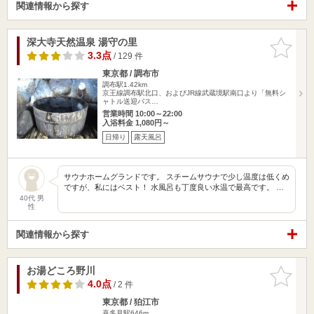
関連情報から探す
深大寺天然温泉 湯守の里
お気に入
りに追加
3.3点
/ 129 件
東京都 / 調布市
調布駅1.42km
京王線調布駅北口、およびJR線武蔵境駅南口より「無料シ
ャトル送迎バス…
営業時間 10:00～22:00
入浴料金 1,080円～
日帰り
露天風呂
サウナホームグランドです。 スチームサウナで少し温度は低くめ
ですが、私にはベスト！ 水風呂も丁度良い水温で最高です。 …
40代 男
性
関連情報から探す
お湯どころ野川
お気に入
りに追加
4.0点
/ 2 件
東京都 / 狛江市
喜多見駅646m