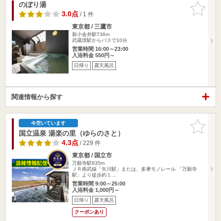
のぼり湯
お気に入
りに追加
3.0点
/ 1 件
東京都 / 三鷹市
新小金井駅736m
武蔵境駅からバスで10分
営業時間 16:00～23:00
入浴料金 550円～
日帰り
露天風呂
関連情報から探す
お気に入
今空いています
りに追加
国立温泉 湯楽の里（ゆらのさと）
4.3点
/ 229 件
東京都 / 国立市
万願寺駅835m
ＪＲ南武線「矢川駅」または、多摩モノレール 「万願寺
駅」より徒歩約１…
営業時間 9:00～25:00
入浴料金 1,000円～
日帰り
露天風呂
クーポンあり