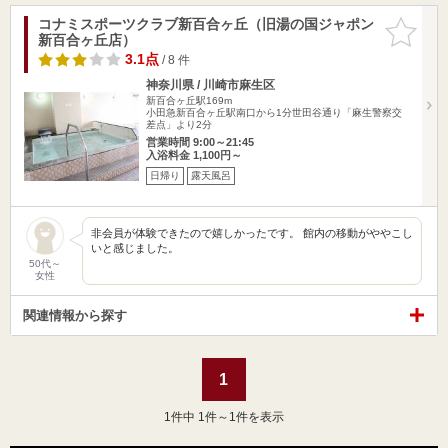
コナミスポーツクラブ新百合ヶ丘（旧湯の国ジャポン
お気に入
新百合ヶ丘店）
りに追加
3.1点
/ 8 件
神奈川県 / 川崎市麻生区
新百合ヶ丘駅169m
小田急新百合ヶ丘駅南口から1分世田谷通り「麻生警察交
差点」より2分
営業時間 9:00～21:45
入浴料金 1,100円～
日帰り
露天風呂
非会員が体験できたので嬉しかったです。 館内の移動がややこし
いと感じました。
50代～
女性
関連情報から探す
1
1
件中 1件～1件を表示