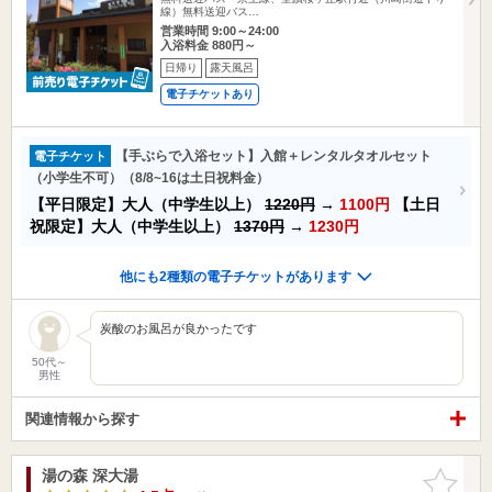
線）無料送迎バス…
営業時間 9:00～24:00
入浴料金 880円～
日帰り
露天風呂
電子チケットあり
【手ぶらで入浴セット】入館＋レンタルタオルセット
電子チケット
（小学生不可）（8/8~16は土日祝料金）
【平日限定】大人（中学生以上）
1220円
→
1100円
【土日
祝限定】大人（中学生以上）
1370円
→
1230円
他にも2種類の電子チケットがあります
炭酸のお風呂が良かったです
50代～
男性
関連情報から探す
湯の森 深大湯
お気に入