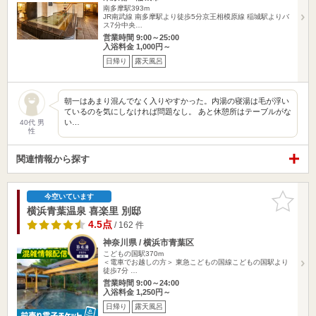
南多摩駅393m
JR南武線 南多摩駅より徒歩5分京王相模原線 稲城駅よりバ
ス7分中央…
営業時間 9:00～25:00
入浴料金 1,000円～
日帰り
露天風呂
朝一はあまり混んでなく入りやすかった。内湯の寝湯は毛が浮い
ているのを気にしなければ問題なし。 あと休憩所はテーブルがな
い…
40代 男
性
関連情報から探す
お気に入
今空いています
りに追加
横浜青葉温泉 喜楽里 別邸
4.5点
/ 162 件
神奈川県 / 横浜市青葉区
こどもの国駅370m
＜電車でお越しの方＞ 東急こどもの国線こどもの国駅より
徒歩7分 …
営業時間 9:00～24:00
入浴料金 1,250円～
日帰り
露天風呂