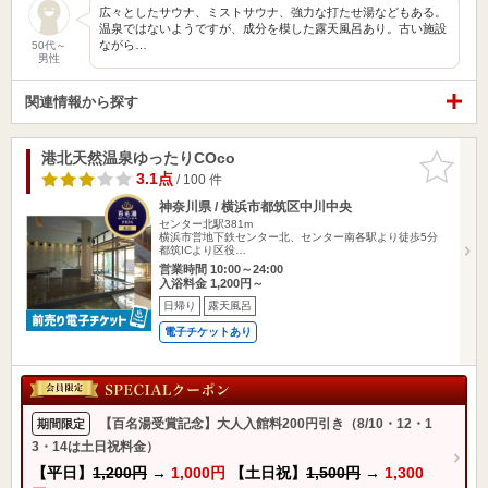
広々としたサウナ、ミストサウナ、強力な打たせ湯などもある。
温泉ではないようですが、成分を模した露天風呂あり。古い施設
ながら…
50代～
男性
関連情報から探す
港北天然温泉ゆったりCOco
お気に入
りに追加
3.1点
/ 100 件
神奈川県 / 横浜市都筑区中川中央
センター北駅381m
横浜市営地下鉄センター北、センター南各駅より徒歩5分
都筑ICより区役…
営業時間 10:00～24:00
入浴料金 1,200円～
日帰り
露天風呂
電子チケットあり
【百名湯受賞記念】大人入館料200円引き（8/10・12・1
期間限定
3・14は土日祝料金）
【平日】
1,200円
→
1,000円
【土日祝】
1,500円
→
1,300