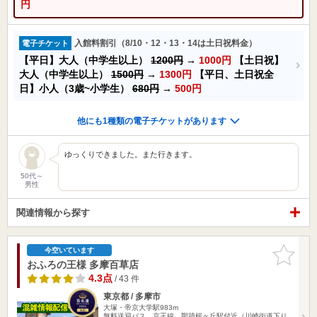
円
入館料割引（8/10・12・13・14は土日祝料金）
電子チケット
【平日】大人（中学生以上）
1200円
→
1000円
【土日祝】
大人（中学生以上）
1500円
→
1300円
【平日、土日祝全
日】小人（3歳~小学生）
680円
→
500円
他にも1種類の電子チケットがあります
ゆっくりできました。また行きます。
50代～
男性
関連情報から探す
お気に入
今空いています
りに追加
おふろの王様 多摩百草店
4.3点
/ 43 件
東京都 / 多摩市
大塚・帝京大学駅983m
無料送迎バス 京王線、聖蹟桜ヶ丘駅付近（川崎街道下り