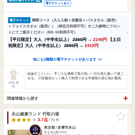
電子チケットあり
満喫コース（大人入館＋岩盤浴＋バスタオル（販売）
電子チケット
＋フェイスタオル（販売））（特定日利用不可）※ご入館時にフロン
トにてご提示ください（8/8~16利用不可）
【平日限定】大人（中学生以上）
2350円
→
2140円
【土日
祝限定】大人（中学生以上）
2650円
→
2410円
他にも2種類の電子チケットがあります
結論すごくいい。手ごろな価格で質の高い一日を落ち着いて過ご
せる。 ①岩盤浴セット購入で利用できる半個室の居心地が最高…
30代 男
性
関連情報から探す
永山健康ランド 竹取の湯
お気に入
りに追加
3.7点
/ 70 件
東京都 / 多摩市永山
京王永山駅143m