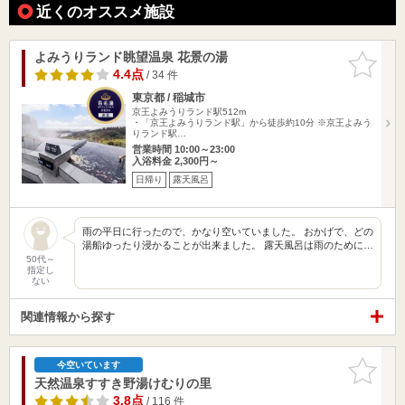
近くのオススメ施設
よみうりランド眺望温泉 花景の湯
お気に入
りに追加
4.4点
/ 34 件
東京都 / 稲城市
京王よみうりランド駅512m
・「京王よみうりランド駅」から徒歩約10分 ※京王よみう
りランド駅…
営業時間 10:00～23:00
入浴料金 2,300円～
日帰り
露天風呂
雨の平日に行ったので、かなり空いていました。 おかげで、どの
湯船ゆったり浸かることが出来ました。 露天風呂は雨のために…
50代～
指定し
ない
関連情報から探す
お気に入
今空いています
りに追加
天然温泉すすき野湯けむりの里
3.8点
/ 116 件