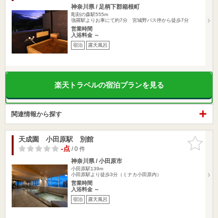
神奈川県 / 足柄下郡箱根町
彫刻の森駅555m
強羅駅よりお車にて約7分 宮城野バス停から徒歩7分
営業時間
入浴料金 ～
宿泊
露天風呂
楽天トラベルの宿泊プランを見る
関連情報から探す
天成園 小田原駅 別館
お気に入
りに追加
-点
/ 0 件
神奈川県 / 小田原市
小田原駅139m
小田原駅より徒歩3分（ミナカ小田原内）
営業時間
入浴料金 ～
宿泊
露天風呂