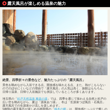
露天風呂が楽しめる温泉の魅力
絶景、四季折々の景色など、魅力たっぷりの「露天風呂」
景色を眺めながら入浴できる点、開放感を味わえる点、また、熱がこもらない
のでのぼせにくいなどの理由で「露天風呂」の人気は高く、旅館はもちろん、
日帰り温泉、日帰り入浴施設でも併設しているところが多くあります。
埼玉県の「
杉戸天然温泉 雅楽の湯
」では、四季を通じて味わえる自然と杉戸の
広い空を眺めながら、夏は「源泉あつ湯」、冬は「生源泉つぼ風呂・石風呂」
露天風呂での生源泉かけ流しを楽しめます。
5種類の露天風呂が楽しめる静岡県の「
柚木の郷
」は、開放感たっぷりで癒しの