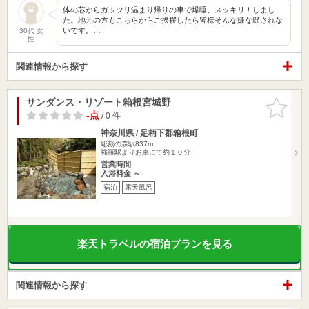
体の芯からガッツリ温まり帰りの車で爆睡、スッキリ！しまし
た。地元の方もこちらからご挨拶したら皆様そんな嫌な顔されな
いです。…
30代 女
性
関連情報から探す
サンダンス・リゾート箱根宮城野
お気に入
りに追加
-点
/ 0 件
神奈川県 / 足柄下郡箱根町
彫刻の森駅837m
強羅駅よりお車にて約１０分
営業時間
入浴料金 ～
宿泊
露天風呂
楽天トラベルの宿泊プランを見る
関連情報から探す