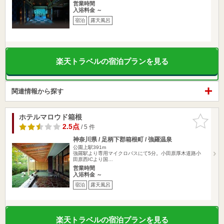
営業時間
入浴料金 ～
宿泊
露天風呂
楽天トラベルの宿泊プランを見る
関連情報から探す
ホテルマロウド箱根
お気に入
りに追加
2.5点
/ 5 件
神奈川県 / 足柄下郡箱根町 / 強羅温泉
公園上駅391m
強羅駅より専用マイクロバスにて5分。小田原厚木道路小
田原西ICより国…
営業時間
入浴料金 ～
宿泊
露天風呂
楽天トラベルの宿泊プランを見る