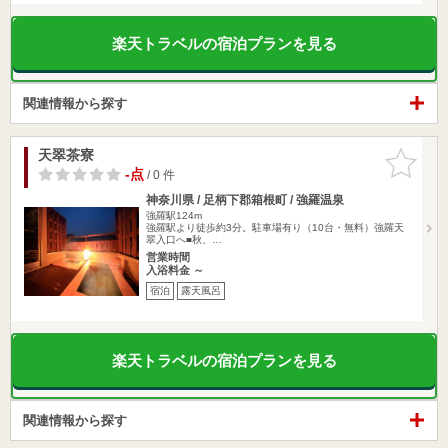
楽天トラベルの宿泊プランを見る
関連情報から探す
天翠茶寮
お気に入
りに追加
-点
/ 0 件
神奈川県 / 足柄下郡箱根町 / 強羅温泉
強羅駅124m
強羅駅より徒歩約3分。駐車場有り（10台・無料）強羅天
翠入口へ■秋、…
営業時間
入浴料金 ～
宿泊
露天風呂
楽天トラベルの宿泊プランを見る
関連情報から探す