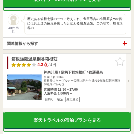
歴史ある箱根七湯の一つに数えられ、豊臣秀吉の小田原攻めの際
には兵士達の疲れを癒したと伝わる底倉温泉。この地で、蛇骨渓
谷の…
40代 男
性
関連情報から探す
箱根強羅温泉桐谷箱根荘
お気に入
りに追加
4.3点
/ 4 件
神奈川県 / 足柄下郡箱根町 / 強羅温泉
公園上駅303m
箱根登山ケーブルカー公園上駅から徒歩5分東名高速道路
御殿場ICから国…
営業時間 12:30～17:00
入浴料金 1,800円～
日帰り
宿泊
露天風呂
楽天トラベルの宿泊プランを見る