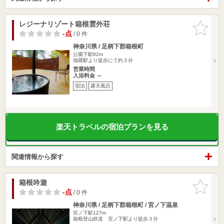
レジーナリゾート箱根雲外荘
お気に入
りに追加
-点
/ 0 件
神奈川県 / 足柄下郡箱根町
公園下駅82m
強羅駅より徒歩にて約３分
営業時間
入浴料金 ～
宿泊
露天風呂
楽天トラベルの宿泊プランを見る
関連情報から探す
箱根吟遊
お気に入
りに追加
-点
/ 0 件
神奈川県 / 足柄下郡箱根町 / 宮ノ下温泉
宮ノ下駅127m
箱根登山鉄道 宮ノ下駅より徒歩３分