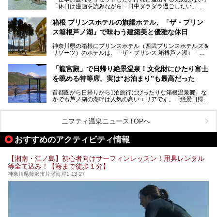
今回は、そんな大注目の施設に一足先にお邪魔し、その全貌
「休日は漫画を読みながら一日中ダラダラ過ごしたい」
を見学させていただきました！
「子ども連れでも気兼ねなく、家事を忘れてリフレッシュし
たい」
サウナ室の中に咲き誇る桜、魚たちが泳ぐ水風呂、そしてバ
箱根 プリンスホテルの旗艦ホテル、「ザ・プリン
リのビーチを思わせる休憩スペース…。驚きの連続だった館
ス箱根芦ノ湖」で味わう建築美と優雅な休日
そんな「癒やされたい」という願いを叶えてくれるのが、神
内の様子をレポートします！
奈川県のスーパー銭湯。
神奈川県の箱根にプリンスホテル（西武プリンスホテルズ＆
神奈川県には、サウナや岩盤浴、一日中遊べるエンタメ施設
リゾーツ）のホテルは、「ザ・プリンス 箱根芦ノ湖」「芦
など、“非日常”を味わえるスーパー銭湯が数多く揃っていま
ノ湖畔 蛸川温泉 龍宮殿」「箱根湯の花プリンスホテル」
す。しかし、選択肢が多いからこそ「どの施設か迷ってしま
「箱根仙石原プリンスホテル」と4軒あり、今回ご紹介する
う」という人も多いはず。
「龍宮殿」で日帰り絶景温泉！文化財にひたり富士
「ザ・プリンス 箱根芦ノ湖」は、その中でもフラッグシッ
を眺める特等席。実は“お泊まり”も最高だった
プ（旗艦）に位置づけられる特別なホテルです。
そこで今回は、神奈川県内の人気施設26選を「安さ」「岩
盤浴・漫画の充実度」「景色の良さ」「高級感」「深夜営
首都圏から日帰りから1泊旅行にぴったりな箱根温泉郷。な
昭和の日本を代表する建築家の一人、村野藤吾が芦ノ湖の畔
業」「駅近」など、目的別に厳選して紹介します。
かでも芦ノ湖の湖畔は人気の高いエリアです。「絶景日帰り
に建てた桃源郷のようなホテルがここ。自家源泉の温泉や、
今の気分にぴったりの施設を見つけて、最高のリフレッシュ
温泉 龍宮殿本館」は、露天風呂から芦ノ湖と富士山の両方
こだわりぬいた食もあわせて、このホテルの魅力をレポート
時間を過ごす参考にしていただけますと幸いです。
が楽しめるまさに眺望自慢の日帰り温泉。
します。
ニフティ温泉ニュースTOPへ
そしてここは全24室の「箱根 芦ノ湖畔蛸川温泉 龍宮殿」と
───
して宿泊もできます。宿泊者は「龍宮殿本館」の営業時間に
提供元：株式会社西武・プリンスホテルズワールドワイド
おすすめのアクティビティ情報
加えて、朝6時からの宿泊者専用時間帯にも「龍宮殿本館」
【PR】
のお風呂が利用できます。
この記事はザ・プリンス 箱根芦ノ湖のPR記事です。
【湘南・江ノ島】初心者向けサーフィンレッスン！用具レンタル
今回は日帰り温泉としての「絶景日帰り温泉 龍宮殿本館
等全て込み！【海まで徒歩１分】
（以下、龍宮殿本館）」と、旅館としての「箱根 芦ノ湖畔
蛸川温泉 龍宮殿（以下、龍宮殿）」の両方の魅力をたっぷ
神奈川県藤沢市片瀬海岸1-13-27
りお伝えします！
ここは箱根神社、九頭龍神社、白龍神社、箱根元宮と箱根の
4つの神社に囲まれたパワースポットです。
───
提供元：株式会社西武・プリンスホテルズワールドワイド