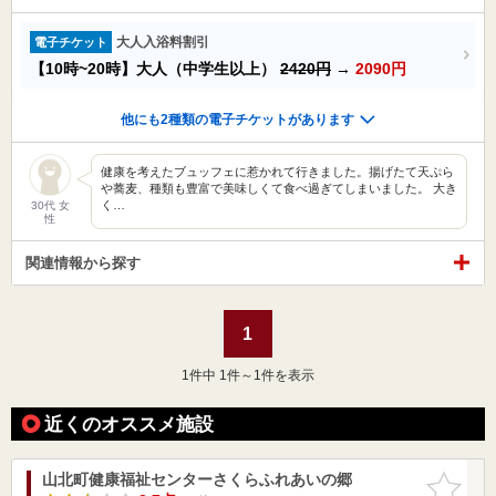
大人入浴料割引
電子チケット
【10時~20時】大人（中学生以上）
2420円
→
2090円
他にも2種類の電子チケットがあります
健康を考えたブュッフェに惹かれて行きました。揚げたて天ぷら
や蕎麦、種類も豊富で美味しくて食べ過ぎてしまいました。 大き
く…
30代 女
性
関連情報から探す
1
1
件中 1件～1件を表示
近くのオススメ施設
山北町健康福祉センターさくらふれあいの郷
お気に入