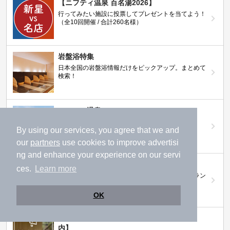
【ニフティ温泉 百名湯2026】
行ってみたい施設に投票してプレゼントを当てよう！
（全10回開催 / 合計260名様）
岩盤浴特集
日本全国の岩盤浴情報だけをピックアップ。まとめて
検索！
ニフティ温泉ニュース
温泉にもっと行きたくなる！お得な情報を掲載中
By using our services, you agree that we and
our
partners
use cookies to improve advertisi
ng and enhance your experience on our servi
ニフティ温泉 おふろパス
ces.
Learn more
温浴施設をお得に楽しめるサブスクリプションプラン
OK
【ニフティライフスタイル株主優待のご案
内】