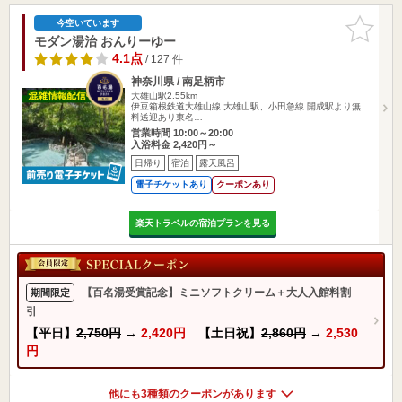
お気に入
今空いています
りに追加
モダン湯治 おんりーゆー
4.1点
/ 127 件
神奈川県 / 南足柄市
大雄山駅2.55km
伊豆箱根鉄道大雄山線 大雄山駅、小田急線 開成駅より無
料送迎あり東名…
営業時間 10:00～20:00
入浴料金 2,420円～
日帰り
宿泊
露天風呂
電子チケットあり
クーポンあり
楽天トラベルの宿泊プランを見る
【百名湯受賞記念】ミニソフトクリーム＋大人入館料割
期間限定
引
【平日】
2,750円
→
2,420円
【土日祝】
2,860円
→
2,530
円
他にも3種類のクーポンがあります