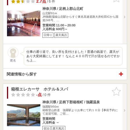
りに追加
2.7点
/ 6 件
神奈川県 / 足柄上郡山北町
山北駅61m
JR御殿場線山北駅からすぐ東名高速道路大井松田ICから国
道246号、…
営業時間 11:00～20:00
入浴料金 600円～
日帰り
露天風呂
仕事の通り道で、良い所を見付けました！普通の銭湯で、露天が
あり大変綺麗にしてます！ なんと４００円で汗が流せるのですか
ら上…
匿名
関連情報から探す
箱根エレカーサ ホテル＆スパ
お気に入
りに追加
-点
/ 0 件
神奈川県 / 足柄下郡箱根町 / 強羅温泉
強羅駅950m
箱根登山鉄道 強羅駅よりお車にて約１０分【事前予約に
て送迎可能、ご宿…
営業時間
入浴料金 ～
宿泊
露天風呂