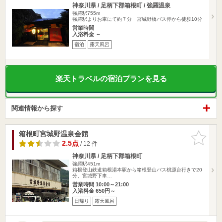
神奈川県 / 足柄下郡箱根町 / 強羅温泉
強羅駅755m
強羅駅よりお車にて約７分 宮城野橋バス停から徒歩10分
営業時間
入浴料金 ～
宿泊
露天風呂
楽天トラベルの宿泊プランを見る
関連情報から探す
箱根町宮城野温泉会館
お気に入
りに追加
2.5点
/ 12 件
神奈川県 / 足柄下郡箱根町
強羅駅451m
箱根登山鉄道箱根湯本駅から箱根登山バス桃源台行きで20
分、宮城野下車…
営業時間 10:00～21:00
入浴料金 650円～
日帰り
露天風呂