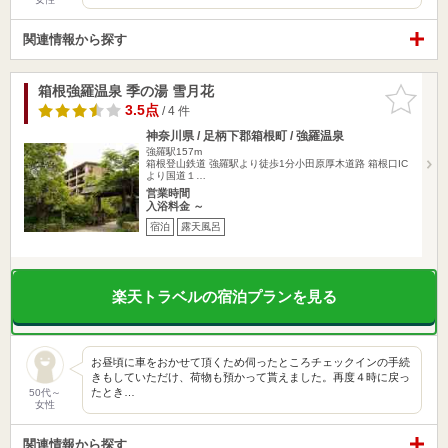
関連情報から探す
箱根強羅温泉 季の湯 雪月花
お気に入
りに追加
3.5点
/ 4 件
神奈川県 / 足柄下郡箱根町 / 強羅温泉
強羅駅157m
箱根登山鉄道 強羅駅より徒歩1分小田原厚木道路 箱根口IC
より国道１…
営業時間
入浴料金 ～
宿泊
露天風呂
楽天トラベルの宿泊プランを見る
お昼頃に車をおかせて頂くため伺ったところチェックインの手続
きもしていただけ、荷物も預かって貰えました。再度４時に戻っ
たとき…
50代～
女性
関連情報から探す