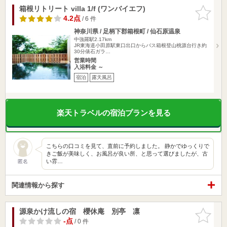
箱根リトリート villa 1/f (ワンバイエフ)
お気に入
りに追加
4.2点
/ 6 件
神奈川県 / 足柄下郡箱根町 / 仙石原温泉
中強羅駅2.17km
JR東海道小田原駅東口出口からバス箱根登山桃源台行き約
30分俵石ガラ…
営業時間
入浴料金 ～
宿泊
露天風呂
楽天トラベルの宿泊プランを見る
こちらの口コミを見て、直前に予約しました。 静かでゆっくりで
きご飯が美味しく、お風呂が良い所、と思って選びましたが、古
い雰…
匿名
関連情報から探す
源泉かけ流しの宿 櫻休庵 別亭 凛
お気に入
りに追加
-点
/ 0 件