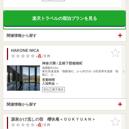
楽天トラベルの宿泊プランを見る
関連情報から探す
HAKONE NICA
お気に入
りに追加
-点
/ 0 件
神奈川県 / 足柄下郡箱根町
強羅駅913m
東名高速道路「御殿場IC」から約25分 小田原厚木道路「箱
根口」か…
営業時間
入浴料金 ～
宿泊
露天風呂
関連情報から探す
源泉かけ流しの宿 櫻休庵＜ＯＵＫＹＵＡＮ＞
お気に入
りに追加
-点
/ 0 件