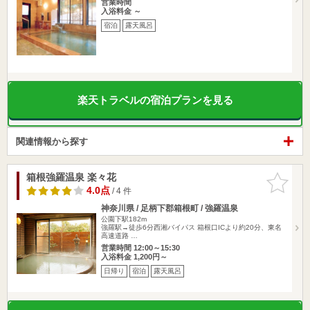
営業時間
入浴料金 ～
宿泊
露天風呂
楽天トラベルの宿泊プランを見る
関連情報から探す
箱根強羅温泉 楽々花
お気に入
りに追加
4.0点
/ 4 件
神奈川県 / 足柄下郡箱根町 / 強羅温泉
公園下駅182m
強羅駅→徒歩6分西湘バイパス 箱根口ICより約20分、東名
高速道路 …
営業時間 12:00～15:30
入浴料金 1,200円～
日帰り
宿泊
露天風呂