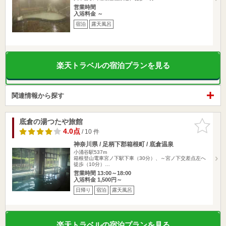
営業時間
入浴料金 ～
宿泊
露天風呂
楽天トラベルの宿泊プランを見る
関連情報から探す
底倉の湯つたや旅館
お気に入
りに追加
4.0点
/ 10 件
神奈川県 / 足柄下郡箱根町 / 底倉温泉
小涌谷駅537m
箱根登山電車宮ノ下駅下車（30分）、～宮ノ下交差点左へ
徒歩（10分）…
営業時間 13:00～18:00
入浴料金 1,500円～
日帰り
宿泊
露天風呂
楽天トラベルの宿泊プランを見る