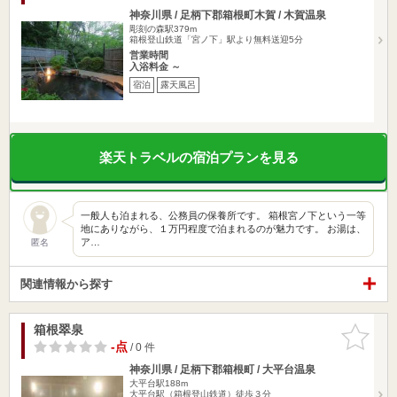
神奈川県 / 足柄下郡箱根町木賀 / 木賀温泉
彫刻の森駅379m
箱根登山鉄道「宮ノ下」駅より無料送迎5分
営業時間
入浴料金 ～
宿泊
露天風呂
楽天トラベルの宿泊プランを見る
一般人も泊まれる、公務員の保養所です。 箱根宮ノ下という一等
地にありながら、１万円程度で泊まれるのが魅力です。 お湯は、
ア…
匿名
関連情報から探す
箱根翠泉
お気に入
りに追加
-点
/ 0 件
神奈川県 / 足柄下郡箱根町 / 大平台温泉
大平台駅188m
大平台駅（箱根登山鉄道）徒歩３分