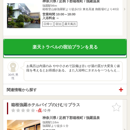
神奈川県 / 足柄下郡箱根町 / 強羅温泉
強羅駅96m
箱根登山線強羅駅より徒歩2分 東名高速 御殿場ICより40分
営業時間 10:00～18:00
入浴料金 ～
日帰り
宿泊
露天風呂
楽天トラベルの宿泊プランを見る
お風呂は内湯のみ やや小さめで設備は古いが湯の質が大変良く値
段を考えるとお得感がある。 また入浴時にタオルを一つもらえ…
30代 男
性
関連情報から探す
箱根強羅ホテルパイプのけむりプラス
お気に入
りに追加
-点
/ 0 件
神奈川県 / 足柄下郡箱根町 / 強羅温泉
強羅駅116m
強羅駅より徒歩１分