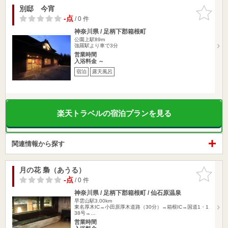
別邸 今宵
お気に入
りに追加
-点
/ 0 件
神奈川県 / 足柄下郡箱根町
公園上駅89m
強羅駅より車で3分
営業時間
入浴料金 ～
宿泊
露天風呂
楽天トラベルの宿泊プランを見る
関連情報から探す
月の花 梟（あうる）
お気に入
りに追加
-点
/ 0 件
神奈川県 / 足柄下郡箱根町 / 仙石原温泉
早雲山駅3.00km
東名厚木IC→小田原厚木道路（30分）→箱根IC→国道1・1
38号→…
営業時間