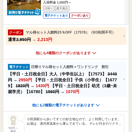
入浴料金 1,550円～
日帰り
露天風呂
電子チケットあり
クーポンあり
マル得セット入館料25％OFF（17578）（9/3利用不可）
クーポン
通常
2,950円
→
2,213円
他にも4種類のクーポンがあります
日帰りマル得セット入館料＋ワンドリンク 割引
電子チケット
【平日・土日祝全日】大人（中学生以上）【17573】
3440
円
→
2950円
【平日・土日祝全日】子供（小学生）【1677
9】
1920円
→
1430円
【平日・土日祝全日】幼児（3歳~未
就学児）【16780】
1560円
→
1070円
他にも2種類の電子チケットがあります
小田原駅から歩いてすぐの好立地なので、よく利用しています。
お湯は、湯河原温泉から運んできている。 テレビ付きのリクラ…
50代～
男性