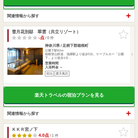
関連情報から探す
雪月花別邸 翠雲（共立リゾート）
お気に入
りに追加
-点
/ 0 件
神奈川県 / 足柄下郡箱根町
公園下駅62m
箱根登山鉄道、強羅駅より徒歩5分。ケーブルカー「公園
下」より徒歩1分…
営業時間
入浴料金 ～
宿泊
露天風呂
楽天トラベルの宿泊プランを見る
関連情報から探す
ＫＫＲ宮ノ下
お気に入
りに追加
4.0点
/ 1 件