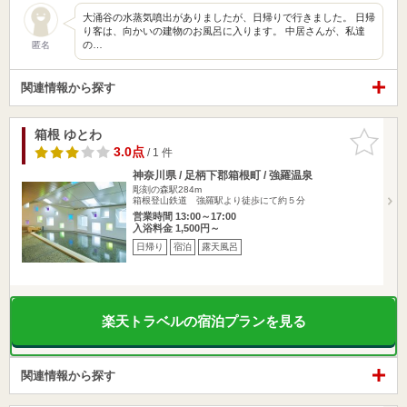
大涌谷の水蒸気噴出がありましたが、日帰りで行きました。 日帰
り客は、向かいの建物のお風呂に入ります。 中居さんが、私達
の…
匿名
関連情報から探す
箱根 ゆとわ
お気に入
りに追加
3.0点
/ 1 件
神奈川県 / 足柄下郡箱根町 / 強羅温泉
彫刻の森駅284m
箱根登山鉄道 強羅駅より徒歩にて約５分
営業時間 13:00～17:00
入浴料金 1,500円～
日帰り
宿泊
露天風呂
楽天トラベルの宿泊プランを見る
関連情報から探す