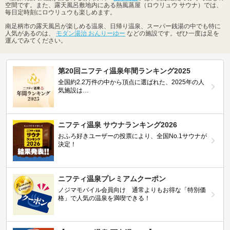
空間です。また、露天風呂敷地内にある熱風蒸屋（ロウリュウ サウナ）では、
毎日定時刻にロウリュウも楽しめます。
南足柄市の露天風呂が楽しめる温泉、日帰り温泉、スーパー銭湯の中でも特に
人気があるのは、
モダン湯治 おんりーゆー
などの施設です。ぜひ一度は足を
運んでみてください。
第20回ニフティ温泉年間ランキング2025
全国約2.2万件の中から頂点に選ばれた、2025年の人
気施設は…
ニフティ温泉 サウナランキング2026
おふろ好きユーザーの投票により、全国No.1サウナが
決定！
ニフティ温泉プレミアムクーポン
ノジマモバイル会員向け 通常よりもお得な「特別価
格」で人気の温泉を満喫できる！