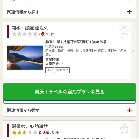
関連情報から探す
箱根・強羅 佳ら久
お気に入
りに追加
-点
/ 0 件
神奈川県 / 足柄下郡箱根町 / 強羅温泉
強羅駅151m
箱根登山鉄道「強羅」駅より徒歩3分 東京： 車以外／箱根
登山…
営業時間
入浴料金 ～
宿泊
露天風呂
楽天トラベルの宿泊プランを見る
関連情報から探す
温泉ホテル 強羅館
お気に入
りに追加
2.8点
/ 6 件