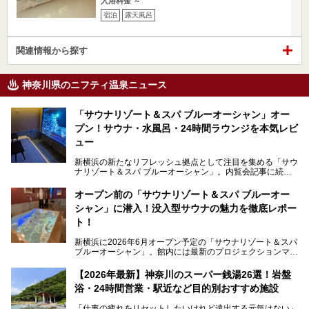
入浴料金 ～
宿泊
露天風呂
関連情報から探す
神奈川県のニフティ温泉ニュース
「サウナリゾート＆スパ ブルーオーシャン」オー
プン！サウナ・水風呂・24時間ラウンジを本気レビ
ュー
新横浜の新たなリフレッシュ拠点として注目を集める「サウ
ナリゾート＆スパ ブルーオーシャン」。内覧会記事に続
き、今回は実際に体験してみたリアルな様子をレポートしま
す。サウナや水風呂の気持ちよさはもちろん、リラックスス
オープン前の「サウナリゾート＆スパ ブルーオー
ペースの過ごしやすさまで徹底チェック。新横浜エリアで日
シャン」に潜入！没入型サウナの魅力を徹底レポー
常の疲れをリセットしたい人、ライブやスポーツ観戦遠征組
は必見です。
ト！
新横浜に2026年6月オープン予定の「サウナリゾート＆スパ
ブルーオーシャン」。館内には最新のプロジェクションマッ
ピングが多用され、まるで世界を旅しているかのような圧倒
的な“没入感（イマーシブ）”を体験できます。
【2026年最新】神奈川のスーパー銭湯26選！岩盤
浴・24時間営業・駅近など目的別おすすめ施設
「仕事の疲れをリセットしたいけれど遠出する元気はない」