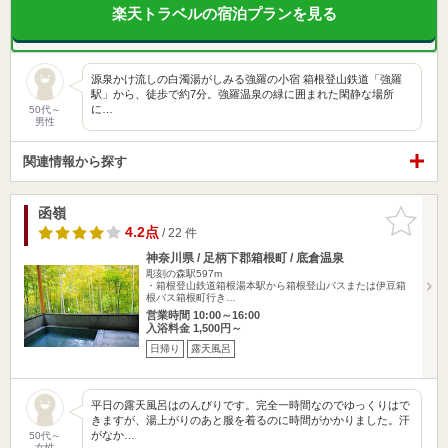
楽天トラベルの宿泊プランを見る
源泉かけ流しの白濁湯がしみる強羅の小宿 箱根登山鉄道「強羅
駅」から、徒歩で約7分。強羅温泉の緑に囲まれた閑静な場所
に…
50代～
男性
関連情報から探す
函嶺
お気に入
りに追加
4.2点
/ 22 件
神奈川県 / 足柄下郡箱根町 / 底倉温泉
彫刻の森駅597m
・箱根登山鉄道箱根湯本駅から箱根登山バスまたは伊豆箱
根バス箱根町行き…
営業時間 10:00～16:00
入浴料金 1,500円～
日帰り
露天風呂
平日の露天風呂はのんびりです。完全一時間なのでゆっくりはで
きますが、湯上がりのあと服を着るのに時間がかかりました。汗
がなか…
50代～
女性