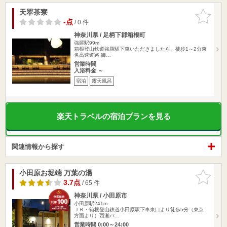
天翠茶寮
お気に入
りに追加
-点
/ 0 件
神奈川県 / 足柄下郡箱根町
強羅駅99m
箱根登山鉄道強羅駅下車いただきましたら、徒歩1～2分東
名高速道路 御…
営業時間
入浴料金 ～
宿泊
露天風呂
楽天トラベルの宿泊プランを見る
関連情報から探す
小田原お堀端 万葉の湯
お気に入
りに追加
3.7点
/ 65 件
神奈川県 / 小田原市
小田原駅241m
ＪＲ・箱根登山鉄道小田原駅下車東口より徒歩5分（東京
方面より）西湘バ…
営業時間 0:00～24:00