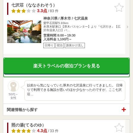
七沢荘（ななさわそう）
お気に入
りに追加
3.3点
/ 83 件
神奈川県 / 厚木市 / 七沢温泉
愛甲石田駅5.93km
本厚木駅東口【厚木バスセンター】より『七沢行き』【広
沢寺温泉入口】バ…
営業時間 8:00～19:30
入浴料金 1,100円～
日帰り
宿泊
源泉かけ流し
楽天トラベルの宿泊プランを見る
以前から気になっていた厚木の七沢温泉に行ってきました。 日帰
りで利用できる施設が思いのほか少なかったのですが、ここ七沢
荘…
50代～
女性
関連情報から探す
照の湯(てるのゆ）
お気に入
りに追加
4.3点
/ 33 件