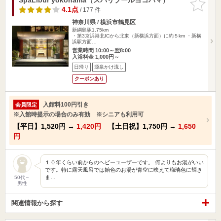
りに追加
4.1点
/ 177 件
神奈川県 / 横浜市鶴見区
新綱島駅1.75km
・第3京浜港北ICから北東（新横浜方面）に約５km ・新横
浜駅方面…
営業時間 10:00～翌8:00
入浴料金 1,000円～
日帰り
源泉かけ流し
クーポンあり
入館料100円引き
会員限定
※入館時提示の場合のみ有効 ※シニアも利用可
【平日】
1,520円
→
1,420円
【土日祝】
1,750円
→
1,650
円
１０年くらい前からのヘビーユーザーです。 何よりもお湯がいい
です。特に露天風呂では飴色のお湯が青空に映えて瑠璃色に輝き
ま…
50代～
男性
関連情報から探す