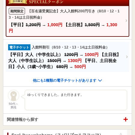
【百名湯受賞記念】大人入館料200円引き（8/10・12・1
期間限定
3・14は土日祝料金）
【平日】
1,200円
→
1,000円
【土日祝】
1,500円
→
1,300
円
入館料割引（8/10・12・13・14は土日祝料金）
電子チケット
【平日】大人（中学生以上）
1200円
→
1000円
【土日祝】
大人（中学生以上）
1500円
→
1300円
【平日、土日祝全
日】小人（3歳~小学生）
680円
→
500円
他にも1種類の電子チケットがあります
ゆっくりできました。また行きます。
50代～
男性
関連情報から探す
SpaLibur yokohama（スパリブールヨコハマ）
お気に入