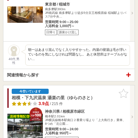
東京都 / 稲城市
南多摩駅393m
JR南武線 南多摩駅より徒歩5分京王相模原線 稲城駅よりバ
ス7分中央…
営業時間 9:00～25:00
入浴料金 1,000円～
日帰り
源泉かけ流し
朝一はあまり混んでなく入りやすかった。内湯の寝湯は毛が浮い
ているのを気にしなければ問題なし。 あと休憩所はテーブルがな
い…
40代 男
性
関連情報から探す
お気に入
今空いています
りに追加
相模・下九沢温泉 湯楽の里（ゆらのさと）
3.9点
/ 215 件
神奈川県 / 相模原市緑区
橋本駅2.01km
JR横浜線橋本駅南口２番乗り場より「上大島行き」乗車、
8つめ「北公園…
営業時間 9:00～24:00
入浴料金 950円～