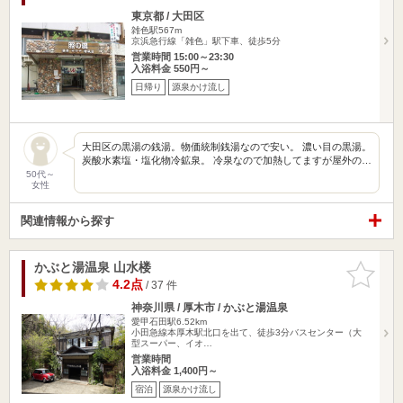
東京都 / 大田区
雑色駅567m
京浜急行線「雑色」駅下車、徒歩5分
営業時間 15:00～23:30
入浴料金 550円～
日帰り
源泉かけ流し
大田区の黒湯の銭湯。物価統制銭湯なので安い。 濃い目の黒湯。
炭酸水素塩・塩化物冷鉱泉。 冷泉なので加熱してますが屋外の…
50代～
女性
関連情報から探す
かぶと湯温泉 山水楼
お気に入
りに追加
4.2点
/ 37 件
神奈川県 / 厚木市 / かぶと湯温泉
愛甲石田駅6.52km
小田急線本厚木駅北口を出て、徒歩3分バスセンター（大
型スーパー、イオ…
営業時間
入浴料金 1,400円～
宿泊
源泉かけ流し