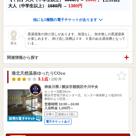
大人（中学生以上）
1580円
→
1380円
他にも1種類の電子チケットがあります
黒湯源泉の掛け流しがあります。加温なし、加水無しの黒湯源泉
が楽しめます。 掛け流し浴槽は３８．６度のぬる湯浴槽となって
いま…
匿名
関連情報から探す
港北天然温泉ゆったりCOco
お気に入
りに追加
3.1点
/ 100 件
神奈川県 / 横浜市都筑区中川中央
センター北駅381m
横浜市営地下鉄センター北、センター南各駅より徒歩5分
都筑ICより区役…
営業時間 10:00～24:00
入浴料金 1,200円～
日帰り
源泉かけ流し
電子チケットあり