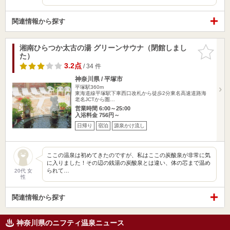
関連情報から探す
湘南ひらつか太古の湯 グリーンサウナ（閉館しまし
お気に入
た）
りに追加
3.2点
/ 34 件
神奈川県 / 平塚市
平塚駅360m
東海道線平塚駅下車西口改札から徒歩2分東名高速道路海
老名JCTから圏…
営業時間 6:00～25:00
入浴料金 756円～
日帰り
宿泊
源泉かけ流し
ここの温泉は初めてきたのですが、私はここの炭酸泉が非常に気
に入りました！その辺の銭湯の炭酸泉とは違い、体の芯まで温め
られて…
20代 女
性
関連情報から探す
神奈川県のニフティ温泉ニュース