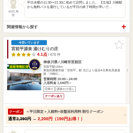
平日水曜の11:30〜21:30に初めて訪問しました。 【立地】川崎駅
から無料バスを運行しているが平日の終了時間が早いで…
40代 男
性
関連情報から探す
お気に入
今空いています
りに追加
宮前平源泉 湯けむりの庄
4.1点
/ 470 件
神奈川県 / 川崎市宮前区
宮前平駅168m
東急田園都市線「宮前平」駅 北口より徒歩4分東名高速道
路「川崎IC」…
営業時間 10:00～24:00
入浴料金 1,540円～
日帰り
源泉かけ流し
クーポンあり
＜平日限定＞入館料+岩盤浴利用料 割引クーポン
クーポン
通常
2,390円
→
2,200円（190円お得！）