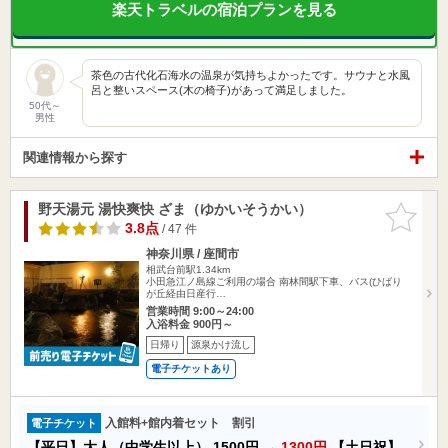
楽天トラベルの宿泊プランを見る
茶色の古代化石海水の温泉が気持ちよかったです。サウナと水風
呂と整いスペース(木の椅子)があって満足しました。
50代～
男性
関連情報から探す
野天湯元 湯快爽快 ざま（ゆかいそうかい）
お気に入
りに追加
3.8点
/ 47 件
神奈川県 / 座間市
相武台前駅1.34km
小田急江ノ島線ご利用の場合 南林間駅下車、バス(ひばり
が丘経由日産行…
営業時間 9:00～24:00
入浴料金 900円～
日帰り
源泉かけ流し
電子チケットあり
入館料+館内着セット 割引
電子チケット
【平日】大人（中学生以上）
1500円
→
1300円
【土日祝】