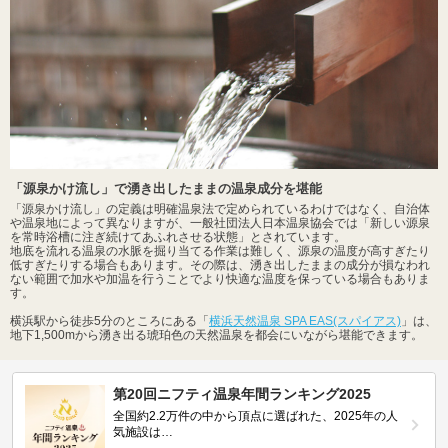
「源泉かけ流し」で湧き出したままの温泉成分を堪能
「源泉かけ流し」の定義は明確温泉法で定められているわけではなく、自治体
や温泉地によって異なりますが、一般社団法人日本温泉協会では「新しい源泉
を常時浴槽に注ぎ続けてあふれさせる状態」とされています。
地底を流れる温泉の水脈を掘り当てる作業は難しく、源泉の温度が高すぎたり
低すぎたりする場合もあります。その際は、湧き出したままの成分が損なわれ
ない範囲で加水や加温を行うことでより快適な温度を保っている場合もありま
す。
横浜駅から徒歩5分のところにある「
横浜天然温泉 SPA EAS(スパイアス)
」は、
地下1,500mから湧き出る琥珀色の天然温泉を都会にいながら堪能できます。
第20回ニフティ温泉年間ランキング2025
全国約2.2万件の中から頂点に選ばれた、2025年の人
気施設は…