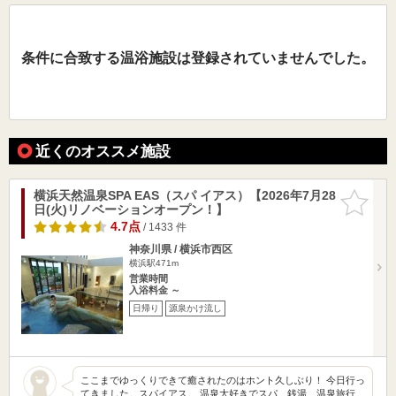
条件に合致する温浴施設は登録されていませんでした。
近くのオススメ施設
横浜天然温泉SPA EAS（スパ イアス）【2026年7月28
お気に入
日(火)リノベーションオープン！】
りに追加
4.7点
/ 1433 件
神奈川県 / 横浜市西区
横浜駅471m
営業時間
入浴料金 ～
日帰り
源泉かけ流し
ここまでゆっくりできて癒されたのはホント久しぶり！ 今日行っ
てきました。スパイアス。 温泉大好きでスパ、銭湯、温泉旅行