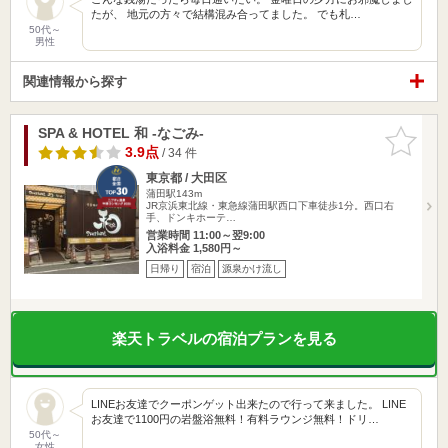
たが、 地元の方々で結構混み合ってました。 でも札…
50代～
男性
関連情報から探す
SPA & HOTEL 和 -なごみ-
お気に入
りに追加
3.9点
/ 34 件
東京都 / 大田区
蒲田駅143m
JR京浜東北線・東急線蒲田駅西口下車徒歩1分。西口右
手、ドンキホーテ…
営業時間 11:00～翌9:00
入浴料金 1,580円～
日帰り
宿泊
源泉かけ流し
楽天トラベルの宿泊プランを見る
LINEお友達でクーポンゲット出来たので行って来ました。 LINE
お友達で1100円の岩盤浴無料！有料ラウンジ無料！ドリ…
50代～
女性