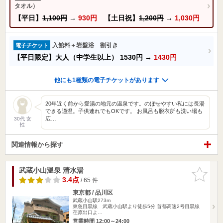
タオル）
【平日】
1,100円
→
930円
【土日祝】
1,200円
→
1,030円
入館料＋岩盤浴 割引き
電子チケット
【平日限定】大人（中学生以上）
1530円
→
1430円
他にも1種類の電子チケットがあります
20年近く前から愛湯の地元の温泉です。のぼせやすい私には長湯
できる適温。子供連れでもOKです。 お風呂も脱衣所も洗い場も
広…
30代 女
性
関連情報から探す
武蔵小山温泉 清水湯
お気に入
りに追加
3.4点
/ 65 件
東京都 / 品川区
武蔵小山駅273m
東急目黒線 武蔵小山駅より徒歩5分 首都高速2号目黒線
荏原出口よ…
営業時間 12:00～24:00