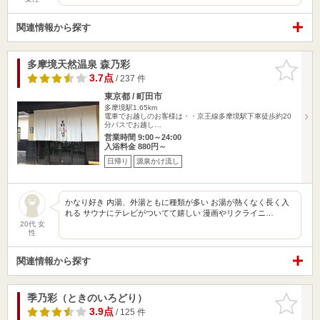
関連情報から探す
多摩境天然温泉 森乃彩
お気に入
りに追加
3.7点
/ 237 件
東京都 / 町田市
多摩境駅1.65km
電車でお越しのお客様は・・京王線多摩境駅下車徒歩約20
分バスでお越し…
営業時間 9:00～24:00
入浴料金 880円～
日帰り
源泉かけ流し
かなり好き 内湯、外湯ともに種類が多い お湯が熱くなく長く入
れる サウナにテレビがついてて嬉しい 漫画やリクライニ…
20代 女
性
関連情報から探す
季乃彩（ときのいろどり）
お気に入
りに追加
3.9点
/ 125 件