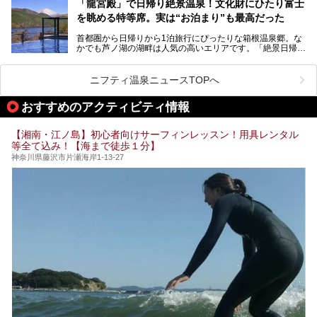
う」という人も多いはず。
「龍宮殿」で日帰り絶景温泉！文化財にひたり富士
「ザ・プリンス 箱根芦ノ湖」は、その中でもフラッグシッ
を眺める特等席。実は“お泊まり”も最高だった
プ（旗艦）に位置づけられる特別なホテルです。
そこで今回は、神奈川県内の人気施設26選を「安さ」「岩
盤浴・漫画の充実度」「景色の良さ」「高級感」「深夜営
首都圏から日帰りから1泊旅行にぴったりな箱根温泉郷。な
昭和の日本を代表する建築家の一人、村野藤吾が芦ノ湖の畔
業」「駅近」など、目的別に厳選して紹介します。
かでも芦ノ湖の湖畔は人気の高いエリアです。「絶景日帰り
に建てた桃源郷のようなホテルがここ。自家源泉の温泉や、
今の気分にぴったりの施設を見つけて、最高のリフレッシュ
温泉 龍宮殿本館」は、露天風呂から芦ノ湖と富士山の両方
こだわりぬいた食もあわせて、このホテルの魅力をレポート
時間を過ごす参考にしていただけますと幸いです。
が楽しめるまさに眺望自慢の日帰り温泉。
します。
ニフティ温泉ニュースTOPへ
そしてここは全24室の「箱根 芦ノ湖畔蛸川温泉 龍宮殿」と
───
して宿泊もできます。宿泊者は「龍宮殿本館」の営業時間に
提供元：株式会社西武・プリンスホテルズワールドワイド
おすすめのアクティビティ情報
加えて、朝6時からの宿泊者専用時間帯にも「龍宮殿本館」
【PR】
のお風呂が利用できます。
この記事はザ・プリンス 箱根芦ノ湖のPR記事です。
【湘南・江ノ島】初心者向けサーフィンレッスン！用具レンタル
今回は日帰り温泉としての「絶景日帰り温泉 龍宮殿本館
等全て込み！【海まで徒歩１分】
（以下、龍宮殿本館）」と、旅館としての「箱根 芦ノ湖畔
蛸川温泉 龍宮殿（以下、龍宮殿）」の両方の魅力をたっぷ
神奈川県藤沢市片瀬海岸1-13-27
りお伝えします！
ここは箱根神社、九頭龍神社、白龍神社、箱根元宮と箱根の
4つの神社に囲まれたパワースポットです。
───
提供元：株式会社西武・プリンスホテルズワールドワイド
【PR】
この記事は箱根 芦ノ湖畔蛸川温泉 龍宮殿のPR記事です。