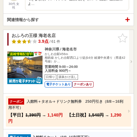
よ…
30代 女
性
関連情報から探す
おふろの王様 海老名店
お気に入
りに追加
3.9点
/ 61 件
神奈川県 / 海老名市
かしわ台駅456m
相鉄線 かしわ台駅西口より徒歩4分 綾瀬中央通り（県道42
号線）か…
営業時間 9:00～24:00
入浴料金 900円～
日帰り
源泉かけ流し
電子チケットあり
クーポンあり
入館料＋タオル＋ドリンク無料券 250円引き（8/8～16利
クーポン
用不可）
【平日】
1,390円
→
1,140円
【土日祝】
1,540円
→
1,290
円