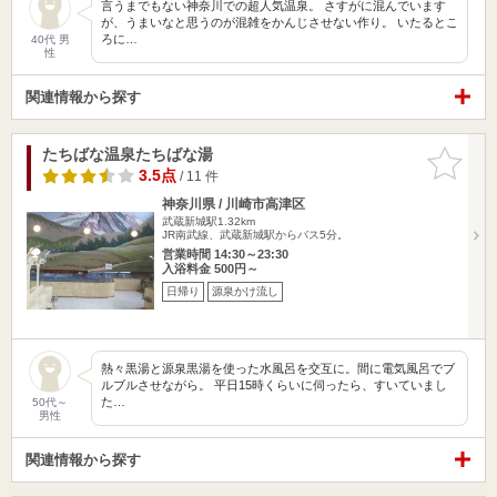
言うまでもない神奈川での超人気温泉。 さすがに混んでいます
が、うまいなと思うのが混雑をかんじさせない作り。 いたるとこ
ろに…
40代 男
性
関連情報から探す
たちばな温泉たちばな湯
お気に入
りに追加
3.5点
/ 11 件
神奈川県 / 川崎市高津区
武蔵新城駅1.32km
JR南武線、武蔵新城駅からバス5分。
営業時間 14:30～23:30
入浴料金 500円～
日帰り
源泉かけ流し
熱々黒湯と源泉黒湯を使った水風呂を交互に。間に電気風呂でブ
ルブルさせながら。 平日15時くらいに伺ったら、すいていまし
た…
50代～
男性
関連情報から探す