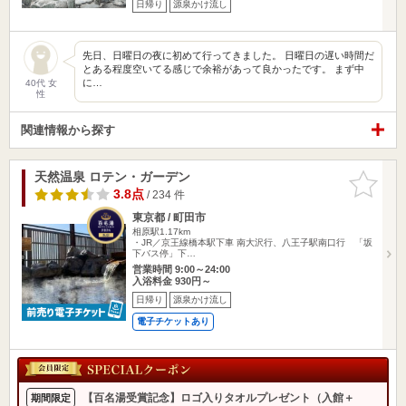
日帰り
源泉かけ流し
先日、日曜日の夜に初めて行ってきました。 日曜日の遅い時間だ
とある程度空いてる感じで余裕があって良かったです。 まず中
に…
40代 女
性
関連情報から探す
天然温泉 ロテン・ガーデン
お気に入
りに追加
3.8点
/ 234 件
東京都 / 町田市
相原駅1.17km
・JR／京王線橋本駅下車 南大沢行、八王子駅南口行 「坂
下バス停」下…
営業時間 9:00～24:00
入浴料金 930円～
日帰り
源泉かけ流し
電子チケットあり
【百名湯受賞記念】ロゴ入りタオルプレゼント（入館＋
期間限定