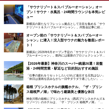
「サウナリゾート＆スパ ブルーオーシャン」オー
プン！サウナ・水風呂・24時間ラウンジを本気レビ
ュー
新横浜の新たなリフレッシュ拠点として注目を集める「サウ
ナリゾート＆スパ ブルーオーシャン」。内覧会記事に続
き、今回は実際に体験してみたリアルな様子をレポートしま
す。サウナや水風呂の気持ちよさはもちろん、リラックスス
オープン前の「サウナリゾート＆スパ ブルーオー
ペースの過ごしやすさまで徹底チェック。新横浜エリアで日
シャン」に潜入！没入型サウナの魅力を徹底レポー
常の疲れをリセットしたい人、ライブやスポーツ観戦遠征組
は必見です。
ト！
新横浜に2026年6月オープン予定の「サウナリゾート＆スパ
ブルーオーシャン」。館内には最新のプロジェクションマッ
ピングが多用され、まるで世界を旅しているかのような圧倒
的な“没入感（イマーシブ）”を体験できます。
【2026年最新】神奈川のスーパー銭湯26選！岩盤
浴・24時間営業・駅近など目的別おすすめ施設
「仕事の疲れをリセットしたいけれど遠出する元気はない」
今回は、そんな大注目の施設に一足先にお邪魔し、その全貌
「休日は漫画を読みながら一日中ダラダラ過ごしたい」
を見学させていただきました！
「子ども連れでも気兼ねなく、家事を忘れてリフレッシュし
たい」
サウナ室の中に咲き誇る桜、魚たちが泳ぐ水風呂、そしてバ
箱根 プリンスホテルの旗艦ホテル、「ザ・プリン
リのビーチを思わせる休憩スペース…。驚きの連続だった館
ス箱根芦ノ湖」で味わう建築美と優雅な休日
そんな「癒やされたい」という願いを叶えてくれるのが、神
内の様子をレポートします！
奈川県のスーパー銭湯。
神奈川県の箱根にプリンスホテル（西武プリンスホテルズ＆
神奈川県には、サウナや岩盤浴、一日中遊べるエンタメ施設
リゾーツ）のホテルは、「ザ・プリンス 箱根芦ノ湖」「芦
など、“非日常”を味わえるスーパー銭湯が数多く揃っていま
ノ湖畔 蛸川温泉 龍宮殿」「箱根湯の花プリンスホテル」
す。しかし、選択肢が多いからこそ「どの施設か迷ってしま
「箱根仙石原プリンスホテル」と4軒あり、今回ご紹介する