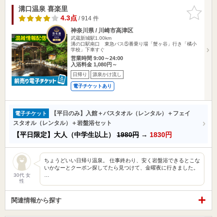
溝口温泉 喜楽里
お気に入
りに追加
4.3点
/ 914 件
神奈川県 / 川崎市高津区
武蔵新城駅1.00km
溝の口駅南口 東急バス⑤番乗り場「蟹ヶ谷」行き「橘小
学校」下車すぐ
営業時間 9:00～24:00
入浴料金 1,080円～
日帰り
源泉かけ流し
電子チケットあり
【平日のみ】入館＋バスタオル（レンタル）＋フェイ
電子チケット
スタオル（レンタル）＋岩盤浴セット
【平日限定】大人（中学生以上）
1980円
→
1830円
ちょうどいい日帰り温泉。 仕事終わり、安く岩盤浴できるとこな
いかなーとクーポン探してたら見つけて、金曜夜に行きました。
…
30代 女
性
関連情報から探す