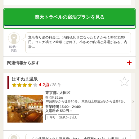
楽天トラベルの宿泊プランを見る
立ち寄り湯の料金は、消費税10％になったときから１時間1100
円。コロナ禍で２時頃には終了。小さめの内湯と外湯がある。内
湯…
50代～
男性
関連情報から探す
はすぬま温泉
お気に入
りに追加
4.2点
/ 28 件
東京都 / 大田区
蓮沼駅151m
JR蒲田駅から徒歩10分。 東急池上線蓮沼駅から徒歩2分。
営業時間 15:00～24:00
入浴料金 550円～
日帰り
源泉かけ流し
こんな銭湯だったら毎日通いたい。 金曜日の夕方にお邪魔しまし