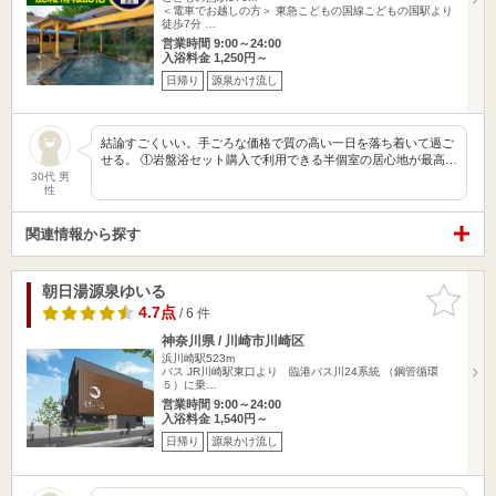
＜電車でお越しの方＞ 東急こどもの国線こどもの国駅より
徒歩7分 …
営業時間 9:00～24:00
入浴料金 1,250円～
日帰り
源泉かけ流し
結論すごくいい。手ごろな価格で質の高い一日を落ち着いて過ご
せる。 ①岩盤浴セット購入で利用できる半個室の居心地が最高…
30代 男
性
関連情報から探す
朝日湯源泉ゆいる
お気に入
りに追加
4.7点
/ 6 件
神奈川県 / 川崎市川崎区
浜川崎駅523m
バス JR川崎駅東口より 臨港バス川24系統 （鋼管循環
５）に乗…
営業時間 9:00～24:00
入浴料金 1,540円～
日帰り
源泉かけ流し