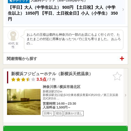
入館料チケット（8/8~16利用不可）
電子チケット
【平日】大人（中学生以上）
900円
【土日祝】大人（中学
生以上）
1050円
【平日、土日祝全日】小人（小学生）
350
円
おふろの王様は都内も神奈川の一部のお店にもよく行くので、た
またまこの付近に用事があったついでに立ち寄りました。 おふろ
の…
40代 女
性
関連情報から探す
新横浜フジビューホテル（新横浜天然温泉）
お気に入
りに追加
3.5点
/ 7 件
神奈川県 / 横浜市港北区
新横浜駅252m
新横浜駅北口徒歩3分東名横浜青葉IC約20分／第三京浜港
北IC約5分…
営業時間 14:00～23:30
入浴料金 1,500円～
日帰り
宿泊
源泉かけ流し