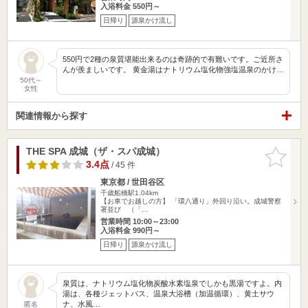
入浴料金 550円～
日帰り
源泉かけ流し
550円で2種の泉質堪能出来るのは奇跡的で有難いです。ご近所さ
んが羨ましいです。 黄金湯はナトリウム塩化物強塩温泉のかけ…
50代～
女性
関連情報から探す
THE SPA 成城（ザ・スパ成城）
お気に入
りに追加
3.4点
/ 45 件
東京都 / 世田谷区
千歳船橋駅1.04km
【お車でお越しの方】 「環八通り」外回り沿い。成城警察
署並び （「…
営業時間 10:00～23:00
入浴料金 990円～
日帰り
源泉かけ流し
泉質は、ナトリウム塩化物炭酸水素塩泉でしかも黒湯ですよ。内
湯は、各種ジェットバス、温泉大浴槽（加温循環）、黄土サウ
ナ、水風…
匿名