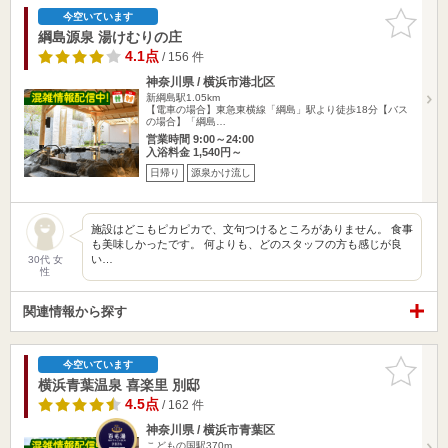
お気に入
今空いています
りに追加
綱島源泉 湯けむりの庄
4.1点
/ 156 件
神奈川県 / 横浜市港北区
新綱島駅1.05km
【電車の場合】東急東横線「綱島」駅より徒歩18分【バス
の場合】「綱島…
営業時間 9:00～24:00
入浴料金 1,540円～
日帰り
源泉かけ流し
施設はどこもピカピカで、文句つけるところがありません。 食事
も美味しかったです。 何よりも、どのスタッフの方も感じが良
い…
30代 女
性
関連情報から探す
お気に入
今空いています
りに追加
横浜青葉温泉 喜楽里 別邸
4.5点
/ 162 件
神奈川県 / 横浜市青葉区
こどもの国駅370m