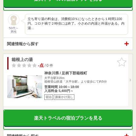
立ち寄り湯の料金は、消費税10％になったときから１時間1100
円。コロナ禍で２時頃には終了。小さめの内湯と外湯がある。内
湯…
50代～
男性
関連情報から探す
箱根上の湯
お気に入
りに追加
-点
/ 0 件
神奈川県 / 足柄下郡箱根町
大平台駅316m
箱根登山鉄道「大平台駅」より徒歩にて約5分
営業時間 10:00～18:00
入浴料金 5,400円～
宿泊
源泉かけ流し
楽天トラベルの宿泊プランを見る