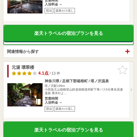
営業時間
入浴料金 ～
宿泊
源泉かけ流し
楽天トラベルの宿泊プランを見る
関連情報から探す
元湯 環翠楼
お気に入
りに追加
4.1点
/ 13 件
神奈川県 / 足柄下郡箱根町 / 塔ノ沢温泉
塔ノ沢駅199m
小田急又は箱根登山鉄道箱根湯本駅下車バス5分東名高速
道路 厚木ICよ…
営業時間
入浴料金 ～
宿泊
源泉かけ流し
楽天トラベルの宿泊プランを見る