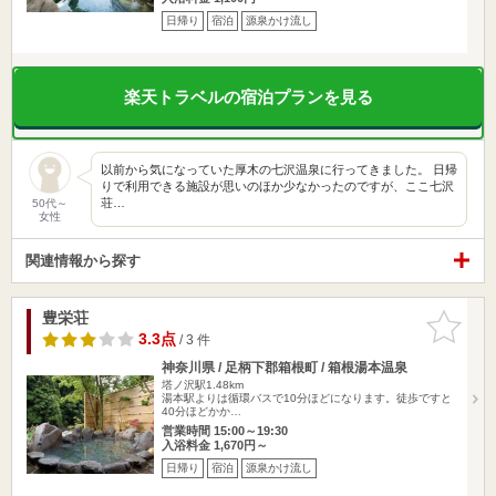
日帰り
宿泊
源泉かけ流し
楽天トラベルの宿泊プランを見る
以前から気になっていた厚木の七沢温泉に行ってきました。 日帰
りで利用できる施設が思いのほか少なかったのですが、ここ七沢
荘…
50代～
女性
関連情報から探す
豊栄荘
お気に入
りに追加
3.3点
/ 3 件
神奈川県 / 足柄下郡箱根町 / 箱根湯本温泉
塔ノ沢駅1.48km
湯本駅よりは循環バスで10分ほどになります。徒歩ですと
40分ほどかか…
営業時間 15:00～19:30
入浴料金 1,670円～
日帰り
宿泊
源泉かけ流し