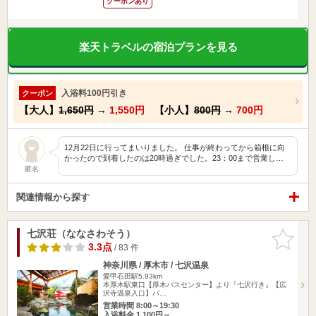
クーポンあり
楽天トラベルの宿泊プランを見る
入浴料100円引き
クーポン
【大人】
1,650円
→
1,550円
【小人】
800円
→
700円
12月22日に行ってまいりました。 仕事が終わってから箱根に向
かったので到着したのは20時過ぎでした。23：00まで営業し…
匿名
関連情報から探す
七沢荘（ななさわそう）
お気に入
りに追加
3.3点
/ 83 件
神奈川県 / 厚木市 / 七沢温泉
愛甲石田駅5.93km
本厚木駅東口【厚木バスセンター】より『七沢行き』【広
沢寺温泉入口】バ…
営業時間 8:00～19:30
入浴料金 1,100円～