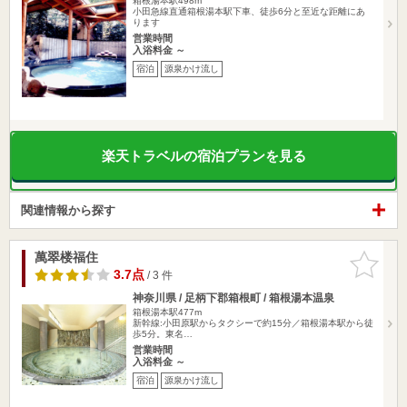
箱根湯本駅498m
小田急線直通箱根湯本駅下車、徒歩6分と至近な距離にあ
ります
営業時間
入浴料金 ～
宿泊
源泉かけ流し
楽天トラベルの宿泊プランを見る
関連情報から探す
萬翠楼福住
お気に入
りに追加
3.7点
/ 3 件
神奈川県 / 足柄下郡箱根町 / 箱根湯本温泉
箱根湯本駅477m
新幹線:小田原駅からタクシーで約15分／箱根湯本駅から徒
歩5分。東名…
営業時間
入浴料金 ～
宿泊
源泉かけ流し