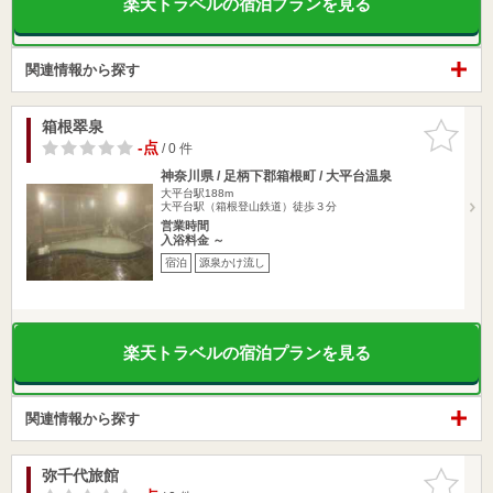
楽天トラベルの宿泊プランを見る
関連情報から探す
箱根翠泉
お気に入
りに追加
-点
/ 0 件
神奈川県 / 足柄下郡箱根町 / 大平台温泉
大平台駅188m
大平台駅（箱根登山鉄道）徒歩３分
営業時間
入浴料金 ～
宿泊
源泉かけ流し
楽天トラベルの宿泊プランを見る
関連情報から探す
弥千代旅館
お気に入
りに追加