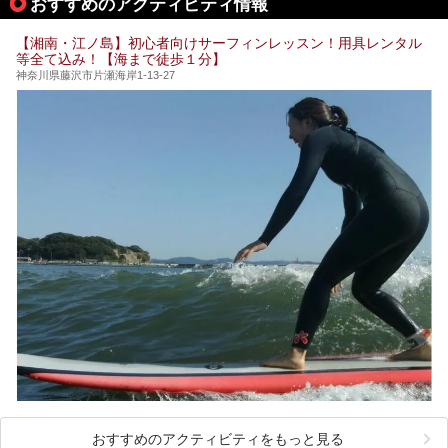
おすすめのアクティビティ情報
加えて、朝6時からの宿泊者専用時間帯にも「龍宮殿本館」
【PR】
のお風呂が利用できます。
この記事はザ・プリンス 箱根芦ノ湖のPR記事です。
【湘南・江ノ島】初心者向けサーフィンレッスン！用具レンタル
今回は日帰り温泉としての「絶景日帰り温泉 龍宮殿本館
等全て込み！【海まで徒歩１分】
（以下、龍宮殿本館）」と、旅館としての「箱根 芦ノ湖畔
蛸川温泉 龍宮殿（以下、龍宮殿）」の両方の魅力をたっぷ
神奈川県藤沢市片瀬海岸1-13-27
りお伝えします！
ここは箱根神社、九頭龍神社、白龍神社、箱根元宮と箱根の
4つの神社に囲まれたパワースポットです。
───
提供元：株式会社西武・プリンスホテルズワールドワイド
【PR】
この記事は箱根 芦ノ湖畔蛸川温泉 龍宮殿のPR記事です。
おすすめのアクティビティをもっと見る