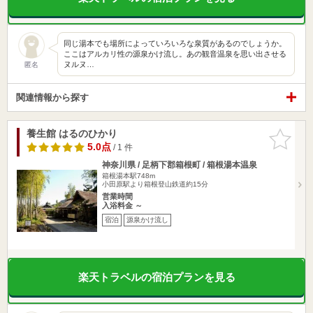
同じ湯本でも場所によっていろいろな泉質があるのでしょうか。
ここはアルカリ性の源泉かけ流し。あの観音温泉を思い出させる
ヌルヌ…
匿名
関連情報から探す
養生館 はるのひかり
お気に入
りに追加
5.0点
/ 1 件
神奈川県 / 足柄下郡箱根町 / 箱根湯本温泉
箱根湯本駅748m
小田原駅より箱根登山鉄道約15分
営業時間
入浴料金 ～
宿泊
源泉かけ流し
楽天トラベルの宿泊プランを見る