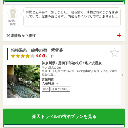
仲間と忘年会で一泊しました。 超老舗で、建物は昔のままを保存
していて、歴史を感じます。 内湯もタイルばりで味がありまし…
50代～
男性
関連情報から探す
箱根温泉 鶴井の宿 紫雲荘
お気に入
りに追加
4.0点
/ 1 件
神奈川県 / 足柄下郡箱根町 / 塔ノ沢温泉
塔ノ沢駅220m
用賀I.C.より車で約1時間。箱根湯本駅より徒歩15分（旅館
組合の送…
営業時間
入浴料金 ～
宿泊
源泉かけ流し
楽天トラベルの宿泊プランを見る