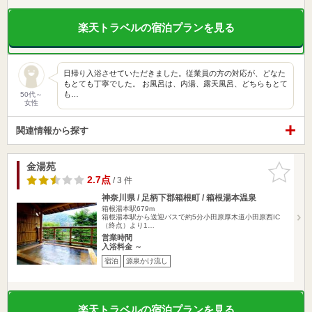
楽天トラベルの宿泊プランを見る
日帰り入浴させていただきました。従業員の方の対応が、どなた
もとても丁寧でした。 お風呂は、内湯、露天風呂、どちらもとて
も…
50代～
女性
関連情報から探す
金湯苑
お気に入
りに追加
2.7点
/ 3 件
神奈川県 / 足柄下郡箱根町 / 箱根湯本温泉
箱根湯本駅679m
箱根湯本駅から送迎バスで約5分小田原厚木道小田原西IC
（終点）より1…
営業時間
入浴料金 ～
宿泊
源泉かけ流し
楽天トラベルの宿泊プランを見る