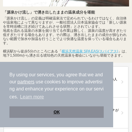
「源泉かけ流し」で湧き出したままの温泉成分を堪能
「源泉かけ流し」の定義は明確温泉法で定められているわけではなく、自治体
や温泉地によって異なりますが、一般社団法人日本温泉協会では「新しい源泉
を常時浴槽に注ぎ続けてあふれさせる状態」とされています。
地底を流れる温泉の水脈を掘り当てる作業は難しく、源泉の温度が高すぎたり
低すぎたりする場合もあります。その際は、湧き出したままの成分が損なわれ
ない範囲で加水や加温を行うことでより快適な温度を保っている場合もありま
す。
横浜駅から徒歩5分のところにある「
横浜天然温泉 SPA EAS(スパイアス)
」は、
地下1,500mから湧き出る琥珀色の天然温泉を都会にいながら堪能できます。
第20回ニフティ温泉年間ランキング2025
By using our services, you agree that we and
全国約2.2万件の中から頂点に選ばれた、2025年の人
our
partners
use cookies to improve advertisi
気施設は…
ng and enhance your experience on our servi
ces.
Learn more
ニフティ温泉 サウナランキング2026
おふろ好きユーザーの投票により、全国No.1サウナが
OK
決定！