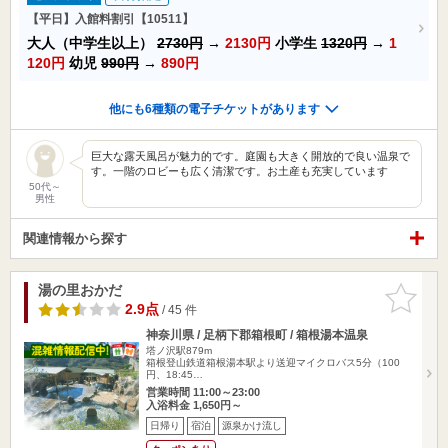
【平日】入館料割引【10511】
大人（中学生以上）
2730円
→
2130円
小学生
1320円
→
1
120円
幼児
990円
→
890円
他にも6種類の電子チケットがあります
巨大な露天風呂が魅力的です。庭園も大きく開放的で良い温泉で
す。一階のロビーも広く清潔です。お土産も充実しています
50代～
男性
関連情報から探す
湯の里おかだ
お気に入
りに追加
2.9点
/ 45 件
神奈川県 / 足柄下郡箱根町 / 箱根湯本温泉
塔ノ沢駅879m
箱根登山鉄道箱根湯本駅より送迎マイクロバス5分（100
円、18:45…
営業時間 11:00～23:00
入浴料金 1,650円～
日帰り
宿泊
源泉かけ流し