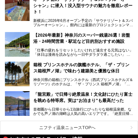
ペースの過ごしやすさまで徹底チェック。新横浜エリアで日
シャン」に潜入！没入型サウナの魅力を徹底レポー
常の疲れをリセットしたい人、ライブやスポーツ観戦遠征組
は必見です。
ト！
新横浜に2026年6月オープン予定の「サウナリゾート＆スパ
ブルーオーシャン」。館内には最新のプロジェクションマッ
ピングが多用され、まるで世界を旅しているかのような圧倒
的な“没入感（イマーシブ）”を体験できます。
【2026年最新】神奈川のスーパー銭湯26選！岩盤
浴・24時間営業・駅近など目的別おすすめ施設
「仕事の疲れをリセットしたいけれど遠出する元気はない」
今回は、そんな大注目の施設に一足先にお邪魔し、その全貌
「休日は漫画を読みながら一日中ダラダラ過ごしたい」
を見学させていただきました！
「子ども連れでも気兼ねなく、家事を忘れてリフレッシュし
たい」
サウナ室の中に咲き誇る桜、魚たちが泳ぐ水風呂、そしてバ
箱根 プリンスホテルの旗艦ホテル、「ザ・プリン
リのビーチを思わせる休憩スペース…。驚きの連続だった館
ス箱根芦ノ湖」で味わう建築美と優雅な休日
そんな「癒やされたい」という願いを叶えてくれるのが、神
内の様子をレポートします！
奈川県のスーパー銭湯。
神奈川県の箱根にプリンスホテル（西武プリンスホテルズ＆
神奈川県には、サウナや岩盤浴、一日中遊べるエンタメ施設
リゾーツ）のホテルは、「ザ・プリンス 箱根芦ノ湖」「芦
など、“非日常”を味わえるスーパー銭湯が数多く揃っていま
ノ湖畔 蛸川温泉 龍宮殿」「箱根湯の花プリンスホテル」
す。しかし、選択肢が多いからこそ「どの施設か迷ってしま
「箱根仙石原プリンスホテル」と4軒あり、今回ご紹介する
う」という人も多いはず。
「龍宮殿」で日帰り絶景温泉！文化財にひたり富士
「ザ・プリンス 箱根芦ノ湖」は、その中でもフラッグシッ
を眺める特等席。実は“お泊まり”も最高だった
プ（旗艦）に位置づけられる特別なホテルです。
そこで今回は、神奈川県内の人気施設26選を「安さ」「岩
盤浴・漫画の充実度」「景色の良さ」「高級感」「深夜営
首都圏から日帰りから1泊旅行にぴったりな箱根温泉郷。な
昭和の日本を代表する建築家の一人、村野藤吾が芦ノ湖の畔
業」「駅近」など、目的別に厳選して紹介します。
かでも芦ノ湖の湖畔は人気の高いエリアです。「絶景日帰り
に建てた桃源郷のようなホテルがここ。自家源泉の温泉や、
今の気分にぴったりの施設を見つけて、最高のリフレッシュ
温泉 龍宮殿本館」は、露天風呂から芦ノ湖と富士山の両方
こだわりぬいた食もあわせて、このホテルの魅力をレポート
時間を過ごす参考にしていただけますと幸いです。
が楽しめるまさに眺望自慢の日帰り温泉。
します。
ニフティ温泉ニュースTOPへ
そしてここは全24室の「箱根 芦ノ湖畔蛸川温泉 龍宮殿」と
───
して宿泊もできます。宿泊者は「龍宮殿本館」の営業時間に
提供元：株式会社西武・プリンスホテルズワールドワイド