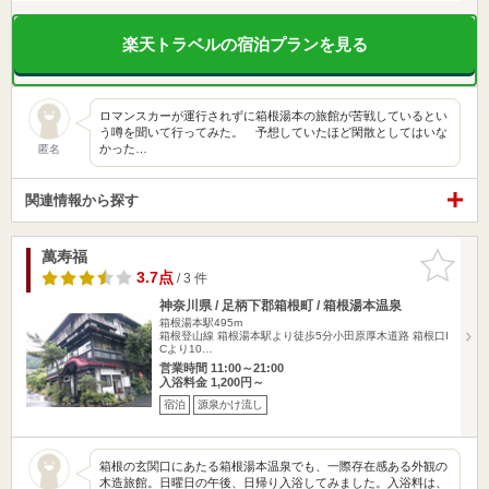
楽天トラベルの宿泊プランを見る
ロマンスカーが運行されずに箱根湯本の旅館が苦戦しているとい
う噂を聞いて行ってみた。 予想していたほど閑散としてはいな
かった…
匿名
関連情報から探す
萬寿福
お気に入
りに追加
3.7点
/ 3 件
神奈川県 / 足柄下郡箱根町 / 箱根湯本温泉
箱根湯本駅495m
箱根登山線 箱根湯本駅より徒歩5分小田原厚木道路 箱根口I
Cより10…
営業時間 11:00～21:00
入浴料金 1,200円～
宿泊
源泉かけ流し
箱根の玄関口にあたる箱根湯本温泉でも、一際存在感ある外観の
木造旅館。日曜日の午後、日帰り入浴してみました。入浴料は、