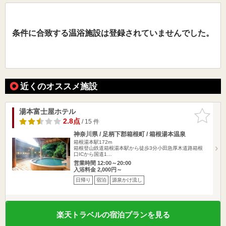
条件に合致する温浴施設は登録されていませんでした。
近くのオススメ施設
湯本富士屋ホテル
お気に入
りに追加
2.8点
/ 15 件
神奈川県 / 足柄下郡箱根町 / 箱根湯本温泉
箱根湯本駅172m
箱根登山鉄道箱根湯本駅から徒歩3分小田急厚木道路箱根
口ICから国道1…
営業時間 12:00～20:00
入浴料金 2,000円～
日帰り
宿泊
源泉かけ流し
楽天トラベルの宿泊プランを見る