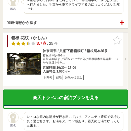
へ行きました。千葉から車でドライブするのにちょうどよい距離
です。…
匿名
関連情報から探す
箱根 花紋（かもん）
お気に入
りに追加
3.7点
/ 25 件
神奈川県 / 足柄下郡箱根町 / 箱根湯本温泉
箱根湯本駅497m
箱根湯本駅より送迎バスで約5分小田原厚木道路箱根口IC
から国道1号を…
営業時間 10:30～17:00
入浴料金 1,980円～
日帰り
宿泊
源泉かけ流し
楽天トラベルの宿泊プランを見る
レトロな館内は清掃が行き届いており、アメニティ豊富で気持ち
良く過ごせます。お湯もヌルつべ感あり、露天ぬる湯でゆっくり
出来ま…
匿名