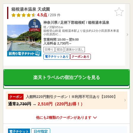
箱根湯本温泉 天成園
お気に入
りに追加
4.5点
/ 209 件
神奈川県 / 足柄下郡箱根町 / 箱根湯本温泉
塔ノ沢駅651m
箱根登山鉄道 箱根湯本駅より徒歩約12分小田原厚木車道
小田原西IC…
営業時間 10:00～翌9:00
入浴料金 2,730円～
日帰り
宿泊
源泉かけ流し
電子チケットあり
クーポンあり
楽天トラベルの宿泊プランを見る
入館料220円割引クーポン！※利用不可日あり【10500】
クーポン
通常
2,730円
→
2,510円（220円お得！）
他にも2種類のクーポンがあります
日付指定
電子チケット