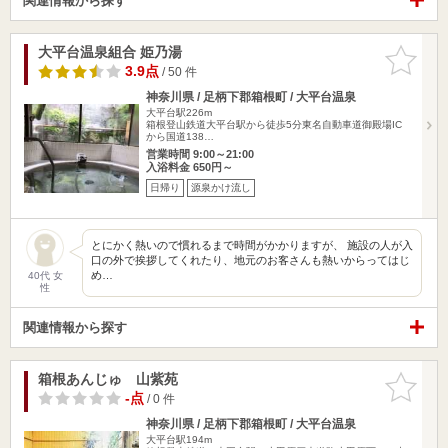
関連情報から探す
大平台温泉組合 姫乃湯
お気に入
りに追加
3.9点
/ 50 件
神奈川県 / 足柄下郡箱根町 / 大平台温泉
大平台駅226m
箱根登山鉄道大平台駅から徒歩5分東名自動車道御殿場IC
から国道138…
営業時間 9:00～21:00
入浴料金 650円～
日帰り
源泉かけ流し
とにかく熱いので慣れるまで時間がかかりますが、 施設の人が入
口の外で挨拶してくれたり、地元のお客さんも熱いからってはじ
め…
40代 女
性
関連情報から探す
箱根あんじゅ 山紫苑
お気に入
りに追加
-点
/ 0 件
神奈川県 / 足柄下郡箱根町 / 大平台温泉
大平台駅194m