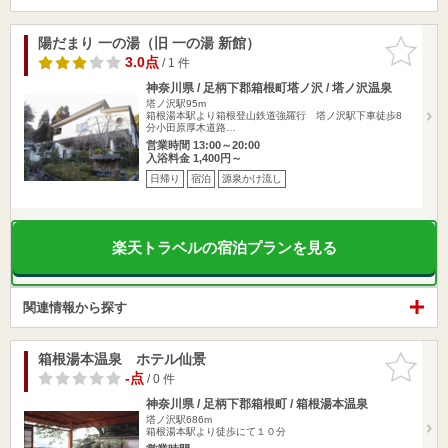
陽だまり 一の湯（旧 一の湯 新館）
お気に入
りに追加
3.0点
/ 1 件
神奈川県 / 足柄下郡箱根町塔ノ沢 / 塔ノ沢温泉
塔ノ沢駅95m
箱根湯本駅より箱根登山鉄道強羅行 塔ノ沢駅下車徒歩8
分小田原厚木道路…
営業時間 13:00～20:00
入浴料金 1,400円～
日帰り
宿泊
源泉かけ流し
楽天トラベルの宿泊プランを見る
関連情報から探す
箱根湯本温泉 ホテル仙景
お気に入
りに追加
-点
/ 0 件
神奈川県 / 足柄下郡箱根町 / 箱根湯本温泉
塔ノ沢駅686m
箱根湯本駅より徒歩にて１０分