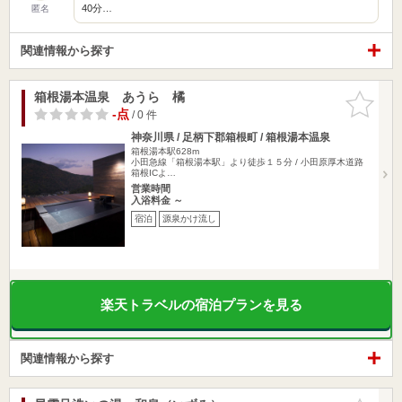
40分…
匿名
関連情報から探す
箱根湯本温泉 あうら 橘
お気に入
りに追加
-点
/ 0 件
神奈川県 / 足柄下郡箱根町 / 箱根湯本温泉
箱根湯本駅628m
小田急線「箱根湯本駅」より徒歩１５分 / 小田原厚木道路
箱根ICよ…
営業時間
入浴料金 ～
宿泊
源泉かけ流し
楽天トラベルの宿泊プランを見る
関連情報から探す