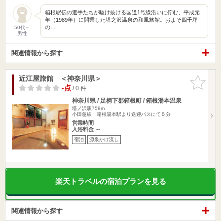
箱根駅伝の選手たちが駆け抜ける国道1号線沿いに佇む、平成元
年（1989年）に開業した塔之沢温泉の和風旅館。およそ四千坪
の…
50代～
男性
関連情報から探す
近江屋旅館 ＜神奈川県＞
お気に入
りに追加
-点
/ 0 件
神奈川県 / 足柄下郡箱根町 / 箱根湯本温泉
塔ノ沢駅759m
小田急線 箱根湯本駅より送迎バスにて５分
営業時間
入浴料金 ～
宿泊
源泉かけ流し
楽天トラベルの宿泊プランを見る
関連情報から探す