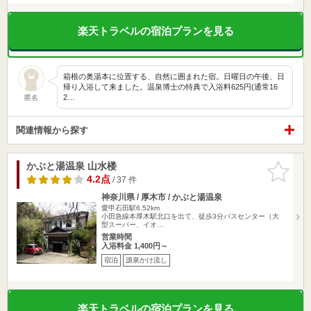
楽天トラベルの宿泊プランを見る
箱根の奥湯本に位置する、自然に囲まれた宿。日曜日の午後、日
帰り入浴して来ました。温泉博士の特典で入浴料625円(通常16
2…
匿名
関連情報から探す
かぶと湯温泉 山水楼
お気に入
りに追加
4.2点
/ 37 件
神奈川県 / 厚木市 / かぶと湯温泉
愛甲石田駅6.52km
小田急線本厚木駅北口を出て、徒歩3分バスセンター（大
型スーパー、イオ…
営業時間
入浴料金 1,400円～
宿泊
源泉かけ流し
楽天トラベルの宿泊プランを見る