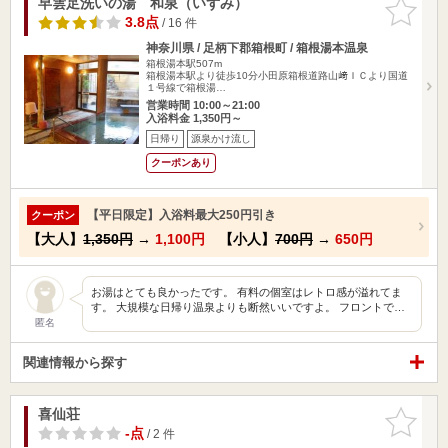
早雲足洗いの湯 和泉（いずみ）
お気に入
りに追加
3.8点
/ 16 件
神奈川県 / 足柄下郡箱根町 / 箱根湯本温泉
箱根湯本駅507m
箱根湯本駅より徒歩10分小田原箱根道路山﨑ＩＣより国道
１号線で箱根湯…
営業時間 10:00～21:00
入浴料金 1,350円～
日帰り
源泉かけ流し
クーポンあり
【平日限定】入浴料最大250円引き
クーポン
【大人】
1,350円
→
1,100円
【小人】
700円
→
650円
お湯はとても良かったです。 有料の個室はレトロ感が溢れてま
す。 大規模な日帰り温泉よりも断然いいですよ。 フロントで…
匿名
関連情報から探す
喜仙荘
お気に入
りに追加
-点
/ 2 件