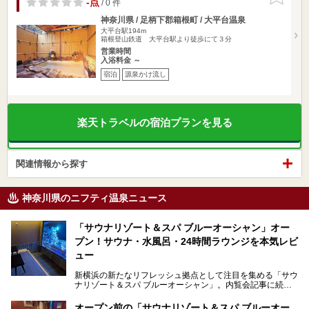
-点
/ 0 件
神奈川県 / 足柄下郡箱根町 / 大平台温泉
大平台駅194m
箱根登山鉄道 大平台駅より徒歩にて３分
営業時間
入浴料金 ～
宿泊
源泉かけ流し
楽天トラベルの宿泊プランを見る
関連情報から探す
神奈川県のニフティ温泉ニュース
「サウナリゾート＆スパ ブルーオーシャン」オー
プン！サウナ・水風呂・24時間ラウンジを本気レビ
ュー
新横浜の新たなリフレッシュ拠点として注目を集める「サウ
ナリゾート＆スパ ブルーオーシャン」。内覧会記事に続
き、今回は実際に体験してみたリアルな様子をレポートしま
す。サウナや水風呂の気持ちよさはもちろん、リラックスス
オープン前の「サウナリゾート＆スパ ブルーオー