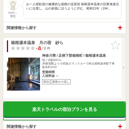
お一人様歓迎の健康的な箱根の逗留宿 箱根湯本温泉の旧東海道沿
いに位置し、山の斜面に沿うように佇む、昭和21年（194…
50代～
男性
関連情報から探す
箱根湯本温泉 月の宿 紗ら
お気に入
りに追加
-点
/ 0 件
神奈川県 / 足柄下郡箱根町 / 箱根湯本温泉
塔ノ沢駅697m
JR新宿駅より小田急ロマンスカーで終点箱根湯本駅下車
徒歩約10分
営業時間
入浴料金 ～
宿泊
源泉かけ流し
楽天トラベルの宿泊プランを見る
関連情報から探す