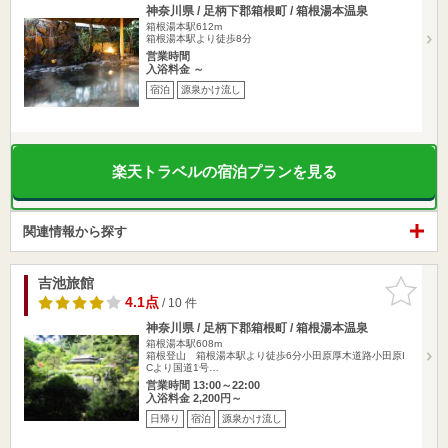
神奈川県 / 足柄下郡箱根町 / 箱根湯本温泉
箱根湯本駅612m
箱根湯本駅より徒歩8分
営業時間
入浴料金 ～
宿泊
源泉かけ流し
楽天トラベルの宿泊プランを見る
関連情報から探す
吉池旅館
お気に入
りに追加
4.1点
/ 10 件
神奈川県 / 足柄下郡箱根町 / 箱根湯本温泉
箱根湯本駅608m
箱根登山 箱根湯本駅より徒歩6分小田原厚木道路小田原I
Cより国道1号…
営業時間 13:00～22:00
入浴料金 2,200円～
日帰り
宿泊
源泉かけ流し