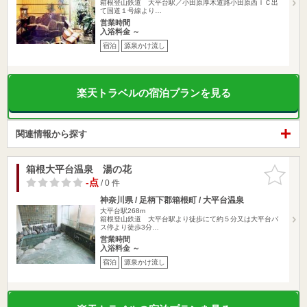
箱根登山鉄道 大平台駅／小田原厚木道路小田原西ＩＣ出
て国道１号線より…
営業時間
入浴料金 ～
宿泊
源泉かけ流し
楽天トラベルの宿泊プランを見る
関連情報から探す
箱根大平台温泉 湯の花
お気に入
りに追加
-点
/ 0 件
神奈川県 / 足柄下郡箱根町 / 大平台温泉
大平台駅268m
箱根登山鉄道 大平台駅より徒歩にて約５分又は大平台バ
ス停より徒歩3分…
営業時間
入浴料金 ～
宿泊
源泉かけ流し