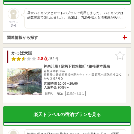
昼食バイキングとセットのプランで利用しました。 バイキングは
品数豊富で楽しめました。 温泉は、内湯外湯とも清潔感があり…
50代～
男性
関連情報から探す
かっぱ天国
お気に入
りに追加
2.8点
/ 52 件
神奈川県 / 足柄下郡箱根町 / 箱根湯本温泉
箱根湯本駅80m
箱根登山鉄道箱根湯本駅からすぐ小田原厚木道路箱根口IC
から国道1号を…
営業時間 10:00～20:00
入浴料金 900円～
日帰り
宿泊
源泉かけ流し
楽天トラベルの宿泊プランを見る
河童を求めて日本中を取材していて、箱根湯本の「かっぱ天国」