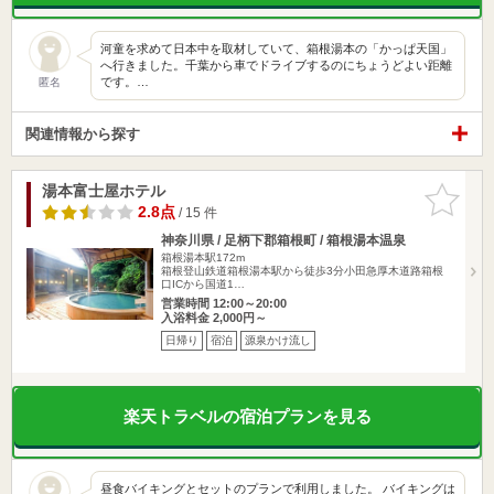
河童を求めて日本中を取材していて、箱根湯本の「かっぱ天国」
へ行きました。千葉から車でドライブするのにちょうどよい距離
です。…
匿名
関連情報から探す
湯本富士屋ホテル
お気に入
りに追加
2.8点
/ 15 件
神奈川県 / 足柄下郡箱根町 / 箱根湯本温泉
箱根湯本駅172m
箱根登山鉄道箱根湯本駅から徒歩3分小田急厚木道路箱根
口ICから国道1…
営業時間 12:00～20:00
入浴料金 2,000円～
日帰り
宿泊
源泉かけ流し
楽天トラベルの宿泊プランを見る
昼食バイキングとセットのプランで利用しました。 バイキングは