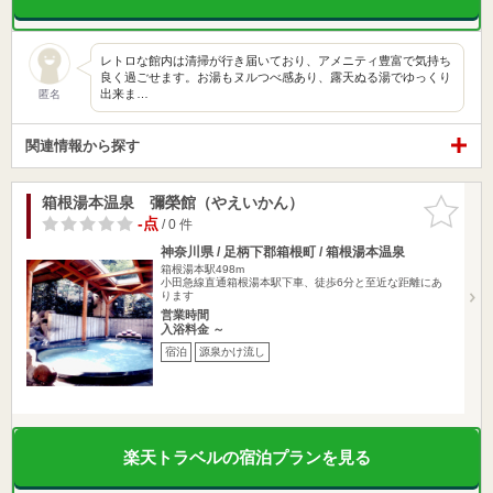
レトロな館内は清掃が行き届いており、アメニティ豊富で気持ち
良く過ごせます。お湯もヌルつべ感あり、露天ぬる湯でゆっくり
出来ま…
匿名
関連情報から探す
箱根湯本温泉 彌榮館（やえいかん）
お気に入
りに追加
-点
/ 0 件
神奈川県 / 足柄下郡箱根町 / 箱根湯本温泉
箱根湯本駅498m
小田急線直通箱根湯本駅下車、徒歩6分と至近な距離にあ
ります
営業時間
入浴料金 ～
宿泊
源泉かけ流し
楽天トラベルの宿泊プランを見る