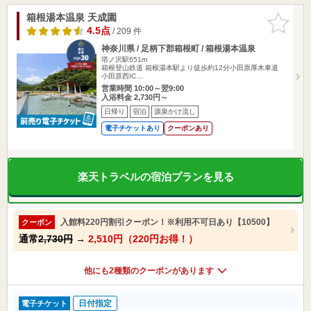
箱根湯本温泉 天成園
お気に入
りに追加
4.5点
/ 209 件
神奈川県 / 足柄下郡箱根町 / 箱根湯本温泉
塔ノ沢駅651m
箱根登山鉄道 箱根湯本駅より徒歩約12分小田原厚木車道
小田原西IC…
営業時間 10:00～翌9:00
入浴料金 2,730円～
日帰り
宿泊
源泉かけ流し
電子チケットあり
クーポンあり
楽天トラベルの宿泊プランを見る
入館料220円割引クーポン！※利用不可日あり【10500】
クーポン
通常
2,730円
→
2,510円（220円お得！）
他にも2種類のクーポンがあります
日付指定
電子チケット