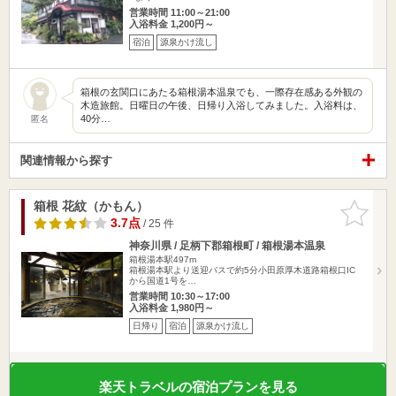
営業時間 11:00～21:00
入浴料金 1,200円～
宿泊
源泉かけ流し
箱根の玄関口にあたる箱根湯本温泉でも、一際存在感ある外観の
木造旅館。日曜日の午後、日帰り入浴してみました。入浴料は、
40分…
匿名
関連情報から探す
箱根 花紋（かもん）
お気に入
りに追加
3.7点
/ 25 件
神奈川県 / 足柄下郡箱根町 / 箱根湯本温泉
箱根湯本駅497m
箱根湯本駅より送迎バスで約5分小田原厚木道路箱根口IC
から国道1号を…
営業時間 10:30～17:00
入浴料金 1,980円～
日帰り
宿泊
源泉かけ流し
楽天トラベルの宿泊プランを見る