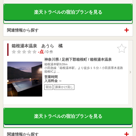
楽天トラベルの宿泊プランを見る
関連情報から探す
箱根湯本温泉 あうら 橘
お気に入
りに追加
-点
/ 0 件
神奈川県 / 足柄下郡箱根町 / 箱根湯本温泉
箱根湯本駅628m
小田急線「箱根湯本駅」より徒歩１５分 / 小田原厚木道路
箱根ICよ…
営業時間
入浴料金 ～
宿泊
源泉かけ流し
楽天トラベルの宿泊プランを見る
関連情報から探す