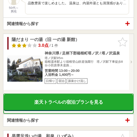
品数豊富で楽しめました。 温泉は、内湯外湯とも清潔感があり…
50代～
男性
関連情報から探す
陽だまり 一の湯（旧 一の湯 新館）
お気に入
りに追加
3.0点
/ 1 件
神奈川県 / 足柄下郡箱根町塔ノ沢 / 塔ノ沢温泉
塔ノ沢駅95m
箱根湯本駅より箱根登山鉄道強羅行 塔ノ沢駅下車徒歩8
分小田原厚木道路…
営業時間 13:00～20:00
入浴料金 1,400円～
日帰り
宿泊
源泉かけ流し
楽天トラベルの宿泊プランを見る
関連情報から探す
早雲足洗いの湯 和泉（いずみ）
お気に入