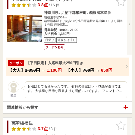
りに追加
3.8点
/ 16 件
神奈川県 / 足柄下郡箱根町 / 箱根湯本温泉
箱根湯本駅507m
箱根湯本駅より徒歩10分小田原箱根道路山﨑ＩＣより国道
１号線で箱根湯…
営業時間 10:00～21:00
入浴料金 1,350円～
日帰り
源泉かけ流し
クーポンあり
【平日限定】入浴料最大250円引き
クーポン
【大人】
1,350円
→
1,100円
【小人】
700円
→
650円
お湯はとても良かったです。 有料の個室はレトロ感が溢れてま
す。 大規模な日帰り温泉よりも断然いいですよ。 フロントで…
匿名
関連情報から探す
萬翠楼福住
お気に入
りに追加
3.7点
/ 3 件