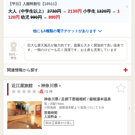
【平日】入館料割引【10511】
大人（中学生以上）
2730円
→
2130円
小学生
1320円
→
1
120円
幼児
990円
→
890円
他にも6種類の電子チケットがあります
巨大な露天風呂が魅力的です。庭園も大きく開放的で良い温泉で
す。一階のロビーも広く清潔です。お土産も充実しています
50代～
男性
関連情報から探す
近江屋旅館 ＜神奈川県＞
お気に入
りに追加
-点
/ 0 件
神奈川県 / 足柄下郡箱根町 / 箱根湯本温泉
塔ノ沢駅759m
小田急線 箱根湯本駅より送迎バスにて５分
営業時間
入浴料金 ～
宿泊
源泉かけ流し