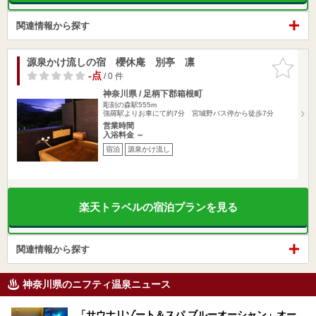
関連情報から探す
源泉かけ流しの宿 櫻休庵 別亭 凛
お気に入
りに追加
-点
/ 0 件
神奈川県 / 足柄下郡箱根町
彫刻の森駅555m
強羅駅よりお車にて約7分 宮城野バス停から徒歩7分
営業時間
入浴料金 ～
宿泊
源泉かけ流し
楽天トラベルの宿泊プランを見る
関連情報から探す
神奈川県のニフティ温泉ニュース
「サウナリゾート＆スパ ブルーオーシャン」オー