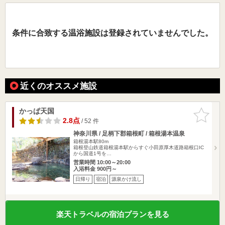
条件に合致する温浴施設は登録されていませんでした。
近くのオススメ施設
かっぱ天国
お気に入
りに追加
2.8点
/ 52 件
神奈川県 / 足柄下郡箱根町 / 箱根湯本温泉
箱根湯本駅80m
箱根登山鉄道箱根湯本駅からすぐ小田原厚木道路箱根口IC
から国道1号を…
営業時間 10:00～20:00
入浴料金 900円～
日帰り
宿泊
源泉かけ流し
楽天トラベルの宿泊プランを見る