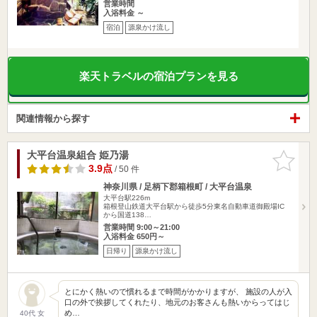
営業時間
入浴料金 ～
宿泊
源泉かけ流し
楽天トラベルの宿泊プランを見る
関連情報から探す
大平台温泉組合 姫乃湯
お気に入
りに追加
3.9点
/ 50 件
神奈川県 / 足柄下郡箱根町 / 大平台温泉
大平台駅226m
箱根登山鉄道大平台駅から徒歩5分東名自動車道御殿場IC
から国道138…
営業時間 9:00～21:00
入浴料金 650円～
日帰り
源泉かけ流し
とにかく熱いので慣れるまで時間がかかりますが、 施設の人が入
口の外で挨拶してくれたり、地元のお客さんも熱いからってはじ
め…
40代 女