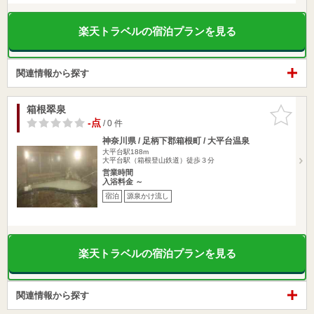
楽天トラベルの宿泊プランを見る
関連情報から探す
箱根翠泉
お気に入
りに追加
-点
/ 0 件
神奈川県 / 足柄下郡箱根町 / 大平台温泉
大平台駅188m
大平台駅（箱根登山鉄道）徒歩３分
営業時間
入浴料金 ～
宿泊
源泉かけ流し
楽天トラベルの宿泊プランを見る
関連情報から探す