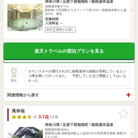
神奈川県 / 足柄下郡箱根町 / 箱根湯本温泉
箱根湯本駅477m
新幹線:小田原駅からタクシーで約15分／箱根湯本駅から徒
歩5分。東名…
営業時間
入浴料金 ～
宿泊
源泉かけ流し
楽天トラベルの宿泊プランを見る
ロマンスカーが運行されずに箱根湯本の旅館が苦戦しているとい
う噂を聞いて行ってみた。 予想していたほど閑散としてはいな
かった…
匿名
関連情報から探す
萬寿福
お気に入
りに追加
3.7点
/ 3 件
神奈川県 / 足柄下郡箱根町 / 箱根湯本温泉
箱根湯本駅495m
箱根登山線 箱根湯本駅より徒歩5分小田原厚木道路 箱根口I
Cより10…