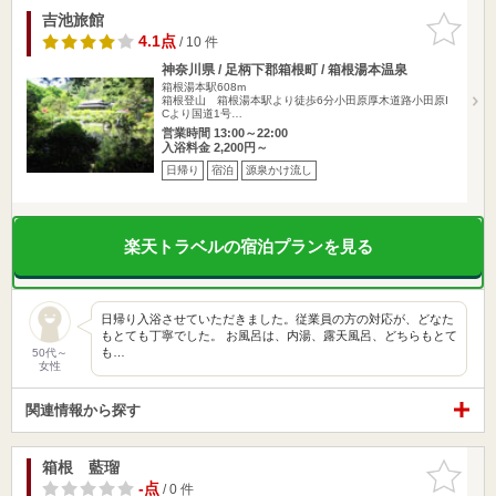
吉池旅館
お気に入
りに追加
4.1点
/ 10 件
神奈川県 / 足柄下郡箱根町 / 箱根湯本温泉
箱根湯本駅608m
箱根登山 箱根湯本駅より徒歩6分小田原厚木道路小田原I
Cより国道1号…
営業時間 13:00～22:00
入浴料金 2,200円～
日帰り
宿泊
源泉かけ流し
楽天トラベルの宿泊プランを見る
日帰り入浴させていただきました。従業員の方の対応が、どなた
もとても丁寧でした。 お風呂は、内湯、露天風呂、どちらもとて
も…
50代～
女性
関連情報から探す
箱根 藍瑠
お気に入
りに追加
-点
/ 0 件