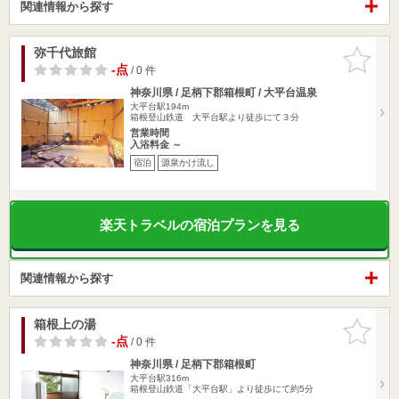
関連情報から探す
弥千代旅館
お気に入
りに追加
-点
/ 0 件
神奈川県 / 足柄下郡箱根町 / 大平台温泉
大平台駅194m
箱根登山鉄道 大平台駅より徒歩にて３分
営業時間
入浴料金 ～
宿泊
源泉かけ流し
楽天トラベルの宿泊プランを見る
関連情報から探す
箱根上の湯
お気に入
りに追加
-点
/ 0 件
神奈川県 / 足柄下郡箱根町
大平台駅316m
箱根登山鉄道「大平台駅」より徒歩にて約5分