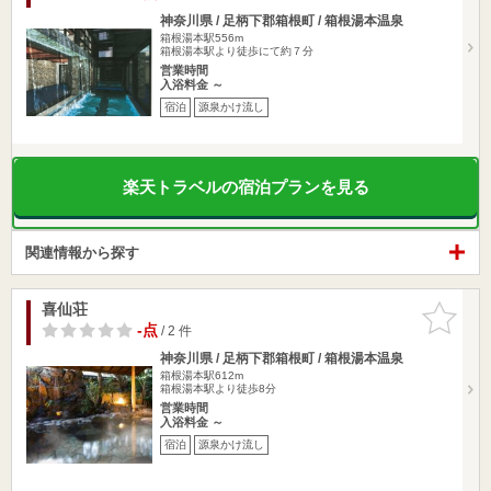
神奈川県 / 足柄下郡箱根町 / 箱根湯本温泉
箱根湯本駅556m
箱根湯本駅より徒歩にて約７分
営業時間
入浴料金 ～
宿泊
源泉かけ流し
楽天トラベルの宿泊プランを見る
関連情報から探す
喜仙荘
お気に入
りに追加
-点
/ 2 件
神奈川県 / 足柄下郡箱根町 / 箱根湯本温泉
箱根湯本駅612m
箱根湯本駅より徒歩8分
営業時間
入浴料金 ～
宿泊
源泉かけ流し