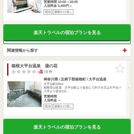
営業時間 10:00～18:00
入浴料金 5,400円～
宿泊
源泉かけ流し
楽天トラベルの宿泊プランを見る
関連情報から探す
箱根大平台温泉 湯の花
お気に入
りに追加
-点
/ 0 件
神奈川県 / 足柄下郡箱根町 / 大平台温泉
大平台駅268m
箱根登山鉄道 大平台駅より徒歩にて約５分又は大平台バ
ス停より徒歩3分…
営業時間
入浴料金 ～
宿泊
源泉かけ流し
楽天トラベルの宿泊プランを見る