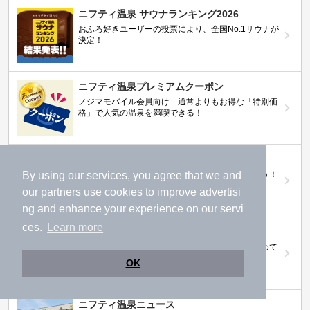
ニフティ温泉 サウナランキング2026
おふろ好きユーザーの投票により、全国No.1サウナが
決定！
ニフティ温泉プレミアムクーポン
ノジマモバイル会員向け 通常よりもお得な「特別価
格」で人気の温泉を満喫できる！
【ニフティ温泉 百名湯2026】
行ってみたい施設に投票してプレゼントを当てよう！
By using our services, you agree that we and
（全10回開催 / 合計260名様）
our
partners
use cookies to improve advertisi
ng and enhance your experience on our servi
ces.
Learn more
岩盤浴特集
日本全国の岩盤浴情報だけをピックアップ。まとめて
検索！
OK
ニフティ温泉ニュース