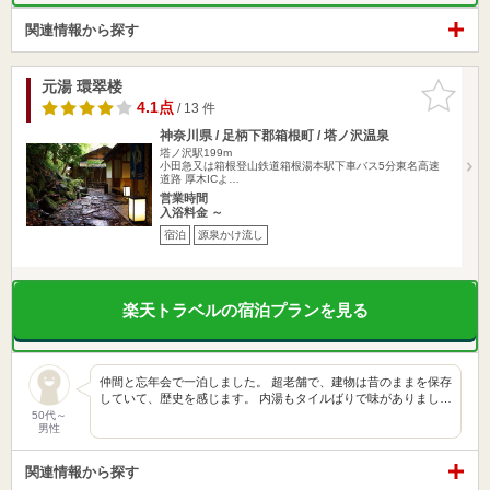
関連情報から探す
元湯 環翠楼
お気に入
りに追加
4.1点
/ 13 件
神奈川県 / 足柄下郡箱根町 / 塔ノ沢温泉
塔ノ沢駅199m
小田急又は箱根登山鉄道箱根湯本駅下車バス5分東名高速
道路 厚木ICよ…
営業時間
入浴料金 ～
宿泊
源泉かけ流し
楽天トラベルの宿泊プランを見る
仲間と忘年会で一泊しました。 超老舗で、建物は昔のままを保存
していて、歴史を感じます。 内湯もタイルばりで味がありまし…
50代～
男性
関連情報から探す