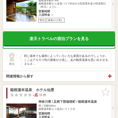
箱根湯本駅679m
箱根湯本駅から送迎バスで約5分小田原厚木道小田原西IC
（終点）より1…
営業時間
入浴料金 ～
宿泊
源泉かけ流し
楽天トラベルの宿泊プランを見る
同じ湯本でも場所によっていろいろな泉質があるのでしょうか。
ここはアルカリ性の源泉かけ流し。あの観音温泉を思い出させる
ヌルヌ…
匿名
関連情報から探す
箱根湯本温泉 ホテル仙景
お気に入
りに追加
-点
/ 0 件
神奈川県 / 足柄下郡箱根町 / 箱根湯本温泉
塔ノ沢駅686m
箱根湯本駅より徒歩にて１０分
営業時間
入浴料金 ～