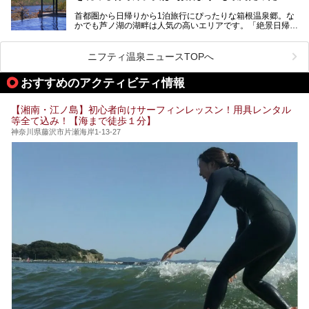
盤浴・漫画の充実度」「景色の良さ」「高級感」「深夜営
首都圏から日帰りから1泊旅行にぴったりな箱根温泉郷。な
昭和の日本を代表する建築家の一人、村野藤吾が芦ノ湖の畔
業」「駅近」など、目的別に厳選して紹介します。
かでも芦ノ湖の湖畔は人気の高いエリアです。「絶景日帰り
に建てた桃源郷のようなホテルがここ。自家源泉の温泉や、
今の気分にぴったりの施設を見つけて、最高のリフレッシュ
温泉 龍宮殿本館」は、露天風呂から芦ノ湖と富士山の両方
こだわりぬいた食もあわせて、このホテルの魅力をレポート
時間を過ごす参考にしていただけますと幸いです。
が楽しめるまさに眺望自慢の日帰り温泉。
します。
ニフティ温泉ニュースTOPへ
そしてここは全24室の「箱根 芦ノ湖畔蛸川温泉 龍宮殿」と
───
して宿泊もできます。宿泊者は「龍宮殿本館」の営業時間に
提供元：株式会社西武・プリンスホテルズワールドワイド
おすすめのアクティビティ情報
加えて、朝6時からの宿泊者専用時間帯にも「龍宮殿本館」
【PR】
のお風呂が利用できます。
この記事はザ・プリンス 箱根芦ノ湖のPR記事です。
【湘南・江ノ島】初心者向けサーフィンレッスン！用具レンタル
今回は日帰り温泉としての「絶景日帰り温泉 龍宮殿本館
等全て込み！【海まで徒歩１分】
（以下、龍宮殿本館）」と、旅館としての「箱根 芦ノ湖畔
蛸川温泉 龍宮殿（以下、龍宮殿）」の両方の魅力をたっぷ
神奈川県藤沢市片瀬海岸1-13-27
りお伝えします！
ここは箱根神社、九頭龍神社、白龍神社、箱根元宮と箱根の
4つの神社に囲まれたパワースポットです。
───
提供元：株式会社西武・プリンスホテルズワールドワイド
【PR】
この記事は箱根 芦ノ湖畔蛸川温泉 龍宮殿のPR記事です。