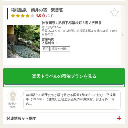
箱根温泉 鶴井の宿 紫雲荘
お気に入
りに追加
4.0点
/ 1 件
神奈川県 / 足柄下郡箱根町 / 塔ノ沢温泉
塔ノ沢駅220m
用賀I.C.より車で約1時間。箱根湯本駅より徒歩15分（旅館
組合の送…
営業時間
入浴料金 ～
宿泊
源泉かけ流し
楽天トラベルの宿泊プランを見る
箱根駅伝の選手たちが駆け抜ける国道1号線沿いに佇む、平成元
年（1989年）に開業した塔之沢温泉の和風旅館。およそ四千坪
の…
50代～
男性
関連情報から探す