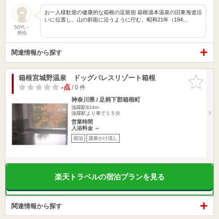
お一人様歓迎の健康的な箱根の逗留宿 箱根湯本温泉の旧東海道沿
いに位置し、山の斜面に沿うように佇む、昭和21年（194…
50代～
男性
関連情報から探す
箱根宮城野温泉 ドッグパレスリゾート箱根
お気に入
りに追加
-点
/ 0 件
神奈川県 / 足柄下郡箱根町
強羅駅824m
強羅駅より車で１５分
営業時間
入浴料金 ～
宿泊
源泉かけ流し
楽天トラベルの宿泊プランを見る
関連情報から探す