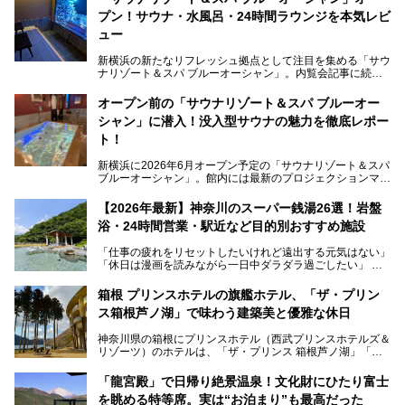
プン！サウナ・水風呂・24時間ラウンジを本気レビ
ュー
新横浜の新たなリフレッシュ拠点として注目を集める「サウ
ナリゾート＆スパ ブルーオーシャン」。内覧会記事に続
き、今回は実際に体験してみたリアルな様子をレポートしま
す。サウナや水風呂の気持ちよさはもちろん、リラックスス
オープン前の「サウナリゾート＆スパ ブルーオー
ペースの過ごしやすさまで徹底チェック。新横浜エリアで日
シャン」に潜入！没入型サウナの魅力を徹底レポー
常の疲れをリセットしたい人、ライブやスポーツ観戦遠征組
は必見です。
ト！
新横浜に2026年6月オープン予定の「サウナリゾート＆スパ
ブルーオーシャン」。館内には最新のプロジェクションマッ
ピングが多用され、まるで世界を旅しているかのような圧倒
的な“没入感（イマーシブ）”を体験できます。
【2026年最新】神奈川のスーパー銭湯26選！岩盤
浴・24時間営業・駅近など目的別おすすめ施設
「仕事の疲れをリセットしたいけれど遠出する元気はない」
今回は、そんな大注目の施設に一足先にお邪魔し、その全貌
「休日は漫画を読みながら一日中ダラダラ過ごしたい」
を見学させていただきました！
「子ども連れでも気兼ねなく、家事を忘れてリフレッシュし
たい」
サウナ室の中に咲き誇る桜、魚たちが泳ぐ水風呂、そしてバ
箱根 プリンスホテルの旗艦ホテル、「ザ・プリン
リのビーチを思わせる休憩スペース…。驚きの連続だった館
ス箱根芦ノ湖」で味わう建築美と優雅な休日
そんな「癒やされたい」という願いを叶えてくれるのが、神
内の様子をレポートします！
奈川県のスーパー銭湯。
神奈川県の箱根にプリンスホテル（西武プリンスホテルズ＆
神奈川県には、サウナや岩盤浴、一日中遊べるエンタメ施設
リゾーツ）のホテルは、「ザ・プリンス 箱根芦ノ湖」「芦
など、“非日常”を味わえるスーパー銭湯が数多く揃っていま
ノ湖畔 蛸川温泉 龍宮殿」「箱根湯の花プリンスホテル」
す。しかし、選択肢が多いからこそ「どの施設か迷ってしま
「箱根仙石原プリンスホテル」と4軒あり、今回ご紹介する
う」という人も多いはず。
「龍宮殿」で日帰り絶景温泉！文化財にひたり富士
「ザ・プリンス 箱根芦ノ湖」は、その中でもフラッグシッ
を眺める特等席。実は“お泊まり”も最高だった
プ（旗艦）に位置づけられる特別なホテルです。
そこで今回は、神奈川県内の人気施設26選を「安さ」「岩