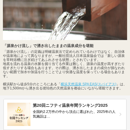
「源泉かけ流し」で湧き出したままの温泉成分を堪能
「源泉かけ流し」の定義は明確温泉法で定められているわけではなく、自治体
や温泉地によって異なりますが、一般社団法人日本温泉協会では「新しい源泉
を常時浴槽に注ぎ続けてあふれさせる状態」とされています。
地底を流れる温泉の水脈を掘り当てる作業は難しく、源泉の温度が高すぎたり
低すぎたりする場合もあります。その際は、湧き出したままの成分が損なわれ
ない範囲で加水や加温を行うことでより快適な温度を保っている場合もありま
す。
横浜駅から徒歩5分のところにある「
横浜天然温泉 SPA EAS(スパイアス)
」は、
地下1,500mから湧き出る琥珀色の天然温泉を都会にいながら堪能できます。
第20回ニフティ温泉年間ランキング2025
全国約2.2万件の中から頂点に選ばれた、2025年の人
気施設は…