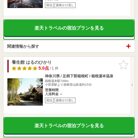
宿泊
源泉かけ流し
楽天トラベルの宿泊プランを見る
関連情報から探す
養生館 はるのひかり
お気に入
りに追加
5.0点
/ 1 件
神奈川県 / 足柄下郡箱根町 / 箱根湯本温泉
箱根湯本駅748m
小田原駅より箱根登山鉄道約15分
営業時間
入浴料金 ～
宿泊
源泉かけ流し
楽天トラベルの宿泊プランを見る