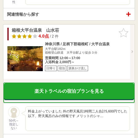
性
関連情報から探す
箱根大平台温泉 山水荘
お気に入
りに追加
4.0点
/ 2 件
神奈川県 / 足柄下郡箱根町 / 大平台温泉
大平台駅182m
箱根登山鉄道 大平台駅より徒歩３分
営業時間 12:00～17:00
入浴料金 2,000円～
日帰り
宿泊
源泉かけ流し
楽天トラベルの宿泊プランを見る
料金上がっていました 外の野天風呂1時間二人合計5,600円でした
以下、野天風呂のみの情報です メリットのシャ…
50代～
指定し
ない