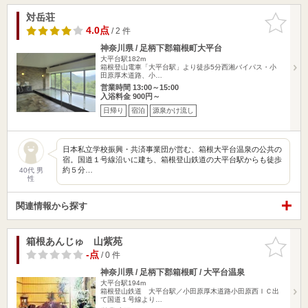
対岳荘
お気に入
りに追加
4.0点
/ 2 件
神奈川県 / 足柄下郡箱根町大平台
大平台駅182m
箱根登山電車「大平台駅」より徒歩5分西湘バイパス・小
田原厚木道路、小…
営業時間 13:00～15:00
入浴料金 900円～
日帰り
宿泊
源泉かけ流し
日本私立学校振興・共済事業団が営む、箱根大平台温泉の公共の
宿。国道１号線沿いに建ち、箱根登山鉄道の大平台駅からも徒歩
約５分…
40代 男
性
関連情報から探す
箱根あんじゅ 山紫苑
お気に入
りに追加
-点
/ 0 件
神奈川県 / 足柄下郡箱根町 / 大平台温泉
大平台駅194m
箱根登山鉄道 大平台駅／小田原厚木道路小田原西ＩＣ出
て国道１号線より…