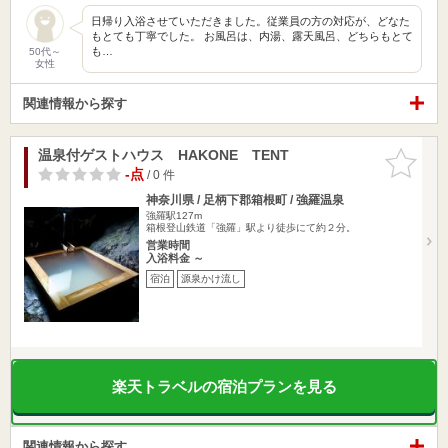
日帰り入浴させていただきました。従業員の方の対応が、どなた
もとても丁寧でした。 お風呂は、内湯、露天風呂、どちらもとて
も…
50代～
女性
関連情報から探す
温泉付ゲストハウス HAKONE TENT
お気に入
りに追加
-点
/ 0 件
神奈川県 / 足柄下郡箱根町 / 強羅温泉
強羅駅127m
箱根登山鉄道「強羅」駅より徒歩にて約２分。
営業時間
入浴料金 ～
宿泊
源泉かけ流し
楽天トラベルの宿泊プランを見る
関連情報から探す