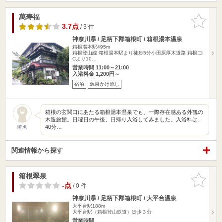
萬寿福
お気に入
りに追加
3.7点
/ 3 件
神奈川県 / 足柄下郡箱根町 / 箱根湯本温泉
箱根湯本駅495m
箱根登山線 箱根湯本駅より徒歩5分小田原厚木道路 箱根口I
Cより10…
営業時間 11:00～21:00
入浴料金 1,200円～
宿泊
源泉かけ流し
箱根の玄関口にあたる箱根湯本温泉でも、一際存在感ある外観の
木造旅館。日曜日の午後、日帰り入浴してみました。入浴料は、
40分…
匿名
関連情報から探す
箱根翠泉
お気に入
りに追加
-点
/ 0 件
神奈川県 / 足柄下郡箱根町 / 大平台温泉
大平台駅188m
大平台駅（箱根登山鉄道）徒歩３分
営業時間