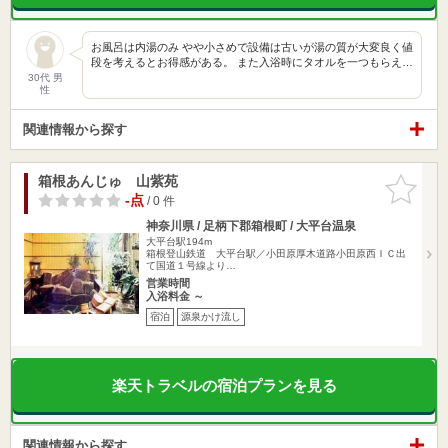
お風呂は内湯のみ やや小さめで設備は古いが湯の質が大変良く値
段を考えるとお得感がある。 また入浴時にタオルを一つもらえ…
30代 男
性
関連情報から探す
箱根あんじゅ 山紫苑
お気に入
りに追加
-点
/ 0 件
神奈川県 / 足柄下郡箱根町 / 大平台温泉
大平台駅194m
箱根登山鉄道 大平台駅／小田原厚木道路小田原西ＩＣ出
て国道１号線より…
営業時間
入浴料金 ～
宿泊
源泉かけ流し
楽天トラベルの宿泊プランを見る
関連情報から探す