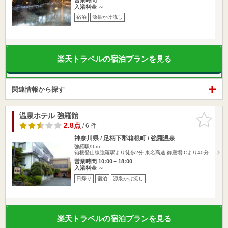
入浴料金 ～
宿泊
源泉かけ流し
楽天トラベルの宿泊プランを見る
関連情報から探す
温泉ホテル 強羅館
お気に入
りに追加
2.8点
/ 6 件
神奈川県 / 足柄下郡箱根町 / 強羅温泉
強羅駅96m
箱根登山線強羅駅より徒歩2分 東名高速 御殿場ICより40分
営業時間 10:00～18:00
入浴料金 ～
日帰り
宿泊
源泉かけ流し
楽天トラベルの宿泊プランを見る