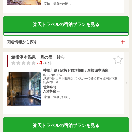
宿泊
源泉かけ流し
楽天トラベルの宿泊プランを見る
関連情報から探す
箱根湯本温泉 月の宿 紗ら
お気に入
りに追加
-点
/ 0 件
神奈川県 / 足柄下郡箱根町 / 箱根湯本温泉
塔ノ沢駅697m
JR新宿駅より小田急ロマンスカーで終点箱根湯本駅下車
徒歩約10分
営業時間
入浴料金 ～
宿泊
源泉かけ流し
楽天トラベルの宿泊プランを見る