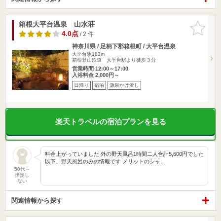
箱根大平台温泉 山水荘
お気に入
りに追加
4.0点
/ 2 件
神奈川県 / 足柄下郡箱根町 / 大平台温泉
大平台駅182m
箱根登山鉄道 大平台駅より徒歩３分
営業時間 12:00～17:00
入浴料金 2,000円～
日帰り
宿泊
源泉かけ流し
楽天トラベルの宿泊プランを見る
料金上がっていました 外の野天風呂1時間二人合計5,600円でした
以下、野天風呂のみの情報です メリットのシャ…
50代～
指定し
ない
関連情報から探す