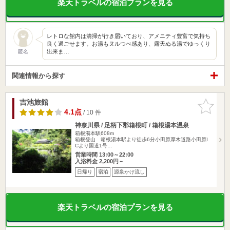
楽天トラベルの宿泊プランを見る
レトロな館内は清掃が行き届いており、アメニティ豊富で気持ち
良く過ごせます。お湯もヌルつべ感あり、露天ぬる湯でゆっくり
出来ま…
匿名
関連情報から探す
吉池旅館
お気に入
りに追加
4.1点
/ 10 件
神奈川県 / 足柄下郡箱根町 / 箱根湯本温泉
箱根湯本駅608m
箱根登山 箱根湯本駅より徒歩6分小田原厚木道路小田原I
Cより国道1号…
営業時間 13:00～22:00
入浴料金 2,200円～
日帰り
宿泊
源泉かけ流し
楽天トラベルの宿泊プランを見る