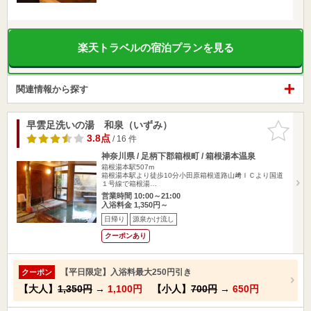
楽天トラベルの宿泊プランを見る
関連情報から探す
早雲足洗いの湯 和泉（いずみ）
お気に入
りに追加
3.8点
/ 16 件
神奈川県 / 足柄下郡箱根町 / 箱根湯本温泉
箱根湯本駅507m
箱根湯本駅より徒歩10分小田原箱根道路山﨑ＩＣより国道
１号線で箱根湯…
営業時間 10:00～21:00
入浴料金 1,350円～
日帰り
源泉かけ流し
クーポンあり
【平日限定】入浴料最大250円引き
クーポン
【大人】
1,350円
→
1,100円
【小人】
700円
→
650円