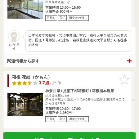
田原厚木道路、小…
営業時間 13:00～15:00
入浴料金 900円～
日帰り
宿泊
源泉かけ流し
日本私立学校振興・共済事業団が営む、箱根大平台温泉の公共の
宿。国道１号線沿いに建ち、箱根登山鉄道の大平台駅からも徒歩
約５分…
40代 男
性
関連情報から探す
箱根 花紋（かもん）
お気に入
りに追加
3.7点
/ 25 件
神奈川県 / 足柄下郡箱根町 / 箱根湯本温泉
箱根湯本駅497m
箱根湯本駅より送迎バスで約5分小田原厚木道路箱根口IC
から国道1号を…
営業時間 10:30～17:00
入浴料金 1,980円～
日帰り
宿泊
源泉かけ流し