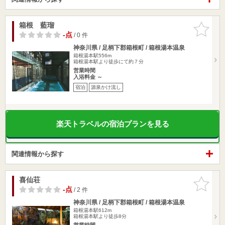
箱根 藍瑠
お気に入
りに追加
-点
/ 0 件
神奈川県 / 足柄下郡箱根町 / 箱根湯本温泉
箱根湯本駅556m
箱根湯本駅より徒歩にて約７分
営業時間
入浴料金 ～
宿泊
源泉かけ流し
楽天トラベルの宿泊プランを見る
関連情報から探す
喜仙荘
お気に入
りに追加
-点
/ 2 件
神奈川県 / 足柄下郡箱根町 / 箱根湯本温泉
箱根湯本駅612m
箱根湯本駅より徒歩8分
営業時間