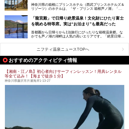
奈川県のスーパー銭湯。
神奈川県の箱根にプリンスホテル（西武プリンスホテルズ＆
神奈川県には、サウナや岩盤浴、一日中遊べるエンタメ施設
リゾーツ）のホテルは、「ザ・プリンス 箱根芦ノ湖」「芦
など、“非日常”を味わえるスーパー銭湯が数多く揃っていま
ノ湖畔 蛸川温泉 龍宮殿」「箱根湯の花プリンスホテル」
す。しかし、選択肢が多いからこそ「どの施設か迷ってしま
「箱根仙石原プリンスホテル」と4軒あり、今回ご紹介する
う」という人も多いはず。
「龍宮殿」で日帰り絶景温泉！文化財にひたり富士
「ザ・プリンス 箱根芦ノ湖」は、その中でもフラッグシッ
を眺める特等席。実は“お泊まり”も最高だった
プ（旗艦）に位置づけられる特別なホテルです。
そこで今回は、神奈川県内の人気施設26選を「安さ」「岩
盤浴・漫画の充実度」「景色の良さ」「高級感」「深夜営
首都圏から日帰りから1泊旅行にぴったりな箱根温泉郷。な
昭和の日本を代表する建築家の一人、村野藤吾が芦ノ湖の畔
業」「駅近」など、目的別に厳選して紹介します。
かでも芦ノ湖の湖畔は人気の高いエリアです。「絶景日帰り
に建てた桃源郷のようなホテルがここ。自家源泉の温泉や、
今の気分にぴったりの施設を見つけて、最高のリフレッシュ
温泉 龍宮殿本館」は、露天風呂から芦ノ湖と富士山の両方
こだわりぬいた食もあわせて、このホテルの魅力をレポート
時間を過ごす参考にしていただけますと幸いです。
が楽しめるまさに眺望自慢の日帰り温泉。
します。
ニフティ温泉ニュースTOPへ
そしてここは全24室の「箱根 芦ノ湖畔蛸川温泉 龍宮殿」と
───
して宿泊もできます。宿泊者は「龍宮殿本館」の営業時間に
提供元：株式会社西武・プリンスホテルズワールドワイド
おすすめのアクティビティ情報
加えて、朝6時からの宿泊者専用時間帯にも「龍宮殿本館」
【PR】
のお風呂が利用できます。
この記事はザ・プリンス 箱根芦ノ湖のPR記事です。
【湘南・江ノ島】初心者向けサーフィンレッスン！用具レンタル
今回は日帰り温泉としての「絶景日帰り温泉 龍宮殿本館
等全て込み！【海まで徒歩１分】
（以下、龍宮殿本館）」と、旅館としての「箱根 芦ノ湖畔
蛸川温泉 龍宮殿（以下、龍宮殿）」の両方の魅力をたっぷ
神奈川県藤沢市片瀬海岸1-13-27
りお伝えします！
ここは箱根神社、九頭龍神社、白龍神社、箱根元宮と箱根の
4つの神社に囲まれたパワースポットです。
───
提供元：株式会社西武・プリンスホテルズワールドワイド
【PR】
この記事は箱根 芦ノ湖畔蛸川温泉 龍宮殿のPR記事です。