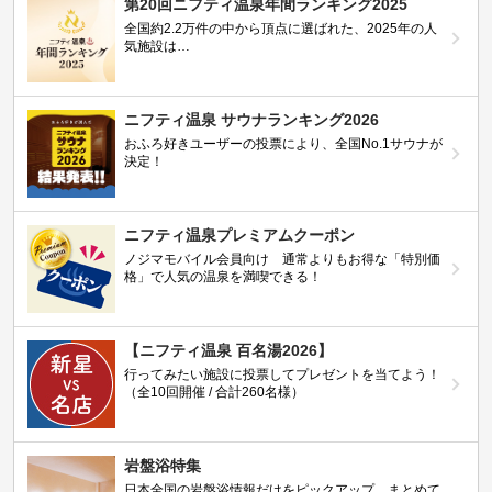
第20回ニフティ温泉年間ランキング2025
全国約2.2万件の中から頂点に選ばれた、2025年の人
気施設は…
ニフティ温泉 サウナランキング2026
おふろ好きユーザーの投票により、全国No.1サウナが
決定！
ニフティ温泉プレミアムクーポン
ノジマモバイル会員向け 通常よりもお得な「特別価
格」で人気の温泉を満喫できる！
【ニフティ温泉 百名湯2026】
行ってみたい施設に投票してプレゼントを当てよう！
（全10回開催 / 合計260名様）
岩盤浴特集
日本全国の岩盤浴情報だけをピックアップ。まとめて