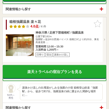
関連情報から探す
箱根強羅温泉 楽々花
お気に入
りに追加
4.0点
/ 4 件
神奈川県 / 足柄下郡箱根町 / 強羅温泉
公園下駅182m
強羅駅→徒歩6分西湘バイパス 箱根口ICより約20分、東名
高速道路 …
営業時間 12:00～15:30
入浴料金 1,200円～
日帰り
宿泊
源泉かけ流し
楽天トラベルの宿泊プランを見る
源泉かけ流しの白濁湯がしみる強羅の小宿 箱根登山鉄道「強羅
駅」から、徒歩で約7分。強羅温泉の緑に囲まれた閑静な場所
に…
50代～
男性
関連情報から探す