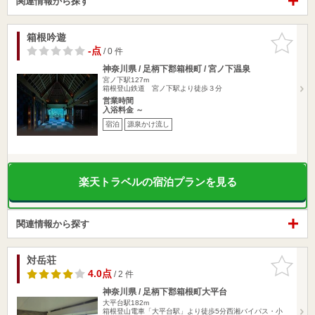
関連情報から探す
箱根吟遊
お気に入
りに追加
-点
/ 0 件
神奈川県 / 足柄下郡箱根町 / 宮ノ下温泉
宮ノ下駅127m
箱根登山鉄道 宮ノ下駅より徒歩３分
営業時間
入浴料金 ～
宿泊
源泉かけ流し
楽天トラベルの宿泊プランを見る
関連情報から探す
対岳荘
お気に入
りに追加
4.0点
/ 2 件
神奈川県 / 足柄下郡箱根町大平台
大平台駅182m
箱根登山電車「大平台駅」より徒歩5分西湘バイパス・小