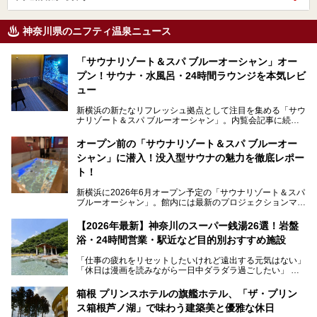
神奈川県のニフティ温泉ニュース
「サウナリゾート＆スパ ブルーオーシャン」オー
プン！サウナ・水風呂・24時間ラウンジを本気レビ
ュー
新横浜の新たなリフレッシュ拠点として注目を集める「サウ
ナリゾート＆スパ ブルーオーシャン」。内覧会記事に続
き、今回は実際に体験してみたリアルな様子をレポートしま
す。サウナや水風呂の気持ちよさはもちろん、リラックスス
オープン前の「サウナリゾート＆スパ ブルーオー
ペースの過ごしやすさまで徹底チェック。新横浜エリアで日
シャン」に潜入！没入型サウナの魅力を徹底レポー
常の疲れをリセットしたい人、ライブやスポーツ観戦遠征組
は必見です。
ト！
新横浜に2026年6月オープン予定の「サウナリゾート＆スパ
ブルーオーシャン」。館内には最新のプロジェクションマッ
ピングが多用され、まるで世界を旅しているかのような圧倒
的な“没入感（イマーシブ）”を体験できます。
【2026年最新】神奈川のスーパー銭湯26選！岩盤
浴・24時間営業・駅近など目的別おすすめ施設
「仕事の疲れをリセットしたいけれど遠出する元気はない」
今回は、そんな大注目の施設に一足先にお邪魔し、その全貌
「休日は漫画を読みながら一日中ダラダラ過ごしたい」
を見学させていただきました！
「子ども連れでも気兼ねなく、家事を忘れてリフレッシュし
たい」
サウナ室の中に咲き誇る桜、魚たちが泳ぐ水風呂、そしてバ
箱根 プリンスホテルの旗艦ホテル、「ザ・プリン
リのビーチを思わせる休憩スペース…。驚きの連続だった館
ス箱根芦ノ湖」で味わう建築美と優雅な休日
そんな「癒やされたい」という願いを叶えてくれるのが、神
内の様子をレポートします！