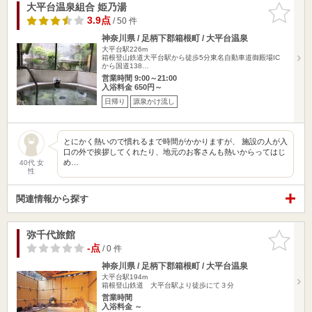
大平台温泉組合 姫乃湯
お気に入
りに追加
3.9点
/ 50 件
神奈川県 / 足柄下郡箱根町 / 大平台温泉
大平台駅226m
箱根登山鉄道大平台駅から徒歩5分東名自動車道御殿場IC
から国道138…
営業時間 9:00～21:00
入浴料金 650円～
日帰り
源泉かけ流し
とにかく熱いので慣れるまで時間がかかりますが、 施設の人が入
口の外で挨拶してくれたり、地元のお客さんも熱いからってはじ
め…
40代 女
性
関連情報から探す
弥千代旅館
お気に入
りに追加
-点
/ 0 件
神奈川県 / 足柄下郡箱根町 / 大平台温泉
大平台駅194m
箱根登山鉄道 大平台駅より徒歩にて３分
営業時間
入浴料金 ～