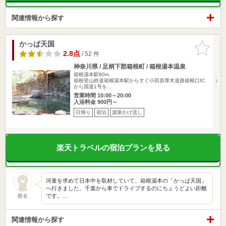
関連情報から探す
かっぱ天国
お気に入
りに追加
2.8点
/ 52 件
神奈川県 / 足柄下郡箱根町 / 箱根湯本温泉
箱根湯本駅80m
箱根登山鉄道箱根湯本駅からすぐ小田原厚木道路箱根口IC
から国道1号を…
営業時間 10:00～20:00
入浴料金 900円～
日帰り
宿泊
源泉かけ流し
楽天トラベルの宿泊プランを見る
河童を求めて日本中を取材していて、箱根湯本の「かっぱ天国」
へ行きました。千葉から車でドライブするのにちょうどよい距離
です。…
匿名
関連情報から探す