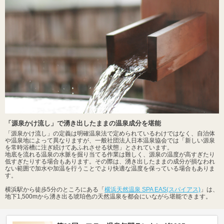
「源泉かけ流し」で湧き出したままの温泉成分を堪能
「源泉かけ流し」の定義は明確温泉法で定められているわけではなく、自治体
や温泉地によって異なりますが、一般社団法人日本温泉協会では「新しい源泉
を常時浴槽に注ぎ続けてあふれさせる状態」とされています。
地底を流れる温泉の水脈を掘り当てる作業は難しく、源泉の温度が高すぎたり
低すぎたりする場合もあります。その際は、湧き出したままの成分が損なわれ
ない範囲で加水や加温を行うことでより快適な温度を保っている場合もありま
す。
横浜駅から徒歩5分のところにある「
横浜天然温泉 SPA EAS(スパイアス)
」は、
地下1,500mから湧き出る琥珀色の天然温泉を都会にいながら堪能できます。