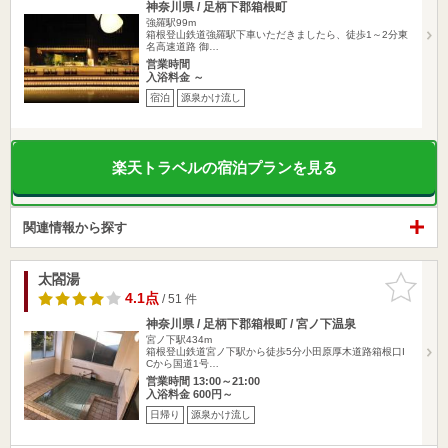
神奈川県 / 足柄下郡箱根町
強羅駅99m
箱根登山鉄道強羅駅下車いただきましたら、徒歩1～2分東
名高速道路 御…
営業時間
入浴料金 ～
宿泊
源泉かけ流し
楽天トラベルの宿泊プランを見る
関連情報から探す
太閤湯
お気に入
りに追加
4.1点
/ 51 件
神奈川県 / 足柄下郡箱根町 / 宮ノ下温泉
宮ノ下駅434m
箱根登山鉄道宮ノ下駅から徒歩5分小田原厚木道路箱根口I
Cから国道1号…
営業時間 13:00～21:00
入浴料金 600円～
日帰り
源泉かけ流し