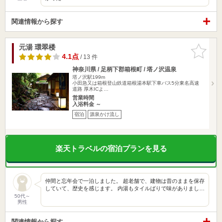
関連情報から探す
元湯 環翠楼
お気に入
りに追加
4.1点
/ 13 件
神奈川県 / 足柄下郡箱根町 / 塔ノ沢温泉
塔ノ沢駅199m
小田急又は箱根登山鉄道箱根湯本駅下車バス5分東名高速
道路 厚木ICよ…
営業時間
入浴料金 ～
宿泊
源泉かけ流し
楽天トラベルの宿泊プランを見る
仲間と忘年会で一泊しました。 超老舗で、建物は昔のままを保存
していて、歴史を感じます。 内湯もタイルばりで味がありまし…
50代～
男性
関連情報から探す