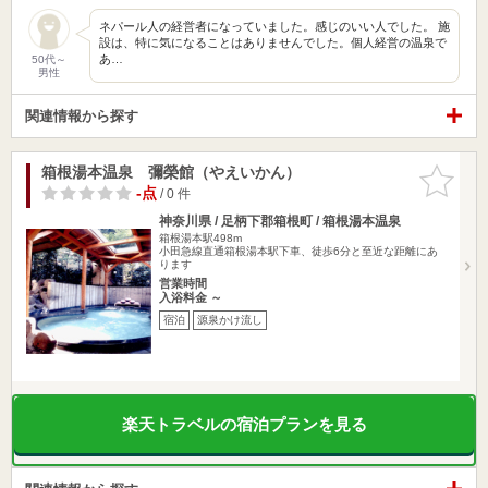
ネパール人の経営者になっていました。感じのいい人でした。 施
設は、特に気になることはありませんでした。個人経営の温泉で
あ…
50代～
男性
関連情報から探す
箱根湯本温泉 彌榮館（やえいかん）
お気に入
りに追加
-点
/ 0 件
神奈川県 / 足柄下郡箱根町 / 箱根湯本温泉
箱根湯本駅498m
小田急線直通箱根湯本駅下車、徒歩6分と至近な距離にあ
ります
営業時間
入浴料金 ～
宿泊
源泉かけ流し
楽天トラベルの宿泊プランを見る