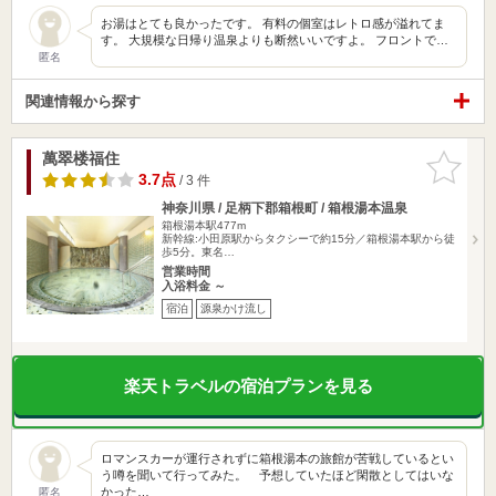
お湯はとても良かったです。 有料の個室はレトロ感が溢れてま
す。 大規模な日帰り温泉よりも断然いいですよ。 フロントで…
匿名
関連情報から探す
萬翠楼福住
お気に入
りに追加
3.7点
/ 3 件
神奈川県 / 足柄下郡箱根町 / 箱根湯本温泉
箱根湯本駅477m
新幹線:小田原駅からタクシーで約15分／箱根湯本駅から徒
歩5分。東名…
営業時間
入浴料金 ～
宿泊
源泉かけ流し
楽天トラベルの宿泊プランを見る
ロマンスカーが運行されずに箱根湯本の旅館が苦戦しているとい
う噂を聞いて行ってみた。 予想していたほど閑散としてはいな
かった…
匿名