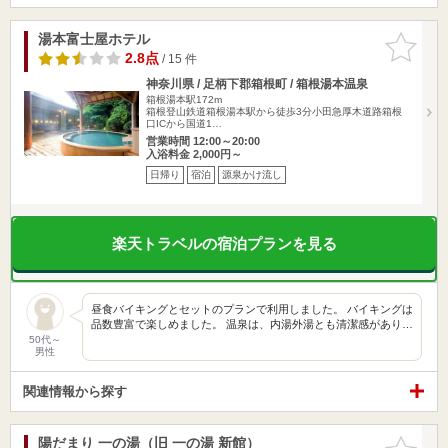
湯本富士屋ホテル
お気に入
りに追加
2.8点
/ 15 件
神奈川県 / 足柄下郡箱根町 / 箱根湯本温泉
箱根湯本駅172m
箱根登山鉄道箱根湯本駅から徒歩3分小田急厚木道路箱根
口ICから国道1…
営業時間 12:00～20:00
入浴料金 2,000円～
日帰り
宿泊
源泉かけ流し
楽天トラベルの宿泊プランを見る
昼食バイキングとセットのプランで利用しました。 バイキングは
品数豊富で楽しめました。 温泉は、内湯外湯とも清潔感があり…
50代～
男性
関連情報から探す
陽だまり 一の湯（旧 一の湯 新館）
お気に入