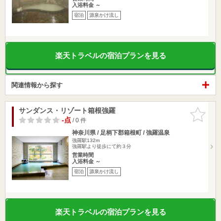
入浴料金 ～
宿泊
源泉かけ流し
楽天トラベルの宿泊プランを見る
関連情報から探す
サンダンス・リゾート箱根強羅
お気に入
りに追加
-点
/ 0 件
神奈川県 / 足柄下郡箱根町 / 強羅温泉
強羅駅132m
強羅駅より徒歩にて約３分
営業時間
入浴料金 ～
宿泊
源泉かけ流し
楽天トラベルの宿泊プランを見る