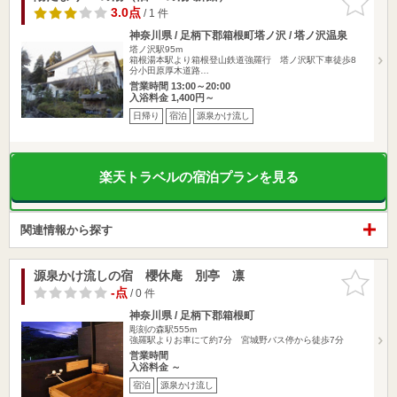
りに追加
3.0点
/ 1 件
神奈川県 / 足柄下郡箱根町塔ノ沢 / 塔ノ沢温泉
塔ノ沢駅95m
箱根湯本駅より箱根登山鉄道強羅行 塔ノ沢駅下車徒歩8
分小田原厚木道路…
営業時間 13:00～20:00
入浴料金 1,400円～
日帰り
宿泊
源泉かけ流し
楽天トラベルの宿泊プランを見る
関連情報から探す
源泉かけ流しの宿 櫻休庵 別亭 凛
お気に入
りに追加
-点
/ 0 件
神奈川県 / 足柄下郡箱根町
彫刻の森駅555m
強羅駅よりお車にて約7分 宮城野バス停から徒歩7分
営業時間
入浴料金 ～
宿泊
源泉かけ流し