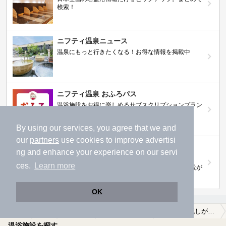
検索！
ニフティ温泉ニュース
温泉にもっと行きたくなる！お得な情報を掲載中
ニフティ温泉 おふろパス
温浴施設をお得に楽しめるサブスクリプションプラン
By using our services, you agree that we and
our
partners
use cookies to improve advertisi
【ニフティライフスタイル株主優待のご案
ng and enhance your experience on our servi
内】
ces.
Learn more
株主優待制度で人気の温浴施設に行こう！対象施設が
拡充されました！
OK
温泉TOP
関東
神奈川県
足柄上郡松田町
源泉かけ流しが楽しめる足柄上郡松田町の温泉、日帰り温泉、スーパー銭湯おすすめ
温浴施設を探す