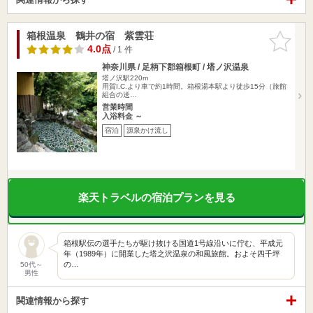
箱根温泉 鶴井の宿 紫雲荘
お気に入
りに追加
4.0点
/ 1 件
神奈川県 / 足柄下郡箱根町 / 塔ノ沢温泉
塔ノ沢駅220m
用賀I.C.より車で約1時間。箱根湯本駅より徒歩15分（旅館
組合の送…
営業時間
入浴料金 ～
宿泊
源泉かけ流し
楽天トラベルの宿泊プランを見る
箱根駅伝の選手たちが駆け抜ける国道1号線沿いに佇む、平成元
年（1989年）に開業した塔之沢温泉の和風旅館。およそ四千坪
の…
50代～
男性
関連情報から探す