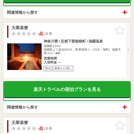
関連情報から探す
天翠茶寮
お気に入
りに追加
-点
/ 0 件
神奈川県 / 足柄下郡箱根町 / 強羅温泉
強羅駅124m
強羅駅より徒歩約3分。駐車場有り（10台・無料）強羅天
翠入口へ■秋、…
営業時間
入浴料金 ～
宿泊
源泉かけ流し
楽天トラベルの宿泊プランを見る
関連情報から探す
天翠茶寮
お気に入
りに追加
-点
/ 0 件