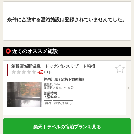
条件に合致する温浴施設は登録されていませんでした。
近くのオススメ施設
箱根宮城野温泉 ドッグパレスリゾート箱根
お気に入
りに追加
-点
/ 0 件
神奈川県 / 足柄下郡箱根町
強羅駅824m
強羅駅より車で１５分
営業時間
入浴料金 ～
宿泊
源泉かけ流し
楽天トラベルの宿泊プランを見る