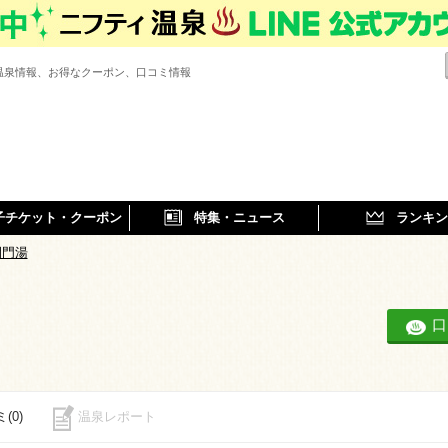
温泉情報、お得なクーポン、口コミ情報
子チケット・クーポン
特集・ニュース
ランキン
間門湯
口
(0)
温泉レポート