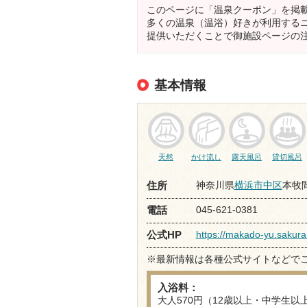
このページに「温泉クーポン」を掲
多くの温泉（温浴）好きが利用する
提供いただくことで御施設ページの
基本情報
天然
かけ流し
露天風呂
貸切風呂
神奈川県
横浜市中区
本牧間
住所
045-621-0381
電話
https://makado-yu.sakura
公式HP
※最新情報は各種公式サイトなどで
入浴料：
大人570円（12歳以上・中学生以