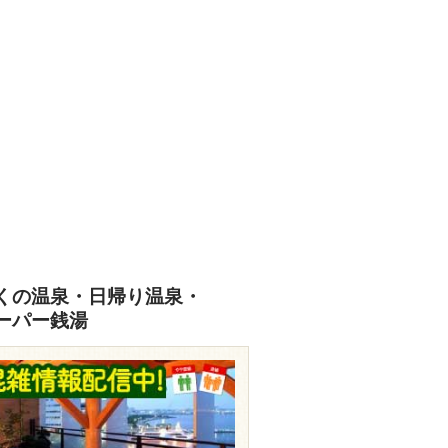
くの温泉・日帰り温泉・
ーパー銭湯
makado-yu.sakura.ne.jp/wp/