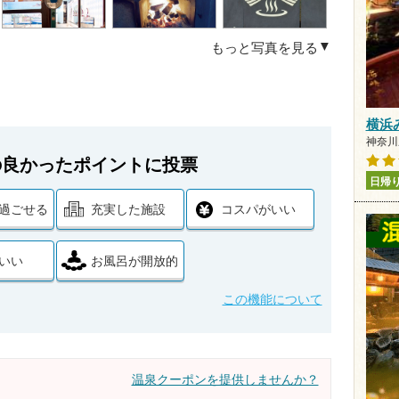
もっと写真を見る
横浜
神奈川県
の良かったポイントに投票
日帰
過ごせる
充実した施設
コスパがいい
いい
お風呂が開放的
この機能について
温泉クーポンを提供しませんか？