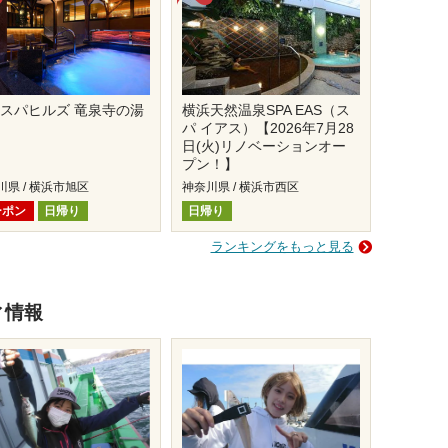
スパヒルズ 竜泉寺の湯
横浜天然温泉SPA EAS（ス
パ イアス）【2026年7月28
日(火)リノベーションオー
プン！】
川県 / 横浜市旭区
神奈川県 / 横浜市西区
ーポン
日帰り
日帰り
ランキングをもっと見る
ィ情報