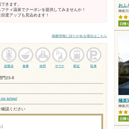
載できます。
おふ
ニフティ温泉でクーポンを提供してみませんか！
神奈川県
注目度アップも見込めます！
日帰
掲載情報に誤りがある場合はこちら
岩盤浴
食事
休憩
サウナ
駅近
駐車
門23-8
.ne.jp/wp/
極楽
神奈川県
ご確認ください
日帰
上）