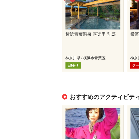
横浜青葉温泉 喜楽里 別邸
横濱
神奈川県 / 横浜市青葉区
神奈
日帰り
ク
おすすめのアクティビテ