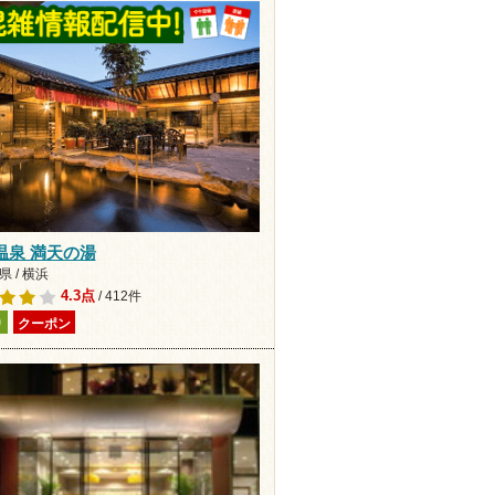
温泉 満天の湯
 / 横浜
4.3点
/ 412件
り
クーポン