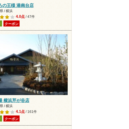
ろの王様 港南台店
 / 横浜
4.0点
/ 47件
り
クーポン
湯 横浜芹が谷店
 / 横浜
4.1点
/ 161件
り
クーポン