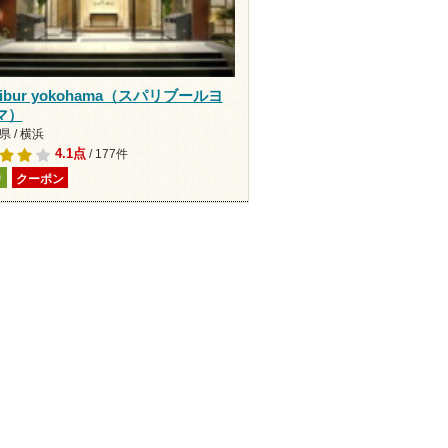
Libur yokohama（スパリブールヨ
マ）
 / 横浜
4.1点
/ 177件
り
クーポン