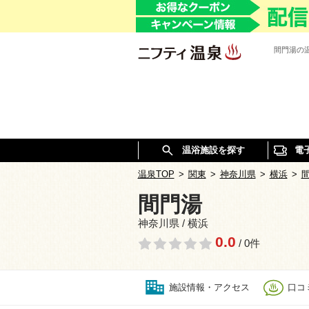
間門湯の
温浴施設を探す
電
温泉TOP
>
関東
>
神奈川県
>
横浜
>
間門湯
神奈川県 / 横浜
0.0
/ 0件
施設情報・アクセス
口コミ