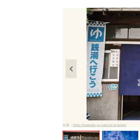
出典：
https://makado-yu.sakura.ne.jp/wp/