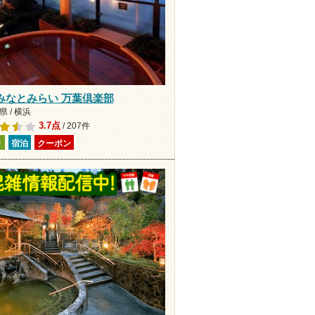
みなとみらい 万葉倶楽部
 / 横浜
3.7点
/ 207件
り
宿泊
クーポン