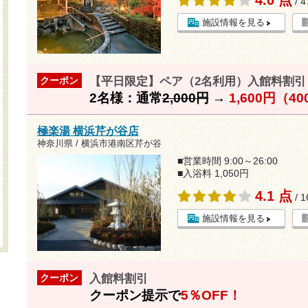
/ 
施設情報を見る
【平日限定】ペア（2名利用）入館料割引（8
クーポン
2名様：通常
2,000円
→
1,600円（4
極楽湯 横浜芹が谷店
神奈川県 / 横浜市港南区芹が谷
■営業時間 9:00～26:00
■入浴料 1,050円
4.1 点
/ 
施設情報を見る
入館料割引
クーポン
クーポン提示で
5％OFF！