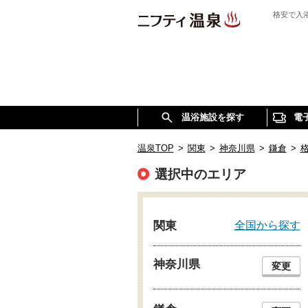
格安で入
温浴施設を探す
電
温泉TOP
>
関東
>
神奈川県
>
鎌倉
>
選択中のエリア
全国から探す
関東
神奈川県
変更