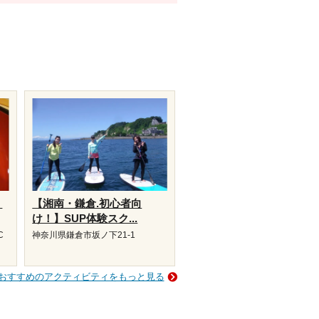
・
【湘南・鎌倉.初心者向
け！】SUP体験スク...
C
神奈川県鎌倉市坂ノ下21-1
おすすめのアクティビティをもっと見る