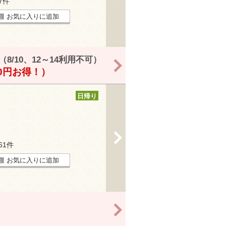
47件
お気に入りに追加
/10、12～14利用不可）
>
00円お得！）
日帰り
>
161件
お気に入りに追加
>