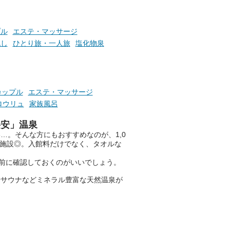
お風呂でリラックスしているか
らこそ向き合える、大切な自分
プル
エステ・マッサージ
の本音。
流し
ひとり旅・一人旅
塩化物泉
そんな心のつぶやきを、湯あが
りの温まった心のまま相談でき
たら素敵ですよね。
カップル
エステ・マッサージ
ロウリュ
家族風呂
ニフティ温泉の「占いベンチ」
格安」温泉
は、そんなあなたの心のつぶや
…。そんな方にもおすすめなのが、1,0
きをプロの占い師に相談するこ
、施設◎。入館料だけでなく、タオルな
とができるサービスです。
前に確認しておくのがいいでしょう。
やサウナなどミネラル豊富な天然温泉が
おふろパス会員様なら、この特
別なひとときを「毎月10分無
料」でご利用いただけます。