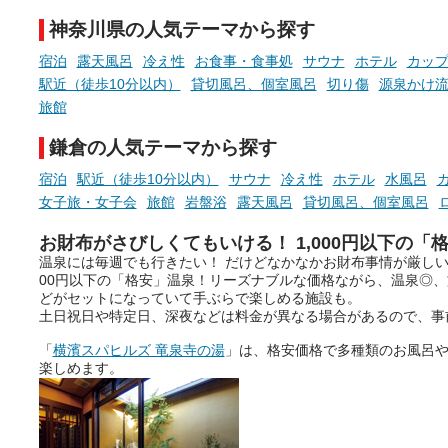
神奈川県の人気テーマから探す
宿泊
露天風呂
冷え性
お食事・食事処
サウナ
ホテル
カッ
駅近（徒歩10分以内）
貸切風呂、個室風呂
切り傷
源泉かけ
旅館
鎌倉の人気テーマから探す
宿泊
駅近（徒歩10分以内）
サウナ
冷え性
ホテル
水風呂
女子旅・女子会
旅館
岩盤浴
露天風呂
貸切風呂、個室風呂
お財布がさびしくてもいける！ 1,000円以下の「
温泉には毎週でも行きたい！ だけどなかなかお財布事情が厳しい
00円以下の「格安」温泉！リーズナブルな価格ながら、温泉◎
どがセットになっていて手ぶらで楽しめる施設も。
土日祝日や特定日、深夜などは料金が異なる場合があるので、事
「
横濱スパヒルズ 竜泉寺の湯
」は、格安価格で多種類のお風呂
楽しめます。