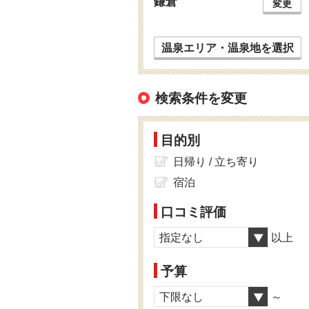
鎌倉
変更
温泉エリア・温泉地を選択
検索条件を変更
目的別
日帰り / 立ち寄り
宿泊
口コミ評価
指定なし
以上
予算
下限なし
～