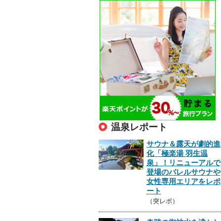
温泉レポート
サウナ＆露天が劇的進
化「極楽湯 羽生温
泉」！リニューアルで
登場のバレルサウナや
女性専用エリアをレポ
ート
（突レポ）