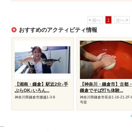
前へ
1
次へ
おすすめのアクティビティ情報
【湘南・鎌倉】駅近2分♪手
【神奈川・鎌倉市】古都
ぶらOK♪いろん...
鎌倉でそば打ち体験...
神奈川県鎌倉市腰越1-3-8
神奈川県鎌倉市長谷1-16-21-2F-
号室