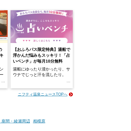
の
【おふろパス限定特典】湯船で
キ
浮かんだ悩みもスッキリ！「占
いベンチ」が毎月10分無料
ン
湯船にゆったり浸かったり、サ
ロー
ウナでじっと汗を流したり。
る
名
e-
ニフティ温泉ニュースTOPへ
い
そんな「一人でぼんやり過ごす
時間」、ふだん後回しにしてい
た「これからのこと」や「ちょ
っとした悩み」が、頭に浮かん
でくることはありませんか？
・座間・綾瀬周辺
相模原