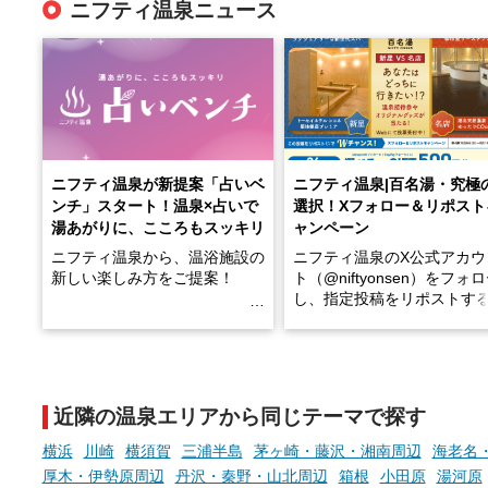
ニフティ温泉ニュース
ニフティ温泉が新提案「占いベ
ニフティ温泉|百名湯・究極
ンチ」スタート！温泉×占いで
選択！Xフォロー＆リポスト
湯あがりに、こころもスッキリ
ャンペーン
ニフティ温泉から、温浴施設の
ニフティ温泉のX公式アカウ
新しい楽しみ方をご提案！
ト（@niftyonsen）をフォ
し、指定投稿をリポストす
温泉で体を癒したあとに、占い
と、抽選で各回26（ふろ）
でこころもスッキリ──そんな
様（合計260名様）に選べる
新体験が楽しめる「占いベン
GIFT500円分をプレゼント
チ」を展開中♨
たします。
近隣の温泉エリアから同じテーマで探す
手相やタロットなど気軽に楽し
める占いで、“ととのう”おふろ
横浜
川崎
横須賀
三浦半島
茅ヶ崎・藤沢・湘南周辺
海老名
時間を、もっと特別に。
厚木・伊勢原周辺
丹沢・秦野・山北周辺
箱根
小田原
湯河原