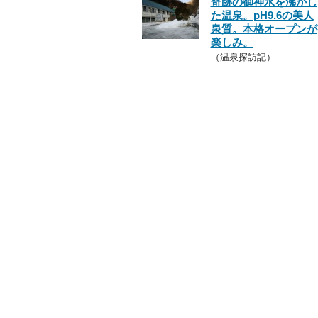
奇跡の御神水を沸かし
た温泉。pH9.6の美人
泉質。本格オープンが
楽しみ。
（温泉探訪記）