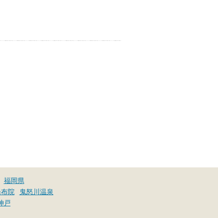
お湯で体がほぐれたら、次は占
い師さんとお話しして、心もほ
ぐしてみませんか？
福岡県
湯布院
鬼怒川温泉
神戸