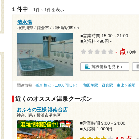
1 件中
1件～1件を表示
清水湯
神奈川県 / 鎌倉市 /
和田塚駅697m
■営業時間 15:00～21:00
■入浴料 490円～
- 点
/ 0件
施設情報を見る
関連情報
鎌倉 格安（1,000円以下）
和田塚駅
鎌倉駅
由比ヶ浜駅
近くのオススメ温泉クーポン
おふろの王様 港南台店
神奈川県 / 横浜市港南区
■営業時間 9:00～24:00
■入浴料 1,000円
4.0 点