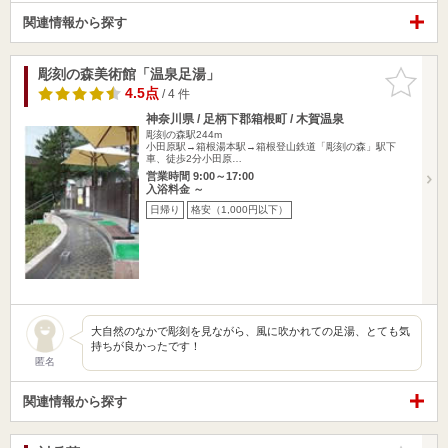
関連情報から探す
彫刻の森美術館「温泉足湯」
お気に入
りに追加
4.5点
/ 4 件
神奈川県 / 足柄下郡箱根町 / 木賀温泉
彫刻の森駅244m
小田原駅→箱根湯本駅→箱根登山鉄道「彫刻の森」駅下
車、徒歩2分小田原…
営業時間 9:00～17:00
入浴料金 ～
日帰り
格安（1,000円以下）
大自然のなかで彫刻を見ながら、風に吹かれての足湯、とても気
持ちが良かったです！
匿名
関連情報から探す