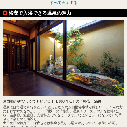
すべて表示する
格安で入浴できる温泉の魅力
お財布がさびしくてもいける！ 1,000円以下の「格安」温泉
温泉には毎週でも行きたい！ だけどなかなかお財布事情が厳しい…。そんな方
にもおすすめなのが、1,000円以下の「格安」温泉！リーズナブルな価格なが
ら、温泉◎、施設◎。入館料だけでなく、タオルなどがセットになっていて手
ぶらで楽しめる施設も。
土日祝日や特定日、深夜などは料金が異なる場合があるので、事前に確認して