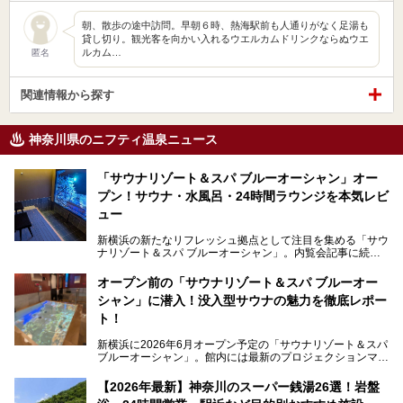
朝、散歩の途中訪問。早朝６時、熱海駅前も人通りがなく足湯も
貸し切り。観光客を向かい入れるウエルカムドリンクならぬウエ
ルカム…
匿名
関連情報から探す
神奈川県のニフティ温泉ニュース
「サウナリゾート＆スパ ブルーオーシャン」オー
プン！サウナ・水風呂・24時間ラウンジを本気レビ
ュー
新横浜の新たなリフレッシュ拠点として注目を集める「サウ
ナリゾート＆スパ ブルーオーシャン」。内覧会記事に続
き、今回は実際に体験してみたリアルな様子をレポートしま
す。サウナや水風呂の気持ちよさはもちろん、リラックスス
オープン前の「サウナリゾート＆スパ ブルーオー
ペースの過ごしやすさまで徹底チェック。新横浜エリアで日
シャン」に潜入！没入型サウナの魅力を徹底レポー
常の疲れをリセットしたい人、ライブやスポーツ観戦遠征組
は必見です。
ト！
新横浜に2026年6月オープン予定の「サウナリゾート＆スパ
ブルーオーシャン」。館内には最新のプロジェクションマッ
ピングが多用され、まるで世界を旅しているかのような圧倒
的な“没入感（イマーシブ）”を体験できます。
【2026年最新】神奈川のスーパー銭湯26選！岩盤