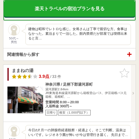
楽天トラベルの宿泊プランを見る
建物は昭和でレトロな感じ。女将さんは丁寧で親切な方。食事は
なかった。素泊まりで一泊した。館内禁煙だが部屋では喫煙出来
ると言…
50代～
男性
関連情報から探す
ままねの湯
お気に入
りに追加
3.9点
/ 33 件
神奈川県 / 足柄下郡湯河原町
湯河原駅2.84km
JR東海道本線湯河原駅から箱根登山バス、伊豆箱根バス元
箱根、箱根町、…
営業時間 8:00～20:00
入浴料金 300円～
日帰り
格安（1,000円以下）
今日わ❗ 月一の肺腺癌経過観察・経過よく。そこで判断。温泉は
いいです。レジオネラ菌が怖いが今は管理行き届く。 先日まで…