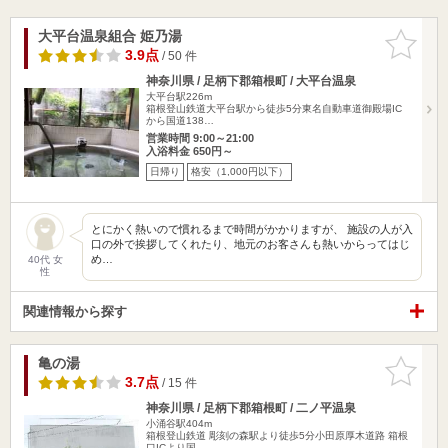
大平台温泉組合 姫乃湯
お気に入
りに追加
3.9点
/ 50 件
神奈川県 / 足柄下郡箱根町 / 大平台温泉
大平台駅226m
箱根登山鉄道大平台駅から徒歩5分東名自動車道御殿場IC
から国道138…
営業時間 9:00～21:00
入浴料金 650円～
日帰り
格安（1,000円以下）
とにかく熱いので慣れるまで時間がかかりますが、 施設の人が入
口の外で挨拶してくれたり、地元のお客さんも熱いからってはじ
め…
40代 女
性
関連情報から探す
亀の湯
お気に入
りに追加
3.7点
/ 15 件
神奈川県 / 足柄下郡箱根町 / 二ノ平温泉
小涌谷駅404m
箱根登山鉄道 彫刻の森駅より徒歩5分小田原厚木道路 箱根
口ICより国…