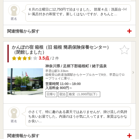
６月の土曜日に12,750円で泊まりました。 部屋４点：洗面台･ﾄｲ
ﾚ･風呂付きの和室です。新しくはないですが、きちんと…
匿名
関連情報から探す
かんぽの宿 箱根（旧 箱根 簡易保険保養センター）
お気に入
（閉館しました）
りに追加
3.5点
/ 2 件
神奈川県 / 足柄下郡箱根町 / 姥子温泉
早雲山駅3.33km
箱根登山鉄道強羅駅からケーブルカーで9分、早雲山でロ
ープウェイに乗り…
営業時間 11:00～18:00
入浴料金 800円～
日帰り
宿泊
格安（1,000円以下）
小さくて、特に趣のある露天ではありませんが、掛け流しの気持
ち良いお湯でした。内湯のほうが気に入ってます。泉質はなかな
か良い…
匿名
関連情報から探す