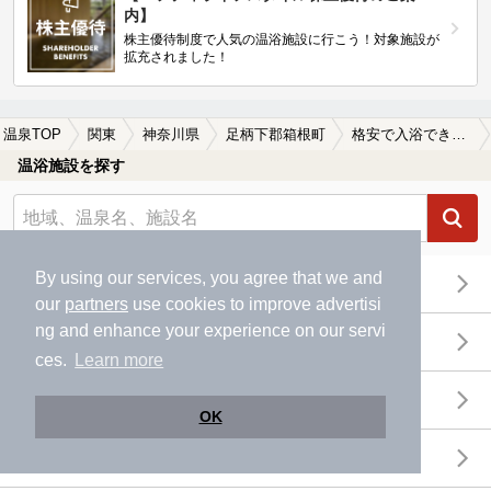
内】
株主優待制度で人気の温浴施設に行こう！対象施設が
拡充されました！
温泉TOP
関東
神奈川県
足柄下郡箱根町
格安で入浴できる足柄下郡箱根町の温泉、日帰り温泉、スーパー銭湯おすすめ
温浴施設を探す
By using our services, you agree that we and
エリアから探す
our
partners
use cookies to improve advertisi
ng and enhance your experience on our servi
地図から探す
ces.
Learn more
特徴から探す
OK
温泉地から探す