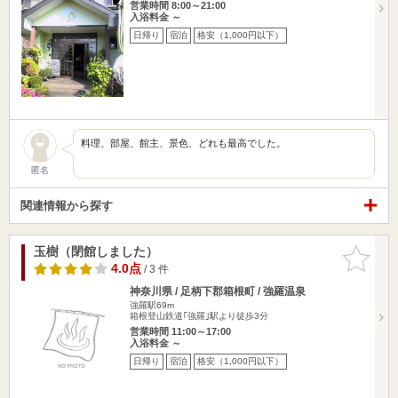
営業時間 8:00～21:00
入浴料金 ～
日帰り
宿泊
格安（1,000円以下）
料理、部屋、館主、景色、どれも最高でした。
匿名
関連情報から探す
玉樹（閉館しました）
お気に入
りに追加
4.0点
/ 3 件
神奈川県 / 足柄下郡箱根町 / 強羅温泉
強羅駅69m
箱根登山鉄道｢強羅｣駅より徒歩3分
営業時間 11:00～17:00
入浴料金 ～
日帰り
宿泊
格安（1,000円以下）