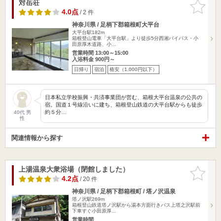
対岳荘
お気に入
りに追加
4.0点
/ 2 件
神奈川県 / 足柄下郡箱根町大平台
大平台駅182m
箱根登山電車「大平台駅」より徒歩5分西湘バイパス・小
田原厚木道路、小…
営業時間 13:00～15:00
入浴料金 900円～
日帰り
宿泊
格安（1,000円以下）
日本私立学校振興・共済事業団が営む、箱根大平台温泉の公共の
宿。国道１号線沿いに建ち、箱根登山鉄道の大平台駅からも徒歩
約５分…
40代 男
性
関連情報から探す
上湯温泉大衆浴場（閉館しました）
お気に入
りに追加
4.2点
/ 20 件
神奈川県 / 足柄下郡箱根町 / 塔ノ沢温泉
塔ノ沢駅269m
箱根登山鉄道塔ノ沢駅から湯本方面行きバス上塔之沢駅前
下車すぐ小田原厚…
営業時間