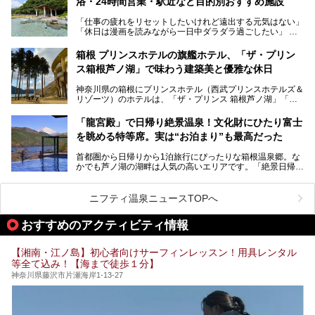
浴・24時間営業・駅近など目的別おすすめ施設
「仕事の疲れをリセットしたいけれど遠出する元気はない」
今回は、そんな大注目の施設に一足先にお邪魔し、その全貌
「休日は漫画を読みながら一日中ダラダラ過ごしたい」
を見学させていただきました！
「子ども連れでも気兼ねなく、家事を忘れてリフレッシュし
たい」
サウナ室の中に咲き誇る桜、魚たちが泳ぐ水風呂、そしてバ
箱根 プリンスホテルの旗艦ホテル、「ザ・プリン
リのビーチを思わせる休憩スペース…。驚きの連続だった館
ス箱根芦ノ湖」で味わう建築美と優雅な休日
そんな「癒やされたい」という願いを叶えてくれるのが、神
内の様子をレポートします！
奈川県のスーパー銭湯。
神奈川県の箱根にプリンスホテル（西武プリンスホテルズ＆
神奈川県には、サウナや岩盤浴、一日中遊べるエンタメ施設
リゾーツ）のホテルは、「ザ・プリンス 箱根芦ノ湖」「芦
など、“非日常”を味わえるスーパー銭湯が数多く揃っていま
ノ湖畔 蛸川温泉 龍宮殿」「箱根湯の花プリンスホテル」
す。しかし、選択肢が多いからこそ「どの施設か迷ってしま
「箱根仙石原プリンスホテル」と4軒あり、今回ご紹介する
う」という人も多いはず。
「龍宮殿」で日帰り絶景温泉！文化財にひたり富士
「ザ・プリンス 箱根芦ノ湖」は、その中でもフラッグシッ
を眺める特等席。実は“お泊まり”も最高だった
プ（旗艦）に位置づけられる特別なホテルです。
そこで今回は、神奈川県内の人気施設26選を「安さ」「岩
盤浴・漫画の充実度」「景色の良さ」「高級感」「深夜営
首都圏から日帰りから1泊旅行にぴったりな箱根温泉郷。な
昭和の日本を代表する建築家の一人、村野藤吾が芦ノ湖の畔
業」「駅近」など、目的別に厳選して紹介します。
かでも芦ノ湖の湖畔は人気の高いエリアです。「絶景日帰り
に建てた桃源郷のようなホテルがここ。自家源泉の温泉や、
今の気分にぴったりの施設を見つけて、最高のリフレッシュ
温泉 龍宮殿本館」は、露天風呂から芦ノ湖と富士山の両方
こだわりぬいた食もあわせて、このホテルの魅力をレポート
時間を過ごす参考にしていただけますと幸いです。
が楽しめるまさに眺望自慢の日帰り温泉。
します。
ニフティ温泉ニュースTOPへ
そしてここは全24室の「箱根 芦ノ湖畔蛸川温泉 龍宮殿」と
───
して宿泊もできます。宿泊者は「龍宮殿本館」の営業時間に
提供元：株式会社西武・プリンスホテルズワールドワイド
おすすめのアクティビティ情報
加えて、朝6時からの宿泊者専用時間帯にも「龍宮殿本館」
【PR】
のお風呂が利用できます。
この記事はザ・プリンス 箱根芦ノ湖のPR記事です。
【湘南・江ノ島】初心者向けサーフィンレッスン！用具レンタル
今回は日帰り温泉としての「絶景日帰り温泉 龍宮殿本館
等全て込み！【海まで徒歩１分】
（以下、龍宮殿本館）」と、旅館としての「箱根 芦ノ湖畔
蛸川温泉 龍宮殿（以下、龍宮殿）」の両方の魅力をたっぷ
神奈川県藤沢市片瀬海岸1-13-27
りお伝えします！
ここは箱根神社、九頭龍神社、白龍神社、箱根元宮と箱根の
4つの神社に囲まれたパワースポットです。