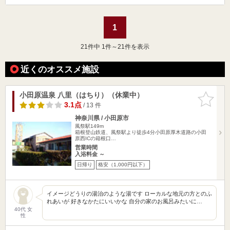
1
21
件中 1件～21件を表示
近くのオススメ施設
小田原温泉 八里（はちり）（休業中）
お気に入
りに追加
3.1点
/ 13 件
神奈川県 / 小田原市
風祭駅149m
箱根登山鉄道、風祭駅より徒歩4分小田原厚木道路の小田
原西ICの箱根口…
営業時間
入浴料金 ～
日帰り
格安（1,000円以下）
イメージどうりの湯治のような湯です ローカルな地元の方とのふ
れあいが 好きなかたにいいかな 自分の家のお風呂みたいに…
40代 女
性