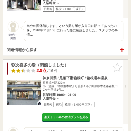
入浴料金 ～
日帰り
格安（1,000円以下）
当分の間休館します、という貼り紙が入り口に貼ってあったの
を、2018年11月16日に行った際に確認しました。スタッフの事
情…
50代～
男性
関連情報から探す
弥次喜多の湯（閉館しました）
お気に入
りに追加
2.9点
/ 16 件
神奈川県 / 足柄下郡箱根町 / 箱根湯本温泉
箱根湯本駅339m
小田急線 箱根湯本駅より徒歩4分小田原厚木道路箱根口I
Cから国道1号…
営業時間 10:00～21:00
入浴料金 ～
日帰り
宿泊
格安（1,000円以下）
楽天トラベルの宿泊プランを見る