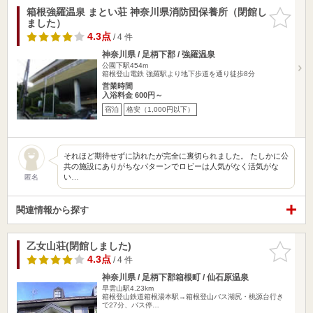
箱根強羅温泉 まとい荘 神奈川県消防団保養所（閉館し
お気に入
ました）
りに追加
4.3点
/ 4 件
神奈川県 / 足柄下郡 / 強羅温泉
公園下駅454m
箱根登山電鉄 強羅駅より地下歩道を通り徒歩8分
営業時間
入浴料金 600円～
宿泊
格安（1,000円以下）
それほど期待せずに訪れたが完全に裏切られました。 たしかに公
共の施設にありがちなパターンでロビーは人気がなく活気がな
い…
匿名
関連情報から探す
乙女山荘(閉館しました)
お気に入
りに追加
4.3点
/ 4 件
神奈川県 / 足柄下郡箱根町 / 仙石原温泉
早雲山駅4.23km
箱根登山鉄道箱根湯本駅→箱根登山バス湖尻・桃源台行き
で27分、バス停…