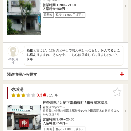
営業時間 11:00～21:00
入浴料金 650円～
日帰り
格安（1,000円以下）
箱根と言えど、12月のど平日で悪天候ともなると、休んでるとこ
結構ありますね。そんな中、こちらは営業しておりましたので、
何年…
40代 男
性
関連情報から探す
弥坂湯
お気に入
りに追加
3.3点
/ 15 件
神奈川県 / 足柄下郡箱根町 / 箱根湯本温泉
箱根湯本駅573m
箱根登山鉄道箱根湯本駅徒歩10分小田原厚木道路箱根口IC
から国道1号…
営業時間 9:00～20:30
入浴料金 650円～
日帰り
格安（1,000円以下）