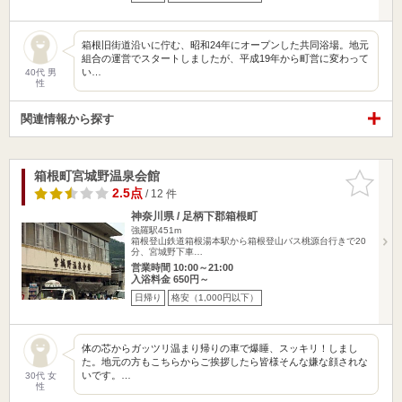
箱根旧街道沿いに佇む、昭和24年にオープンした共同浴場。地元
組合の運営でスタートしましたが、平成19年から町営に変わって
い…
40代 男
性
関連情報から探す
箱根町宮城野温泉会館
お気に入
りに追加
2.5点
/ 12 件
神奈川県 / 足柄下郡箱根町
強羅駅451m
箱根登山鉄道箱根湯本駅から箱根登山バス桃源台行きで20
分、宮城野下車…
営業時間 10:00～21:00
入浴料金 650円～
日帰り
格安（1,000円以下）
体の芯からガッツリ温まり帰りの車で爆睡、スッキリ！しまし
た。地元の方もこちらからご挨拶したら皆様そんな嫌な顔されな
いです。…
30代 女
性