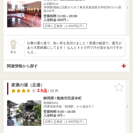
山北駅61m
JR御殿場線山北駅からすぐ東名高速道路大井松田ICから国
道246号、…
営業時間 11:00～20:00
入浴料金 600円～
日帰り
格安（1,000円以下）
仕事の通り道で、良い所を見付けました！普通の銭湯で、露天が
あり大変綺麗にしてます！ なんと４００円で汗が流せるのですか
ら上…
匿名
関連情報から探す
家康の湯（足湯）
お気に入
りに追加
3.5点
/ 10 件
静岡県 / 熱海市田原本町
熱海駅66m
JR東海道本線「熱海駅」から徒歩すぐ
営業時間 9:00～16:00
入浴料金 0円～
日帰り
格安（1,000円以下）