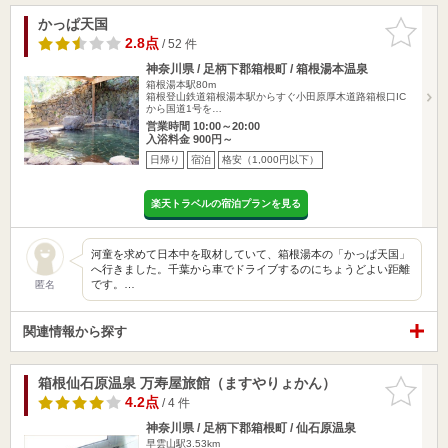
かっぱ天国
お気に入
りに追加
2.8点
/ 52 件
神奈川県 / 足柄下郡箱根町 / 箱根湯本温泉
箱根湯本駅80m
箱根登山鉄道箱根湯本駅からすぐ小田原厚木道路箱根口IC
から国道1号を…
営業時間 10:00～20:00
入浴料金 900円～
日帰り
宿泊
格安（1,000円以下）
楽天トラベルの宿泊プランを見る
河童を求めて日本中を取材していて、箱根湯本の「かっぱ天国」
へ行きました。千葉から車でドライブするのにちょうどよい距離
です。…
匿名
関連情報から探す
箱根仙石原温泉 万寿屋旅館（ますやりょかん）
お気に入
りに追加
4.2点
/ 4 件
神奈川県 / 足柄下郡箱根町 / 仙石原温泉
早雲山駅3.53km