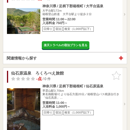
神奈川県 / 足柄下郡箱根町 / 大平台温泉
大平台駅172m
箱根登山鉄道 大平台駅より徒歩２分
営業時間 11:00～22:00
入浴料金 750円～
日帰り
宿泊
格安（1,000円以下）
楽天トラベルの宿泊プランを見る
関連情報から探す
仙石原温泉 ろくろべえ旅館
お気に入
りに追加
-点
/ 0 件
神奈川県 / 足柄下郡箱根町 / 仙石原温泉
早雲山駅3.70km
東名御殿場IＣより仙石方面20分／箱根登山バス桃源台行き
「仙石高原」…
営業時間 11:00～
入浴料金 1,000円～
日帰り
宿泊
格安（1,000円以下）