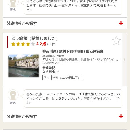
自宅から車で1時間強で行けるので，最近は金曜の夜宿泊で利用
します．山側であれば一室16,000円，家族四人で素泊まり一人
当…
匿名
関連情報から探す
ビラ箱根（閉館しました）
お気に入
りに追加
4.2点
/ 5 件
神奈川県 / 足柄下郡箱根町 / 仙石原温泉
早雲山駅3.70km
JRまたは小田急線小田原駅（桃源台行きバス／約50分）か
ら箱根カント…
営業時間
入浴料金 ～
宿泊
格安（1,000円以下）
悪かった点： ☆チェックインの時、３連休で混んでるからと、バ
イキングが１時 間１５分といわれた。時間が短かすぎた。 予
約…
匿名
関連情報から探す