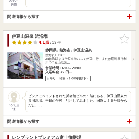
50代～
男性
関連情報から探す
伊豆山温泉 浜浴場
お気に入
りに追加
4.1点
/ 13 件
静岡県 / 熱海市 / 伊豆山温泉
熱海駅1.11km
JR熱海駅より伊豆東海バスで伊豆山行、または湯河原行利
用で伊豆山温泉…
営業時間 14:00～20:00
入浴料金 350円～
日帰り
格安（1,000円以下）
ピンクにペイントされた浜会館ビルの１階にある、伊豆山温泉の
共同浴場。平日の午後、利用してみました。国道１３５号線から
だと、…
40代 男
性
関連情報から探す
レンブラントプレミアム富士御殿場
お気に入