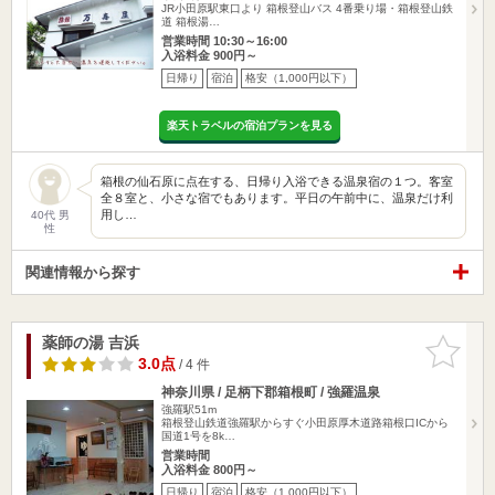
JR小田原駅東口より 箱根登山バス 4番乗り場・箱根登山鉄
道 箱根湯…
営業時間 10:30～16:00
入浴料金 900円～
日帰り
宿泊
格安（1,000円以下）
楽天トラベルの宿泊プランを見る
箱根の仙石原に点在する、日帰り入浴できる温泉宿の１つ。客室
全８室と、小さな宿でもあります。平日の午前中に、温泉だけ利
用し…
40代 男
性
関連情報から探す
薬師の湯 吉浜
お気に入
りに追加
3.0点
/ 4 件
神奈川県 / 足柄下郡箱根町 / 強羅温泉
強羅駅51m
箱根登山鉄道強羅駅からすぐ小田原厚木道路箱根口ICから
国道1号を8k…
営業時間
入浴料金 800円～
日帰り
宿泊
格安（1,000円以下）