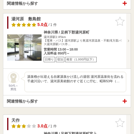
関連情報から探す
湯河原 敷島館
お気に入
りに追加
5.0点
/ 1 件
神奈川県 / 足柄下郡湯河原町
湯河原駅2.85km
【電車・バス】湯河原駅より奥湯河原温泉・不動滝方面バ
ス湯河原駅バス停…
営業時間 13:00～18:00
入浴料金 850円～
日帰り
宿泊
格安（1,000円以下）
源泉櫓が出迎える自家源泉かけ流しの湯宿 湯河原温泉街を流れる
千歳川沿いで、湯河原美術館のすぐ近くに佇む、昭和53年（…
50代～
男性
関連情報から探す
天作
お気に入
りに追加
3.0点
/ 1 件
神奈川県 / 足柄下郡湯河原町宮上