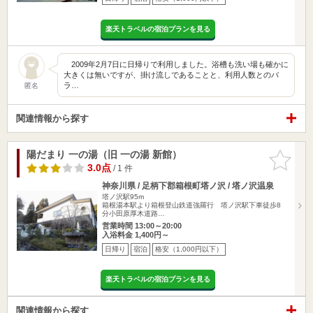
楽天トラベルの宿泊プランを見る
2009年2月7日に日帰りで利用しました。浴槽も洗い場も確かに
大きくは無いですが、掛け流しであることと、利用人数とのバ
ラ…
匿名
関連情報から探す
陽だまり 一の湯（旧 一の湯 新館）
お気に入
りに追加
3.0点
/ 1 件
神奈川県 / 足柄下郡箱根町塔ノ沢 / 塔ノ沢温泉
塔ノ沢駅95m
箱根湯本駅より箱根登山鉄道強羅行 塔ノ沢駅下車徒歩8
分小田原厚木道路…
営業時間 13:00～20:00
入浴料金 1,400円～
日帰り
宿泊
格安（1,000円以下）
楽天トラベルの宿泊プランを見る
関連情報から探す