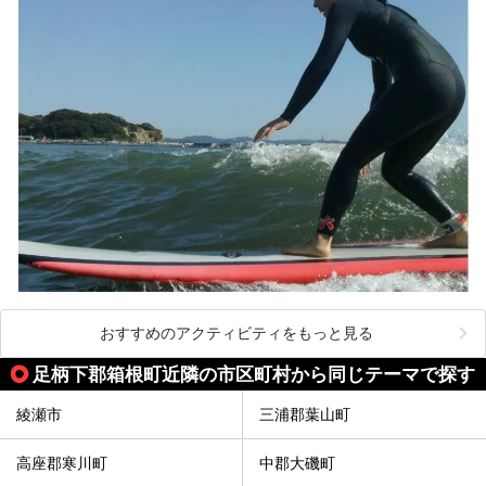
───
提供元：株式会社西武・プリンスホテルズワールドワイド
【PR】
この記事は箱根 芦ノ湖畔蛸川温泉 龍宮殿のPR記事です。
おすすめのアクティビティをもっと見る
足柄下郡箱根町近隣の市区町村から同じテーマで探す
綾瀬市
三浦郡葉山町
高座郡寒川町
中郡大磯町