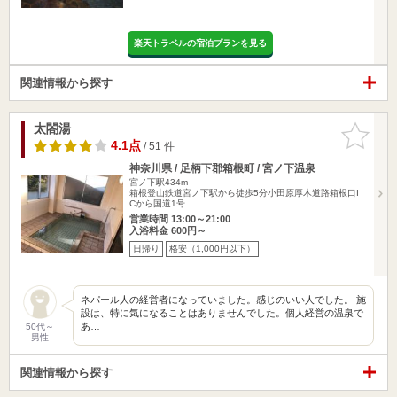
楽天トラベルの宿泊プランを見る
関連情報から探す
太閤湯
お気に入
りに追加
4.1点
/ 51 件
神奈川県 / 足柄下郡箱根町 / 宮ノ下温泉
宮ノ下駅434m
箱根登山鉄道宮ノ下駅から徒歩5分小田原厚木道路箱根口I
Cから国道1号…
営業時間 13:00～21:00
入浴料金 600円～
日帰り
格安（1,000円以下）
ネパール人の経営者になっていました。感じのいい人でした。 施
設は、特に気になることはありませんでした。個人経営の温泉で
あ…
50代～
男性
関連情報から探す