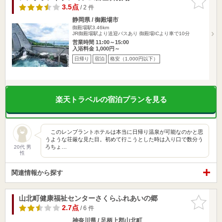
りに追加
3.5点
/ 2 件
静岡県 / 御殿場市
御殿場駅3.46km
JR御殿場駅より送迎バスあり 御殿場ICより車で10分
営業時間 11:00～15:00
入浴料金 1,000円～
日帰り
宿泊
格安（1,000円以下）
楽天トラベルの宿泊プランを見る
このレンブラントホテルは本当に日帰り温泉が可能なのかと思
うような荘厳な見た目。初めて行こうとした時は入り口で数分う
ろちょ…
20代 男
性
関連情報から探す
山北町健康福祉センターさくらふれあいの郷
お気に入
りに追加
2.7点
/ 6 件
神奈川県 / 足柄上郡山北町