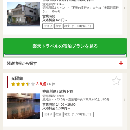
湯河原駅2.91km
湯河原駅よりバスで 「不動の滝行き」または「奥湯河原行
き」 ゆかり…
営業時間
入浴料金 625円～
日帰り
宿泊
格安（1,000円以下）
楽天トラベルの宿泊プランを見る
関連情報から探す
光陽館
お気に入
りに追加
3.8点
/ 4 件
神奈川県 / 足柄下郡
湯河原駅2.72km
湯河原＝ バス5分＝温泉場中央下車厚木ICより60分
営業時間 14:00～18:00
入浴料金 1,000円～
日帰り
宿泊
格安（1,000円以下）