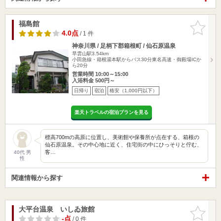
福島館
お気に入
りに追加
4.0点
/ 1 件
神奈川県 / 足柄下郡箱根町 / 仙石原温泉
早雲山駅3.54km
小田急線・箱根湯本駅からバス30分東名高速・御殿場ICか
ら20分
営業時間 10:00～15:00
入浴料金 500円～
日帰り
宿泊
格安（1,000円以下）
楽天トラベルの宿泊プランを見る
標高700mの高原に位置し、美術館や保養所が点在する、箱根の
仙石原温泉。その中心地に近く、住宅街の中にひっそりと佇む、
客…
40代 男
性
関連情報から探す
大平台温泉 いしゐ旅館
お気に入
りに追加
-点
/ 0 件