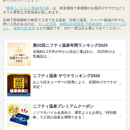
おくのがいいでしょう。
「
横濱スパヒルズ 竜泉寺の湯
」は、格安価格で多種類のお風呂やサウナなどミ
ネラル豊富な天然温泉が楽しめます。
足柄下郡箱根町の格安で入浴できる温泉、日帰り温泉、スーパー銭湯の中でも
特に人気があるのは、
かっぱ天国
、
箱根仙石原温泉 万寿屋旅館（ますやりょか
ん）
、
薬師の湯 吉浜
などの施設です。ぜひ一度は足を運んでみてください。
第20回ニフティ温泉年間ランキング2025
全国約2.2万件の中から頂点に選ばれた、2025年の人
気施設は…
ニフティ温泉 サウナランキング2026
おふろ好きユーザーの投票により、全国No.1サウナが
決定！
ニフティ温泉プレミアムクーポン
ノジマモバイル会員向け 通常よりもお得な「特別価
格」で人気の温泉を満喫できる！