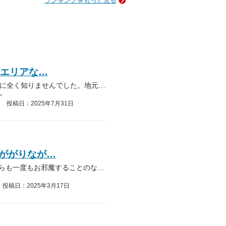
ランキングをもっと見る
たエリアな…
かつて仕事で10年は回っていたエリアなのに全く知りませんでした。地元の人の会話を聞いていたらなんでも１億円の寄付を元に町が設立した施設のようです。開設当初は入浴料はただだ…
～
投稿日：2025年7月31日
ががりなが…
前々から月に何度か近くを通りががりながらも一度もお邪魔することのなかった、岩永温泉カルストの湯。満を持していざ入館。美祢市在住者は￥200、それ以外の方でも￥400で入浴…
投稿日：2025年3月17日