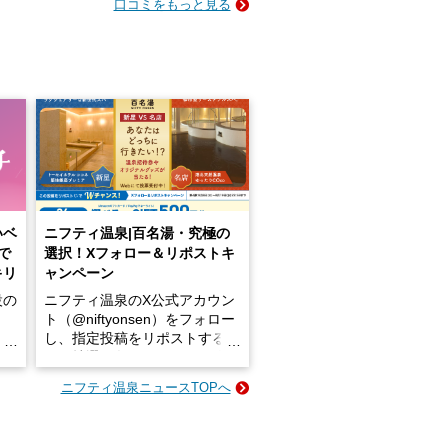
口コミをもっと見る
いベ
ニフティ温泉|百名湯・究極の
で
選択！Xフォロー＆リポストキ
キリ
ャンペーン
設の
ニフティ温泉のX公式アカウン
ト（@niftyonsen）をフォロー
し、指定投稿をリポストする
占い
と、抽選で各回26（ふろ）名
な
様（合計260名様）に選べるe-
ニフティ温泉ニュースTOPへ
ン
GIFT500円分をプレゼントい
たします。