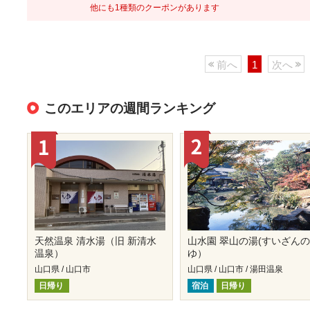
他にも1種類のクーポンがあります
前へ
1
次へ
このエリアの週間ランキング
天然温泉 清水湯（旧 新清水
山水園 翠山の湯(すいざん
温泉）
ゆ）
山口県 / 山口市
山口県 / 山口市 / 湯田温泉
日帰り
宿泊
日帰り