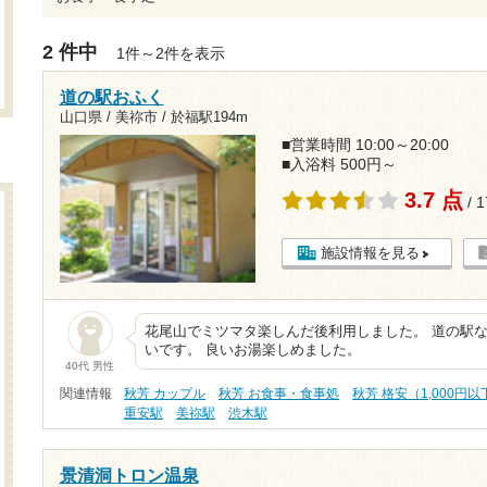
2 件中
1件～2件を表示
道の駅おふく
山口県 / 美祢市 /
於福駅194m
■営業時間 10:00～20:00
■入浴料 500円～
3.7 点
/ 
施設情報を見る
花尾山でミツマタ楽しんだ後利用しました。 道の駅な
いです。 良いお湯楽しめました。
40代 男性
関連情報
秋芳 カップル
秋芳 お食事・食事処
秋芳 格安（1,000円以
重安駅
美祢駅
渋木駅
景清洞トロン温泉