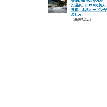
奇跡の御神水を沸かし
た温泉。pH9.6の美人
泉質。本格オープンが
楽しみ。
（温泉探訪記）