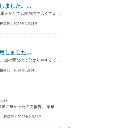
しました。…
秋吉台トレイル散策路後に利用しました。 露天がとても開放的で広くてよい！ 併設されてる食堂の美東ゴボウうどんが 思いのほかとても美味しくて大満足でした。
投稿日：2024年1月14日
用しました…
花尾山でミツマタ楽しんだ後利用しました。 道の駅なので分かりやすくて アクセスしやすいです。 良いお湯楽しめました。
投稿日：2024年1月14日
。…
Googleマップで検索して訪問。 ニフティ温泉に無かったので報告。 浴槽１つしかありませんが、アルカリ泉質特有の ヌルヌル感はたまりません!! 循環加温のようですが…
～
投稿日：2023年2月21日