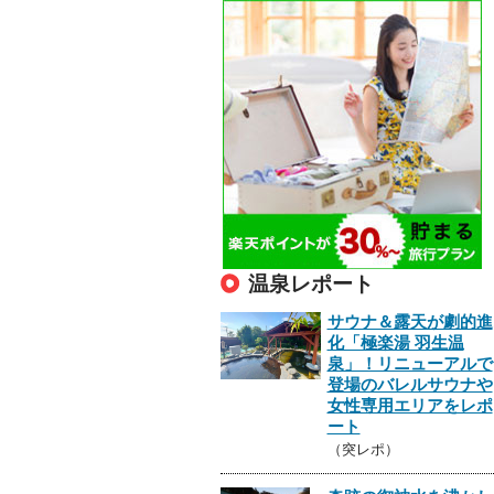
温泉レポート
サウナ＆露天が劇的進
化「極楽湯 羽生温
泉」！リニューアルで
登場のバレルサウナや
女性専用エリアをレポ
ート
（突レポ）