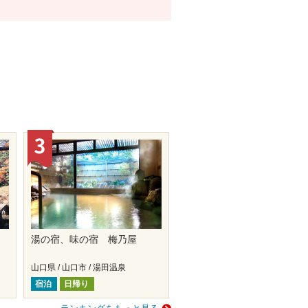
の
湯の宿、味の宿 梅乃屋
山口県 / 山口市 / 湯田温泉
宿泊
日帰り