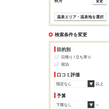
秋芳
変更
温泉エリア・温泉地を選択
検索条件を変更
目的別
日帰り / 立ち寄り
宿泊
口コミ評価
指定なし
以上
予算
下限なし
～