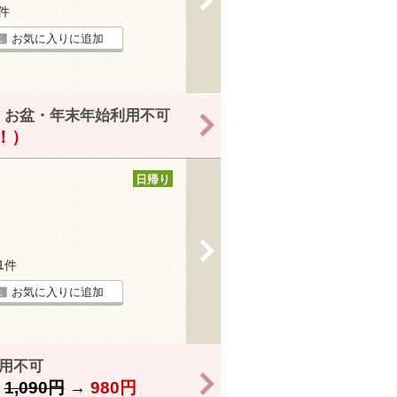
3件
お気に入りに追加
・お盆・年末年始利用不可
>
得！）
日帰り
>
31件
お気に入りに追加
利用不可
>
】
1,090円
→
980円