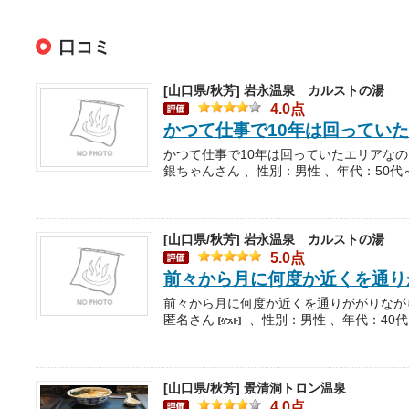
口コミ
[山口県/秋芳]
岩永温泉 カルストの湯
4.0点
かつて仕事で10年は回ってい
銀ちゃんさん 、性別：男性 、年代：50代
[山口県/秋芳]
岩永温泉 カルストの湯
5.0点
前々から月に何度か近くを通り
匿名さん
、性別：男性 、年代：40代
[山口県/秋芳]
景清洞トロン温泉
4.0点