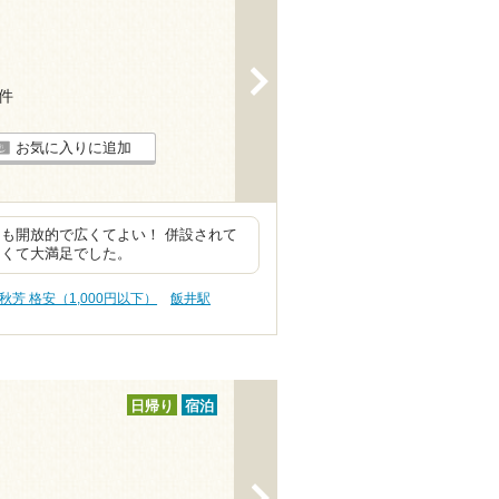
>
6件
お気に入りに追加
も開放的で広くてよい！ 併設されて
しくて大満足でした。
秋芳 格安（1,000円以下）
飯井駅
日帰り
宿泊
>