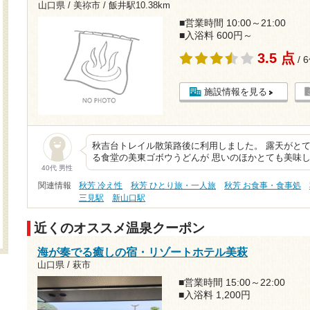
山口県 / 美祢市 /
飯井駅10.38km
■営業時間 10:00～21:00
■入浴料 600円～
3.5 点
/ 
施設情報を見る
秋吉台トレイル散策路後に利用しました。 露天がとて
る食堂の美東ゴボウうどんが 思いのほかとても美味
40代 男性
関連情報
秋芳 冷え性
秋芳 ひとり旅・一人旅
秋芳 お食事・食事処
三見駅
新山口駅
近くのオススメ温泉クーポン
海が奏でる癒しの宿・リゾートホテル美萩
山口県 / 萩市
■営業時間 15:00～22:00
■入浴料 1,200円