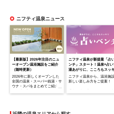
ニフティ温泉ニュース
【最新版】2026年注目のニュ
ニフティ温泉が新提案「占
ーオープン温浴施設をご紹介
ンチ」スタート！温泉×占い
（随時更新）
湯あがりに、こころもスッ
2026年に新しくオープンした
ニフティ温泉から、温浴施
全国の温泉・スーパー銭湯・サ
新しい楽しみ方をご提案！
ウナ・スパをまとめてご紹介！
※随時更新しています
温泉で体を癒したあとに、
でこころもスッキリ──そん
天然温泉や露天風呂、注目のサ
新体験が楽しめる「占いベ
ウナなど、こだわりの魅力がつ
チ」を展開中♨
まったスポットが続々登場して
近隣の温泉エリアから探す