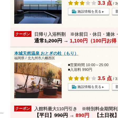
3.3 点
/ 
施設情報を見る
日帰り入浴料割 ※休前日・休日・連休
クーポン
通常
1,200円
→
1,100円（100円お
本城天然温泉 おとぎの杜（もり）
福岡県 / 北九州市八幡西区
■営業時間 10:00～25:00
■入浴料 990円
3.5 点
/ 
施設情報を見る
入館料最大110円引き ※特別料金期間
クーポン
【平日】
990円
→
890円
【土日祝