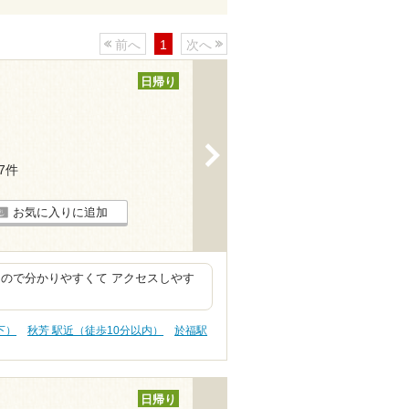
前へ
1
次へ
日帰り
>
17件
お気に入りに追加
ので分かりやすくて アクセスしやす
下）
秋芳 駅近（徒歩10分以内）
於福駅
日帰り