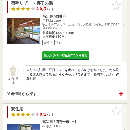
宿毛リゾート 椰子の湯
お気に入
りに追加
4.0点
/ 2 件
高知県 / 宿毛市
宿毛駅2.91km
駅からのアクセス：土佐くろしお鉄道 宿毛駅から車で約10
分 お車で…
営業時間 6:00～21:00
入浴料金 850円～
日帰り
宿泊
楽天トラベルの宿泊プランを見る
旅行で初訪問。平日ランチを食べると温泉が無料でした。海が見
える露天風呂で景色が良くゆったりできます。昼間でしたが、夕
暮れ時…
30代 男
性
関連情報から探す
安住庵
お気に入
りに追加
4.0点
/ 1 件
高知県 / 四万十市中村
中村駅1.82km