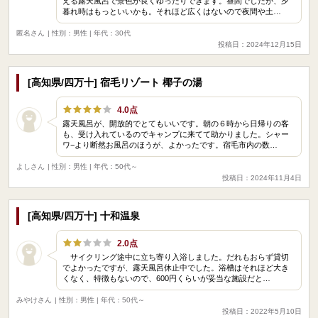
える露天風呂で景色が良くゆったりできます。昼間でしたが、夕
暮れ時はもっといいかも。それほど広くはないので夜間や土…
匿名さん
| 性別：男性 | 年代：30代
投稿日：2024年12月15日
[高知県/四万十] 宿毛リゾート 椰子の湯
4.0点
露天風呂が、開放的でとてもいいです。朝の６時から日帰りの客
も、受け入れているのでキャンプに来てて助かりました。シャー
ワ−より断然お風呂のほうが、よかったです。宿毛市内の数…
よしさん
| 性別：男性 | 年代：50代～
投稿日：2024年11月4日
[高知県/四万十] 十和温泉
2.0点
サイクリング途中に立ち寄り入浴しました。だれもおらず貸切
でよかったですが、露天風呂休止中でした。浴槽はそれほど大き
くなく、特徴もないので、600円くらいが妥当な施設だと…
みやけさん
| 性別：男性 | 年代：50代～
投稿日：2022年5月10日