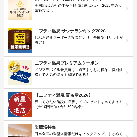
全国約2.2万件の中から頂点に選ばれた、2025年の人
気施設は…
ニフティ温泉 サウナランキング2026
おふろ好きユーザーの投票により、全国No.1サウナが
決定！
ニフティ温泉プレミアムクーポン
ノジマモバイル会員向け 通常よりもお得な「特別価
格」で人気の温泉を満喫できる！
【ニフティ温泉 百名湯2026】
行ってみたい施設に投票してプレゼントを当てよう！
（全10回開催 / 合計260名様）
岩盤浴特集
日本全国の岩盤浴情報だけをピックアップ。まとめて