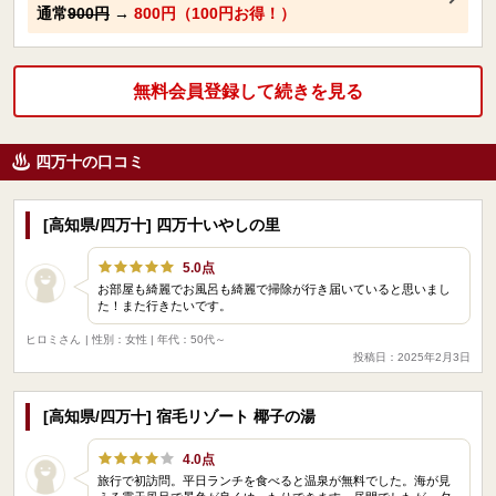
通常
900円
→
800円（100円お得！）
無料会員登録して続きを見る
四万十の口コミ
[高知県/四万十] 四万十いやしの里
5.0点
お部屋も綺麗でお風呂も綺麗で掃除が行き届いていると思いまし
た！また行きたいです。
ヒロミさん
| 性別：女性 | 年代：50代～
投稿日：2025年2月3日
[高知県/四万十] 宿毛リゾート 椰子の湯
4.0点
旅行で初訪問。平日ランチを食べると温泉が無料でした。海が見