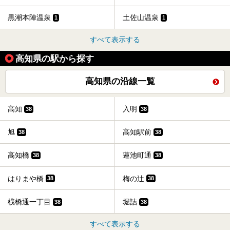
黒潮本陣温泉
土佐山温泉
1
1
すべて表示する
高知県の駅から探す
高知県の沿線一覧
高知
入明
38
38
旭
高知駅前
38
38
高知橋
蓮池町通
38
38
はりまや橋
梅の辻
38
38
桟橋通一丁目
堀詰
38
38
すべて表示する