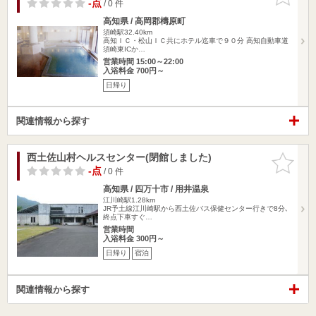
りに追加
-点
/ 0 件
高知県 / 高岡郡檮原町
須崎駅32.40km
高知ＩＣ・松山ＩＣ共にホテル迄車で９０分 高知自動車道
須崎東ICか…
営業時間 15:00～22:00
入浴料金 700円～
日帰り
関連情報から探す
西土佐山村ヘルスセンター(閉館しました)
お気に入
りに追加
-点
/ 0 件
高知県 / 四万十市 / 用井温泉
江川崎駅1.28km
JR予土線江川崎駅から西土佐バス保健センター行きで8分､
終点下車すぐ…
営業時間
入浴料金 300円～
日帰り
宿泊
関連情報から探す