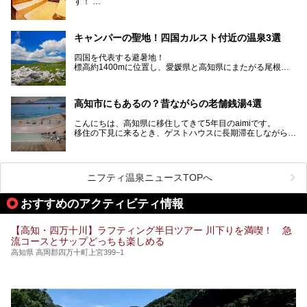
す！
でも知られます。ここでは、温泉とあわせて自然の景観やグ
この記事では、高知県内でおすすめするサウナを詳しく紹介
ルメも満喫できる、高知県でおすすめのスーパー銭湯をご紹
します。
介します。
高知市内から、大自然に囲まれたサウナまで厳選してます。
キャンパーの聖地！四国カルスト付近の温泉3選
ぜひこれを読んで高知のサウナ探しの参考してくださいね！
四国を代表する避暑地！
標高約1400mに位置し、愛媛県と高知県にまたがる尾根沿
いに広がる「四国カルスト」。
夏はキャンパーでにぎわい、街明かりもほぼなく満点の星空
高知市にもあるの？昔ながらの老舗銭湯4選
が見れる場所。
そんな街から外れた景色のとってもいい場所なんですが、日
こんにちは、高知県に移住してきて5年目のaimiです。
帰り温泉（お風呂）がありません。
移住の下見に来るとき、ゲストハウスに長期滞在しながら観
中でもライターおすすめの３つの温泉をご紹介します。
光していたのですが。
そのときにお世話になったのが高知市内にある銭湯。
テントを張ってから温泉に向かうのもいいですが、場所取り
高知市というと、高知県の人口の半分が集まっているにぎや
などが問題なければ、温泉に入ってから向かうことをオスス
かなイメージがある方も多いかと思いますが、昔ながらの老
メします。
ニフティ温泉ニュースTOPへ
舗銭湯がけっこうな数あるのですよ。
なぜなら最寄り温泉でも車で４０分、山を降りていかねばな
りませんからね…！！
規模は小さいながら、元気に営業中なので観光がてら訪問し
おすすめのアクティビティ情報
てみてはいかがでしょう？
もしくは、翌日キャンプ帰りに立ち寄るのもおすすめです。
JR高知駅から近いものもあるので、公共交通オンリー派もO
Kですよ♪
【高知・四万十川】ラフティング半日ツアー 川下りを満喫！ 急
それでは見ていきましょう。
流コースとサップどっちも楽しめる
それではチェックしてきましょう♪
高知県 高岡郡四万十町上宮399−1