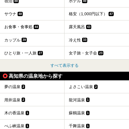
宿泊
ホテル
88
49
サウナ
格安（1,000円以下）
48
47
お食事・食事処
露天風呂
44
43
カップル
冷え性
39
33
ひとり旅・一人旅
女子旅・女子会
27
23
すべて表示する
高知県の温泉地から探す
夢の温泉
よさこい温泉
2
2
用井温泉
龍河温泉
2
1
木の香温泉
蘇鶴温泉
1
1
べふ峡温泉
千舞温泉
1
1