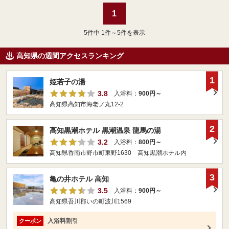
1
5
件中 1件～5件を表示
高知県の週間アクセスランキング
1
姫若子の湯
3.8
入浴料：
900円～
高知県高知市海老ノ丸12-2
2
高知黒潮ホテル 黒潮温泉 龍馬の湯
3.2
入浴料：
800円～
高知県香南市野市町東野1630 高知黒潮ホテル内
3
亀の井ホテル 高知
3.5
入浴料：
900円～
高知県吾川郡いの町波川1569
入浴料割引
クーポン