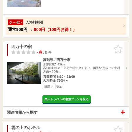
入浴料割引
クーポン
通常
900円
→
800円（100円お得！）
四万十の宿
お気に入
りに追加
-点
/ 0 件
高知県 / 四万十市
古津賀駅5.43km
高知自動車道・四万十町中央ICより、国道56号線にて中村
方面へ60分…
営業時間 6:30～21:00
入浴料金 750円～
日帰り
宿泊
楽天トラベルの宿泊プランを見る
関連情報から探す
雲の上のホテル
お気に入