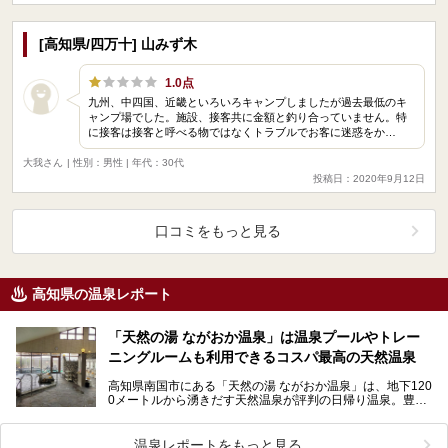
[高知県/四万十] 山みず木
1.0点
九州、中四国、近畿といろいろキャンプしましたが過去最低のキ
ャンプ場でした。施設、接客共に金額と釣り合っていません。特
に接客は接客と呼べる物ではなくトラブルでお客に迷惑をか…
大我さん
| 性別：男性 | 年代：30代
投稿日：2020年9月12日
口コミをもっと見る
高知県の温泉レポート
「天然の湯 ながおか温泉」は温泉プールやトレー
ニングルームも利用できるコスパ最高の天然温泉
高知県南国市にある「天然の湯 ながおか温泉」は、地下120
0メートルから湧きだす天然温泉が評判の日帰り温泉。豊富
な湯量を利用した温泉水プールも併設。さらにトレー…
温泉レポートをもっと見る