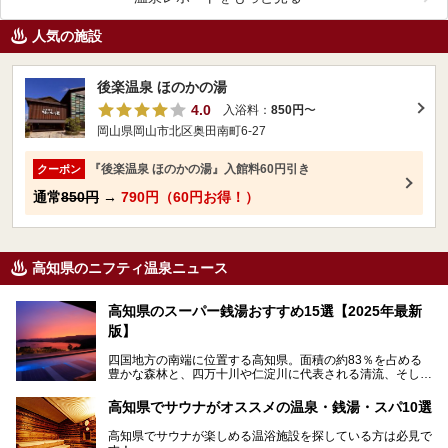
人気の施設
後楽温泉 ほのかの湯
4.0
入浴料：
850円
〜
岡山県岡山市北区奥田南町6-27
『後楽温泉 ほのかの湯』入館料60円引き
クーポン
通常
850円
→
790円（60円お得！）
高知県のニフティ温泉ニュース
高知県のスーパー銭湯おすすめ15選【2025年最新
版】
四国地方の南端に位置する高知県。面積の約83％を占める
豊かな森林と、四万十川や仁淀川に代表される清流、そして
青く輝く太平洋に面して約700㎞もの海岸線が続く、自然の
魅力がぎゅっと詰まった県です。
高知県でサウナがオススメの温泉・銭湯・スパ10選
高知県はまた、カツオのたたきをはじめとする海産物や清流
で育つ川魚、大皿にごちそうがどっさり盛られた皿鉢料理、
高知県でサウナが楽しめる温浴施設を探している方は必見で
柚子などの柑橘類、地酒といったグルメが充実していること