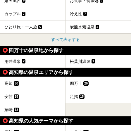
露天風呂
お食事・食事処
9
8
カップル
冷え性
7
7
ひとり旅・一人旅
炭酸水素塩泉
5
4
すべて表示する
四万十の温泉地から探す
用井温泉
松葉川温泉
2
1
高知県の温泉エリアから探す
高知
四万十
50
20
安芸
足摺
15
15
須崎
13
高知県の人気テーマから探す