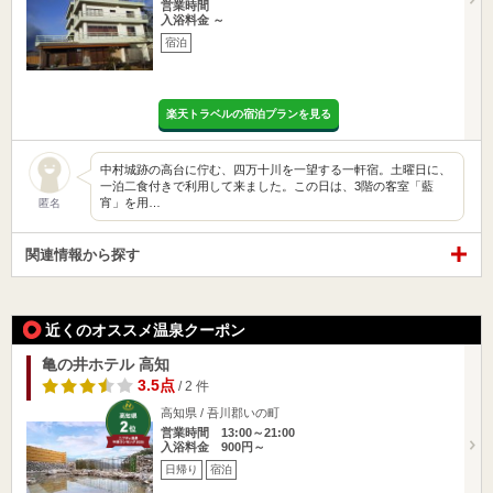
営業時間
入浴料金 ～
宿泊
楽天トラベルの宿泊プランを見る
中村城跡の高台に佇む、四万十川を一望する一軒宿。土曜日に、
一泊二食付きで利用して来ました。この日は、3階の客室「藍
宵」を用…
匿名
関連情報から探す
近くのオススメ温泉クーポン
亀の井ホテル 高知
3.5点
/ 2 件
高知県 / 吾川郡いの町
営業時間 13:00～21:00
入浴料金 900円～
日帰り
宿泊