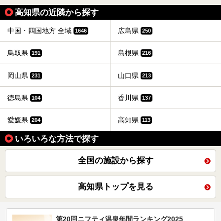
高知県の近隣から探す
中国・四国地方 全域
広島県
1646
250
鳥取県
島根県
191
216
岡山県
山口県
231
213
徳島県
香川県
104
137
愛媛県
高知県
204
113
いろいろな方法で探す
全国の施設から探す
高知県トップを見る
第20回ニフティ温泉年間ランキング2025