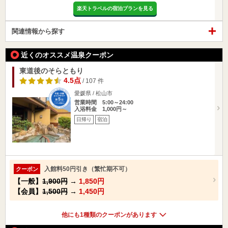
楽天トラベルの宿泊プランを見る
関連情報から探す
近くのオススメ温泉クーポン
東道後のそらともり
4.5点
/ 107 件
愛媛県 / 松山市
営業時間 5:00～24:00
入浴料金 1,000円～
日帰り
宿泊
入館料50円引き（繁忙期不可）
クーポン
【一般】
1,900円
→
1,850円
【会員】
1,500円
→
1,450円
他にも1種類のクーポンがあります