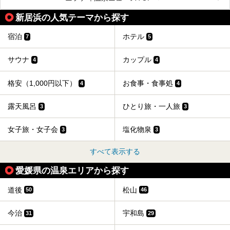
ある愛媛県は、スーパー銭湯も豊富です。中には、中四国地
方を代表する人気の施設も。今回は、愛媛県の誇るスーパー
新居浜の人気テーマから探す
銭湯をピックアップしました。
宿泊
ホテル
7
5
サウナ
カップル
4
4
格安（1,000円以下）
お食事・食事処
4
4
露天風呂
ひとり旅・一人旅
3
3
女子旅・女子会
塩化物泉
3
3
すべて表示する
愛媛県の温泉エリアから探す
道後
松山
50
46
今治
宇和島
31
29