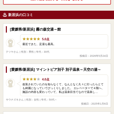
新居浜の口コミ
[愛媛県/新居浜] 霧の森交湯～館
5.0点
最近できた、足湯も最高。
テツヤさん
| 性別：男性 | 年代：30代
投稿日：2026年5月24日
[愛媛県/新居浜] マイントピア別子 別子温泉～天空の湯～
4.0点
改装されていたのを知らなくて、なんとなく久々に行ったらとて
も綺麗になっていてびっくりしました。 エレベーターで４階へ、
施設の内容も変わっていて、私は温泉目当てなので温泉し…
サウナズキさん
| 性別：女性 | 年代：50代～
投稿日：2025年1月6日