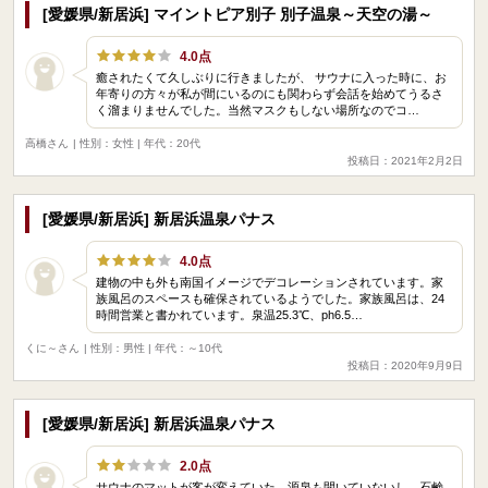
[愛媛県/新居浜] マイントピア別子 別子温泉～天空の湯～
4.0点
癒されたくて久しぶりに行きましたが、 サウナに入った時に、お
年寄りの方々が私が間にいるのにも関わらず会話を始めてうるさ
く溜まりませんでした。当然マスクもしない場所なのでコ…
高橋さん
| 性別：女性 | 年代：20代
投稿日：2021年2月2日
[愛媛県/新居浜] 新居浜温泉パナス
4.0点
建物の中も外も南国イメージでデコレーションされています。家
族風呂のスペースも確保されているようでした。家族風呂は、24
時間営業と書かれています。泉温25.3℃、ph6.5…
くに～さん
| 性別：男性 | 年代：～10代
投稿日：2020年9月9日
[愛媛県/新居浜] 新居浜温泉パナス
2.0点
サウナのマットが客が変えていた。源泉も開いていないし、石鹸