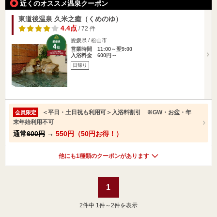
近くのオススメ温泉クーポン
東道後温泉 久米之癒（くめのゆ）
4.4点
/ 72 件
愛媛県 / 松山市
営業時間 11:00～翌9:00
入浴料金 600円～
日帰り
＜平日・土日祝も利用可＞入浴料割引 ※GW・お盆・年
会員限定
末年始利用不可
通常
600円
→
550円（50円お得！）
他にも1種類のクーポンがあります
1
2
件中 1件～2件を表示