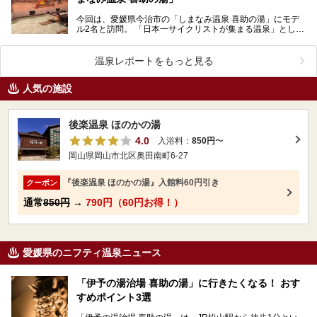
今回は、愛媛県今治市の「しまなみ温泉 喜助の湯」にモデ
ル2名と訪問。 「日本一サイクリストが集まる温泉」として
も名高いこちらの施設で提供されているさまざまなサ…
温泉レポートをもっと見る
人気の施設
後楽温泉 ほのかの湯
4.0
入浴料：
850円
〜
岡山県岡山市北区奥田南町6-27
『後楽温泉 ほのかの湯』入館料60円引き
クーポン
通常
850円
→
790円（60円お得！）
愛媛県のニフティ温泉ニュース
「伊予の湯治場 喜助の湯」に行きたくなる！ おす
すめポイント3選