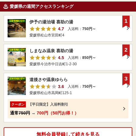
愛媛県の週間アクセスランキング
1
伊予の湯治場 喜助の湯
4.7
入浴料：
750円～
愛媛県松山市宮田町4
2
しまなみ温泉 喜助の湯
4.5
入浴料：
850円～
愛媛県今治市中日吉町1-2-30
3
道後さや温泉ゆらら
3.6
入浴料：
750円～
愛媛県松山市高岡町125-1
【平日限定】入浴料割引
クーポン
通常
750円
→
700円（50円お得！）
無料会員登録して続きを見る