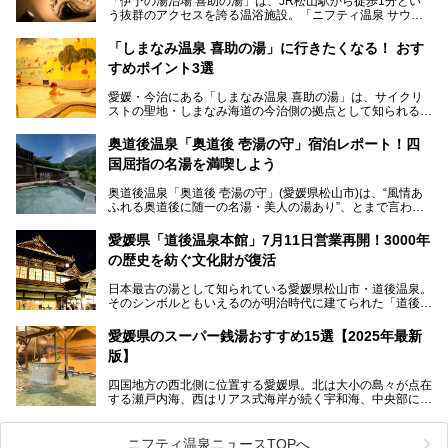
「伊予の湯治場 喜助の湯」は、JR松山駅から徒歩1分とい
う抜群のアクセスを誇る温浴施設。「ニフティ温泉 サウナ
ランキング」で2年連続1位を獲得し、全国から多くのサウ
ナーが訪れる人気スポットです。天然温泉・サウナ・岩盤
「しまなみ温泉 喜助の湯」に行きたくなる！ おす
浴・食事・宿泊まで“癒しのすべて”がそろう人気施設の中で
すめポイント3選
も、特におすすめしたい3つのポイントについて厳選してお
届けします。読めばきっと、行きたくなること間違いなし！
愛媛・今治にある「しまなみ温泉 喜助の湯」は、サイクリ
ストの聖地・しまなみ海道の今治側の拠点として知られる人
気の温泉施設。「日本一サイクリストが集まる温泉」とも呼
ばれていて、自転車ロッカーや工具、給水サービスなど、旅
奥道後温泉「奥道後 壱湯の守」宿泊レポート！四
人に嬉しい工夫がたっぷり。お風呂は内湯から半露天、サウ
国屈指の名湯を満喫しよう
ナまで種類豊富で広々空間。泉質も温度もバリエーション豊
かで、湯めぐり感覚で楽しめちゃいます。
奥道後温泉「奥道後 壱湯の守」(愛媛県松山市)は、“風情あ
ふれる奥道後に随一の名湯・美人の湯あり”、とまで言われ
る四国屈指の名湯です。最も有名なのが、西日本最大級の大
今回は人気のこの施設の中でも、特におすすめしたい3つの
露天風呂。日々の生活から隔離された非日常感を味わえま
ポイントについて厳選してお届けします。読めばきっと、行
愛媛県「道後温泉本館」7月11日営業再開！3000年
す。
きたくなること間違いなし！
の歴史を紡ぐ文化財が復活
日帰り入浴も可能ですが、宿泊してじっくり楽しむのがベス
日本最古の湯として知られている愛媛県松山市・道後温泉。
ト。今回はニフティ温泉ライターである筆者自ら宿泊し、名
そのシンボルともいえるのが明治時代に建てられた「道後温
物の大露天風呂「翠明の湯」の全浴槽をご紹介。また、パブ
泉本館」です。平成31年1月から約5年半にわたって行って
リックスペース・貸切露天風呂・客室・食事など、多角的に
いた保存修理工事が終わり、いよいよ2024年7月11日から
その魅力をご紹介します！
愛媛県のスーパー銭湯おすすめ15選【2025年最新
全館営業再開となります。
版】
四国地方の西北側に位置する愛媛県。北は大小の島々が点在
する瀬戸内海、西はリアス式海岸が続く宇和海、中央部には
西日本最高峰の石鎚山とその連山に囲まれたバラエティ豊か
な自然と、温暖な気候が魅力の県です。
日本最古の温泉といわれる道後温泉を筆頭に、多くの温泉が
ニフティ温泉ニュースTOPへ