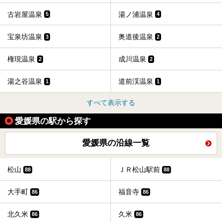
古岩屋温泉
湯ノ浦温泉
5
4
宝泉坊温泉
奥道後温泉
3
2
権現温泉
成川温泉
2
2
湯之谷温泉
道前渓温泉
1
1
すべて表示する
愛媛県の駅から探す
愛媛県の沿線一覧
松山
ＪＲ松山駅前
88
88
大手町
福音寺
86
86
北久米
久米
86
86