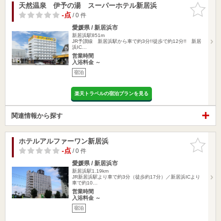
天然温泉 伊予の湯 スーパーホテル新居浜
お気に入
りに追加
-点
/ 0 件
愛媛県 / 新居浜市
新居浜駅851m
JR予讃線 新居浜駅から車で約3分!!徒歩で約12分!! 新居
浜IC…
営業時間
入浴料金 ～
宿泊
楽天トラベルの宿泊プランを見る
関連情報から探す
ホテルアルファーワン新居浜
お気に入
りに追加
-点
/ 0 件
愛媛県 / 新居浜市
新居浜駅1.19km
JR新居浜駅より車で約3分（徒歩約17分）／新居浜ICより
車で約10…
営業時間
入浴料金 ～
宿泊