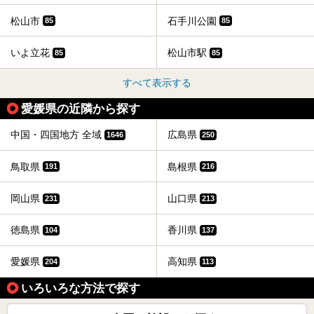
松山市
石手川公園
85
85
いよ立花
松山市駅
85
85
すべて表示する
愛媛県の近隣から探す
中国・四国地方 全域
広島県
1646
250
鳥取県
島根県
191
216
岡山県
山口県
231
213
徳島県
香川県
104
137
愛媛県
高知県
204
113
いろいろな方法で探す