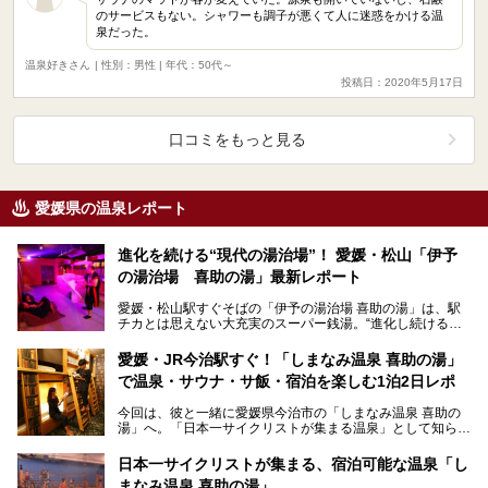
のサービスもない。シャワーも調子が悪くて人に迷惑をかける温
泉だった。
温泉好きさん
| 性別：男性 | 年代：50代～
投稿日：2020年5月17日
口コミをもっと見る
愛媛県の温泉レポート
進化を続ける“現代の湯治場”！ 愛媛・松山「伊予
の湯治場 喜助の湯」最新レポート
愛媛・松山駅すぐそばの「伊予の湯治場 喜助の湯」は、駅
チカとは思えない大充実のスーパー銭湯。“進化し続ける温
泉施設”で、2025年には女性専用「藍美サウナ」、男…
愛媛・JR今治駅すぐ！「しまなみ温泉 喜助の湯」
で温泉・サウナ・サ飯・宿泊を楽しむ1泊2日レポ
今回は、彼と一緒に愛媛県今治市の「しまなみ温泉 喜助の
湯」へ。「日本一サイクリストが集まる温泉」として知られ
るこの施設、カップルや友人同士のお泊まりスポットと…
日本一サイクリストが集まる、宿泊可能な温泉「し
まなみ温泉 喜助の湯」