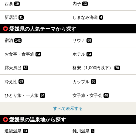
西条
内子
19
13
新居浜
しまなみ海道
11
4
愛媛県の人気テーマから探す
宿泊
サウナ
142
88
お食事・食事処
ホテル
84
84
露天風呂
格安（1,000円以下）
82
79
冷え性
カップル
69
68
ひとり旅・一人旅
女子旅・女子会
54
48
すべて表示する
愛媛県の温泉地から探す
道後温泉
鈍川温泉
31
6