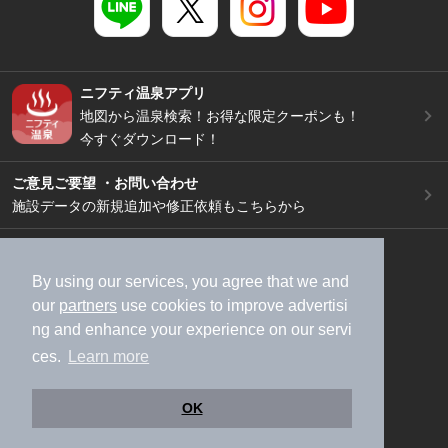
ニフティ温泉アプリ
地図から温泉検索！お得な限定クーポンも！
今すぐダウンロード！
ご意見ご要望 ・お問い合わせ
施設データの新規追加や修正依頼もこちらから
スマートフォン
/
PC
加盟店募集（資料請求）
広告出稿のご案内
By using our services, you agree that we and
our
partners
use cookies to improve advertisi
利用規約
ライフスタイルMEMBERS+規約
ng and enhance your experience on our servi
特定商取引法に基づく表記
ヘルプ
採用情報
ces.
Learn more
運営会社
個人情報保護ポリシー
©NIFTY Lifestyle Co., Ltd.
OK