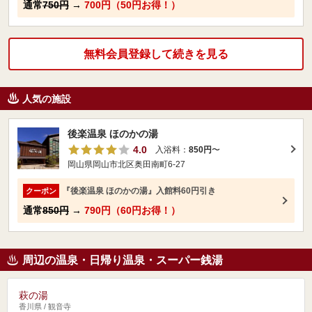
通常
750円
→
700円（50円お得！）
無料会員登録して続きを見る
人気の施設
後楽温泉 ほのかの湯
4.0
入浴料：
850円
〜
岡山県岡山市北区奥田南町6-27
『後楽温泉 ほのかの湯』入館料60円引き
クーポン
通常
850円
→
790円（60円お得！）
周辺の温泉・日帰り温泉・スーパー銭湯
萩の湯
香川県 / 観音寺