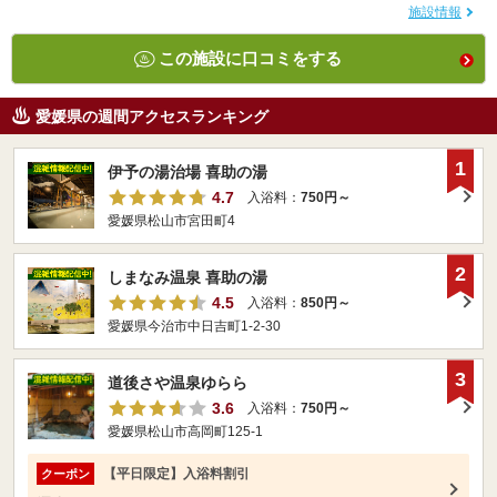
施設情報
この施設に口コミをする
愛媛県の週間アクセスランキング
1
伊予の湯治場 喜助の湯
4.7
入浴料：
750円～
愛媛県松山市宮田町4
2
しまなみ温泉 喜助の湯
4.5
入浴料：
850円～
愛媛県今治市中日吉町1-2-30
3
道後さや温泉ゆらら
3.6
入浴料：
750円～
愛媛県松山市高岡町125-1
【平日限定】入浴料割引
クーポン