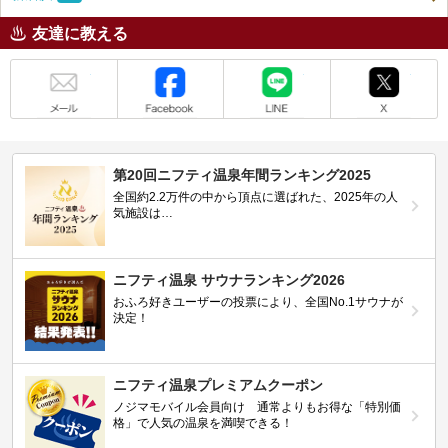
友達に教える
メール
Facebook
LINE
X
第20回ニフティ温泉年間ランキング2025
全国約2.2万件の中から頂点に選ばれた、2025年の人
気施設は…
ニフティ温泉 サウナランキング2026
おふろ好きユーザーの投票により、全国No.1サウナが
決定！
ニフティ温泉プレミアムクーポン
ノジマモバイル会員向け 通常よりもお得な「特別価
格」で人気の温泉を満喫できる！