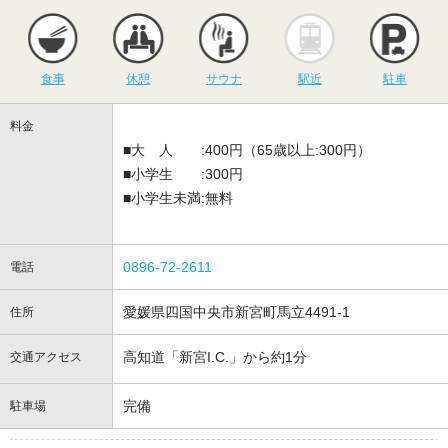
食事
休憩
サウナ
駅近
駐
食事
休憩
サウナ
駅近
駐車
料金
■大 人 :400円（65歳以上:300円）
■小学生 :300円
■小学生未満:無料
0896-72-2611
電話
愛媛県四国中央市新宮町馬立4491-1
住所
高知道「新宮I.C.」から約1分
交通アクセス
完備
駐車場