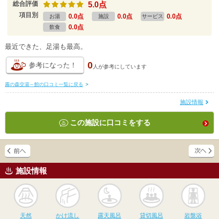
総合評価
5.0点
項目別
0.0点
0.0点
0.0点
お湯
施設
サービス
0.0点
飲食
最近できた、足湯も最高。
0
参考になった！
人が
参考にしています
霧の森交湯～館の口コミ一覧に戻る
>
施設情報
この施設に口コミをする
施設情報
天然
かけ流し
露天風呂
貸切風呂
岩
天然
かけ流し
露天風呂
貸切風呂
岩盤浴