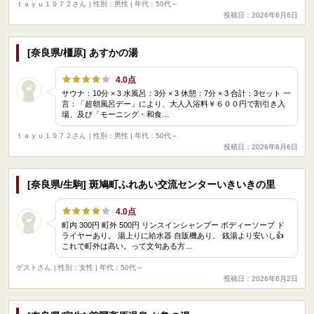
ｔａｙｕ１９７２さん
| 性別：男性 | 年代：50代～
投稿日：2026年6月6日
[奈良県/橿原] あすかの湯
4.0点
サウナ：10分 × 3 水風呂：3分 × 3 休憩：7分 × 3 合計：3セット 一
言：「超朝風呂デー」により、大人入浴料￥６００円で割引き入
場、及び「モーニング・和食…
ｔａｙｕ１９７２さん
| 性別：男性 | 年代：50代～
投稿日：2026年6月6日
[奈良県/生駒] 斑鳩町ふれあい交流センターいきいきの里
4.0点
町内 300円 町外 500円 リンスインシャンプー ボディーソープ ド
ライヤーあり。 湯上りに給水器 自販機あり。 銭湯より安いし👍
これで町外は高い。って文句ある方…
ゲストさん
| 性別：女性 | 年代：50代～
投稿日：2026年6月2日