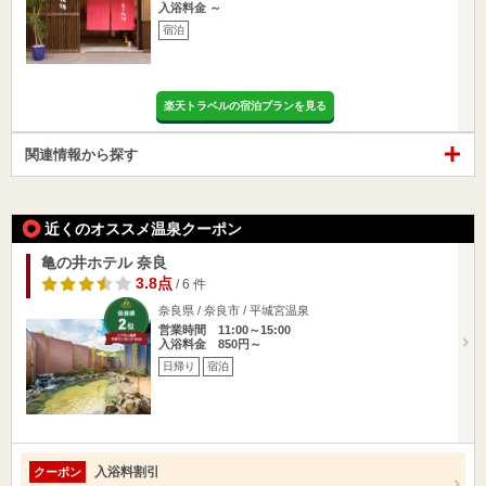
入浴料金 ～
宿泊
楽天トラベルの宿泊プランを見る
関連情報から探す
近くのオススメ温泉クーポン
亀の井ホテル 奈良
3.8点
/ 6 件
奈良県 / 奈良市 / 平城宮温泉
営業時間 11:00～15:00
入浴料金 850円～
日帰り
宿泊
入浴料割引
クーポン