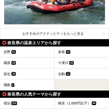
おすすめのアクティビティをもっと見る
奈良県の温泉エリアから探す
吉野
奈良
61
53
橿原
十津川
28
26
室生
生駒
18
12
飛鳥
2
奈良県の人気テーマから探す
宿泊
格安（1,000円以下）
119
84