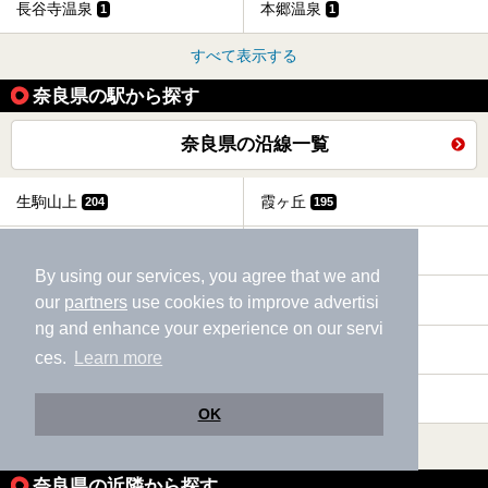
長谷寺温泉
本郷温泉
1
1
すべて表示する
奈良県の駅から探す
奈良県の沿線一覧
生駒山上
霞ヶ丘
204
195
梅屋敷
宝山寺
186
182
By using our services, you agree that we and
生駒
鳥居前
our
partners
use cookies to improve advertisi
157
157
ng and enhance your experience on our servi
南生駒
菜畑
143
142
ces.
Learn more
一分
東生駒
140
139
OK
すべて表示する
奈良県の近隣から探す