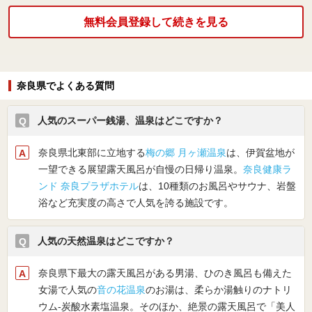
無料会員登録して続きを見る
奈良県でよくある質問
人気のスーパー銭湯、温泉はどこですか？
奈良県北東部に立地する
梅の郷 月ヶ瀬温泉
は、伊賀盆地が
一望できる展望露天風呂が自慢の日帰り温泉。
奈良健康ラ
ンド 奈良プラザホテル
は、10種類のお風呂やサウナ、岩盤
浴など充実度の高さで人気を誇る施設です。
人気の天然温泉はどこですか？
奈良県下最大の露天風呂がある男湯、ひのき風呂も備えた
女湯で人気の
音の花温泉
のお湯は、柔らか湯触りのナトリ
ウム-炭酸水素塩温泉。そのほか、絶景の露天風呂で「美人