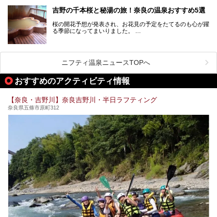
「たまには温泉にゆっくり浸かってリフレッシュしたい！」
そんな方も多いのではないでしょうか？
吉野の千本桜と秘湯の旅！奈良の温泉おすすめ5選
お宿に泊まって観光地を巡るような温泉旅行がしたいけど、
桜の開花予想が発表され、お花見の予定をたてるのも心が躍
まとまった時間が取れない時もありますよね。
る季節になってまいりました。
そんな時は、日帰りでサクッと楽しめるスーパー銭湯がおす
日本には桜の名所が数多くありますが、古くから和歌にも詠
すめ！
まれるくらい日本人の心を捉えて離さない名所中の名所があ
手軽でリーズナブルに温泉気分を楽しめるだけでなく、体の
ります。それは奈良県の吉野山。
芯までじんわり温まってリラックス効果も抜群。
ニフティ温泉ニュースTOPへ
シロヤマザクラを中心に200種約３万本の桜が咲き誇りま
今回は、奈良で行けるおすすめのスーパー銭湯を5つご紹介
す。また吉野山を含む「紀伊山地の霊場と参詣道」はユネス
おすすめのアクティビティ情報
したいと思います。
コの世界遺産に登録されており、修験道の霊場として荘厳な
雰囲気をたたえています。
【奈良・吉野川】奈良吉野川・半日ラフティング
開湯300年と歴史のある霊験あらたかな吉野の湯で、春を感
奈良県五條市原町312
じる湯治の旅はいかがでしょう。
今回は奈良県吉野のおすすめ温泉を紹介いたします！