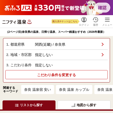
購入済チケットはこちら
ログイン
履歴
メニュー
(2ページ目)奈良県の温泉、日帰り温泉、スーパー銭湯おすすめ（2026年最新）
1. 都道府県
関西(近畿) / 奈良県
2. 地域・市区郡
指定しない
3. こだわり条件
指定しない
こだわり条件を変更する
関連する
奈良 温泉宿 安い
奈良 温泉 カップル
奈良 温泉
キーワード
リストから探す
地図から探す