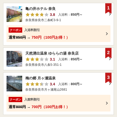
1
亀の井ホテル 奈良
3.8
入浴料：
850円～
奈良県奈良市二条町3-9-1
入浴料割引
クーポン
通常
850円
→
750円（100円お得！）
2
天然湧出温泉 ゆららの湯 奈良店
3.1
入浴料：
850円～
奈良県奈良市八条5-351-1
3
梅の郷 月ヶ瀬温泉
3.4
入浴料：
800円～
奈良県奈良市月ヶ瀬尾山2681
入館料割引
クーポン
通常
800円
→
700円（100円お得！）