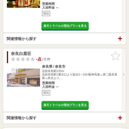
営業時間
入浴料金 ～
宿泊
楽天トラベルの宿泊プランを見る
関連情報から探す
奈良白鹿荘
お気に入
りに追加
-点
/ 0 件
奈良県 / 奈良市
近鉄奈良駅235m
近鉄奈良駅1番出口より徒歩2～3分/阪神高速→第二阪奈道
路→終点より…
営業時間
入浴料金 ～
宿泊
楽天トラベルの宿泊プランを見る
関連情報から探す