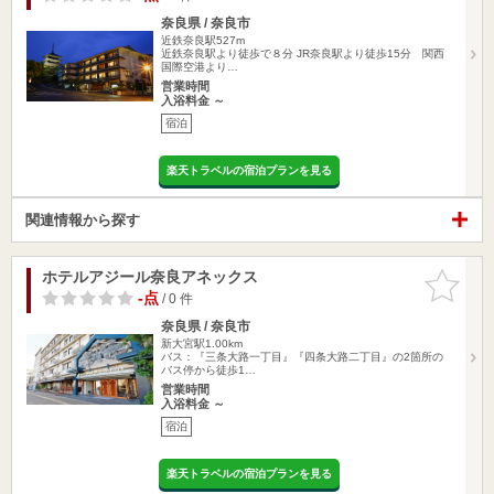
奈良県 / 奈良市
近鉄奈良駅527m
近鉄奈良駅より徒歩で８分 JR奈良駅より徒歩15分 関西
国際空港より…
営業時間
入浴料金 ～
宿泊
楽天トラベルの宿泊プランを見る
関連情報から探す
ホテルアジール奈良アネックス
お気に入
りに追加
-点
/ 0 件
奈良県 / 奈良市
新大宮駅1.00km
バス：『三条大路一丁目』『四条大路二丁目』の2箇所の
バス停から徒歩1…
営業時間
入浴料金 ～
宿泊
楽天トラベルの宿泊プランを見る