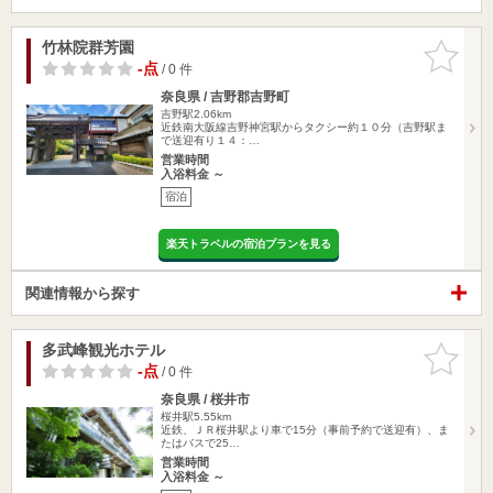
竹林院群芳園
お気に入
りに追加
-点
/ 0 件
奈良県 / 吉野郡吉野町
吉野駅2.06km
近鉄南大阪線吉野神宮駅からタクシー約１０分（吉野駅ま
で送迎有り１４：…
営業時間
入浴料金 ～
宿泊
楽天トラベルの宿泊プランを見る
関連情報から探す
多武峰観光ホテル
お気に入
りに追加
-点
/ 0 件
奈良県 / 桜井市
桜井駅5.55km
近鉄、ＪＲ桜井駅より車で15分（事前予約で送迎有）、ま
たはバスで25…
営業時間
入浴料金 ～