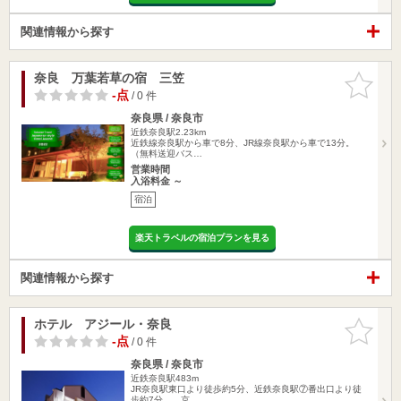
関連情報から探す
奈良 万葉若草の宿 三笠
お気に入
りに追加
-点
/ 0 件
奈良県 / 奈良市
近鉄奈良駅2.23km
近鉄線奈良駅から車で8分、JR線奈良駅から車で13分。
（無料送迎バス…
営業時間
入浴料金 ～
宿泊
楽天トラベルの宿泊プランを見る
関連情報から探す
ホテル アジール・奈良
お気に入
りに追加
-点
/ 0 件
奈良県 / 奈良市
近鉄奈良駅483m
JR奈良駅東口より徒歩約5分、近鉄奈良駅⑦番出口より徒
歩約7分 京…