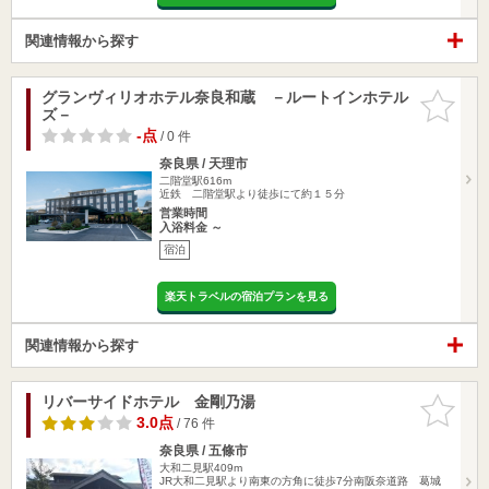
関連情報から探す
グランヴィリオホテル奈良和蔵 －ルートインホテル
お気に入
ズ－
りに追加
-点
/ 0 件
奈良県 / 天理市
二階堂駅616m
近鉄 二階堂駅より徒歩にて約１５分
営業時間
入浴料金 ～
宿泊
楽天トラベルの宿泊プランを見る
関連情報から探す
リバーサイドホテル 金剛乃湯
お気に入
りに追加
3.0点
/ 76 件
奈良県 / 五條市
大和二見駅409m
JR大和二見駅より南東の方角に徒歩7分南阪奈道路 葛城