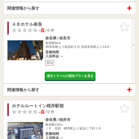
関連情報から探す
ＡＢホテル奈良
お気に入
りに追加
-点
/ 0 件
奈良県 / 奈良市
奈良駅80m
JR奈良駅より徒歩約２分 近鉄奈良駅より14分
営業時間
入浴料金 ～
宿泊
楽天トラベルの宿泊プランを見る
関連情報から探す
ホテルルートイン桜井駅前
お気に入
りに追加
-点
/ 0 件
奈良県 / 桜井市
桜井駅150m
ＪＲ・近鉄 桜井駅より徒歩にて約１分
営業時間
入浴料金 ～