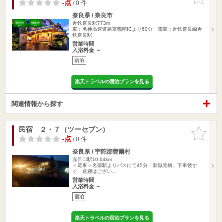
りに追加
-点
/ 0 件
奈良県 / 奈良市
近鉄奈良駅773m
車：名神高速道路京都南ICより60分 電車：近鉄奈良線近
鉄奈良駅
営業時間
入浴料金 ～
宿泊
楽天トラベルの宿泊プランを見る
関連情報から探す
民宿 ２・７（ツーセブン）
お気に入
りに追加
-点
/ 0 件
奈良県 / 宇陀郡曽爾村
赤目口駅10.64km
＜電車＞名張駅よりバスにて45分「新嶽見橋」下車後す
ぐ 送迎はござい…
営業時間
入浴料金 ～
宿泊
楽天トラベルの宿泊プランを見る