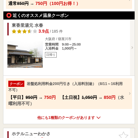
通常
850円
→
750円（100円お得！）
近くのオススメ温泉クーポン
東香里湯元 水春
3.9点
/ 185 件
大阪府 / 寝屋川市
営業時間 9:00～25:00
入浴料金 1,000円～
日帰り
岩盤処利用料金200円引き（入浴料別途）（8/11～16利用
クーポン
不可）
【平日】
950円
→
750円
【土日祝】
1,050円
→
850円
（水
曜利用不可）
他にも1種類のクーポンがあります
ホテルニューわかさ
お気に入