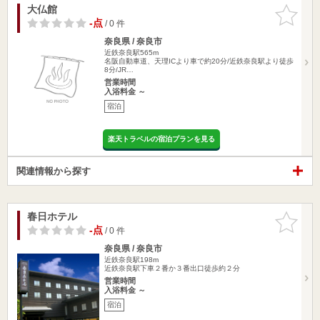
大仏館
お気に入
りに追加
-点
/ 0 件
奈良県 / 奈良市
近鉄奈良駅565m
名阪自動車道、天理ICより車で約20分/近鉄奈良駅より徒歩
8分/JR…
営業時間
入浴料金 ～
宿泊
楽天トラベルの宿泊プランを見る
関連情報から探す
春日ホテル
お気に入
りに追加
-点
/ 0 件
奈良県 / 奈良市
近鉄奈良駅198m
近鉄奈良駅下車２番か３番出口徒歩約２分
営業時間
入浴料金 ～
宿泊