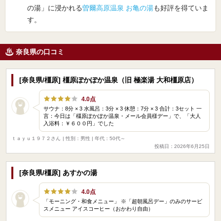
の湯」に浸かれる
曽爾高原温泉 お亀の湯
も好評を得ていま
す。
奈良県の口コミ
[奈良県/橿原] 橿原ぽかぽか温泉（旧 極楽湯 大和橿原店）
4.0点
サウナ：8分 × 3 水風呂：3分 × 3 休憩：7分 × 3 合計：3セット 一
言：今日は「橿原ぽかぽか温泉・メール会員様デー」で、「大人
入浴料：￥６００円」でした
ｔａｙｕ１９７２さん
| 性別：男性 | 年代：50代～
投稿日：2026年6月25日
[奈良県/橿原] あすかの湯
4.0点
「モーニング・和食メニュー」 ※「超朝風呂デー」のみのサービ
スメニュー アイスコーヒー（おかわり自由）