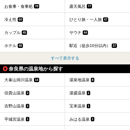
お食事・食事処
露天風呂
78
77
冷え性
ひとり旅・一人旅
60
47
カップル
サウナ
45
44
ホテル
駅近（徒歩10分以内）
40
37
すべて表示する
奈良県の温泉地から探す
大峯山洞川温泉
湯泉地温泉
14
8
信貴山温泉
湯盛温泉
2
2
吉野山温泉
宝来温泉
2
1
平城宮温泉
みはる温泉
1
1