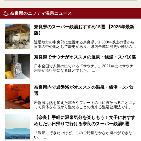
奈良県のニフティ温泉ニュース
奈良県のスーパー銭湯おすすめ15選 【2025年最新
版】
近畿地方の中央部に位置する奈良県。1,300年以上の昔から
日本の中心地として歴史があり、県内全域に歴史や神話の舞
台となったスポットが存在しています。県内だけで3つの世
界遺産があり、古代をそこかしこに感じられる地域です。
奈良県でサウナがオススメの温泉・銭湯・スパ10選
そんな奈良県のスーパー銭湯は、便利な街中にある施設か
ら、険しい山中にある秘湯までバラエティ豊か。ここでは、
日本全国で人気の出ている「サウナ」。2021年にはサウナ
奈良県で評判のスーパー銭湯をご紹介します。
用語が流行語になるほどでした。
そんなサウナ、関西・奈良県にも有名な温浴施設が多いんで
すよ。
奈良県内で岩盤浴がオススメの温泉・銭湯・スパ3
中心部に近いサウナや郊外にあるアウトドアフィンランド式
選
サウナなど種類も豊富です。
岩盤浴は熱を加えた鉱石やプレートの上に寝そべることによ
奈良県にあるサウナでリフレッシュしませんか？
って身体をを芯から温めることの出来る温浴健康法です。じ
んわりと身体の内部を温めて発汗を促すことでリラックス効
果だけではなく、代謝が高まり健康や美容にも良い影響が期
【奈良】手軽に温泉気分を楽しもう！女子におすす
待できます。今回はそんな岩盤浴にこだわった、奈良県内の
めしたい日帰りで行ける奈良のスーパー銭湯5選
オススメ温泉・銭湯・スパ3ヶ所を紹介させていただきま
す。
「温泉に行きたいけど、このご時世なかなか遠出ができな
い」