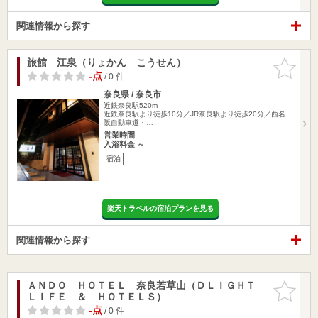
関連情報から探す
旅館 江泉（りょかん こうせん）
お気に入
りに追加
-点
/ 0 件
奈良県 / 奈良市
近鉄奈良駅520m
近鉄奈良駅より徒歩10分／JR奈良駅より徒歩20分／西名
阪自動車道・…
営業時間
入浴料金 ～
宿泊
楽天トラベルの宿泊プランを見る
関連情報から探す
ＡＮＤＯ ＨＯＴＥＬ 奈良若草山（ＤＬＩＧＨＴ
お気に入
ＬＩＦＥ ＆ ＨＯＴＥＬＳ）
りに追加
-点
/ 0 件