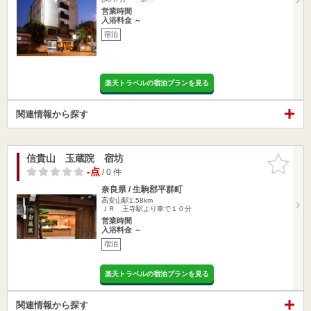
営業時間
入浴料金 ～
宿泊
楽天トラベルの宿泊プランを見る
関連情報から探す
信貴山 玉蔵院 宿坊
お気に入
りに追加
-点
/ 0 件
奈良県 / 生駒郡平群町
高安山駅1.58km
ＪＲ 王寺駅より車で１０分
営業時間
入浴料金 ～
宿泊
楽天トラベルの宿泊プランを見る
関連情報から探す