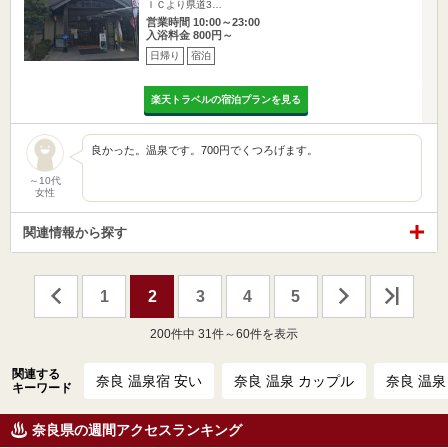
ＩＣより県道3…
営業時間 10:00～23:00
入浴料金 800円～
日帰り
宿泊
楽天トラベルの宿泊プランを見る
良かった。温泉です。700円でくつろげます。
～10代
女性
関連情報から探す
1
2
3
4
5
200
件中 31件～60件を表示
関連する
奈良 温泉宿 安い
奈良 温泉 カップル
奈良 温泉
キーワード
奈良県の週間アクセスランキング