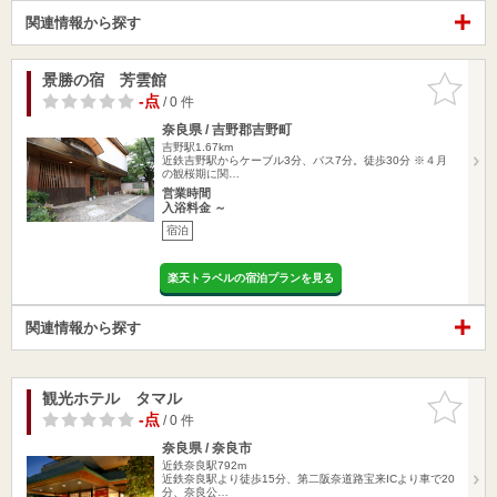
関連情報から探す
景勝の宿 芳雲館
お気に入
りに追加
-点
/ 0 件
奈良県 / 吉野郡吉野町
吉野駅1.67km
近鉄吉野駅からケーブル3分、バス7分。徒歩30分 ※４月
の観桜期に関…
営業時間
入浴料金 ～
宿泊
楽天トラベルの宿泊プランを見る
関連情報から探す
観光ホテル タマル
お気に入
りに追加
-点
/ 0 件
奈良県 / 奈良市
近鉄奈良駅792m
近鉄奈良駅より徒歩15分、第二阪奈道路宝来ICより車で20
分、奈良公…