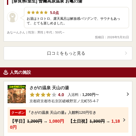
[奈良県/室生] 曽爾高原温泉 お亀の湯
5.0点
お湯はトロトロ、露天風呂は解放感バツグンで、サウナもあっ
て、とても楽しめました。
あなーんさん
| 性別：男性 | 年代：50代～
投稿日：2026年5月31日
口コミをもっと見る
人気の施設
さがの温泉 天山の湯
4.0
入浴料：
1,200円
〜
京都府京都市右京区嵯峨野宮ノ元町55-4-7
『さがの温泉 天山の湯』入館料120円引き
クーポン
【平日】
1,200円
→
1,080円
【土日祝】
1,300円
→
1,18
0円