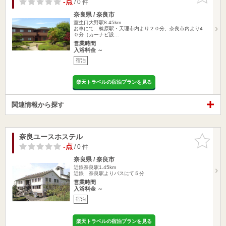
-点
/ 0 件
奈良県 / 奈良市
室生口大野駅8.45km
お車にて…榛原駅・天理市内より２０分、奈良市内より4
０分（カーナビ設…
営業時間
入浴料金 ～
宿泊
楽天トラベルの宿泊プランを見る
関連情報から探す
奈良ユースホステル
お気に入
りに追加
-点
/ 0 件
奈良県 / 奈良市
近鉄奈良駅1.45km
近鉄 奈良駅よりバスにて５分
営業時間
入浴料金 ～
宿泊
楽天トラベルの宿泊プランを見る