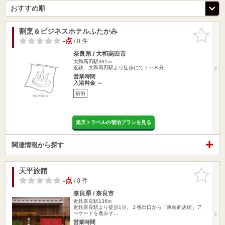
割烹＆ビジネスホテルふたかみ
お気に入
りに追加
-点
/ 0 件
奈良県 / 大和高田市
大和高田駅381m
近鉄 大和高田駅より徒歩にて７～８分
営業時間
入浴料金 ～
宿泊
楽天トラベルの宿泊プランを見る
関連情報から探す
天平旅館
お気に入
りに追加
-点
/ 0 件
奈良県 / 奈良市
近鉄奈良駅136m
近鉄奈良駅より徒歩1分。２番出口から「東向商店街」ア
ーケードを進みす…
営業時間