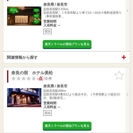
奈良県 / 奈良市
近鉄奈良駅2.07km
近鉄奈良駅・ＪＲ奈良駅より車で10～20分※無料送迎有り
（事前連絡要…
営業時間
入浴料金 ～
宿泊
楽天トラベルの宿泊プランを見る
関連情報から探す
奈良の宿 ホテル美松
お気に入
りに追加
-点
/ 0 件
奈良県 / 奈良市
近鉄奈良駅499m
近鉄奈良駅4番出口より徒歩８分、ＪＲ奈良駅より徒歩12
分、第2阪奈宝…
営業時間
入浴料金 ～
宿泊
楽天トラベルの宿泊プランを見る