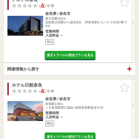
りに追加
-点
/ 0 件
奈良県 / 奈良市
新大宮駅431m
近鉄新大宮駅から徒歩8分、JR奈良駅からバスで10分/車で
6分
営業時間
入浴料金 ～
宿泊
楽天トラベルの宿泊プランを見る
関連情報から探す
ホテル日航奈良
お気に入
りに追加
-点
/ 0 件
奈良県 / 奈良市
奈良駅139m
ＪＲ奈良駅西口直結 /近鉄奈良駅徒歩12分
営業時間
入浴料金 ～
宿泊
楽天トラベルの宿泊プランを見る