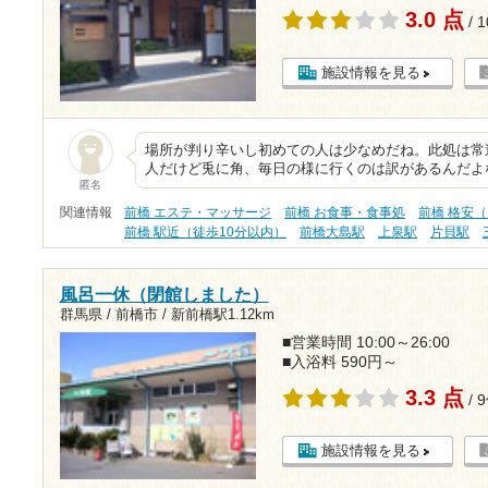
3.0 点
/ 
施設情報を見る
場所が判り辛いし初めての人は少なめだね。此処は常
人だけど兎に角、毎日の様に行くのは訳があるんだよ
匿名
関連情報
前橋 エステ・マッサージ
前橋 お食事・食事処
前橋 格安（
前橋 駅近（徒歩10分以内）
前橋大島駅
上泉駅
片貝駅
風呂一休（閉館しました）
群馬県 / 前橋市 /
新前橋駅1.12km
■営業時間 10:00～26:00
■入浴料 590円～
3.3 点
/ 
施設情報を見る