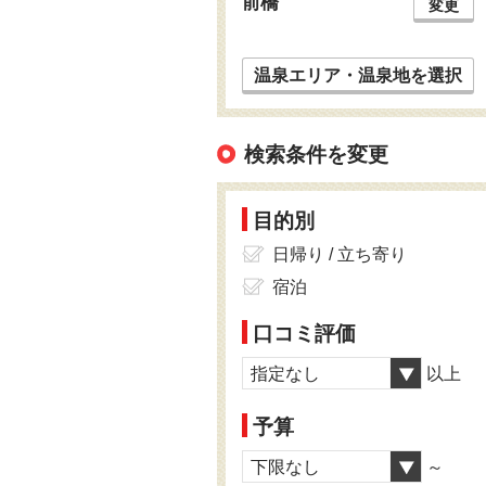
前橋
変更
温泉エリア・温泉地を選択
検索条件を変更
目的別
日帰り / 立ち寄り
宿泊
口コミ評価
指定なし
以上
予算
下限なし
～