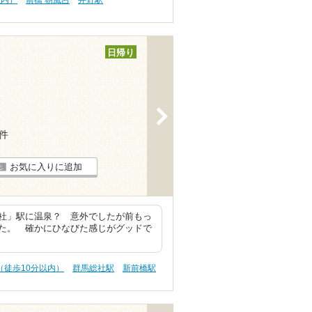
以内）
前橋 朝風呂
井野駅
日帰り
>
8件
お気に入りに追加
社」駅に温泉？ 意外でしたが前もっ
た。 確かにひなびた感じがグッドで
（徒歩10分以内）
群馬総社駅
新前橋駅