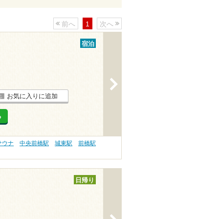
前へ
1
次へ
宿泊
>
お気に入りに追加
る
サウナ
中央前橋駅
城東駅
前橋駅
日帰り
>