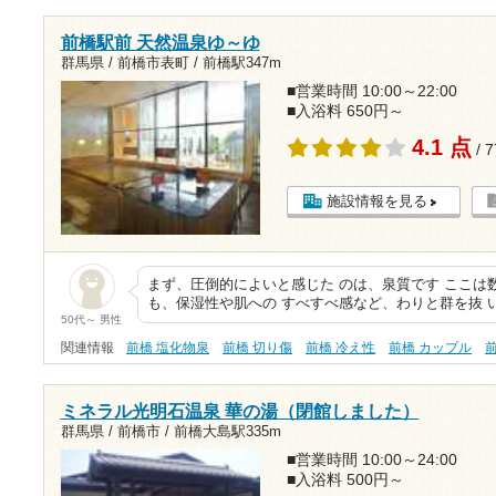
前橋駅前 天然温泉ゆ～ゆ
群馬県 / 前橋市表町 /
前橋駅347m
■営業時間 10:00～22:00
■入浴料 650円～
4.1 点
/ 
施設情報を見る
まず、圧倒的によいと感じた のは、泉質です ここは
も、保湿性や肌への すべすべ感など、わりと群を抜 
50代～ 男性
関連情報
前橋 塩化物泉
前橋 切り傷
前橋 冷え性
前橋 カップル
ミネラル光明石温泉 華の湯（閉館しました）
群馬県 / 前橋市 /
前橋大島駅335m
■営業時間 10:00～24:00
■入浴料 500円～