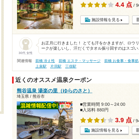
4.4 点
/ 
施設情報を見る
お正月に行きました！ とても汗をかきますが、ロウリ
ークが楽しいし、汗だくでタオル振り回すのはスゴい
30代 女性
関連情報
前橋 冷え性
前橋 エステ・マッサージ
前橋 お食事・食事処
上泉駅
片貝駅
三俣駅
近くのオススメ温泉クーポン
熊谷温泉 湯楽の里（ゆらのさと）
埼玉県 / 熊谷市
■営業時間 9:00～24:00
■入浴料 880円
3.9 点
/ 
施設情報を見る