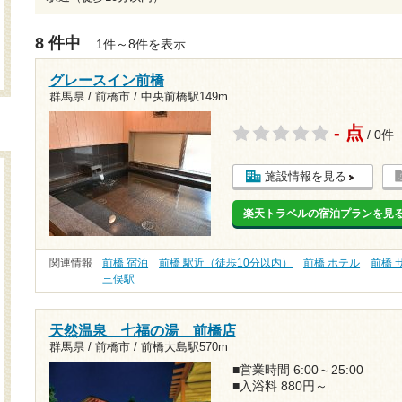
8 件中
1件～8件を表示
グレースイン前橋
群馬県 / 前橋市 /
中央前橋駅149m
- 点
/ 0件
施設情報を見る
楽天トラベルの宿泊プランを見
関連情報
前橋 宿泊
前橋 駅近（徒歩10分以内）
前橋 ホテル
前橋 
三俣駅
天然温泉 七福の湯 前橋店
群馬県 / 前橋市 /
前橋大島駅570m
■営業時間 6:00～25:00
■入浴料 880円～