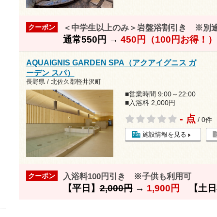
＜中学生以上のみ＞岩盤浴割引き ※別
クーポン
通常
550円
→
450円（100円お得！）
AQUAIGNIS GARDEN SPA（アクアイグニス ガ
ーデン スパ）
長野県 / 北佐久郡軽井沢町
■営業時間 9:00～22:00
■入浴料 2,000円
- 点
/ 0件
施設情報を見る
入浴料100円引き ※子供も利用可
クーポン
【平日】
2,000円
→
1,900円
【土日