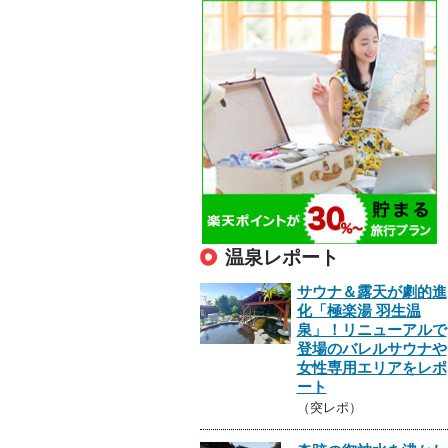
温泉レポート
サウナ＆露天が劇的進
化「極楽湯 羽生温
泉」！リニューアルで
登場のバレルサウナや
女性専用エリアをレポ
ート
（突レポ）