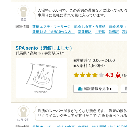
入湯料が500円で、この近辺の温泉などに比べて安い
事帰りに気軽に寄れて気に入っています。
匿名
関連情報
前橋 エステ・マッサージ
前橋 お食事・食事処
前橋 格安（
前橋 駅近（徒歩10分以内）
新前橋駅
井野駅
前橋駅
高
SPA sento（閉館しました）
群馬県 / 高崎市 /
井野駅671m
■営業時間 0:00～24:00
■入浴料 1,500円～
4.3 点
/ 
施設情報を見る
近所のスーパー温泉がなくなり残念です。 温泉の後休
リクライニングチェアが有りそこで ご飯を食べられ
40代 女性