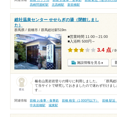
関連情報
前橋 カップル
前橋 お食事・食事処
前橋 駅近（徒歩10分
高崎問屋町駅
北高崎駅
新前橋駅
総社温泉センター せせらぎの湯（閉館しまし
た）
群馬県 / 前橋市 /
群馬総社駅519m
■営業時間 11:00～21:00
■入浴料 500円～
3.4 点
/ 
施設情報を見る
榛名山黒岩岩登りの帰りに利用しました。 「群馬総
て当サイトで研究しておきましたので迷わず行けまし
匿名
す…
関連情報
前橋 お食事・食事処
前橋 格安（1,000円以下）
前橋 駅近
中央前橋駅
城東駅