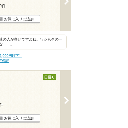
10件
お気に入りに追加
連の人が多いですよね。ワシもその一
なーー。
1,000円以下）
三俣駅
日帰り
>
9件
お気に入りに追加