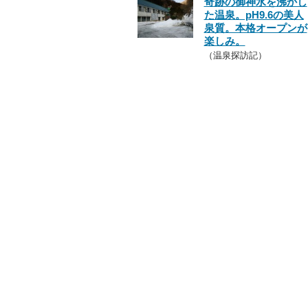
奇跡の御神水を沸かし
た温泉。pH9.6の美人
泉質。本格オープンが
楽しみ。
（温泉探訪記）