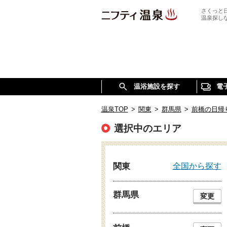
さくっと
温泉探し
温浴施設を探す
電
温泉TOP
>
関東
>
群馬県
>
前橋の日帰
選択中のエリア
全国から探す
関東
群馬県
変更