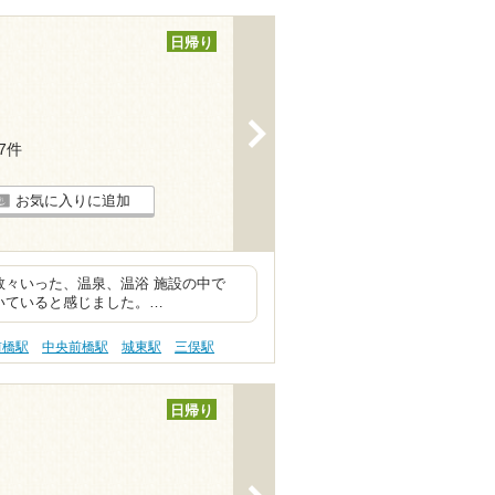
日帰り
>
77件
お気に入りに追加
数々いった、温泉、温浴 施設の中で
いていると感じました。…
前橋駅
中央前橋駅
城東駅
三俣駅
日帰り
>