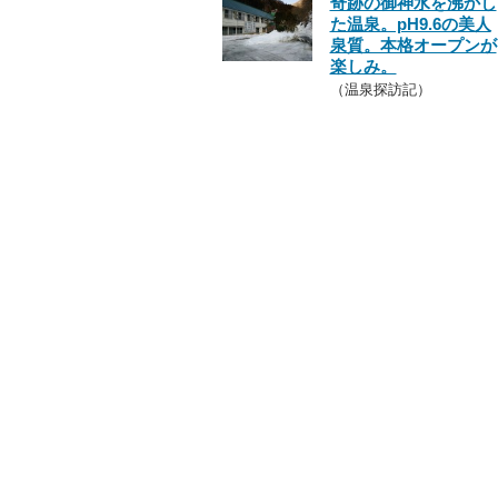
奇跡の御神水を沸かし
た温泉。pH9.6の美人
泉質。本格オープンが
楽しみ。
（温泉探訪記）