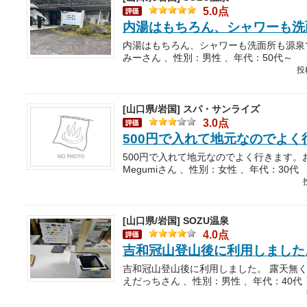
5.0点
内湯はもちろん、シャワーも洗
みーさん 、性別：男性 、年代：50代～
投
[山口県/岩国]
スパ・サンライズ
3.0点
500円で入れて地元なのでよく
Megumiさん 、性別：女性 、年代：30代
[山口県/岩国]
SOZU温泉
4.0点
吉和冠山登山後に利用しました
えだっちさん 、性別：男性 、年代：40代