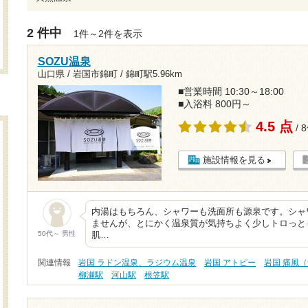
2 件中
1件～2件を表示
SOZU温泉
山口県 / 岩国市錦町 /
錦町駅5.96km
■営業時間 10:30～18:00
■入浴料 800円～
4.5 点
/ 
施設情報を見る
内湯はもちろん、シャワーも洗面所も源泉です。シャ
ませんが、とにかく温泉質が気持ちよく少しトロっと
50代～ 男性
肌…
関連情報
岩国 ラドン温泉、ラジウム温泉
岩国 アトピー
岩国 痛風
柳瀬駅
河山駅
根笠駅