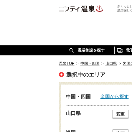
さくっと
温泉探し
温浴施設を探す
電
温泉TOP
>
中国・四国
>
山口県
>
岩国
選択中のエリア
全国から探す
中国・四国
山口県
変更