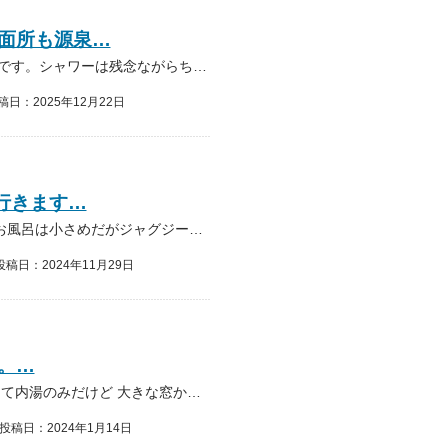
面所も源泉…
内湯はもちろん、シャワーも洗面所も源泉です。シャワーは残念ながらちょろちょろしか出ませんが、とにかく温泉質が気持ちよく少しトロっとした感じ。手のひびきれも良くなり、肌がス…
稿日：2025年12月22日
行きます…
500円で入れて地元なのでよく行きます。お風呂は小さめだがジャグジー、露天風呂があり日中の女性風呂は空いてるので入りやすいです。
投稿日：2024年11月29日
。…
吉和冠山登山後に利用しました。 露天無くて内湯のみだけど 大きな窓から景色楽しめました🎵 キャッシュレス対応してます。
投稿日：2024年1月14日