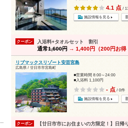
4.1 点
/ 
施設情報を見る
入浴料+タオルセット 割引
クーポン
通常
1,600円
→
1,400円（200円お
リブマックスリゾート安芸宮島
広島県 / 廿日市市宮島町
■営業時間 8:00～24:00
■入浴料 1,100円
- 点
/ 0件
施設情報を見る
【廿日市市にお住まいの方限定！】日帰
クーポン