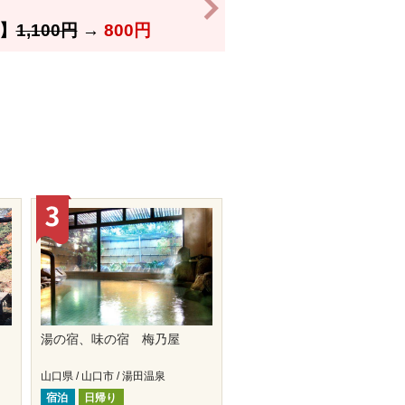
>
】
1,100円
→
800円
の
湯の宿、味の宿 梅乃屋
山口県 / 山口市 / 湯田温泉
宿泊
日帰り