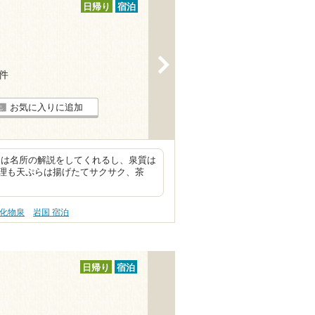
日帰り
宿泊
>
6件
お気に入りに追加
んは名所の解説をしてくれるし、泉質は
理も天ぷらは揚げたてサクサク、茶
塩化物泉
岩国 宿泊
日帰り
宿泊