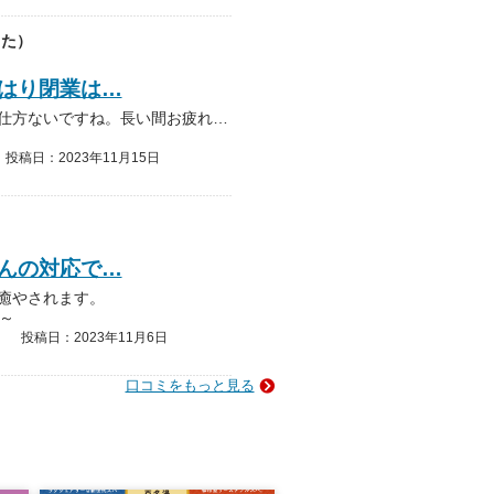
した）
はり閉業は…
時代の流れと施設の老朽化。やはり閉業は仕方ないですね。長い間お疲れ様でした。 地域の高齢化と場所の特性は将来的にも発展は見込めないと思っていましたから市の決断は👏👏。…
投稿日：2023年11月15日
んの対応で…
癒やされます。
～
投稿日：2023年11月6日
口コミをもっと見る