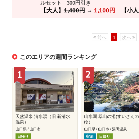
ルセット 300円引き
【大人】
1,400円
→
1,100円
【小人
前へ
1
次へ
このエリアの週間ランキング
天然温泉 清水湯（旧 新清水
山水園 翠山の湯(すいざん
温泉）
ゆ）
山口県 / 山口市
山口県 / 山口市 / 湯田温泉
日帰り
宿泊
日帰り