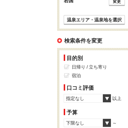
岩国
変更
温泉エリア・温泉地を選択
検索条件を変更
目的別
日帰り / 立ち寄り
宿泊
口コミ評価
指定なし
以上
予算
下限なし
～