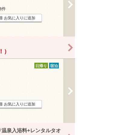
>
13件
お気に入りに追加
>
得！）
日帰り
宿泊
>
お気に入りに追加
り温泉入浴料+レンタルタオ