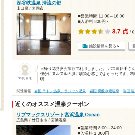
深谷峡温泉 清流の郷
山口県 / 岩国市
■営業時間 11:00～18:00
■入浴料 800円～
3.7 点
/ 
施設情報を見る
日帰り花見宴会旅行で利用しました。 バス運転手さ
僅かにヌルヌルの肌に馴染む感じでよかったです。料
30代 男性
碗…
関連情報
岩国 ラドン温泉、ラジウム温泉
岩国 炭酸水素塩泉
岩国 
近くのオススメ温泉クーポン
リブマックスリゾート宮浜温泉 Ocean
広島県 / 廿日市市 / 宮浜温泉
■営業時間 8:00～24:00
■入浴料 1,300円