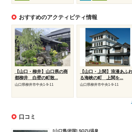
おすすめのアクティビティ情報
【山口・柳井】山口県の商
【山口・上関】浪漫あふ
都柳井 白壁の町散...
る海峡の町 上関を...
山口県柳井市中央1-9-11
山口県柳井市中央1-9-11
口コミ
[山口県/岩国]
SOZU温泉