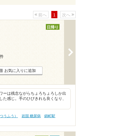
前へ
1
次へ
日帰り
>
8件
お気に入りに追加
ワーは残念ながらちょろちょろしか出
した感じ。手のひびきれも良くなり、
（つうふう）
岩国 糖尿病
錦町駅