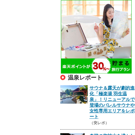
温泉レポート
サウナ＆露天が劇的進
化「極楽湯 羽生温
泉」！リニューアルで
登場のバレルサウナや
女性専用エリアをレポ
ート
（突レポ）