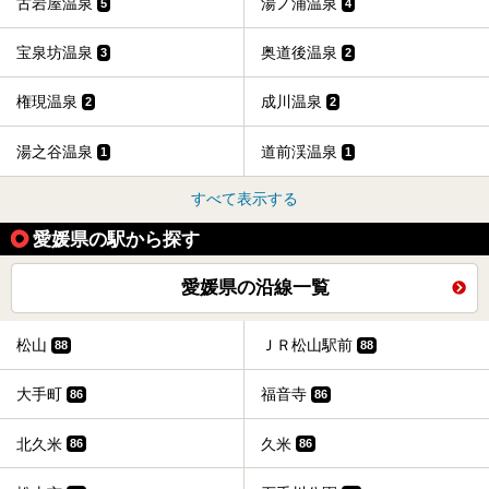
古岩屋温泉
湯ノ浦温泉
5
4
宝泉坊温泉
奥道後温泉
3
2
権現温泉
成川温泉
2
2
湯之谷温泉
道前渓温泉
1
1
すべて表示する
愛媛県の駅から探す
愛媛県の沿線一覧
松山
ＪＲ松山駅前
88
88
大手町
福音寺
86
86
北久米
久米
86
86