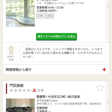
伊予富田駅9.33km
ＪＲ 今治駅からバスもしくは車で３０分
営業時間 9:00～17:00
入浴料金 600円～
日帰り
宿泊
楽天トラベルの宿泊プランを見る
温泉がとろとろです。シャンプー後髪をすすいだら、いつまで
も泡が残っているのかと思わせる感触です。ただサウナは６人ぐ
らいが…
50代～
女性
関連情報から探す
門田旅館
お気に入
りに追加
-点
/ 0 件
愛媛県 / 今治市玉川町 / 鈍川温泉
伊予富田駅9.03km
JR今治駅より、≪バス≫鈍川温泉停留所下車。徒歩約3分
営業時間
入浴料金 ～