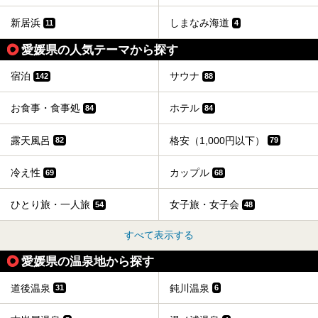
新居浜
しまなみ海道
11
4
愛媛県の人気テーマから探す
宿泊
サウナ
142
88
お食事・食事処
ホテル
84
84
露天風呂
格安（1,000円以下）
82
79
冷え性
カップル
69
68
ひとり旅・一人旅
女子旅・女子会
54
48
すべて表示する
愛媛県の温泉地から探す
道後温泉
鈍川温泉
31
6