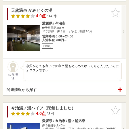
天然温泉 かみとくの湯
お気に入
りに追加
4.0点
/ 14 件
愛媛県 / 今治市
伊予富田駅366m
JR予讃線「伊予富田」駅より徒歩10分
営業時間 6:00～24:00
入浴料金 700円～
日帰り
泉質がとても良いです😊 外湯もぬるめでゆっくりと入りたい方に
オススメです✨
40代 男
性
関連情報から探す
今治湯ノ浦ハイツ（閉館しました）
お気に入
りに追加
4.0点
/ 3 件
愛媛県 / 今治市 / 湯ノ浦温泉
伊予桜井駅2.46km
JR予讃線「今治駅」下車、車で約25分JR予讃線「伊予桜