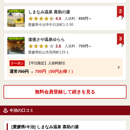
2
しまなみ温泉 喜助の湯
4.5
入浴料：
850円～
愛媛県今治市中日吉町1-2-30
3
道後さや温泉ゆらら
3.6
入浴料：
750円～
愛媛県松山市高岡町125-1
【平日限定】入浴料割引
クーポン
通常
750円
→
700円（50円お得！）
無料会員登録して続きを見る
今治の口コミ
[愛媛県/今治] しまなみ温泉 喜助の湯