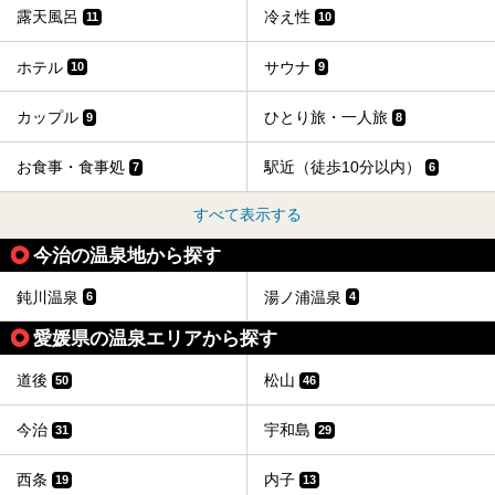
露天風呂
冷え性
11
10
ホテル
サウナ
10
9
カップル
ひとり旅・一人旅
9
8
お食事・食事処
駅近（徒歩10分以内）
7
6
すべて表示する
今治の温泉地から探す
鈍川温泉
湯ノ浦温泉
6
4
愛媛県の温泉エリアから探す
道後
松山
50
46
今治
宇和島
31
29
西条
内子
19
13