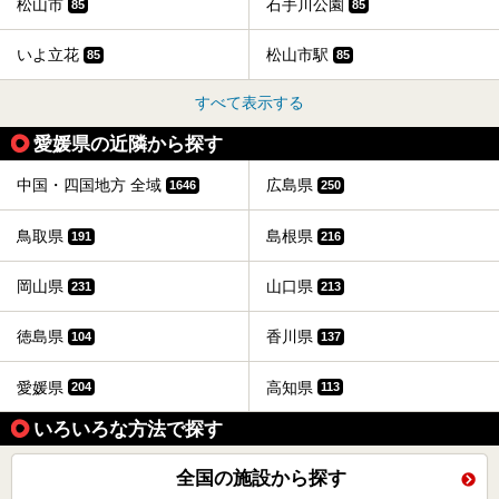
松山市
石手川公園
85
85
いよ立花
松山市駅
85
85
すべて表示する
愛媛県の近隣から探す
中国・四国地方 全域
広島県
1646
250
鳥取県
島根県
191
216
岡山県
山口県
231
213
徳島県
香川県
104
137
愛媛県
高知県
204
113
いろいろな方法で探す
全国の施設から探す