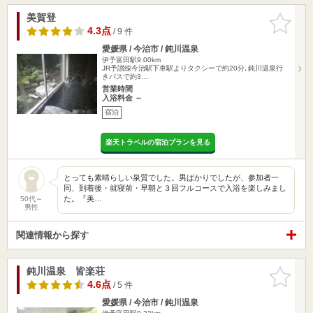
美賀登
お気に入
りに追加
4.3点
/ 9 件
愛媛県 / 今治市 / 鈍川温泉
伊予富田駅9.00km
JR予讃線今治駅下車駅よりタクシーで約20分､鈍川温泉行
きバスで約3…
営業時間
入浴料金 ～
宿泊
楽天トラベルの宿泊プランを見る
とっても素晴らしい泉質でした。男ばかりでしたが、参加者一
同、到着後・就寝前・早朝と３回フルコースで入浴を楽しみまし
た。『美…
50代～
男性
関連情報から探す
鈍川温泉 皆楽荘
お気に入
りに追加
4.6点
/ 5 件
愛媛県 / 今治市 / 鈍川温泉