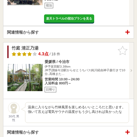
宿泊
楽天トラベルの宿泊プランを見る
関連情報から探す
竹庭 清正乃湯
お気に入
りに追加
4.3点
/ 18 件
愛媛県 / 今治市
伊予富田駅3.38km
JR予讃線今治駅からせとうちバス鈍川経由神子森行きで10
分､高橋また…
営業時間 10:00～24:00
入浴料金 800円～
日帰り
温泉に入りながら竹林風景を楽しめるいいところだと思います。
強いて言えば電気サウナの温度がもう少し高ければ良かったな
30代 男
性
関連情報から探す