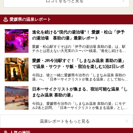
口コミをもっと見る
愛媛県の温泉レポート
進化を続ける“現代の湯治場”！ 愛媛・松山「伊予
の湯治場 喜助の湯」最新レポート
愛媛・松山駅すぐそばの「伊予の湯治場 喜助の湯」は、駅
チカとは思えない大充実のスーパー銭湯。“進化し続ける温
泉施設”で、2025年には女性専用「藍美サウナ」、男…
愛媛・JR今治駅すぐ！「しまなみ温泉 喜助の湯」
で温泉・サウナ・サ飯・宿泊を楽しむ1泊2日レポ
今回は、彼と一緒に愛媛県今治市の「しまなみ温泉 喜助の
湯」へ。「日本一サイクリストが集まる温泉」として知られ
るこの施設、カップルや友人同士のお泊まりスポットと…
日本一サイクリストが集まる、宿泊可能な温泉「し
まなみ温泉 喜助の湯」
今回は、愛媛県今治市の「しまなみ温泉 喜助の湯」にモデ
ル2名と訪問。 「日本一サイクリストが集まる温泉」として
も名高いこちらの施設で提供されているさまざまなサ…
温泉レポートをもっと見る
人気の施設