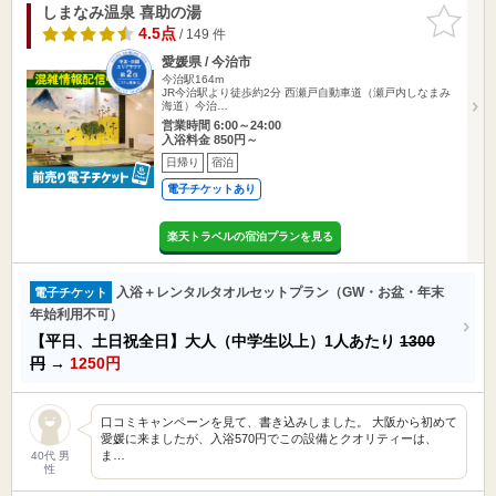
しまなみ温泉 喜助の湯
お気に入
りに追加
4.5点
/ 149 件
愛媛県 / 今治市
今治駅164m
JR今治駅より徒歩約2分 西瀬戸自動車道（瀬戸内しなまみ
海道）今治…
営業時間 6:00～24:00
入浴料金 850円～
日帰り
宿泊
電子チケットあり
楽天トラベルの宿泊プランを見る
入浴＋レンタルタオルセットプラン（GW・お盆・年末
電子チケット
年始利用不可）
【平日、土日祝全日】大人（中学生以上）1人あたり
1300
円
→
1250円
口コミキャンペーンを見て、書き込みしました。 大阪から初めて
愛媛に来ましたが、入浴570円でこの設備とクオリティーは、
ま…
40代 男
性