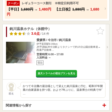
レギュラーコース割引 ※特定日利用不可
クーポン
【平日】
1,680円
→
1,480円
【土日祝】
1,880円
→
1,680
円
鈍川温泉ホテル（休館中）
お気に入
りに追加
3.6点
/ 14 件
愛媛県 / 今治市 / 鈍川温泉
伊予富田駅9.09km
JR予讃線JR今治駅よりタクシーで約15分山陽自動車道→
西瀬戸自動車…
営業時間 6:00～17:00
入浴料金 ～
宿泊
楽天トラベルの宿泊プランを見る
かつて今治藩の湯治場として栄えた鈍川温泉に佇む、昭和37年開
業の自家源泉を持つ宿。およそ7年ぶりに、温泉博士の特典でﾀﾀﾞ
…
匿名
関連情報から探す