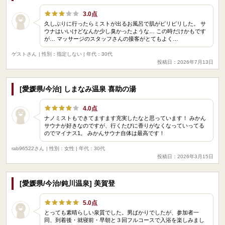
3.0点
久しぶりに行ったらミストが出るお風呂で肌がピリピリした。 サ
ウナはいいけどなんか少し臭かったような… この時だけかもです
が… マッサージのスタッフさんの接客がとてもよく…
ゲストさん
| 性別：指定しない | 年代：30代
投稿日：2026年7月13日
[愛媛県/今治] しまなみ温泉 喜助の湯
4.0点
ナノミストもできてますます充実したなと思っています！ みかん
サウナが好きなのですが、行くたびに香りがなくなっていってる
のでマイナス1。 みかんサウナ自体は最高です！
rab96522さん
| 性別：女性 | 年代：30代
投稿日：2026年3月15日
[愛媛県/今治/鈍川温泉] 美賀登
5.0点
とっても素晴らしい泉質でした。男ばかりでしたが、参加者一
同、到着後・就寝前・早朝と３回フルコースで入浴を楽しみまし