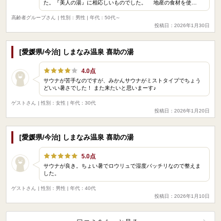
た。『美人の湯』に相応しいものでした。 地産の食材を使…
高齢者グループさん
| 性別：男性 | 年代：50代～
投稿日：2026年1月30日
[愛媛県/今治] しまなみ温泉 喜助の湯
4.0点
サウナが苦手なのですが、みかんサウナがミストタイプでちょう
どいい暑さでした！ また来たいと思いまーす♪
ゲストさん
| 性別：女性 | 年代：30代
投稿日：2026年1月20日
[愛媛県/今治] しまなみ温泉 喜助の湯
5.0点
サウナが良き。ちょい暑でロウリュで湿度バッチリなので整えま
した。
ゲストさん
| 性別：男性 | 年代：40代
投稿日：2026年1月10日