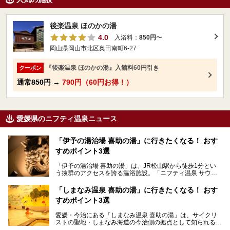
後楽温泉 ほのかの湯
4.0
入浴料：
850円
〜
岡山県岡山市北区奥田南町6-27
『後楽温泉 ほのかの湯』入館料60円引き
クーポン
通常
850円
→
790円（60円お得！）
愛媛県のニフティ温泉ニュース
「伊予の湯治場 喜助の湯」に行きたくなる！ おす
すめポイント3選
「伊予の湯治場 喜助の湯」は、JR松山駅から徒歩1分とい
う抜群のアクセスを誇る温浴施設。「ニフティ温泉 サウナ
ランキング」で2年連続1位を獲得し、全国から多くのサウ
ナーが訪れる人気スポットです。天然温泉・サウナ・岩盤
「しまなみ温泉 喜助の湯」に行きたくなる！ おす
浴・食事・宿泊まで“癒しのすべて”がそろう人気施設の中で
すめポイント3選
も、特におすすめしたい3つのポイントについて厳選してお
届けします。読めばきっと、行きたくなること間違いなし！
愛媛・今治にある「しまなみ温泉 喜助の湯」は、サイクリ
ストの聖地・しまなみ海道の今治側の拠点として知られる人
気の温泉施設。「日本一サイクリストが集まる温泉」とも呼