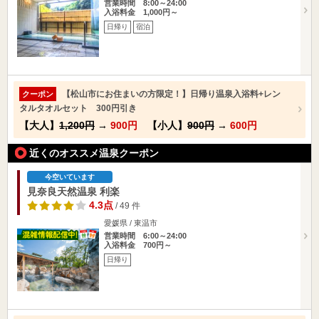
営業時間 8:00～24:00
入浴料金 1,000円～
日帰り
宿泊
【松山市にお住まいの方限定！】日帰り温泉入浴料+レン
クーポン
タルタオルセット 300円引き
【大人】
1,200円
→
900円
【小人】
900円
→
600円
近くのオススメ温泉クーポン
今空いています
見奈良天然温泉 利楽
4.3点
/ 49 件
愛媛県 / 東温市
営業時間 6:00～24:00
入浴料金 700円～
日帰り