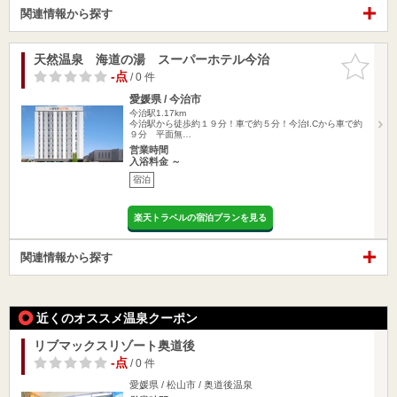
関連情報から探す
天然温泉 海道の湯 スーパーホテル今治
お気に入
りに追加
-点
/ 0 件
愛媛県 / 今治市
今治駅1.17km
今治駅から徒歩約１９分！車で約５分！今治I.Cから車で約
９分 平面無…
営業時間
入浴料金 ～
宿泊
楽天トラベルの宿泊プランを見る
関連情報から探す
近くのオススメ温泉クーポン
リブマックスリゾート奥道後
-点
/ 0 件
愛媛県 / 松山市 / 奥道後温泉