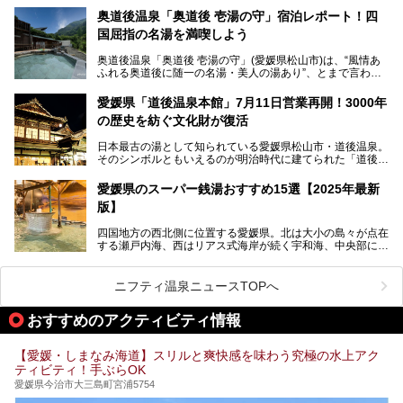
ばれていて、自転車ロッカーや工具、給水サービスなど、旅
奥道後温泉「奥道後 壱湯の守」宿泊レポート！四
人に嬉しい工夫がたっぷり。お風呂は内湯から半露天、サウ
国屈指の名湯を満喫しよう
ナまで種類豊富で広々空間。泉質も温度もバリエーション豊
かで、湯めぐり感覚で楽しめちゃいます。
奥道後温泉「奥道後 壱湯の守」(愛媛県松山市)は、“風情あ
ふれる奥道後に随一の名湯・美人の湯あり”、とまで言われ
る四国屈指の名湯です。最も有名なのが、西日本最大級の大
今回は人気のこの施設の中でも、特におすすめしたい3つの
露天風呂。日々の生活から隔離された非日常感を味わえま
ポイントについて厳選してお届けします。読めばきっと、行
愛媛県「道後温泉本館」7月11日営業再開！3000年
す。
きたくなること間違いなし！
の歴史を紡ぐ文化財が復活
日帰り入浴も可能ですが、宿泊してじっくり楽しむのがベス
日本最古の湯として知られている愛媛県松山市・道後温泉。
ト。今回はニフティ温泉ライターである筆者自ら宿泊し、名
そのシンボルともいえるのが明治時代に建てられた「道後温
物の大露天風呂「翠明の湯」の全浴槽をご紹介。また、パブ
泉本館」です。平成31年1月から約5年半にわたって行って
リックスペース・貸切露天風呂・客室・食事など、多角的に
いた保存修理工事が終わり、いよいよ2024年7月11日から
その魅力をご紹介します！
愛媛県のスーパー銭湯おすすめ15選【2025年最新
全館営業再開となります。
版】
四国地方の西北側に位置する愛媛県。北は大小の島々が点在
する瀬戸内海、西はリアス式海岸が続く宇和海、中央部には
西日本最高峰の石鎚山とその連山に囲まれたバラエティ豊か
な自然と、温暖な気候が魅力の県です。
日本最古の温泉といわれる道後温泉を筆頭に、多くの温泉が
ニフティ温泉ニュースTOPへ
ある愛媛県は、スーパー銭湯も豊富です。中には、中四国地
方を代表する人気の施設も。今回は、愛媛県の誇るスーパー
おすすめのアクティビティ情報
銭湯をピックアップしました。
【愛媛・しまなみ海道】スリルと爽快感を味わう究極の水上アク
ティビティ！手ぶらOK
愛媛県今治市大三島町宮浦5754