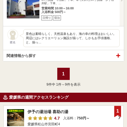
井駅」下車、…
営業時間 10:00～16:00
入浴料金 500円～
日帰り
宿泊
景色は素晴らしく、天然温泉もあり、海の幸の料理はおいしい。
周辺にはレクリエーリョン施設が揃って、しかもお手頃価格、
と、揃っ…
匿名
関連情報から探す
1
9
件中 1件～9件を表示
愛媛県の週間アクセスランキング
1
伊予の湯治場 喜助の湯
4.7
入浴料：
750円～
愛媛県松山市宮田町4