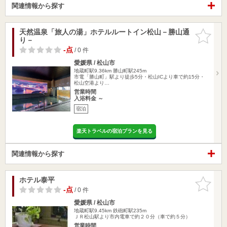
関連情報から探す
天然温泉「旅人の湯」ホテルルートイン松山－勝山通
お気に入
り－
りに追加
-点
/ 0 件
愛媛県 / 松山市
地蔵町駅9.36km
勝山町駅245m
市電「勝山町」駅より徒歩5分・松山ICより車で約15分・
松山空港より…
営業時間
入浴料金 ～
宿泊
楽天トラベルの宿泊プランを見る
関連情報から探す
ホテル泰平
お気に入
りに追加
-点
/ 0 件
愛媛県 / 松山市
地蔵町駅9.45km
鉄砲町駅235m
ＪＲ松山駅より市内電車で約２０分（車で約５分）
営業時間