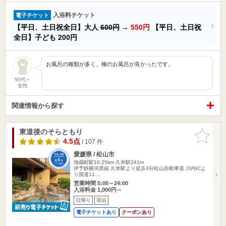
入浴料チケット
電子チケット
【平日、土日祝全日】大人
600円
→
550円
【平日、土日祝
全日】子ども
200円
お風呂の種類が多く、檜のお風呂が良かったです。
50代～
女性
関連情報から探す
東道後のそらともり
お気に入
りに追加
4.5点
/ 107 件
愛媛県 / 松山市
地蔵町駅10.25km
久米駅241m
伊予鉄横河原線 久米駅より徒歩3分松山自動車道 川内ICよ
り国道11…
営業時間 5:00～24:00
入浴料金 1,000円～
日帰り
宿泊
電子チケットあり
クーポンあり