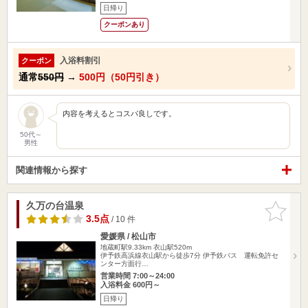
日帰り
クーポンあり
入浴料割引
クーポン
通常
550円
→
500円（50円引き）
内容を考えるとコスパ良しです。
50代～
男性
関連情報から探す
久万の台温泉
お気に入
りに追加
3.5点
/ 10 件
愛媛県 / 松山市
地蔵町駅9.33km
衣山駅520m
伊予鉄高浜線衣山駅から徒歩7分 伊予鉄バス 運転免許セ
ンター方面行…
営業時間 7:00～24:00
入浴料金 600円～
日帰り