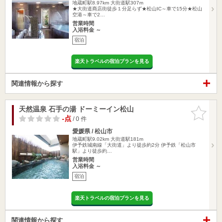
地蔵町駅8.97km
大街道駅307m
★大街道商店街徒歩１分足らず★松山IC～車で15分★松山
空港～車で2…
営業時間
入浴料金 ～
宿泊
楽天トラベルの宿泊プランを見る
関連情報から探す
天然温泉 石手の湯 ドーミーイン松山
お気に入
りに追加
-点
/ 0 件
愛媛県 / 松山市
地蔵町駅9.02km
大街道駅181m
伊予鉄城南線「大街道」より徒歩約2分 伊予鉄「松山市
駅」より徒歩約…
営業時間
入浴料金 ～
宿泊
楽天トラベルの宿泊プランを見る
関連情報から探す