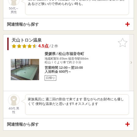
あるけど狭いので停められない時も。
50代～
男性
関連情報から探す
天山トロン温泉
お気に入
りに追加
4.5点
/ 2 件
愛媛県 / 松山市福音寺町
地蔵町駅8.65km
福音寺駅684m
松山ＩＣより車で約２０分
営業時間 12:00～翌10:00
入浴料金 600円～
日帰り
家族風呂に 週二回の割合で来てます 昔ながらのお財布にも優し
くて 便利な温泉だと思います❗ オススメします
40代 男
性
関連情報から探す