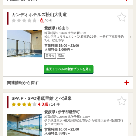
カンデオホテルズ松山大街道
お気に入
りに追加
-点
/ 0 件
愛媛県 / 松山市
地蔵町駅9.13km
大街道駅38m
松山空港よりリムジンバス乗車約25分、一番町下車徒歩約
3分。松山市駅…
営業時間 15:00～23:00
入浴料金 1,000円～
日帰り
宿泊
楽天トラベルの宿泊プランを見る
関連情報から探す
SPA P・SPO湯砥里館 とべ温泉
お気に入
りに追加
4.3点
/ 14 件
愛媛県 / 伊予郡砥部町
地蔵町駅9.29km
北伊予駅6.22km
伊予鉄道高浜･横河原線松山市駅から砥部大岩橋･断層口行
きバスで約35…
営業時間 10:00～22:00
入浴料金 550円～