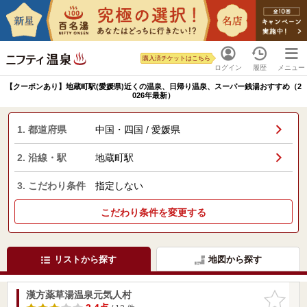
購入済チケットはこちら
ログイン
履歴
メニュー
【クーポンあり】地蔵町駅(愛媛県)近くの温泉、日帰り温泉、スーパー銭湯おすすめ（2
026年最新）
1. 都道府県
中国・四国 / 愛媛県
2. 沿線・駅
地蔵町駅
3. こだわり条件
指定しない
こだわり条件を変更する
リストから探す
地図から探す
漢方薬草湯温泉元気人村
お気に入
りに追加