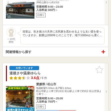
JR松山駅から約15分
営業時間 9:00～23:00
入浴料金 500円～
日帰り
浴室は、吹き抜けの天井に古民家を思わせるような太い梁を使っ
ていますが、創業は2000年とのことです。地下1000mから湧く…
～10代
男性
関連情報から探す
お気に入
今空いています
りに追加
道後さや温泉ゆらら
3.6点
/ 9 件
愛媛県 / 松山市
地蔵町駅5.93km
余戸駅1.82km
松山市駅より車で約16分 松山駅より車で約8分 松山空港よ
り車で…
営業時間 8:00～25:00
入浴料金 750円～
日帰り