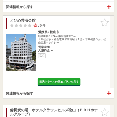
関連情報から探す
えひめ共済会館
お気に入
りに追加
-点
/ 0 件
愛媛県 / 松山市
地蔵町駅8.47km
南堀端駅126m
ＪＲ松山駅～路面電車で南堀端（７分）下車徒歩３分／松
山空港～タクシー…
営業時間
入浴料金 ～
宿泊
楽天トラベルの宿泊プランを見る
関連情報から探す
備長炭の湯 ホテルクラウンヒルズ松山（ＢＢＨホテ
お気に入
ルグループ）
りに追加