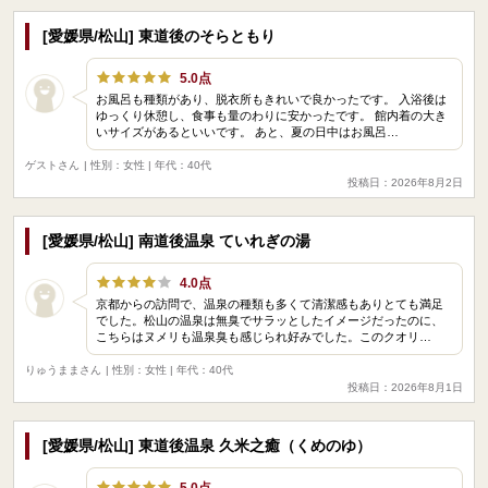
[愛媛県/松山] 東道後のそらともり
5.0点
お風呂も種類があり、脱衣所もきれいで良かったです。 入浴後は
ゆっくり休憩し、食事も量のわりに安かったです。 館内着の大き
いサイズがあるといいです。 あと、夏の日中はお風呂…
ゲストさん
| 性別：女性 | 年代：40代
投稿日：2026年8月2日
[愛媛県/松山] 南道後温泉 ていれぎの湯
4.0点
京都からの訪問で、温泉の種類も多くて清潔感もありとても満足
でした。松山の温泉は無臭でサラッとしたイメージだったのに、
こちらはヌメリも温泉臭も感じられ好みでした。このクオリ…
りゅうままさん
| 性別：女性 | 年代：40代
投稿日：2026年8月1日
[愛媛県/松山] 東道後温泉 久米之癒（くめのゆ）
5.0点