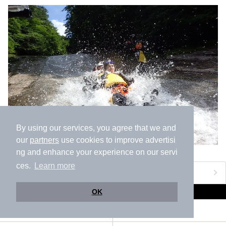
By using our services, you agree that we and
our
partners
use cookies to improve advertisi
ng and enhance your experience on our servi
ces.
Learn more
おすすめのアクティビティをもっと見る
伊予鉄道郡中線の駅から探す
OK
松山市
土橋