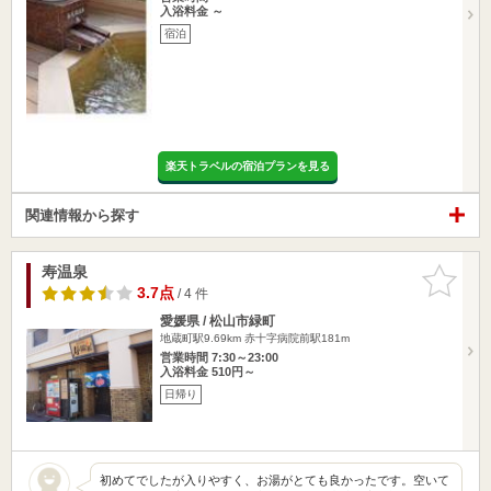
入浴料金 ～
宿泊
楽天トラベルの宿泊プランを見る
関連情報から探す
寿温泉
お気に入
りに追加
3.7点
/ 4 件
愛媛県 / 松山市緑町
地蔵町駅9.69km
赤十字病院前駅181m
営業時間 7:30～23:00
入浴料金 510円～
日帰り
初めてでしたが入りやすく、お湯がとても良かったです。空いて