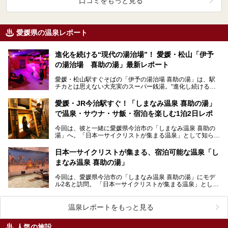
口コミをもっと見る
愛媛県の温泉レポート
進化を続ける“現代の湯治場”！ 愛媛・松山「伊予
の湯治場 喜助の湯」最新レポート
愛媛・松山駅すぐそばの「伊予の湯治場 喜助の湯」は、駅
チカとは思えない大充実のスーパー銭湯。“進化し続ける温
泉施設”で、2025年には女性専用「藍美サウナ」、男…
愛媛・JR今治駅すぐ！「しまなみ温泉 喜助の湯」
で温泉・サウナ・サ飯・宿泊を楽しむ1泊2日レポ
今回は、彼と一緒に愛媛県今治市の「しまなみ温泉 喜助の
湯」へ。「日本一サイクリストが集まる温泉」として知られ
るこの施設、カップルや友人同士のお泊まりスポットと…
日本一サイクリストが集まる、宿泊可能な温泉「し
まなみ温泉 喜助の湯」
今回は、愛媛県今治市の「しまなみ温泉 喜助の湯」にモデ
ル2名と訪問。 「日本一サイクリストが集まる温泉」として
も名高いこちらの施設で提供されているさまざまなサ…
温泉レポートをもっと見る
人気の施設