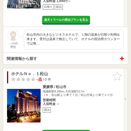
入浴料金 1,000円～
日帰り
宿泊
楽天トラベルの宿泊プランを見る
松山市内の大きなビジネスホテルで、１階の温泉が日帰り利用出
来ます。受付は温泉で独立していて、ホテルの宿泊用カウンター
では無…
～10代
男性
関連情報から探す
ホテルＮｏ．１松山
お気に入
りに追加
-点
/ 0 件
愛媛県 / 松山市
地蔵町駅8.88km
大街道駅517m
ＪＲ 松山駅より車で７分／松山空港より車で２０分
営業時間
入浴料金 ～
宿泊