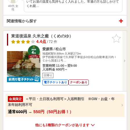
いてお湯の温度も気持ちよく入れました。常連の方も話しかけて
くれ親…
40代 女
性
関連情報から探す
東道後温泉 久米之癒（くめのゆ）
お気に入
りに追加
4.4点
/ 72 件
愛媛県 / 松山市
地蔵町駅9.88km
久米駅273m
伊予鉄横河原線で久米駅下車徒歩3分松山自動車道川内Ｉ
Ｃから国道11号…
営業時間 11:00～翌9:00
入浴料金 600円～
日帰り
電子チケットあり
クーポンあり
＜平日・土日祝も利用可＞入浴料割引 ※GW・お盆・年
会員限定
末年始利用不可
通常
600円
→
550円（50円お得！）
他にも1種類のクーポンがあります