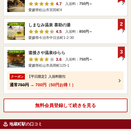
4.7
入浴料：
750円～
愛媛県松山市宮田町4
2
しまなみ温泉 喜助の湯
4.5
入浴料：
850円～
愛媛県今治市中日吉町1-2-30
3
道後さや温泉ゆらら
3.6
入浴料：
750円～
愛媛県松山市高岡町125-1
【平日限定】入浴料割引
クーポン
通常
750円
→
700円（50円お得！）
無料会員登録して続きを見る
地蔵町駅の口コミ