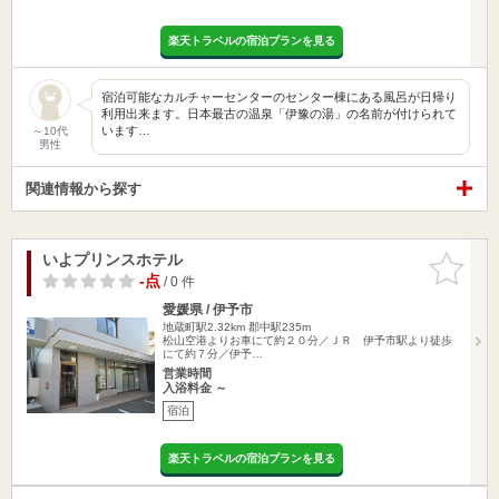
楽天トラベルの宿泊プランを見る
宿泊可能なカルチャーセンターのセンター棟にある風呂が日帰り
利用出来ます。日本最古の温泉「伊豫の湯」の名前が付けられて
います…
～10代
男性
関連情報から探す
いよプリンスホテル
お気に入
りに追加
-点
/ 0 件
愛媛県 / 伊予市
地蔵町駅2.32km
郡中駅235m
松山空港よりお車にて約２０分／ＪＲ 伊予市駅より徒歩
にて約７分／伊予…
営業時間
入浴料金 ～
宿泊
楽天トラベルの宿泊プランを見る