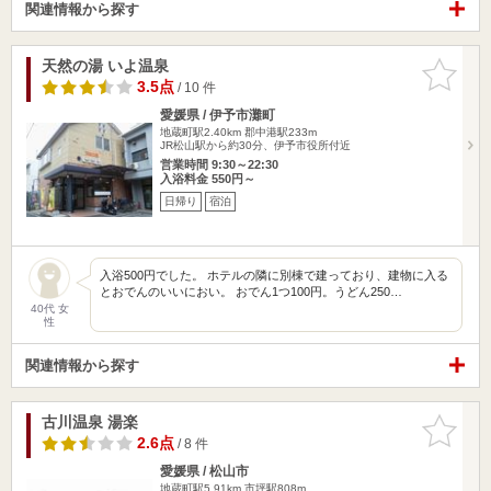
関連情報から探す
天然の湯 いよ温泉
お気に入
りに追加
3.5点
/ 10 件
愛媛県 / 伊予市灘町
地蔵町駅2.40km
郡中港駅233m
JR松山駅から約30分、伊予市役所付近
営業時間 9:30～22:30
入浴料金 550円～
日帰り
宿泊
入浴500円でした。 ホテルの隣に別棟で建っており、建物に入る
とおでんのいいにおい。 おでん1つ100円。うどん250…
40代 女
性
関連情報から探す
古川温泉 湯楽
お気に入
りに追加
2.6点
/ 8 件
愛媛県 / 松山市
地蔵町駅5.91km
市坪駅808m