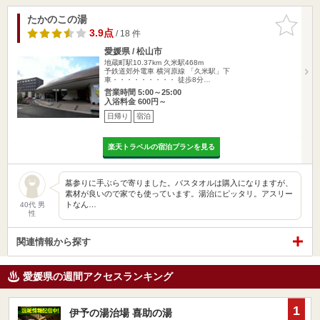
たかのこの湯
お気に入
りに追加
3.9点
/ 18 件
愛媛県 / 松山市
地蔵町駅10.37km
久米駅468m
予鉄道郊外電車 横河原線 「久米駅」下
車・・・・・・・・・ 徒歩8分…
営業時間 5:00～25:00
入浴料金 600円～
日帰り
宿泊
楽天トラベルの宿泊プランを見る
墓参りに手ぶらで寄りました。バスタオルは購入になりますが、
素材が良いので家でも使っています。湯治にピッタリ。アスリー
トなん…
40代 男
性
関連情報から探す
愛媛県の週間アクセスランキング
1
伊予の湯治場 喜助の湯