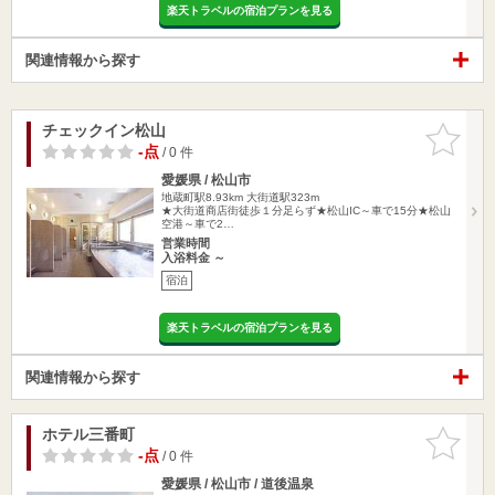
楽天トラベルの宿泊プランを見る
関連情報から探す
チェックイン松山
お気に入
りに追加
-点
/ 0 件
愛媛県 / 松山市
地蔵町駅8.93km
大街道駅323m
★大街道商店街徒歩１分足らず★松山IC～車で15分★松山
空港～車で2…
営業時間
入浴料金 ～
宿泊
楽天トラベルの宿泊プランを見る
関連情報から探す
ホテル三番町
お気に入
りに追加
-点
/ 0 件
愛媛県 / 松山市 / 道後温泉