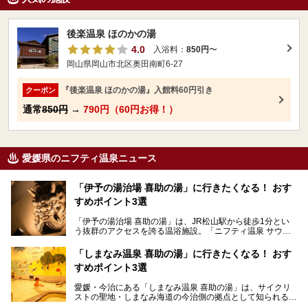
後楽温泉 ほのかの湯
4.0
入浴料：
850円
〜
岡山県岡山市北区奥田南町6-27
『後楽温泉 ほのかの湯』入館料60円引き
クーポン
通常
850円
→
790円（60円お得！）
愛媛県のニフティ温泉ニュース
「伊予の湯治場 喜助の湯」に行きたくなる！ おす
すめポイント3選
「伊予の湯治場 喜助の湯」は、JR松山駅から徒歩1分とい
う抜群のアクセスを誇る温浴施設。「ニフティ温泉 サウナ
ランキング」で2年連続1位を獲得し、全国から多くのサウ
ナーが訪れる人気スポットです。天然温泉・サウナ・岩盤
「しまなみ温泉 喜助の湯」に行きたくなる！ おす
浴・食事・宿泊まで“癒しのすべて”がそろう人気施設の中で
すめポイント3選
も、特におすすめしたい3つのポイントについて厳選してお
届けします。読めばきっと、行きたくなること間違いなし！
愛媛・今治にある「しまなみ温泉 喜助の湯」は、サイクリ
ストの聖地・しまなみ海道の今治側の拠点として知られる人
気の温泉施設。「日本一サイクリストが集まる温泉」とも呼