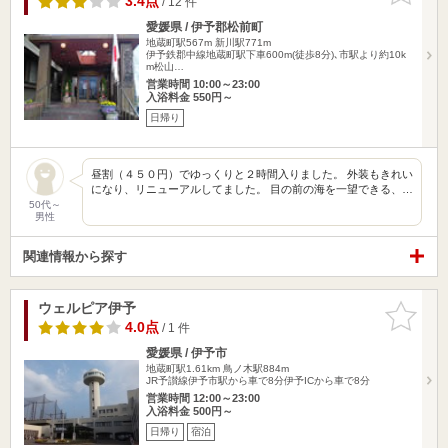
3.4点
/ 12 件
愛媛県 / 伊予郡松前町
地蔵町駅567m
新川駅771m
伊予鉄郡中線地蔵町駅下車600m(徒歩8分)､市駅より約10k
m松山…
営業時間 10:00～23:00
入浴料金 550円～
日帰り
昼割（４５０円）でゆっくりと２時間入りました。 外装もきれい
になり、リニューアルしてました。 目の前の海を一望できる、…
50代～
男性
関連情報から探す
ウェルピア伊予
お気に入
りに追加
4.0点
/ 1 件
愛媛県 / 伊予市
地蔵町駅1.61km
鳥ノ木駅884m
JR予讃線伊予市駅から車で8分伊予ICから車で8分
営業時間 12:00～23:00
入浴料金 500円～
日帰り
宿泊