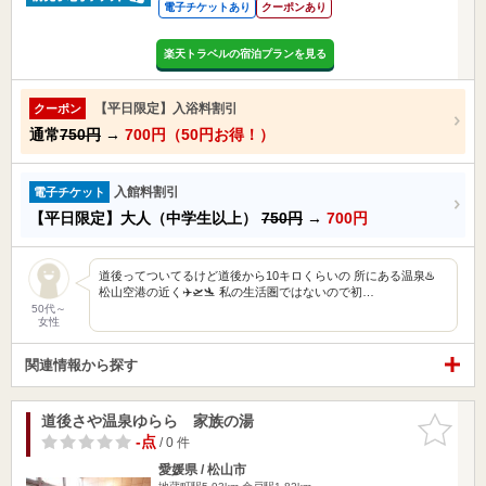
電子チケットあり
クーポンあり
楽天トラベルの宿泊プランを見る
【平日限定】入浴料割引
クーポン
通常
750円
→
700円（50円お得！）
入館料割引
電子チケット
【平日限定】大人（中学生以上）
750円
→
700円
道後ってついてるけど道後から10キロくらいの 所にある温泉♨️
松山空港の近く✈️🛫🛬 私の生活圏ではないので初…
50代～
女性
関連情報から探す
道後さや温泉ゆらら 家族の湯
お気に入
りに追加
-点
/ 0 件
愛媛県 / 松山市