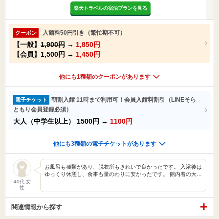
楽天トラベルの宿泊プランを見る
入館料50円引き（繁忙期不可）
クーポン
【一般】
1,900円
→
1,850円
【会員】
1,500円
→
1,450円
他にも1種類のクーポンがあります
朝割入館 11時まで利用可！会員入館料割引（LINEそら
電子チケット
ともり会員登録必須）
大人（中学生以上）
1500円
→
1100円
他にも3種類の電子チケットがあります
お風呂も種類があり、脱衣所もきれいで良かったです。 入浴後は
ゆっくり休憩し、食事も量のわりに安かったです。 館内着の大…
40代 女
性
関連情報から探す