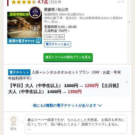
りに追加
4.7点
/ 210 件
愛媛県 / 松山市
地蔵町駅8.18km
松山駅241m
JR松山駅下車、徒歩2分。松山自動車道松山ICから国道33
号へ､松山…
営業時間 5:00～26:00
入浴料金 750円～
日帰り
宿泊
電子チケットあり
楽天トラベルの宿泊プランを見る
入浴＋レンタルタオルセットプラン（GW・お盆・年末
電子チケット
年始利用不可）
【平日】大人（中学生以上）
1300円
→
1250円
【土日祝】
大人（中学生以上）
1400円
→
1350円
他にも2種類の電子チケットがあります
趣はスーパー銭湯ですが、ちゃんとした天然湯。 お風呂も本当に
広々していて、洗い場もたくさん！ 混雑でイライラしません。
…
匿名