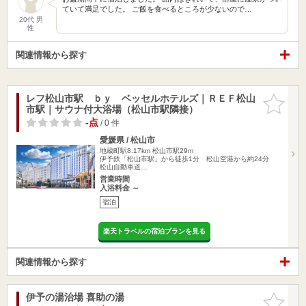
ていて満足でした。 ご飯を食べるところが少ないので…
20代 男
性
関連情報から探す
レフ松山市駅 ｂｙ ベッセルホテルズ｜ＲＥＦ松山
お気に入
市駅｜サウナ付大浴場（松山市駅隣接）
りに追加
-点
/ 0 件
愛媛県 / 松山市
地蔵町駅8.17km
松山市駅29m
伊予鉄「松山市駅」から徒歩1分 松山空港から約24分
松山自動車道…
営業時間
入浴料金 ～
宿泊
楽天トラベルの宿泊プランを見る
関連情報から探す
伊予の湯治場 喜助の湯
お気に入