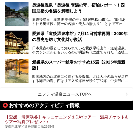
ばれていて、自転車ロッカーや工具、給水サービスなど、旅
奥道後温泉「奥道後 壱湯の守」宿泊レポート！四
人に嬉しい工夫がたっぷり。お風呂は内湯から半露天、サウ
国屈指の名湯を満喫しよう
ナまで種類豊富で広々空間。泉質も温度もバリエーション豊
かで、湯めぐり感覚で楽しめちゃいます。
奥道後温泉「奥道後 壱湯の守」(愛媛県松山市)は、“風情あ
ふれる奥道後に随一の名湯・美人の湯あり”、とまで言われ
る四国屈指の名湯です。最も有名なのが、西日本最大級の大
今回は人気のこの施設の中でも、特におすすめしたい3つの
露天風呂。日々の生活から隔離された非日常感を味わえま
ポイントについて厳選してお届けします。読めばきっと、行
愛媛県「道後温泉本館」7月11日営業再開！3000年
す。
きたくなること間違いなし！
の歴史を紡ぐ文化財が復活
日帰り入浴も可能ですが、宿泊してじっくり楽しむのがベス
日本最古の湯として知られている愛媛県松山市・道後温泉。
ト。今回はニフティ温泉ライターである筆者自ら宿泊し、名
そのシンボルともいえるのが明治時代に建てられた「道後温
物の大露天風呂「翠明の湯」の全浴槽をご紹介。また、パブ
泉本館」です。平成31年1月から約5年半にわたって行って
リックスペース・貸切露天風呂・客室・食事など、多角的に
いた保存修理工事が終わり、いよいよ2024年7月11日から
その魅力をご紹介します！
愛媛県のスーパー銭湯おすすめ15選【2025年最新
全館営業再開となります。
版】
四国地方の西北側に位置する愛媛県。北は大小の島々が点在
する瀬戸内海、西はリアス式海岸が続く宇和海、中央部には
西日本最高峰の石鎚山とその連山に囲まれたバラエティ豊か
な自然と、温暖な気候が魅力の県です。
日本最古の温泉といわれる道後温泉を筆頭に、多くの温泉が
ニフティ温泉ニュースTOPへ
ある愛媛県は、スーパー銭湯も豊富です。中には、中四国地
方を代表する人気の施設も。今回は、愛媛県の誇るスーパー
おすすめのアクティビティ情報
銭湯をピックアップしました。
【愛媛・滑床渓谷】キャニオニング１DAYツアー！温泉チケット&
ツアー写真プレゼント♪
愛媛県北宇和郡松野町目黒2885-5