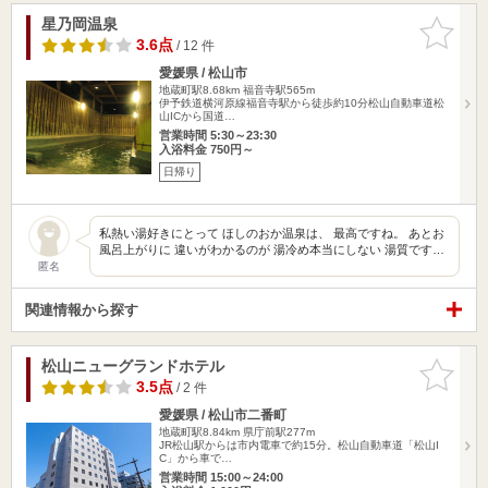
星乃岡温泉
お気に入
りに追加
3.6点
/ 12 件
愛媛県 / 松山市
地蔵町駅8.68km
福音寺駅565m
伊予鉄道横河原線福音寺駅から徒歩約10分松山自動車道松
山ICから国道…
営業時間 5:30～23:30
入浴料金 750円～
日帰り
私熱い湯好きにとって ほしのおか温泉は、 最高ですね。 あとお
風呂上がりに 違いがわかるのが 湯冷め本当にしない 湯質です…
匿名
関連情報から探す
松山ニューグランドホテル
お気に入
りに追加
3.5点
/ 2 件
愛媛県 / 松山市二番町
地蔵町駅8.84km
県庁前駅277m
JR松山駅からは市内電車で約15分。松山自動車道「松山I
C」から車で…
営業時間 15:00～24:00