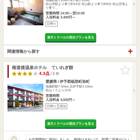
地蔵町駅5.93km
余戸駅1.82km
松山市駅より車で約16分 松山駅より車で約8分 松山空港よ
り車で…
営業時間 14:00～翌10:00
入浴料金 3,400円～
日帰り
楽天トラベルの宿泊プランを見る
関連情報から探す
南道後温泉ホテル ていれぎ館
お気に入
りに追加
4.3点
/ 3 件
愛媛県 / 伊予郡砥部町拾町
地蔵町駅7.50km
北伊予駅3.43km
松山ＩＣより15分
営業時間
入浴料金 4,500円～
日帰り
宿泊
楽天トラベルの宿泊プランを見る
お盆期間中に宿泊しました。 館内はきれいで、部屋に温泉がつい