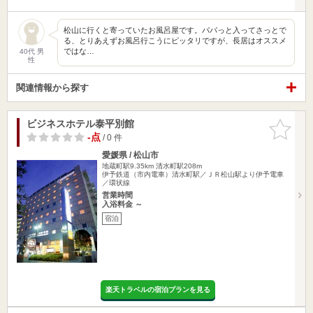
松山に行くと寄っていたお風呂屋です。パパっと入ってさっとで
る、とりあえずお風呂行こうにピッタリですが、長居はオススメ
ではな…
40代 男
性
関連情報から探す
ビジネスホテル泰平別館
お気に入
りに追加
-点
/ 0 件
愛媛県 / 松山市
地蔵町駅9.35km
清水町駅208m
伊予鉄道（市内電車）清水町駅／ＪＲ松山駅より伊予電車
／環状線
営業時間
入浴料金 ～
宿泊
楽天トラベルの宿泊プランを見る