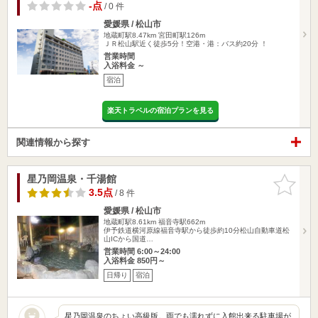
-点
/ 0 件
愛媛県 / 松山市
地蔵町駅8.47km
宮田町駅126m
ＪＲ松山駅近く徒歩5分！空港・港：バス約20分 ！
営業時間
入浴料金 ～
宿泊
楽天トラベルの宿泊プランを見る
関連情報から探す
星乃岡温泉・千湯館
お気に入
りに追加
3.5点
/ 8 件
愛媛県 / 松山市
地蔵町駅8.61km
福音寺駅662m
伊予鉄道横河原線福音寺駅から徒歩約10分松山自動車道松
山ICから国道…
営業時間 6:00～24:00
入浴料金 850円～
日帰り
宿泊
星乃岡温泉のちょい高級版。雨でも濡れずに入館出来る駐車場が