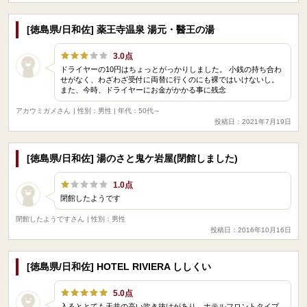
[徳島県/日和佐] 薬王寺温泉 湯元・醫王の湯
3.0点
ドライヤーの10円はちょっとがっかりしました。 小銭の持ち合わ
せがなく、わざわざ受付に両替に行くのにも裸ではいけないし。
また、今時、ドライヤーにお金がかかる事に残念
アカウミガメさん
| 性別：男性 | 年代：50代～
投稿日：2021年7月19日
[徳島県/日和佐] 湯のさと鬼ケ岩屋(閉館しました)
1.0点
閉館したようです
閉館したようですさん
| 性別：男性
投稿日：2016年10月16日
[徳島県/日和佐] HOTEL RIVIERA ししくい
5.0点
入るととても天井の高い吹き抜けがあり、ホテルフロントタイプ