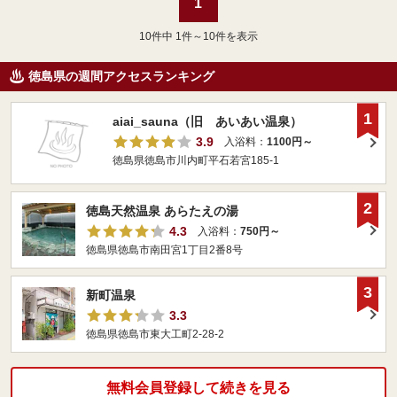
1
10
件中 1件～10件を表示
徳島県の週間アクセスランキング
1
aiai_sauna（旧 あいあい温泉）
3.9
入浴料：
1100円～
徳島県徳島市川内町平石若宮185-1
2
徳島天然温泉 あらたえの湯
4.3
入浴料：
750円～
徳島県徳島市南田宮1丁目2番8号
3
新町温泉
3.3
徳島県徳島市東大工町2-28-2
無料会員登録して続きを見る