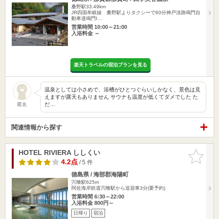
桑野駅33.49km
JR四国牟岐線 桑野駅よりタクシーで60分神戸淡路鳴門自
動車道鳴門I…
営業時間 10:00～21:00
入浴料金 ～
楽天トラベルの宿泊プランを見る
温泉としては小さめで、浴槽がひとつぐらいしかなく、景色は見
えますが露天もありません サウナも温度が低くてダメでした た
だ…
匿名
関連情報から探す
HOTEL RIVIERA ししくい
お気に入
りに追加
4.2点
/ 5 件
徳島県 / 海部郡海陽町
宍喰駅625m
阿佐海岸鉄道宍喰駅から送迎車3分(要予約)
営業時間 6:30～22:00
入浴料金 800円～
日帰り
宿泊