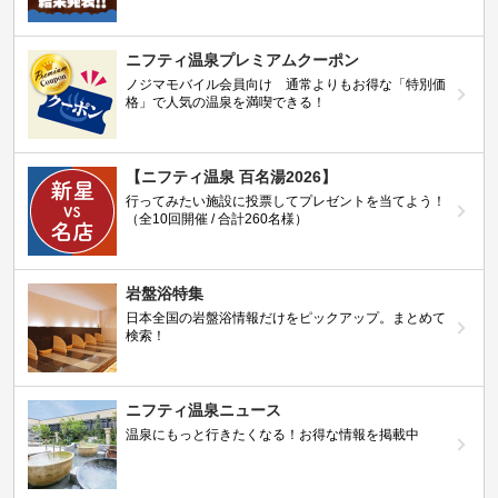
ニフティ温泉プレミアムクーポン
ノジマモバイル会員向け 通常よりもお得な「特別価
格」で人気の温泉を満喫できる！
【ニフティ温泉 百名湯2026】
行ってみたい施設に投票してプレゼントを当てよう！
（全10回開催 / 合計260名様）
岩盤浴特集
日本全国の岩盤浴情報だけをピックアップ。まとめて
検索！
ニフティ温泉ニュース
温泉にもっと行きたくなる！お得な情報を掲載中