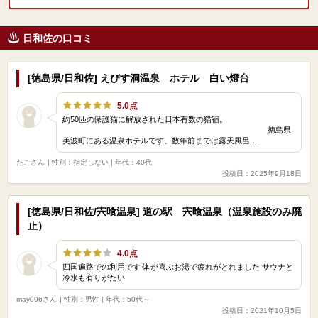
日和佐の口コミ
[徳島県/日和佐] えびす洞温泉 ホテル 白い燈台
5.0点
約50匹の保護猫に解放された日本有数の猫宿。
徳島県
美波町にある温泉ホテルです。数年前までは露天風呂…
たこさん
| 性別：指定しない | 年代：40代
投稿日：2025年9月18日
[徳島県/日和佐/宍喰温泉] 道の駅 宍喰温泉（温泉施設のみ廃
止）
4.0点
四国遍路での利用です 体が喜ぶお湯で疲れがとれました サウナと
冷水も有りがたい
may006さん
| 性別：男性 | 年代：50代～
投稿日：2021年10月5日