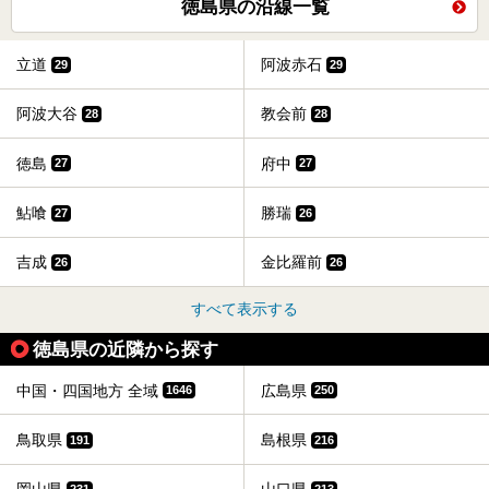
徳島県の沿線一覧
立道
阿波赤石
29
29
阿波大谷
教会前
28
28
徳島
府中
27
27
鮎喰
勝瑞
27
26
吉成
金比羅前
26
26
すべて表示する
徳島県の近隣から探す
中国・四国地方 全域
広島県
1646
250
鳥取県
島根県
191
216
231
213