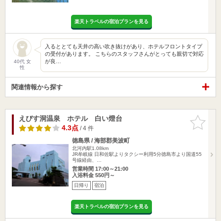
楽天トラベルの宿泊プランを見る
入るととても天井の高い吹き抜けがあり、ホテルフロントタイプ
の受付があります。 こちらのスタッフさんがとっても親切で対応
が良…
40代 女
性
関連情報から探す
えびす洞温泉 ホテル 白い燈台
お気に入
りに追加
4.3点
/ 4 件
徳島県 / 海部郡美波町
北河内駅1.08km
JR牟岐線 日和佐駅よりタクシー利用5分徳島市より国道55
号線経由、…
営業時間 17:00～21:00
入浴料金 550円～
日帰り
宿泊
楽天トラベルの宿泊プランを見る