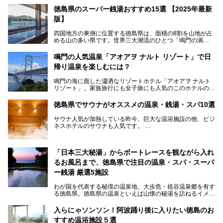
徳島県のスーパー銭湯おすすめ15選 【2025年最新
版】
四国地方の東側に位置する徳島県は、面積の8割を山地が占
める山の多い県です。世界三大潮流のひとつ「鳴門の渦
潮」、阿波踊りで盛り上がる徳島市、かずら橋に代表される
吉野川上流域の秘境・祖谷渓、アカウミガメの産卵地として
鳴門の人気温泉「アオアヲ ナルト リゾート」で日
知られる太平洋岸の大浜海岸など、同じ徳島県内でも、山に
帰り温泉を楽しむには？
隔てられた地域ごとに異なる風情を楽しめます。
鳴門の海に面した瀟洒なリゾートホテル「アオアヲ ナルト
徳島県は、淡路島経由での京阪神エリアへのアクセスの良さ
リゾート」。家族旅行にも女子旅にも人気のこのホテルの日
も魅力です。大阪や神戸など大都市への高速バス路線も充実
帰りでの楽しみ方を紹介します。温泉もグルメもアクティビ
していて、神戸へは約2時間、大阪へは2時間30分程度で到
ティも全部体験してみたいという贅沢な悩みも叶いますよ！
着できます。ここでは、そんな徳島県でおすすめのスーパー
徳島県でサウナがオススメの温泉・銭湯・スパ10選
温泉からは海一望です。
銭湯をまとめてご紹介します。
サウナ人気が加熱している昨今、巨大な温浴施設の他、ビジ
ネスホテルのサウナも人気です。
仕事終わりや空き時間にも通う人が続出しているサウナ、今
住んでいる所にもサウナがあるか、気になりますよね？
今回の記事では徳島県にあるサウナが人気の施設を紹介して
「日本三大秘湯」からボートレースを観ながら入れ
いきます！
るお風呂まで、徳島県で注目の温泉・スパ・スーパ
ー銭湯 厳選5施設
わが国を代表する秘境の温泉地、大歩危・祖谷温泉郷を有す
る徳島県。徳島県の温泉といえば山懐の秘湯を訪ねるイメー
ジを持つ人も多いかもしれませんが、海に面したリゾート感
あふれるスパやボートレースを見ながら入浴できる珍しい温
入らにゃソンソン！阿波踊り後に入りたい徳島のお
浴施設などもあり、いろいろなお湯を楽しむことができま
すすめ温浴施設５選
す。