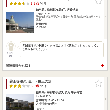
りに追加
3.8点
/ 4 件
徳島県 / 海部郡海陽町 / 宍喰温泉
宍喰駅763m
阿佐海岸鉄道宍喰駅から徒歩15分 徳島自動車道徳島ICから
国道11…
営業時間
入浴料金 ～
四国遍路での利用です 体が喜ぶお湯で疲れがとれました サウナ
と冷水も有りがたい
50代～
男性
関連情報から探す
薬王寺温泉 湯元・醫王の湯
お気に入
りに追加
3.0点
/ 2 件
徳島県 / 海部郡美波町奥河内字寺前
日和佐駅478m
営業時間 13:00～21:00
入浴料金 650円～
日帰り