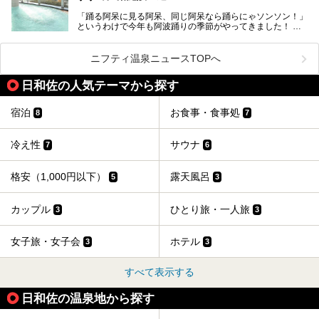
「踊る阿呆に見る阿呆、同じ阿呆なら踊らにゃソンソン！」
今回は、そんな徳島県にある温浴施設のなかから、筆者が
というわけで今年も阿波踊りの季節がやってきました！
「一度訪ねてみたい」と気になっている魅力的な施設を5件
ピックアップして紹介します。
400年の歴史がある阿波踊りは、毎年8月12日から15日まで
の4日間、徳島県徳島市で開催されます。徳島市の中心街に
ニフティ温泉ニュースTOPへ
有料と無料の演舞場が設けられ、夜な夜な陽気なお囃子と踊
りが繰り広げられます。
※2021/05/26時点の情報です。
日和佐の人気テーマから探す
せっかく見に行ったのなら「にわか連」に参加して踊りまし
ょう！「にわか連」なら阿波踊り初心者の観光客でも、無料
宿泊
お食事・食事処
8
7
で輪に入って踊れるんです。
ひとしきり踊った後は、徳島のお風呂で一休みはいかがでし
冷え性
サウナ
7
6
ょう？
今回は阿波踊りの後に汗を流すのにぴったりな、徳島のおす
すめ温浴施設をご紹介します！
格安（1,000円以下）
露天風呂
5
3
カップル
ひとり旅・一人旅
3
3
女子旅・女子会
ホテル
3
3
すべて表示する
日和佐の温泉地から探す