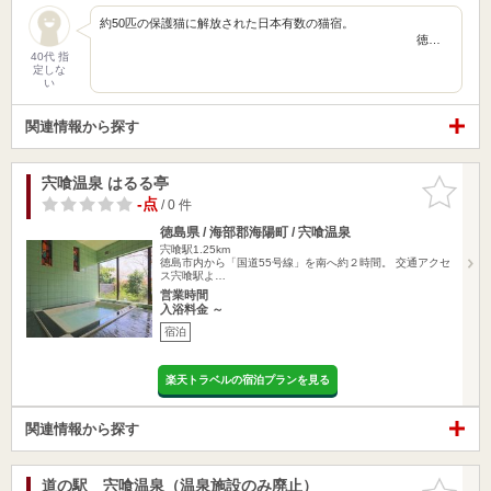
約50匹の保護猫に解放された日本有数の猫宿。
徳…
40代 指
定しな
い
関連情報から探す
宍喰温泉 はるる亭
お気に入
りに追加
-点
/ 0 件
徳島県 / 海部郡海陽町 / 宍喰温泉
宍喰駅1.25km
徳島市内から「国道55号線」を南へ約２時間。 交通アクセ
ス宍喰駅よ…
営業時間
入浴料金 ～
宿泊
楽天トラベルの宿泊プランを見る
関連情報から探す
道の駅 宍喰温泉（温泉施設のみ廃止）
お気に入