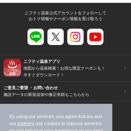
ニフティ温泉公式アカウントをフォローして
おトク情報やクーポン情報を受け取ろう
ニフティ温泉アプリ
地図から温泉検索！お得な限定クーポンも！
今すぐダウンロード！
ご意見ご要望 ・お問い合わせ
施設データの新規追加や修正依頼もこちらから
スマートフォン
/
PC
加盟店募集（資料請求）
広告出稿のご案内
By using our services, you agree that we and
our
partners
use cookies to improve advertisi
利用規約
ライフスタイルMEMBERS+規約
ng and enhance your experience on our servi