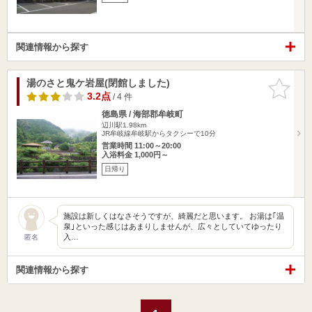
関連情報から探す
湯のさと鬼ケ岩屋(閉館しました)
お気に入
りに追加
3.2点
/ 4 件
徳島県 / 海部郡牟岐町
辺川駅1.98km
JR牟岐線牟岐駅からタクシーで10分
営業時間 11:00～20:00
入浴料金 1,000円～
日帰り
施設は新しくはなさそうですが、綺麗だと思います。 お湯は｢温
泉｣といった感じはあまりしませんが、広々としていてゆったり
入…
匿名
関連情報から探す