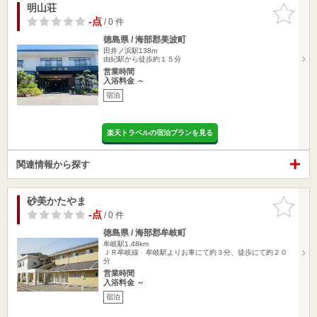
明山荘
お気に入
りに追加
-点
/ 0 件
徳島県 / 海部郡美波町
田井ノ浜駅138m
由紀駅から徒歩約１５分
営業時間
入浴料金 ～
宿泊
楽天トラベルの宿泊プランを見る
関連情報から探す
砂美かたやま
お気に入
りに追加
-点
/ 0 件
徳島県 / 海部郡牟岐町
牟岐駅1.48km
ＪＲ牟岐線 牟岐駅よりお車にて約３分、徒歩にて約２０
分
営業時間
入浴料金 ～
宿泊