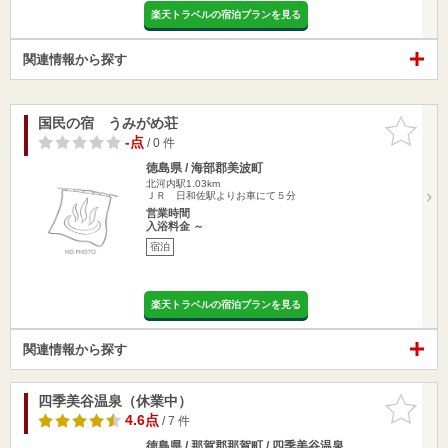
楽天トラベルの宿泊プランを見る
関連情報から探す
国民の宿 うみがめ荘
お気に入
りに追加
-点
/ 0 件
徳島県 / 海部郡美波町
北河内駅1.03km
ＪＲ 日和佐駅よりお車にて５分
営業時間
入浴料金 ～
宿泊
楽天トラベルの宿泊プランを見る
関連情報から探す
四季美谷温泉（休業中）
お気に入
りに追加
4.6点
/ 7 件
徳島県 / 那賀郡那賀町 / 四季美谷温泉