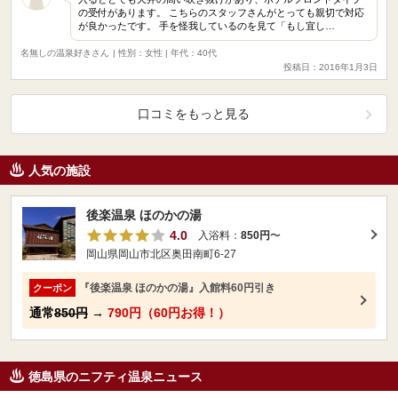
の受付があります。 こちらのスタッフさんがとっても親切で対応
が良かったです。 手を怪我しているのを見て「もし宜し…
名無しの温泉好きさん
| 性別：女性 | 年代：40代
投稿日：2016年1月3日
口コミをもっと見る
人気の施設
後楽温泉 ほのかの湯
4.0
入浴料：
850円
〜
岡山県岡山市北区奥田南町6-27
『後楽温泉 ほのかの湯』入館料60円引き
クーポン
通常
850円
→
790円（60円お得！）
徳島県のニフティ温泉ニュース