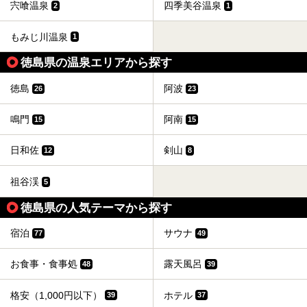
宍喰温泉
四季美谷温泉
2
1
もみじ川温泉
1
徳島県の温泉エリアから探す
徳島
阿波
26
23
鳴門
阿南
15
15
日和佐
剣山
12
8
祖谷渓
5
徳島県の人気テーマから探す
宿泊
サウナ
77
49
お食事・食事処
露天風呂
48
39
格安（1,000円以下）
ホテル
39
37