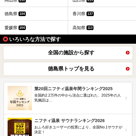
岡山県
山口県
徳島県
香川県
104
137
愛媛県
高知県
204
113
いろいろな方法で探す
全国の施設から探す
徳島県トップを見る
第20回ニフティ温泉年間ランキング2025
全国約2.2万件の中から頂点に選ばれた、2025年の人
気施設は…
ニフティ温泉 サウナランキング2026
おふろ好きユーザーの投票により、全国No.1サウナが
決定！