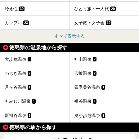
冷え性
ひとり旅・一人旅
30
29
カップル
女子旅・女子会
23
19
すべて表示する
徳島県の温泉地から探す
大歩危温泉
神山温泉
5
2
わじき温泉
宍喰温泉
2
2
月ヶ谷温泉
四季美谷温泉
1
1
もみじ川温泉
祖谷温泉
1
1
新祖谷温泉
奥小歩危温泉
1
1
徳島県の駅から探す