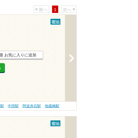
前へ
1
次へ
宿泊
お気に入りに追加
>
る
島駅
中田駅
阿波赤石駅
地蔵橋駅
宿泊