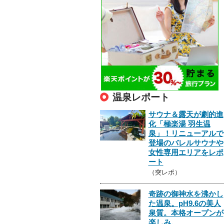
温泉レポート
サウナ＆露天が劇的進
化「極楽湯 羽生温
泉」！リニューアルで
登場のバレルサウナや
女性専用エリアをレポ
ート
（突レポ）
奇跡の御神水を沸かし
た温泉。pH9.6の美人
泉質。本格オープンが
楽しみ。