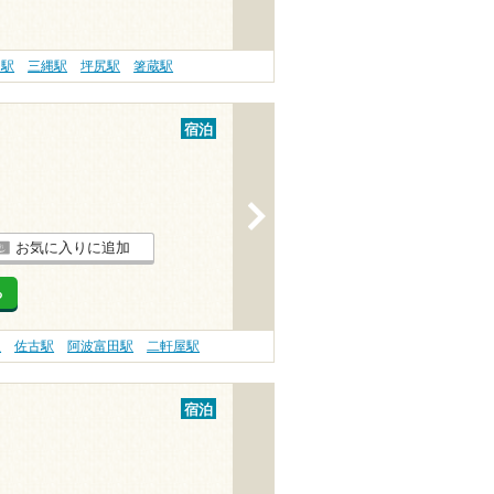
田駅
三縄駅
坪尻駅
箸蔵駅
宿泊
>
お気に入りに追加
る
駅
佐古駅
阿波富田駅
二軒屋駅
宿泊