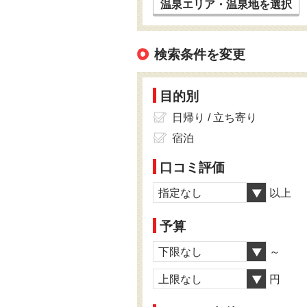
温泉エリア・温泉地を選択
検索条件を変更
目的別
日帰り / 立ち寄り
宿泊
口コミ評価
指定なし
以上
予算
下限なし
～
上限なし
円