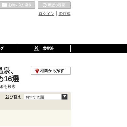
お気に入りの温泉
最近の履歴
ログイン
ID作成
グ
岩盤浴
温泉、
地図から探す
16選
湯を検索
並び替え
おすすめ順