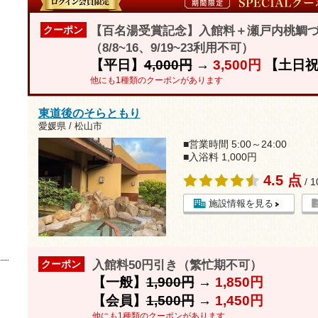
【百名湯受賞記念】入館料＋瀬戸内桃鯛づ
クーポン
（8/8~16、9/19~23利用不可）
【平日】
4,000円
→
3,500円
【土日
他にも1種類のクーポンがあります
東道後のそらともり
愛媛県 / 松山市
■営業時間 5:00～24:00
■入浴料 1,000円
4.5 点
/ 
施設情報を見る
入館料50円引き（繁忙期不可）
クーポン
【一般】
1,900円
→
1,850円
【会員】
1,500円
→
1,450円
他にも1種類のクーポンがあります