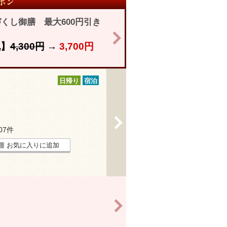
くし御膳 最大600円引き
>
祝】
4,300円
→
3,700円
日帰り
宿泊
>
107件
お気に入りに追加
>