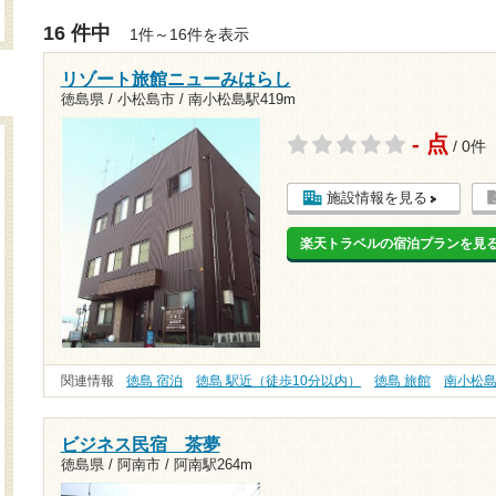
16 件中
1件～16件を表示
リゾート旅館ニューみはらし
徳島県 / 小松島市 /
南小松島駅419m
- 点
/ 0件
施設情報を見る
楽天トラベルの宿泊プランを見
関連情報
徳島 宿泊
徳島 駅近（徒歩10分以内）
徳島 旅館
南小松
ビジネス民宿 茶夢
徳島県 / 阿南市 /
阿南駅264m