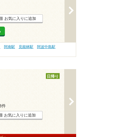
>
お気に入りに追加
る
）
阿南駅
見能林駅
阿波中島駅
日帰り
>
23件
お気に入りに追加