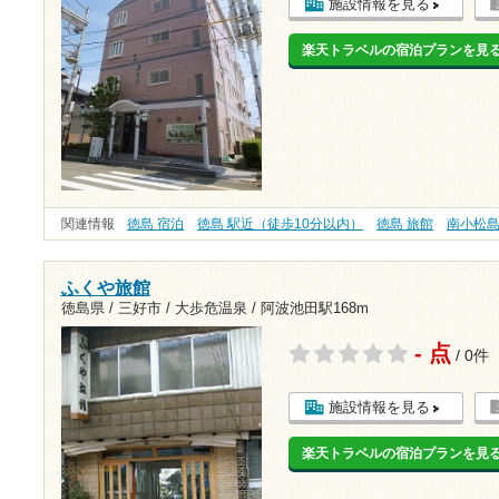
施設情報を見る
楽天トラベルの宿泊プランを見
関連情報
徳島 宿泊
徳島 駅近（徒歩10分以内）
徳島 旅館
南小松
ふくや旅館
徳島県 / 三好市 / 大歩危温泉 /
阿波池田駅168m
- 点
/ 0件
施設情報を見る
楽天トラベルの宿泊プランを見