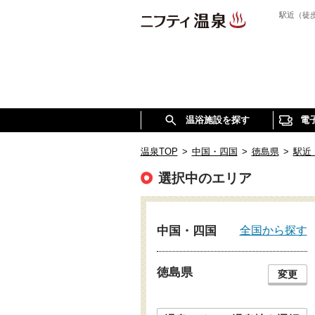
駅近（徒
温浴施設を探す
電
温泉TOP
>
中国・四国
>
徳島県
>
駅近
選択中のエリア
全国から探す
中国・四国
徳島県
変更