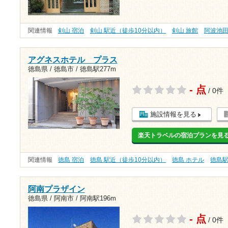
関連情報
剣山 宿泊
剣山 駅近（徒歩10分以内）
剣山 旅館
阿波池
アグネスホテル プラス
徳島県 / 徳島市 /
徳島駅277m
- 点
/ 0件
施設情報を見る
楽天トラベルの宿泊プランを見
関連情報
徳島 宿泊
徳島 駅近（徒歩10分以内）
徳島 ホテル
徳島
阿南プラザイン
徳島県 / 阿南市 /
阿南駅196m
- 点
/ 0件