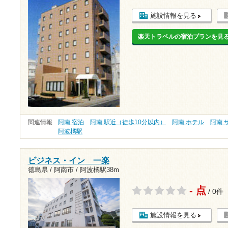
施設情報を見る
楽天トラベルの宿泊プランを見
関連情報
阿南 宿泊
阿南 駅近（徒歩10分以内）
阿南 ホテル
阿南 
阿波橘駅
ビジネス・イン 一楽
徳島県 / 阿南市 /
阿波橘駅38m
- 点
/ 0件
施設情報を見る