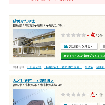
砂美かたやま
徳島県 / 海部郡牟岐町 /
牟岐駅1.48km
- 点
/ 0件
施設情報を見る
楽天トラベルの宿泊プランを見
関連情報
日和佐 宿泊
日和佐 駅近（徒歩10分以内）
牟岐駅
辺川駅
みどり旅館 ＜徳島県＞
徳島県 / 小松島市 /
南小松島駅494m
- 点
/ 0件